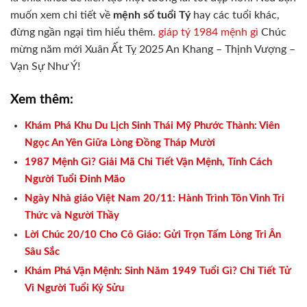
muốn xem chi tiết về
mệnh số tuổi Tý
hay các tuổi khác,
đừng ngần ngại tìm hiểu thêm.
giáp tý 1984 mệnh gì
Chúc
mừng năm mới Xuân Ất Tỵ 2025 An Khang – Thịnh Vượng –
Vạn Sự Như Ý!
Xem thêm:
Khám Phá Khu Du Lịch Sinh Thái Mỹ Phước Thành: Viên
Ngọc An Yên Giữa Lòng Đồng Tháp Mười
1987 Mệnh Gì? Giải Mã Chi Tiết Vận Mệnh, Tính Cách
Người Tuổi Đinh Mão
Ngày Nhà giáo Việt Nam 20/11: Hành Trình Tôn Vinh Tri
Thức và Người Thầy
Lời Chúc 20/10 Cho Cô Giáo: Gửi Trọn Tấm Lòng Tri Ân
Sâu Sắc
Khám Phá Vận Mệnh: Sinh Năm 1949 Tuổi Gì? Chi Tiết Tử
Vi Người Tuổi Kỷ Sửu