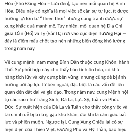
Hỏa (Phú Đăng Hỏa – Lửa đèn), tạo nên mối quan hệ Bình
Hòa. Điều này có nghĩa là mọi việc sẽ cần sự tự lực, ít được
hưởng lợi lớn từ “Thiên thời” nhưng cũng tránh được sự
xung khắc quá mạnh mẽ. Tuy nhiên, mối quan hệ Địa Chi
giữa Dần (Hổ) và Tỵ (Rắn) lại rơi vào cục diện
Tương Hại
—
đây là điểm mấu chốt tạo nên những biến động khó lường
trong năm nay.
Về cung mệnh, nam mạng Bính Dần thuộc cung Khôn, hành
Thổ. Sự phối hợp này cho thấy bản tính ôn hòa, có khả
năng tích lũy và xây dựng bền vững, nhưng cũng dễ bị ảnh
hưởng bởi áp lực từ bên ngoài, đặc biệt là các vấn đề liên
quan đến đất đai và gia đạo. Trong năm nay, cung Mệnh hội
tụ các sao như Tràng Sinh, Đà La, Lực Sỹ, Tuần và Phúc
Đức. Sự xuất hiện của Đà La và Tuần cho thấy công việc và
tài chính dễ bị trì trệ, gặp khó khăn, đôi khi là cảm giác bất
lực và phiền muộn. Ngược lại, Cung Xung Chiếu lại có sự
hiện diện của Thiên Việt, Đường Phù và Hỷ Thần, báo hiệu