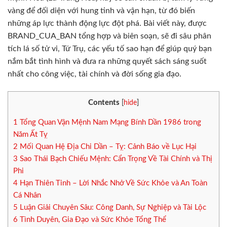
vàng để đối diện với hung tinh và vận hạn, từ đó biến
những áp lực thành động lực đột phá. Bài viết này, được
BRAND_CUA_BAN tổng hợp và biên soạn, sẽ đi sâu phân
tích lá số tử vi, Tứ Trụ, các yếu tố sao hạn để giúp quý bạn
nắm bắt tình hình và đưa ra những quyết sách sáng suốt
nhất cho công việc, tài chính và đời sống gia đạo.
Contents
[
hide
]
1
Tổng Quan Vận Mệnh Nam Mạng Bính Dần 1986 trong
Năm Ất Tỵ
2
Mối Quan Hệ Địa Chi Dần – Tỵ: Cảnh Báo về Lục Hại
3
Sao Thái Bạch Chiếu Mệnh: Cẩn Trọng Về Tài Chính và Thị
Phi
4
Hạn Thiên Tinh – Lời Nhắc Nhở Về Sức Khỏe và An Toàn
Cá Nhân
5
Luận Giải Chuyên Sâu: Công Danh, Sự Nghiệp và Tài Lộc
6
Tình Duyên, Gia Đạo và Sức Khỏe Tổng Thể