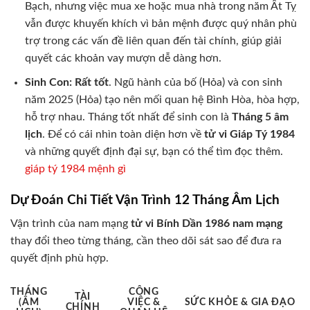
Bạch, nhưng việc mua xe hoặc mua nhà trong năm Ất Tỵ
vẫn được khuyến khích vì bản mệnh được quý nhân phù
trợ trong các vấn đề liên quan đến tài chính, giúp giải
quyết các khoản vay mượn dễ dàng hơn.
Sinh Con:
Rất tốt
. Ngũ hành của bố (Hỏa) và con sinh
năm 2025 (Hỏa) tạo nên mối quan hệ Bình Hòa, hòa hợp,
hỗ trợ nhau. Tháng tốt nhất để sinh con là
Tháng 5 âm
lịch
. Để có cái nhìn toàn diện hơn về
tử vi Giáp Tý 1984
và những quyết định đại sự, bạn có thể tìm đọc thêm.
giáp tý 1984 mệnh gì
Dự Đoán Chi Tiết Vận Trình 12 Tháng Âm Lịch
Vận trình của nam mạng
tử vi Bính Dần 1986 nam mạng
thay đổi theo từng tháng, cần theo dõi sát sao để đưa ra
quyết định phù hợp.
THÁNG
CÔNG
TÀI
(ÂM
VIỆC &
SỨC KHỎE & GIA ĐẠO
CHÍNH