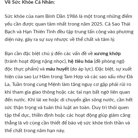
Về Sức Khỏe Cá Nhân:
Sức khỏe của nam Bính Dần 1986 là một trong những điểm
yếu cần được quan tâm nhất trong năm 2025. Cả Sao Thái
Bạch và Hạn Thiên Tinh đều tập trung tấn công vào phương
diện này, gây ra sự suy nhược về thể chất và tâm lý.
Bạn cần đặc biệt chú ý đến các vấn đề về
xương khớp
(tránh hoạt động nặng nhọc),
hệ tiêu hóa
(đề phòng ngộ
độc thực phẩm) và
máu huyết
(do áp lực). Đặc biệt, sự xuất
hiện của sao Lư Hãm trong Tam Hợp và các sao xấu như Đà
La, Tuần trong cung Mệnh làm tăng nguy cơ gặp phải rủi ro
khi tham gia giao thông hoặc các tai nạn bất ngờ liên quan
đến nước. Khi lái xe hoặc di chuyển gần sông nước, cần hết
sức thận trọng và tuân thủ luật an toàn. Duy trì thói quen
tập thể dục, thiền định hoặc các hoạt động giúp giảm căng
thẳng là vô cùng cần thiết để bảo vệ sức khỏe tinh thần và
thể chất trong năm hạn này.