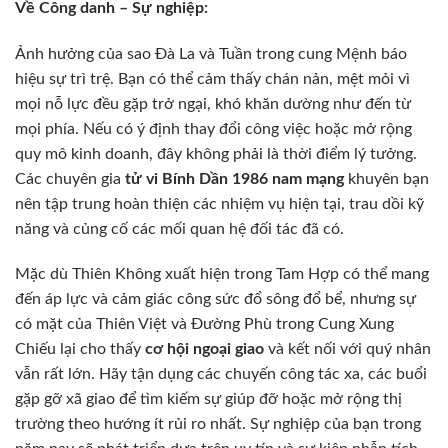
Về Công danh – Sự nghiệp:
Ảnh hưởng của sao Đà La và Tuần trong cung Mệnh báo
hiệu sự trì trệ. Bạn có thể cảm thấy chán nản, mệt mỏi vì
mọi nỗ lực đều gặp trở ngại, khó khăn dường như đến từ
mọi phía. Nếu có ý định thay đổi công việc hoặc mở rộng
quy mô kinh doanh, đây không phải là thời điểm lý tưởng.
Các chuyên gia
tử vi Bính Dần 1986 nam mạng
khuyên bạn
nên tập trung hoàn thiện các nhiệm vụ hiện tại, trau dồi kỹ
năng và củng cố các mối quan hệ đối tác đã có.
Mặc dù Thiên Không xuất hiện trong Tam Hợp có thể mang
đến áp lực và cảm giác công sức đổ sông đổ bể, nhưng sự
có mặt của Thiên Việt và Đường Phù trong Cung Xung
Chiếu lại cho thấy
cơ hội ngoại giao
và kết nối với quý nhân
vẫn rất lớn. Hãy tận dụng các chuyến công tác xa, các buổi
gặp gỡ xã giao để tìm kiếm sự giúp đỡ hoặc mở rộng thị
trường theo hướng ít rủi ro nhất. Sự nghiệp của bạn trong