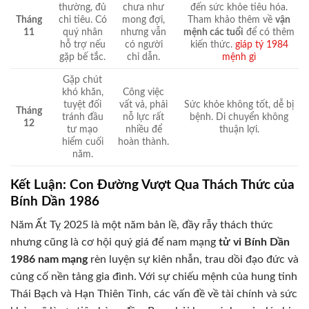
thường, đủ
chưa như
đến sức khỏe tiêu hóa.
Tháng
chi tiêu. Có
mong đợi,
Tham khảo thêm về
vận
11
quý nhân
nhưng vẫn
mệnh các tuổi
để có thêm
hỗ trợ nếu
có người
kiến thức.
giáp tý 1984
gặp bế tắc.
chỉ dẫn.
mệnh gì
Gặp chút
khó khăn,
Công việc
tuyệt đối
vất vả, phải
Sức khỏe không tốt, dễ bị
Tháng
tránh đầu
nỗ lực rất
bệnh. Di chuyển không
12
tư mạo
nhiều để
thuận lợi.
hiểm cuối
hoàn thành.
năm.
Kết Luận: Con Đường Vượt Qua Thách Thức của
Bính Dần 1986
Năm Ất Tỵ 2025 là một năm bản lề, đầy rẫy thách thức
nhưng cũng là cơ hội quý giá để nam mạng
tử vi Bính Dần
1986 nam mạng
rèn luyện sự kiên nhẫn, trau dồi đạo đức và
củng cố nền tảng gia đình. Với sự chiếu mệnh của hung tinh
Thái Bạch và Hạn Thiên Tinh, các vấn đề về tài chính và sức