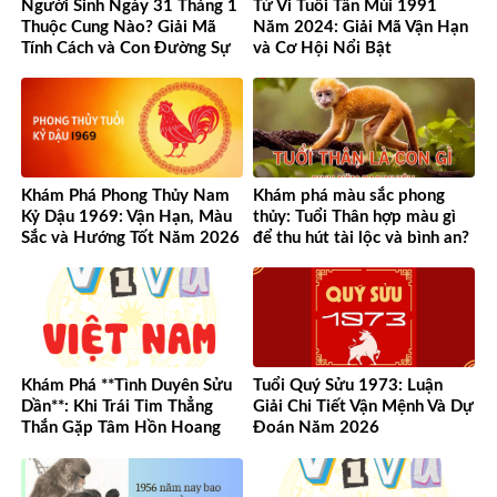
Người Sinh Ngày 31 Tháng 1
Tử Vi Tuổi Tân Mùi 1991
Thuộc Cung Nào? Giải Mã
Năm 2024: Giải Mã Vận Hạn
Tính Cách và Con Đường Sự
và Cơ Hội Nổi Bật
Nghiệp Độc Đáo
Khám Phá Phong Thủy Nam
Khám phá màu sắc phong
Kỷ Dậu 1969: Vận Hạn, Màu
thủy: Tuổi Thân hợp màu gì
Sắc và Hướng Tốt Năm 2026
để thu hút tài lộc và bình an?
Khám Phá **Tình Duyên Sửu
Tuổi Quý Sửu 1973: Luận
Dần**: Khi Trái Tim Thẳng
Giải Chi Tiết Vận Mệnh Và Dự
Thắn Gặp Tâm Hồn Hoang
Đoán Năm 2026
Dã