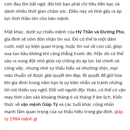
cơn đau ốm bất ngờ, đòi hỏi bạn phải chi tiêu tiền bạc và
dành nhiều thời gian chăm sóc. Điều này vô tình gây ra áp
lực tinh thần lớn cho bản mệnh.
Mặt khác, dưới sự chiếu mệnh của
Hỷ Thần và Đường Phù
,
gia đình sẽ sớm đón nhận tin vui. Đó có thể là một đám
cưới, một sự kiện quan trọng, hoặc tin vui về con cái, giúp
xua tan bầu không khí căng thẳng trước đó. Mặc dù có thể
xảy ra xung đột nhỏ giữa vợ chồng do áp lực tài chính và
công việc, nhưng nhờ sự thấu hiểu và nhường nhịn, mọi
mâu thuẫn sẽ được giải quyết êm đẹp. Bí quyết để giữ hòa
khí gia đình trong năm hạn là sự kiên nhẫn và tránh những
lời nói thiếu suy nghĩ. Đối với người độc thân, có thể có vận
may tình cảm vào khoảng tháng 6 và tháng 9 âm lịch. Kiến
thức về
vận mệnh Giáp Tý
và các tuổi khác cũng nhấn
mạnh tầm quan trọng của sự thấu hiểu trong gia đình.
giáp
tý 1984 mệnh gì