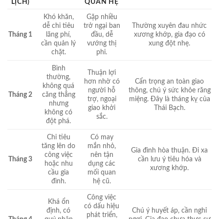
LỊCH)
QUAN HỆ
Khó khăn,
Gặp nhiều
dễ chi tiêu
trở ngại ban
Thường xuyên đau nhức
Tháng 1
lãng phí,
đầu, dễ
xương khớp, gia đạo có
cần quản lý
vướng thị
xung đột nhẹ.
chặt.
phi.
Bình
Thuận lợi
thường,
hơn nhờ có
Cẩn trọng an toàn giao
không quá
người hỗ
thông, chú ý sức khỏe răng
Tháng 2
căng thẳng
trợ, ngoại
miệng. Đây là tháng kỵ của
nhưng
giao khởi
Thái Bạch.
không có
sắc.
đột phá.
Chi tiêu
Có may
tăng lên do
mắn nhỏ,
Gia đình hòa thuận. Đi xa
công việc
nên tận
Tháng 3
cần lưu ý tiêu hóa và
hoặc nhu
dụng các
xương khớp.
cầu gia
mối quan
đình.
hệ cũ.
Công việc
Khá ổn
có dấu hiệu
định, có
Chú ý huyết áp, cần nghỉ
phát triển,