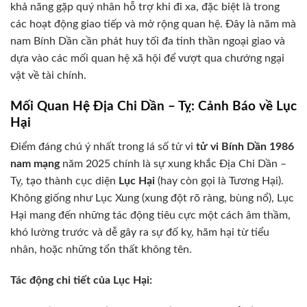
khả năng gặp quý nhân hỗ trợ khi đi xa, đặc biệt là trong
các hoạt động giao tiếp và mở rộng quan hệ. Đây là năm mà
nam Bính Dần cần phát huy tối đa tinh thần ngoại giao và
dựa vào các mối quan hệ xã hội để vượt qua chướng ngại
vật về tài chính.
Mối Quan Hệ Địa Chi Dần – Tỵ: Cảnh Báo về Lục
Hại
Điểm đáng chú ý nhất trong lá số tử vi
tử vi Bính Dần 1986
nam mạng
năm 2025 chính là sự xung khắc Địa Chi Dần –
Tỵ, tạo thành cục diện
Lục Hại
(hay còn gọi là Tương Hại).
Không giống như Lục Xung (xung đột rõ ràng, bùng nổ), Lục
Hại mang đến những tác động tiêu cực một cách âm thầm,
khó lường trước và dễ gây ra sự đố kỵ, hãm hại từ tiểu
nhân, hoặc những tổn thất không tên.
Tác động chi tiết của Lục Hại: