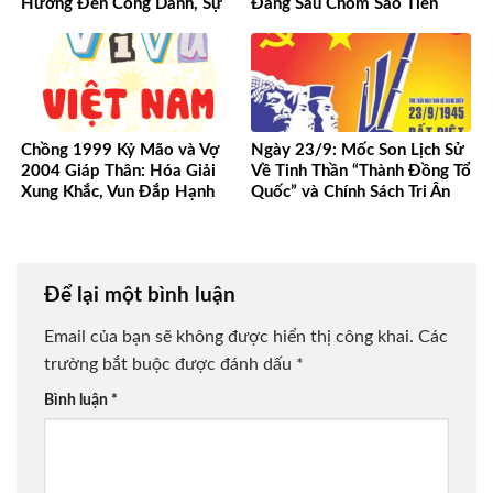
Hưởng Đến Công Danh, Sự
Đằng Sau Chòm Sao Tiên
Nghiệp Của Bạn
Phong
Chồng 1999 Kỷ Mão và Vợ
Ngày 23/9: Mốc Son Lịch Sử
2004 Giáp Thân: Hóa Giải
Về Tinh Thần “Thành Đồng Tổ
Xung Khắc, Vun Đắp Hạnh
Quốc” và Chính Sách Tri Ân
Phúc Bền Lâu
Người Có Công
Để lại một bình luận
Email của bạn sẽ không được hiển thị công khai.
Các
trường bắt buộc được đánh dấu
*
Bình luận
*