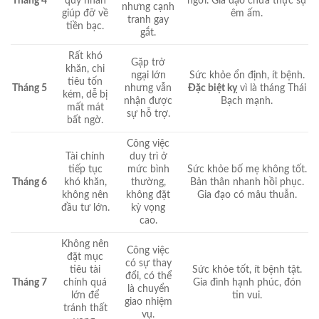
Tháng 4
quý nhân
ngơi. Gia đạo chưa thực sự
nhưng cạnh
giúp đỡ về
êm ấm.
tranh gay
tiền bạc.
gắt.
Rất khó
Gặp trở
khăn, chi
ngại lớn
Sức khỏe ổn định, ít bệnh.
tiêu tốn
Tháng 5
nhưng vẫn
Đặc biệt kỵ
vì là tháng Thái
kém, dễ bị
nhận được
Bạch mạnh.
mất mát
sự hỗ trợ.
bất ngờ.
Công việc
Tài chính
duy trì ở
tiếp tục
mức bình
Sức khỏe bố mẹ không tốt.
Tháng 6
khó khăn,
thường,
Bản thân nhanh hồi phục.
không nên
không đặt
Gia đạo có mâu thuẫn.
đầu tư lớn.
kỳ vọng
cao.
Không nên
Công việc
đặt mục
có sự thay
tiêu tài
Sức khỏe tốt, ít bệnh tật.
đổi, có thể
Tháng 7
chính quá
Gia đình hạnh phúc, đón
là chuyển
lớn để
tin vui.
giao nhiệm
tránh thất
vụ.