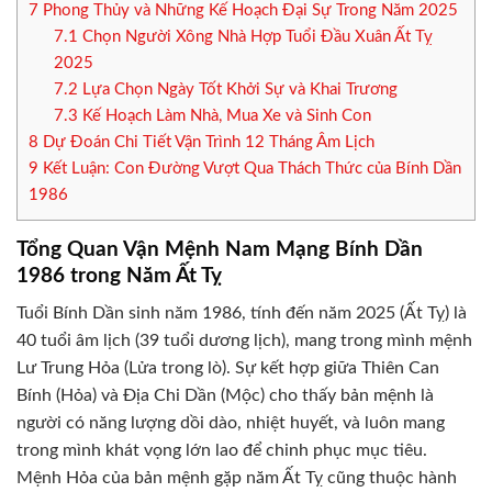
7
Phong Thủy và Những Kế Hoạch Đại Sự Trong Năm 2025
7.1
Chọn Người Xông Nhà Hợp Tuổi Đầu Xuân Ất Tỵ
2025
7.2
Lựa Chọn Ngày Tốt Khởi Sự và Khai Trương
7.3
Kế Hoạch Làm Nhà, Mua Xe và Sinh Con
8
Dự Đoán Chi Tiết Vận Trình 12 Tháng Âm Lịch
9
Kết Luận: Con Đường Vượt Qua Thách Thức của Bính Dần
1986
Tổng Quan Vận Mệnh Nam Mạng Bính Dần
1986 trong Năm Ất Tỵ
Tuổi Bính Dần sinh năm 1986, tính đến năm 2025 (Ất Tỵ) là
40 tuổi âm lịch (39 tuổi dương lịch), mang trong mình mệnh
Lư Trung Hỏa (Lửa trong lò). Sự kết hợp giữa Thiên Can
Bính (Hỏa) và Địa Chi Dần (Mộc) cho thấy bản mệnh là
người có năng lượng dồi dào, nhiệt huyết, và luôn mang
trong mình khát vọng lớn lao để chinh phục mục tiêu.
Mệnh Hỏa của bản mệnh gặp năm Ất Tỵ cũng thuộc hành