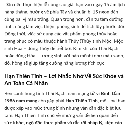
Dần nên thực hiện lễ cúng sao giải hạn vào ngày 15 âm lịch
hàng tháng, hướng về phía Tây và chuẩn bị 15 ngọn đèn
cùng bài vị màu trắng. Quan trọng hơn, cần tu tâm dưỡng
tính, năng làm việc thiện, phóng sinh để tích lũy phước đức.
Đồng thời, việc sử dụng các vật phẩm phong thủy hoặc
trang phục có màu thuộc hành Thủy (Thủy sinh Mộc, Mộc
sinh Hỏa – dùng Thủy để tiết bớt Kim khí của Thái Bạch,
hoặc dùng Hỏa – tương sinh với bản mệnh) như màu xanh,
đỏ, hồng sẽ giúp tăng cường năng lượng tích cực.
Hạn Thiên Tinh – Lời Nhắc Nhở Về Sức Khỏe và
An Toàn Cá Nhân
Bên cạnh hung tinh Thái Bạch, nam mạng
tử vi Bính Dần
1986 nam mạng
còn gặp phải
Hạn Thiên Tinh
, một loại hạn
được xếp vào mức trung bình nhưng vẫn cần đặc biệt lưu
tâm. Hạn Thiên Tinh chủ về những vấn đề liên quan đến
sức khỏe, ngộ độc thực phẩm và rắc rối pháp lý, kiện cáo
.