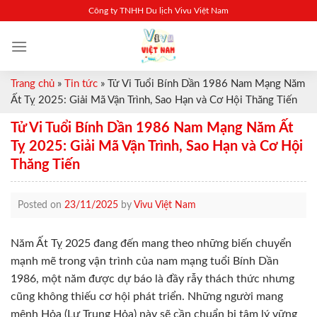
Skip
Công ty TNHH Du lịch Vivu Việt Nam
to
content
Trang chủ
»
Tin tức
»
Tử Vi Tuổi Bính Dần 1986 Nam Mạng Năm
Ất Tỵ 2025: Giải Mã Vận Trình, Sao Hạn và Cơ Hội Thăng Tiến
Tử Vi Tuổi Bính Dần 1986 Nam Mạng Năm Ất
Tỵ 2025: Giải Mã Vận Trình, Sao Hạn và Cơ Hội
Thăng Tiến
Posted on
23/11/2025
by
Vivu Việt Nam
Năm Ất Tỵ 2025 đang đến mang theo những biến chuyển
mạnh mẽ trong vận trình của nam mạng tuổi Bính Dần
1986, một năm được dự báo là đầy rẫy thách thức nhưng
cũng không thiếu cơ hội phát triển. Những người mang
mệnh Hỏa (Lư Trung Hỏa) này sẽ cần chuẩn bị tâm lý vững