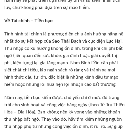
năm nay sẽ phát triển dựa trên uy tín và sự kiên nhẫn tích
lũy, chứ không phải dựa trên sự mạo hiểm.
Về Tài chính – Tiền bạc:
Tình hình tài chính là phương diện chịu ảnh hưởng nặng nề
nhất do sự kết hợp của
Sao Thái Bạch
và cục diện
Lục Hại
.
Thu nhập có xu hướng không ổn định, trong khi chi phí bất
ngờ (liên quan đến sức khỏe, gia đình hoặc giải quyết thị
phi, kiện tụng) lại gia tăng mạnh. Nam Bính Dần cần phải
siết chặt chi tiêu, lập ngân sách rõ ràng và tránh xa mọi
hình thức đầu tư lớn, đặc biệt là những kênh đầu tư mạo
hiểm hoặc những lời hứa hẹn lợi nhuận cao bất thường.
Năm nay, tiền bạc kiếm được chủ yếu chỉ ở mức đủ trang
trải cho sinh hoạt và công việc hàng ngày (theo Tứ Trụ Thiên
Hòa – Địa Hòa). Bạn không nên kỳ vọng vào những khoản
thu nhập bất ngờ. Thay vào đó, hãy tìm kiếm những nguồn
thu nhập phụ từ những công việc ổn định, ít rủi ro. Sự giúp