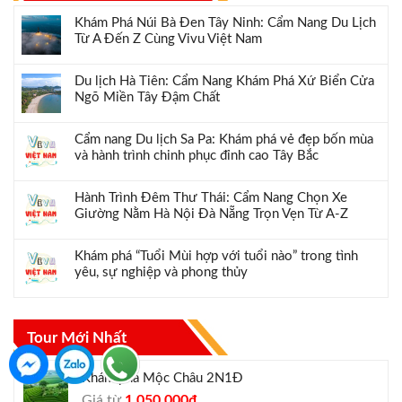
Khám Phá Núi Bà Đen Tây Ninh: Cẩm Nang Du Lịch
Từ A Đến Z Cùng Vivu Việt Nam
Du lịch Hà Tiên: Cẩm Nang Khám Phá Xứ Biển Cửa
Ngõ Miền Tây Đậm Chất
Cẩm nang Du lịch Sa Pa: Khám phá vẻ đẹp bốn mùa
và hành trình chinh phục đỉnh cao Tây Bắc
Hành Trình Đêm Thư Thái: Cẩm Nang Chọn Xe
Giường Nằm Hà Nội Đà Nẵng Trọn Vẹn Từ A-Z
Khám phá “Tuổi Mùi hợp với tuổi nào” trong tình
yêu, sự nghiệp và phong thủy
Tour Mới Nhất
Khám phá Mộc Châu 2N1Đ
Giá
Giá
Giá từ
1.050.000
₫