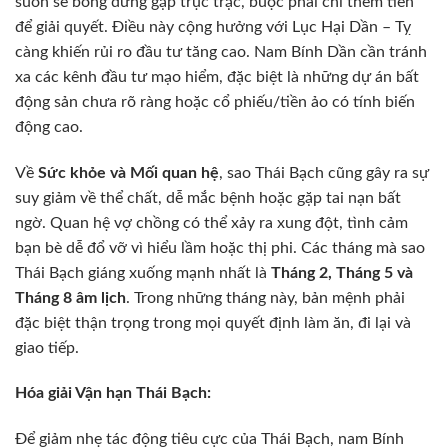
suôn sẻ bỗng dưng gặp trục trặc, buộc phải chi thêm tiền
để giải quyết. Điều này cộng hưởng với Lục Hại Dần – Tỵ
càng khiến rủi ro đầu tư tăng cao. Nam Bính Dần cần tránh
xa các kênh đầu tư mạo hiểm, đặc biệt là những dự án bất
động sản chưa rõ ràng hoặc cổ phiếu/tiền ảo có tính biến
động cao.
Về
Sức khỏe và Mối quan hệ
, sao Thái Bạch cũng gây ra sự
suy giảm về thể chất, dễ mắc bệnh hoặc gặp tai nạn bất
ngờ. Quan hệ vợ chồng có thể xảy ra xung đột, tình cảm
bạn bè dễ đổ vỡ vì hiểu lầm hoặc thị phi. Các tháng mà sao
Thái Bạch giáng xuống mạnh nhất là
Tháng 2, Tháng 5 và
Tháng 8 âm lịch
. Trong những tháng này, bản mệnh phải
đặc biệt thận trọng trong mọi quyết định làm ăn, đi lại và
giao tiếp.
Hóa giải Vận hạn Thái Bạch:
Để giảm nhẹ tác động tiêu cực của Thái Bạch, nam Bính