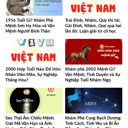
1956 Tuổi Gì? Khám Phá
Trai Đinh, Nhâm, Quý thì tài,
Mệnh Sơn Hạ Hỏa và Vận
Gái Đinh, Nhâm, Quý qua hai
Mệnh Người Bính Thân
lần đò: Luận giải từ cổ học
đến hiện đại
2000 Hợp Tuổi Nào Để Hôn
Khám phá 2002 Mệnh Gì?
Nhân Viên Mãn, Sự Nghiệp
Vận Mệnh, Tình Duyên và Sự
Thăng Hoa?
Nghiệp Tuổi Nhâm Ngọ
Sao Thái Âm Chiếu Mệnh:
Khám Phá Cung Bạch Dương:
Giải Mã Vận Hạn và Ảnh
Tính Cách, Tình Yêu và Bí Ẩn