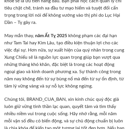
khỏe sẽ là ưu tiên hàng đầu. Bạn phải học cách quản lý chi
tiêu chặt chẽ, tránh xa đầu tư mạo hiểm và tuyệt đối cẩn
trọng trong lời nói để không vướng vào thị phi do Lục Hại
Dần – Tỵ gây ra.
May mắn thay,
năm Ất Tỵ 2025
không phạm các đại hạn
như Tam Tai hay Kim Lâu, tạo điều kiện thuận lợi cho các
việc đại sự. Hơn nữa, sự xuất hiện của quý nhân trong cung
Xung Chiếu sẽ là nguồn lực quan trọng giúp bạn vượt qua
những tháng khó khăn, đặc biệt là trong các hoạt động
ngoại giao và kinh doanh phương xa. Sự thành công trong
năm nay không đến từ sự bùng nổ mà đến từ sự ổn định, từ
tâm lý vững vàng và sự nỗ lực không ngừng.
Chúng tôi, BRAND_CUA_BAN, xin kính chúc quý độc giả
luôn giữ vững tinh thần lạc quan, quyết tâm và tìm thấy
nhiều niềm vui trong cuộc sống. Hãy nhớ rằng, mỗi năm
mỗi vận số đều có biến động, và sự chủ động chuẩn bị luôn
là chìa khóa để kiến tạo một tương lai tốt đẹp hơn. Nếu bạn