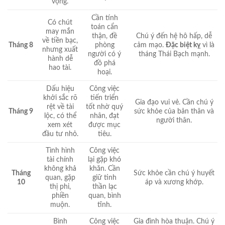
vọng.
Cần tính
Có chút
toán cẩn
may mắn
thận, đề
Chú ý đến hệ hô hấp, dễ
về tiền bạc,
Tháng 8
phòng
cảm mạo.
Đặc biệt kỵ
vì là
nhưng xuất
người có ý
tháng Thái Bạch mạnh.
hành dễ
đồ phá
hao tài.
hoại.
Dấu hiệu
Công việc
khởi sắc rõ
tiến triển
Gia đạo vui vẻ. Cần chú ý
rệt về tài
tốt nhờ quý
Tháng 9
sức khỏe của bản thân và
lộc, có thể
nhân, đạt
người thân.
xem xét
được mục
đầu tư nhỏ.
tiêu.
Tình hình
Công việc
tài chính
lại gặp khó
không khả
khăn. Cần
Tháng
Sức khỏe cần chú ý huyết
quan, gặp
giữ tinh
10
áp và xương khớp.
thị phi,
thần lạc
phiền
quan, bình
muộn.
tĩnh.
Bình
Công việc
Gia đình hòa thuận. Chú ý