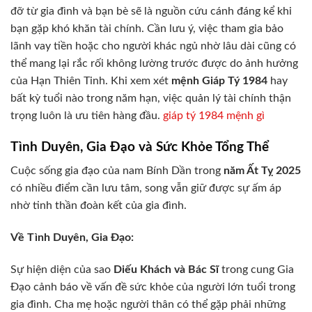
đỡ từ gia đình và bạn bè sẽ là nguồn cứu cánh đáng kể khi
bạn gặp khó khăn tài chính. Cần lưu ý, việc tham gia bảo
lãnh vay tiền hoặc cho người khác ngủ nhờ lâu dài cũng có
thể mang lại rắc rối không lường trước được do ảnh hưởng
của Hạn Thiên Tinh. Khi xem xét
mệnh Giáp Tý 1984
hay
bất kỳ tuổi nào trong năm hạn, việc quản lý tài chính thận
trọng luôn là ưu tiên hàng đầu.
giáp tý 1984 mệnh gì
Tình Duyên, Gia Đạo và Sức Khỏe Tổng Thể
Cuộc sống gia đạo của nam Bính Dần trong
năm Ất Tỵ 2025
có nhiều điểm cần lưu tâm, song vẫn giữ được sự ấm áp
nhờ tinh thần đoàn kết của gia đình.
Về Tình Duyên, Gia Đạo:
Sự hiện diện của sao
Diếu Khách và Bác Sĩ
trong cung Gia
Đạo cảnh báo về vấn đề sức khỏe của người lớn tuổi trong
gia đình. Cha mẹ hoặc người thân có thể gặp phải những