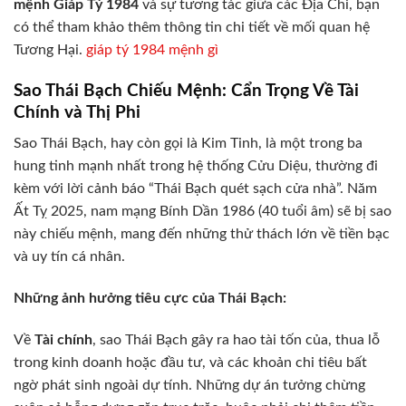
mệnh Giáp Tý 1984
và sự tương tác giữa các Địa Chi, bạn
có thể tham khảo thêm thông tin chi tiết về mối quan hệ
Tương Hại.
giáp tý 1984 mệnh gì
Sao Thái Bạch Chiếu Mệnh: Cẩn Trọng Về Tài
Chính và Thị Phi
Sao Thái Bạch, hay còn gọi là Kim Tinh, là một trong ba
hung tinh mạnh nhất trong hệ thống Cửu Diệu, thường đi
kèm với lời cảnh báo “Thái Bạch quét sạch cửa nhà”. Năm
Ất Tỵ 2025, nam mạng Bính Dần 1986 (40 tuổi âm) sẽ bị sao
này chiếu mệnh, mang đến những thử thách lớn về tiền bạc
và uy tín cá nhân.
Những ảnh hưởng tiêu cực của Thái Bạch:
Về
Tài chính
, sao Thái Bạch gây ra hao tài tốn của, thua lỗ
trong kinh doanh hoặc đầu tư, và các khoản chi tiêu bất
ngờ phát sinh ngoài dự tính. Những dự án tưởng chừng