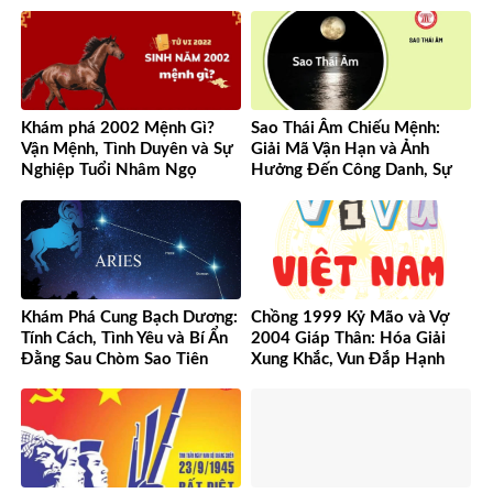
đến hiện đại
Khám phá 2002 Mệnh Gì?
Sao Thái Âm Chiếu Mệnh:
Vận Mệnh, Tình Duyên và Sự
Giải Mã Vận Hạn và Ảnh
Nghiệp Tuổi Nhâm Ngọ
Hưởng Đến Công Danh, Sự
Nghiệp Của Bạn
Khám Phá Cung Bạch Dương:
Chồng 1999 Kỷ Mão và Vợ
Tính Cách, Tình Yêu và Bí Ẩn
2004 Giáp Thân: Hóa Giải
Đằng Sau Chòm Sao Tiên
Xung Khắc, Vun Đắp Hạnh
Phong
Phúc Bền Lâu