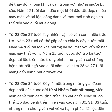
để thay đổi không khí và cẩn trọng với những người bạn
xấu. Năm 22 tuổi đánh dấu một khởi đầu tốt đẹp, nhiều
may mắn về tài lộc, công danh và một mối tình đẹp có
thể đến vào cuối mùa đông.
Từ 23 đến 27 tuổi
: Tuy nhiên, vận số vẫn còn nhiều trắc
trở. Năm 23 tuổi có thể gặp cảnh chia ly đầy nước mắt.
Năm 24 tuổi tài lộc khá nhưng lại đối mặt với vấn đề nan
giải, gây thất vọng. Năm 25 tuổi, cuộc đời trở lại tươi
đẹp, tài lộc trên mức trung bình, nhưng cần coi chừng
bệnh tật bất ngờ vào cuối năm. Hai năm 26 và 27 tuổi
mang đến hạnh phúc tuyệt vời.
Từ 28 đến 34 tuổi
: Đây là một trong những giai đoạn
đẹp nhất của cuộc đời
tử vi Nhâm Tuất nữ mạng
, viên
mãn cả về tình cảm, tinh thần lẫn vật chất. Mặc dù có
thể gặp đau bệnh triền miên vào các năm 30, 31, 33 tuổi,
nhưng nhìn chung vẫn vui vẻ và hạnh phúc. Tài lộc đến