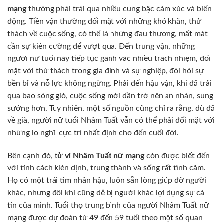
mạng
thường phải trải qua nhiều cung bậc cảm xúc và biến
động. Tiền vận thường đối mặt với những khó khăn, thử
thách về cuộc sống, có thể là những đau thương, mất mát
cần sự kiên cường để vượt qua. Đến trung vận, những
người nữ tuổi này tiếp tục gánh vác nhiều trách nhiệm, đối
mặt với thử thách trong gia đình và sự nghiệp, đòi hỏi sự
bền bỉ và nỗ lực không ngừng. Phải đến hậu vận, khi đã trải
qua bao sóng gió, cuộc sống mới dần trở nên an nhàn, sung
sướng hơn. Tuy nhiên, một số nguồn cũng chỉ ra rằng, dù đã
về già, người nữ tuổi Nhâm Tuất vẫn có thể phải đối mặt với
những lo nghĩ, cực trí nhất định cho đến cuối đời.
Bên cạnh đó,
tử vi Nhâm Tuất nữ mạng
còn được biết đến
với tính cách kiên định, trung thành và sống rất tình cảm.
Họ có một trái tim nhân hậu, luôn sẵn lòng giúp đỡ người
khác, nhưng đôi khi cũng dễ bị người khác lợi dụng sự cả
tin của mình. Tuổi thọ trung bình của người Nhâm Tuất nữ
mạng được dự đoán từ 49 đến 59 tuổi theo một số quan