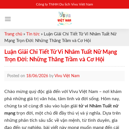
Skip
Công ty TNHH Du lịch Vivu Việt Nam
to
content
Trang chủ
»
Tin tức
»
Luận Giải Chi Tiết Tử Vi Nhâm Tuất Nữ
Mạng Trọn Đời: Những Thăng Trầm và Cơ Hội
Luận Giải Chi Tiết Tử Vi Nhâm Tuất Nữ Mạng
Trọn Đời: Những Thăng Trầm và Cơ Hội
Posted on
18/06/2026
by
Vivu Việt Nam
Chào mừng quý độc giả đến với Vivu Việt Nam – nơi khám
phá những giá trị văn hóa, tâm linh và đời sống. Hôm nay,
chúng ta sẽ cùng đi sâu vào luận giải
tử vi Nhâm Tuất nữ
mạng
trọn đời, một chủ đề đầy thú vị và ý nghĩa. Dựa trên
những phân tích sâu sắc về vận mệnh, từ tình duyên, gia
đạo đến sự nghiệp, bài viết này mong muốn mang đến cái