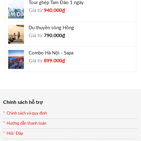
Tour ghép Tam Đảo 1 ngày
1.800.000₫.
là:
Giá
Giá
Giá từ
940.000
₫
1.650.000₫.
gốc
hiện
là:
tại
Du thuyền sông Hồng
1.000.000₫.
là:
Giá từ
790.000
₫
940.000₫.
Combo Hà Nội - Sapa
Giá
Giá
Giá từ
899.000
₫
gốc
hiện
là:
tại
990.000₫.
là:
899.000₫.
Chính sách hỗ trợ
Chính sách và quy định
Hướng dẫn thanh toán
Hỏi/ Đáp