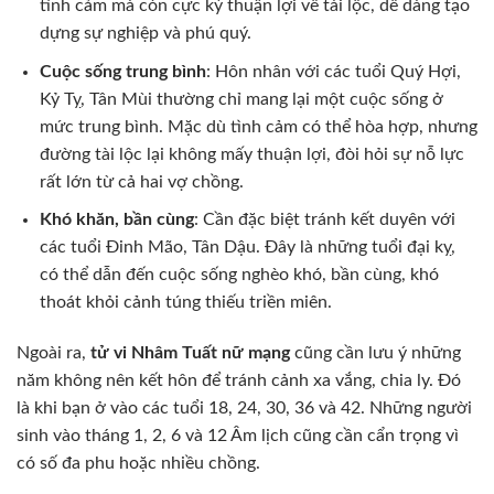
tình cảm mà còn cực kỳ thuận lợi về tài lộc, dễ dàng tạo
dựng sự nghiệp và phú quý.
Cuộc sống trung bình
: Hôn nhân với các tuổi Quý Hợi,
Kỷ Tỵ, Tân Mùi thường chỉ mang lại một cuộc sống ở
mức trung bình. Mặc dù tình cảm có thể hòa hợp, nhưng
đường tài lộc lại không mấy thuận lợi, đòi hỏi sự nỗ lực
rất lớn từ cả hai vợ chồng.
Khó khăn, bần cùng
: Cần đặc biệt tránh kết duyên với
các tuổi Đinh Mão, Tân Dậu. Đây là những tuổi đại kỵ,
có thể dẫn đến cuộc sống nghèo khó, bần cùng, khó
thoát khỏi cảnh túng thiếu triền miên.
Ngoài ra,
tử vi Nhâm Tuất nữ mạng
cũng cần lưu ý những
năm không nên kết hôn để tránh cảnh xa vắng, chia ly. Đó
là khi bạn ở vào các tuổi 18, 24, 30, 36 và 42. Những người
sinh vào tháng 1, 2, 6 và 12 Âm lịch cũng cần cẩn trọng vì
có số đa phu hoặc nhiều chồng.