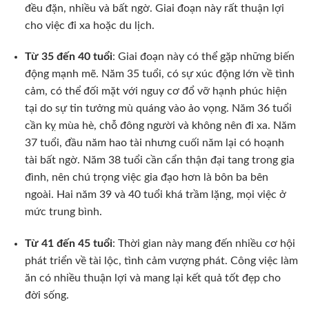
đều đặn, nhiều và bất ngờ. Giai đoạn này rất thuận lợi
cho việc đi xa hoặc du lịch.
Từ 35 đến 40 tuổi
: Giai đoạn này có thể gặp những biến
động mạnh mẽ. Năm 35 tuổi, có sự xúc động lớn về tình
cảm, có thể đối mặt với nguy cơ đổ vỡ hạnh phúc hiện
tại do sự tin tưởng mù quáng vào ảo vọng. Năm 36 tuổi
cần kỵ mùa hè, chỗ đông người và không nên đi xa. Năm
37 tuổi, đầu năm hao tài nhưng cuối năm lại có hoạnh
tài bất ngờ. Năm 38 tuổi cần cẩn thận đại tang trong gia
đình, nên chú trọng việc gia đạo hơn là bôn ba bên
ngoài. Hai năm 39 và 40 tuổi khá trầm lặng, mọi việc ở
mức trung bình.
Từ 41 đến 45 tuổi
: Thời gian này mang đến nhiều cơ hội
phát triển về tài lộc, tình cảm vượng phát. Công việc làm
ăn có nhiều thuận lợi và mang lại kết quả tốt đẹp cho
đời sống.