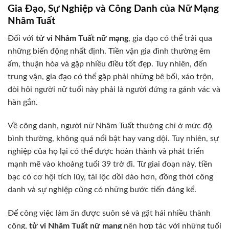
Gia Đạo, Sự Nghiệp và Công Danh của Nữ Mạng
Nhâm Tuất
Đối với
tử vi Nhâm Tuất nữ mạng
, gia đạo có thể trải qua
những biến động nhất định. Tiền vận gia đình thường êm
ấm, thuận hòa và gặp nhiều điều tốt đẹp. Tuy nhiên, đến
trung vận, gia đạo có thể gặp phải những bê bối, xáo trộn,
đòi hỏi người nữ tuổi này phải là người đứng ra gánh vác và
hàn gắn.
Về công danh, người nữ Nhâm Tuất thường chỉ ở mức độ
bình thường, không quá nổi bật hay vang dội. Tuy nhiên, sự
nghiệp của họ lại có thể được hoàn thành và phát triển
mạnh mẽ vào khoảng tuổi 39 trở đi. Từ giai đoạn này, tiền
bạc có cơ hội tích lũy, tài lộc dồi dào hơn, đồng thời công
danh và sự nghiệp cũng có những bước tiến đáng kể.
Để công việc làm ăn được suôn sẻ và gặt hái nhiều thành
công,
tử vi Nhâm Tuất nữ mạng
nên hợp tác với những tuổi