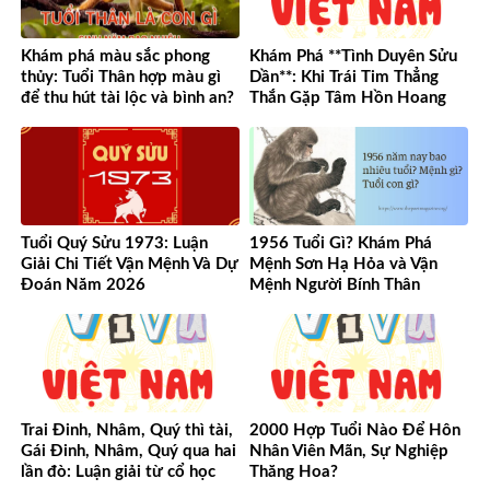
Khám phá màu sắc phong
Khám Phá **Tình Duyên Sửu
thủy: Tuổi Thân hợp màu gì
Dần**: Khi Trái Tim Thẳng
để thu hút tài lộc và bình an?
Thắn Gặp Tâm Hồn Hoang
Dã
Tuổi Quý Sửu 1973: Luận
1956 Tuổi Gì? Khám Phá
Giải Chi Tiết Vận Mệnh Và Dự
Mệnh Sơn Hạ Hỏa và Vận
Đoán Năm 2026
Mệnh Người Bính Thân
Trai Đinh, Nhâm, Quý thì tài,
2000 Hợp Tuổi Nào Để Hôn
Gái Đinh, Nhâm, Quý qua hai
Nhân Viên Mãn, Sự Nghiệp
lần đò: Luận giải từ cổ học
Thăng Hoa?