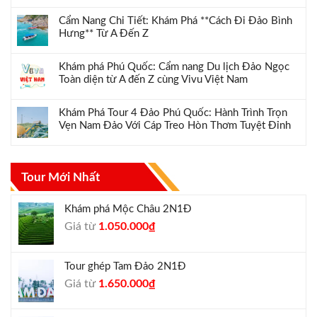
Cẩm Nang Chi Tiết: Khám Phá **Cách Đi Đảo Bình
Hưng** Từ A Đến Z
Khám phá Phú Quốc: Cẩm nang Du lịch Đảo Ngọc
Toàn diện từ A đến Z cùng Vivu Việt Nam
Khám Phá Tour 4 Đảo Phú Quốc: Hành Trình Trọn
Vẹn Nam Đảo Với Cáp Treo Hòn Thơm Tuyệt Đỉnh
Tour Mới Nhất
Khám phá Mộc Châu 2N1Đ
Giá
Giá
Giá từ
1.050.000
₫
gốc
hiện
là:
tại
Tour ghép Tam Đảo 2N1Đ
1.300.000₫.
là:
Giá
Giá
Giá từ
1.650.000
₫
1.050.000₫.
gốc
hiện
là:
tại