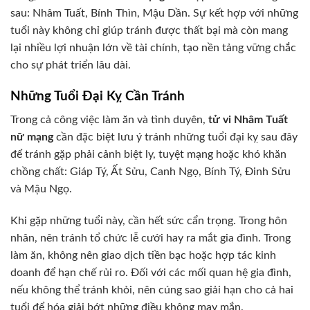
sau: Nhâm Tuất, Bính Thìn, Mậu Dần. Sự kết hợp với những
tuổi này không chỉ giúp tránh được thất bại mà còn mang
lại nhiều lợi nhuận lớn về tài chính, tạo nền tảng vững chắc
cho sự phát triển lâu dài.
Những Tuổi Đại Kỵ Cần Tránh
Trong cả công việc làm ăn và tình duyên,
tử vi Nhâm Tuất
nữ mạng
cần đặc biệt lưu ý tránh những tuổi đại kỵ sau đây
để tránh gặp phải cảnh biệt ly, tuyệt mạng hoặc khó khăn
chồng chất: Giáp Tý, Ất Sửu, Canh Ngọ, Bính Tý, Đinh Sửu
và Mậu Ngọ.
Khi gặp những tuổi này, cần hết sức cẩn trọng. Trong hôn
nhân, nên tránh tổ chức lễ cưới hay ra mắt gia đình. Trong
làm ăn, không nên giao dịch tiền bạc hoặc hợp tác kinh
doanh để hạn chế rủi ro. Đối với các mối quan hệ gia đình,
nếu không thể tránh khỏi, nên cúng sao giải hạn cho cả hai
tuổi để hóa giải bớt những điều không may mắn.