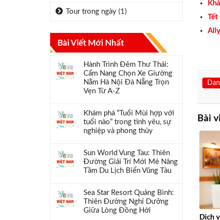
Khá
Tour trong ngày
(1)
Tết
All
Bài Viết Mới Nhất
Hành Trình Đêm Thư Thái:
Cẩm Nang Chọn Xe Giường
Nằm Hà Nội Đà Nẵng Trọn
Dan
Vẹn Từ A-Z
Khám phá “Tuổi Mùi hợp với
Bài v
tuổi nào” trong tình yêu, sự
nghiệp và phong thủy
Sun World Vung Tau: Thiên
Đường Giải Trí Mới Mẻ Nâng
Tầm Du Lịch Biển Vũng Tàu
Sea Star Resort Quảng Bình:
Thiên Đường Nghỉ Dưỡng
Giữa Lòng Đồng Hới
Dịch 