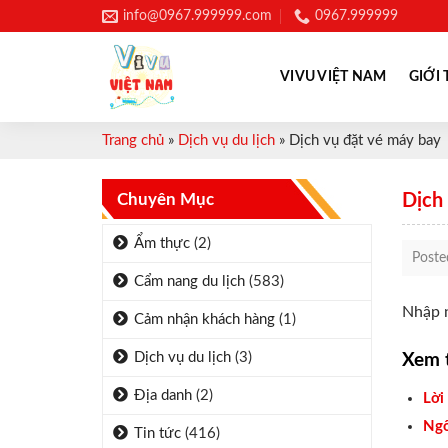
Skip
info@0967.999999.com
0967.999999
to
content
VIVU VIỆT NAM
GIỚI 
Trang chủ
»
Dịch vụ du lịch
»
Dịch vụ đặt vé máy bay
Chuyên Mục
Dịch
Ẩm thực
(2)
Post
Cẩm nang du lịch
(583)
Nhập n
Cảm nhận khách hàng
(1)
Dịch vụ du lịch
(3)
Xem 
Địa danh
(2)
Lời
Ngô
Tin tức
(416)