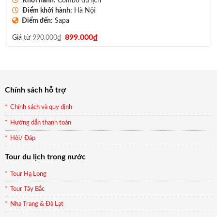
Khởi hành:
Combo du lịch
Điểm khởi hành:
Hà Nội
Điểm đến:
Sapa
Giá
Giá
899.000
₫
Giá từ
990.000
₫
gốc
hiện
là:
tại
990.000₫.
là:
899.000₫.
Chính sách hỗ trợ
Chính sách và quy định
Hướng dẫn thanh toán
Hỏi/ Đáp
Tour du lịch trong nước
Tour Hạ Long
Tour Tây Bắc
Nha Trang & Đà Lạt