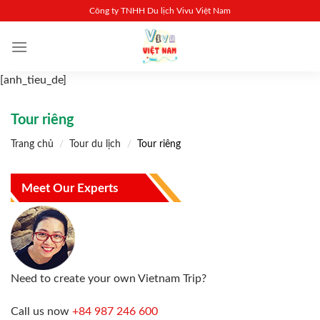
Skip
Công ty TNHH Du lịch Vivu Việt Nam
to
content
[anh_tieu_de]
Tour riêng
Trang chủ
/
Tour du lịch
/
Tour riêng
Meet Our Experts
Need to create your own Vietnam Trip?
Call us now
+84 987 246 600