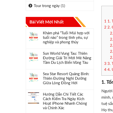
Tour trong ngày
(1)
1
1. 
Bài Viết Mới Nhất
2
2. 
Khám phá “Tuổi Mùi hợp với
2
tuổi nào” trong tình yêu, sự
2
nghiệp và phong thủy
2
2
Sun World Vung Tau: Thiên
2
Đường Giải Trí Mới Mẻ Nâng
Tầm Du Lịch Biển Vũng Tàu
3
3. 
4
4. 
Sea Star Resort Quảng Bình:
Thiên Đường Nghỉ Dưỡng
1. Tổ
Giữa Lòng Đồng Hới
Người 
Hướng Dẫn Chi Tiết Các
minh, 
Cách Kiểm Tra Ngày Kích
tuệ sắ
Hoạt iPhone Nhanh Chóng
và Chính Xác
Họ thư