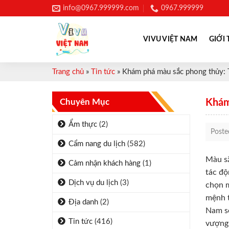
Skip
info@0967.999999.com
0967.999999
to
content
VIVU VIỆT NAM
GIỚI 
Trang chủ
»
Tin tức
»
Khám phá màu sắc phong thủy: Tu
Chuyên Mục
Khám 
Ẩm thực
(2)
Post
Cẩm nang du lịch
(582)
Màu sắ
Cảm nhận khách hàng
(1)
tác độ
Dịch vụ du lịch
(3)
chọn m
mệnh t
Địa danh
(2)
Nam sẽ
Tin tức
(416)
vượng 