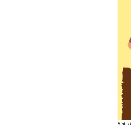
Bính T