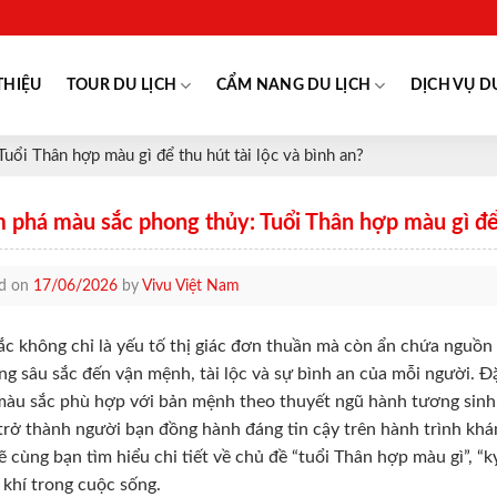
THIỆU
TOUR DU LỊCH
CẨM NANG DU LỊCH
DỊCH VỤ D
ổi Thân hợp màu gì để thu hút tài lộc và bình an?
phá màu sắc phong thủy: Tuổi Thân hợp màu gì để t
ed on
17/06/2026
by
Vivu Việt Nam
c không chỉ là yếu tố thị giác đơn thuần mà còn ẩn chứa nguồ
ng sâu sắc đến vận mệnh, tài lộc và sự bình an của mỗi người. Đ
àu sắc phù hợp với bản mệnh theo thuyết ngũ hành tương sinh, 
rở thành người bạn đồng hành đáng tin cậy trên hành trình khá
 cùng bạn tìm hiểu chi tiết về chủ đề “tuổi Thân hợp màu gì”, “
khí trong cuộc sống.