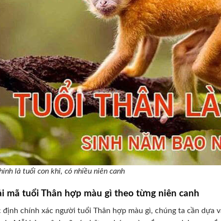
ính là tuổi con khỉ, có nhiều niên canh
ải mã tuổi Thân hợp màu gì theo từng niên canh
 định chính xác người tuổi Thân hợp màu gì, chúng ta cần dựa 