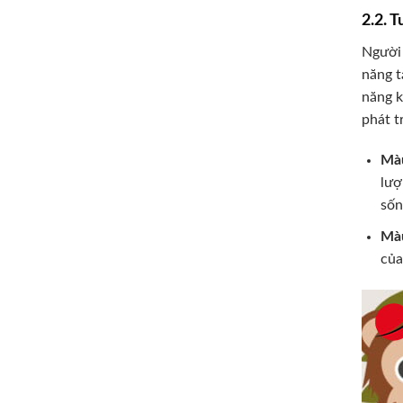
2.2. 
Người 
năng t
năng k
phát t
Màu
lượ
sốn
Màu
của