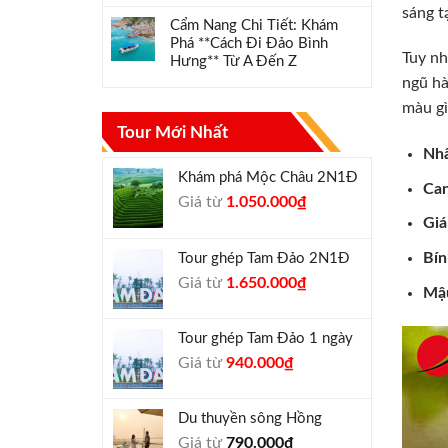
sáng t
Cẩm Nang Chi Tiết: Khám
Phá **Cách Đi Đảo Bình
Tuy nh
Hưng** Từ A Đến Z
ngũ hà
màu gì
Tour Mới Nhất
Nh
Khám phá Mộc Châu 2N1Đ
Can
Giá
Giá
Giá từ
1.050.000
₫
gốc
hiện
Giá
là:
tại
Bín
Tour ghép Tam Đảo 2N1Đ
1.300.000₫.
là:
Giá
Giá
Giá từ
1.650.000
₫
1.050.000₫.
Mậ
gốc
hiện
là:
tại
Tour ghép Tam Đảo 1 ngày
1.800.000₫.
là:
Giá
Giá
Giá từ
940.000
₫
1.650.000₫.
gốc
hiện
là:
tại
Du thuyền sông Hồng
1.000.000₫.
là:
Giá từ
790.000
₫
940.000₫.