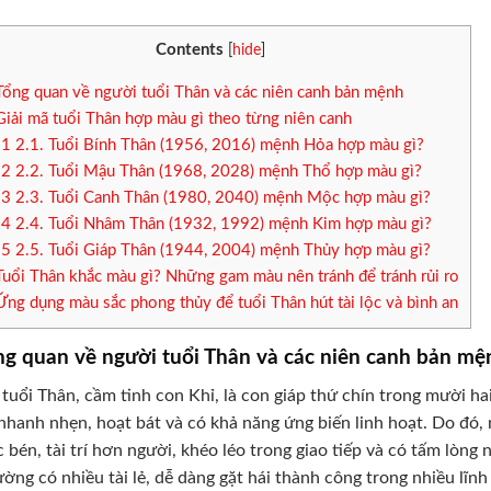
Contents
[
hide
]
Tổng quan về người tuổi Thân và các niên canh bản mệnh
Giải mã tuổi Thân hợp màu gì theo từng niên canh
.1
2.1. Tuổi Bính Thân (1956, 2016) mệnh Hỏa hợp màu gì?
.2
2.2. Tuổi Mậu Thân (1968, 2028) mệnh Thổ hợp màu gì?
.3
2.3. Tuổi Canh Thân (1980, 2040) mệnh Mộc hợp màu gì?
.4
2.4. Tuổi Nhâm Thân (1932, 1992) mệnh Kim hợp màu gì?
.5
2.5. Tuổi Giáp Thân (1944, 2004) mệnh Thủy hợp màu gì?
Tuổi Thân khắc màu gì? Những gam màu nên tránh để tránh rủi ro
Ứng dụng màu sắc phong thủy để tuổi Thân hút tài lộc và bình an
ng quan về người tuổi Thân và các niên canh bản mệ
tuổi Thân, cầm tinh con Khỉ, là con giáp thứ chín trong mười hai 
nhanh nhẹn, hoạt bát và có khả năng ứng biến linh hoạt. Do đó
c bén, tài trí hơn người, khéo léo trong giao tiếp và có tấm lòng
ờng có nhiều tài lẻ, dễ dàng gặt hái thành công trong nhiều lĩn