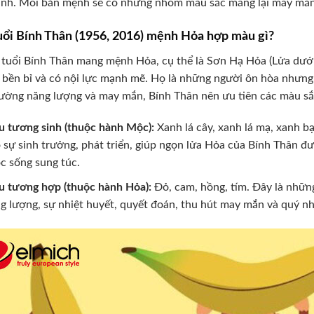
nh. Mỗi bản mệnh sẽ có những nhóm màu sắc mang lại may mắn, 
Tuổi Bính Thân (1956, 2016) mệnh Hỏa hợp màu gì?
tuổi Bính Thân mang mệnh Hỏa, cụ thể là Sơn Hạ Hỏa (Lửa dưới 
bền bỉ và có nội lực mạnh mẽ. Họ là những người ôn hòa nhưng 
ường năng lượng và may mắn, Bính Thân nên ưu tiên các màu sắ
 tương sinh (thuộc hành Mộc):
Xanh lá cây, xanh lá mạ, xanh 
 sự sinh trưởng, phát triển, giúp ngọn lửa Hỏa của Bính Thân đ
c sống sung túc.
 tương hợp (thuộc hành Hỏa):
Đỏ, cam, hồng, tím. Đây là nhữn
g lượng, sự nhiệt huyết, quyết đoán, thu hút may mắn và quý n