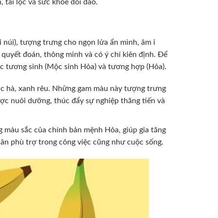
tài lộc và sức khỏe dồi dào.
núi), tượng trưng cho ngọn lửa ẩn mình, âm ỉ
quyết đoán, thông minh và có ý chí kiên định. Để
c tương sinh (Mộc sinh Hỏa) và tương hợp (Hỏa).
bạc hà, xanh rêu. Những gam màu này tượng trưng
ược nuôi dưỡng, thúc đẩy sự nghiệp thăng tiến và
g màu sắc của chính bản mệnh Hỏa, giúp gia tăng
hân phù trợ trong công việc cũng như cuộc sống.