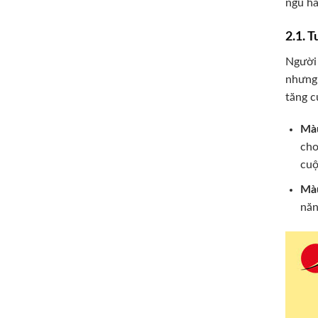
ngũ hà
2.1. 
Người 
nhưng 
tăng c
Màu
cho
cuộ
Màu
năn