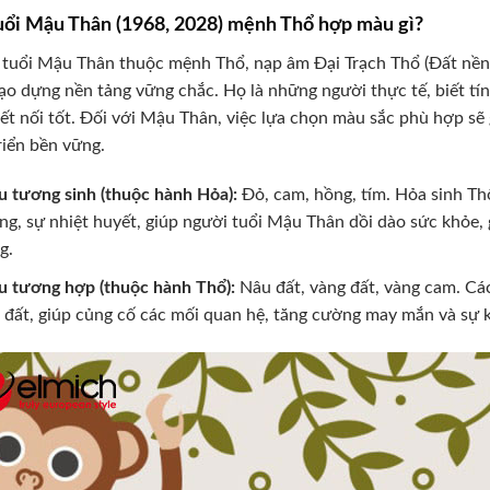
Tuổi Mậu Thân (1968, 2028) mệnh Thổ hợp màu gì?
tuổi Mậu Thân thuộc mệnh Thổ, nạp âm Đại Trạch Thổ (Đất nền n
ạo dựng nền tảng vững chắc. Họ là những người thực tế, biết tín
ết nối tốt. Đối với Mậu Thân, việc lựa chọn màu sắc phù hợp sẽ
riển bền vững.
 tương sinh (thuộc hành Hỏa):
Đỏ, cam, hồng, tím. Hỏa sinh Th
ng, sự nhiệt huyết, giúp người tuổi Mậu Thân dồi dào sức khỏe, 
g.
 tương hợp (thuộc hành Thổ):
Nâu đất, vàng đất, vàng cam. Các
 đất, giúp củng cố các mối quan hệ, tăng cường may mắn và sự k