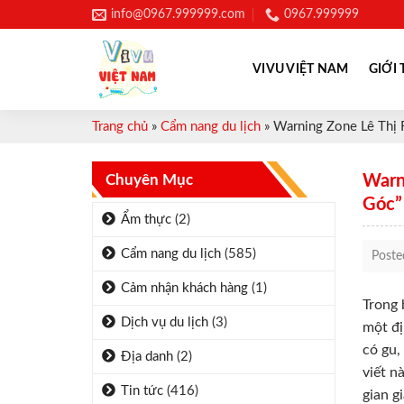
Skip
info@0967.999999.com
0967.999999
to
content
VIVU VIỆT NAM
GIỚI 
Trang chủ
»
Cẩm nang du lịch
»
Warning Zone Lê Thị
Chuyên Mục
Warn
Góc”
Ẩm thực
(2)
Cẩm nang du lịch
(585)
Post
Cảm nhận khách hàng
(1)
Trong 
Dịch vụ du lịch
(3)
một đị
có gu,
Địa danh
(2)
viết n
Tin tức
(416)
gian g