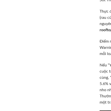
Sốt Th
Thực đ
(rau c
nguyên
roofto
Điểm n
Warnin
mỗi lo
Nếu “Y
cuộc t
cùng, 
5.6% v
nho nh
Thưởng
một tr