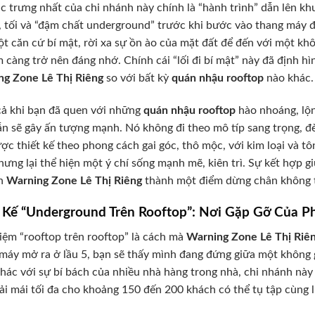
c trưng nhất của chi nhánh này chính là “hành trình” dẫn lên kh
, tối và “đậm chất underground” trước khi bước vào thang máy đ
t căn cứ bí mật, rời xa sự ồn ào của mặt đất để đến với một khôn
 càng trở nên đáng nhớ. Chính cái “lối đi bí mật” này đã định h
ng Zone Lê Thị Riêng
so với bất kỳ
quán nhậu rooftop
nào khác.
ả khi bạn đã quen với những
quán nhậu rooftop
hào nhoáng, lộn
ẫn sẽ gây ấn tượng mạnh. Nó không đi theo mô típ sang trọng, đ
ợc thiết kế theo phong cách gai góc, thô mộc, với kim loại và t
ưng lại thể hiện một ý chí sống mạnh mẽ, kiên trì. Sự kết hợp giữ
ến
Warning Zone Lê Thị Riêng
thành một điểm dừng chân không 
t Kế “Underground Trên Rooftop”: Nơi Gặp Gỡ Của P
iệm “rooftop trên rooftop” là cách mà
Warning Zone Lê Thị Riê
máy mở ra ở lầu 5, bạn sẽ thấy mình đang đứng giữa một không 
Khác với sự bí bách của nhiều nhà hàng trong nhà, chi nhánh này
ải mái tối đa cho khoảng 150 đến 200 khách có thể tụ tập cùng l