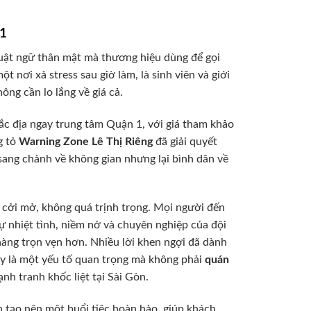
 1
huật ngữ thân mật mà thương hiệu dùng để gọi
nơi xả stress sau giờ làm, là sinh viên và giới
ng cần lo lắng về giá cả.
 đắc địa ngay trung tâm Quận 1, với giá tham khảo
g tỏ
Warning Zone Lê Thị Riêng
đã giải quyết
ang chảnh về không gian nhưng lại bình dân về
, cởi mở, không quá trịnh trọng. Mọi người đến
Sự nhiệt tình, niềm nở và chuyên nghiệp của đội
hàng trọn vẹn hơn. Nhiều lời khen ngợi đã dành
Đây là một yếu tố quan trọng mà không phải
quán
nh tranh khốc liệt tại Sài Gòn.
 tạo nên một buổi tiệc hoàn hảo, giúp khách