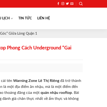
U LỊCH
TIN TỨC
LIÊN HỆ
 Góc” Giữa Lòng Quận 1
top Phong Cách Underground “Gai
 cái tên
Warning Zone Lê Thị Riêng
đã trở thành
ần là một địa điểm ăn nhậu, mà là một điểm đến
cao thoáng đãng của một
quán nhậu rooftop
. Bài
 đánh giá chân thực nhất về ẩm thực và không