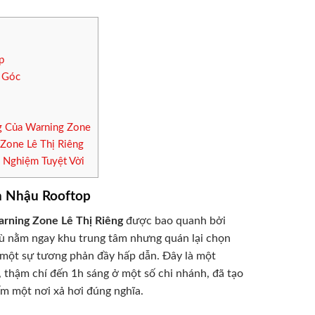
p
i Góc
g Của Warning Zone
Zone Lê Thị Riêng
 Nghiệm Tuyệt Vời
án Nhậu Rooftop
rning Zone Lê Thị Riêng
được bao quanh bởi
, dù nằm ngay khu trung tâm nhưng quán lại chọn
n một sự tương phản đầy hấp dẫn. Đây là một
thậm chí đến 1h sáng ở một số chi nhánh, đã tạo
ếm một nơi xả hơi đúng nghĩa.