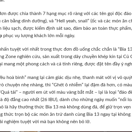
ái.
ơn được chia thành 7 hạng mục rõ ràng với các tên gọi độc đáo như
ủ cân bằng dinh dưỡng), và “Hell yeah, snail” (ốc và các món ăn
 liệu sạch, được kiểm định sát sao, đảm bảo an toàn thực phẩm,
p
phục vụ lượng khách lớn mỗi ngày.
hấn tuyệt vời nhất trong thực đơn đồ uống chắc chắn là “Bia 1
g Zone nghiên cứu, sản xuất trong dây chuyền khép kín tại Củ C
ại mang một phong cách và cá tính riêng, được đặt tên đầy ý nghĩ
êu hoà bình” mang lại cảm giác dịu nhẹ, thanh mát với vị vỏ quý
rò chuyện nhẹ nhàng, thì “Ghét ô nhiễm” lại đậm đà hơn, có mà
“Quá tải” – người em út với màu vàng bắt mắt – lại là loại “đáo 
à độ đắng cao nhất (26 IBU), dành cho những ngày muốn “nổi lo
ỏ là hãy thưởng thức Bia 13 mà không dùng đá, để giữ trọn vẹn
 thức trọn bộ các món ăn trứ danh cùng Bia 13 ngay tại không
ải nghiệm tuyệt vời mà bạn không nên bỏ lỡ.