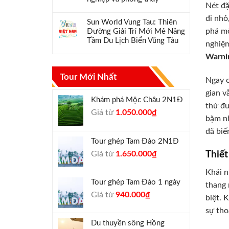
Nét đặ
đi nhỏ
Sun World Vung Tau: Thiên
phá mộ
Đường Giải Trí Mới Mẻ Nâng
Tầm Du Lịch Biển Vũng Tàu
nghiệm
Warni
Tour Mới Nhất
Ngay c
gian v
Khám phá Mộc Châu 2N1Đ
thứ đư
Giá
Giá
Giá từ
1.050.000
₫
bặm nh
gốc
hiện
đã bi
là:
tại
Tour ghép Tam Đảo 2N1Đ
1.300.000₫.
là:
Giá
Giá
Giá từ
1.650.000
₫
Thiế
1.050.000₫.
gốc
hiện
Khái n
là:
tại
Tour ghép Tam Đảo 1 ngày
thang 
1.800.000₫.
là:
Giá
Giá
Giá từ
940.000
₫
1.650.000₫.
biệt. 
gốc
hiện
sự tho
là:
tại
Du thuyền sông Hồng
1.000.000₫.
là: