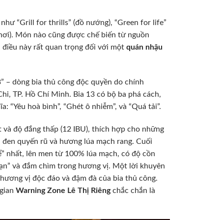
 “Grill for thrills” (đồ nướng), “Green for life”
 chơi). Món nào cũng được chế biến từ nguồn
 điều này rất quan trọng đối với một
quán nhậu
3” – dòng bia thủ công độc quyền do chính
hi, TP. Hồ Chí Minh. Bia 13 có bộ ba phá cách,
a: “Yêu hoà bình”, “Ghét ô nhiễm”, và “Quá tải”.
t và độ đắng thấp (12 IBU), thích hợp cho những
u đen quyến rũ và hương lúa mạch rang. Cuối
để” nhất, lên men từ 100% lúa mạch, có độ cồn
ạn” và đắm chìm trong hương vị. Một lời khuyên
 hương vị độc đáo và đậm đà của bia thủ công.
 gian
Warning Zone Lê Thị Riêng
chắc chắn là