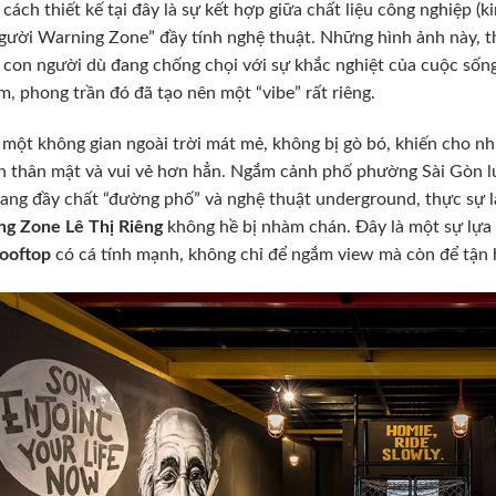
cách thiết kế tại đây là sự kết hợp giữa chất liệu công nghiệp (k
người Warning Zone” đầy tính nghệ thuật. Những hình ảnh này, t
con người dù đang chống chọi với sự khắc nghiệt của cuộc sống 
m, phong trần đó đã tạo nên một “vibe” rất riêng.
 một không gian ngoài trời mát mẻ, không bị gò bó, khiến cho nhữ
n thân mật và vui vẻ hơn hẳn. Ngắm cảnh phố phường Sài Gòn lu
ang đầy chất “đường phố” và nghệ thuật underground, thực sự là 
ng Zone Lê Thị Riêng
không hề bị nhàm chán. Đây là một sự lựa
ooftop
có cá tính mạnh, không chỉ để ngắm view mà còn để tận 