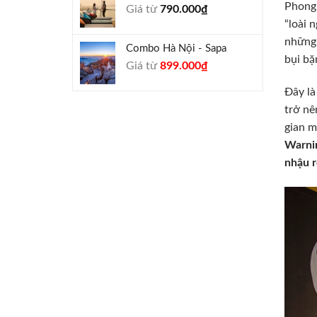
Phong 
Giá từ
790.000
₫
940.000₫.
“loài 
những 
Combo Hà Nội - Sapa
bụi bặ
Giá
Giá
Giá từ
899.000
₫
gốc
hiện
Đây là
là:
tại
990.000₫.
là:
trở nê
899.000₫.
gian m
Warni
nhậu r