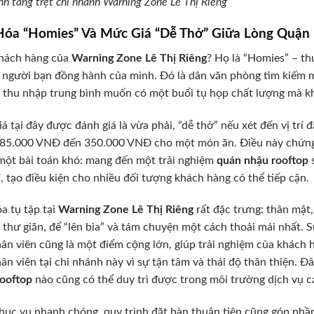
nh tầng trệt chi nhánh Warning Zone Lê Thị Riêng
Hóa “Homies” Và Mức Giá “Dễ Thở” Giữa Lòng Quận
khách hàng của
Warning Zone Lê Thị Riêng
? Họ là “Homies” – t
người bạn đồng hành của mình. Đó là dân văn phòng tìm kiếm một 
i thu nhập trung bình muốn có một buổi tụ họp chất lượng mà khô
á tại đây được đánh giá là vừa phải, “dễ thở” nếu xét đến vị trí
ừ 85.000 VNĐ đến 350.000 VNĐ cho một món ăn. Điều này chứn
ột bài toán khó: mang đến một trải nghiệm
quán nhậu rooftop
s
í, tạo điều kiện cho nhiều đối tượng khách hàng có thể tiếp cận.
a tụ tập tại
Warning Zone Lê Thị Riêng
rất đặc trưng: thân mật
 thư giãn, để “lên bia” và tám chuyện một cách thoải mái nhất. 
ân viên cũng là một điểm cộng lớn, giúp trải nghiệm của khách 
ân viên tại chi nhánh này vì sự tận tâm và thái độ thân thiện. 
ooftop
nào cũng có thể duy trì được trong môi trường dịch vụ cạ
hục vụ nhanh chóng, quy trình đặt bàn thuận tiện cũng góp phần