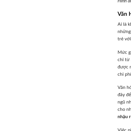
HÌnh ả
Văn 
Ai là 
những 
trẻ vớ
Mức gi
chỉ t
được m
chi ph
Văn hó
đây để
ngũ nh
cho nh
nhậu r
Việc p