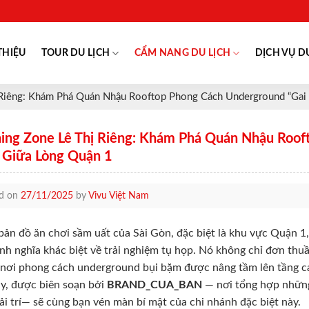
THIỆU
TOUR DU LỊCH
CẨM NANG DU LỊCH
DỊCH VỤ D
 Riêng: Khám Phá Quán Nhậu Rooftop Phong Cách Underground “Gai
ing Zone Lê Thị Riêng: Khám Phá Quán Nhậu Roof
 Giữa Lòng Quận 1
ed on
27/11/2025
by
Vivu Việt Nam
bản đồ ăn chơi sầm uất của Sài Gòn, đặc biệt là khu vực Quận 1,
nh nghĩa khác biệt về trải nghiệm tụ họp. Nó không chỉ đơn thu
 nơi phong cách underground bụi bặm được nâng tầm lên tầng 
ày, được biên soạn bởi
BRAND_CUA_BAN
— nơi tổng hợp những
iải trí— sẽ cùng bạn vén màn bí mật của chi nhánh đặc biệt này.