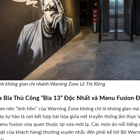
nh không gian chi nhánh Warning Zone Lê Thị Riêng
a Bia Thủ Công “Bia 13” Độc Nhất và Menu Fusion Đ
àm nên “linh hồn” của Warning Zone không chỉ là không gian mà
ày tự hào là nơi kết hợp hài hòa giữa nét truyền thống ẩm thực 
nu fusion vừa quen thuộc lại vừa mới lạ. Các món ăn nổi tiếng 
ật của khách hàng) thường xuyên nhắc đến phải kể tới Bò War