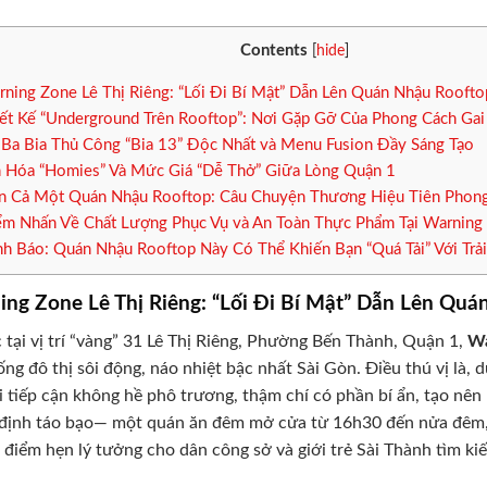
Contents
[
hide
]
ning Zone Lê Thị Riêng: “Lối Đi Bí Mật” Dẫn Lên Quán Nhậu Roofto
ết Kế “Underground Trên Rooftop”: Nơi Gặp Gỡ Của Phong Cách Ga
Ba Bia Thủ Công “Bia 13” Độc Nhất và Menu Fusion Đầy Sáng Tạo
 Hóa “Homies” Và Mức Giá “Dễ Thở” Giữa Lòng Quận 1
 Cả Một Quán Nhậu Rooftop: Câu Chuyện Thương Hiệu Tiên Phon
m Nhấn Về Chất Lượng Phục Vụ và An Toàn Thực Phẩm Tại Warning 
h Báo: Quán Nhậu Rooftop Này Có Thể Khiến Bạn “Quá Tải” Với Trải
ng Zone Lê Thị Riêng: “Lối Đi Bí Mật” Dẫn Lên Qu
c tại vị trí “vàng” 31 Lê Thị Riêng, Phường Bến Thành, Quận 1,
Wa
ống đô thị sôi động, náo nhiệt bậc nhất Sài Gòn. Điều thú vị là
i tiếp cận không hề phô trương, thậm chí có phần bí ẩn, tạo nê
định táo bạo— một quán ăn đêm mở cửa từ 16h30 đến nửa đêm, 
 điểm hẹn lý tưởng cho dân công sở và giới trẻ Sài Thành tìm ki