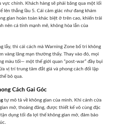
u vực chính. Khách hàng sẽ phải băng qua một lối
ể lên thẳng lầu 5. Cái cảm giác như đang khám
g gian hoàn toàn khác biệt ở trên cao, khiến trải
ình nên cá tính mạnh mẽ, không hòa lẫn của
g lẫy, thì cái cách mà Warning Zone bố trí không
èn vàng lãng mạn thường thấy. Thay vào đó, mọi
ông màu tối— một thế giới quan “post-war” đầy bụi
a vị trí trung tâm đắt giá và phong cách đối lập
thể bỏ qua.
hong Cách Gai Góc
ng
tự mô tả về không gian của mình. Khi cánh cửa
gian mở, thoáng đãng, được thiết kế vô cùng đặc
 tận dụng tối đa lợi thế không gian mở, đảm bảo
úc.