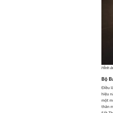
HÌnh ả
Bộ B
Điều l
hiệu n
một me
thân m