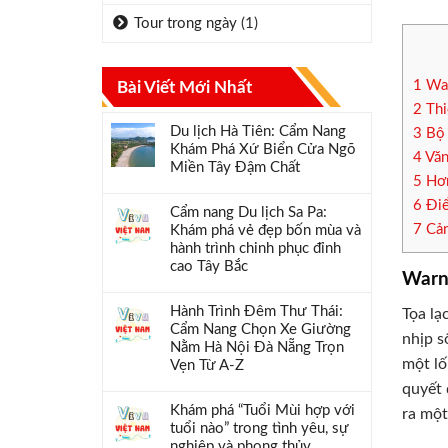
Tour trong ngày
(1)
1
War
Bài Viết Mới Nhất
2
Thi
Du lịch Hà Tiên: Cẩm Nang
3
Bộ 
Khám Phá Xứ Biển Cửa Ngõ
4
Văn
Miền Tây Đậm Chất
5
Hơn
6
Điể
Cẩm nang Du lịch Sa Pa:
7
Cản
Khám phá vẻ đẹp bốn mùa và
hành trình chinh phục đỉnh
cao Tây Bắc
Warni
Hành Trình Đêm Thư Thái:
Tọa lạ
Cẩm Nang Chọn Xe Giường
nhịp s
Nằm Hà Nội Đà Nẵng Trọn
một lố
Vẹn Từ A-Z
quyết 
Khám phá “Tuổi Mùi hợp với
ra một
tuổi nào” trong tình yêu, sự
nghiệp và phong thủy