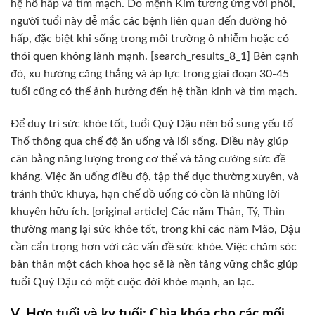
hệ hô hấp và tim mạch. Do mệnh Kim tương ứng với phổi,
người tuổi này dễ mắc các bệnh liên quan đến đường hô
hấp, đặc biệt khi sống trong môi trường ô nhiễm hoặc có
thói quen không lành mạnh. [search_results_8_1] Bên cạnh
đó, xu hướng căng thẳng và áp lực trong giai đoạn 30-45
tuổi cũng có thể ảnh hưởng đến hệ thần kinh và tim mạch.
Để duy trì sức khỏe tốt, tuổi Quý Dậu nên bổ sung yếu tố
Thổ thông qua chế độ ăn uống và lối sống. Điều này giúp
cân bằng năng lượng trong cơ thể và tăng cường sức đề
kháng. Việc ăn uống điều độ, tập thể dục thường xuyên, và
tránh thức khuya, hạn chế đồ uống có cồn là những lời
khuyên hữu ích. [original article] Các năm Thân, Tý, Thìn
thường mang lại sức khỏe tốt, trong khi các năm Mão, Dậu
cần cẩn trọng hơn với các vấn đề sức khỏe. Việc chăm sóc
bản thân một cách khoa học sẽ là nền tảng vững chắc giúp
tuổi Quý Dậu có một cuộc đời khỏe mạnh, an lạc.
V. Hợp tuổi và kỵ tuổi: Chìa khóa cho các mối