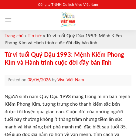
Skip
Công ty TNHH Du lịch Vivu Việt Nam
to
content
Trang chủ
»
Tin tức
»
Tử vi tuổi Quý Dậu 1993: Mệnh Kiếm
Phong Kim và Hành trình cuộc đời đầy bản lĩnh
Tử vi tuổi Quý Dậu 1993: Mệnh Kiếm Phong
Kim và Hành trình cuộc đời đầy bản lĩnh
Posted on
08/06/2026
by
Vivu Việt Nam
Người sinh năm Quý Dậu 1993 mang trong mình bản mệnh
Kiếm Phong Kim, tượng trưng cho thanh kiếm sắc bén
được tôi luyện qua gian nan. Cuộc đời của những người
tuổi này thường không ít thăng trầm nhưng tiềm ẩn sức
mạnh và khả năng bứt phá mạnh mẽ, đặc biệt sau tuổi 35.
Để giúp độc giả nắm rõ hơn về vận mệnh, tính cách và