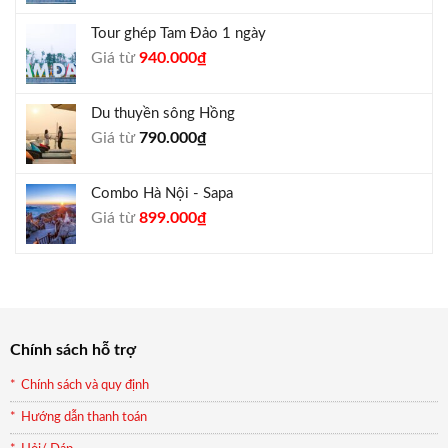
là:
tại
Tour ghép Tam Đảo 1 ngày
1.800.000₫.
là:
Giá
Giá
Giá từ
940.000
₫
1.650.000₫.
gốc
hiện
là:
tại
Du thuyền sông Hồng
1.000.000₫.
là:
Giá từ
790.000
₫
940.000₫.
Combo Hà Nội - Sapa
Giá
Giá
Giá từ
899.000
₫
gốc
hiện
là:
tại
990.000₫.
là:
899.000₫.
Chính sách hỗ trợ
Chính sách và quy định
Hướng dẫn thanh toán