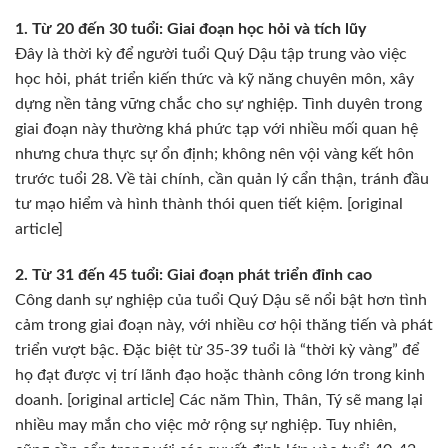
1. Từ 20 đến 30 tuổi: Giai đoạn học hỏi và tích lũy
Đây là thời kỳ để người tuổi Quý Dậu tập trung vào việc
học hỏi, phát triển kiến thức và kỹ năng chuyên môn, xây
dựng nền tảng vững chắc cho sự nghiệp. Tình duyên trong
giai đoạn này thường khá phức tạp với nhiều mối quan hệ
nhưng chưa thực sự ổn định; không nên vội vàng kết hôn
trước tuổi 28. Về tài chính, cần quản lý cẩn thận, tránh đầu
tư mạo hiểm và hình thành thói quen tiết kiệm. [original
article]
2. Từ 31 đến 45 tuổi: Giai đoạn phát triển đỉnh cao
Công danh sự nghiệp của tuổi Quý Dậu sẽ nổi bật hơn tình
cảm trong giai đoạn này, với nhiều cơ hội thăng tiến và phát
triển vượt bậc. Đặc biệt từ 35-39 tuổi là “thời kỳ vàng” để
họ đạt được vị trí lãnh đạo hoặc thành công lớn trong kinh
doanh. [original article] Các năm Thìn, Thân, Tý sẽ mang lại
nhiều may mắn cho việc mở rộng sự nghiệp. Tuy nhiên,