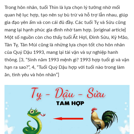
Trong hôn nhân, tuổi Thìn là lựa chọn lý tưởng nhờ mối
quan hệ lục hợp, tạo nên sự bù trừ và hỗ trợ lẫn nhau, giúp
gia đạo yên ấm và con cái đủ đầy. Các tuổi Tỵ và Sửu cũng
mang lại hạnh phúc gia đình nhờ tam hợp. [original article]
Một số nguồn còn cho thấy tuổi Ất Hợi, Đinh Sửu, Kỷ Mão,
Tân Tỵ, Tân Mùi cũng là những lựa chọn tốt cho hôn nhân
của Quý Dậu 1993, mang lại tài vận và sự nghiệp hanh
thông. [3, “Sinh năm 1993 mệnh gì? 1993 hợp tuổi gì và vận
hạn ra sao?”, 4, “Tuổi Quý Dậu hợp với tuổi nào trong làm
ăn, tình yêu và hôn nhân”]