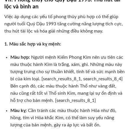
lộc và bình an
Việc áp dụng các yếu tố phong thủy phù hợp có thể giúp
người tuổi Quý Dậu 1993 tăng cường năng lượng tích cực,
thu hút tài lộc và hóa giải những điều không may.
1. Màu sắc hợp và kỵ mệnh:
Màu hợp:
Người mệnh Kiếm Phong Kim nên ưu tiên các
màu thuộc hành Kim là trắng, xám, ghi. Những màu này
tượng trưng cho sự thuần khiết, tinh tế và sức mạnh bền
bỉ của kim loại. [search_results_8_1, search_results_8_4]
Bên cạnh đó, các màu thuộc hành Thổ như vàng đất,
nâu cũng rất tốt vì Thổ sinh Kim, mang lại sự ổn định và
hỗ trợ cho bản mệnh. [search_results_8_1]
Màu kỵ:
Cần tránh các màu thuộc hành Hỏa như đỏ,
hồng, tím vì Hỏa khắc Kim, có thể làm suy yếu năng
lượng của bản mệnh, gây ra áp lực và bất ổn.