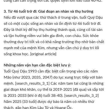
cũng cần cẩn trọng với các quyết định lớn vào tuổi 40-42.
3. Từ 46 tuổi trở đi: Giai đoạn an nhàn và thụ hưởng
Nếu đã vượt qua các thử thách ở trung vận, tuổi Quý Dậu
sẽ có một cuộc sống an nhàn và ổn định từ 46 tuổi trở đi.
Đây là thời kỳ để họ thụ hưởng thành quả, củng cố tài sản
và tận hưởng niềm vui bên gia đình, con cháu. Sức khỏe
thường duy trì tốt và có khả năng trường thọ nhờ bản chất
mạnh mẽ của mệnh Kim, nhưng vẫn cần chú ý duy trì lối
sống khoa học. [original article]
Những năm vận hạn cần đặc biệt lưu ý:
Tuổi Quý Dậu 1993 cần đặc biệt cẩn trọng vào các năm
Mão (như 2023, 2035, 2047) do lục xung trực tiếp với bản
mệnh. [search_results_3_1] Các năm tam tai cũng là những
giai đoạn khó khăn, cụ thể là 2019-2021 (đã qua) và sắp tới
là 2031-2033 (khi ở độ tuổi 38-40). [search_results_3_2]
Năm 2025 (33 tuổi) được dự báo là năm có nhiều thử
thách, gặp hạn Kim Lâu Tử và Hoang Ốc.