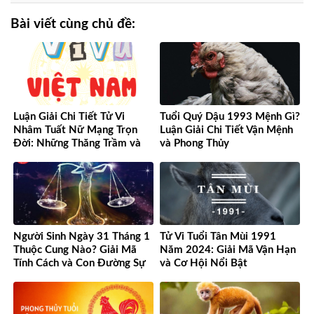
Bài viết cùng chủ đề:
Luận Giải Chi Tiết Tử Vi
Tuổi Quý Dậu 1993 Mệnh Gì?
Nhâm Tuất Nữ Mạng Trọn
Luận Giải Chi Tiết Vận Mệnh
Đời: Những Thăng Trầm và
và Phong Thủy
Cơ Hội
Người Sinh Ngày 31 Tháng 1
Tử Vi Tuổi Tân Mùi 1991
Thuộc Cung Nào? Giải Mã
Năm 2024: Giải Mã Vận Hạn
Tính Cách và Con Đường Sự
và Cơ Hội Nổi Bật
Nghiệp Độc Đáo