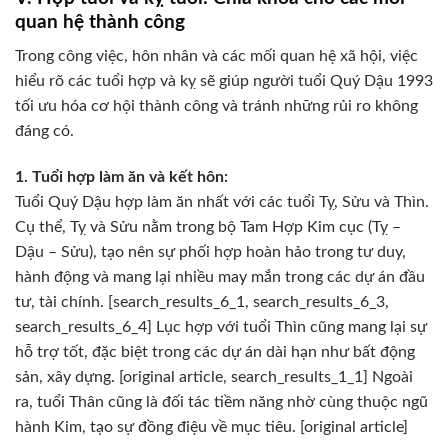
quan hệ thành công
Trong công việc, hôn nhân và các mối quan hệ xã hội, việc
hiểu rõ các tuổi hợp và kỵ sẽ giúp người tuổi Quý Dậu 1993
tối ưu hóa cơ hội thành công và tránh những rủi ro không
đáng có.
1. Tuổi hợp làm ăn và kết hôn:
Tuổi Quý Dậu hợp làm ăn nhất với các tuổi Tỵ, Sửu và Thìn.
Cụ thể, Tỵ và Sửu nằm trong bộ Tam Hợp Kim cục (Tỵ –
Dậu – Sửu), tạo nên sự phối hợp hoàn hảo trong tư duy,
hành động và mang lại nhiều may mắn trong các dự án đầu
tư, tài chính. [search_results_6_1, search_results_6_3,
search_results_6_4] Lục hợp với tuổi Thìn cũng mang lại sự
hỗ trợ tốt, đặc biệt trong các dự án dài hạn như bất động
sản, xây dựng. [original article, search_results_1_1] Ngoài
ra, tuổi Thân cũng là đối tác tiềm năng nhờ cùng thuộc ngũ
hành Kim, tạo sự đồng điệu về mục tiêu. [original article]