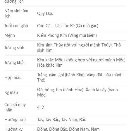
dương lịch
Năm sinh âm
Quý Dậu
lịch
Tuổi con giáp
Con Gà – Lâu Túc Kê (Gà nhà gác)
Mệnh
Kiếm Phong Kim (Vàng mũi kiếm)
Kim sinh Thủy (tốt với người mệnh Thủy), Thổ
Tương sinh
sinh Kim
Kim khắc Mộc (không hợp với người mệnh Mộc),
Tương khắc
Hỏa khắc Kim
Trắng, xám, ghi (hành Kim); Vàng đất, nâu (hành
Hợp màu
Thổ)
Đỏ, hồng, tím (hành Hỏa); Xanh lá cây (hành
Kỵ màu
Mộc)
Con số may
4, 9
mắn
Hướng hợp
Tây, Tây Bắc, Tây Nam, Bắc
Hướng kỵ
Đông, Đông Bắc, Đông Nam, Nam