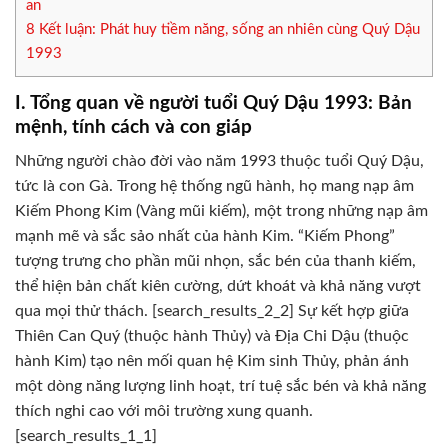
an
8
Kết luận: Phát huy tiềm năng, sống an nhiên cùng Quý Dậu
1993
I. Tổng quan về người tuổi Quý Dậu 1993: Bản
mệnh, tính cách và con giáp
Những người chào đời vào năm 1993 thuộc tuổi Quý Dậu,
tức là con Gà. Trong hệ thống ngũ hành, họ mang nạp âm
Kiếm Phong Kim (Vàng mũi kiếm), một trong những nạp âm
mạnh mẽ và sắc sảo nhất của hành Kim. “Kiếm Phong”
tượng trưng cho phần mũi nhọn, sắc bén của thanh kiếm,
thể hiện bản chất kiên cường, dứt khoát và khả năng vượt
qua mọi thử thách. [search_results_2_2] Sự kết hợp giữa
Thiên Can Quý (thuộc hành Thủy) và Địa Chi Dậu (thuộc
hành Kim) tạo nên mối quan hệ Kim sinh Thủy, phản ánh
một dòng năng lượng linh hoạt, trí tuệ sắc bén và khả năng
thích nghi cao với môi trường xung quanh.
[search_results_1_1]