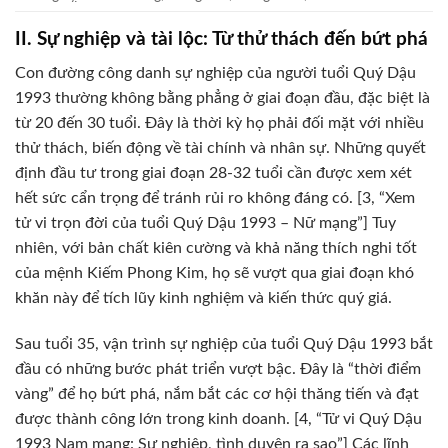
II. Sự nghiệp và tài lộc: Từ thử thách đến bứt phá
Con đường công danh sự nghiệp của người tuổi Quý Dậu
1993 thường không bằng phẳng ở giai đoạn đầu, đặc biệt là
từ 20 đến 30 tuổi. Đây là thời kỳ họ phải đối mặt với nhiều
thử thách, biến động về tài chính và nhân sự. Những quyết
định đầu tư trong giai đoạn 28-32 tuổi cần được xem xét
hết sức cẩn trọng để tránh rủi ro không đáng có. [3, “Xem
tử vi trọn đời của tuổi Quý Dậu 1993 – Nữ mạng”] Tuy
nhiên, với bản chất kiên cường và khả năng thích nghi tốt
của mệnh Kiếm Phong Kim, họ sẽ vượt qua giai đoạn khó
khăn này để tích lũy kinh nghiệm và kiến thức quý giá.
Sau tuổi 35, vận trình sự nghiệp của tuổi Quý Dậu 1993 bắt
đầu có những bước phát triển vượt bậc. Đây là “thời điểm
vàng” để họ bứt phá, nắm bắt các cơ hội thăng tiến và đạt
được thành công lớn trong kinh doanh. [4, “Tử vi Quý Dậu
1993 Nam mạng: Sự nghiệp, tình duyên ra sao”] Các lĩnh