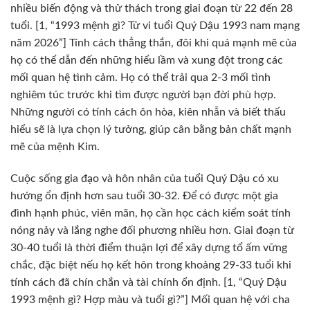
nhiều biến động và thử thách trong giai đoạn từ 22 đến 28
tuổi. [1, “1993 mệnh gì? Tử vi tuổi Quý Dậu 1993 nam mạng
năm 2026”] Tính cách thẳng thắn, đôi khi quá mạnh mẽ của
họ có thể dẫn đến những hiểu lầm và xung đột trong các
mối quan hệ tình cảm. Họ có thể trải qua 2-3 mối tình
nghiêm túc trước khi tìm được người bạn đời phù hợp.
Những người có tính cách ôn hòa, kiên nhẫn và biết thấu
hiểu sẽ là lựa chọn lý tưởng, giúp cân bằng bản chất mạnh
mẽ của mệnh Kim.
Cuộc sống gia đạo và hôn nhân của tuổi Quý Dậu có xu
hướng ổn định hơn sau tuổi 30-32. Để có được một gia
đình hạnh phúc, viên mãn, họ cần học cách kiểm soát tính
nóng nảy và lắng nghe đối phương nhiều hơn. Giai đoạn từ
30-40 tuổi là thời điểm thuận lợi để xây dựng tổ ấm vững
chắc, đặc biệt nếu họ kết hôn trong khoảng 29-33 tuổi khi
tính cách đã chín chắn và tài chính ổn định. [1, “Quý Dậu
1993 mệnh gì? Hợp màu và tuổi gì?”] Mối quan hệ với cha