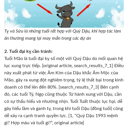
Tỵ và Sửu là những tuổi rất hợp với Quý Dậu, khi hợp tác làm
ăn thường mang lại may mắn trong các dự án
2. Tuổi đại kỵ cần tránh:
Tuổi Mão là tuổi đại kỵ số một với Quý Dậu do mối quan hệ
lục xung trực tiếp. [original article, search_results_7_1] Điều
này xuất phát từ việc Âm Kim của Dậu khắc Âm Mộc của
Mão, gây ra xung đột nghiêm trọng, tỷ lệ thất bại trong kinh
doanh có thể lên đến 80%. [search_results_7_3] Bên cạnh
đó, các tuổi Tý, Ngọ cũng thuộc Tứ hành xung với Dậu, cần
có sự thấu hiểu và nhường nhịn. Tuổi Tuất thuộc lục hại, dễ
gây hiểu lầm và ganh tỵ, trong khi tuổi Dậu (đồng tuổi) cũng
dễ xảy ra cạnh tranh quyền lực. [1, “Quý Dậu 1993 mệnh
gì? Hợp màu và tuổi gì?”, original article]