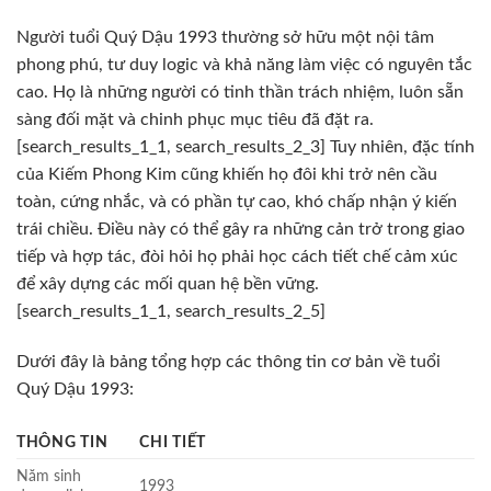
Người tuổi Quý Dậu 1993 thường sở hữu một nội tâm
phong phú, tư duy logic và khả năng làm việc có nguyên tắc
cao. Họ là những người có tinh thần trách nhiệm, luôn sẵn
sàng đối mặt và chinh phục mục tiêu đã đặt ra.
[search_results_1_1, search_results_2_3] Tuy nhiên, đặc tính
của Kiếm Phong Kim cũng khiến họ đôi khi trở nên cầu
toàn, cứng nhắc, và có phần tự cao, khó chấp nhận ý kiến
trái chiều. Điều này có thể gây ra những cản trở trong giao
tiếp và hợp tác, đòi hỏi họ phải học cách tiết chế cảm xúc
để xây dựng các mối quan hệ bền vững.
[search_results_1_1, search_results_2_5]
Dưới đây là bảng tổng hợp các thông tin cơ bản về tuổi
Quý Dậu 1993:
THÔNG TIN
CHI TIẾT
Năm sinh
1993