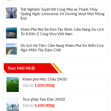
Trải Nghiệm Tuyệt Vời Cùng Nhà xe Thanh Thủy
Quảng Ngãi: Limousine 24 Giường Vượt Mọi Mong
Đợi
Khám Phá Núi Bà Đen Tây Ninh: Cẩm Nang Du Lịch
Từ A Đến Z Cùng Vivu Việt Nam
Du lịch Hà Tiên: Cẩm Nang Khám Phá Xứ Biển Cửa
Ngõ Miền Tây Đậm Chất
Tour Mới Nhất
Khám phá Mộc Châu 2N1Đ
Giá
Giá
Giá từ
1.050.000
₫
gốc
hiện
là:
tại
Tour ghép Tam Đảo 2N1Đ
1.300.000₫.
là:
Giá
Giá
Giá từ
1.650.000
₫
1.050.000₫.
gốc
hiện