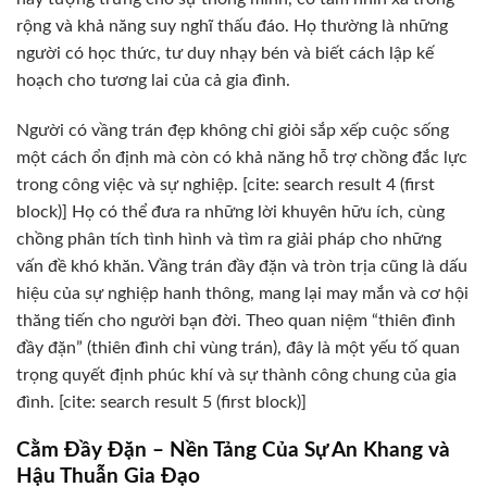
rộng và khả năng suy nghĩ thấu đáo. Họ thường là những
người có học thức, tư duy nhạy bén và biết cách lập kế
hoạch cho tương lai của cả gia đình.
Người có vầng trán đẹp không chỉ giỏi sắp xếp cuộc sống
một cách ổn định mà còn có khả năng hỗ trợ chồng đắc lực
trong công việc và sự nghiệp. [cite: search result 4 (first
block)] Họ có thể đưa ra những lời khuyên hữu ích, cùng
chồng phân tích tình hình và tìm ra giải pháp cho những
vấn đề khó khăn. Vầng trán đầy đặn và tròn trịa cũng là dấu
hiệu của sự nghiệp hanh thông, mang lại may mắn và cơ hội
thăng tiến cho người bạn đời. Theo quan niệm “thiên đình
đầy đặn” (thiên đình chỉ vùng trán), đây là một yếu tố quan
trọng quyết định phúc khí và sự thành công chung của gia
đình. [cite: search result 5 (first block)]
Cằm Đầy Đặn – Nền Tảng Của Sự An Khang và
Hậu Thuẫn Gia Đạo