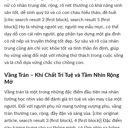
nữ có nhân trung dài, rộng, rõ nét thường có khả năng sinh
sản tốt, dễ sinh quý tử và có con cháu hiếu thảo, đề huề.
[cite: search result 2 (first block), search result 5 (first
block)] Họ là những người vợ, người mẹ mẫu mực, có thể
dạy dỗ con cái nên người, góp phần tạo dựng một gia đình
có nề nếp và truyền thống tốt đẹp. Sự sâu và rõ của nhân
trung cũng ám chỉ sức khỏe tốt và tinh thần ổn định, giúp
họ vững vàng đối mặt với những thử thách trong cuộc sống
và là chỗ dựa vững chắc cho chồng con.
Vầng Trán – Khí Chất Trí Tuệ và Tầm Nhìn Rộng
Mở
Vầng trán là một trong những đặc điểm đầu tiên mà nhân
tướng học nhìn vào để đánh giá trí tuệ và vận may của một
người. Đối với người phụ nữ mang tướng vượng phu, vầng
trán thường cao, rộng, đầy đặn và sáng sủa. [cite: original
article, search result 3 (first block), 4 (first block)] Đặc điểm
này tượng trưng cho sự thông minh, có tầm nhìn xa trông