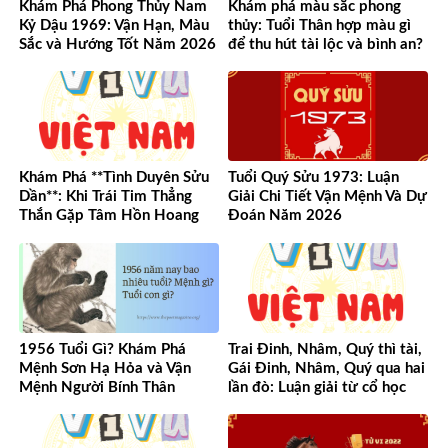
Khám Phá Phong Thủy Nam
Khám phá màu sắc phong
Kỷ Dậu 1969: Vận Hạn, Màu
thủy: Tuổi Thân hợp màu gì
Sắc và Hướng Tốt Năm 2026
để thu hút tài lộc và bình an?
Khám Phá **Tình Duyên Sửu
Tuổi Quý Sửu 1973: Luận
Dần**: Khi Trái Tim Thẳng
Giải Chi Tiết Vận Mệnh Và Dự
Thắn Gặp Tâm Hồn Hoang
Đoán Năm 2026
Dã
1956 Tuổi Gì? Khám Phá
Trai Đinh, Nhâm, Quý thì tài,
Mệnh Sơn Hạ Hỏa và Vận
Gái Đinh, Nhâm, Quý qua hai
Mệnh Người Bính Thân
lần đò: Luận giải từ cổ học
đến hiện đại