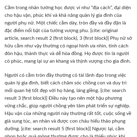
Cằm trong nhân tướng học được ví như “địa cách”, đại diện
cho hậu vận, phúc khí và khả năng quản lý gia đình của
người phụ nữ. Một chiếc cằm dày, tròn đầy và đầy đặn là
đặc điểm nổi bật của tướng vượng phu. [cite: original
article, search result 2 (first block), 3 (first block)] Phụ nữ sở
hữu cằm như vậy thường có ngoại hình ưa nhìn, tính cách
đôn hậu, thành thực và dễ hòa đồng. Họ được tin là người
có phúc, mang lại sự an khang và thịnh vượng cho gia đình.
Người có cằm tròn đầy thường có tài lãnh đạo trong việc
quản lý gia đình, biết cách chăm sóc chồng con và duy trì
mối quan hệ tốt đẹp với họ hàng, láng giềng. [cite: search
result 3 (first block)] Điều này tạo nên một hậu phương
vững chắc, giúp người chồng yên tâm phát triển sự nghiệp.
Hậu vận của những người này thường rất tốt, cuộc sống về
già sung túc, an nhàn và được con cháu hiếu thảo phụng
dưỡng. [cite: search result 5 (first block)] Ngược lại, cằm
nhọn hoặc quá mỏng thường được cho là thiếu phúc khí,