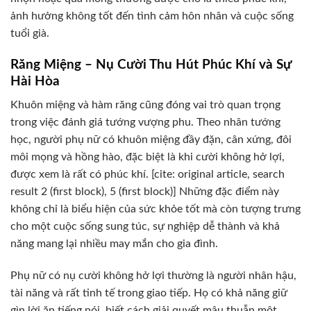
ảnh hưởng không tốt đến tình cảm hôn nhân và cuộc sống
tuổi già.
Răng Miệng – Nụ Cười Thu Hút Phúc Khí và Sự
Hài Hòa
Khuôn miệng và hàm răng cũng đóng vai trò quan trọng
trong việc đánh giá tướng vượng phu. Theo nhân tướng
học, người phụ nữ có khuôn miệng đầy đặn, cân xứng, đôi
môi mọng và hồng hào, đặc biệt là khi cười không hở lợi,
được xem là rất có phúc khí. [cite: original article, search
result 2 (first block), 5 (first block)] Những đặc điểm này
không chỉ là biểu hiện của sức khỏe tốt mà còn tượng trưng
cho một cuộc sống sung túc, sự nghiệp dễ thành và khả
năng mang lại nhiều may mắn cho gia đình.
Phụ nữ có nụ cười không hở lợi thường là người nhân hậu,
tài năng và rất tinh tế trong giao tiếp. Họ có khả năng giữ
gìn lời ăn tiếng nói, biết cách giải quyết mâu thuẫn một