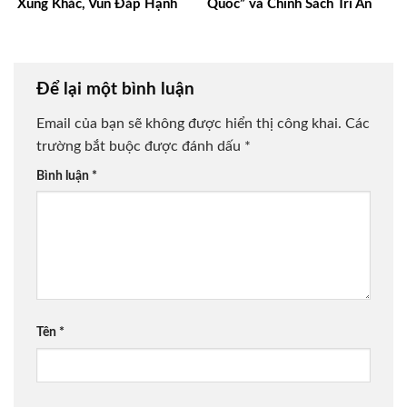
Xung Khắc, Vun Đắp Hạnh
Quốc” và Chính Sách Tri Ân
Phúc Bền Lâu
Người Có Công
Để lại một bình luận
Email của bạn sẽ không được hiển thị công khai.
Các
trường bắt buộc được đánh dấu
*
Bình luận
*
Tên
*