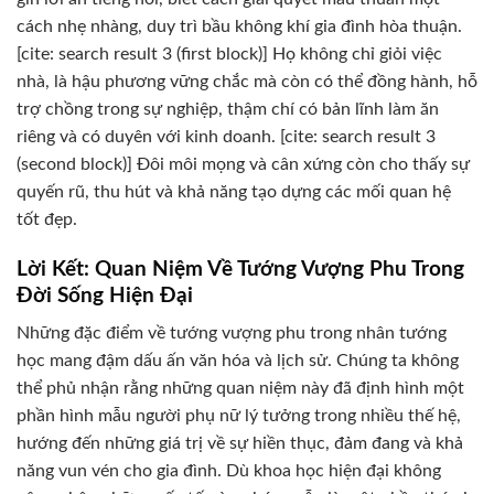
cách nhẹ nhàng, duy trì bầu không khí gia đình hòa thuận.
[cite: search result 3 (first block)] Họ không chỉ giỏi việc
nhà, là hậu phương vững chắc mà còn có thể đồng hành, hỗ
trợ chồng trong sự nghiệp, thậm chí có bản lĩnh làm ăn
riêng và có duyên với kinh doanh. [cite: search result 3
(second block)] Đôi môi mọng và cân xứng còn cho thấy sự
quyến rũ, thu hút và khả năng tạo dựng các mối quan hệ
tốt đẹp.
Lời Kết: Quan Niệm Về Tướng Vượng Phu Trong
Đời Sống Hiện Đại
Những đặc điểm về tướng vượng phu trong nhân tướng
học mang đậm dấu ấn văn hóa và lịch sử. Chúng ta không
thể phủ nhận rằng những quan niệm này đã định hình một
phần hình mẫu người phụ nữ lý tưởng trong nhiều thế hệ,
hướng đến những giá trị về sự hiền thục, đảm đang và khả
năng vun vén cho gia đình. Dù khoa học hiện đại không