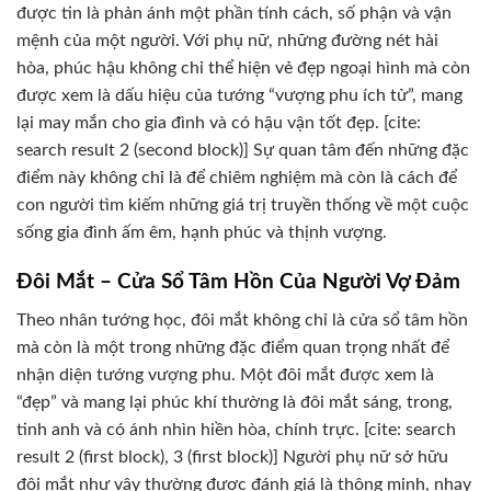
được tin là phản ánh một phần tính cách, số phận và vận
mệnh của một người. Với phụ nữ, những đường nét hài
hòa, phúc hậu không chỉ thể hiện vẻ đẹp ngoại hình mà còn
được xem là dấu hiệu của tướng “vượng phu ích tử”, mang
lại may mắn cho gia đình và có hậu vận tốt đẹp. [cite:
search result 2 (second block)] Sự quan tâm đến những đặc
điểm này không chỉ là để chiêm nghiệm mà còn là cách để
con người tìm kiếm những giá trị truyền thống về một cuộc
sống gia đình ấm êm, hạnh phúc và thịnh vượng.
Đôi Mắt – Cửa Sổ Tâm Hồn Của Người Vợ Đảm
Theo nhân tướng học, đôi mắt không chỉ là cửa sổ tâm hồn
mà còn là một trong những đặc điểm quan trọng nhất để
nhận diện tướng vượng phu. Một đôi mắt được xem là
“đẹp” và mang lại phúc khí thường là đôi mắt sáng, trong,
tinh anh và có ánh nhìn hiền hòa, chính trực. [cite: search
result 2 (first block), 3 (first block)] Người phụ nữ sở hữu
đôi mắt như vậy thường được đánh giá là thông minh, nhạy