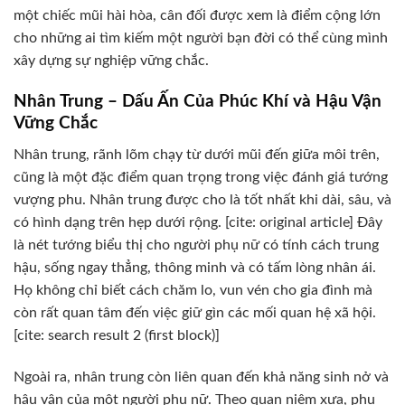
một chiếc mũi hài hòa, cân đối được xem là điểm cộng lớn
cho những ai tìm kiếm một người bạn đời có thể cùng mình
xây dựng sự nghiệp vững chắc.
Nhân Trung – Dấu Ấn Của Phúc Khí và Hậu Vận
Vững Chắc
Nhân trung, rãnh lõm chạy từ dưới mũi đến giữa môi trên,
cũng là một đặc điểm quan trọng trong việc đánh giá tướng
vượng phu. Nhân trung được cho là tốt nhất khi dài, sâu, và
có hình dạng trên hẹp dưới rộng. [cite: original article] Đây
là nét tướng biểu thị cho người phụ nữ có tính cách trung
hậu, sống ngay thẳng, thông minh và có tấm lòng nhân ái.
Họ không chỉ biết cách chăm lo, vun vén cho gia đình mà
còn rất quan tâm đến việc giữ gìn các mối quan hệ xã hội.
[cite: search result 2 (first block)]
Ngoài ra, nhân trung còn liên quan đến khả năng sinh nở và
hậu vận của một người phụ nữ. Theo quan niệm xưa, phụ