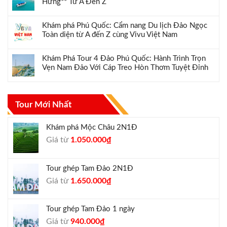
Hưng** Từ A Đến Z
Khám phá Phú Quốc: Cẩm nang Du lịch Đảo Ngọc
Toàn diện từ A đến Z cùng Vivu Việt Nam
Khám Phá Tour 4 Đảo Phú Quốc: Hành Trình Trọn
Vẹn Nam Đảo Với Cáp Treo Hòn Thơm Tuyệt Đỉnh
Tour Mới Nhất
Khám phá Mộc Châu 2N1Đ
Giá
Giá
Giá từ
1.050.000
₫
gốc
hiện
là:
tại
Tour ghép Tam Đảo 2N1Đ
1.300.000₫.
là:
Giá
Giá
Giá từ
1.650.000
₫
1.050.000₫.
gốc
hiện
là:
tại
Tour ghép Tam Đảo 1 ngày
1.800.000₫.
là:
Giá
Giá
Giá từ
940.000
₫
1.650.000₫.