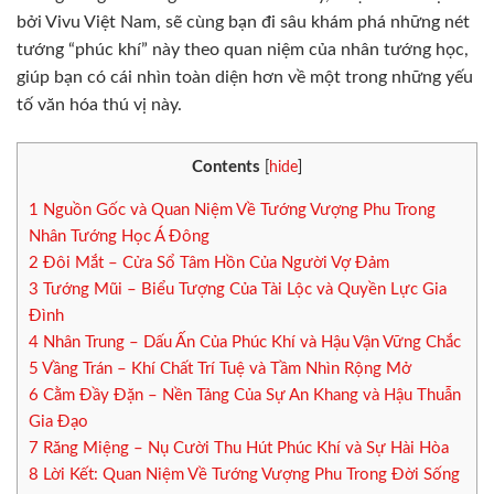
bởi Vivu Việt Nam, sẽ cùng bạn đi sâu khám phá những nét
tướng “phúc khí” này theo quan niệm của nhân tướng học,
giúp bạn có cái nhìn toàn diện hơn về một trong những yếu
tố văn hóa thú vị này.
Contents
[
hide
]
1
Nguồn Gốc và Quan Niệm Về Tướng Vượng Phu Trong
Nhân Tướng Học Á Đông
2
Đôi Mắt – Cửa Sổ Tâm Hồn Của Người Vợ Đảm
3
Tướng Mũi – Biểu Tượng Của Tài Lộc và Quyền Lực Gia
Đình
4
Nhân Trung – Dấu Ấn Của Phúc Khí và Hậu Vận Vững Chắc
5
Vầng Trán – Khí Chất Trí Tuệ và Tầm Nhìn Rộng Mở
6
Cằm Đầy Đặn – Nền Tảng Của Sự An Khang và Hậu Thuẫn
Gia Đạo
7
Răng Miệng – Nụ Cười Thu Hút Phúc Khí và Sự Hài Hòa
8
Lời Kết: Quan Niệm Về Tướng Vượng Phu Trong Đời Sống