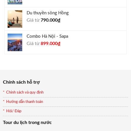
gốc
hiện
là:
tại
Du thuyền sông Hồng
1.000.000₫.
là:
Giá từ
790.000
₫
940.000₫.
Combo Hà Nội - Sapa
Giá
Giá
Giá từ
899.000
₫
gốc
hiện
là:
tại
990.000₫.
là:
899.000₫.
Chính sách hỗ trợ
Chính sách và quy định
Hướng dẫn thanh toán
Hỏi/ Đáp
Tour du lịch trong nước