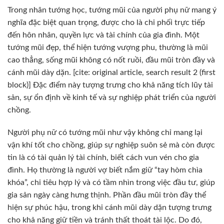
Trong nhân tướng học, tướng mũi của người phụ nữ mang ý
nghĩa đặc biệt quan trọng, được cho là chi phối trực tiếp
đến hôn nhân, quyền lực và tài chính của gia đình. Một
tướng mũi đẹp, thể hiện tướng vượng phu, thường là mũi
cao thẳng, sống mũi không có nốt ruồi, đầu mũi tròn đầy và
cánh mũi dày dặn. [cite: original article, search result 2 (first
block)] Đặc điểm này tượng trưng cho khả năng tích lũy tài
sản, sự ổn định về kinh tế và sự nghiệp phát triển của người
chồng.
Người phụ nữ có tướng mũi như vậy không chỉ mang lại
vận khí tốt cho chồng, giúp sự nghiệp suôn sẻ mà còn được
tin là có tài quản lý tài chính, biết cách vun vén cho gia
đình. Họ thường là người vợ biết nắm giữ “tay hòm chìa
khóa”, chi tiêu hợp lý và có tầm nhìn trong việc đầu tư, giúp
gia sản ngày càng hưng thịnh. Phần đầu mũi tròn đầy thể
hiện sự phúc hậu, trong khi cánh mũi dày dặn tượng trưng
cho khả năng giữ tiền và tránh thất thoát tài lộc. Do đó,