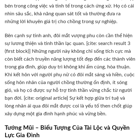
bén trong công việc và tinh tế trong cách ứng xử. Họ có cái
nhìn sâu sắc, khả năng quan sát tốt và thường đưa ra
những lời khuyên giá trị cho chồng trong sự nghiệp.
Bên cạnh sự tinh anh, đôi mắt vượng phu còn cần thể hiện
sự lương thiện và tinh thần lạc quan. [cite: search result 3
(first block)] Những người này không chỉ sống tích cực mà
còn biết cách truyền năng lượng tốt đẹp đến các thành viên
trong gia đình, giúp duy trì không khí ấm cúng, hòa thuận.
Khi kết hôn với người phụ nữ có đôi mắt sáng và hiền, cuộc
sống hôn nhân của người chồng thường ổn định, ít sóng
gió, và họ có được sự hỗ trợ tinh thần vững chắc từ người
bạn đời. [cite: original article] Sự kết hợp giữa trí tuệ và
lòng nhân ái qua đôi mắt được coi là yếu tố then chốt giúp
xây dựng một gia đình hạnh phúc và vững bền.
Tướng Mũi – Biểu Tượng Của Tài Lộc và Quyền
Lực Gia Đình