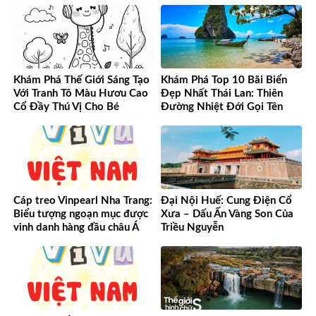
Khám Phá Thế Giới Sáng Tạo
Khám Phá Top 10 Bãi Biển
Với Tranh Tô Màu Hươu Cao
Đẹp Nhất Thái Lan: Thiên
Cổ Đầy Thú Vị Cho Bé
Đường Nhiệt Đới Gọi Tên
Cáp treo Vinpearl Nha Trang:
Đại Nội Huế: Cung Điện Cổ
Biểu tượng ngoạn mục được
Xưa – Dấu Ấn Vàng Son Của
vinh danh hàng đầu châu Á
Triều Nguyễn