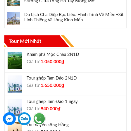
Đường Giữa Lòng Hồ Tây Mộng Mơ
Du Lịch Cha Diệp Bạc Liêu: Hành Trình Về Miền Đất
Linh Thiêng Và Lòng Kính Mến
Tour Mới Nhất
Khám phá Mộc Châu 2N1Đ
Giá
Giá
Giá từ
1.050.000
₫
gốc
hiện
là:
tại
Tour ghép Tam Đảo 2N1Đ
1.300.000₫.
là:
Giá
Giá
Giá từ
1.650.000
₫
1.050.000₫.
gốc
hiện
là:
tại
Tour ghép Tam Đảo 1 ngày
1.800.000₫.
là:
Giá
Giá
Giá từ
940.000
₫
1.650.000₫.
gốc
hiện
là:
tại
Du thuyền sông Hồng
1.000.000₫.
là: