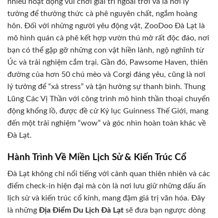
nhiều hoạt động vui chơi giải trí ngoài trời và là nơi lý
tưởng để thưởng thức cà phê nguyên chất, ngắm hoàng
hôn. Đối với những người yêu động vật, ZooDoo Đà Lạt là
mô hình quán cà phê kết hợp vườn thú mở rất độc đáo, nơi
bạn có thể gặp gỡ những con vật hiền lành, ngộ nghĩnh từ
Úc và trải nghiệm cắm trại. Gần đó, Pawsome Haven, thiên
đường của hơn 50 chú mèo và Corgi đáng yêu, cũng là nơi
lý tưởng để “xả stress” và tận hưởng sự thanh bình. Thung
Lũng Các Vị Thần với công trình mô hình thần thoại chuyển
động khổng lồ, được đề cử Kỷ lục Guinness Thế Giới, mang
đến một trải nghiệm “wow” và góc nhìn hoàn toàn khác về
Đà Lạt.
Hành Trình Về Miền Lịch Sử & Kiến Trúc Cổ
Đà Lạt không chỉ nổi tiếng với cảnh quan thiên nhiên và các
điểm check-in hiện đại mà còn là nơi lưu giữ những dấu ấn
lịch sử và kiến trúc cổ kính, mang đậm giá trị văn hóa. Đây
là những
Địa Điểm Du Lịch Đà Lạt
sẽ đưa bạn ngược dòng