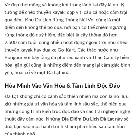
Vẻ đẹp thơ mộng và không khí trong lành tại đây là nơi lý
tưởng để chèo thuyền kayak, đạp vịt, câu cá hoặc cắm trại
qua đêm. Khu Du Lịch Rừng Thông Núi Voi cũng là một
điểm đến không thể bỏ qua, nơi bạn có thể chiêm ngưỡng
rừng thông đỏ quý hiếm, đặc biệt là cây thông đỏ hơn
2.500 năm tuổi, cùng nhiều hoạt động ngoài trời như chèo
thuyền kayak hay đua xe Go-Kart. Các thác nước như
Pongour với bảy tầng đá phủ rêu xanh và Thác Cam Ly hiền
hòa, gần gũi cũng là những điểm đến mang lại cảm giác bình
yên, hoài cổ về một Đà Lạt xưa.
Hòa Mình Vào Văn Hóa & Tâm Linh Độc Đáo
Đà Lạt không chỉ có cảnh sắc thiên nhiên mà còn là nơi lưu
giữ những giá trị văn hóa và tâm linh sâu sắc, thể hiện qua
những công trình kiến trúc độc đáo và các trải nghiệm nghệ
thuật đầy cảm xúc. Những
Địa Điểm Du Lịch Đà Lạt
này sẽ
đưa bạn vào một hành trình khám phá chiều sâu tâm hồn
của thành phố.