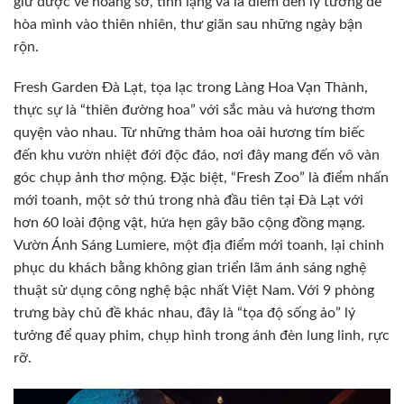
giữ được vẻ hoang sơ, tĩnh lặng và là điểm đến lý tưởng để
hòa mình vào thiên nhiên, thư giãn sau những ngày bận
rộn.
Fresh Garden Đà Lạt, tọa lạc trong Làng Hoa Vạn Thành,
thực sự là “thiên đường hoa” với sắc màu và hương thơm
quyện vào nhau. Từ những thảm hoa oải hương tím biếc
đến khu vườn nhiệt đới độc đáo, nơi đây mang đến vô vàn
góc chụp ảnh thơ mộng. Đặc biệt, “Fresh Zoo” là điểm nhấn
mới toanh, một sở thú trong nhà đầu tiên tại Đà Lạt với
hơn 60 loài động vật, hứa hẹn gây bão cộng đồng mạng.
Vườn Ánh Sáng Lumiere, một địa điểm mới toanh, lại chinh
phục du khách bằng không gian triển lãm ánh sáng nghệ
thuật sử dụng công nghệ bậc nhất Việt Nam. Với 9 phòng
trưng bày chủ đề khác nhau, đây là “tọa độ sống ảo” lý
tưởng để quay phim, chụp hình trong ánh đèn lung linh, rực
rỡ.