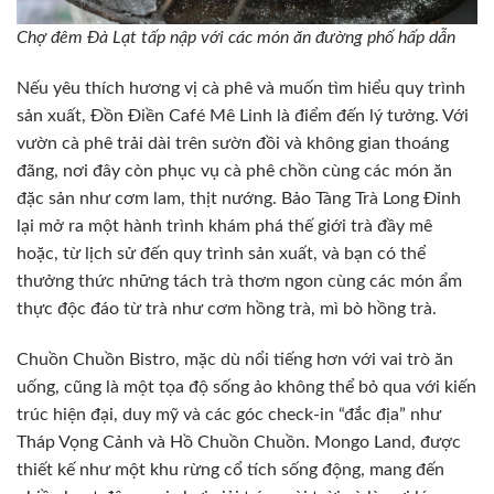
Chợ đêm Đà Lạt tấp nập với các món ăn đường phố hấp dẫn
Nếu yêu thích hương vị cà phê và muốn tìm hiểu quy trình
sản xuất, Đồn Điền Café Mê Linh là điểm đến lý tưởng. Với
vườn cà phê trải dài trên sườn đồi và không gian thoáng
đãng, nơi đây còn phục vụ cà phê chồn cùng các món ăn
đặc sản như cơm lam, thịt nướng. Bảo Tàng Trà Long Đỉnh
lại mở ra một hành trình khám phá thế giới trà đầy mê
hoặc, từ lịch sử đến quy trình sản xuất, và bạn có thể
thưởng thức những tách trà thơm ngon cùng các món ẩm
thực độc đáo từ trà như cơm hồng trà, mì bò hồng trà.
Chuồn Chuồn Bistro, mặc dù nổi tiếng hơn với vai trò ăn
uống, cũng là một tọa độ sống ảo không thể bỏ qua với kiến
trúc hiện đại, duy mỹ và các góc check-in “đắc địa” như
Tháp Vọng Cảnh và Hồ Chuồn Chuồn. Mongo Land, được
thiết kế như một khu rừng cổ tích sống động, mang đến