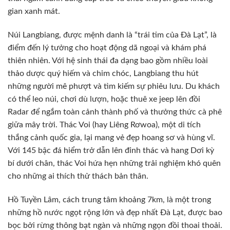
gian xanh mát.
Núi Langbiang, được mệnh danh là “trái tim của Đà Lạt”, là
điểm đến lý tưởng cho hoạt động dã ngoại và khám phá
thiên nhiên. Với hệ sinh thái đa dạng bao gồm nhiều loài
thảo dược quý hiếm và chim chóc, Langbiang thu hút
những người mê phượt và tìm kiếm sự phiêu lưu. Du khách
có thể leo núi, chơi dù lượn, hoặc thuê xe jeep lên đồi
Radar để ngắm toàn cảnh thành phố và thưởng thức cà phê
giữa mây trời. Thác Voi (hay Liêng Rơwoa), một di tích
thắng cảnh quốc gia, lại mang vẻ đẹp hoang sơ và hùng vĩ.
Với 145 bậc đá hiểm trở dẫn lên đỉnh thác và hang Dơi kỳ
bí dưới chân, thác Voi hứa hẹn những trải nghiệm khó quên
cho những ai thích thử thách bản thân.
Hồ Tuyền Lâm, cách trung tâm khoảng 7km, là một trong
những hồ nước ngọt rộng lớn và đẹp nhất Đà Lạt, được bao
bọc bởi rừng thông bạt ngàn và những ngọn đồi thoai thoải.