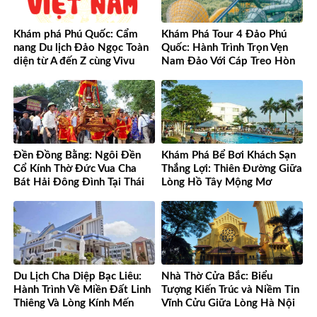
Khám phá Phú Quốc: Cẩm
Khám Phá Tour 4 Đảo Phú
nang Du lịch Đảo Ngọc Toàn
Quốc: Hành Trình Trọn Vẹn
diện từ A đến Z cùng Vivu
Nam Đảo Với Cáp Treo Hòn
Việt Nam
Thơm Tuyệt Đỉnh
Đền Đồng Bằng: Ngôi Đền
Khám Phá Bể Bơi Khách Sạn
Cổ Kính Thờ Đức Vua Cha
Thắng Lợi: Thiên Đường Giữa
Bát Hải Đông Đình Tại Thái
Lòng Hồ Tây Mộng Mơ
Bình
Du Lịch Cha Diệp Bạc Liêu:
Nhà Thờ Cửa Bắc: Biểu
Hành Trình Về Miền Đất Linh
Tượng Kiến Trúc và Niềm Tin
Thiêng Và Lòng Kính Mến
Vĩnh Cửu Giữa Lòng Hà Nội