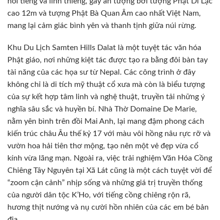
nổi tiếng và linh thiêng, gây ấn tượng bởi tượng Phật Di Lặc
cao 12m và tượng Phật Bà Quan Âm cao nhất Việt Nam,
mang lại cảm giác bình yên và thanh tịnh giữa núi rừng.
Khu Du Lịch Samten Hills Dalat là một tuyệt tác văn hóa
Phật giáo, nơi những kiệt tác được tạo ra bằng đôi bàn tay
tài năng của các họa sư từ Nepal. Các công trình ở đây
không chỉ là di tích mỹ thuật cổ xưa mà còn là biểu tượng
của sự kết hợp tâm linh và nghệ thuật, truyền tải những ý
nghĩa sâu sắc và huyền bí. Nhà Thờ Domaine De Marie,
nằm yên bình trên đồi Mai Anh, lại mang đậm phong cách
kiến trúc châu Âu thế kỷ 17 với màu vôi hồng nâu rực rỡ và
vườn hoa hải tiên thơ mộng, tạo nên một vẻ đẹp vừa cổ
kính vừa lãng mạn. Ngoài ra, việc trải nghiệm Văn Hóa Cồng
Chiêng Tây Nguyên tại Xã Lát cũng là một cách tuyệt vời để
“zoom cận cảnh” nhịp sống và những giá trị truyền thống
của người dân tộc K’Ho, với tiếng cồng chiêng rộn rã,
hương thịt nướng và nụ cười hồn nhiên của các em bé bản
địa.