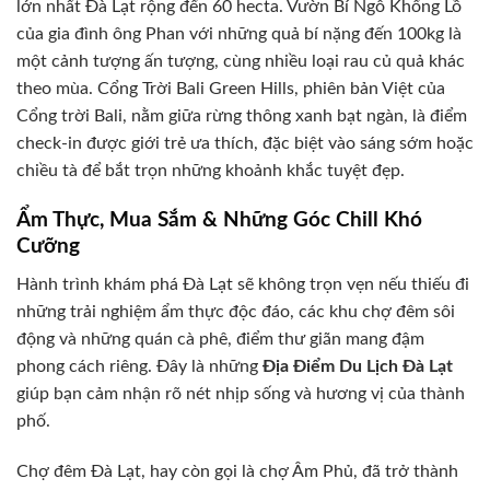
lớn nhất Đà Lạt rộng đến 60 hecta. Vườn Bí Ngô Khổng Lồ
của gia đình ông Phan với những quả bí nặng đến 100kg là
một cảnh tượng ấn tượng, cùng nhiều loại rau củ quả khác
theo mùa. Cổng Trời Bali Green Hills, phiên bản Việt của
Cổng trời Bali, nằm giữa rừng thông xanh bạt ngàn, là điểm
check-in được giới trẻ ưa thích, đặc biệt vào sáng sớm hoặc
chiều tà để bắt trọn những khoảnh khắc tuyệt đẹp.
Ẩm Thực, Mua Sắm & Những Góc Chill Khó
Cưỡng
Hành trình khám phá Đà Lạt sẽ không trọn vẹn nếu thiếu đi
những trải nghiệm ẩm thực độc đáo, các khu chợ đêm sôi
động và những quán cà phê, điểm thư giãn mang đậm
phong cách riêng. Đây là những
Địa Điểm Du Lịch Đà Lạt
giúp bạn cảm nhận rõ nét nhịp sống và hương vị của thành
phố.
Chợ đêm Đà Lạt, hay còn gọi là chợ Âm Phủ, đã trở thành