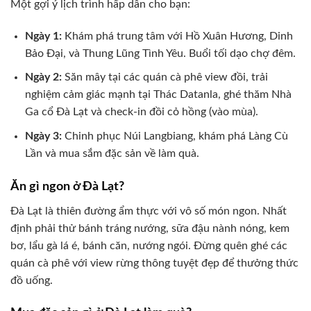
Một gợi ý lịch trình hấp dẫn cho bạn:
Ngày 1:
Khám phá trung tâm với Hồ Xuân Hương, Dinh
Bảo Đại, và Thung Lũng Tình Yêu. Buổi tối dạo chợ đêm.
Ngày 2:
Săn mây tại các quán cà phê view đồi, trải
nghiệm cảm giác mạnh tại Thác Datanla, ghé thăm Nhà
Ga cổ Đà Lạt và check-in đồi cỏ hồng (vào mùa).
Ngày 3:
Chinh phục Núi Langbiang, khám phá Làng Cù
Lần và mua sắm đặc sản về làm quà.
Ăn gì ngon ở Đà Lạt?
Đà Lạt là thiên đường ẩm thực với vô số món ngon. Nhất
định phải thử bánh tráng nướng, sữa đậu nành nóng, kem
bơ, lẩu gà lá é, bánh căn, nướng ngói. Đừng quên ghé các
quán cà phê với view rừng thông tuyệt đẹp để thưởng thức
đồ uống.