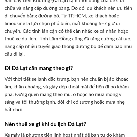
Sân bay Liên Khương (Đà Lạt) tạm thời đóng cửa để sửa
chữa và nâng cấp đường băng. Do đó, du khách nên ưu tiên
di chuyển bằng đường bộ. Từ TP.HCM, xe khách hoặc
limousine là lựa chọn phổ biến, mất khoảng 6–7 giờ di
chuyển. Các tỉnh lân cận có thể cân nhắc xe cá nhân hoặc
thuê xe du lịch. Tỉnh Lâm Đồng cũng đã tăng cường cải tạo,
nâng cấp nhiều tuyến giao thông đường bộ để đảm bảo nhu
cầu đi lại.
Đi Đà Lạt cần mang theo gì?
Với thời tiết se lạnh đặc trưng, bạn nên chuẩn bị áo khoác
ấm, khăn choàng, và giày dép thoải mái để tiện đi bộ khám
phá. Đừng quên mang theo mũ, ô hoặc áo mưa mỏng vì
sáng và tối thường lạnh, đôi khi có sương hoặc mưa nhẹ
bất chợt.
Nên thuê xe gì khi du lịch Đà Lạt?
Xe máy là phương tiện linh hoạt nhất để bạn tự do khám