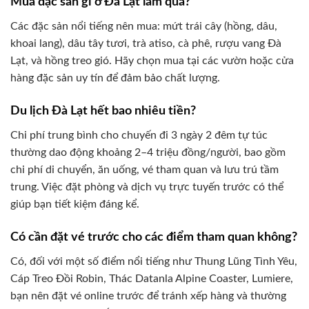
Mua đặc sản gì ở Đà Lạt làm quà?
Các đặc sản nổi tiếng nên mua: mứt trái cây (hồng, dâu,
khoai lang), dâu tây tươi, trà atiso, cà phê, rượu vang Đà
Lạt, và hồng treo gió. Hãy chọn mua tại các vườn hoặc cửa
hàng đặc sản uy tín để đảm bảo chất lượng.
Du lịch Đà Lạt hết bao nhiêu tiền?
Chi phí trung bình cho chuyến đi 3 ngày 2 đêm tự túc
thường dao động khoảng 2–4 triệu đồng/người, bao gồm
chi phí di chuyển, ăn uống, vé tham quan và lưu trú tầm
trung. Việc đặt phòng và dịch vụ trực tuyến trước có thể
giúp bạn tiết kiệm đáng kể.
Có cần đặt vé trước cho các điểm tham quan không?
Có, đối với một số điểm nổi tiếng như Thung Lũng Tình Yêu,
Cáp Treo Đồi Robin, Thác Datanla Alpine Coaster, Lumiere,
bạn nên đặt vé online trước để tránh xếp hàng và thường