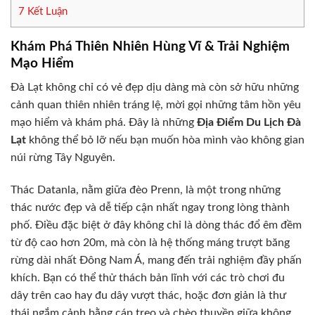
7
Kết Luận
Khám Phá Thiên Nhiên Hùng Vĩ & Trải Nghiệm
Mạo Hiểm
Đà Lạt không chỉ có vẻ đẹp dịu dàng mà còn sở hữu những
cảnh quan thiên nhiên tráng lệ, mời gọi những tâm hồn yêu
mạo hiểm và khám phá. Đây là những
Địa Điểm Du Lịch Đà
Lạt
không thể bỏ lỡ nếu bạn muốn hòa mình vào không gian
núi rừng Tây Nguyên.
Thác Datanla, nằm giữa đèo Prenn, là một trong những
thác nước đẹp và dễ tiếp cận nhất ngay trong lòng thành
phố. Điều đặc biệt ở đây không chỉ là dòng thác đổ êm đềm
từ độ cao hơn 20m, mà còn là hệ thống máng trượt băng
rừng dài nhất Đông Nam Á, mang đến trải nghiệm đầy phấn
khích. Bạn có thể thử thách bản lĩnh với các trò chơi đu
dây trên cao hay đu dây vượt thác, hoặc đơn giản là thư
thái ngắm cảnh bằng cáp treo và chèo thuyền giữa không