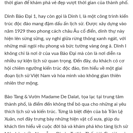
thời gian để khám phá vẻ đẹp vượt thời gian của thành phố.
Dinh Bảo Đại 1, hay còn gọi là Dinh I, là một công trình kiến
trúc độc đáo mang đậm dấu ấn lịch sử. Được xây dựng vào
năm 1929 theo phong cách châu Âu cổ điển, dinh thự này
hiện lên sừng sững, uy nghi giữa rừng thông xanh ngát, với
những mái ngói rêu phong và bức tường vàng óng ả. Dinh I
không chỉ là nơi ở của vua Bảo Đại mà còn là nơi diễn ra
nhiều sự kiện lịch sử quan trọng. Đến đây, du khách có cơ
hội chiêm ngưỡng kiến trúc độc đáo, tìm hiểu về một giai
đoạn lịch sử Việt Nam và hòa mình vào không gian thiên
nhiên thơ mộng.
Bảo Tàng & Vườn Madame De Dalat, tọa lạc tại trung tâm
thành phố, là điểm đến không thể bỏ qua cho những ai yêu
thích lịch sử và kiến trúc. Từng là biệt điện của bà Trần Lệ
Xuân, nơi đây trưng bày những hiện vật cổ xưa, giúp du
khách tìm hiểu về cuộc đời bà và khám phá kho tàng lịch sử