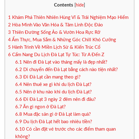
Contents
[
hide
]
1
Khám Phá Thiên Nhiên Hùng Vĩ & Trải Nghiệm Mạo Hiểm
2
Hòa Mình Vào Văn Hóa & Tâm Linh Độc Đáo
3
Thiên Đường Sống Ảo & Vườn Hoa Rực Rỡ
4
Ẩm Thực, Mua Sắm & Những Góc Chill Khó Cưỡng
5
Hành Trình Về Miền Lịch Sử & Kiến Trúc Cổ
6
Cẩm Nang Du Lịch Đà Lạt Tự Túc: Từ A Đến Z
6.1
Nên đi Đà Lạt vào tháng mấy là đẹp nhất?
6.2
Di chuyển đến Đà Lạt bằng cách nào tiện nhất?
6.3
Đi Đà Lạt cần mang theo gì?
6.4
Nên thuê xe gì khi du lịch Đà Lạt?
6.5
Nên ở khu nào khi du lịch Đà Lạt?
6.6
Đi Đà Lạt 3 ngày 2 đêm nên đi đâu?
6.7
Ăn gì ngon ở Đà Lạt?
6.8
Mua đặc sản gì ở Đà Lạt làm quà?
6.9
Du lịch Đà Lạt hết bao nhiêu tiền?
6.10
Có cần đặt vé trước cho các điểm tham quan
không?