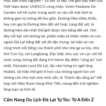
Mộc bản triều Nguyễn – Di sản Tư liệu Thế giới đầu tiên của
Việt Nam được UNESCO công nhận. Vườn Madame De
Garden với hồ nước trong xanh và cây cối mát lành là
không gian lý tưởng để thư giãn. Đường Hầm Điêu Khắc,
hay còn gọi là Đường hầm đất sét hoặc Làng đất sét, là
đường hầm dài nhất thế giới được làm bằng đất sét. Nơi
đây nổi bật với những tác phẩm miêu tả thiên nhiên và con
người Đà Lạt bằng đất sét đỏ đặc trưng, tái hiện lại các
công trình nổi tiếng của thành phố như nhà ga xe lửa, nhà
thờ Con Gà, núi Langbiang. Đặc biệt, khu vực vô cực với hồ
nước lưng chừng đồi đang trở thành địa điểm “sống ảo” hot
nhất. Fairytale Land Đà Lạt, lấy cảm hứng từ ngôi làng
Hobbit, tái hiện thế giới tí hon của những người lùn với
những căn nhà mái vòm xinh xắn, là “thánh địa sống ảo” kết
hợp với Hầm Rượu Vang Vĩnh Tiến, mang đến trải nghiệm
lãng mạn và tinh tế.
Cẩm Nang Du Lịch Đà Lạt Tự Túc: Từ A Đến Z