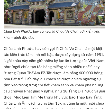
Chùa Linh Phước, hay còn gọi là Chùa Ve Chai, với kiến trúc
khảm sành độc đáo
Chùa Linh Phước, hay còn gọi là Chùa Ve Chai, là một kiệt
tác kiến trúc tâm linh nổi bật, được xây dựng từ năm 1951.
Ngôi chùa này nắm giữ nhiều kỷ lục ấn tượng của Việt Nam,
như “ngôi chùa tạo tác bằng miếng sành nhiều nhất” hay
“tượng Quan Thế Âm Bồ Tát được làm bằng 600.000 bông
hoa Bất tử”. Đến đây, du khách sẽ được chiêm ngưỡng sự
tinh xảo trong từng chi tiết khảm sành và khám phá những
câu chuyện Phật giáo ý nghĩa, như 18 Tầng Địa Ngục và giai
thoại Mục Liên Tìm Mẹ trong khu vực Bảo Tháp Bảy Tầng.
Chùa Linh Ẩn, cách trung tâm 15km, cũng là một ngôi chùa