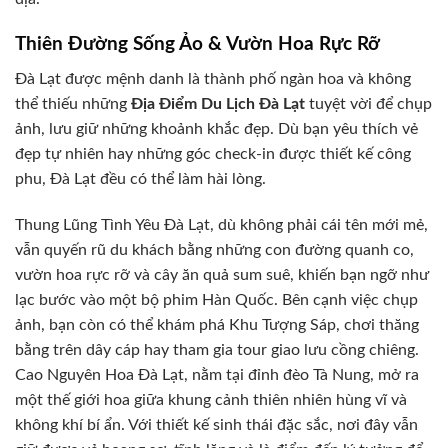
Thiên Đường Sống Ảo & Vườn Hoa Rực Rỡ
Đà Lạt được mệnh danh là thành phố ngàn hoa và không
thể thiếu những
Địa Điểm Du Lịch Đà Lạt
tuyệt vời để chụp
ảnh, lưu giữ những khoảnh khắc đẹp. Dù bạn yêu thích vẻ
đẹp tự nhiên hay những góc check-in được thiết kế công
phu, Đà Lạt đều có thể làm hài lòng.
Thung Lũng Tình Yêu Đà Lạt, dù không phải cái tên mới mẻ,
vẫn quyến rũ du khách bằng những con đường quanh co,
vườn hoa rực rỡ và cây ăn quả sum suê, khiến bạn ngỡ như
lạc bước vào một bộ phim Hàn Quốc. Bên cạnh việc chụp
ảnh, bạn còn có thể khám phá Khu Tượng Sáp, chơi thăng
bằng trên dây cáp hay tham gia tour giao lưu cồng chiêng.
Cao Nguyên Hoa Đà Lạt, nằm tại đỉnh đèo Tà Nung, mở ra
một thế giới hoa giữa khung cảnh thiên nhiên hùng vĩ và
không khí bí ẩn. Với thiết kế sinh thái đặc sắc, nơi đây vẫn