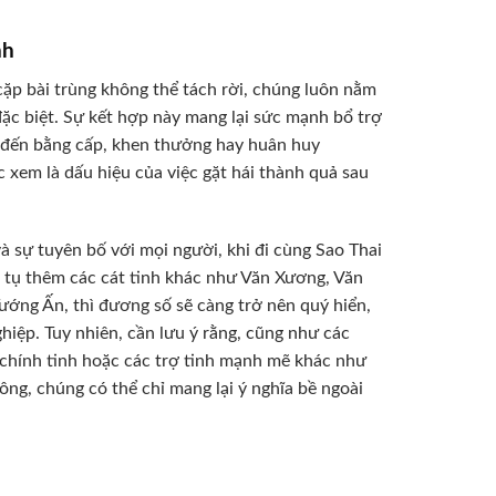
nh
ặp bài trùng không thể tách rời, chúng luôn nằm
ặc biệt. Sự kết hợp này mang lại sức mạnh bổ trợ
 đến bằng cấp, khen thưởng hay huân huy
 xem là dấu hiệu của việc gặt hái thành quả sau
 sự tuyên bố với mọi người, khi đi cùng Sao Thai
i tụ thêm các cát tinh khác như Văn Xương, Văn
ng Ấn, thì đương số sẽ càng trở nên quý hiển,
iệp. Tuy nhiên, cần lưu ý rằng, cũng như các
 chính tinh hoặc các trợ tinh mạnh mẽ khác như
ng, chúng có thể chỉ mang lại ý nghĩa bề ngoài