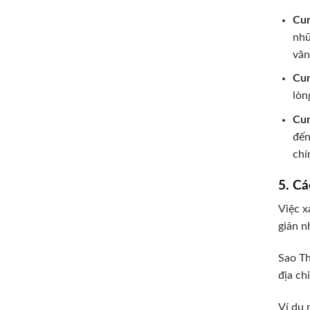
Cun
nhữ
văn
Cun
lòn
Cun
đến
chí
5. Cá
Việc x
giản n
Sao Th
địa ch
Ví dụ 