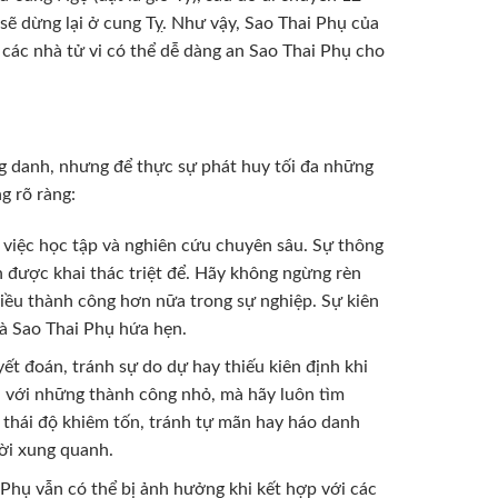
sẽ dừng lại ở cung Tỵ. Như vậy, Sao Thai Phụ của
p các nhà tử vi có thể dễ dàng an Sao Thai Phụ cho
ụ
g danh, nhưng để thực sự phát huy tối đa những
g rõ ràng:
việc học tập và nghiên cứu chuyên sâu. Sự thông
ần được khai thác triệt để. Hãy không ngừng rèn
nhiều thành công hơn nữa trong sự nghiệp. Sự kiên
mà Sao Thai Phụ hứa hẹn.
ết đoán, tránh sự do dự hay thiếu kiên định khi
 với những thành công nhỏ, mà hãy luôn tìm
ữ thái độ khiêm tốn, tránh tự mãn hay háo danh
ười xung quanh.
 Phụ vẫn có thể bị ảnh hưởng khi kết hợp với các