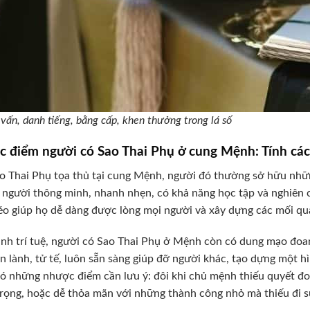
 vấn, danh tiếng, bằng cấp, khen thưởng trong lá số
c điểm người có Sao Thai Phụ ở cung Mệnh: Tính cá
o Thai Phụ tọa thủ tại cung Mệnh, người đó thường sở hữu những
người thông minh, nhanh nhẹn, có khả năng học tập và nghiên cứ
éo giúp họ dễ dàng được lòng mọi người và xây dựng các mối qua
nh trí tuệ, người có Sao Thai Phụ ở Mệnh còn có dung mạo đoan 
n lành, tử tế, luôn sẵn sàng giúp đỡ người khác, tạo dựng một h
ó những nhược điểm cần lưu ý: đôi khi chủ mệnh thiếu quyết đ
rọng, hoặc dễ thỏa mãn với những thành công nhỏ mà thiếu đi s