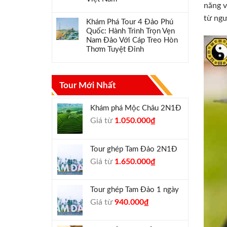
năng v
từ ngư
Khám Phá Tour 4 Đảo Phú
Quốc: Hành Trình Trọn Vẹn
Nam Đảo Với Cáp Treo Hòn
Thơm Tuyệt Đỉnh
Tour Mới Nhất
Khám phá Mộc Châu 2N1Đ
Giá
Giá
Giá từ
1.050.000
₫
gốc
hiện
là:
tại
Tour ghép Tam Đảo 2N1Đ
1.300.000₫.
là:
Giá
Giá
Giá từ
1.650.000
₫
1.050.000₫.
gốc
hiện
là:
tại
Tour ghép Tam Đảo 1 ngày
1.800.000₫.
là:
Giá
Giá
Giá từ
940.000
₫
1.650.000₫.
gốc
hiện
là:
tại