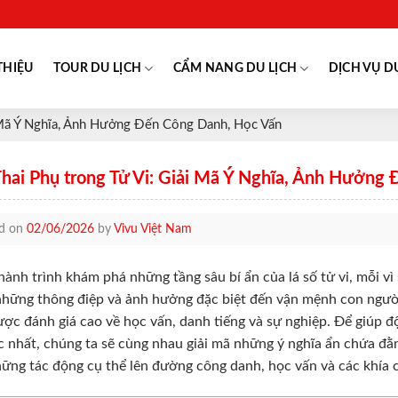
THIỆU
TOUR DU LỊCH
CẨM NANG DU LỊCH
DỊCH VỤ D
i Mã Ý Nghĩa, Ảnh Hưởng Đến Công Danh, Học Vấn
Thai Phụ trong Tử Vi: Giải Mã Ý Nghĩa, Ảnh Hưởng
ed on
02/06/2026
by
Vivu Việt Nam
hành trình khám phá những tầng sâu bí ẩn của lá số tử vi, mỗi vì
hững thông điệp và ảnh hưởng đặc biệt đến vận mệnh con người
ược đánh giá cao về học vấn, danh tiếng và sự nghiệp. Để giúp đ
c nhất, chúng ta sẽ cùng nhau giải mã những ý nghĩa ẩn chứa đằn
ững tác động cụ thể lên đường công danh, học vấn và các khía 