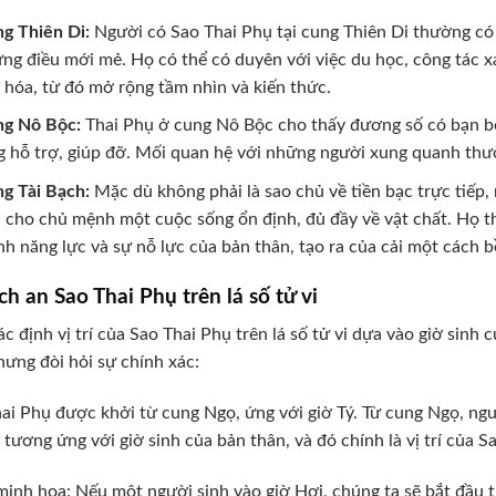
g Thiên Di:
Người có Sao Thai Phụ tại cung Thiên Di thường có 
ng điều mới mẻ. Họ có thể có duyên với việc du học, công tác x
 hóa, từ đó mở rộng tầm nhìn và kiến thức.
g Nô Bộc:
Thai Phụ ở cung Nô Bộc cho thấy đương số có bạn bè,
g hỗ trợ, giúp đỡ. Mối quan hệ với những người xung quanh thư
g Tài Bạch:
Mặc dù không phải là sao chủ về tiền bạc trực tiếp
 cho chủ mệnh một cuộc sống ổn định, đủ đầy về vật chất. Họ t
nh năng lực và sự nỗ lực của bản thân, tạo ra của cải một cách 
ch an Sao Thai Phụ trên lá số tử vi
ác định vị trí của Sao Thai Phụ trên lá số tử vi dựa vào giờ sin
hưng đòi hỏi sự chính xác:
ai Phụ được khởi từ cung Ngọ, ứng với giờ Tý. Từ cung Ngọ, ng
i tương ứng với giờ sinh của bản thân, và đó chính là vị trí của S
minh họa: Nếu một người sinh vào giờ Hợi, chúng ta sẽ bắt đầu t