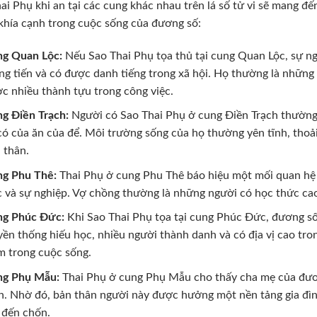
ai Phụ khi an tại các cung khác nhau trên lá số tử vi sẽ mang đế
khía cạnh trong cuộc sống của đương số:
g Quan Lộc:
Nếu Sao Thai Phụ tọa thủ tại cung Quan Lộc, sự ng
ng tiến và có được danh tiếng trong xã hội. Họ thường là những
c nhiều thành tựu trong công việc.
g Điền Trạch:
Người có Sao Thai Phụ ở cung Điền Trạch thường 
có của ăn của để. Môi trường sống của họ thường yên tĩnh, thoải
 thân.
g Phu Thê:
Thai Phụ ở cung Phu Thê báo hiệu một mối quan hệ 
c và sự nghiệp. Vợ chồng thường là những người có học thức cao
g Phúc Đức:
Khi Sao Thai Phụ tọa tại cung Phúc Đức, đương số
yền thống hiếu học, nhiều người thành danh và có địa vị cao tron
m trong cuộc sống.
g Phụ Mẫu:
Thai Phụ ở cung Phụ Mẫu cho thấy cha mẹ của đương
h. Nhờ đó, bản thân người này được hưởng một nền tảng gia đình
 đến chốn.