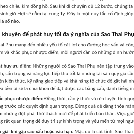
heo chiều kim đồng hồ. Sau khi di chuyển đủ 12 bước, chúng ta 
sinh giờ Hợi sẽ nằm tại cung Tỵ. Đây là một quy tắc cố định giú
 lá số nào.
i khuyên để phát huy tối đa ý nghĩa của Sao Thai Ph
ai Phụ mang đến nhiều yếu tố cát lợi cho đường học vấn và côn
m và khắc phục nhược điểm, mỗi người cần có những định hướn
t huy ưu điểm:
Những người có Sao Thai Phụ nên tập trung vào 
h, cẩn trọng và năng lực tiếp thu tốt là những tài sản quý giá c
ện kiến thức, kỹ năng giao tiếp và khả năng tổ chức để gặt hái 
 và bền bỉ sẽ là chìa khóa để đạt được các bằng cấp, danh tiếng 
c phục nhược điểm:
Đồng thời, cần ý thức và rèn luyện tính quy
g trước các quyết định quan trọng. Đừng quá dễ dàng thỏa mãn
m những đột phá, thử thách mới để phát triển bản thân. Việc gi
g rất quan trọng để duy trì sự kính trọng và yêu mến từ mọi ng
 giải khi gặp sao xấu hoặc vào hạn:
Mặc dù là cát tinh, Sao Thai