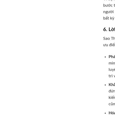
bước t
người 
bất kỳ
6. Lờ
Sao Th
ưu điể
Phá
min
luy
trì
Khắ
đứn
kiế
cũn
Hóa