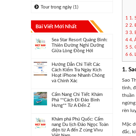
Tour trong ngày
(1)
1
1. 
2
2. 
Bài Viết Mới Nhất
3
3. 
Sea Star Resort Quảng Bình:
4
4. 
Thiên Đường Nghỉ Dưỡng
5
5. 
Giữa Lòng Đồng Hới
6
6. 
Hướng Dẫn Chi Tiết Các
1. Sa
Cách Kiểm Tra Ngày Kích
Hoạt iPhone Nhanh Chóng
Sao Th
và Chính Xác
tinh, 
Cẩm Nang Chi Tiết: Khám
thuần 
Phá **Cách Đi Đảo Bình
ngừng 
Hưng** Từ A Đến Z
rèn lu
Khám phá Phú Quốc: Cẩm
Mặc dù
nang Du lịch Đảo Ngọc Toàn
diện từ A đến Z cùng Vivu
đắc, k
Việt Nam