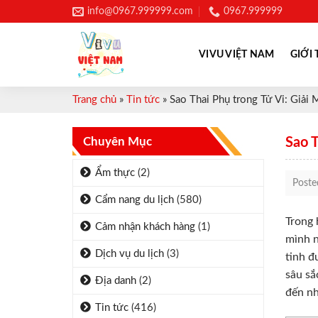
Skip
info@0967.999999.com
0967.999999
to
content
VIVU VIỆT NAM
GIỚI 
Trang chủ
»
Tin tức
»
Sao Thai Phụ trong Tử Vi: Giả
Chuyên Mục
Sao 
Ẩm thực
(2)
Post
Cẩm nang du lịch
(580)
Trong 
Cảm nhận khách hàng
(1)
mình n
Dịch vụ du lịch
(3)
tinh đ
sâu sắ
Địa danh
(2)
đến nh
Tin tức
(416)