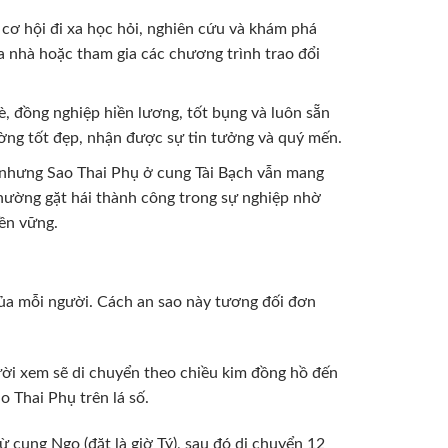
cơ hội đi xa học hỏi, nghiên cứu và khám phá
a nhà hoặc tham gia các chương trình trao đổi
 đồng nghiệp hiền lương, tốt bụng và luôn sẵn
ờng tốt đẹp, nhận được sự tin tưởng và quý mến.
, nhưng Sao Thai Phụ ở cung Tài Bạch vẫn mang
hường gặt hái thành công trong sự nghiệp nhờ
bền vững.
h của mỗi người. Cách an sao này tương đối đơn
ười xem sẽ di chuyển theo chiều kim đồng hồ đến
ao Thai Phụ trên lá số.
ừ cung Ngọ (đặt là giờ Tý), sau đó di chuyển 12