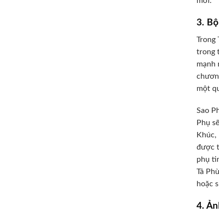
mới.
3. B
Trong 
trong 
mạnh m
chương
một qu
Sao Ph
Phụ sẽ
Khúc, 
được t
phụ ti
Tả Phù
hoặc s
4. Ản