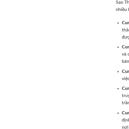
Sao Th
nhiều 
Cun
thă
đượ
Cun
và 
bản
Cun
việ
Cun
tru
trầ
Cun
địn
nơi