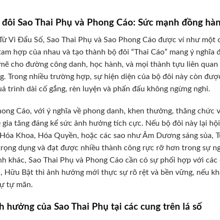
ộ đôi Sao Thai Phụ và Phong Cáo: Sức mạnh đồng hà
Tử Vi Đẩu Số, Sao Thai Phụ và Sao Phong Cáo được ví như một c
tam hợp của nhau và tạo thành bộ đôi “Thai Cáo” mang ý nghĩa đ
ẽ cho đường công danh, học hành, và mọi thành tựu liên quan
. Trong nhiều trường hợp, sự hiện diện của bộ đôi này còn được
á trình dài cố gắng, rèn luyện và phấn đấu không ngừng nghỉ.
ong Cáo, với ý nghĩa về phong danh, khen thưởng, thăng chức và
 gia tăng đáng kể sức ảnh hưởng tích cực. Nếu bộ đôi này lại hộ
Hóa Khoa, Hóa Quyền, hoặc các sao như Âm Dương sáng sủa, Tướ
rọng dụng và đạt được nhiều thành công rực rỡ hơn trong sự ngh
nh khác, Sao Thai Phụ và Phong Cáo cần có sự phối hợp với các
, Hữu Bật thì ảnh hưởng mới thực sự rõ rệt và bền vững, nếu khô
ự tự mãn.
h hưởng của Sao Thai Phụ tại các cung trên lá số