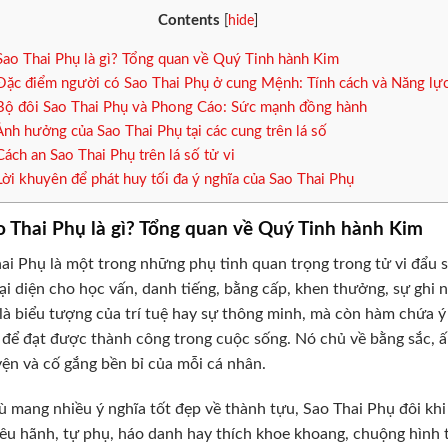
Contents
[
hide
]
Sao Thai Phụ là gì? Tổng quan về Quý Tinh hành Kim
Đặc điểm người có Sao Thai Phụ ở cung Mệnh: Tính cách và Năng lự
Bộ đôi Sao Thai Phụ và Phong Cáo: Sức mạnh đồng hành
Ảnh hưởng của Sao Thai Phụ tại các cung trên lá số
Cách an Sao Thai Phụ trên lá số tử vi
Lời khuyên để phát huy tối đa ý nghĩa của Sao Thai Phụ
o Thai Phụ là gì? Tổng quan về Quý Tinh hành Kim
ai Phụ là một trong những phụ tinh quan trọng trong tử vi đẩu
đại diện cho học vấn, danh tiếng, bằng cấp, khen thưởng, sự ghi
là biểu tượng của trí tuệ hay sự thông minh, mà còn hàm chứa ý
để đạt được thành công trong cuộc sống. Nó chủ về bằng sắc, ấn 
yện và cố gắng bền bỉ của mỗi cá nhân.
 mang nhiều ý nghĩa tốt đẹp về thành tựu, Sao Thai Phụ đôi khi
iêu hãnh, tự phụ, háo danh hay thích khoe khoang, chuộng hình t