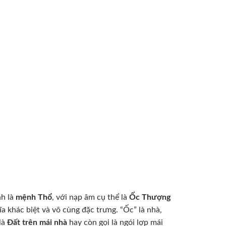
h là
mệnh Thổ
, với nạp âm cụ thể là
Ốc Thượng
a khác biệt và vô cùng đặc trưng. “Ốc” là nhà,
là
Đất trên mái nhà
hay còn gọi là ngói lợp mái