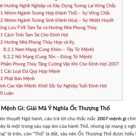
h Hướng Nghề Nghiệp và Xây Dựng Tương Lai Vững Chắc
.1
Nhóm Ngành Tương Hợp (Hành Thổ) – Sự Vững Chắc
.2
Nhóm Ngành Tương Sinh (Hành Hỏa) – Sự Nhiệt Huyết
ng Lưu Ý Về Tam Tai và Hướng Nhà Phong Thủy
.1
Cách Tính Tam Tai Cho Đinh Hợi
.2
Hướng Nhà Phong Thủy Hợp và Kỵ
8.2.1
Nam Mạng (Cung Khôn – Tây Tứ Mệnh)
8.2.2
Nữ Mạng (Cung Tốn – Đông Tứ Mệnh)
 Phẩm Phong Thủy Tăng Cường Vận Khí Cho Đinh Hợi 2007
.1
Các Loại Đá Quý Hợp Mệnh
.2
Phật Bản Mệnh
nh Cao Vận Mệnh: Khởi Sắc Sự Nghiệp Tuổi Đinh Hợi
t Luận
 Mệnh Gì: Giải Mã Ý Nghĩa Ốc Thượng Thổ
ên thuyết Ngũ hành, câu trả lời cho thắc mắc
2007 mệnh gì
chín
Đây là một trong sáu nạp âm của hành Thổ, nhưng lại mang ý nghĩ
g” là trên, còn “Thổ” là đất, vậy nên Ốc Thượng Thổ được hiểu 