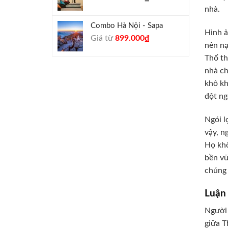
nhà.
Combo Hà Nội - Sapa
Hình ả
Giá
Giá
Giá từ
899.000
₫
nên nạ
gốc
hiện
Thổ th
là:
tại
990.000₫.
là:
nhà ch
899.000₫.
khô kh
đột ng
Ngói l
vậy, n
Họ khô
bền vữ
chúng 
Luận 
Người 
giữa T