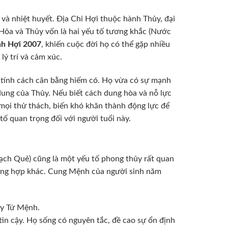
và nhiệt huyết. Địa Chi Hợi thuộc hành Thủy, đại
 Hỏa và Thủy vốn là hai yếu tố tương khắc (Nước
nh Hợi 2007
, khiến cuộc đời họ có thể gặp nhiều
lý trí và cảm xúc.
tính cách cân bằng hiếm có. Họ vừa có sự mạnh
o dung của Thủy. Nếu biết cách dung hòa và nỗ lực
ọi thử thách, biến khó khăn thành động lực để
tố quan trọng đối với người tuổi này.
rạch Quẻ) cũng là một yếu tố phong thủy rất quan
ương hợp khác. Cung Mệnh của người sinh năm
ây Tứ Mệnh.
in cậy. Họ sống có nguyên tắc, đề cao sự ổn định