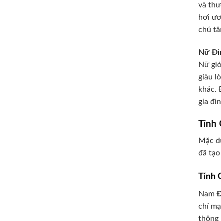
và thư
hơi ươ
chú tâ
Nữ Đi
Nữ giớ
giàu l
khác. 
gia đì
Tính
Mặc dù
đã tạo
Tính 
Nam
Đ
chí mạ
thông 