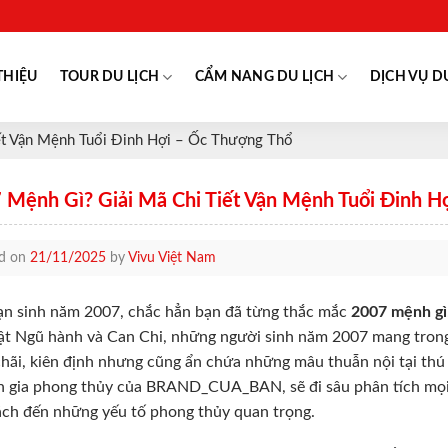
THIỆU
TOUR DU LỊCH
CẨM NANG DU LỊCH
DỊCH VỤ D
ết Vận Mệnh Tuổi Đinh Hợi – Ốc Thượng Thổ
 Mệnh Gì? Giải Mã Chi Tiết Vận Mệnh Tuổi Đinh H
ed on
21/11/2025
by
Vivu Việt Nam
n sinh năm 2007, chắc hẳn bạn đã từng thắc mắc
2007 mệnh gì
ật Ngũ hành và Can Chi, những người sinh năm 2007 mang trong
hãi, kiên định nhưng cũng ẩn chứa những mâu thuẫn nội tại thú v
 gia phong thủy của BRAND_CUA_BAN, sẽ đi sâu phân tích mọi
ách đến những yếu tố phong thủy quan trọng.