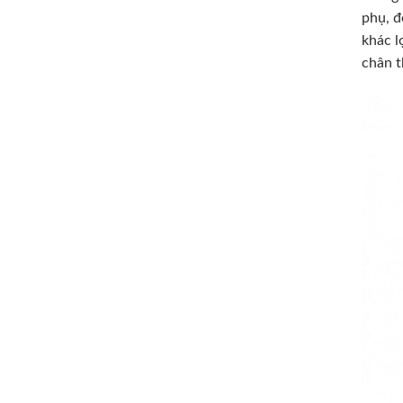
phụ, đ
khác l
chân t