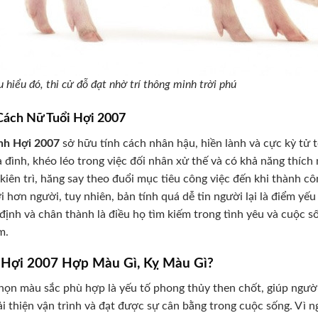
 hiểu đó, thi cử đỗ đạt nhờ trí thông minh trời phú
Cách Nữ Tuổi Hợi 2007
nh Hợi 2007
sở hữu tính cách nhân hậu, hiền lành và cực kỳ tử 
a đình, khéo léo trong việc đối nhân xử thế và có khả năng thíc
 kiên trì, hăng say theo đuổi mục tiêu công việc đến khi thành cô
ợi hơn người, tuy nhiên, bản tính quá dễ tin người lại là điểm yếu
định và chân thành là điều họ tìm kiếm trong tình yêu và cuộc 
m.
 Hợi 2007 Hợp Màu Gì, Kỵ Màu Gì?
họn màu sắc phù hợp là yếu tố phong thủy then chốt, giúp ngườ
ải thiện vận trình và đạt được sự cân bằng trong cuộc sống. Vì 