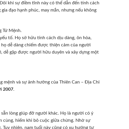
ôi khi sự điềm tĩnh này có thể dẫn đến tính cách
g gia đạo hạnh phúc, may mắn, nhưng nếu không
g Tứ Mệnh.
yếu tố. Họ sở hữu tính cách dịu dàng, ôn hòa,
iúp họ dễ dàng chiếm được thiện cảm của người
ẻ, dễ gặp được người hữu duyên và xây dựng một
g mệnh và sự ảnh hưởng của Thiên Can – Địa Chi
i 2007
.
n sẵn lòng giúp đỡ người khác. Họ là người có ý
ến cùng, hiếm khi bỏ cuộc giữa chừng. Nhờ sự
g. Tuy nhiên, nam tuổi này cũng có xu hướng tự