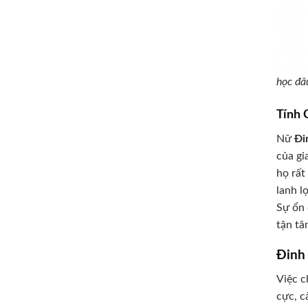
học đâu
Tính 
Nữ
Đi
của gi
họ rất
lanh l
Sự ổn 
tận tâ
Đinh
Việc c
cực, c