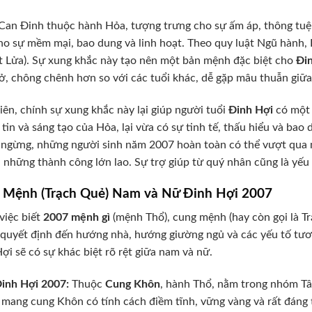
Can Đinh thuộc hành Hỏa, tượng trưng cho sự ấm áp, thông tuệ 
ho sự mềm mại, bao dung và linh hoạt. Theo quy luật Ngũ hành,
t Lửa). Sự xung khắc này tạo nên một bản mệnh đặc biệt cho
Đi
rở, chông chênh hơn so với các tuổi khác, dễ gặp mâu thuẫn giữa 
iên, chính sự xung khắc này lại giúp người tuổi
Đinh Hợi
có một 
 tin và sáng tạo của Hỏa, lại vừa có sự tinh tế, thấu hiểu và ba
ngừng, những người sinh năm 2007 hoàn toàn có thể vượt qua m
i những thành công lớn lao. Sự trợ giúp từ quý nhân cũng là yếu 
 Mệnh (Trạch Quẻ) Nam và Nữ Đinh Hợi 2007
việc biết
2007 mệnh gì
(mệnh Thổ), cung mệnh (hay còn gọi là T
 quyết định đến hướng nhà, hướng giường ngủ và các yếu tố t
ợi sẽ có sự khác biệt rõ rệt giữa nam và nữ.
inh Hợi 2007:
Thuộc
Cung Khôn
, hành Thổ, nằm trong nhóm T
mang cung Khôn có tính cách điềm tĩnh, vững vàng và rất đáng t