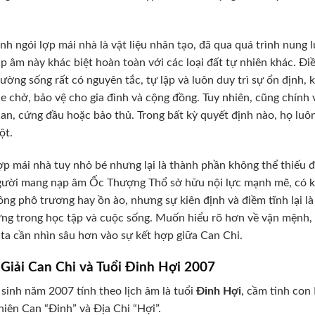
nh ngói lợp mái nhà là vật liệu nhân tạo, đã qua quá trình nung
p âm này khác biệt hoàn toàn với các loại đất tự nhiên khác. 
ường sống rất có nguyên tắc, tự lập và luôn duy trì sự ổn định, k
e chở, bảo vệ cho gia đình và cộng đồng. Tuy nhiên, cũng chính v
an, cứng đầu hoặc bảo thủ. Trong bất kỳ quyết định nào, họ luô
ột.
ợp mái nhà tuy nhỏ bé nhưng lại là thành phần không thể thiếu 
gười mang nạp âm Ốc Thượng Thổ sở hữu nội lực mạnh mẽ, có kh
ng phô trương hay ồn ào, nhưng sự kiên định và điềm tĩnh lại l
ng trong học tập và cuộc sống. Muốn hiểu rõ hơn về vận mệnh, 
ta cần nhìn sâu hơn vào sự kết hợp giữa Can Chi.
Giải Can Chi và Tuổi Đinh Hợi 2007
sinh năm 2007 tính theo lịch âm là tuổi
Đinh Hợi
, cầm tinh con 
hiên Can “Đinh” và Địa Chi “Hợi”.