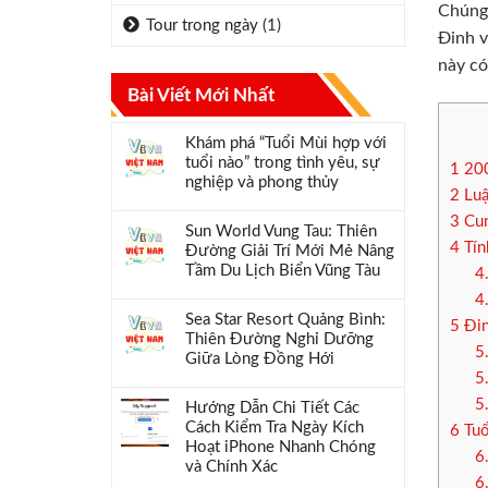
Chúng 
Tour trong ngày
(1)
Đinh v
này có
Bài Viết Mới Nhất
Khám phá “Tuổi Mùi hợp với
tuổi nào” trong tình yêu, sự
1
200
nghiệp và phong thủy
2
Luậ
3
Cun
Sun World Vung Tau: Thiên
4
Tín
Đường Giải Trí Mới Mẻ Nâng
Tầm Du Lịch Biển Vũng Tàu
4
4
Sea Star Resort Quảng Bình:
5
Đin
Thiên Đường Nghỉ Dưỡng
5
Giữa Lòng Đồng Hới
5
5
Hướng Dẫn Chi Tiết Các
Cách Kiểm Tra Ngày Kích
6
Tuổ
Hoạt iPhone Nhanh Chóng
6
và Chính Xác
6