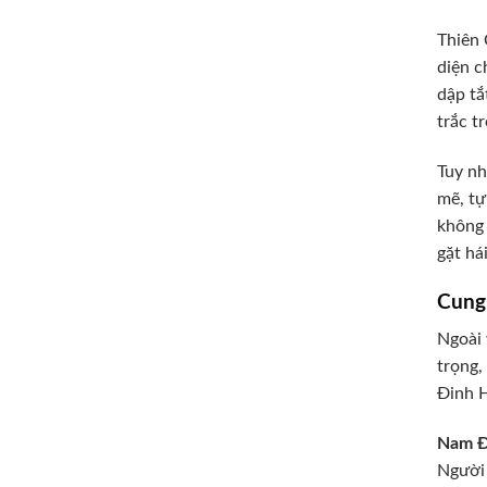
Thiên 
diện c
dập tắ
trắc t
Tuy nh
mẽ, tự
không 
gặt há
Cung
Ngoài 
trọng,
Đinh H
Nam Đ
Người 