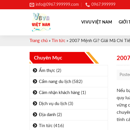
Skip
info@0967.999999.com
0967.999999
to
content
VIVU VIỆT NAM
GIỚI 
Trang chủ
»
Tin tức
»
2007 Mệnh Gì? Giải Mã Chi Ti
Chuyên Mục
2007
Ẩm thực
(2)
Post
Cẩm nang du lịch
(582)
Nếu bạ
Cảm nhận khách hàng
(1)
quy lu
Dịch vụ du lịch
(3)
vững c
chuyên
Địa danh
(2)
tính c
Tin tức
(416)