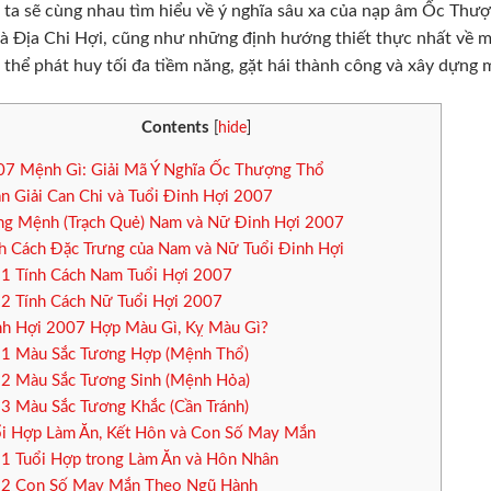
ta sẽ cùng nhau tìm hiểu về ý nghĩa sâu xa của nạp âm Ốc Thượ
à Địa Chi Hợi, cũng như những định hướng thiết thực nhất về m
 thể phát huy tối đa tiềm năng, gặt hái thành công và xây dựng
Contents
[
hide
]
7 Mệnh Gì: Giải Mã Ý Nghĩa Ốc Thượng Thổ
n Giải Can Chi và Tuổi Đinh Hợi 2007
g Mệnh (Trạch Quẻ) Nam và Nữ Đinh Hợi 2007
h Cách Đặc Trưng của Nam và Nữ Tuổi Đinh Hợi
.1
Tính Cách Nam Tuổi Hợi 2007
.2
Tính Cách Nữ Tuổi Hợi 2007
h Hợi 2007 Hợp Màu Gì, Kỵ Màu Gì?
.1
Màu Sắc Tương Hợp (Mệnh Thổ)
.2
Màu Sắc Tương Sinh (Mệnh Hỏa)
.3
Màu Sắc Tương Khắc (Cần Tránh)
i Hợp Làm Ăn, Kết Hôn và Con Số May Mắn
.1
Tuổi Hợp trong Làm Ăn và Hôn Nhân
.2
Con Số May Mắn Theo Ngũ Hành