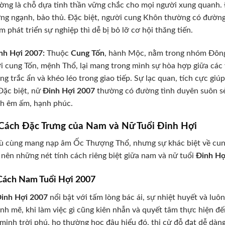
ờng là chỗ dựa tinh thần vững chắc cho mọi người xung quanh. Đ
ng ngạnh, bảo thủ. Đặc biệt, người cung Khôn thường có đườn
m phát triển sự nghiệp thì dễ bị bỏ lỡ cơ hội thăng tiến.
nh Hợi 2007:
Thuộc
Cung Tốn
, hành Mộc, nằm trong nhóm Đôn
i cung Tốn, mệnh Thổ, lại mang trong mình sự hòa hợp giữa các 
òng trắc ẩn và khéo léo trong giao tiếp. Sự lạc quan, tích cực g
Đặc biệt, nữ
Đinh Hợi 2007
thường có đường tình duyên suôn s
nh êm ấm, hạnh phúc.
 Cách Đặc Trưng của Nam và Nữ Tuổi Đinh Hợi
 cùng mang nạp âm Ốc Thượng Thổ, nhưng sự khác biệt về cun
 nên những nét tính cách riêng biệt giữa nam và nữ tuổi
Đinh Hợ
Cách Nam Tuổi Hợi 2007
inh Hợi 2007
nổi bật với tấm lòng bác ái, sự nhiệt huyết và luô
nh mẽ, khi làm việc gì cũng kiên nhẫn và quyết tâm thực hiện đ
minh trời phú, họ thường học đâu hiểu đó, thi cử đỗ đạt dễ dàn