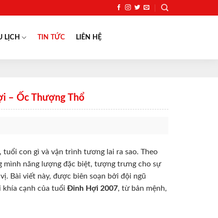
U LỊCH
TIN TỨC
LIÊN HỆ
ợi – Ốc Thượng Thổ
, tuổi con gì và vận trình tương lai ra sao. Theo
 mình năng lượng đặc biệt, tượng trưng cho sự
ị. Bài viết này, được biên soạn bởi đội ngũ
 khía cạnh của tuổi
Đinh Hợi 2007
, từ bản mệnh,