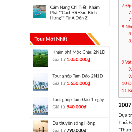
7
Địn
Cẩm Nang Chi Tiết: Khám
7
Phá **Cách Đi Đảo Bình
Hưng** Từ A Đến Z
7
8
Nhữ
8
Tour Mới Nhất
8
Khám phá Mộc Châu 2N1Đ
Giá
Giá
Giá từ
1.050.000
₫
9
Vật
gốc
hiện
9
là:
tại
Tour ghép Tam Đảo 2N1Đ
9
1.300.000₫.
là:
Giá
Giá
Giá từ
1.650.000
₫
10
Đỉ
1.050.000₫.
gốc
hiện
11
Kế
là:
tại
Tour ghép Tam Đảo 1 ngày
1.800.000₫.
là:
2007
Giá
Giá
Giá từ
940.000
₫
1.650.000₫.
gốc
hiện
Dựa tr
là:
tại
Thổ
. 
Du thuyền sông Hồng
1.000.000₫.
là:
“Thượn
Giá từ
790.000
₫
940.000₫.