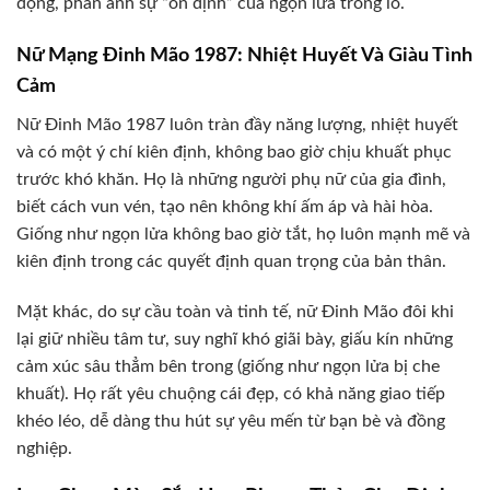
động, phản ánh sự “ổn định” của ngọn lửa trong lò.
Nữ Mạng Đinh Mão 1987: Nhiệt Huyết Và Giàu Tình
Cảm
Nữ Đinh Mão 1987 luôn tràn đầy năng lượng, nhiệt huyết
và có một ý chí kiên định, không bao giờ chịu khuất phục
trước khó khăn. Họ là những người phụ nữ của gia đình,
biết cách vun vén, tạo nên không khí ấm áp và hài hòa.
Giống như ngọn lửa không bao giờ tắt, họ luôn mạnh mẽ và
kiên định trong các quyết định quan trọng của bản thân.
Mặt khác, do sự cầu toàn và tinh tế, nữ Đinh Mão đôi khi
lại giữ nhiều tâm tư, suy nghĩ khó giãi bày, giấu kín những
cảm xúc sâu thẳm bên trong (giống như ngọn lửa bị che
khuất). Họ rất yêu chuộng cái đẹp, có khả năng giao tiếp
khéo léo, dễ dàng thu hút sự yêu mến từ bạn bè và đồng
nghiệp.