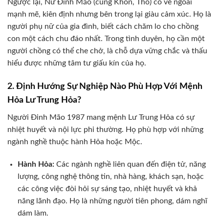
Ngược lại, Nữ Đinh Mão (cung Khôn, Thổ) có vẻ ngoài
mạnh mẽ, kiên định nhưng bên trong lại giàu cảm xúc. Họ là
người phụ nữ của gia đình, biết cách chăm lo cho chồng
con một cách chu đáo nhất. Trong tình duyên, họ cần một
người chồng có thể che chở, là chỗ dựa vững chắc và thấu
hiểu được những tâm tư giấu kín của họ.
2. Định Hướng Sự Nghiệp Nào Phù Hợp Với Mệnh
Hỏa Lư Trung Hỏa?
Người Đinh Mão 1987 mang mệnh Lư Trung Hỏa có sự
nhiệt huyết và nội lực phi thường. Họ phù hợp với những
ngành nghề thuộc hành Hỏa hoặc Mộc.
Hành Hỏa:
Các ngành nghề liên quan đến điện tử, năng
lượng, công nghệ thông tin, nhà hàng, khách sạn, hoặc
các công việc đòi hỏi sự sáng tạo, nhiệt huyết và khả
năng lãnh đạo. Họ là những người tiên phong, dám nghĩ
dám làm.