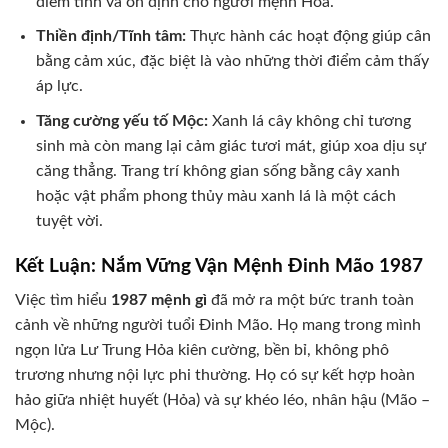
điềm tĩnh và ổn định cho người mệnh Hỏa.
Thiền định/Tĩnh tâm:
Thực hành các hoạt động giúp cân
bằng cảm xúc, đặc biệt là vào những thời điểm cảm thấy
áp lực.
Tăng cường yếu tố Mộc:
Xanh lá cây không chỉ tương
sinh mà còn mang lại cảm giác tươi mát, giúp xoa dịu sự
căng thẳng. Trang trí không gian sống bằng cây xanh
hoặc vật phẩm phong thủy màu xanh lá là một cách
tuyệt vời.
Kết Luận: Nắm Vững Vận Mệnh Đinh Mão 1987
Việc tìm hiểu
1987 mệnh gì
đã mở ra một bức tranh toàn
cảnh về những người tuổi Đinh Mão. Họ mang trong mình
ngọn lửa Lư Trung Hỏa kiên cường, bền bỉ, không phô
trương nhưng nội lực phi thường. Họ có sự kết hợp hoàn
hảo giữa nhiệt huyết (Hỏa) và sự khéo léo, nhân hậu (Mão –
Mộc).