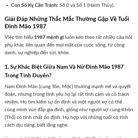
Con Số Kỵ Cần Tránh:
Số 0 và Số 1 (Hành Thủy).
Giải Đáp Những Thắc Mắc Thường Gặp Về Tuổi
Đinh Mão 1987
Việc tìm hiểu
1987 mệnh gì
luôn kéo theo rất nhiều câu hỏi
phụ khác liên quan đến mọi mặt của cuộc sống, từ công
danh, sự nghiệp đến sức khỏe.
1. Sự Khác Biệt Giữa Nam Và Nữ Đinh Mão 1987
Trong Tình Duyên?
Nam Đinh Mão (cung Tốn, Mộc) thường mạnh mẽ và quyết
đoán, nhưng trong tình yêu họ lại rất tình cảm và có trách
nhiệm. Họ tìm kiếm sự ổn định và một người vợ có thể
cùng mình vun đắp gia đình, giống như người vợ cung Khôn
(Thổ) có tính chất ổn định. Họ hợp với những tuổi có tính
cách dịu dàng, biết lắng nghe.