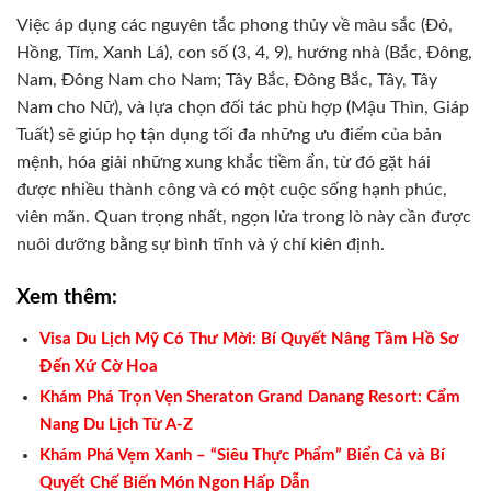
Việc áp dụng các nguyên tắc phong thủy về màu sắc (Đỏ,
Hồng, Tím, Xanh Lá), con số (3, 4, 9), hướng nhà (Bắc, Đông,
Nam, Đông Nam cho Nam; Tây Bắc, Đông Bắc, Tây, Tây
Nam cho Nữ), và lựa chọn đối tác phù hợp (Mậu Thìn, Giáp
Tuất) sẽ giúp họ tận dụng tối đa những ưu điểm của bản
mệnh, hóa giải những xung khắc tiềm ẩn, từ đó gặt hái
được nhiều thành công và có một cuộc sống hạnh phúc,
viên mãn. Quan trọng nhất, ngọn lửa trong lò này cần được
nuôi dưỡng bằng sự bình tĩnh và ý chí kiên định.
Xem thêm:
Visa Du Lịch Mỹ Có Thư Mời: Bí Quyết Nâng Tầm Hồ Sơ
Đến Xứ Cờ Hoa
Khám Phá Trọn Vẹn Sheraton Grand Danang Resort: Cẩm
Nang Du Lịch Từ A-Z
Khám Phá Vẹm Xanh – “Siêu Thực Phẩm” Biển Cả và Bí
Quyết Chế Biến Món Ngon Hấp Dẫn