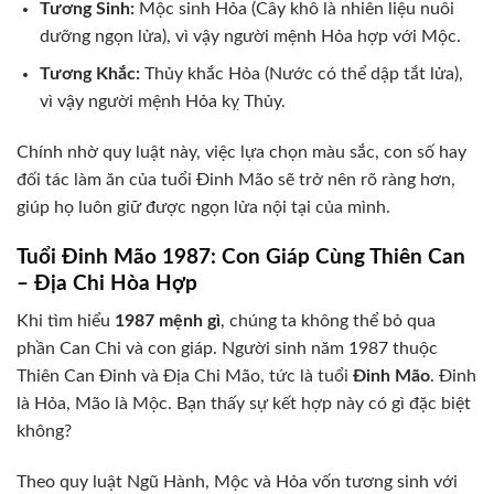
Tương Sinh:
Mộc sinh Hỏa (Cây khô là nhiên liệu nuôi
dưỡng ngọn lửa), vì vậy người mệnh Hỏa hợp với Mộc.
Tương Khắc:
Thủy khắc Hỏa (Nước có thể dập tắt lửa),
vì vậy người mệnh Hỏa kỵ Thủy.
Chính nhờ quy luật này, việc lựa chọn màu sắc, con số hay
đối tác làm ăn của tuổi Đinh Mão sẽ trở nên rõ ràng hơn,
giúp họ luôn giữ được ngọn lửa nội tại của mình.
Tuổi Đinh Mão 1987: Con Giáp Cùng Thiên Can
– Địa Chi Hòa Hợp
Khi tìm hiểu
1987 mệnh gì
, chúng ta không thể bỏ qua
phần Can Chi và con giáp. Người sinh năm 1987 thuộc
Thiên Can Đinh và Địa Chi Mão, tức là tuổi
Đinh Mão
. Đinh
là Hỏa, Mão là Mộc. Bạn thấy sự kết hợp này có gì đặc biệt
không?
Theo quy luật Ngũ Hành, Mộc và Hỏa vốn tương sinh với