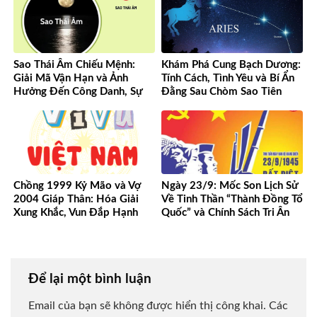
Sao Thái Âm Chiếu Mệnh:
Khám Phá Cung Bạch Dương:
Giải Mã Vận Hạn và Ảnh
Tính Cách, Tình Yêu và Bí Ẩn
Hưởng Đến Công Danh, Sự
Đằng Sau Chòm Sao Tiên
Nghiệp Của Bạn
Phong
Chồng 1999 Kỷ Mão và Vợ
Ngày 23/9: Mốc Son Lịch Sử
2004 Giáp Thân: Hóa Giải
Về Tinh Thần “Thành Đồng Tổ
Xung Khắc, Vun Đắp Hạnh
Quốc” và Chính Sách Tri Ân
Phúc Bền Lâu
Người Có Công
Để lại một bình luận
Email của bạn sẽ không được hiển thị công khai.
Các