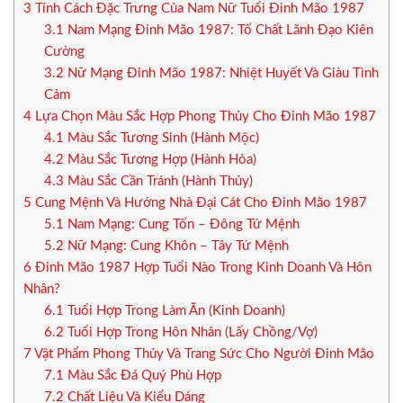
3
Tính Cách Đặc Trưng Của Nam Nữ Tuổi Đinh Mão 1987
3.1
Nam Mạng Đinh Mão 1987: Tố Chất Lãnh Đạo Kiên
Cường
3.2
Nữ Mạng Đinh Mão 1987: Nhiệt Huyết Và Giàu Tình
Cảm
4
Lựa Chọn Màu Sắc Hợp Phong Thủy Cho Đinh Mão 1987
4.1
Màu Sắc Tương Sinh (Hành Mộc)
4.2
Màu Sắc Tương Hợp (Hành Hỏa)
4.3
Màu Sắc Cần Tránh (Hành Thủy)
5
Cung Mệnh Và Hướng Nhà Đại Cát Cho Đinh Mão 1987
5.1
Nam Mạng: Cung Tốn – Đông Tứ Mệnh
5.2
Nữ Mạng: Cung Khôn – Tây Tứ Mệnh
6
Đinh Mão 1987 Hợp Tuổi Nào Trong Kinh Doanh Và Hôn
Nhân?
6.1
Tuổi Hợp Trong Làm Ăn (Kinh Doanh)
6.2
Tuổi Hợp Trong Hôn Nhân (Lấy Chồng/Vợ)
7
Vật Phẩm Phong Thủy Và Trang Sức Cho Người Đinh Mão
7.1
Màu Sắc Đá Quý Phù Hợp
7.2
Chất Liệu Và Kiểu Dáng