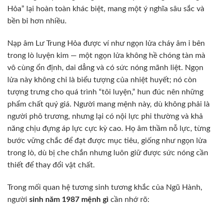
Hỏa” lại hoàn toàn khác biệt, mang một ý nghĩa sâu sắc và
bền bỉ hơn nhiều.
Nạp âm Lư Trung Hỏa được ví như ngọn lửa cháy âm ỉ bên
trong lò luyện kim — một ngọn lửa không hề chóng tàn mà
vô cùng ổn định, dai dẳng và có sức nóng mãnh liệt. Ngọn
lửa này không chỉ là biểu tượng của nhiệt huyết; nó còn
tượng trưng cho quá trình “tôi luyện,” hun đúc nên những
phẩm chất quý giá. Người mang mệnh này, dù không phải là
người phô trương, nhưng lại có nội lực phi thường và khả
năng chịu đựng áp lực cực kỳ cao. Họ âm thầm nỗ lực, từng
bước vững chắc để đạt được mục tiêu, giống như ngọn lửa
trong lò, dù bị che chắn nhưng luôn giữ được sức nóng cần
thiết để thay đổi vật chất.
Trong mối quan hệ tương sinh tương khắc của Ngũ Hành,
người
sinh năm 1987 mệnh gì
cần nhớ rõ: