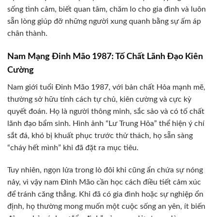
sống tình cảm, biết quan tâm, chăm lo cho gia đình và luôn
sẵn lòng giúp đỡ những người xung quanh bằng sự ấm áp
chân thành.
Nam Mạng Đinh Mão 1987: Tố Chất Lãnh Đạo Kiên
Cường
Nam giới tuổi Đinh Mão 1987, với bản chất Hỏa mạnh mẽ,
thường sở hữu tính cách tự chủ, kiên cường và cực kỳ
quyết đoán. Họ là người thông minh, sắc sảo và có tố chất
lãnh đạo bẩm sinh. Hình ảnh “Lư Trung Hỏa” thể hiện ý chí
sắt đá, khó bị khuất phục trước thử thách, họ sẵn sàng
“cháy hết mình” khi đã đặt ra mục tiêu.
Tuy nhiên, ngọn lửa trong lò đôi khi cũng ẩn chứa sự nóng
nảy, vì vậy nam Đinh Mão cần học cách điều tiết cảm xúc
để tránh căng thẳng. Khi đã có gia đình hoặc sự nghiệp ổn
định, họ thường mong muốn một cuộc sống an yên, ít biến