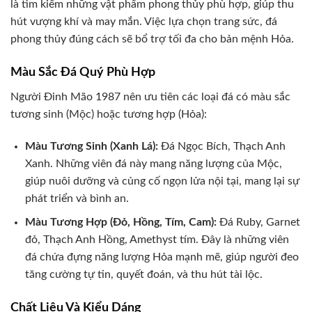
là tìm kiếm những vật phẩm phong thủy phù hợp, giúp thu
hút vượng khí và may mắn. Việc lựa chọn trang sức, đá
phong thủy đúng cách sẽ bổ trợ tối đa cho bản mệnh Hỏa.
Màu Sắc Đá Quý Phù Hợp
Người Đinh Mão 1987 nên ưu tiên các loại đá có màu sắc
tương sinh (Mộc) hoặc tương hợp (Hỏa):
Màu Tương Sinh (Xanh Lá):
Đá Ngọc Bích, Thạch Anh
Xanh. Những viên đá này mang năng lượng của Mộc,
giúp nuôi dưỡng và củng cố ngọn lửa nội tại, mang lại sự
phát triển và bình an.
Màu Tương Hợp (Đỏ, Hồng, Tím, Cam):
Đá Ruby, Garnet
đỏ, Thạch Anh Hồng, Amethyst tím. Đây là những viên
đá chứa đựng năng lượng Hỏa mạnh mẽ, giúp người đeo
tăng cường tự tin, quyết đoán, và thu hút tài lộc.
Chất Liệu Và Kiểu Dáng