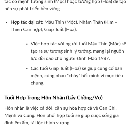
tác có mệnh tương sinh (Mộc) hoặc tương hợp (Hỏa) để tạo
nên sự phát triển bền vững.
Hợp tác đại cát:
Mậu Thìn (Mộc), Nhâm Thân (Kim –
Thiên Can hợp), Giáp Tuất (Hỏa).
Việc hợp tác với người tuổi Mậu Thìn (Mộc) sẽ
tạo ra sự tương sinh lý tưởng, mang lại nguồn
lực dồi dào cho người Đinh Mão 1987.
Các tuổi Giáp Tuất (Hỏa) sẽ giúp củng cố bản
mệnh, cùng nhau “cháy” hết mình vì mục tiêu
chung.
Tuổi Hợp Trong Hôn Nhân (Lấy Chồng/Vợ)
Hôn nhân là việc cả đời, cần sự hòa hợp cả về Can Chi,
Mệnh và Cung. Hôn phối hợp tuổi sẽ giúp cuộc sống gia
đình êm ấm, tài lộc thịnh vượng.