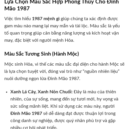
Lựa Chọn Màu Sắc Hợp Phong Thủy Cho Đinh
Mão 1987
Việc tìm hiểu
1987 mệnh gì
giúp chúng ta xác định được
gam màu nào mang lại may mắn và tài lộc. Màu sắc là yếu
tố quan trọng giúp cân bằng năng lượng và kích hoạt vận
may, đặc biệt với người mệnh Hỏa.
Màu Sắc Tương Sinh (Hành Mộc)
Mộc sinh Hỏa, vì thế các màu sắc đại diện cho hành Mộc sẽ
là lựa chọn tuyệt vời, đóng vai trò như “nguồn nhiên liệu”
nuôi dưỡng ngọn lửa Đinh Mão 1987.
Xanh Lá Cây, Xanh Nõn Chuối:
Đây là màu của thiên
nhiên, của sự sống, mang đến sự tươi mới, hy vọng và
sức sống mãnh liệt. Khi sử dụng các màu này, người
Đinh Mão 1987
sẽ dễ dàng đạt được thuận lợi trong
công danh sự nghiệp, được quý nhân phù trợ và gặp
nhiều cơ hội phát triển.