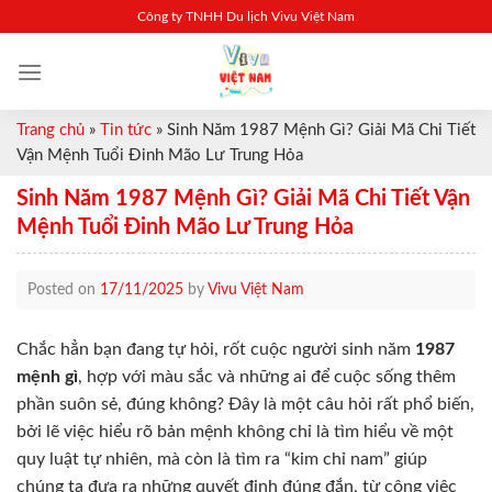
Skip
Công ty TNHH Du lịch Vivu Việt Nam
to
content
Trang chủ
»
Tin tức
»
Sinh Năm 1987 Mệnh Gì? Giải Mã Chi Tiết
Vận Mệnh Tuổi Đinh Mão Lư Trung Hỏa
Sinh Năm 1987 Mệnh Gì? Giải Mã Chi Tiết Vận
Mệnh Tuổi Đinh Mão Lư Trung Hỏa
Posted on
17/11/2025
by
Vivu Việt Nam
Chắc hẳn bạn đang tự hỏi, rốt cuộc người sinh năm
1987
mệnh gì
, hợp với màu sắc và những ai để cuộc sống thêm
phần suôn sẻ, đúng không? Đây là một câu hỏi rất phổ biến,
bởi lẽ việc hiểu rõ bản mệnh không chỉ là tìm hiểu về một
quy luật tự nhiên, mà còn là tìm ra “kim chỉ nam” giúp
chúng ta đưa ra những quyết định đúng đắn, từ công việc