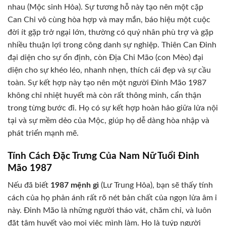
nhau (Mộc sinh Hỏa). Sự tương hỗ này tạo nên một cặp
Can Chi vô cùng hòa hợp và may mắn, báo hiệu một cuộc
đời ít gặp trở ngại lớn, thường có quý nhân phù trợ và gặp
nhiều thuận lợi trong công danh sự nghiệp. Thiên Can Đinh
đại diện cho sự ổn định, còn Địa Chi Mão (con Mèo) đại
diện cho sự khéo léo, nhanh nhẹn, thích cái đẹp và sự cầu
toàn. Sự kết hợp này tạo nên một người Đinh Mão 1987
không chỉ nhiệt huyết mà còn rất thông minh, cẩn thận
trong từng bước đi. Họ có sự kết hợp hoàn hảo giữa lửa nội
tại và sự mềm dẻo của Mộc, giúp họ dễ dàng hòa nhập và
phát triển mạnh mẽ.
Tính Cách Đặc Trưng Của Nam Nữ Tuổi Đinh
Mão 1987
Nếu đã biết
1987 mệnh gì
(Lư Trung Hỏa), bạn sẽ thấy tính
cách của họ phản ánh rất rõ nét bản chất của ngọn lửa âm ỉ
này. Đinh Mão là những người tháo vát, chăm chỉ, và luôn
đặt tâm huyết vào mọi việc mình làm. Họ là tuýp người