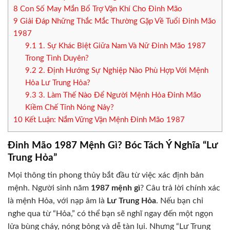
8
Con Số May Mắn Bổ Trợ Vận Khí Cho Đinh Mão
9
Giải Đáp Những Thắc Mắc Thường Gặp Về Tuổi Đinh Mão
1987
9.1
1. Sự Khác Biệt Giữa Nam Và Nữ Đinh Mão 1987
Trong Tình Duyên?
9.2
2. Định Hướng Sự Nghiệp Nào Phù Hợp Với Mệnh
Hỏa Lư Trung Hỏa?
9.3
3. Làm Thế Nào Để Người Mệnh Hỏa Đinh Mão
Kiềm Chế Tính Nóng Nảy?
10
Kết Luận: Nắm Vững Vận Mệnh Đinh Mão 1987
Đinh Mão 1987 Mệnh Gì? Bóc Tách Ý Nghĩa “Lư
Trung Hỏa”
Mọi thông tin phong thủy bắt đầu từ việc xác định bản
mệnh. Người sinh năm
1987 mệnh gì
? Câu trả lời chính xác
là mệnh Hỏa, với nạp âm là
Lư Trung Hỏa
. Nếu bạn chỉ
nghe qua từ “Hỏa,” có thể bạn sẽ nghĩ ngay đến một ngọn
lửa bùng cháy, nóng bỏng và dễ tàn lụi. Nhưng “Lư Trung