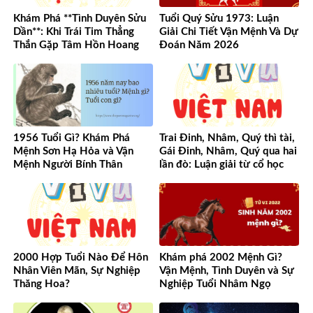
Khám Phá **Tình Duyên Sửu
Tuổi Quý Sửu 1973: Luận
Dần**: Khi Trái Tim Thẳng
Giải Chi Tiết Vận Mệnh Và Dự
Thắn Gặp Tâm Hồn Hoang
Đoán Năm 2026
Dã
1956 Tuổi Gì? Khám Phá
Trai Đinh, Nhâm, Quý thì tài,
Mệnh Sơn Hạ Hỏa và Vận
Gái Đinh, Nhâm, Quý qua hai
Mệnh Người Bính Thân
lần đò: Luận giải từ cổ học
đến hiện đại
2000 Hợp Tuổi Nào Để Hôn
Khám phá 2002 Mệnh Gì?
Nhân Viên Mãn, Sự Nghiệp
Vận Mệnh, Tình Duyên và Sự
Thăng Hoa?
Nghiệp Tuổi Nhâm Ngọ