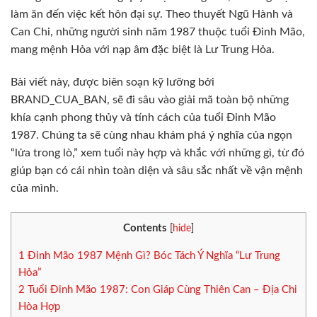
làm ăn đến việc kết hôn đại sự. Theo thuyết Ngũ Hành và
Can Chi, những người sinh năm 1987 thuộc tuổi Đinh Mão,
mang mệnh Hỏa với nạp âm đặc biệt là Lư Trung Hỏa.
Bài viết này, được biên soạn kỹ lưỡng bởi
BRAND_CUA_BAN, sẽ đi sâu vào giải mã toàn bộ những
khía cạnh phong thủy và tính cách của tuổi Đinh Mão
1987. Chúng ta sẽ cùng nhau khám phá ý nghĩa của ngọn
“lửa trong lò,” xem tuổi này hợp và khắc với những gì, từ đó
giúp bạn có cái nhìn toàn diện và sâu sắc nhất về vận mệnh
của mình.
Contents
[
hide
]
1
Đinh Mão 1987 Mệnh Gì? Bóc Tách Ý Nghĩa “Lư Trung
Hỏa”
2
Tuổi Đinh Mão 1987: Con Giáp Cùng Thiên Can – Địa Chi
Hòa Hợp