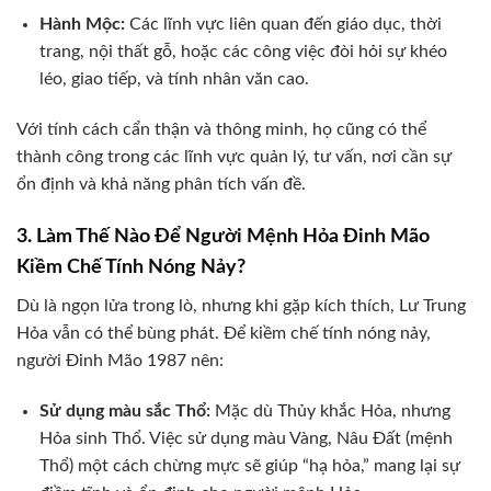
Hành Mộc:
Các lĩnh vực liên quan đến giáo dục, thời
trang, nội thất gỗ, hoặc các công việc đòi hỏi sự khéo
léo, giao tiếp, và tính nhân văn cao.
Với tính cách cẩn thận và thông minh, họ cũng có thể
thành công trong các lĩnh vực quản lý, tư vấn, nơi cần sự
ổn định và khả năng phân tích vấn đề.
3. Làm Thế Nào Để Người Mệnh Hỏa Đinh Mão
Kiềm Chế Tính Nóng Nảy?
Dù là ngọn lửa trong lò, nhưng khi gặp kích thích, Lư Trung
Hỏa vẫn có thể bùng phát. Để kiềm chế tính nóng nảy,
người Đinh Mão 1987 nên:
Sử dụng màu sắc Thổ:
Mặc dù Thủy khắc Hỏa, nhưng
Hỏa sinh Thổ. Việc sử dụng màu Vàng, Nâu Đất (mệnh
Thổ) một cách chừng mực sẽ giúp “hạ hỏa,” mang lại sự