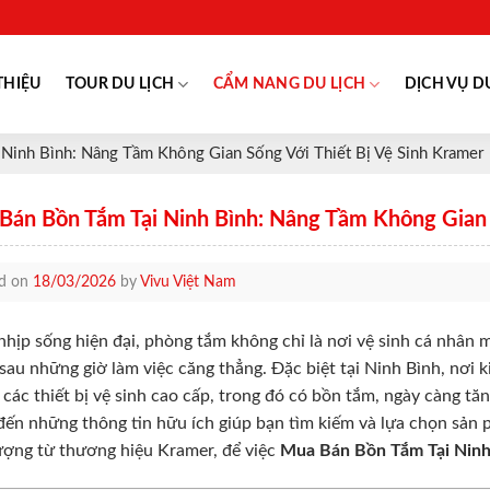
THIỆU
TOUR DU LỊCH
CẨM NANG DU LỊCH
DỊCH VỤ D
Ninh Bình: Nâng Tầm Không Gian Sống Với Thiết Bị Vệ Sinh Kramer
Bán Bồn Tắm Tại Ninh Bình: Nâng Tầm Không Gian S
ed on
18/03/2026
by
Vivu Việt Nam
nhịp sống hiện đại, phòng tắm không chỉ là nơi vệ sinh cá nhân m
sau những giờ làm việc căng thẳng. Đặc biệt tại Ninh Bình, nơi k
 các thiết bị vệ sinh cao cấp, trong đó có bồn tắm, ngày càng t
ến những thông tin hữu ích giúp bạn tìm kiếm và lựa chọn sản 
ượng từ thương hiệu Kramer, để việc
Mua Bán Bồn Tắm Tại Ninh