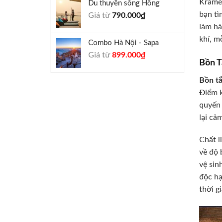
Kramer
Du thuyền sông Hồng
1.000.000₫.
là:
bạn tì
Giá từ
790.000
₫
940.000₫.
làm hà
khí, m
Combo Hà Nội - Sapa
Giá
Giá
Giá từ
899.000
₫
Bồn T
gốc
hiện
là:
tại
Bồn t
990.000₫.
là:
Điểm k
899.000₫.
quyến 
lại cả
Chất l
về độ 
vệ sin
độc hạ
thời g