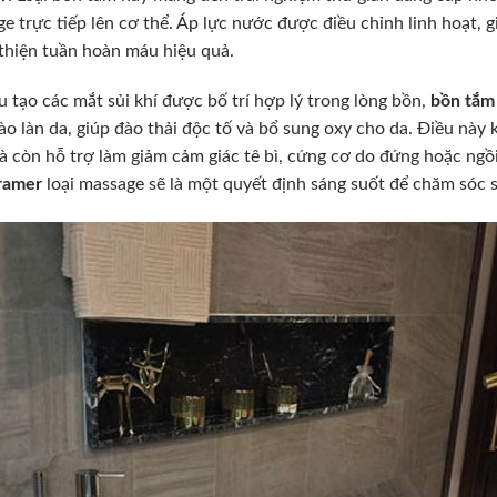
e trực tiếp lên cơ thể. Áp lực nước được điều chỉnh linh hoạt,
 thiện tuần hoàn máu hiệu quả.
u tạo các mắt sủi khí được bố trí hợp lý trong lòng bồn,
bồn tắm
ào làn da, giúp đào thải độc tố và bổ sung oxy cho da. Điều này 
 còn hỗ trợ làm giảm cảm giác tê bì, cứng cơ do đứng hoặc ngồi
ramer
loại massage sẽ là một quyết định sáng suốt để chăm sóc s