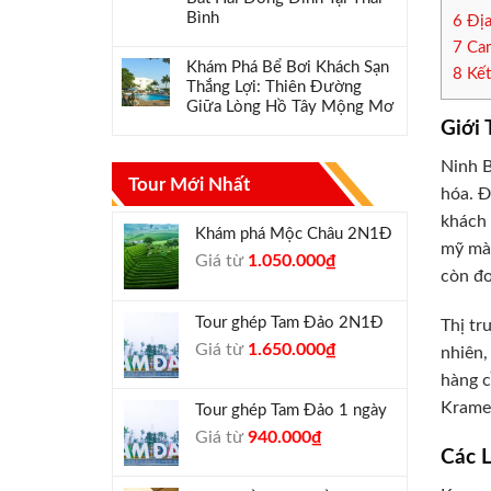
Bình
6
Địa
7
Cam
Khám Phá Bể Bơi Khách Sạn
8
Kết
Thắng Lợi: Thiên Đường
Giữa Lòng Hồ Tây Mộng Mơ
Giới 
Ninh B
Tour Mới Nhất
hóa. Đ
khách 
Khám phá Mộc Châu 2N1Đ
mỹ mà 
Giá
Giá
Giá từ
1.050.000
₫
còn đơ
gốc
hiện
là:
tại
Tour ghép Tam Đảo 2N1Đ
Thị tr
1.300.000₫.
là:
Giá
Giá
Giá từ
1.650.000
₫
1.050.000₫.
nhiên,
gốc
hiện
hàng c
là:
tại
Kramer
Tour ghép Tam Đảo 1 ngày
1.800.000₫.
là:
Giá
Giá
Giá từ
940.000
₫
1.650.000₫.
Các 
gốc
hiện
là:
tại