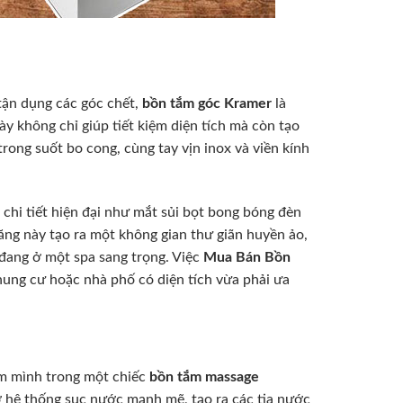
tận dụng các góc chết,
bồn tắm góc Kramer
là
ày không chỉ giúp tiết kiệm diện tích mà còn tạo
rong suốt bo cong, cùng tay vịn inox và viền kính
 chi tiết hiện đại như mắt sủi bọt bong bóng đèn
ăng này tạo ra một không gian thư giãn huyền ảo,
đang ở một spa sang trọng. Việc
Mua Bán Bồn
hung cư hoặc nhà phố có diện tích vừa phải ưa
âm mình trong một chiếc
bồn tắm massage
ờ hệ thống sục nước mạnh mẽ, tạo ra các tia nước