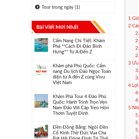
Tour trong ngày
(1)
1
Giớ
2
Các
Bài Viết Mới Nhất
2
Cẩm Nang Chi Tiết: Khám
2
Phá **Cách Đi Đảo Bình
2
Hưng** Từ A Đến Z
2
3
Ưu 
Khám phá Phú Quốc: Cẩm
3
nang Du lịch Đảo Ngọc Toàn
diện từ A đến Z cùng Vivu
3
Việt Nam
4
Lợi
4
Khám Phá Tour 4 Đảo Phú
4
Quốc: Hành Trình Trọn Vẹn
Nam Đảo Với Cáp Treo Hòn
5
Nhữ
Thơm Tuyệt Đỉnh
5
5
Đền Đồng Bằng: Ngôi Đền
5
Cổ Kính Thờ Đức Vua Cha
5
Bát Hải Đông Đình Tại Thái