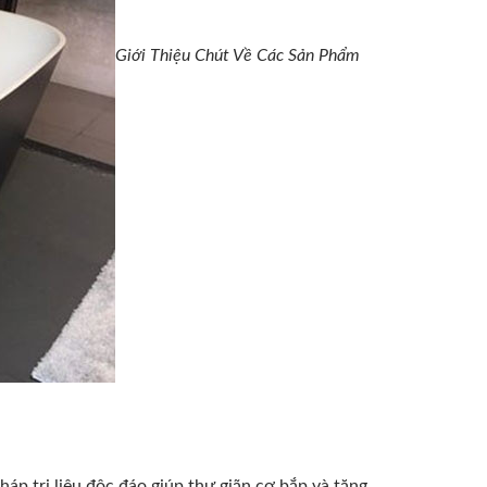
Giới Thiệu Chút Về Các Sản Phẩm
pháp trị liệu độc đáo giúp thư giãn cơ bắp và tăng