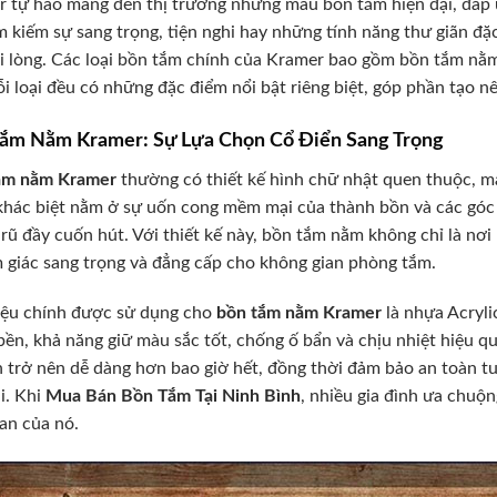
 tự hào mang đến thị trường những mẫu bồn tắm hiện đại, đáp 
m kiếm sự sang trọng, tiện nghi hay những tính năng thư giãn đặ
i lòng. Các loại bồn tắm chính của Kramer bao gồm bồn tắm nằ
ỗi loại đều có những đặc điểm nổi bật riêng biệt, góp phần tạo
ắm Nằm Kramer: Sự Lựa Chọn Cổ Điển Sang Trọng
ắm nằm Kramer
thường có thiết kế hình chữ nhật quen thuộc, ma
hác biệt nằm ở sự uốn cong mềm mại của thành bồn và các góc 
rũ đầy cuốn hút. Với thiết kế này, bồn tắm nằm không chỉ là nơ
m giác sang trọng và đẳng cấp cho không gian phòng tắm.
iệu chính được sử dụng cho
bồn tắm nằm Kramer
là nhựa Acrylic
bền, khả năng giữ màu sắc tốt, chống ố bẩn và chịu nhiệt hiệu q
h trở nên dễ dàng hơn bao giờ hết, đồng thời đảm bảo an toàn t
i. Khi
Mua Bán Bồn Tắm Tại Ninh Bình
, nhiều gia đình ưa chuộ
ian của nó.