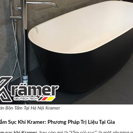
n Bồn Tắm Tại Hà Nội Kramer
ắm Sục Khí Kramer: Phương Pháp Trị Liệu Tại Gia
ắm sục khí Kramer
, hay còn gọi là “tắm sủi-sục”, là một phương 