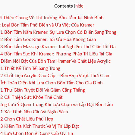
Contents
[
hide
]
i Thiệu Chung Về Thị Trường Bồn Tắm Tại Ninh Bình
 Loại Bồn Tắm Phổ Biến và Ưu Việt Của Kramer
.1
Bồn Tắm Nằm Kramer: Sự Lựa Chọn Cổ Điển Sang Trọng
.2
Bồn Tắm Góc Kramer: Tối Ưu Hóa Không Gian
.3
Bồn Tắm Massage Kramer: Trải Nghiệm Thư Giãn Tối Đa
.4
Bồn Tắm Sục Khí Kramer: Phương Pháp Trị Liệu Tại Gia
Điểm Nổi Bật Của Bồn Tắm Kramer Và Chất Liệu Acrylic
.1
Thiết Kế Tinh Tế, Sang Trọng
.2
Chất Liệu Acrylic Cao Cấp – Bền Đẹp Vượt Thời Gian
 Ích Toàn Diện Khi Lựa Chọn Bồn Tắm Cho Gia Đình
.1
Thư Giãn Tuyệt Đối Và Giảm Căng Thẳng
.2
Cải Thiện Sức Khỏe Thể Chất
ng Lưu Ý Quan Trọng Khi Lựa Chọn và Lắp Đặt Bồn Tắm
.1
Xác Định Nhu Cầu Và Ngân Sách
.2
Chọn Chất Liệu Phù Hợp
.3
Kiểm Tra Kích Thước Và Vị Trí Lắp Đặt
.4
Lựa Chọn Đơn Vị Cung Cấp Uy Tín