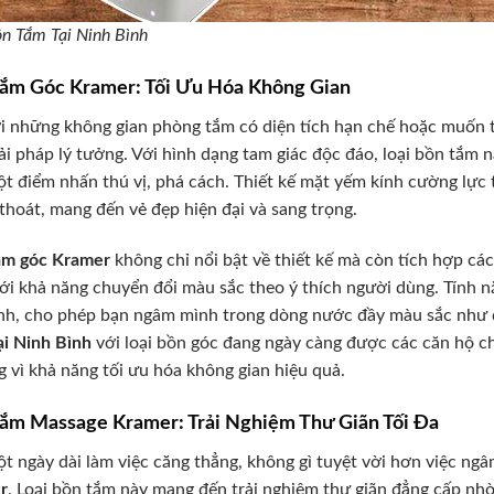
n Tắm Tại Ninh Bình
ắm Góc Kramer: Tối Ưu Hóa Không Gian
i những không gian phòng tắm có diện tích hạn chế hoặc muốn 
ải pháp lý tưởng. Với hình dạng tam giác độc đáo, loại bồn tắm n
t điểm nhấn thú vị, phá cách. Thiết kế mặt yếm kính cường lực t
thoát, mang đến vẻ đẹp hiện đại và sang trọng.
ắm góc Kramer
không chỉ nổi bật về thiết kế mà còn tích hợp các
ới khả năng chuyển đổi màu sắc theo ý thích người dùng. Tính n
inh, cho phép bạn ngâm mình trong dòng nước đầy màu sắc như 
i Ninh Bình
với loại bồn góc đang ngày càng được các căn hộ c
 vì khả năng tối ưu hóa không gian hiệu quả.
ắm Massage Kramer: Trải Nghiệm Thư Giãn Tối Đa
t ngày dài làm việc căng thẳng, không gì tuyệt vời hơn việc ng
r
. Loại bồn tắm này mang đến trải nghiệm thư giãn đẳng cấp nh