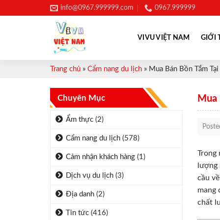
Skip
info@0967.999999.com
0967.999999
to
content
VIVU VIỆT NAM
GIỚI 
Trang chủ
»
Cẩm nang du lịch
»
Mua Bán Bồn Tắm Tại 
Chuyên Mục
Mua 
Ẩm thực
(2)
Post
Cẩm nang du lịch
(578)
Trong 
Cảm nhận khách hàng
(1)
lượng 
Dịch vụ du lịch
(3)
cầu về
mang đ
Địa danh
(2)
chất l
Tin tức
(416)