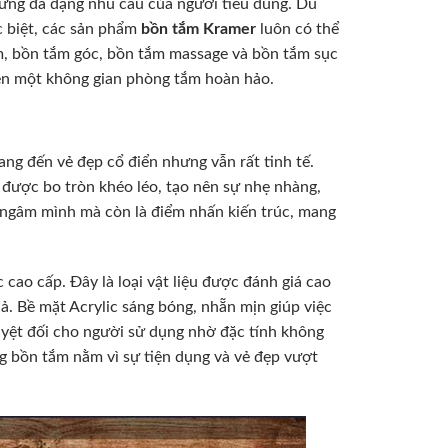
ứng đa dạng nhu cầu của người tiêu dùng. Dù
c biệt, các sản phẩm
bồn tắm Kramer
luôn có thể
m, bồn tắm góc, bồn tắm massage và bồn tắm sục
 nên một không gian phòng tắm hoàn hảo.
ng đến vẻ đẹp cổ điển nhưng vẫn rất tinh tế.
được bo tròn khéo léo, tạo nên sự nhẹ nhàng,
i ngâm mình mà còn là điểm nhấn kiến trúc, mang
 cao cấp. Đây là loại vật liệu được đánh giá cao
uả. Bề mặt Acrylic sáng bóng, nhẵn mịn giúp việc
uyệt đối cho người sử dụng nhờ đặc tính không
ng bồn tắm nằm vì sự tiện dụng và vẻ đẹp vượt