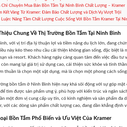
 Chỉ Chuyên Mua Bán Bồn Tắm Tại Ninh Bình Chất Lượng – Kramer
 Kết Vàng Từ Kramer: Đảm Bảo Chất Lượng và Dịch Vụ Vượt Trội
 Luận: Nâng Tầm Chất Lượng Cuộc Sống Với Bồn Tắm Kramer Tại Ni
Thiệu Chung Về Thị Trường Bồn Tắm Tại Ninh Bình
ình, với vị trí địa lý thuận lợi và tiềm năng du lịch lớn, đang ch
iều này kéo theo nhu cầu cải thiện không gian sống, đặc biệt là 
sạn và resort. Khách hàng ngày càng quan tâm đến việc đầu tư v
còn mang lại giá trị sử dụng cao, cải thiện sức khỏe và tinh thầ
n thuần là chọn một vật dụng, mà là chọn một phong cách sống,
ường bồn tắm ở Ninh Bình hiện nay khá sôi động với sự góp mặt 
 để tìm được sản phẩm ưng ý, phù hợp với kiến trúc và ngân sách
ần một đơn vị cung cấp uy tín, có kinh nghiệm và sản phẩm đa d
, với các dòng sản phẩm chất lượng cao, đang dần khẳng định vị
Loại Bồn Tắm Phổ Biến và Ưu Việt Của Kramer