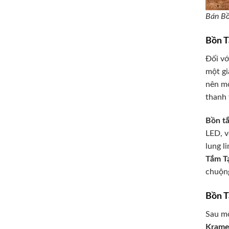
Bán Bồ
Bồn T
Đối vớ
một gi
nên mộ
thanh 
Bồn t
LED, v
lung l
Tắm Tạ
chuộng
Bồn T
Sau mộ
Krame