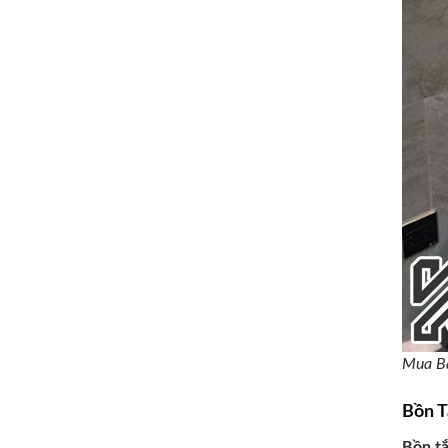
Mua Bá
Bồn T
Bồn t