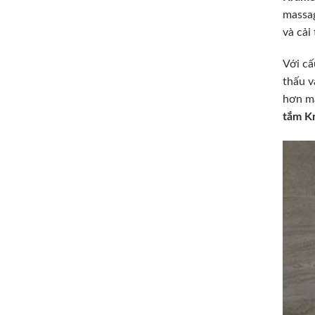
massag
và cải
Với cấ
thấu v
hơn mà
tắm K