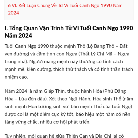
6
VI. Kết Luận Chung Về Tử Vi Tuổi Canh Ngọ 1990 Năm
2024
I. Tổng Quan Vận Trình
Tử Vi Tuổi Canh Ngọ 1990
Năm 2024
Tuổi
Canh Ngọ 1990
thuộc mệnh Thổ (Lộ Bàng Thổ – Đất
ven đường) và cầm tinh con Ngựa (Thất Lý Chi Mã – Ngựa
trong nhà). Người mang mệnh này thường có tính cách
mạnh mẽ, kiên cường, thích thử thách và có tinh thần trách
nhiệm cao.
Năm 2024 là năm Giáp Thìn, thuộc hành Hỏa (Phú Đăng
Hỏa – Lửa đèn dầu). Xét theo Ngũ Hành, Hỏa sinh Thổ (năm
sinh mệnh Hỏa tương sinh với bản mệnh Thổ của tuổi Ngọ)
được coi là một điểm cực kỳ tốt, báo hiệu một năm có nền
tảng vững chắc, nhiều cơ hội phát triển.
Tuy nhiên, mối quan hệ giữa Thiên Can và Địa Chi lại có