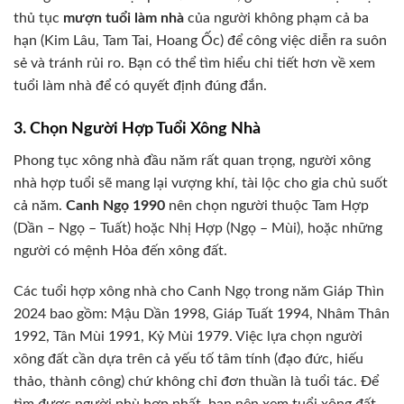
thủ tục
mượn tuổi làm nhà
của người không phạm cả ba
hạn (Kim Lâu, Tam Tai, Hoang Ốc) để công việc diễn ra suôn
sẻ và tránh rủi ro. Bạn có thể tìm hiểu chi tiết hơn về xem
tuổi làm nhà để có quyết định đúng đắn.
3. Chọn Người Hợp Tuổi Xông Nhà
Phong tục xông nhà đầu năm rất quan trọng, người xông
nhà hợp tuổi sẽ mang lại vượng khí, tài lộc cho gia chủ suốt
cả năm.
Canh Ngọ 1990
nên chọn người thuộc Tam Hợp
(Dần – Ngọ – Tuất) hoặc Nhị Hợp (Ngọ – Mùi), hoặc những
người có mệnh Hỏa đến xông đất.
Các tuổi hợp xông nhà cho Canh Ngọ trong năm Giáp Thìn
2024 bao gồm: Mậu Dần 1998, Giáp Tuất 1994, Nhâm Thân
1992, Tân Mùi 1991, Kỷ Mùi 1979. Việc lựa chọn người
xông đất cần dựa trên cả yếu tố tâm tính (đạo đức, hiếu
thảo, thành công) chứ không chỉ đơn thuần là tuổi tác. Để