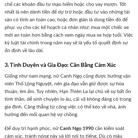
chế các khoản đầu tư mạo hiểm hoặc cho vay mượn. Tốt
nhất là nên dành tiền để dự trữ hoặc đầu tư vào những tài
sản có tính an toàn cao, hoặc đơn giản là dùng tiền đó để
phục vụ cho các kế hoạch cá nhân như: mua một chiếc xe
mới an toàn hơn bằng cách xem ngày mua xe hợp tuổi. Việc
kỷ luật tài chính trong năm nay sẽ là yếu tố quyết định sự
ổn định về lâu dài.
3. Tình Duyên và Gia Đạo: Cân Bằng Cảm Xúc
Giống như nam mạng, nữ Canh Ngọ cũng được hưởng vận
niên Thố Lộng Nguyệt, nên gia đạo vẫn giữ được sự hòa
thuận, êm ấm. Tuy nhiên, Hạn Thiên La lại chủ về sự bất ổn
tinh thần, dễ sinh chuyện lo âu, cãi vã không đáng có trong
gia đình. Căng thẳng từ công việc có thể kéo về nhà, ảnh
hưởng đến mối quan hệ vợ chồng.
Để duy trì hạnh phúc, nữ
Canh Ngọ 1990
cần kiểm soát
cảm xúc, tránh nóng nảy và lời nói to tiếng. Dù có mâu