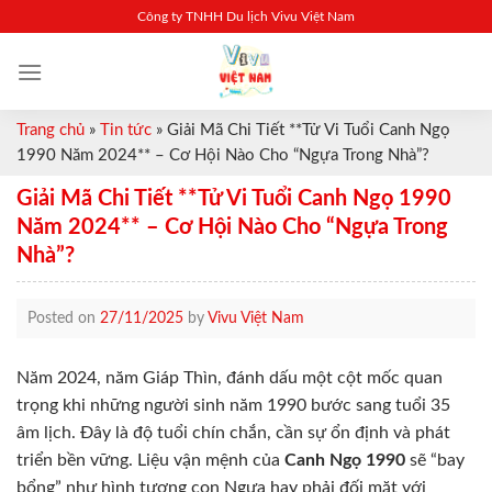
Skip
Công ty TNHH Du lịch Vivu Việt Nam
to
content
Trang chủ
»
Tin tức
»
Giải Mã Chi Tiết **Tử Vi Tuổi Canh Ngọ
1990 Năm 2024** – Cơ Hội Nào Cho “Ngựa Trong Nhà”?
Giải Mã Chi Tiết **Tử Vi Tuổi Canh Ngọ 1990
Năm 2024** – Cơ Hội Nào Cho “Ngựa Trong
Nhà”?
Posted on
27/11/2025
by
Vivu Việt Nam
Năm 2024, năm Giáp Thìn, đánh dấu một cột mốc quan
trọng khi những người sinh năm 1990 bước sang tuổi 35
âm lịch. Đây là độ tuổi chín chắn, cần sự ổn định và phát
triển bền vững. Liệu vận mệnh của
Canh Ngọ 1990
sẽ “bay
bổng” như hình tượng con Ngựa hay phải đối mặt với