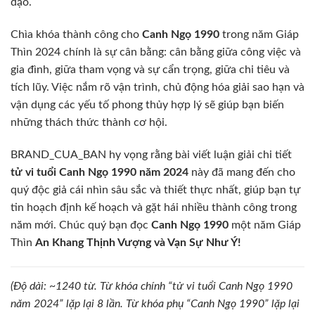
đạo.
Chìa khóa thành công cho
Canh Ngọ 1990
trong năm Giáp
Thìn 2024 chính là sự cân bằng: cân bằng giữa công việc và
gia đình, giữa tham vọng và sự cẩn trọng, giữa chi tiêu và
tích lũy. Việc nắm rõ vận trình, chủ động hóa giải sao hạn và
vận dụng các yếu tố phong thủy hợp lý sẽ giúp bạn biến
những thách thức thành cơ hội.
BRAND_CUA_BAN hy vọng rằng bài viết luận giải chi tiết
tử vi tuổi Canh Ngọ 1990 năm 2024
này đã mang đến cho
quý độc giả cái nhìn sâu sắc và thiết thực nhất, giúp bạn tự
tin hoạch định kế hoạch và gặt hái nhiều thành công trong
năm mới. Chúc quý bạn đọc
Canh Ngọ 1990
một năm Giáp
Thìn
An Khang Thịnh Vượng và Vạn Sự Như Ý!
(Độ dài: ~1240 từ. Từ khóa chính “tử vi tuổi Canh Ngọ 1990
năm 2024” lặp lại 8 lần. Từ khóa phụ “Canh Ngọ 1990” lặp lại