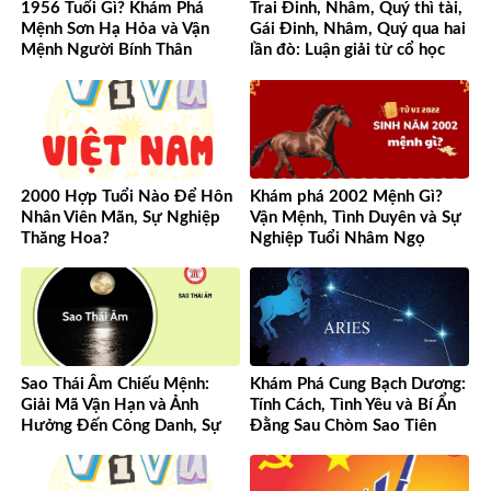
1956 Tuổi Gì? Khám Phá
Trai Đinh, Nhâm, Quý thì tài,
Mệnh Sơn Hạ Hỏa và Vận
Gái Đinh, Nhâm, Quý qua hai
Mệnh Người Bính Thân
lần đò: Luận giải từ cổ học
đến hiện đại
2000 Hợp Tuổi Nào Để Hôn
Khám phá 2002 Mệnh Gì?
Nhân Viên Mãn, Sự Nghiệp
Vận Mệnh, Tình Duyên và Sự
Thăng Hoa?
Nghiệp Tuổi Nhâm Ngọ
Sao Thái Âm Chiếu Mệnh:
Khám Phá Cung Bạch Dương:
Giải Mã Vận Hạn và Ảnh
Tính Cách, Tình Yêu và Bí Ẩn
Hưởng Đến Công Danh, Sự
Đằng Sau Chòm Sao Tiên
Nghiệp Của Bạn
Phong