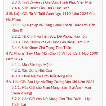
2.3
3. Tình Duyên và Gia Đạo: Hạnh Phúc Viên Mãn
2.4
4. Sức Khỏe: Cần Chú Ý Đặc Biệt
3
III. Luận Giải Tử Vi Tuổi Canh Ngọ 1990 Năm 2024 Cho
Nữ Mạng
3.1
1. Sự Nghiệp và Công Danh: Thách Thức Lớn, Cần
Kiên Trì
3.2
2. Tài Chính và Tiền Bạc: Đề Phòng Hao Tốn
3.3
3. Tình Duyên và Gia Đạo: Cân Bằng Cảm Xúc
3.4
4. Sức Khỏe: Chú Trọng Tinh Thần
4
IV. Phong Thủy May Mắn Cho Tử Vi Tuổi Canh Ngọ 1990
Năm 2024
4.1
1. Màu Sắc Hợp Mệnh
4.2
2. Xây Dựng Nhà Cửa
4.3
3. Chọn Người Hợp Tuổi Xông Nhà
5
V. Hóa Giải Sao Hạn và Tăng Cường Vận Khí Năm 2024
5.1
1. Hóa Giải cho Nam Mạng (Sao Thái Âm – Hạn
Diêm Vương)
5.2
2. Hóa Giải cho Nữ Mạng (Sao Thái Bạch – Hạn
Thiên La)