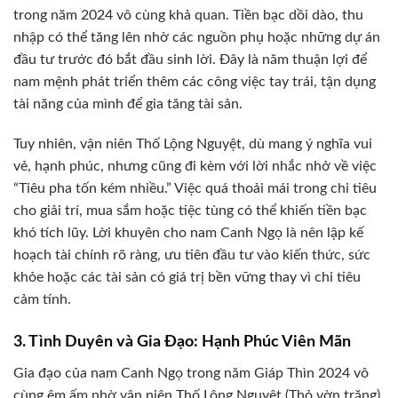
trong năm 2024 vô cùng khả quan. Tiền bạc dồi dào, thu
nhập có thể tăng lên nhờ các nguồn phụ hoặc những dự án
đầu tư trước đó bắt đầu sinh lời. Đây là năm thuận lợi để
nam mệnh phát triển thêm các công việc tay trái, tận dụng
tài năng của mình để gia tăng tài sản.
Tuy nhiên, vận niên Thố Lộng Nguyệt, dù mang ý nghĩa vui
vẻ, hạnh phúc, nhưng cũng đi kèm với lời nhắc nhở về việc
“Tiêu pha tốn kém nhiều.” Việc quá thoải mái trong chi tiêu
cho giải trí, mua sắm hoặc tiệc tùng có thể khiến tiền bạc
khó tích lũy. Lời khuyên cho nam Canh Ngọ là nên lập kế
hoạch tài chính rõ ràng, ưu tiên đầu tư vào kiến thức, sức
khỏe hoặc các tài sản có giá trị bền vững thay vì chi tiêu
cảm tính.
3. Tình Duyên và Gia Đạo: Hạnh Phúc Viên Mãn
Gia đạo của nam Canh Ngọ trong năm Giáp Thìn 2024 vô
cùng êm ấm nhờ vận niên Thố Lộng Nguyệt (Thỏ vờn trăng),