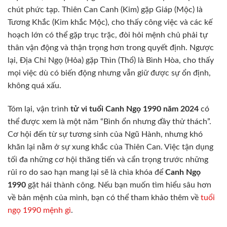
chút phức tạp. Thiên Can Canh (Kim) gặp Giáp (Mộc) là
Tương Khắc (Kim khắc Mộc), cho thấy công việc và các kế
hoạch lớn có thể gặp trục trặc, đòi hỏi mệnh chủ phải tự
thân vận động và thận trọng hơn trong quyết định. Ngược
lại, Địa Chi Ngọ (Hỏa) gặp Thìn (Thổ) là Bình Hòa, cho thấy
mọi việc dù có biến động nhưng vẫn giữ được sự ổn định,
không quá xấu.
Tóm lại, vận trình
tử vi tuổi Canh Ngọ 1990 năm 2024
có
thể được xem là một năm “Bình ổn nhưng đầy thử thách”.
Cơ hội đến từ sự tương sinh của Ngũ Hành, nhưng khó
khăn lại nằm ở sự xung khắc của Thiên Can. Việc tận dụng
tối đa những cơ hội thăng tiến và cẩn trọng trước những
rủi ro do sao hạn mang lại sẽ là chìa khóa để
Canh Ngọ
1990
gặt hái thành công. Nếu bạn muốn tìm hiểu sâu hơn
về bản mệnh của mình, bạn có thể tham khảo thêm về
tuổi
ngọ 1990 mệnh gì
.