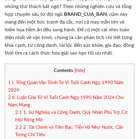
những thử thách bất ngờ? Theo những nghiên cứu và tổng
hợp chuyên sâu từ đội ngũ
BRAND_CUA_BAN
, năm nay
mang đến một bức tranh đa sắc, nơi cả may mắn lớn và
hiểm họa tiềm ẩn đều song hành. Để có một cái nhìn toàn
diện nhất về vận trình, chúng ta cần phân tích chi tiết từng
khía cạnh, từ công danh, tài lộc đến sức khỏe, gia đạo, đồng
thời tìm ra cách thức hóa giải sao hạn tối ưu nhất.
Contents
[
hide
]
1
I. Tổng Quan Vận Trình Tử Vi Tuổi Canh Ngọ 1990 Năm
2024
2
II. Luận Giải Tử Vi Tuổi Canh Ngọ 1990 Năm 2024 Cho
Nam Mạng
2.1
1. Sự Nghiệp và Công Danh: Quý Nhân Phù Trợ, Cơ
Hội Rộng Mở
2.2
2. Tài Chính và Tiền Bạc: Tiền Vô Như Nước, Cẩn
Trọng Chi Tiêu