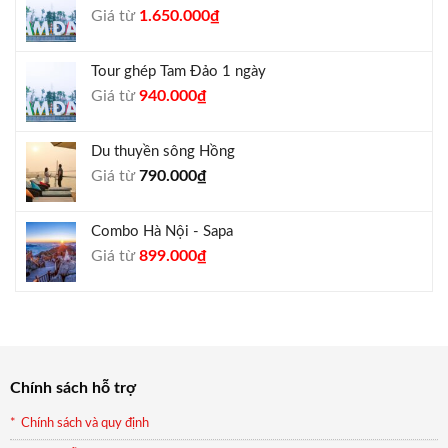
Giá
Giá
Giá từ
1.650.000
₫
1.050.000₫.
gốc
hiện
là:
tại
Tour ghép Tam Đảo 1 ngày
1.800.000₫.
là:
Giá
Giá
Giá từ
940.000
₫
1.650.000₫.
gốc
hiện
là:
tại
Du thuyền sông Hồng
1.000.000₫.
là:
Giá từ
790.000
₫
940.000₫.
Combo Hà Nội - Sapa
Giá
Giá
Giá từ
899.000
₫
gốc
hiện
là:
tại
990.000₫.
là:
899.000₫.
Chính sách hỗ trợ
Chính sách và quy định