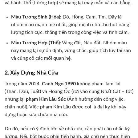
và hành Thổ (tương hợp) sẽ mang lại may mắn và cân bằng.
Màu Tương Sinh (Hỏa):
Đỏ, Hồng, Cam, Tím. Đây là
nhóm màu mạnh mẽ nhất, giúp mệnh chủ thu hút năng
lượng tích cực, thăng tiến trong công việc và tình cảm.
Màu Tương Hợp (Thổ):
Vàng đất, Nâu đất. Nhóm màu
này mang lại sự ổn định, vững chắc, giúp tích lũy tài sản
và củng cố các mối quan hệ.
2. Xây Dựng Nhà Cửa
Trong năm 2024,
Canh Ngọ 1990
không phạm Tam Tai
(Thân, Dậu, Tuất) và Hoang Ốc (rơi vào cung Nhất Cát – tốt)
nhưng lại
phạm Kim Lâu Súc
(Ảnh hưởng đến công việc,
chăn nuôi). Việc phạm Kim Lâu được coi là đại kỵ khi xây
dựng hoặc sửa chữa nhà cửa.
Do đó, nếu có ý định lớn về nhà cửa, cần phải cân nhắc kỹ
lưỡng. Nếu bắt buộc phải tiến hành, gia chủ nên thực hiện