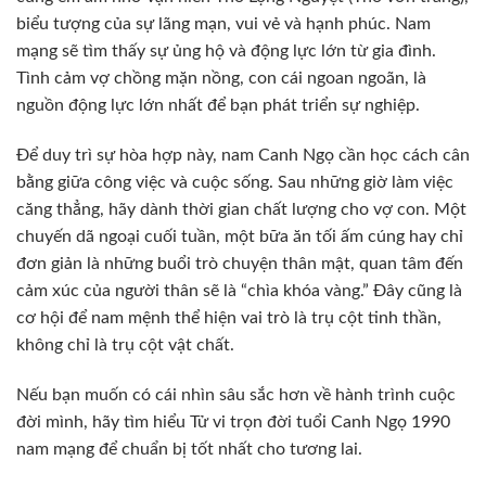
biểu tượng của sự lãng mạn, vui vẻ và hạnh phúc. Nam
mạng sẽ tìm thấy sự ủng hộ và động lực lớn từ gia đình.
Tình cảm vợ chồng mặn nồng, con cái ngoan ngoãn, là
nguồn động lực lớn nhất để bạn phát triển sự nghiệp.
Để duy trì sự hòa hợp này, nam Canh Ngọ cần học cách cân
bằng giữa công việc và cuộc sống. Sau những giờ làm việc
căng thẳng, hãy dành thời gian chất lượng cho vợ con. Một
chuyến dã ngoại cuối tuần, một bữa ăn tối ấm cúng hay chỉ
đơn giản là những buổi trò chuyện thân mật, quan tâm đến
cảm xúc của người thân sẽ là “chìa khóa vàng.” Đây cũng là
cơ hội để nam mệnh thể hiện vai trò là trụ cột tinh thần,
không chỉ là trụ cột vật chất.
Nếu bạn muốn có cái nhìn sâu sắc hơn về hành trình cuộc
đời mình, hãy tìm hiểu Tử vi trọn đời tuổi Canh Ngọ 1990
nam mạng để chuẩn bị tốt nhất cho tương lai.