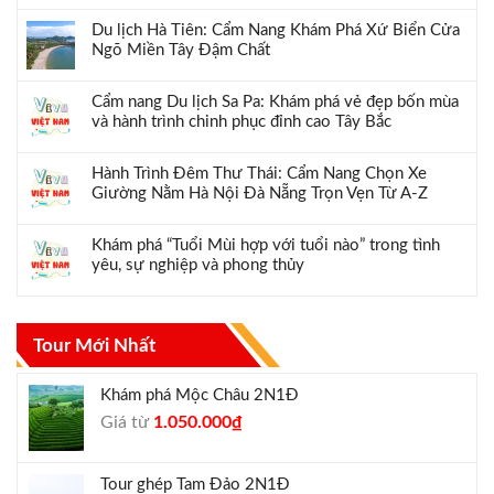
Du lịch Hà Tiên: Cẩm Nang Khám Phá Xứ Biển Cửa
Ngõ Miền Tây Đậm Chất
Cẩm nang Du lịch Sa Pa: Khám phá vẻ đẹp bốn mùa
và hành trình chinh phục đỉnh cao Tây Bắc
Hành Trình Đêm Thư Thái: Cẩm Nang Chọn Xe
Giường Nằm Hà Nội Đà Nẵng Trọn Vẹn Từ A-Z
Khám phá “Tuổi Mùi hợp với tuổi nào” trong tình
yêu, sự nghiệp và phong thủy
Tour Mới Nhất
Khám phá Mộc Châu 2N1Đ
Giá
Giá
Giá từ
1.050.000
₫
gốc
hiện
là:
tại
Tour ghép Tam Đảo 2N1Đ
1.300.000₫.
là: