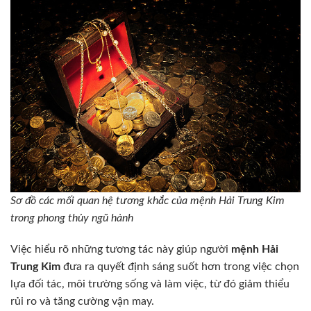
Sơ đồ các mối quan hệ tương khắc của mệnh Hải Trung Kim
trong phong thủy ngũ hành
Việc hiểu rõ những tương tác này giúp người
mệnh Hải
Trung Kim
đưa ra quyết định sáng suốt hơn trong việc chọn
lựa đối tác, môi trường sống và làm việc, từ đó giảm thiểu
rủi ro và tăng cường vận may.