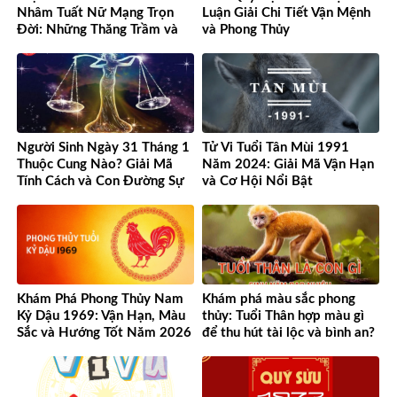
Nhâm Tuất Nữ Mạng Trọn
Luận Giải Chi Tiết Vận Mệnh
Đời: Những Thăng Trầm và
và Phong Thủy
Cơ Hội
Người Sinh Ngày 31 Tháng 1
Tử Vi Tuổi Tân Mùi 1991
Thuộc Cung Nào? Giải Mã
Năm 2024: Giải Mã Vận Hạn
Tính Cách và Con Đường Sự
và Cơ Hội Nổi Bật
Nghiệp Độc Đáo
Khám Phá Phong Thủy Nam
Khám phá màu sắc phong
Kỷ Dậu 1969: Vận Hạn, Màu
thủy: Tuổi Thân hợp màu gì
Sắc và Hướng Tốt Năm 2026
để thu hút tài lộc và bình an?