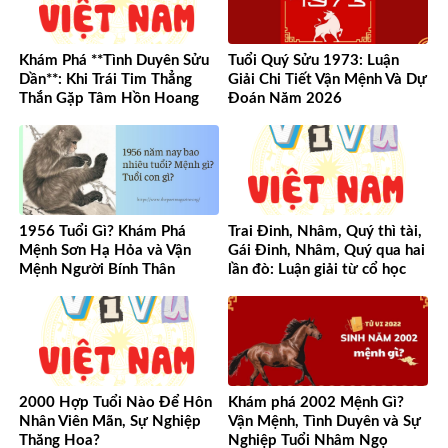
Khám Phá **Tình Duyên Sửu
Tuổi Quý Sửu 1973: Luận
Dần**: Khi Trái Tim Thẳng
Giải Chi Tiết Vận Mệnh Và Dự
Thắn Gặp Tâm Hồn Hoang
Đoán Năm 2026
Dã
1956 Tuổi Gì? Khám Phá
Trai Đinh, Nhâm, Quý thì tài,
Mệnh Sơn Hạ Hỏa và Vận
Gái Đinh, Nhâm, Quý qua hai
Mệnh Người Bính Thân
lần đò: Luận giải từ cổ học
đến hiện đại
2000 Hợp Tuổi Nào Để Hôn
Khám phá 2002 Mệnh Gì?
Nhân Viên Mãn, Sự Nghiệp
Vận Mệnh, Tình Duyên và Sự
Thăng Hoa?
Nghiệp Tuổi Nhâm Ngọ