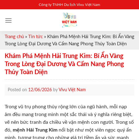
Skip
Công ty TNHH Du lịch Vivu Việt Nam
to
content
Trang chủ
»
Tin tức
»
Khám Phá Mệnh Hải Trung Kim: Bí Ẩn Vàng
Trong Lòng Đại Dương Và Cẩm Nang Phong Thủy Toàn Diện
Khám Phá Mệnh Hải Trung Kim: Bí Ẩn Vàng
Trong Lòng Đại Dương Và Cẩm Nang Phong
Thủy Toàn Diện
Posted on
12/06/2026
by
Vivu Việt Nam
Trong vũ trụ phong thủy rộng lớn của ngũ hành, mỗi nạp
âm đều mang trong mình một sắc thái và ý nghĩa riêng biệt,
vẽ nên bức tranh đa chiều về vận mệnh con người. Trong số
đó,
mệnh Hải Trung Kim
nổi bật như một viên ngọc quý ẩn
mình, tượng trưng cho những giá trị tiềm ẩn và sức mạnh