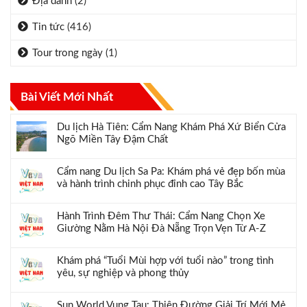
Địa danh
(2)
Tin tức
(416)
Tour trong ngày
(1)
Bài Viết Mới Nhất
Du lịch Hà Tiên: Cẩm Nang Khám Phá Xứ Biển Cửa
Ngõ Miền Tây Đậm Chất
Cẩm nang Du lịch Sa Pa: Khám phá vẻ đẹp bốn mùa
và hành trình chinh phục đỉnh cao Tây Bắc
Hành Trình Đêm Thư Thái: Cẩm Nang Chọn Xe
Giường Nằm Hà Nội Đà Nẵng Trọn Vẹn Từ A-Z
Khám phá “Tuổi Mùi hợp với tuổi nào” trong tình
yêu, sự nghiệp và phong thủy
Sun World Vung Tau: Thiên Đường Giải Trí Mới Mẻ