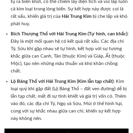
tụ ra biển khơi, có thể chiếm lấy diện tích và vùi lấp luôn
cả kim loại trong lòng biển. Sự kết hợp này được coi là
rất xấu, khiến giá trị của
Hải Trung Kim
bị che lấp và khó
phát huy.
Bích Thượng Thổ với Hải Trung Kim (Tự hình, can khắc)
:
Đây là một mối quan hệ có kết quả rất xấu. Các địa chi
Tý, Sửu khi gặp nhau sẽ tự hình, kết hợp với sự tương
khắc giữa can Canh, Tân (thuộc Kim) và Giáp, Ất (thuộc
Mộc), tạo nên những mâu thuẫn và khó khăn chồng
chất.
Lộ Bàng Thổ với Hải Trung Kim (Kim lẫn tạp chất)
: Kim
loại quý khi gặp đất (Lộ Bàng Thổ – đất ven đường) dễ bị
lẫn tạp chất, mất đi sự tinh khiết và giá trị vốn có. Thêm
vào đó, các địa chi Tý, Ngọ và Sửu, Mùi ở thế hình hại,
cùng với sự khắc nhau giữa can chi, khiến sự kết hợp
này không nên.