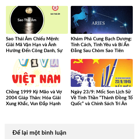
Sao Thái Âm Chiếu Mệnh:
Khám Phá Cung Bạch Dương:
Giải Mã Vận Hạn và Ảnh
Tính Cách, Tình Yêu và Bí Ẩn
Hưởng Đến Công Danh, Sự
Đằng Sau Chòm Sao Tiên
Nghiệp Của Bạn
Phong
Chồng 1999 Kỷ Mão và Vợ
Ngày 23/9: Mốc Son Lịch Sử
2004 Giáp Thân: Hóa Giải
Về Tinh Thần “Thành Đồng Tổ
Xung Khắc, Vun Đắp Hạnh
Quốc” và Chính Sách Tri Ân
Phúc Bền Lâu
Người Có Công
Để lại một bình luận