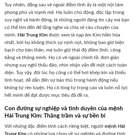
Tuy nhiên, đằng sau vẻ ngoài điềm tĩnh ấy là một nội tâm
phong phú và mạnh mẽ. Họ luôn chủ động, độc lập trong
suy nghĩ và hành động, là những người đáng tin cậy mà bạn
có thể tìm đến để lắng nghe và chia sẻ câu chuyện của
mình.
Hải Trung Kim
được xem là nạp âm Kim hiền hòa
nhất, bởi họ không thích sự nịnh nọt, không bao giờ biện
bạch cho bản thân, mà luôn giữ thái độ điềm tĩnh, công
bằng và thông minh. Họ có vẻ ngoài chỉnh tề, đơn giản
nhưng suy nghĩ thấu đáo, nhìn nhận vấn đề một cách toàn
diện. Tuy vậy, đôi lúc họ cũng có thể hơi khép kín và thiếu
linh hoạt, dễ dẫn đến sự bảo thủ trong hành động nếu
không tự rèn luyện. Họ có lòng tự trọng cao và luôn nỗ lực
hết mình để đạt được mục tiêu đã đề ra.
Con đường sự nghiệp và tình duyên của mệnh
Hải Trung Kim: Thăng trầm và sự bền bỉ
Với những đặc điểm tính cách riêng biệt, người
mệnh Hải
Trung Kim
có những lựa chọn về sự nghiệp và đường tình