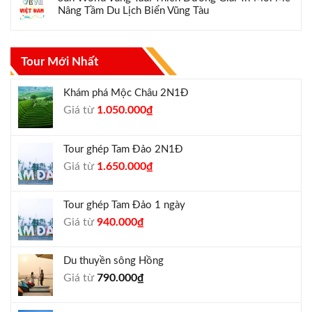
Nâng Tầm Du Lịch Biển Vũng Tàu
Tour Mới Nhất
Khám phá Mộc Châu 2N1Đ
Giá
Giá
Giá từ
1.050.000
₫
gốc
hiện
là:
tại
Tour ghép Tam Đảo 2N1Đ
1.300.000₫.
là:
Giá
Giá
Giá từ
1.650.000
₫
1.050.000₫.
gốc
hiện
là:
tại
Tour ghép Tam Đảo 1 ngày
1.800.000₫.
là:
Giá
Giá
Giá từ
940.000
₫
1.650.000₫.
gốc
hiện
là:
tại
Du thuyền sông Hồng
1.000.000₫.
là:
Giá từ
790.000
₫
940.000₫.