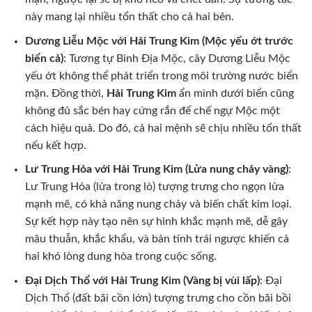
này mang lại nhiều tổn thất cho cả hai bên.
Dương Liễu Mộc với Hải Trung Kim (Mộc yếu ớt trước
biển cả)
: Tương tự Bình Địa Mộc, cây Dương Liễu Mộc
yếu ớt không thể phát triển trong môi trường nước biển
mặn. Đồng thời,
Hải Trung Kim
ẩn mình dưới biển cũng
không đủ sắc bén hay cứng rắn để chế ngự Mộc một
cách hiệu quả. Do đó, cả hai mệnh sẽ chịu nhiều tổn thất
nếu kết hợp.
Lư Trung Hỏa với Hải Trung Kim (Lửa nung chảy vàng)
:
Lư Trung Hỏa (lửa trong lò) tượng trưng cho ngọn lửa
mạnh mẽ, có khả năng nung chảy và biến chất kim loại.
Sự kết hợp này tạo nên sự hình khắc mạnh mẽ, dễ gây
mâu thuẫn, khắc khẩu, và bản tính trái ngược khiến cả
hai khó lòng dung hòa trong cuộc sống.
Đại Dịch Thổ với Hải Trung Kim (Vàng bị vùi lấp)
: Đại
Dịch Thổ (đất bãi cồn lớn) tượng trưng cho cồn bãi bồi