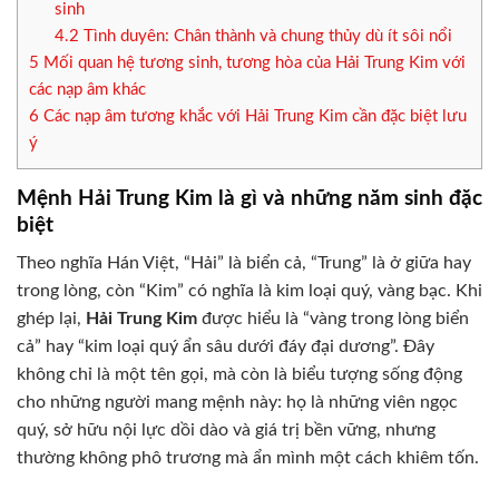
sinh
4.2
Tình duyên: Chân thành và chung thủy dù ít sôi nổi
5
Mối quan hệ tương sinh, tương hòa của Hải Trung Kim với
các nạp âm khác
6
Các nạp âm tương khắc với Hải Trung Kim cần đặc biệt lưu
ý
Mệnh Hải Trung Kim là gì và những năm sinh đặc
biệt
Theo nghĩa Hán Việt, “Hải” là biển cả, “Trung” là ở giữa hay
trong lòng, còn “Kim” có nghĩa là kim loại quý, vàng bạc. Khi
ghép lại,
Hải Trung Kim
được hiểu là “vàng trong lòng biển
cả” hay “kim loại quý ẩn sâu dưới đáy đại dương”. Đây
không chỉ là một tên gọi, mà còn là biểu tượng sống động
cho những người mang mệnh này: họ là những viên ngọc
quý, sở hữu nội lực dồi dào và giá trị bền vững, nhưng
thường không phô trương mà ẩn mình một cách khiêm tốn.