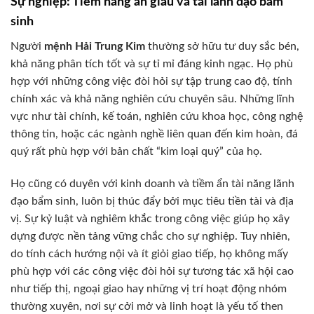
Sự nghiệp: Tiềm năng ẩn giấu và tài lãnh đạo bẩm
sinh
Người
mệnh Hải Trung Kim
thường sở hữu tư duy sắc bén,
khả năng phân tích tốt và sự tỉ mỉ đáng kinh ngạc. Họ phù
hợp với những công việc đòi hỏi sự tập trung cao độ, tính
chính xác và khả năng nghiên cứu chuyên sâu. Những lĩnh
vực như tài chính, kế toán, nghiên cứu khoa học, công nghệ
thông tin, hoặc các ngành nghề liên quan đến kim hoàn, đá
quý rất phù hợp với bản chất “kim loại quý” của họ.
Họ cũng có duyên với kinh doanh và tiềm ẩn tài năng lãnh
đạo bẩm sinh, luôn bị thúc đẩy bởi mục tiêu tiền tài và địa
vị. Sự kỷ luật và nghiêm khắc trong công việc giúp họ xây
dựng được nền tảng vững chắc cho sự nghiệp. Tuy nhiên,
do tính cách hướng nội và ít giỏi giao tiếp, họ không mấy
phù hợp với các công việc đòi hỏi sự tương tác xã hội cao
như tiếp thị, ngoại giao hay những vị trí hoạt động nhóm
thường xuyên, nơi sự cởi mở và linh hoạt là yếu tố then