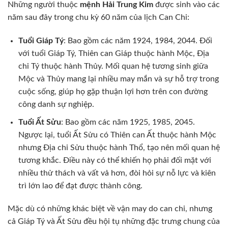
Những người thuộc
mệnh Hải Trung Kim
được sinh vào các
năm sau đây trong chu kỳ 60 năm của lịch Can Chi:
Tuổi Giáp Tý
: Bao gồm các năm 1924, 1984, 2044. Đối
với tuổi Giáp Tý, Thiên can Giáp thuộc hành Mộc, Địa
chi Tý thuộc hành Thủy. Mối quan hệ tương sinh giữa
Mộc và Thủy mang lại nhiều may mắn và sự hỗ trợ trong
cuộc sống, giúp họ gặp thuận lợi hơn trên con đường
công danh sự nghiệp.
Tuổi Ất Sửu
: Bao gồm các năm 1925, 1985, 2045.
Ngược lại, tuổi Ất Sửu có Thiên can Ất thuộc hành Mộc
nhưng Địa chi Sửu thuộc hành Thổ, tạo nên mối quan hệ
tương khắc. Điều này có thể khiến họ phải đối mặt với
nhiều thử thách và vất vả hơn, đòi hỏi sự nỗ lực và kiên
trì lớn lao để đạt được thành công.
Mặc dù có những khác biệt về vận may do can chi, nhưng
cả Giáp Tý và Ất Sửu đều hội tụ những đặc trưng chung của