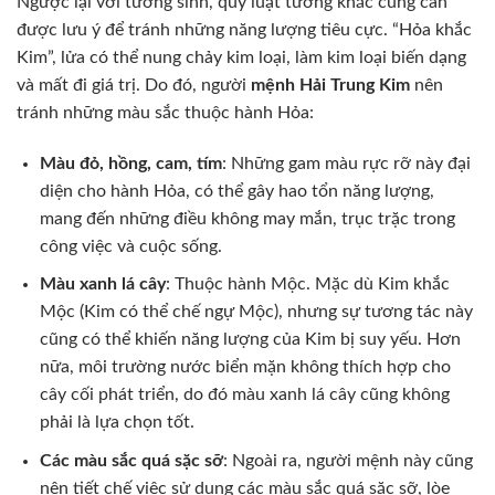
Ngược lại với tương sinh, quy luật tương khắc cũng cần
được lưu ý để tránh những năng lượng tiêu cực. “Hỏa khắc
Kim”, lửa có thể nung chảy kim loại, làm kim loại biến dạng
và mất đi giá trị. Do đó, người
mệnh Hải Trung Kim
nên
tránh những màu sắc thuộc hành Hỏa:
Màu đỏ, hồng, cam, tím
: Những gam màu rực rỡ này đại
diện cho hành Hỏa, có thể gây hao tổn năng lượng,
mang đến những điều không may mắn, trục trặc trong
công việc và cuộc sống.
Màu xanh lá cây
: Thuộc hành Mộc. Mặc dù Kim khắc
Mộc (Kim có thể chế ngự Mộc), nhưng sự tương tác này
cũng có thể khiến năng lượng của Kim bị suy yếu. Hơn
nữa, môi trường nước biển mặn không thích hợp cho
cây cối phát triển, do đó màu xanh lá cây cũng không
phải là lựa chọn tốt.
Các màu sắc quá sặc sỡ
: Ngoài ra, người mệnh này cũng
nên tiết chế việc sử dụng các màu sắc quá sặc sỡ, lòe