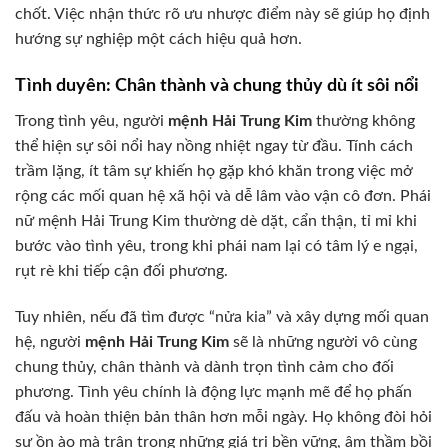
chốt. Việc nhận thức rõ ưu nhược điểm này sẽ giúp họ định
hướng sự nghiệp một cách hiệu quả hơn.
Tình duyên: Chân thành và chung thủy dù ít sôi nổi
Trong tình yêu, người
mệnh Hải Trung Kim
thường không
thể hiện sự sôi nổi hay nồng nhiệt ngay từ đầu. Tính cách
trầm lặng, ít tâm sự khiến họ gặp khó khăn trong việc mở
rộng các mối quan hệ xã hội và dễ lâm vào vận cô đơn. Phái
nữ mệnh Hải Trung Kim thường dè dặt, cẩn thận, tỉ mỉ khi
bước vào tình yêu, trong khi phái nam lại có tâm lý e ngại,
rụt rè khi tiếp cận đối phương.
Tuy nhiên, nếu đã tìm được “nửa kia” và xây dựng mối quan
hệ, người
mệnh Hải Trung Kim
sẽ là những người vô cùng
chung thủy, chân thành và dành trọn tình cảm cho đối
phương. Tình yêu chính là động lực mạnh mẽ để họ phấn
đấu và hoàn thiện bản thân hơn mỗi ngày. Họ không đòi hỏi
sự ồn ào mà trân trọng những giá trị bền vững, âm thầm bồi