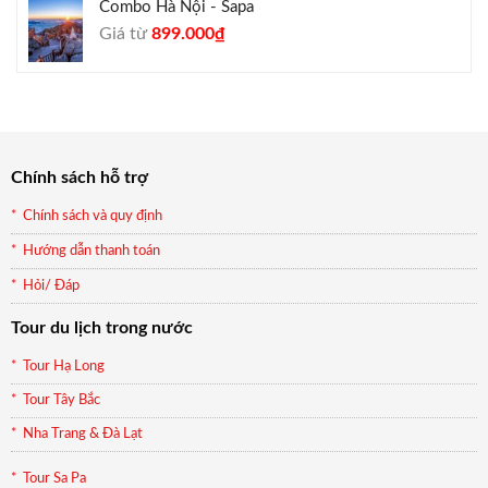
Combo Hà Nội - Sapa
Giá
Giá
Giá từ
899.000
₫
gốc
hiện
là:
tại
990.000₫.
là:
899.000₫.
Chính sách hỗ trợ
Chính sách và quy định
Hướng dẫn thanh toán
Hỏi/ Đáp
Tour du lịch trong nước
Tour Hạ Long
Tour Tây Bắc
Nha Trang & Đà Lạt
Tour Sa Pa