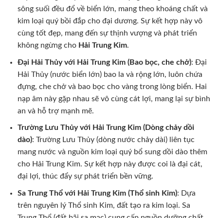
sông suối đều đổ về biển lớn, mang theo khoáng chất và
kim loại quý bồi đắp cho đại dương. Sự kết hợp này vô
cùng tốt đẹp, mang đến sự thịnh vượng và phát triển
không ngừng cho
Hải Trung Kim
.
Đại Hải Thủy với Hải Trung Kim (Bao bọc, che chở)
: Đại
Hải Thủy (nước biển lớn) bao la và rộng lớn, luôn chứa
đựng, che chở và bao bọc cho vàng trong lòng biển. Hai
nạp âm này gặp nhau sẽ vô cùng cát lợi, mang lại sự bình
an và hỗ trợ mạnh mẽ.
Trường Lưu Thủy với Hải Trung Kim (Dòng chảy dồi
dào)
: Trường Lưu Thủy (dòng nước chảy dài) liên tục
mang nước và nguồn kim loại quý bổ sung dồi dào thêm
cho Hải Trung Kim. Sự kết hợp này được coi là đại cát,
đại lợi, thúc đẩy sự phát triển bền vững.
Sa Trung Thổ với Hải Trung Kim (Thổ sinh Kim)
: Dựa
trên nguyên lý Thổ sinh Kim, đất tạo ra kim loại. Sa
Trung Thổ (đất bãi sa mạc) cung cấp nguồn dưỡng chất