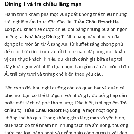
Dining T và trà chiều lãng mạn
Hành trình khám phá một vùng đất không thể thiếu những
trải nghiệm ẩm thực độc đáo. Tại
Tuần Châu Resort Hạ
Long
, du khách sẽ được chiêu đãi bằng những bữa ăn ngon
miệng tại
Nhà hàng Dining T
. Nhà hàng này phục vụ đa
dạng các món ăn từ Á sang Âu, từ buffet sáng phong phú
đến các bữa tiệc trưa và tối thịnh soạn, đáp ứng mọi khẩu
vị của thực khách. Nhiều du khách đánh giá bữa sáng tại
đây khá ngon với nhiều lựa chọn, bao gồm cả các món châu
Á, trái cây tươi và trứng chế biến theo yêu cầu.
Bên cạnh đó, khu nghỉ dưỡng còn có quán bar và quán cà
phê, nơi bạn có thể thư giãn với những ly đồ uống hấp dẫn
hoặc một tách cà phê thơm lừng. Đặc biệt, trải nghiệm
Trà
chiều
tại
Tuần Châu Resort Hạ Long
là một hoạt động
không thể bỏ qua. Trong không gian lãng mạn và yên bình,
du khách có thể nhâm nhi những tách trà ấm nóng, thưởng
thức các loại bánh ngọt và ngắm nhìn cảnh quan tuyệt đẹp