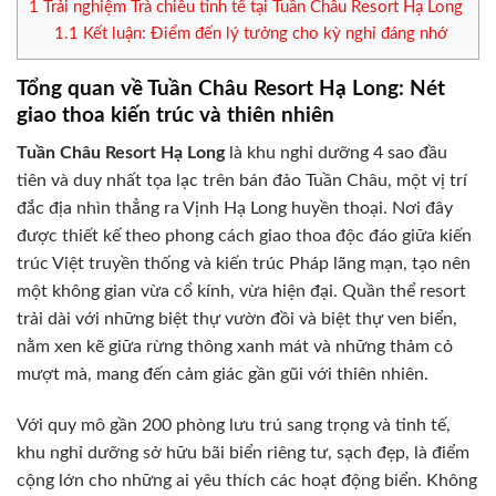
1
Trải nghiệm Trà chiều tinh tế tại Tuần Châu Resort Hạ Long
1.1
Kết luận: Điểm đến lý tưởng cho kỳ nghỉ đáng nhớ
Tổng quan về Tuần Châu Resort Hạ Long: Nét
giao thoa kiến trúc và thiên nhiên
Tuần Châu Resort Hạ Long
là khu nghỉ dưỡng 4 sao đầu
tiên và duy nhất tọa lạc trên bán đảo Tuần Châu, một vị trí
đắc địa nhìn thẳng ra Vịnh Hạ Long huyền thoại. Nơi đây
được thiết kế theo phong cách giao thoa độc đáo giữa kiến
trúc Việt truyền thống và kiến trúc Pháp lãng mạn, tạo nên
một không gian vừa cổ kính, vừa hiện đại. Quần thể resort
trải dài với những biệt thự vườn đồi và biệt thự ven biển,
nằm xen kẽ giữa rừng thông xanh mát và những thảm cỏ
mượt mà, mang đến cảm giác gần gũi với thiên nhiên.
Với quy mô gần 200 phòng lưu trú sang trọng và tinh tế,
khu nghỉ dưỡng sở hữu bãi biển riêng tư, sạch đẹp, là điểm
cộng lớn cho những ai yêu thích các hoạt động biển. Không