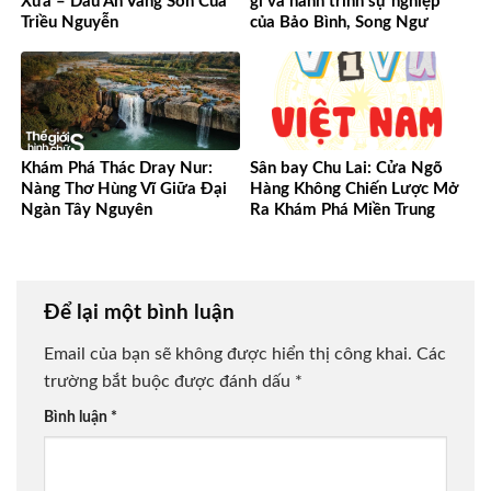
Xưa – Dấu Ấn Vàng Son Của
gì và hành trình sự nghiệp
Triều Nguyễn
của Bảo Bình, Song Ngư
Khám Phá Thác Dray Nur:
Sân bay Chu Lai: Cửa Ngõ
Nàng Thơ Hùng Vĩ Giữa Đại
Hàng Không Chiến Lược Mở
Ngàn Tây Nguyên
Ra Khám Phá Miền Trung
Để lại một bình luận
Email của bạn sẽ không được hiển thị công khai.
Các
trường bắt buộc được đánh dấu
*
Bình luận
*