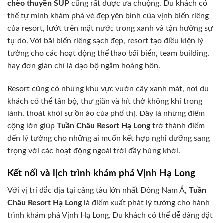
chèo thuyền SUP
cũng rất được ưa chuộng. Du khách có
thể tự mình khám phá vẻ đẹp yên bình của vịnh biển riêng
của resort, lướt trên mặt nước trong xanh và tận hưởng sự
tự do. Với bãi biển riêng sạch đẹp, resort tạo điều kiện lý
tưởng cho các hoạt động thể thao bãi biển, team building,
hay đơn giản chỉ là dạo bộ ngắm hoàng hôn.
Resort cũng có những khu vực vườn cây xanh mát, nơi du
khách có thể tản bộ, thư giãn và hít thở không khí trong
lành, thoát khỏi sự ồn ào của phố thị. Đây là những điểm
cộng lớn giúp
Tuần Châu Resort Hạ Long
trở thành điểm
đến lý tưởng cho những ai muốn kết hợp nghỉ dưỡng sang
trọng với các hoạt động ngoài trời đầy hứng khởi.
Kết nối và lịch trình khám phá Vịnh Hạ Long
Với vị trí đắc địa tại cảng tàu lớn nhất Đông Nam Á,
Tuần
Châu Resort Hạ Long
là điểm xuất phát lý tưởng cho hành
trình khám phá Vịnh Hạ Long. Du khách có thể dễ dàng đặt