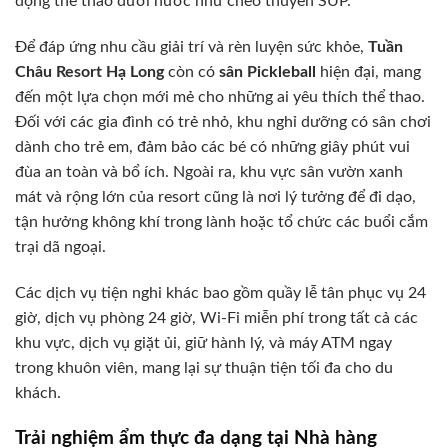
động thể thao dưới nước như chèo thuyền SUP.
Để đáp ứng nhu cầu giải trí và rèn luyện sức khỏe,
Tuần
Châu Resort Hạ Long
còn có
sân Pickleball
hiện đại, mang
đến một lựa chọn mới mẻ cho những ai yêu thích thể thao.
Đối với các gia đình có trẻ nhỏ, khu nghỉ dưỡng có sân chơi
dành cho trẻ em, đảm bảo các bé có những giây phút vui
đùa an toàn và bổ ích. Ngoài ra, khu vực sân vườn xanh
mát và rộng lớn của resort cũng là nơi lý tưởng để đi dạo,
tận hưởng không khí trong lành hoặc tổ chức các buổi cắm
trại dã ngoại.
Các dịch vụ tiện nghi khác bao gồm quầy lễ tân phục vụ 24
giờ, dịch vụ phòng 24 giờ, Wi-Fi miễn phí trong tất cả các
khu vực, dịch vụ giặt ủi, giữ hành lý, và máy ATM ngay
trong khuôn viên, mang lại sự thuận tiện tối đa cho du
khách.
Trải nghiệm ẩm thực đa dạng tại Nhà hàng