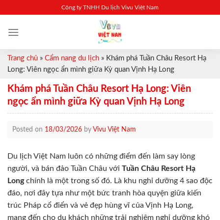
Skip
Công ty TNHH Du lịch Vivu Việt Nam
to
content
Trang chủ
»
Cẩm nang du lịch
»
Khám phá Tuần Châu Resort Hạ
Long: Viên ngọc ẩn mình giữa Kỳ quan Vịnh Hạ Long
Khám phá Tuần Châu Resort Hạ Long: Viên
ngọc ẩn mình giữa Kỳ quan Vịnh Hạ Long
Posted on
18/03/2026
by
Vivu Việt Nam
Du lịch Việt Nam luôn có những điểm đến làm say lòng
người, và bán đảo Tuần Châu với
Tuần Châu Resort Hạ
Long
chính là một trong số đó. Là khu nghỉ dưỡng 4 sao độc
đáo, nơi đây tựa như một bức tranh hòa quyện giữa kiến
trúc Pháp cổ điển và vẻ đẹp hùng vĩ của Vịnh Hạ Long,
mang đến cho du khách những trải nghiệm nghỉ dưỡng khó