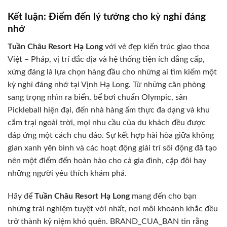
Kết luận: Điểm đến lý tưởng cho kỳ nghỉ đáng
nhớ
Tuần Châu Resort Hạ Long
với vẻ đẹp kiến trúc giao thoa
Việt – Pháp, vị trí đắc địa và hệ thống tiện ích đẳng cấp,
xứng đáng là lựa chọn hàng đầu cho những ai tìm kiếm một
kỳ nghỉ đáng nhớ tại Vịnh Hạ Long. Từ những căn phòng
sang trọng nhìn ra biển, bể bơi chuẩn Olympic, sân
Pickleball hiện đại, đến nhà hàng ẩm thực đa dạng và khu
cắm trại ngoài trời, mọi nhu cầu của du khách đều được
đáp ứng một cách chu đáo. Sự kết hợp hài hòa giữa không
gian xanh yên bình và các hoạt động giải trí sôi động đã tạo
nên một điểm đến hoàn hảo cho cả gia đình, cặp đôi hay
những người yêu thích khám phá.
Hãy để
Tuần Châu Resort Hạ Long
mang đến cho bạn
những trải nghiệm tuyệt vời nhất, nơi mỗi khoảnh khắc đều
trở thành kỷ niệm khó quên. BRAND_CUA_BAN tin rằng