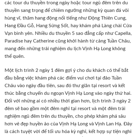
các tour du thuyền trong ngày hoặc tour ngủ đêm trên du
thuyền sang trọng để chiêm ngưỡng những kỳ quan đá vôi
hùng vĩ, thăm hang động nổi tiếng như Động Thiên Cung,
Hang Đầu Gỗ, Hang Sửng Sốt, hay khám phá Làng chài Cửa
Vạn bình yên. Nhiều du thuyền 5 sao đẳng cấp như Capella,
Paradise hay Catherine cũng khởi hành từ cảng Tuần Châu,
mang đến những trải nghiệm du lịch Vịnh Hạ Long không
thể quên.
Một lịch trình 2 ngày 1 đêm gợi ý cho du khách có thể bắt
đầu bằng việc khám phá các điểm vui chơi tại đảo Tuần
Châu vào ngày đầu tiên, sau đó thư giãn tại resort và kết
thúc bằng chuyến du ngoạn Vịnh Hạ Long vào ngày thứ hai.
Đối với những ai có nhiều thời gian hơn, lịch trình 3 ngày 2
đêm sẽ bao gồm một đêm nghỉ tại resort và một đêm trải
nghiệm ngủ đêm trên du thuyền, cho phép khám phá sâu
hơn vẻ đẹp huyền ảo của Vịnh Hạ Long và Vịnh Lan Hạ. Đây
là cách tuyệt vời để tối ưu hóa kỳ nghỉ, kết hợp sự tiện nghi