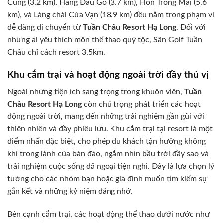
Cung (3.2 km), Hang Đầu Gỗ (3.7 km), Hòn Trống Mái (5.6
km), và Làng chài Cửa Vạn (18.9 km) đều nằm trong phạm vi
dễ dàng di chuyển từ
Tuần Châu Resort Hạ Long
. Đối với
những ai yêu thích môn thể thao quý tộc, Sân Golf Tuần
Châu chỉ cách resort 3,5km.
Khu cắm trại và hoạt động ngoài trời đầy thú vị
Ngoài những tiện ích sang trọng trong khuôn viên,
Tuần
Châu Resort Hạ Long
còn chú trọng phát triển các hoạt
động ngoài trời, mang đến những trải nghiệm gần gũi với
thiên nhiên và đầy phiêu lưu. Khu cắm trại tại resort là một
điểm nhấn đặc biệt, cho phép du khách tận hưởng không
khí trong lành của bán đảo, ngắm nhìn bầu trời đầy sao và
trải nghiệm cuộc sống dã ngoại tiện nghi. Đây là lựa chọn lý
tưởng cho các nhóm bạn hoặc gia đình muốn tìm kiếm sự
gắn kết và những kỷ niệm đáng nhớ.
Bên cạnh cắm trại, các hoạt động thể thao dưới nước như