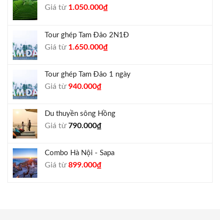
Giá
Giá
Giá từ
1.050.000
₫
gốc
hiện
là:
tại
Tour ghép Tam Đảo 2N1Đ
1.300.000₫.
là:
Giá
Giá
Giá từ
1.650.000
₫
1.050.000₫.
gốc
hiện
là:
tại
Tour ghép Tam Đảo 1 ngày
1.800.000₫.
là:
Giá
Giá
Giá từ
940.000
₫
1.650.000₫.
gốc
hiện
là:
tại
Du thuyền sông Hồng
1.000.000₫.
là:
Giá từ
790.000
₫
940.000₫.
Combo Hà Nội - Sapa
Giá
Giá
Giá từ
899.000
₫
gốc
hiện
là:
tại
990.000₫.
là:
899.000₫.