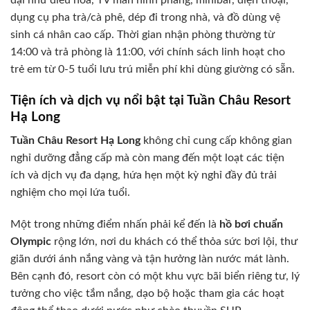
đại như điều hòa, TV màn hình phẳng, minibar, điện thoại,
dụng cụ pha trà/cà phê, dép đi trong nhà, và đồ dùng vệ
sinh cá nhân cao cấp. Thời gian nhận phòng thường từ
14:00 và trả phòng là 11:00, với chính sách linh hoạt cho
trẻ em từ 0-5 tuổi lưu trú miễn phí khi dùng giường có sẵn.
Tiện ích và dịch vụ nổi bật tại Tuần Châu Resort
Hạ Long
Tuần Châu Resort Hạ Long
không chỉ cung cấp không gian
nghỉ dưỡng đẳng cấp mà còn mang đến một loạt các tiện
ích và dịch vụ đa dạng, hứa hẹn một kỳ nghỉ đầy đủ trải
nghiệm cho mọi lứa tuổi.
Một trong những điểm nhấn phải kể đến là
hồ bơi chuẩn
Olympic
rộng lớn, nơi du khách có thể thỏa sức bơi lội, thư
giãn dưới ánh nắng vàng và tận hưởng làn nước mát lành.
Bên cạnh đó, resort còn có một khu vực bãi biển riêng tư, lý
tưởng cho việc tắm nắng, dạo bộ hoặc tham gia các hoạt