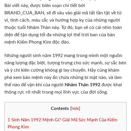
Bài viết này, được biên soạn chi tiết bởi
BRAND_CUA_BAN, sẽ đi sâu vào giải mã tất tần tật về tử
vi, tính cách, màu sắc và hướng hợp kỵ của những người
thuộc tuổi Nhâm Thân này. Từ đó, bạn sẽ có cái nhìn toàn
diện để tận dụng tối đa những lợi thế trời ban của bản
mệnh Kiếm Phong Kim độc đáo.
Những người sinh năm 1992 mang trong mình một nguồn
năng lượng đặc biệt, tượng trưng cho sức mạnh, sự sắc bén
và ý chí kiên cường không gì lay chuyển. Hãy cùng khám
phá xem bản mệnh này ẩn chứa những bí mật nào, và làm
thế nào để vận khí của người
Nhâm Thân 1992
được khai
thông rực rỡ nhất trong mọi lĩnh vực của đời sống.
Contents
[
hide
]
1
Sinh Năm 1992 Mệnh Gì? Giải Mã Sức Mạnh Của Kiếm
Phong Kim