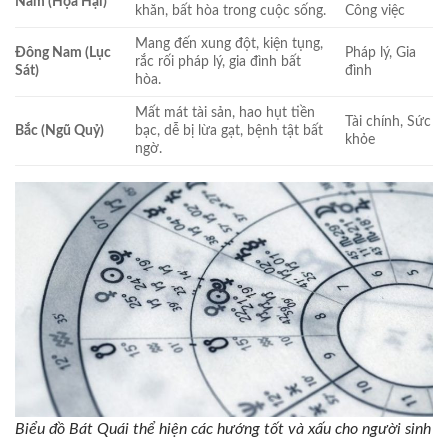
Nam (Họa Hại)
khăn, bất hòa trong cuộc sống.
Công việc
Mang đến xung đột, kiện tụng,
Đông Nam (Lục
Pháp lý, Gia
rắc rối pháp lý, gia đình bất
Sát)
đình
hòa.
Mất mát tài sản, hao hụt tiền
Tài chính, Sức
Bắc (Ngũ Quỷ)
bạc, dễ bị lừa gạt, bệnh tật bất
khỏe
ngờ.
Biểu đồ Bát Quái thể hiện các hướng tốt và xấu cho người sinh