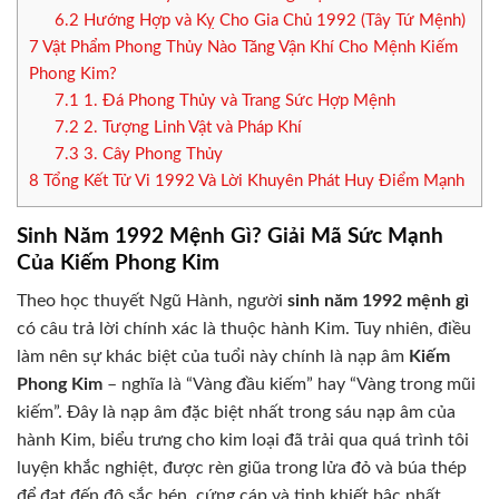
6.2
Hướng Hợp và Kỵ Cho Gia Chủ 1992 (Tây Tứ Mệnh)
7
Vật Phẩm Phong Thủy Nào Tăng Vận Khí Cho Mệnh Kiếm
Phong Kim?
7.1
1. Đá Phong Thủy và Trang Sức Hợp Mệnh
7.2
2. Tượng Linh Vật và Pháp Khí
7.3
3. Cây Phong Thủy
8
Tổng Kết Tử Vi 1992 Và Lời Khuyên Phát Huy Điểm Mạnh
Sinh Năm 1992 Mệnh Gì? Giải Mã Sức Mạnh
Của Kiếm Phong Kim
Theo học thuyết Ngũ Hành, người
sinh năm 1992 mệnh gì
có câu trả lời chính xác là thuộc hành Kim. Tuy nhiên, điều
làm nên sự khác biệt của tuổi này chính là nạp âm
Kiếm
Phong Kim
– nghĩa là “Vàng đầu kiếm” hay “Vàng trong mũi
kiếm”. Đây là nạp âm đặc biệt nhất trong sáu nạp âm của
hành Kim, biểu trưng cho kim loại đã trải qua quá trình tôi
luyện khắc nghiệt, được rèn giũa trong lửa đỏ và búa thép
để đạt đến độ sắc bén, cứng cáp và tinh khiết bậc nhất.