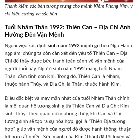
Thanh kiếm sắc bén tượng trưng cho mệnh Kiếm Phong Kim, ý
chí kiên cường và sắc bén
Tuổi Nhâm Thân 1992: Thiên Can – Địa Chi Ảnh
Hưởng Đến Vận Mệnh
Ngoài việc xác định
sinh năm 1992 mệnh gì
theo Ngũ Hành
nạp âm, chúng ta còn cần xét đến yếu tố Thiên Can – Địa
Chi để thấy được bức tranh toàn cảnh về vận mệnh của
người tuổi này. Người sinh năm 1992 mang tuổi Nhâm
Thân, cầm tinh con Khỉ. Trong đó, Thiên Can là Nhâm,
thuộc hành Thủy, và Địa Chi là Thân, thuộc hành Kim.
Điều đặc biệt và may mắn nhất của tuổi Nhâm Thân chính
là mối quan hệ tương sinh giữa Thiên Can và Địa Chi: Kim
sinh Thủy. Theo quan niệm phong thủy, khi Can và Chi
tương sinh sẽ tạo ra sự hòa hợp, gọi là “Thiên Địa tương
hợp”, giúp vận mệnh của người đó được hanh thông, thuận
lợi hơn rất nhiều. Sức mạnh của Kim (Thân) đã tôi luyện và