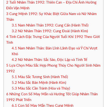
2
Tuổi Nhâm Thân 1992: Thiên Can – Địa Chi Ảnh Hưởng
Đến Vận Mệnh
3
Cung Mệnh 1992: Sự Khác Biệt Giữa Nam và Nữ Nhâm
Thân
3.1
Nam Nhâm Thân 1992: Cung Cấn (Hành Thổ)
3.2
Nữ Nhâm Thân 1992: Cung Đoài (Hành Kim)
4
Tính Cách Đặc Trưng Của Người Tuổi Khỉ 1992 Theo Giới
Tính
4.1
Nam Nhâm Thân: Bản Lĩnh Lãnh Đạo và Ý Chí Vượt
Khó
4.2
Nữ Nhâm Thân: Sắc Sảo, Độc Lập và Tinh Tế
5
Lựa Chọn Màu Sắc Hợp Phong Thủy Cho Người Sinh Năm
1992
5.1
Màu Sắc Tương Sinh (Hành Thổ)
5.2
Màu Sắc Bản Mệnh (Hành Kim)
5.3
Màu Sắc Cần Tránh (Hỏa và Thủy)
6
Những Con Số May Mắn và Hướng Tốt Giúp Nhâm Thân
1992 Phát Triển
6.1
Con Số May Mắn Theo Cung Mệnh