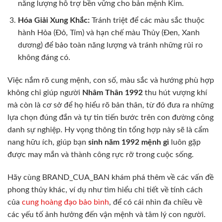
năng lượng hỗ trợ bền vững cho bản mệnh Kim.
Hóa Giải Xung Khắc:
Tránh triệt để các màu sắc thuộc
hành Hỏa (Đỏ, Tím) và hạn chế màu Thủy (Đen, Xanh
dương) để bảo toàn năng lượng và tránh những rủi ro
không đáng có.
Việc nắm rõ cung mệnh, con số, màu sắc và hướng phù hợp
không chỉ giúp người
Nhâm Thân 1992
thu hút vượng khí
mà còn là cơ sở để họ hiểu rõ bản thân, từ đó đưa ra những
lựa chọn đúng đắn và tự tin tiến bước trên con đường công
danh sự nghiệp. Hy vọng thông tin tổng hợp này sẽ là cẩm
nang hữu ích, giúp bạn
sinh năm 1992 mệnh gì
luôn gặp
được may mắn và thành công rực rỡ trong cuộc sống.
Hãy cùng BRAND_CUA_BAN khám phá thêm về các vấn đề
phong thủy khác, ví dụ như tìm hiểu chi tiết về tính cách
của
cung hoàng đạo bảo bình
, để có cái nhìn đa chiều về
các yếu tố ảnh hưởng đến vận mệnh và tâm lý con người.