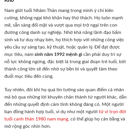
Khó
Nam giới tuổi Nhâm Thân mang trong mình ý chí kiên
cường, không ngại khó khăn hay thử thách. Họ luôn mạnh
mẽ, sẵn sàng đối mặt và vượt qua mọi trở ngại trên con
đường công danh sự nghiệp. Nhờ khả năng lãnh đạo bẩm
sinh và tư duy nhạy bén, họ thích hợp với những công việc
yêu cầu sự sáng tạo, kỹ thuật, hoặc quản lý. Để đạt được
mục tiêu, nam
sinh năm 1992 mệnh gì
cần phải duy trì sự
nỗ lực không ngừng, đặc biệt là trong giai đoạn trẻ tuổi, bởi
thành công lớn sẽ đến nhờ sự bền bỉ và quyết tâm theo
đuổi mục tiêu đến cùng.
Tuy nhiên, đôi khi họ quá tin tưởng vào quan điểm cá nhân
mà bỏ qua những lời khuyên chân thành từ người khác, dẫn
đến những quyết định cảm tính không đáng có. Một người
bạn đồng hành hợp tuổi, ví dụ như một người
tử vi trọn đời
tuổi canh thân 1980 nam mạng
, có thể giúp họ cân bằng và
mở rộng góc nhìn hơn.