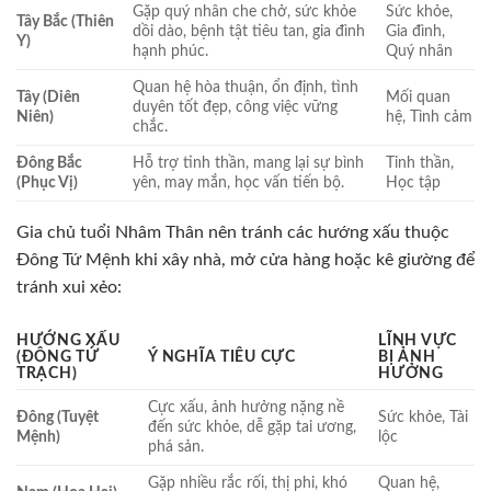
Gặp quý nhân che chở, sức khỏe
Sức khỏe,
Tây Bắc (Thiên
dồi dào, bệnh tật tiêu tan, gia đình
Gia đình,
Y)
hạnh phúc.
Quý nhân
Quan hệ hòa thuận, ổn định, tình
Tây (Diên
Mối quan
duyên tốt đẹp, công việc vững
Niên)
hệ, Tình cảm
chắc.
Đông Bắc
Hỗ trợ tinh thần, mang lại sự bình
Tinh thần,
(Phục Vị)
yên, may mắn, học vấn tiến bộ.
Học tập
Gia chủ tuổi Nhâm Thân nên tránh các hướng xấu thuộc
Đông Tứ Mệnh khi xây nhà, mở cửa hàng hoặc kê giường để
tránh xui xẻo:
HƯỚNG XẤU
LĨNH VỰC
(ĐÔNG TỨ
Ý NGHĨA TIÊU CỰC
BỊ ẢNH
TRẠCH)
HƯỞNG
Cực xấu, ảnh hưởng nặng nề
Đông (Tuyệt
Sức khỏe, Tài
đến sức khỏe, dễ gặp tai ương,
Mệnh)
lộc
phá sản.
Gặp nhiều rắc rối, thị phi, khó
Quan hệ,