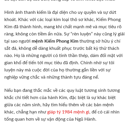
Hình ảnh thanh kiếm là đại diện cho uy quyền và sự dứt
khoát. Khác với các loại kim loại thô sơ khác, Kiếm Phong
Kim đã thành hình, mang khí chất mạnh mẽ và mục tiêu rõ
ràng, không còn tiềm ẩn nữa. Sự “rèn luyện” này cũng lý giải
tại sao người
mệnh Kiếm Phong Kim
thường sở hữu ý chí
sắt đá, không dễ dàng khuất phục trước bất kỳ thử thách
nào. Họ là những người có tinh thần thép, dám đối mặt với
gian khổ để tiến tới mục tiêu đã định. Chính nhờ sự tôi
luyện này mà cuộc đời của họ thường gắn liền với sự
nghiệp vững chắc và những thành tựu đáng nể.
Nếu bạn đang thắc mắc về các quy luật tương sinh tương
khắc chi tiết hơn của hành Kim, đặc biệt là sự khác biệt
giữa các năm sinh, hãy tìm hiểu thêm về các bản mệnh
khác, chẳng hạn như
giáp tý 1984 mệnh gì
, để có cái nhìn
tổng quan hơn về sự vận động của Ngũ Hành.