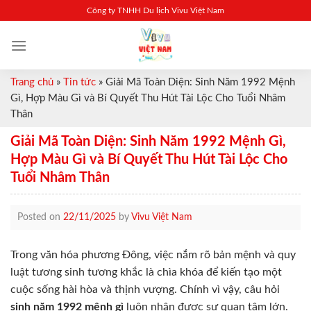
Skip
Công ty TNHH Du lịch Vivu Việt Nam
to
content
Trang chủ
»
Tin tức
»
Giải Mã Toàn Diện: Sinh Năm 1992 Mệnh
Gì, Hợp Màu Gì và Bí Quyết Thu Hút Tài Lộc Cho Tuổi Nhâm
Thân
Giải Mã Toàn Diện: Sinh Năm 1992 Mệnh Gì,
Hợp Màu Gì và Bí Quyết Thu Hút Tài Lộc Cho
Tuổi Nhâm Thân
Posted on
22/11/2025
by
Vivu Việt Nam
Trong văn hóa phương Đông, việc nắm rõ bản mệnh và quy
luật tương sinh tương khắc là chìa khóa để kiến tạo một
cuộc sống hài hòa và thịnh vượng. Chính vì vậy, câu hỏi
sinh năm 1992 mệnh gì
luôn nhận được sự quan tâm lớn.