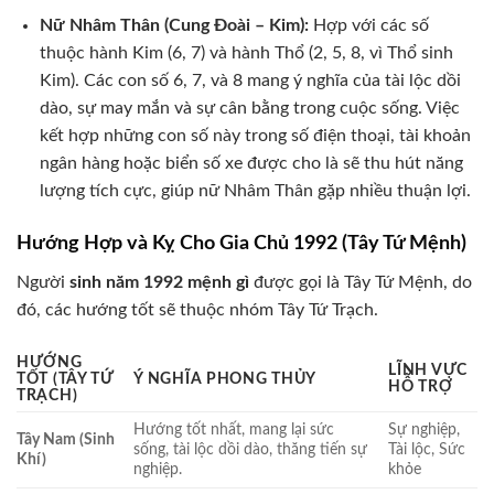
Nữ Nhâm Thân (Cung Đoài – Kim):
Hợp với các số
thuộc hành Kim (6, 7) và hành Thổ (2, 5, 8, vì Thổ sinh
Kim). Các con số 6, 7, và 8 mang ý nghĩa của tài lộc dồi
dào, sự may mắn và sự cân bằng trong cuộc sống. Việc
kết hợp những con số này trong số điện thoại, tài khoản
ngân hàng hoặc biển số xe được cho là sẽ thu hút năng
lượng tích cực, giúp nữ Nhâm Thân gặp nhiều thuận lợi.
Hướng Hợp và Kỵ Cho Gia Chủ 1992 (Tây Tứ Mệnh)
Người
sinh năm 1992 mệnh gì
được gọi là Tây Tứ Mệnh, do
đó, các hướng tốt sẽ thuộc nhóm Tây Tứ Trạch.
HƯỚNG
LĨNH VỰC
TỐT (TÂY TỨ
Ý NGHĨA PHONG THỦY
HỖ TRỢ
TRẠCH)
Hướng tốt nhất, mang lại sức
Sự nghiệp,
Tây Nam (Sinh
sống, tài lộc dồi dào, thăng tiến sự
Tài lộc, Sức
Khí)
nghiệp.
khỏe