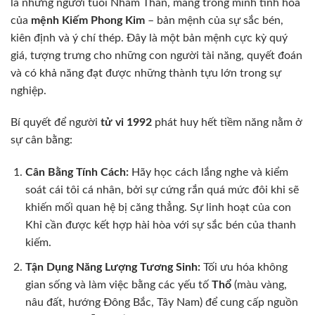
là những người tuổi Nhâm Thân, mang trong mình tinh hoa
của
mệnh Kiếm Phong Kim
– bản mệnh của sự sắc bén,
kiên định và ý chí thép. Đây là một bản mệnh cực kỳ quý
giá, tượng trưng cho những con người tài năng, quyết đoán
và có khả năng đạt được những thành tựu lớn trong sự
nghiệp.
Bí quyết để người
tử vi 1992
phát huy hết tiềm năng nằm ở
sự cân bằng:
Cân Bằng Tính Cách:
Hãy học cách lắng nghe và kiểm
soát cái tôi cá nhân, bởi sự cứng rắn quá mức đôi khi sẽ
khiến mối quan hệ bị căng thẳng. Sự linh hoạt của con
Khỉ cần được kết hợp hài hòa với sự sắc bén của thanh
kiếm.
Tận Dụng Năng Lượng Tương Sinh:
Tối ưu hóa không
gian sống và làm việc bằng các yếu tố
Thổ
(màu vàng,
nâu đất, hướng Đông Bắc, Tây Nam) để cung cấp nguồn