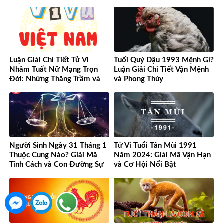
Luận Giải Chi Tiết Tử Vi
Tuổi Quý Dậu 1993 Mệnh Gì?
Nhâm Tuất Nữ Mạng Trọn
Luận Giải Chi Tiết Vận Mệnh
Đời: Những Thăng Trầm và
và Phong Thủy
Cơ Hội
Người Sinh Ngày 31 Tháng 1
Tử Vi Tuổi Tân Mùi 1991
Thuộc Cung Nào? Giải Mã
Năm 2024: Giải Mã Vận Hạn
Tính Cách và Con Đường Sự
và Cơ Hội Nổi Bật
Nghiệp Độc Đáo