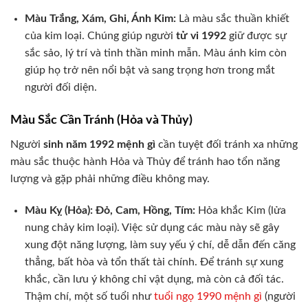
Màu Trắng, Xám, Ghi, Ánh Kim:
Là màu sắc thuần khiết
của kim loại. Chúng giúp người
tử vi 1992
giữ được sự
sắc sảo, lý trí và tinh thần minh mẫn. Màu ánh kim còn
giúp họ trở nên nổi bật và sang trọng hơn trong mắt
người đối diện.
Màu Sắc Cần Tránh (Hỏa và Thủy)
Người
sinh năm 1992 mệnh gì
cần tuyệt đối tránh xa những
màu sắc thuộc hành Hỏa và Thủy để tránh hao tổn năng
lượng và gặp phải những điều không may.
Màu Kỵ (Hỏa): Đỏ, Cam, Hồng, Tím:
Hỏa khắc Kim (lửa
nung chảy kim loại). Việc sử dụng các màu này sẽ gây
xung đột năng lượng, làm suy yếu ý chí, dễ dẫn đến căng
thẳng, bất hòa và tổn thất tài chính. Để tránh sự xung
khắc, cần lưu ý không chỉ vật dụng, mà còn cả đối tác.
Thậm chí, một số tuổi như
tuổi ngọ 1990 mệnh gì
(người