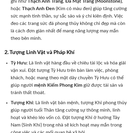
ghi như
Thạch Anh Trắng
,
Đá Mặt Trăng (Moonstone)
,
hoặc
Thạch Anh Đen
(Kim có màu đen) giúp tăng cường
sức mạnh tinh thần, sự sắc sảo và ý chí kiên định. Việc
đeo các trang sức đá phong thủy không chỉ đẹp mà còn
là cách đơn giản nhất để mang năng lượng may mắn
theo bên mình.
2. Tượng Linh Vật và Pháp Khí
Tỳ Hưu:
Là linh vật hàng đầu về chiêu tài lộc và hóa giải
vận xui. Đặt tượng Tỳ Hưu trên bàn làm việc, phòng
khách, hoặc mang theo mặt dây chuyền Tỳ Hưu có thể
giúp người
mệnh Kiếm Phong Kim
giữ được tài sản và
tránh thất thoát.
Tượng Khỉ:
Là linh vật bản mệnh, tượng Khỉ phong thủy
giúp người tuổi Thân tăng cường sự thông minh, linh
hoạt và khéo léo vốn có. Đặt tượng Khỉ ở hướng Tây
Nam (Sinh Khí) trong nhà sẽ kích hoạt may mắn trong
công việc và các mối quan hệ xã hội.