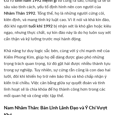
Đã rõ
sinh năm 1992 mệnh gì
và cung ra sao, chúng ta sẽ đi
sâu vào tính cách, yếu tố định hình nên con người của
Nhâm Thân 1992
. Tổng thể, họ là những người cứng cỏi,
kiên định, và mang tính kỷ luật cao. Vì ít nói và khá kín đáo,
đôi khi người
tuổi khỉ 1992
bị nhận xét là khó gần hoặc kiêu
ngạo, nhưng thực chất, sự kín đáo này là do họ luôn suy xét
cẩn thận và kỹ lưỡng trước mọi hành động.
Khả năng tư duy logic sắc bén, cùng với ý chí mạnh mẽ của
Kiếm Phong Kim, giúp họ dễ dàng được giao phó những
trọng trách quan trọng, từ đó gặt hái được nhiều thành tựu
trong sự nghiệp. Tuy nhiên, sự cứng rắn cũng là con dao hai
lưỡi, đôi khi khiến họ trở nên bảo thủ và khó chấp nhận ý
kiến trái chiều. Việc cân bằng giữa sự quyết đoán và tính
linh hoạt sẽ là chìa khóa để họ thành công hơn trong các
mối quan hệ và công việc tập thể.
Nam Nhâm Thân: Bản Lĩnh Lãnh Đạo và Ý Chí Vượt