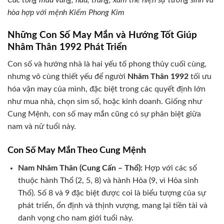
Các tông màu vàng, nâu, trắng, xám thể hiện sự tương sinh và
hòa hợp với mệnh Kiếm Phong Kim
Những Con Số May Mắn và Hướng Tốt Giúp
Nhâm Thân 1992 Phát Triển
Con số và hướng nhà là hai yếu tố phong thủy cuối cùng,
nhưng vô cùng thiết yếu để người
Nhâm Thân 1992
tối ưu
hóa vận may của mình, đặc biệt trong các quyết định lớn
như mua nhà, chọn sim số, hoặc kinh doanh. Giống như
Cung Mệnh, con số may mắn cũng có sự phân biệt giữa
nam và nữ tuổi này.
Con Số May Mắn Theo Cung Mệnh
Nam Nhâm Thân (Cung Cấn – Thổ):
Hợp với các số
thuộc hành Thổ (2, 5, 8) và hành Hỏa (9, vì Hỏa sinh
Thổ). Số 8 và 9 đặc biệt được coi là biểu tượng của sự
phát triển, ổn định và thịnh vượng, mang lại tiền tài và
danh vọng cho nam giới tuổi này.