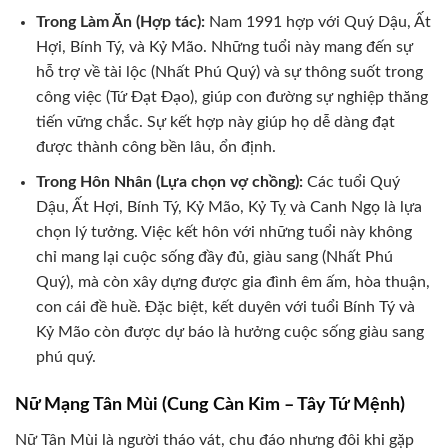
Trong Làm Ăn (Hợp tác):
Nam 1991 hợp với Quý Dậu, Ất
Hợi, Bính Tý, và Kỷ Mão. Những tuổi này mang đến sự
hỗ trợ về tài lộc (Nhất Phú Quý) và sự thông suốt trong
công việc (Tứ Đạt Đạo), giúp con đường sự nghiệp thăng
tiến vững chắc. Sự kết hợp này giúp họ dễ dàng đạt
được thành công bền lâu, ổn định.
Trong Hôn Nhân (Lựa chọn vợ chồng):
Các tuổi Quý
Dậu, Ất Hợi, Bính Tý, Kỷ Mão, Kỷ Tỵ và Canh Ngọ là lựa
chọn lý tưởng. Việc kết hôn với những tuổi này không
chỉ mang lại cuộc sống đầy đủ, giàu sang (Nhất Phú
Quý), mà còn xây dựng được gia đình êm ấm, hòa thuận,
con cái đề huề. Đặc biệt, kết duyên với tuổi Bính Tý và
Kỷ Mão còn được dự báo là hưởng cuộc sống giàu sang
phú quý.
Nữ Mạng Tân Mùi (Cung Càn Kim – Tây Tứ Mệnh)
Nữ Tân Mùi là người tháo vát, chu đáo nhưng đôi khi gặp