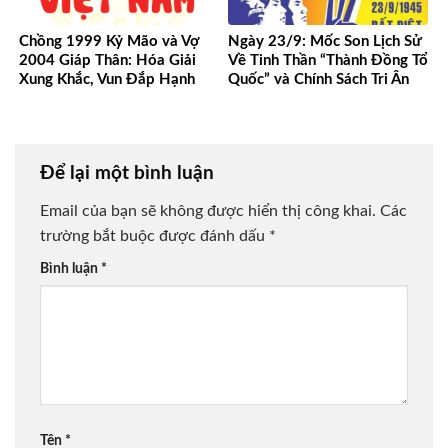
Chồng 1999 Kỷ Mão và Vợ
Ngày 23/9: Mốc Son Lịch Sử
2004 Giáp Thân: Hóa Giải
Về Tinh Thần “Thành Đồng Tổ
Xung Khắc, Vun Đắp Hạnh
Quốc” và Chính Sách Tri Ân
Phúc Bền Lâu
Người Có Công
Để lại một bình luận
Email của bạn sẽ không được hiển thị công khai.
Các
trường bắt buộc được đánh dấu
*
Bình luận
*
Tên
*