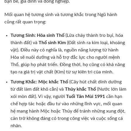
bạn bè, gia đình và đồng nghiệp.
Mối quan hệ tương sinh và tương khắc trong Ngũ hành
cũng rất quan trọng:
Tương Sinh:
Hỏa sinh Thổ
(Lửa cháy thành tro bụi, hóa
thành đất) và
Thổ sinh Kim
(Đất sinh ra kim loại, khoáng
vật). Điều này có nghĩa là, nguồn năng lượng từ hành
Hỏa sẽ nuôi dưỡng và hỗ trợ đắc lực cho người mệnh
Thổ, giúp họ phát triển. Đồng thời, họ cũng có khả năng
tạo ra giá trị vật chất (Kim) từ sự kiên trì của mình.
Tương Khắc:
Mộc khắc Thổ
(Cây hút chất dinh dưỡng
từ đất làm đất khô cằn) và
Thủy khắc Thổ
(Nước lớn làm
xói mòn đất). Vì vậy, người
Tuổi Tân Mùi 1991
cần hạn
chế hợp tác hoặc đầu tư vào những lĩnh vực, mối quan
hệ mang hành Mộc hoặc Thủy để tránh những xung đột,
cản trở không đáng có trong công việc và cuộc sống cá
nhân.