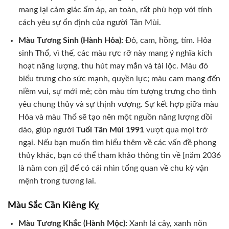
mang lại cảm giác ấm áp, an toàn, rất phù hợp với tính
cách yêu sự ổn định của người Tân Mùi.
Màu Tương Sinh (Hành Hỏa):
Đỏ, cam, hồng, tím. Hỏa
sinh Thổ, vì thế, các màu rực rỡ này mang ý nghĩa kích
hoạt năng lượng, thu hút may mắn và tài lộc. Màu đỏ
biểu trưng cho sức mạnh, quyền lực; màu cam mang đến
niềm vui, sự mới mẻ; còn màu tím tượng trưng cho tình
yêu chung thủy và sự thịnh vượng. Sự kết hợp giữa màu
Hỏa và màu Thổ sẽ tạo nên một nguồn năng lượng dồi
dào, giúp người
Tuổi Tân Mùi 1991
vượt qua mọi trở
ngại. Nếu bạn muốn tìm hiểu thêm về các vấn đề phong
thủy khác, bạn có thể tham khảo thông tin về [năm 2036
là năm con gì] để có cái nhìn tổng quan về chu kỳ vận
mệnh trong tương lai.
Màu Sắc Cần Kiêng Kỵ
Màu Tương Khắc (Hành Mộc):
Xanh lá cây, xanh nõn