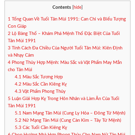
Contents
[
hide
]
1
Tổng Quan Về Tuổi Tân Mùi 1991: Can Chi và Biểu Tượng
Con Giáp
2
Lộ Bàng Thổ – Khám Phá Mệnh Thổ Đặc Biệt Của Tuổi
Tân Mùi 1991
3
Tính Cách Đa Chiều Của Người Tuổi Tân Mùi: Kiên Định
và Nhạy Cảm
4
Phong Thủy Hợp Mệnh: Màu Sắc và Vật Phẩm May Mắn
cho Tân Mùi
4.1
Màu Sắc Tương Hợp
4.2
Màu Sắc Cần Kiêng Kỵ
4.3
Vật Phẩm Phong Thủy
5
Luận Giải Hợp Kỵ Trong Hôn Nhân và Làm Ăn Của Tuổi
Tân Mùi 1991
5.1
Nam Mạng Tân Mùi (Cung Ly Hỏa – Đông Tứ Mệnh)
5.2
Nữ Mạng Tân Mùi (Cung Càn Kim – Tây Tứ Mệnh)
5.3
Các Tuổi Cần Kiêng Kỵ
6
Chọn Hướng Nhà Hợp Phong Thủy Cho Nam Nữ Tân Mùi