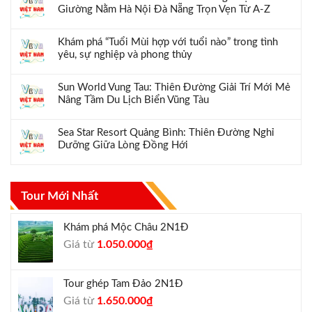
Giường Nằm Hà Nội Đà Nẵng Trọn Vẹn Từ A-Z
Khám phá “Tuổi Mùi hợp với tuổi nào” trong tình
yêu, sự nghiệp và phong thủy
Sun World Vung Tau: Thiên Đường Giải Trí Mới Mẻ
Nâng Tầm Du Lịch Biển Vũng Tàu
Sea Star Resort Quảng Bình: Thiên Đường Nghỉ
Dưỡng Giữa Lòng Đồng Hới
Tour Mới Nhất
Khám phá Mộc Châu 2N1Đ
Giá
Giá
Giá từ
1.050.000
₫
gốc
hiện
là:
tại
Tour ghép Tam Đảo 2N1Đ
1.300.000₫.
là:
Giá
Giá
Giá từ
1.650.000
₫
1.050.000₫.