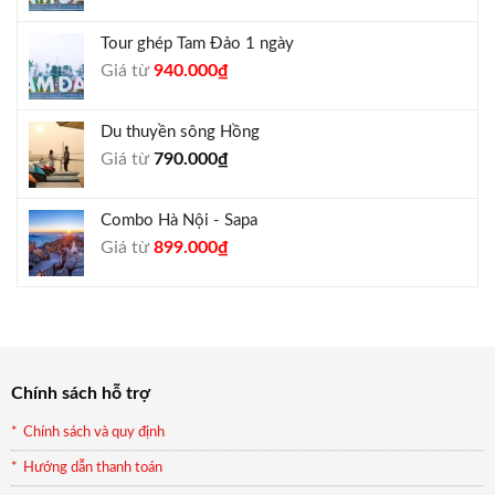
gốc
hiện
là:
tại
Tour ghép Tam Đảo 1 ngày
1.800.000₫.
là:
Giá
Giá
Giá từ
940.000
₫
1.650.000₫.
gốc
hiện
là:
tại
Du thuyền sông Hồng
1.000.000₫.
là:
Giá từ
790.000
₫
940.000₫.
Combo Hà Nội - Sapa
Giá
Giá
Giá từ
899.000
₫
gốc
hiện
là:
tại
990.000₫.
là:
899.000₫.
Chính sách hỗ trợ
Chính sách và quy định
Hướng dẫn thanh toán