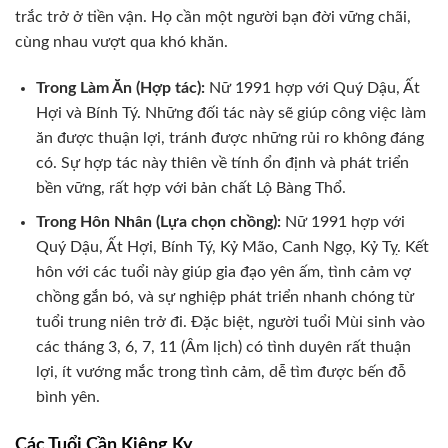
trắc trở ở tiền vận. Họ cần một người bạn đời vững chãi,
cùng nhau vượt qua khó khăn.
Trong Làm Ăn (Hợp tác):
Nữ 1991 hợp với Quý Dậu, Ất
Hợi và Bính Tý. Những đối tác này sẽ giúp công việc làm
ăn được thuận lợi, tránh được những rủi ro không đáng
có. Sự hợp tác này thiên về tính ổn định và phát triển
bền vững, rất hợp với bản chất Lộ Bàng Thổ.
Trong Hôn Nhân (Lựa chọn chồng):
Nữ 1991 hợp với
Quý Dậu, Ất Hợi, Bính Tý, Kỷ Mão, Canh Ngọ, Kỷ Tỵ. Kết
hôn với các tuổi này giúp gia đạo yên ấm, tình cảm vợ
chồng gắn bó, và sự nghiệp phát triển nhanh chóng từ
tuổi trung niên trở đi. Đặc biệt, người tuổi Mùi sinh vào
các tháng 3, 6, 7, 11 (Âm lịch) có tình duyên rất thuận
lợi, ít vướng mắc trong tình cảm, dễ tìm được bến đỗ
bình yên.
Các Tuổi Cần Kiêng Kỵ