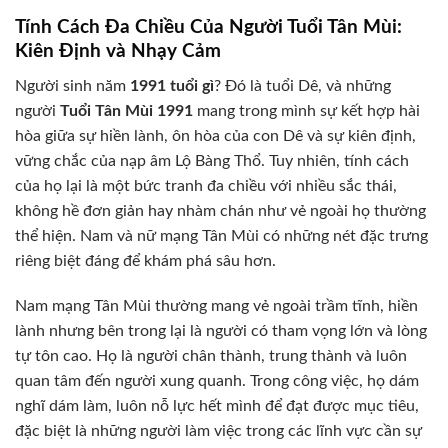
Tính Cách Đa Chiều Của Người Tuổi Tân Mùi:
Kiên Định và Nhạy Cảm
Người sinh năm
1991 tuổi gì
? Đó là tuổi Dê, và những
người
Tuổi Tân Mùi 1991
mang trong mình sự kết hợp hài
hòa giữa sự hiền lành, ôn hòa của con Dê và sự kiên định,
vững chắc của nạp âm Lộ Bàng Thổ. Tuy nhiên, tính cách
của họ lại là một bức tranh đa chiều với nhiều sắc thái,
không hề đơn giản hay nhàm chán như vẻ ngoài họ thường
thể hiện. Nam và nữ mạng Tân Mùi có những nét đặc trưng
riêng biệt đáng để khám phá sâu hơn.
Nam mạng Tân Mùi thường mang vẻ ngoài trầm tĩnh, hiền
lành nhưng bên trong lại là người có tham vọng lớn và lòng
tự tôn cao. Họ là người chân thành, trung thành và luôn
quan tâm đến người xung quanh. Trong công việc, họ dám
nghĩ dám làm, luôn nỗ lực hết mình để đạt được mục tiêu,
đặc biệt là những người làm việc trong các lĩnh vực cần sự