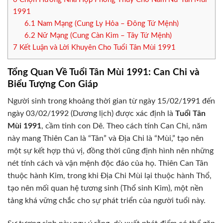
1991
6.1
Nam Mạng (Cung Ly Hỏa – Đông Tứ Mệnh)
6.2
Nữ Mạng (Cung Càn Kim – Tây Tứ Mệnh)
7
Kết Luận và Lời Khuyên Cho Tuổi Tân Mùi 1991
Tổng Quan Về Tuổi Tân Mùi 1991: Can Chi và
Biểu Tượng Con Giáp
Người sinh trong khoảng thời gian từ ngày 15/02/1991 đến
ngày 03/02/1992 (Dương lịch) được xác định là
Tuổi Tân
Mùi 1991
, cầm tinh con Dê. Theo cách tính Can Chi, năm
này mang Thiên Can là “Tân” và Địa Chi là “Mùi,” tạo nên
một sự kết hợp thú vị, đồng thời cũng định hình nên những
nét tính cách và vận mệnh độc đáo của họ. Thiên Can Tân
thuộc hành Kim, trong khi Địa Chi Mùi lại thuộc hành Thổ,
tạo nên mối quan hệ tương sinh (Thổ sinh Kim), một nền
tảng khá vững chắc cho sự phát triển của người tuổi này.