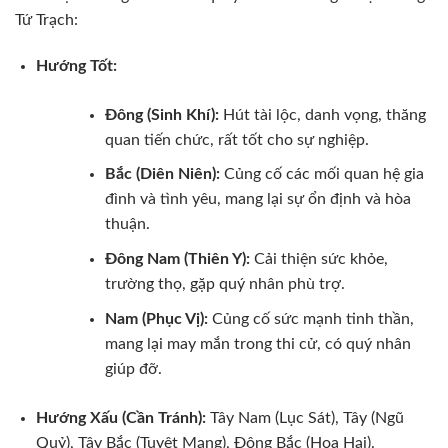
Tứ Trạch:
Hướng Tốt:
Đông (Sinh Khí):
Hút tài lộc, danh vọng, thăng
quan tiến chức, rất tốt cho sự nghiệp.
Bắc (Diên Niên):
Củng cố các mối quan hệ gia
đình và tình yêu, mang lại sự ổn định và hòa
thuận.
Đông Nam (Thiên Y):
Cải thiện sức khỏe,
trường thọ, gặp quý nhân phù trợ.
Nam (Phục Vị):
Củng cố sức mạnh tinh thần,
mang lại may mắn trong thi cử, có quý nhân
giúp đỡ.
Hướng Xấu (Cần Tránh):
Tây Nam (Lục Sát), Tây (Ngũ
Quỷ), Tây Bắc (Tuyệt Mạng), Đông Bắc (Họa Hại).