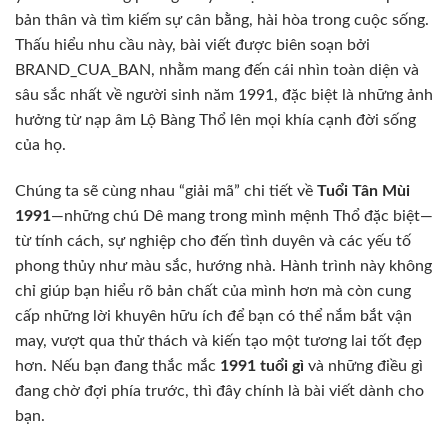
bản thân và tìm kiếm sự cân bằng, hài hòa trong cuộc sống.
Thấu hiểu nhu cầu này, bài viết được biên soạn bởi
BRAND_CUA_BAN, nhằm mang đến cái nhìn toàn diện và
sâu sắc nhất về người sinh năm 1991, đặc biệt là những ảnh
hưởng từ nạp âm Lộ Bàng Thổ lên mọi khía cạnh đời sống
của họ.
Chúng ta sẽ cùng nhau “giải mã” chi tiết về
Tuổi Tân Mùi
1991
—những chú Dê mang trong mình mệnh Thổ đặc biệt—
từ tính cách, sự nghiệp cho đến tình duyên và các yếu tố
phong thủy như màu sắc, hướng nhà. Hành trình này không
chỉ giúp bạn hiểu rõ bản chất của mình hơn mà còn cung
cấp những lời khuyên hữu ích để bạn có thể nắm bắt vận
may, vượt qua thử thách và kiến tạo một tương lai tốt đẹp
hơn. Nếu bạn đang thắc mắc
1991 tuổi gì
và những điều gì
đang chờ đợi phía trước, thì đây chính là bài viết dành cho
bạn.