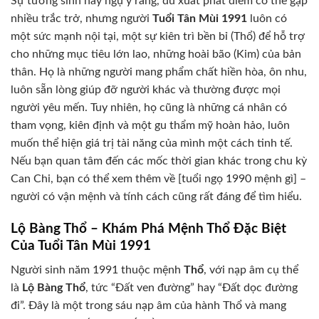
Sự tương sinh này ngụ ý rằng, dù xuất phát điểm có thể gặp
nhiều trắc trở, nhưng người
Tuổi Tân Mùi 1991
luôn có
một sức mạnh nội tại, một sự kiên trì bền bỉ (Thổ) để hỗ trợ
cho những mục tiêu lớn lao, những hoài bão (Kim) của bản
thân. Họ là những người mang phẩm chất hiền hòa, ôn nhu,
luôn sẵn lòng giúp đỡ người khác và thường được mọi
người yêu mến. Tuy nhiên, họ cũng là những cá nhân có
tham vọng, kiên định và một gu thẩm mỹ hoàn hảo, luôn
muốn thể hiện giá trị tài năng của mình một cách tinh tế.
Nếu bạn quan tâm đến các mốc thời gian khác trong chu kỳ
Can Chi, bạn có thể xem thêm về [tuổi ngọ 1990 mệnh gì] –
người có vận mệnh và tính cách cũng rất đáng để tìm hiểu.
Lộ Bàng Thổ – Khám Phá Mệnh Thổ Đặc Biệt
Của Tuổi Tân Mùi 1991
Người sinh năm 1991 thuộc mệnh
Thổ
, với nạp âm cụ thể
là
Lộ Bàng Thổ
, tức “Đất ven đường” hay “Đất dọc đường
đi”. Đây là một trong sáu nạp âm của hành Thổ và mang