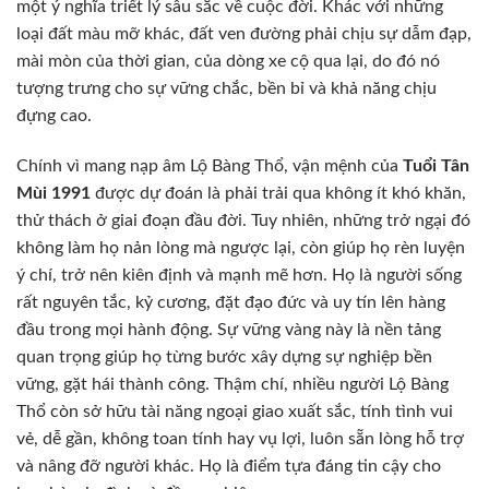
một ý nghĩa triết lý sâu sắc về cuộc đời. Khác với những
loại đất màu mỡ khác, đất ven đường phải chịu sự dẫm đạp,
mài mòn của thời gian, của dòng xe cộ qua lại, do đó nó
tượng trưng cho sự vững chắc, bền bỉ và khả năng chịu
đựng cao.
Chính vì mang nạp âm Lộ Bàng Thổ, vận mệnh của
Tuổi Tân
Mùi 1991
được dự đoán là phải trải qua không ít khó khăn,
thử thách ở giai đoạn đầu đời. Tuy nhiên, những trở ngại đó
không làm họ nản lòng mà ngược lại, còn giúp họ rèn luyện
ý chí, trở nên kiên định và mạnh mẽ hơn. Họ là người sống
rất nguyên tắc, kỷ cương, đặt đạo đức và uy tín lên hàng
đầu trong mọi hành động. Sự vững vàng này là nền tảng
quan trọng giúp họ từng bước xây dựng sự nghiệp bền
vững, gặt hái thành công. Thậm chí, nhiều người Lộ Bàng
Thổ còn sở hữu tài năng ngoại giao xuất sắc, tính tình vui
vẻ, dễ gần, không toan tính hay vụ lợi, luôn sẵn lòng hỗ trợ
và nâng đỡ người khác. Họ là điểm tựa đáng tin cậy cho