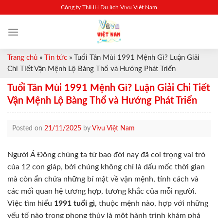
Skip
Công ty TNHH Du lịch Vivu Việt Nam
to
content
Trang chủ
»
Tin tức
»
Tuổi Tân Mùi 1991 Mệnh Gì? Luận Giải
Chi Tiết Vận Mệnh Lộ Bàng Thổ và Hướng Phát Triển
Tuổi Tân Mùi 1991 Mệnh Gì? Luận Giải Chi Tiết
Vận Mệnh Lộ Bàng Thổ và Hướng Phát Triển
Posted on
21/11/2025
by
Vivu Việt Nam
Người Á Đông chúng ta từ bao đời nay đã coi trọng vai trò
của 12 con giáp, bởi chúng không chỉ là dấu mốc thời gian
mà còn ẩn chứa những bí mật về vận mệnh, tính cách và
các mối quan hệ tương hợp, tương khắc của mỗi người.
Việc tìm hiểu
1991 tuổi gì
, thuộc mệnh nào, hợp với những
yếu tố nào trong phong thủy là một hành trình khám phá