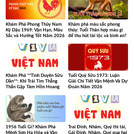
Khám Phá Phong Thủy Nam
Khám phá màu sắc phong
Kỷ Dậu 1969: Vận Hạn, Màu
thủy: Tuổi Thân hợp màu gì
Sắc và Hướng Tốt Năm 2026
để thu hút tài lộc và bình an?
Khám Phá **Tình Duyên Sửu
Tuổi Quý Sửu 1973: Luận
Dần**: Khi Trái Tim Thẳng
Giải Chi Tiết Vận Mệnh Và Dự
Thắn Gặp Tâm Hồn Hoang
Đoán Năm 2026
Dã
1956 Tuổi Gì? Khám Phá
Trai Đinh, Nhâm, Quý thì tài,
Mệnh Sơn Hạ Hỏa và Vận
Gái Đinh, Nhâm, Quý qua hai