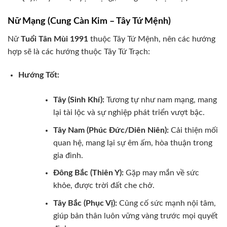
Nữ Mạng (Cung Càn Kim – Tây Tứ Mệnh)
Nữ
Tuổi Tân Mùi 1991
thuộc Tây Tứ Mệnh, nên các hướng
hợp sẽ là các hướng thuộc Tây Tứ Trạch:
Hướng Tốt:
Tây (Sinh Khí):
Tương tự như nam mạng, mang
lại tài lộc và sự nghiệp phát triển vượt bậc.
Tây Nam (Phúc Đức/Diên Niên):
Cải thiện mối
quan hệ, mang lại sự êm ấm, hòa thuận trong
gia đình.
Đông Bắc (Thiên Y):
Gặp may mắn về sức
khỏe, được trời đất che chở.
Tây Bắc (Phục Vị):
Củng cố sức mạnh nội tâm,
giúp bản thân luôn vững vàng trước mọi quyết