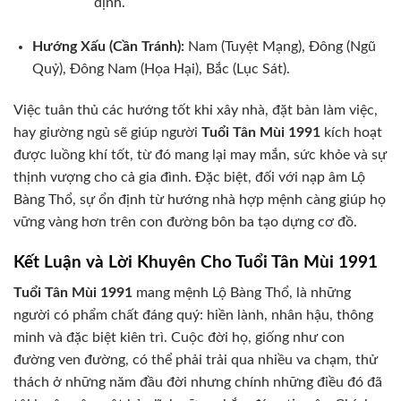
định.
Hướng Xấu (Cần Tránh):
Nam (Tuyệt Mạng), Đông (Ngũ
Quỷ), Đông Nam (Họa Hại), Bắc (Lục Sát).
Việc tuân thủ các hướng tốt khi xây nhà, đặt bàn làm việc,
hay giường ngủ sẽ giúp người
Tuổi Tân Mùi 1991
kích hoạt
được luồng khí tốt, từ đó mang lại may mắn, sức khỏe và sự
thịnh vượng cho cả gia đình. Đặc biệt, đối với nạp âm Lộ
Bàng Thổ, sự ổn định từ hướng nhà hợp mệnh càng giúp họ
vững vàng hơn trên con đường bôn ba tạo dựng cơ đồ.
Kết Luận và Lời Khuyên Cho Tuổi Tân Mùi 1991
Tuổi Tân Mùi 1991
mang mệnh Lộ Bàng Thổ, là những
người có phẩm chất đáng quý: hiền lành, nhân hậu, thông
minh và đặc biệt kiên trì. Cuộc đời họ, giống như con
đường ven đường, có thể phải trải qua nhiều va chạm, thử
thách ở những năm đầu đời nhưng chính những điều đó đã