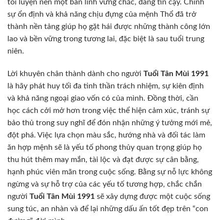
tôi luyện nên một bản lĩnh vững chắc, đáng tin cậy. Chính
sự ổn định và khả năng chịu đựng của mệnh Thổ đã trở
thành nền tảng giúp họ gặt hái được những thành công lớn
lao và bền vững trong tương lai, đặc biệt là sau tuổi trung
niên.
Lời khuyên chân thành dành cho người
Tuổi Tân Mùi 1991
là hãy phát huy tối đa tinh thần trách nhiệm, sự kiên định
và khả năng ngoại giao vốn có của mình. Đồng thời, cần
học cách cởi mở hơn trong việc thể hiện cảm xúc, tránh sự
bảo thủ trong suy nghĩ để đón nhận những ý tưởng mới mẻ,
đột phá. Việc lựa chọn màu sắc, hướng nhà và đối tác làm
ăn hợp mệnh sẽ là yếu tố phong thủy quan trọng giúp họ
thu hút thêm may mắn, tài lộc và đạt được sự cân bằng,
hạnh phúc viên mãn trong cuộc sống. Bằng sự nỗ lực không
ngừng và sự hỗ trợ của các yếu tố tương hợp, chắc chắn
người
Tuổi Tân Mùi 1991
sẽ xây dựng được một cuộc sống
sung túc, an nhàn và để lại những dấu ấn tốt đẹp trên “con