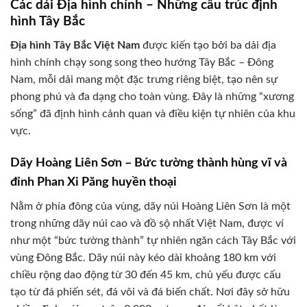
Các dải Địa hình chính – Những cấu trúc định
hình Tây Bắc
Địa hình Tây Bắc Việt Nam
được kiến tạo bởi ba dải địa
hình chính chạy song song theo hướng Tây Bắc – Đông
Nam, mỗi dải mang một đặc trưng riêng biệt, tạo nên sự
phong phú và đa dạng cho toàn vùng. Đây là những “xương
sống” đã định hình cảnh quan và điều kiện tự nhiên của khu
vực.
Dãy Hoàng Liên Sơn – Bức tường thành hùng vĩ và
đỉnh Phan Xi Păng huyền thoại
Nằm ở phía đông của vùng, dãy núi Hoàng Liên Sơn là một
trong những dãy núi cao và đồ sộ nhất Việt Nam, được ví
như một “bức tường thành” tự nhiên ngăn cách Tây Bắc với
vùng Đông Bắc. Dãy núi này kéo dài khoảng 180 km với
chiều rộng dao động từ 30 đến 45 km, chủ yếu được cấu
tạo từ đá phiến sét, đá vôi và đá biến chất. Nơi đây sở hữu