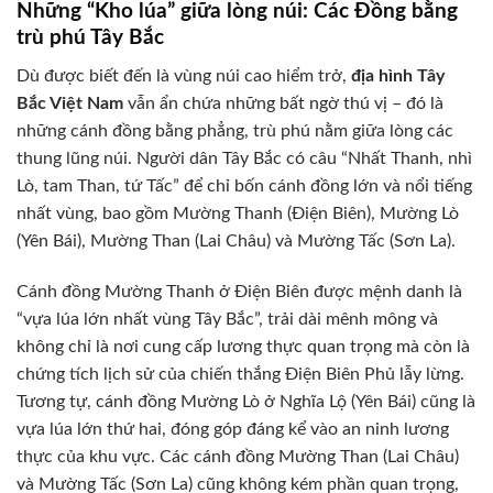
Những “Kho lúa” giữa lòng núi: Các Đồng bằng
trù phú Tây Bắc
Dù được biết đến là vùng núi cao hiểm trở,
địa hình Tây
Bắc Việt Nam
vẫn ẩn chứa những bất ngờ thú vị – đó là
những cánh đồng bằng phẳng, trù phú nằm giữa lòng các
thung lũng núi. Người dân Tây Bắc có câu “Nhất Thanh, nhì
Lò, tam Than, tứ Tấc” để chỉ bốn cánh đồng lớn và nổi tiếng
nhất vùng, bao gồm Mường Thanh (Điện Biên), Mường Lò
(Yên Bái), Mường Than (Lai Châu) và Mường Tấc (Sơn La).
Cánh đồng Mường Thanh ở Điện Biên được mệnh danh là
“vựa lúa lớn nhất vùng Tây Bắc”, trải dài mênh mông và
không chỉ là nơi cung cấp lương thực quan trọng mà còn là
chứng tích lịch sử của chiến thắng Điện Biên Phủ lẫy lừng.
Tương tự, cánh đồng Mường Lò ở Nghĩa Lộ (Yên Bái) cũng là
vựa lúa lớn thứ hai, đóng góp đáng kể vào an ninh lương
thực của khu vực. Các cánh đồng Mường Than (Lai Châu)
và Mường Tấc (Sơn La) cũng không kém phần quan trọng,