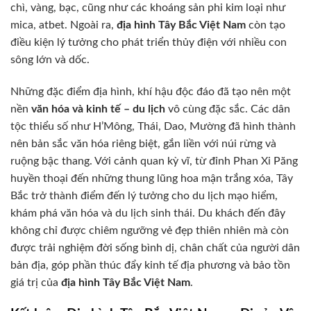
chì, vàng, bạc, cũng như các khoáng sản phi kim loại như
mica, atbet. Ngoài ra,
địa hình Tây Bắc Việt Nam
còn tạo
điều kiện lý tưởng cho phát triển thủy điện với nhiều con
sông lớn và dốc.
Những đặc điểm địa hình, khí hậu độc đáo đã tạo nên một
nền
văn hóa và kinh tế – du lịch
vô cùng đặc sắc. Các dân
tộc thiểu số như H’Mông, Thái, Dao, Mường đã hình thành
nên bản sắc văn hóa riêng biệt, gắn liền với núi rừng và
ruộng bậc thang. Với cảnh quan kỳ vĩ, từ đỉnh Phan Xi Păng
huyền thoại đến những thung lũng hoa mận trắng xóa, Tây
Bắc trở thành điểm đến lý tưởng cho du lịch mạo hiểm,
khám phá văn hóa và du lịch sinh thái. Du khách đến đây
không chỉ được chiêm ngưỡng vẻ đẹp thiên nhiên mà còn
được trải nghiệm đời sống bình dị, chân chất của người dân
bản địa, góp phần thúc đẩy kinh tế địa phương và bảo tồn
giá trị của
địa hình Tây Bắc Việt Nam
.