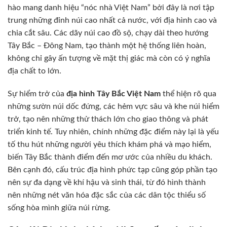
hào mang danh hiệu “nóc nhà Việt Nam” bởi đây là nơi tập
trung những đỉnh núi cao nhất cả nước, với địa hình cao và
chia cắt sâu. Các dãy núi cao đồ sộ, chạy dài theo hướng
Tây Bắc – Đông Nam, tạo thành một hệ thống liên hoàn,
không chỉ gây ấn tượng về mặt thị giác mà còn có ý nghĩa
địa chất to lớn.
Sự hiểm trở của
địa hình Tây Bắc Việt Nam
thể hiện rõ qua
những sườn núi dốc đứng, các hẻm vực sâu và khe núi hiểm
trở, tạo nên những thử thách lớn cho giao thông và phát
triển kinh tế. Tuy nhiên, chính những đặc điểm này lại là yếu
tố thu hút những người yêu thích khám phá và mạo hiểm,
biến Tây Bắc thành điểm đến mơ ước của nhiều du khách.
Bên cạnh đó, cấu trúc địa hình phức tạp cũng góp phần tạo
nên sự đa dạng về khí hậu và sinh thái, từ đó hình thành
nên những nét văn hóa đặc sắc của các dân tộc thiểu số
sống hòa mình giữa núi rừng.