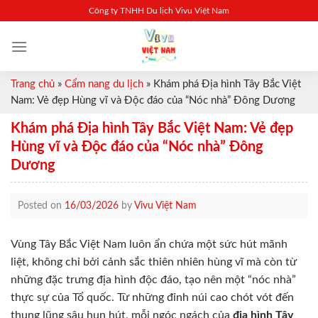
Skip
Công ty TNHH Du lịch Vivu Việt Nam
to
content
Trang chủ
»
Cẩm nang du lịch
»
Khám phá Địa hình Tây Bắc Việt
Nam: Vẻ đẹp Hùng vĩ và Độc đáo của “Nóc nhà” Đông Dương
Khám phá Địa hình Tây Bắc Việt Nam: Vẻ đẹp
Hùng vĩ và Độc đáo của “Nóc nhà” Đông
Dương
Posted on
16/03/2026
by
Vivu Việt Nam
Vùng Tây Bắc Việt Nam luôn ẩn chứa một sức hút mãnh
liệt, không chỉ bởi cảnh sắc thiên nhiên hùng vĩ mà còn từ
những đặc trưng địa hình độc đáo, tạo nên một “nóc nhà”
thực sự của Tổ quốc. Từ những đỉnh núi cao chót vót đến
thung lũng sâu hun hút, mỗi ngóc ngách của
địa hình Tây