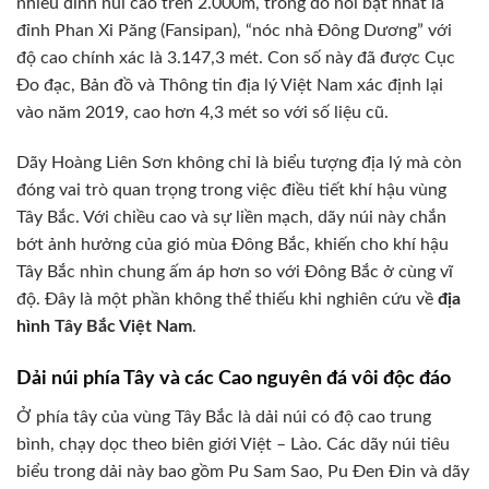
nhiều đỉnh núi cao trên 2.000m, trong đó nổi bật nhất là
đỉnh Phan Xi Păng (Fansipan), “nóc nhà Đông Dương” với
độ cao chính xác là 3.147,3 mét. Con số này đã được Cục
Đo đạc, Bản đồ và Thông tin địa lý Việt Nam xác định lại
vào năm 2019, cao hơn 4,3 mét so với số liệu cũ.
Dãy Hoàng Liên Sơn không chỉ là biểu tượng địa lý mà còn
đóng vai trò quan trọng trong việc điều tiết khí hậu vùng
Tây Bắc. Với chiều cao và sự liền mạch, dãy núi này chắn
bớt ảnh hưởng của gió mùa Đông Bắc, khiến cho khí hậu
Tây Bắc nhìn chung ấm áp hơn so với Đông Bắc ở cùng vĩ
độ. Đây là một phần không thể thiếu khi nghiên cứu về
địa
hình Tây Bắc Việt Nam
.
Dải núi phía Tây và các Cao nguyên đá vôi độc đáo
Ở phía tây của vùng Tây Bắc là dải núi có độ cao trung
bình, chạy dọc theo biên giới Việt – Lào. Các dãy núi tiêu
biểu trong dải này bao gồm Pu Sam Sao, Pu Đen Đin và dãy