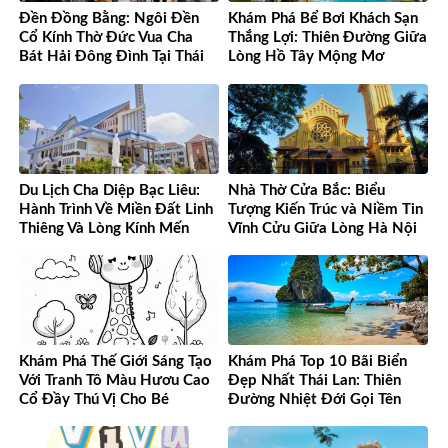
Đền Đồng Bằng: Ngôi Đền
Khám Phá Bể Bơi Khách Sạn
Cổ Kính Thờ Đức Vua Cha
Thắng Lợi: Thiên Đường Giữa
Bát Hải Đông Đình Tại Thái
Lòng Hồ Tây Mộng Mơ
Bình
Du Lịch Cha Diệp Bạc Liêu:
Nhà Thờ Cửa Bắc: Biểu
Hành Trình Về Miền Đất Linh
Tượng Kiến Trúc và Niềm Tin
Thiêng Và Lòng Kính Mến
Vĩnh Cửu Giữa Lòng Hà Nội
Khám Phá Thế Giới Sáng Tạo
Khám Phá Top 10 Bãi Biển
Với Tranh Tô Màu Hươu Cao
Đẹp Nhất Thái Lan: Thiên
Cổ Đầy Thú Vị Cho Bé
Đường Nhiệt Đới Gọi Tên