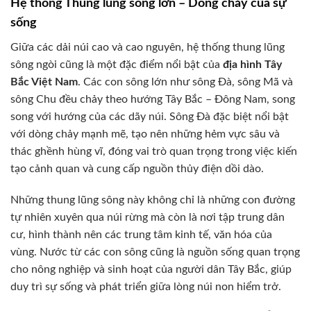
Hệ thống Thung lũng sông lớn – Dòng chảy của sự
sống
Giữa các dải núi cao và cao nguyên, hệ thống thung lũng
sông ngòi cũng là một đặc điểm nổi bật của
địa hình Tây
Bắc Việt Nam
. Các con sông lớn như sông Đà, sông Mã và
sông Chu đều chảy theo hướng Tây Bắc – Đông Nam, song
song với hướng của các dãy núi. Sông Đà đặc biệt nổi bật
với dòng chảy mạnh mẽ, tạo nên những hẻm vực sâu và
thác ghềnh hùng vĩ, đóng vai trò quan trọng trong việc kiến
tạo cảnh quan và cung cấp nguồn thủy điện dồi dào.
Những thung lũng sông này không chỉ là những con đường
tự nhiên xuyên qua núi rừng mà còn là nơi tập trung dân
cư, hình thành nên các trung tâm kinh tế, văn hóa của
vùng. Nước từ các con sông cũng là nguồn sống quan trọng
cho nông nghiệp và sinh hoạt của người dân Tây Bắc, giúp
duy trì sự sống và phát triển giữa lòng núi non hiểm trở.