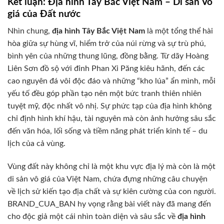
Kết luận: Địa hình Tây Bắc Việt Nam – Di sản Vô
giá của Đất nước
Nhìn chung,
địa hình Tây Bắc Việt Nam
là một tổng thể hài
hòa giữa sự hùng vĩ, hiểm trở của núi rừng và sự trù phú,
bình yên của những thung lũng, đồng bằng. Từ dãy Hoàng
Liên Sơn đồ sộ với đỉnh Phan Xi Păng kiêu hãnh, đến các
cao nguyên đá vôi độc đáo và những “kho lúa” ẩn mình, mỗi
yếu tố đều góp phần tạo nên một bức tranh thiên nhiên
tuyệt mỹ, độc nhất vô nhị. Sự phức tạp của địa hình không
chỉ định hình khí hậu, tài nguyên mà còn ảnh hưởng sâu sắc
đến văn hóa, lối sống và tiềm năng phát triển kinh tế – du
lịch của cả vùng.
Vùng đất này không chỉ là một khu vực địa lý mà còn là một
di sản vô giá của Việt Nam, chứa đựng những câu chuyện
về lịch sử kiến tạo địa chất và sự kiên cường của con người.
BRAND_CUA_BAN hy vọng rằng bài viết này đã mang đến
cho độc giả một cái nhìn toàn diện và sâu sắc về
địa hình