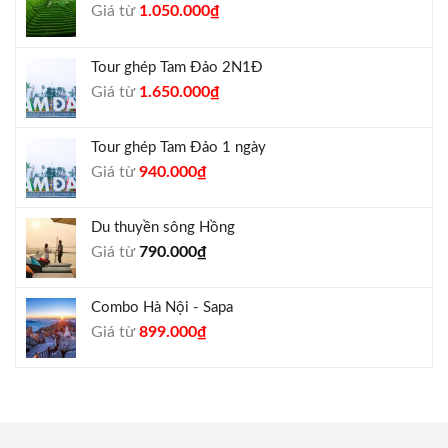
Giá
Giá
Giá từ
1.050.000
₫
gốc
hiện
là:
tại
Tour ghép Tam Đảo 2N1Đ
1.300.000₫.
là:
Giá
Giá
Giá từ
1.650.000
₫
1.050.000₫.
gốc
hiện
là:
tại
Tour ghép Tam Đảo 1 ngày
1.800.000₫.
là:
Giá
Giá
Giá từ
940.000
₫
1.650.000₫.
gốc
hiện
là:
tại
Du thuyền sông Hồng
1.000.000₫.
là:
Giá từ
790.000
₫
940.000₫.
Combo Hà Nội - Sapa
Giá
Giá
Giá từ
899.000
₫
gốc
hiện
là:
tại
990.000₫.
là:
899.000₫.