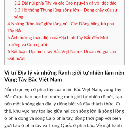
3.2
Dải núi phía Tây và các Cao nguyên đá vôi độc đáo
3.3
Hệ thống Thung lũng sông lớn – Dòng chảy của sự
sống
4
Những “Kho lúa” giữa lòng núi: Các Đồng bằng trù phú
Tây Bắc
5
Ảnh hưởng toàn diện của Địa hình Tây Bắc đến Môi
trường và Con người
6
Kết luận: Địa hình Tây Bắc Việt Nam – Di sản Vô giá của
Đất nước
Vị trí Địa lý và những Ranh giới tự nhiên làm nên
Vùng Tây Bắc Việt Nam
Nằm trọn vẹn ở phía tây của miền Bắc Việt Nam, vùng Tây
Bắc được bao bọc bởi những ranh giới tự nhiên rõ nét, tạo
nên một không gian địa lý riêng biệt và đầy thách thức. Cụ
thể, khu vực này tọa lạc giữa hai con sông lớn là sông Hồng
ở phía đông và sông Cả ở phía tây, đồng thời giáp với biên
giới Lào ở phía tây và Trung Quốc ở phía bắc. Về mặt hành