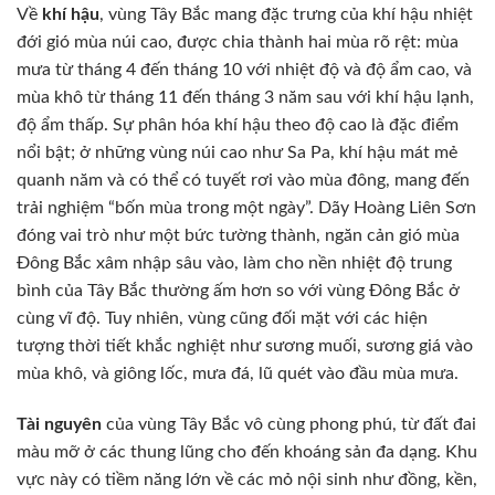
Về
khí hậu
, vùng Tây Bắc mang đặc trưng của khí hậu nhiệt
đới gió mùa núi cao, được chia thành hai mùa rõ rệt: mùa
mưa từ tháng 4 đến tháng 10 với nhiệt độ và độ ẩm cao, và
mùa khô từ tháng 11 đến tháng 3 năm sau với khí hậu lạnh,
độ ẩm thấp. Sự phân hóa khí hậu theo độ cao là đặc điểm
nổi bật; ở những vùng núi cao như Sa Pa, khí hậu mát mẻ
quanh năm và có thể có tuyết rơi vào mùa đông, mang đến
trải nghiệm “bốn mùa trong một ngày”. Dãy Hoàng Liên Sơn
đóng vai trò như một bức tường thành, ngăn cản gió mùa
Đông Bắc xâm nhập sâu vào, làm cho nền nhiệt độ trung
bình của Tây Bắc thường ấm hơn so với vùng Đông Bắc ở
cùng vĩ độ. Tuy nhiên, vùng cũng đối mặt với các hiện
tượng thời tiết khắc nghiệt như sương muối, sương giá vào
mùa khô, và giông lốc, mưa đá, lũ quét vào đầu mùa mưa.
Tài nguyên
của vùng Tây Bắc vô cùng phong phú, từ đất đai
màu mỡ ở các thung lũng cho đến khoáng sản đa dạng. Khu
vực này có tiềm năng lớn về các mỏ nội sinh như đồng, kền,