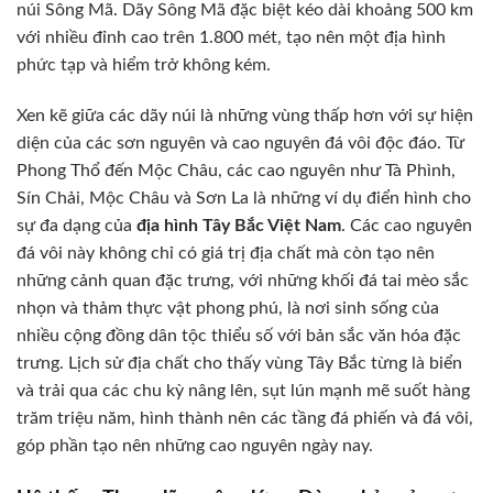
núi Sông Mã. Dãy Sông Mã đặc biệt kéo dài khoảng 500 km
với nhiều đỉnh cao trên 1.800 mét, tạo nên một địa hình
phức tạp và hiểm trở không kém.
Xen kẽ giữa các dãy núi là những vùng thấp hơn với sự hiện
diện của các sơn nguyên và cao nguyên đá vôi độc đáo. Từ
Phong Thổ đến Mộc Châu, các cao nguyên như Tà Phình,
Sín Chải, Mộc Châu và Sơn La là những ví dụ điển hình cho
sự đa dạng của
địa hình Tây Bắc Việt Nam
. Các cao nguyên
đá vôi này không chỉ có giá trị địa chất mà còn tạo nên
những cảnh quan đặc trưng, với những khối đá tai mèo sắc
nhọn và thảm thực vật phong phú, là nơi sinh sống của
nhiều cộng đồng dân tộc thiểu số với bản sắc văn hóa đặc
trưng. Lịch sử địa chất cho thấy vùng Tây Bắc từng là biển
và trải qua các chu kỳ nâng lên, sụt lún mạnh mẽ suốt hàng
trăm triệu năm, hình thành nên các tầng đá phiến và đá vôi,
góp phần tạo nên những cao nguyên ngày nay.