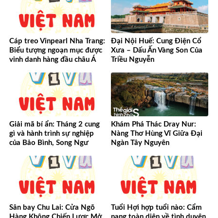
Cáp treo Vinpearl Nha Trang:
Đại Nội Huế: Cung Điện Cổ
Biểu tượng ngoạn mục được
Xưa – Dấu Ấn Vàng Son Của
vinh danh hàng đầu châu Á
Triều Nguyễn
Giải mã bí ẩn: Tháng 2 cung
Khám Phá Thác Dray Nur:
gì và hành trình sự nghiệp
Nàng Thơ Hùng Vĩ Giữa Đại
của Bảo Bình, Song Ngư
Ngàn Tây Nguyên
Sân bay Chu Lai: Cửa Ngõ
Tuổi Hợi hợp tuổi nào: Cẩm
Hàng Không Chiến Lược Mở
nang toàn diện về tình duyên,