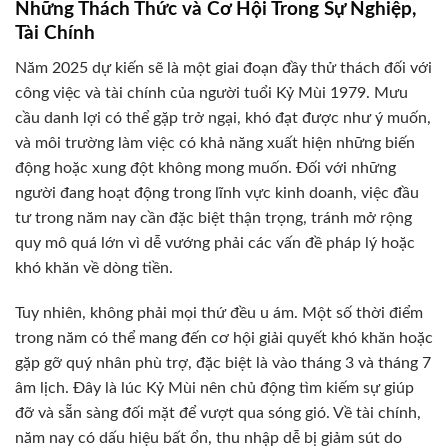
Những Thách Thức và Cơ Hội Trong Sự Nghiệp,
Tài Chính
Năm 2025 dự kiến sẽ là một giai đoạn đầy thử thách đối với
công việc và tài chính của người tuổi Kỷ Mùi 1979. Mưu
cầu danh lợi có thể gặp trở ngại, khó đạt được như ý muốn,
và môi trường làm việc có khả năng xuất hiện những biến
động hoặc xung đột không mong muốn. Đối với những
người đang hoạt động trong lĩnh vực kinh doanh, việc đầu
tư trong năm nay cần đặc biệt thận trọng, tránh mở rộng
quy mô quá lớn vì dễ vướng phải các vấn đề pháp lý hoặc
khó khăn về dòng tiền.
Tuy nhiên, không phải mọi thứ đều u ám. Một số thời điểm
trong năm có thể mang đến cơ hội giải quyết khó khăn hoặc
gặp gỡ quý nhân phù trợ, đặc biệt là vào tháng 3 và tháng 7
âm lịch. Đây là lúc Kỷ Mùi nên chủ động tìm kiếm sự giúp
đỡ và sẵn sàng đối mặt để vượt qua sóng gió. Về tài chính,
năm nay có dấu hiệu bất ổn, thu nhập dễ bị giảm sút do