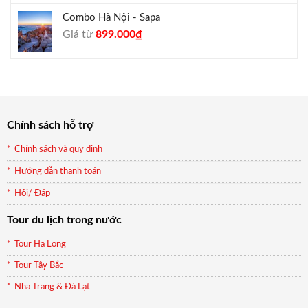
Combo Hà Nội - Sapa
Giá
Giá
Giá từ
899.000
₫
gốc
hiện
là:
tại
990.000₫.
là:
899.000₫.
Chính sách hỗ trợ
Chính sách và quy định
Hướng dẫn thanh toán
Hỏi/ Đáp
Tour du lịch trong nước
Tour Hạ Long
Tour Tây Bắc
Nha Trang & Đà Lạt