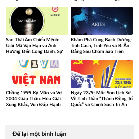
Sao Thái Âm Chiếu Mệnh:
Khám Phá Cung Bạch Dương:
Giải Mã Vận Hạn và Ảnh
Tính Cách, Tình Yêu và Bí Ẩn
Hưởng Đến Công Danh, Sự
Đằng Sau Chòm Sao Tiên
Nghiệp Của Bạn
Phong
Chồng 1999 Kỷ Mão và Vợ
Ngày 23/9: Mốc Son Lịch Sử
2004 Giáp Thân: Hóa Giải
Về Tinh Thần “Thành Đồng Tổ
Xung Khắc, Vun Đắp Hạnh
Quốc” và Chính Sách Tri Ân
Phúc Bền Lâu
Người Có Công
Để lại một bình luận