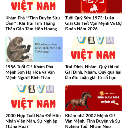
Khám Phá **Tình Duyên Sửu
Tuổi Quý Sửu 1973: Luận
Dần**: Khi Trái Tim Thẳng
Giải Chi Tiết Vận Mệnh Và Dự
Thắn Gặp Tâm Hồn Hoang
Đoán Năm 2026
Dã
1956 Tuổi Gì? Khám Phá
Trai Đinh, Nhâm, Quý thì tài,
Mệnh Sơn Hạ Hỏa và Vận
Gái Đinh, Nhâm, Quý qua hai
Mệnh Người Bính Thân
lần đò: Luận giải từ cổ học
đến hiện đại
2000 Hợp Tuổi Nào Để Hôn
Khám phá 2002 Mệnh Gì?
Nhân Viên Mãn, Sự Nghiệp
Vận Mệnh, Tình Duyên và Sự
Thăng Hoa?
Nghiệp Tuổi Nhâm Ngọ