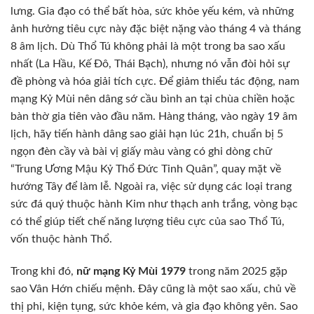
lưng. Gia đạo có thể bất hòa, sức khỏe yếu kém, và những
ảnh hưởng tiêu cực này đặc biệt nặng vào tháng 4 và tháng
8 âm lịch. Dù Thổ Tú không phải là một trong ba sao xấu
nhất (La Hầu, Kế Đô, Thái Bạch), nhưng nó vẫn đòi hỏi sự
đề phòng và hóa giải tích cực. Để giảm thiểu tác động, nam
mạng Kỷ Mùi nên dâng sớ cầu bình an tại chùa chiền hoặc
bàn thờ gia tiên vào đầu năm. Hàng tháng, vào ngày 19 âm
lịch, hãy tiến hành dâng sao giải hạn lúc 21h, chuẩn bị 5
ngọn đèn cầy và bài vị giấy màu vàng có ghi dòng chữ
“Trung Ương Mậu Kỷ Thổ Đức Tinh Quân”, quay mặt về
hướng Tây để làm lễ. Ngoài ra, việc sử dụng các loại trang
sức đá quý thuộc hành Kim như thạch anh trắng, vòng bạc
có thể giúp tiết chế năng lượng tiêu cực của sao Thổ Tú,
vốn thuộc hành Thổ.
Trong khi đó,
nữ mạng Kỷ Mùi 1979
trong năm 2025 gặp
sao Vân Hớn chiếu mệnh. Đây cũng là một sao xấu, chủ về
thị phi, kiện tụng, sức khỏe kém, và gia đạo không yên. Sao