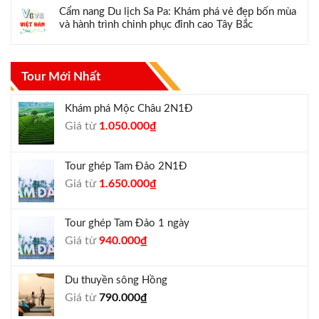
Cẩm nang Du lịch Sa Pa: Khám phá vẻ đẹp bốn mùa
và hành trình chinh phục đỉnh cao Tây Bắc
Tour Mới Nhất
Khám phá Mộc Châu 2N1Đ
Giá
Giá
Giá từ
1.050.000
₫
gốc
hiện
là:
tại
Tour ghép Tam Đảo 2N1Đ
1.300.000₫.
là:
Giá
Giá
Giá từ
1.650.000
₫
1.050.000₫.
gốc
hiện
là:
tại
Tour ghép Tam Đảo 1 ngày
1.800.000₫.
là:
Giá
Giá
Giá từ
940.000
₫
1.650.000₫.
gốc
hiện
là:
tại
Du thuyền sông Hồng
1.000.000₫.
là:
Giá từ
790.000
₫
940.000₫.