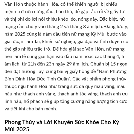
Vân Hớn thuộc hành Hỏa, có thể khiến người bị chiếu
mệnh trở nên cứng đầu, bảo thủ, dễ gặp rắc rối về giấy tờ
và thị phi do lời nói thiếu khéo léo, nóng nảy. Đặc biệt, nữ
mạng cần chú ý vào tháng 2 và tháng 8 âm lịch. Đáng lưu ý,
năm 2025 cũng là năm đầu tiên nữ mạng Kỷ Mùi bước vào
giai đoạn Tam Tai, khiến sự nghiệp, gia đạo và tình duyên có
thể gặp nhiều trắc trở. Để hóa giải sao Vân Hớn, nữ mạng
nên làm lễ cúng giải hạn vào đầu năm hoặc các tháng 4, 5
âm lịch, từ 21h đến 23h ngày 29 âm lịch. Chuẩn bị 15 ngọn
đèn đặt hướng Tây, cùng bài vị giấy hồng đề “Nam Phương
Bính Đinh Hỏa Đức Tinh Quân”. Các vật phẩm phong thủy
thuộc ngũ hành Hỏa như trang sức đá quý màu vàng, màu
nâu như thạch anh vàng, thạch anh tóc vàng, thạch anh ưu
linh nâu, hổ phách sẽ giúp tăng cường năng lượng tích cực
và tiết khí cho bản mệnh.
Phong Thủy và Lời Khuyên Sức Khỏe Cho Kỷ
Mùi 2025