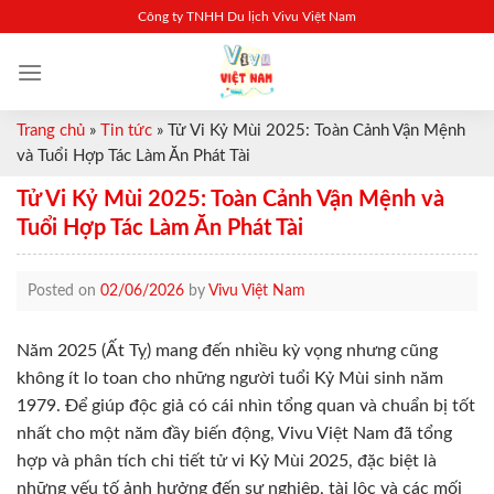
Skip
Công ty TNHH Du lịch Vivu Việt Nam
to
content
Trang chủ
»
Tin tức
»
Tử Vi Kỷ Mùi 2025: Toàn Cảnh Vận Mệnh
và Tuổi Hợp Tác Làm Ăn Phát Tài
Tử Vi Kỷ Mùi 2025: Toàn Cảnh Vận Mệnh và
Tuổi Hợp Tác Làm Ăn Phát Tài
Posted on
02/06/2026
by
Vivu Việt Nam
Năm 2025 (Ất Tỵ) mang đến nhiều kỳ vọng nhưng cũng
không ít lo toan cho những người tuổi Kỷ Mùi sinh năm
1979. Để giúp độc giả có cái nhìn tổng quan và chuẩn bị tốt
nhất cho một năm đầy biến động, Vivu Việt Nam đã tổng
hợp và phân tích chi tiết tử vi Kỷ Mùi 2025, đặc biệt là
những yếu tố ảnh hưởng đến sự nghiệp, tài lộc và các mối