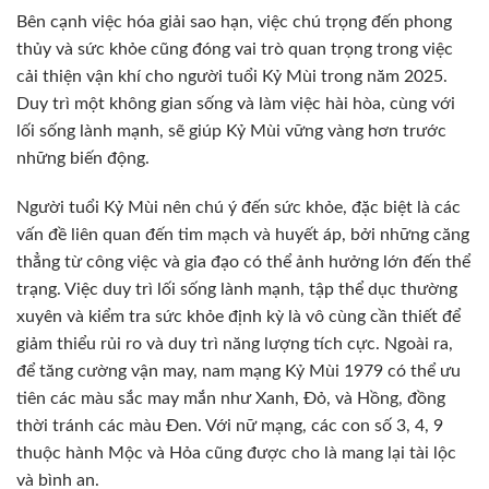
Bên cạnh việc hóa giải sao hạn, việc chú trọng đến phong
thủy và sức khỏe cũng đóng vai trò quan trọng trong việc
cải thiện vận khí cho người tuổi Kỷ Mùi trong năm 2025.
Duy trì một không gian sống và làm việc hài hòa, cùng với
lối sống lành mạnh, sẽ giúp Kỷ Mùi vững vàng hơn trước
những biến động.
Người tuổi Kỷ Mùi nên chú ý đến sức khỏe, đặc biệt là các
vấn đề liên quan đến tim mạch và huyết áp, bởi những căng
thẳng từ công việc và gia đạo có thể ảnh hưởng lớn đến thể
trạng. Việc duy trì lối sống lành mạnh, tập thể dục thường
xuyên và kiểm tra sức khỏe định kỳ là vô cùng cần thiết để
giảm thiểu rủi ro và duy trì năng lượng tích cực. Ngoài ra,
để tăng cường vận may, nam mạng Kỷ Mùi 1979 có thể ưu
tiên các màu sắc may mắn như Xanh, Đỏ, và Hồng, đồng
thời tránh các màu Đen. Với nữ mạng, các con số 3, 4, 9
thuộc hành Mộc và Hỏa cũng được cho là mang lại tài lộc
và bình an.