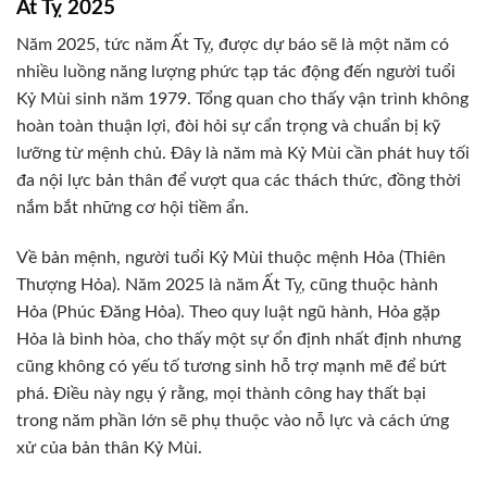
Ất Tỵ 2025
Năm 2025, tức năm Ất Tỵ, được dự báo sẽ là một năm có
nhiều luồng năng lượng phức tạp tác động đến người tuổi
Kỷ Mùi sinh năm 1979. Tổng quan cho thấy vận trình không
hoàn toàn thuận lợi, đòi hỏi sự cẩn trọng và chuẩn bị kỹ
lưỡng từ mệnh chủ. Đây là năm mà Kỷ Mùi cần phát huy tối
đa nội lực bản thân để vượt qua các thách thức, đồng thời
nắm bắt những cơ hội tiềm ẩn.
Về bản mệnh, người tuổi Kỷ Mùi thuộc mệnh Hỏa (Thiên
Thượng Hỏa). Năm 2025 là năm Ất Tỵ, cũng thuộc hành
Hỏa (Phúc Đăng Hỏa). Theo quy luật ngũ hành, Hỏa gặp
Hỏa là bình hòa, cho thấy một sự ổn định nhất định nhưng
cũng không có yếu tố tương sinh hỗ trợ mạnh mẽ để bứt
phá. Điều này ngụ ý rằng, mọi thành công hay thất bại
trong năm phần lớn sẽ phụ thuộc vào nỗ lực và cách ứng
xử của bản thân Kỷ Mùi.