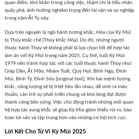
quan điểm, khó khăn trong công việc, thậm chí là tiểu nhân
quấy phá, ảnh hưởng nghiêm trọng đến tài vận và sự nghiệp
trong năm Ất Tỵ này.
Dựa trên nguyên lý ngũ hành tương khắc, Hỏa của Kỷ Mùi
bị Thủy khắc chế (Thủy khắc Hỏa). Do đó, những người
thuộc hành Thủy sẽ không phải là lựa chọn tốt để hợp tác
làm ăn với Kỷ Mùi trong năm 2025. Cụ thể, tuổi Kỷ Mùi
1979 nên tránh hợp tác với các tuổi thuộc hành Thủy như:
Giáp Dần, Ất Mão, Nhâm Tuất, Quý Hợi, Bính Ngọ, Đinh
Mùi, Bính Tý, Đinh Sửu [original text]. Khi hai mệnh tương
khắc, năng lượng sẽ bị triệt tiêu lẫn nhau, dễ sinh ra mâu
thuẫn, cản trở sự phát triển chung và khó lòng đạt được
thành công bền vững. Việc chủ động tránh những mối quan
hệ hợp tác xung khắc sẽ giúp Kỷ Mùi giảm thiểu rủi ro, bảo
toàn tài sản và tập trung hơn vào những cơ hội tích cực.
Lời Kết Cho Tử Vi Kỷ Mùi 2025