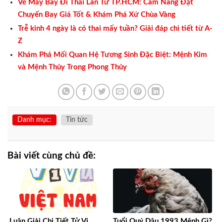
Vé Máy Bay Đi Thái Lan Từ TP.HCM: Cẩm Nang Đặt
Chuyến Bay Giá Tốt & Khám Phá Xứ Chùa Vàng
Trễ kinh 4 ngày là có thai mấy tuần? Giải đáp chi tiết từ A-
Z
Khám Phá Mối Quan Hệ Tương Sinh Đặc Biệt: Mệnh Kim
và Mệnh Thủy Trong Phong Thủy
Danh mục:
Tin tức
Bài viết cùng chủ đề:
Luận Giải Chi Tiết Tử Vi
Tuổi Quý Dậu 1993 Mệnh Gì?