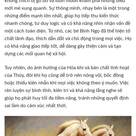
không thích bị gò bó và luôn muốn khám phá những điều
mới mẻ xung quanh. Sự thông minh, nhạy bén là một trong
những điểm mạnh lớn nhất, giúp họ tiếp thu kiến thức
nhanh chóng, tư duy logic và có khả năng nhìn nhận vấn đề
một cách toàn diện. Từ nhỏ, các bé Bính Ngọ đã thể hiện tố
chất lãnh đạo, thích dẫn dắt và chủ động trong mọi việc. Họ
có khả năng giao tiếp tốt, dễ dàng gây thiện cảm và tạo
dựng các mối quan hệ xã hội.
Tuy nhiên, do ảnh hưởng của Hỏa khí và bản chất linh hoạt
của Thủy, đôi khi họ cũng dễ trở nên nóng vội, bốc đồng
hoặc thiếu kiên nhẫn khi mọi việc không theo ý muốn. Việc
rèn luyện sự bình tĩnh, kiên trì và khả năng lắng nghe sẽ
giúp họ phát huy tối đa tiềm năng, tránh những quyết định
sai lầm do cảm xúc nhất thời.