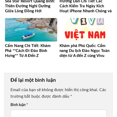
Sea Star Resort Quảng Bình:
Hướng Dẫn Chi Tiết Các
Thiên Đường Nghỉ Dưỡng
Cách Kiểm Tra Ngày Kích
Giữa Lòng Đồng Hới
Hoạt iPhone Nhanh Chóng và
Chính Xác
Cẩm Nang Chi Tiết: Khám
Khám phá Phú Quốc: Cẩm
Phá **Cách Đi Đảo Bình
nang Du lịch Đảo Ngọc Toàn
Hưng** Từ A Đến Z
diện từ A đến Z cùng Vivu
Việt Nam
Để lại một bình luận
Email của bạn sẽ không được hiển thị công khai.
Các
trường bắt buộc được đánh dấu
*
Bình luận
*