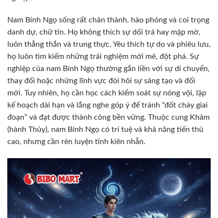
Nam Bính Ngọ sống rất chân thành, hào phóng và coi trọng
danh dự, chữ tín. Họ không thích sự dối trá hay mập mờ,
luôn thẳng thắn và trung thực. Yêu thích tự do và phiêu lưu,
họ luôn tìm kiếm những trải nghiệm mới mẻ, đột phá. Sự
nghiệp của nam Bính Ngọ thường gắn liền với sự di chuyển,
thay đổi hoặc những lĩnh vực đòi hỏi sự sáng tạo và đổi
mới. Tuy nhiên, họ cần học cách kiểm soát sự nóng vội, lập
kế hoạch dài hạn và lắng nghe góp ý để tránh “đốt cháy giai
đoạn” và đạt được thành công bền vững. Thuộc cung Khảm
(hành Thủy), nam Bính Ngọ có trí tuệ và khả năng tiến thủ
cao, nhưng cần rèn luyện tính kiên nhẫn.