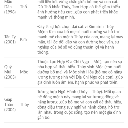
Mậu
mối liên kết vững chắc giữa bố mẹ và con cái.
Dần
Thổ
Dù Thổ khắc Thủy, Tam Hợp có thể giảm thiểu
(1998)
ảnh hưởng tiêu cực, giúp con phát triển khỏe
mạnh và thông minh.
Đây là sự lựa chọn đại cát vì Kim sinh Thủy.
Mệnh Kim của bố mẹ sẽ nuôi dưỡng và hỗ trợ
Tân Tỵ
mạnh mẽ cho mệnh Thủy của con, mang lại may
Kim
(2001)
mắn, tài lộc dồi dào và con đường học vấn, sự
nghiệp của bé sẽ vô cùng thuận lợi và hanh
thông.
Thuộc Lục Hợp Địa Chi (Ngọ – Mùi), tạo nên sự
Quý
hòa hợp và thấu hiểu. Thủy sinh Mộc (con nuôi
Mùi
Mộc
dưỡng bố mẹ) và Mộc sinh Hỏa (bố mẹ có năng
(2003)
lượng tương sinh với Địa Chi Ngọ của con), giúp
gia đình luôn ấm êm, hạnh phúc và phát triển.
Tương hợp Ngũ Hành (Thủy – Thủy). Mối quan
hệ đồng mệnh này mang lại sự tương đồng về
Giáp
năng lượng, giúp bố mẹ và con cái dễ thấu hiểu,
Thân
Thủy
đồng điệu trong suy nghĩ và hành động, hỗ trợ
(2004)
lẫn nhau trong cuộc sống, tạo nên một gia đình
gắn bó.