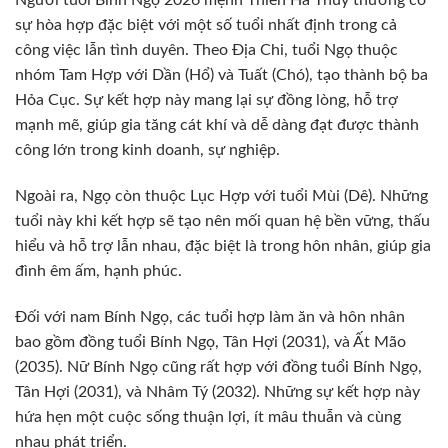
Người tuổi Bính Ngọ 2026 mệnh Thiên Hà Thủy thường có
sự hòa hợp đặc biệt với một số tuổi nhất định trong cả
công việc lẫn tình duyên. Theo Địa Chi, tuổi Ngọ thuộc
nhóm Tam Hợp với Dần (Hổ) và Tuất (Chó), tạo thành bộ ba
Hỏa Cục. Sự kết hợp này mang lại sự đồng lòng, hỗ trợ
mạnh mẽ, giúp gia tăng cát khí và dễ dàng đạt được thành
công lớn trong kinh doanh, sự nghiệp.
Ngoài ra, Ngọ còn thuộc Lục Hợp với tuổi Mùi (Dê). Những
tuổi này khi kết hợp sẽ tạo nên mối quan hệ bền vững, thấu
hiểu và hỗ trợ lẫn nhau, đặc biệt là trong hôn nhân, giúp gia
đình êm ấm, hạnh phúc.
Đối với nam Bính Ngọ, các tuổi hợp làm ăn và hôn nhân
bao gồm đồng tuổi Bính Ngọ, Tân Hợi (2031), và Ất Mão
(2035). Nữ Bính Ngọ cũng rất hợp với đồng tuổi Bính Ngọ,
Tân Hợi (2031), và Nhâm Tý (2032). Những sự kết hợp này
hứa hẹn một cuộc sống thuận lợi, ít mâu thuẫn và cùng
nhau phát triển.