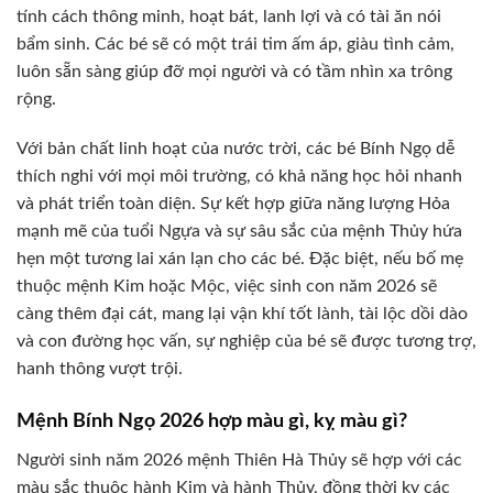
tính cách thông minh, hoạt bát, lanh lợi và có tài ăn nói
bẩm sinh. Các bé sẽ có một trái tim ấm áp, giàu tình cảm,
luôn sẵn sàng giúp đỡ mọi người và có tầm nhìn xa trông
rộng.
Với bản chất linh hoạt của nước trời, các bé Bính Ngọ dễ
thích nghi với mọi môi trường, có khả năng học hỏi nhanh
và phát triển toàn diện. Sự kết hợp giữa năng lượng Hỏa
mạnh mẽ của tuổi Ngựa và sự sâu sắc của mệnh Thủy hứa
hẹn một tương lai xán lạn cho các bé. Đặc biệt, nếu bố mẹ
thuộc mệnh Kim hoặc Mộc, việc sinh con năm 2026 sẽ
càng thêm đại cát, mang lại vận khí tốt lành, tài lộc dồi dào
và con đường học vấn, sự nghiệp của bé sẽ được tương trợ,
hanh thông vượt trội.
Mệnh Bính Ngọ 2026 hợp màu gì, kỵ màu gì?
Người sinh năm 2026 mệnh Thiên Hà Thủy sẽ hợp với các
màu sắc thuộc hành Kim và hành Thủy, đồng thời kỵ các