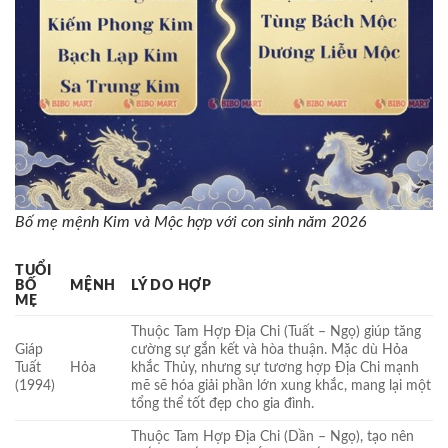
Bố mẹ mệnh Kim và Mộc hợp với con sinh năm 2026
TUỔI
BỐ
MỆNH
LÝ DO HỢP
MẸ
Thuộc Tam Hợp Địa Chi (Tuất – Ngọ) giúp tăng
Giáp
cường sự gắn kết và hòa thuận. Mặc dù Hỏa
Tuất
Hỏa
khắc Thủy, nhưng sự tương hợp Địa Chi mạnh
(1994)
mẽ sẽ hóa giải phần lớn xung khắc, mang lại một
tổng thể tốt đẹp cho gia đình.
Thuộc Tam Hợp Địa Chi (Dần – Ngọ), tạo nên