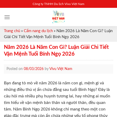
Skip
Công ty TNHH Du lịch Vivu Việt Nam
to
content
Trang chủ
»
Cẩm nang du lịch
»
Năm 2026 Là Năm Con Gì? Luận
Giải Chi Tiết Vận Mệnh Tuổi Bính Ngọ 2026
Năm 2026 Là Năm Con Gì? Luận Giải Chi Tiết
Vận Mệnh Tuổi Bính Ngọ 2026
Posted on
08/03/2026
by
Vivu Việt Nam
Bạn đang tò mò về năm 2026 là năm con gì, mệnh gì và
những điều thú vị ẩn chứa đằng sau tuổi Bính Ngọ? Đây là
câu hỏi mà nhiều phụ huynh tương lai, hay những ai muốn
tìm hiểu về vận mệnh bản thân và người thân, đều quan
tâm. Năm Bính Ngọ 2026 không chỉ mang theo một con
giáp đặc trưng mà còn ẩn chứa những yếu tố phong thủy