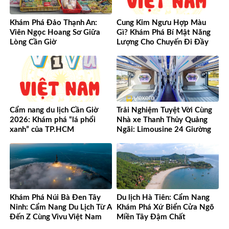
Khám Phá Đảo Thạnh An:
Cung Kim Ngưu Hợp Màu
Viên Ngọc Hoang Sơ Giữa
Gì? Khám Phá Bí Mật Năng
Lòng Cần Giờ
Lượng Cho Chuyến Đi Đầy
May Mắn!
Cẩm nang du lịch Cần Giờ
Trải Nghiệm Tuyệt Vời Cùng
2026: Khám phá “lá phổi
Nhà xe Thanh Thủy Quảng
xanh” của TP.HCM
Ngãi: Limousine 24 Giường
Vượt Mọi Mong Đợi
Khám Phá Núi Bà Đen Tây
Du lịch Hà Tiên: Cẩm Nang
Ninh: Cẩm Nang Du Lịch Từ A
Khám Phá Xứ Biển Cửa Ngõ
Đến Z Cùng Vivu Việt Nam
Miền Tây Đậm Chất