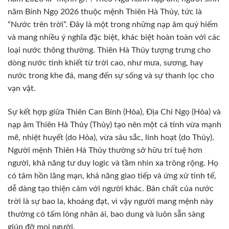
năm Bính Ngọ 2026 thuộc mệnh Thiên Hà Thủy, tức là
“Nước trên trời”. Đây là một trong những nạp âm quý hiếm
và mang nhiều ý nghĩa đặc biệt, khác biệt hoàn toàn với các
loại nước thông thường. Thiên Hà Thủy tượng trưng cho
dòng nước tinh khiết từ trời cao, như mưa, sương, hay
nước trong khe đá, mang đến sự sống và sự thanh lọc cho
vạn vật.
Sự kết hợp giữa Thiên Can Bính (Hỏa), Địa Chi Ngọ (Hỏa) và
nạp âm Thiên Hà Thủy (Thủy) tạo nên một cá tính vừa mạnh
mẽ, nhiệt huyết (do Hỏa), vừa sâu sắc, linh hoạt (do Thủy).
Người mệnh Thiên Hà Thủy thường sở hữu trí tuệ hơn
người, khả năng tư duy logic và tầm nhìn xa trông rộng. Họ
có tâm hồn lãng mạn, khả năng giao tiếp và ứng xử tinh tế,
dễ dàng tạo thiện cảm với người khác. Bản chất của nước
trời là sự bao la, khoáng đạt, vì vậy người mang mệnh này
thường có tấm lòng nhân ái, bao dung và luôn sẵn sàng
giúp đỡ mọi người.