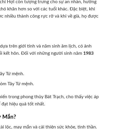
ịa chi Hợi còn tượng trưng cho sự an nhàn, hưởng
hó khăn hơn so với các tuổi khác. Đặc biệt, khi
 nhiều thành công rực rỡ và khi về già, họ được
ựa trên giới tính và năm sinh âm lịch, có ảnh
i kết hôn. Đối với những người sinh năm
1983
ây Tứ mệnh.
hóm Tây Tứ mệnh.
iến trong phong thủy Bát Trạch, cho thấy việc áp
đạt hiệu quả tốt nhất.
y Mắn?
ài lộc, may mắn và cải thiện sức khỏe, tinh thần.