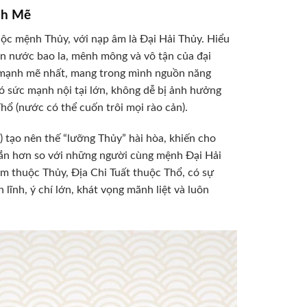
nh Mẽ
c mệnh Thủy, với nạp âm là Đại Hải Thủy. Hiểu
n nước bao la, mênh mông và vô tận của đại
à mạnh mẽ nhất, mang trong mình nguồn năng
 sức mạnh nội tại lớn, không dễ bị ảnh hưởng
hổ (nước có thể cuốn trôi mọi rào cản).
 tạo nên thế “lưỡng Thủy” hài hòa, khiến cho
mắn hơn so với những người cùng mệnh Đại Hải
 thuộc Thủy, Địa Chi Tuất thuộc Thổ, có sự
lĩnh, ý chí lớn, khát vọng mãnh liệt và luôn