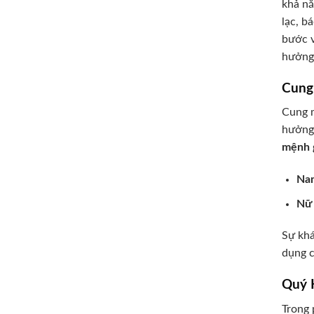
khả nă
lạc, b
bước v
hưởng 
Cung
Cung m
hưởng 
mệnh 
Nam
Nữ 
Sự khá
dụng c
Quý 
Trong 