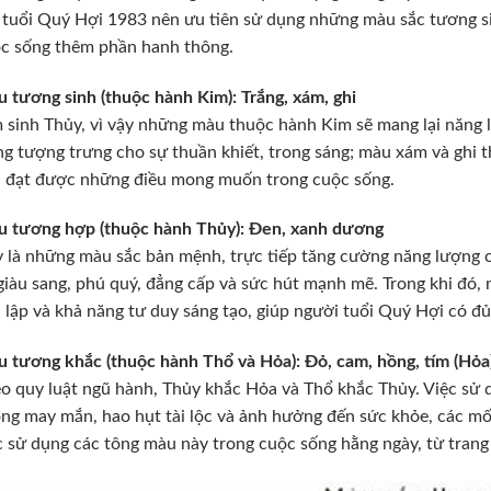
tuổi Quý Hợi 1983 nên ưu tiên sử dụng những màu sắc tương s
c sống thêm phần hanh thông.
 tương sinh (thuộc hành Kim): Trắng, xám, ghi
 sinh Thủy, vì vậy những màu thuộc hành Kim sẽ mang lại năng 
ng tượng trưng cho sự thuần khiết, trong sáng; màu xám và ghi th
 đạt được những điều mong muốn trong cuộc sống.
 tương hợp (thuộc hành Thủy): Đen, xanh dương
 là những màu sắc bản mệnh, trực tiếp tăng cường năng lượng
giàu sang, phú quý, đẳng cấp và sức hút mạnh mẽ. Trong khi đó
 lập và khả năng tư duy sáng tạo, giúp người tuổi Quý Hợi có 
 tương khắc (thuộc hành Thổ và Hỏa): Đỏ, cam, hồng, tím (Hỏa);
o quy luật ngũ hành, Thủy khắc Hỏa và Thổ khắc Thủy. Việc sử 
ng may mắn, hao hụt tài lộc và ảnh hưởng đến sức khỏe, các mố
c sử dụng các tông màu này trong cuộc sống hằng ngày, từ trang