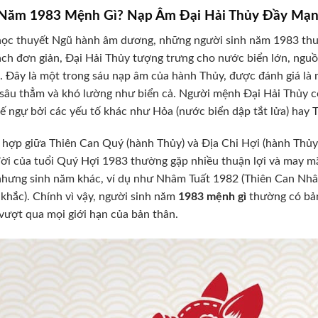
 Năm 1983 Mệnh Gì? Nạp Âm Đại Hải Thủy Đầy Mạ
ọc thuyết Ngũ hành âm dương, những người sinh năm 1983 thuộ
ch đơn giản, Đại Hải Thủy tượng trưng cho nước biển lớn, nguồ
 Đây là một trong sáu nạp âm của hành Thủy, được đánh giá l
sâu thẳm và khó lường như biển cả. Người mệnh Đại Hải Thủy có
ế ngự bởi các yếu tố khác như Hỏa (nước biển dập tắt lửa) hay T
 hợp giữa Thiên Can Quý (hành Thủy) và Địa Chi Hợi (hành Thủy)
ời của tuổi Quý Hợi 1983 thường gặp nhiều thuận lợi và may 
hưng sinh năm khác, ví dụ như Nhâm Tuất 1982 (Thiên Can Nhâm
khắc). Chính vì vậy, người sinh năm
1983 mệnh gì
thường có bản 
ượt qua mọi giới hạn của bản thân.