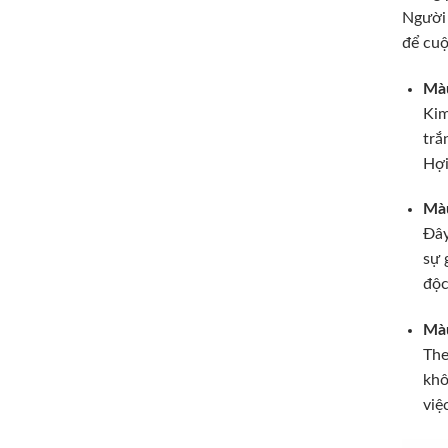
Người 
để cuộ
Màu
Kim
trắ
Hợi
Màu
Đây
sự 
độc
Màu
The
khô
việ