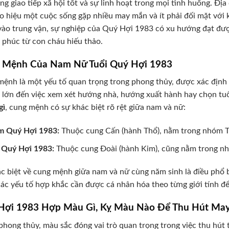
ng giao tiếp xã hội tốt và sự linh hoạt trong mọi tình huống. Đ
áo hiệu một cuộc sống gặp nhiều may mắn và ít phải đối mặt với k
ào trung vận, sự nghiệp của Quý Hợi 1983 có xu hướng đạt được
phúc từ con cháu hiếu thảo.
 Mệnh Của Nam Nữ Tuổi Quý Hợi 1983
ệnh là một yếu tố quan trọng trong phong thủy, được xác định d
lớn đến việc xem xét hướng nhà, hướng xuất hành hay chọn tuổ
gì
, cung mệnh có sự khác biệt rõ rệt giữa nam và nữ:
 Quý Hợi 1983:
Thuộc cung Cấn (hành Thổ), nằm trong nhóm T
Quý Hợi 1983:
Thuộc cung Đoài (hành Kim), cũng nằm trong n
c biệt về cung mệnh giữa nam và nữ cùng năm sinh là điều phổ b
ác yếu tố hợp khắc cần được cá nhân hóa theo từng giới tính để 
Hợi 1983 Hợp Màu Gì, Kỵ Màu Nào Để Thu Hút Ma
phong thủy, màu sắc đóng vai trò quan trọng trong việc thu hút t