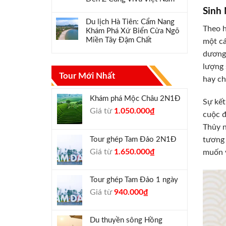
Sinh
Du lịch Hà Tiên: Cẩm Nang
Theo h
Khám Phá Xứ Biển Cửa Ngõ
Miền Tây Đậm Chất
một cá
dương.
lượng 
Tour Mới Nhất
hay ch
Khám phá Mộc Châu 2N1Đ
Sự kết
Giá
Giá
Giá từ
1.050.000
₫
cuộc đ
gốc
hiện
Thủy n
là:
tại
Tour ghép Tam Đảo 2N1Đ
tương 
1.300.000₫.
là:
Giá
Giá
Giá từ
1.650.000
₫
muốn v
1.050.000₫.
gốc
hiện
là:
tại
Tour ghép Tam Đảo 1 ngày
1.800.000₫.
là:
Giá
Giá
Giá từ
940.000
₫
1.650.000₫.
gốc
hiện
là:
tại
Du thuyền sông Hồng
1.000.000₫.
là: