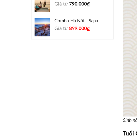
Giá từ
790.000
₫
940.000₫.
Combo Hà Nội - Sapa
Giá
Giá
Giá từ
899.000
₫
gốc
hiện
là:
tại
990.000₫.
là:
899.000₫.
Sinh n
Tuổi