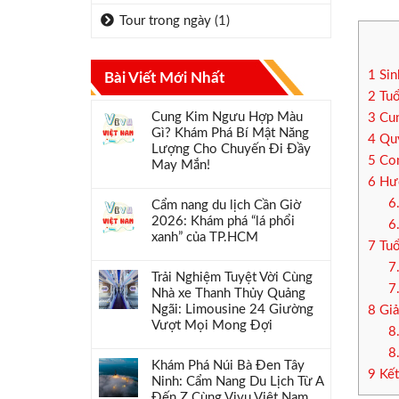
Tour trong ngày
(1)
1
Sin
Bài Viết Mới Nhất
2
Tuổ
Cung Kim Ngưu Hợp Màu
3
Cun
Gì? Khám Phá Bí Mật Năng
4
Quý
Lượng Cho Chuyến Đi Đầy
5
Con
May Mắn!
6
Hướ
6
Cẩm nang du lịch Cần Giờ
2026: Khám phá “lá phổi
6
xanh” của TP.HCM
7
Tuổ
7
Trải Nghiệm Tuyệt Vời Cùng
7
Nhà xe Thanh Thủy Quảng
Ngãi: Limousine 24 Giường
8
Giả
Vượt Mọi Mong Đợi
8
8
Khám Phá Núi Bà Đen Tây
9
Kết
Ninh: Cẩm Nang Du Lịch Từ A
Đến Z Cùng Vivu Việt Nam