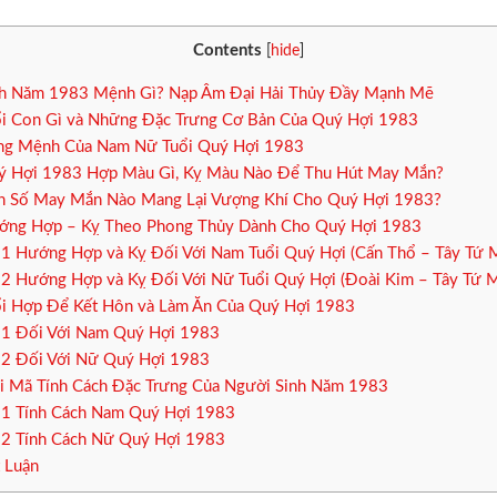
Contents
[
hide
]
h Năm 1983 Mệnh Gì? Nạp Âm Đại Hải Thủy Đầy Mạnh Mẽ
i Con Gì và Những Đặc Trưng Cơ Bản Của Quý Hợi 1983
g Mệnh Của Nam Nữ Tuổi Quý Hợi 1983
 Hợi 1983 Hợp Màu Gì, Kỵ Màu Nào Để Thu Hút May Mắn?
 Số May Mắn Nào Mang Lại Vượng Khí Cho Quý Hợi 1983?
ng Hợp – Kỵ Theo Phong Thủy Dành Cho Quý Hợi 1983
.1
Hướng Hợp và Kỵ Đối Với Nam Tuổi Quý Hợi (Cấn Thổ – Tây Tứ 
.2
Hướng Hợp và Kỵ Đối Với Nữ Tuổi Quý Hợi (Đoài Kim – Tây Tứ 
i Hợp Để Kết Hôn và Làm Ăn Của Quý Hợi 1983
.1
Đối Với Nam Quý Hợi 1983
.2
Đối Với Nữ Quý Hợi 1983
i Mã Tính Cách Đặc Trưng Của Người Sinh Năm 1983
.1
Tính Cách Nam Quý Hợi 1983
.2
Tính Cách Nữ Quý Hợi 1983
 Luận