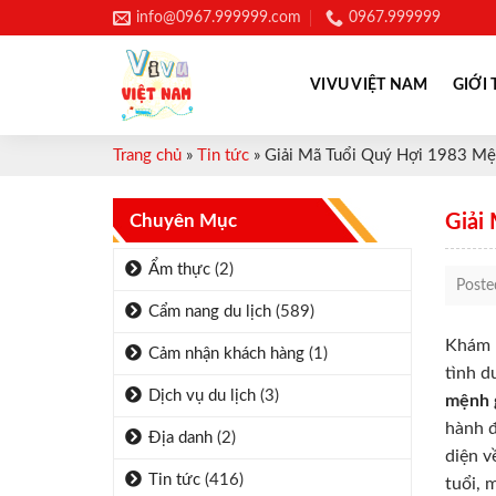
Skip
info@0967.999999.com
0967.999999
to
content
VIVU VIỆT NAM
GIỚI 
Trang chủ
»
Tin tức
»
Giải Mã Tuổi Quý Hợi 1983 Mệ
Chuyên Mục
Giải
Ẩm thực
(2)
Post
Cẩm nang du lịch
(589)
Khám p
Cảm nhận khách hàng
(1)
tình d
Dịch vụ du lịch
(3)
mệnh 
hành đ
Địa danh
(2)
diện v
Tin tức
(416)
tuổi, 