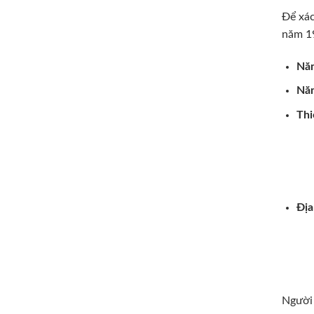
Để xác
năm 19
Năm
Năm
Thi
Địa
Người 