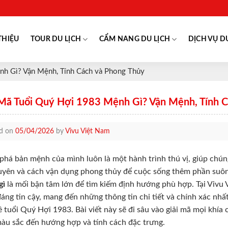
THIỆU
TOUR DU LỊCH
CẨM NANG DU LỊCH
DỊCH VỤ D
nh Gì? Vận Mệnh, Tính Cách và Phong Thủy
 Mã Tuổi Quý Hợi 1983 Mệnh Gì? Vận Mệnh, Tính 
ed on
05/04/2026
by
Vivu Việt Nam
há bản mệnh của mình luôn là một hành trình thú vị, giúp chúng
uyên và cách vận dụng phong thủy để cuộc sống thêm phần suôn
gì
là mối bận tâm lớn để tìm kiếm định hướng phù hợp. Tại Vivu 
áng tin cậy, mang đến những thông tin chi tiết và chính xác nhất
ề tuổi Quý Hợi 1983. Bài viết này sẽ đi sâu vào giải mã mọi khí
màu sắc đến hướng hợp và tính cách đặc trưng.