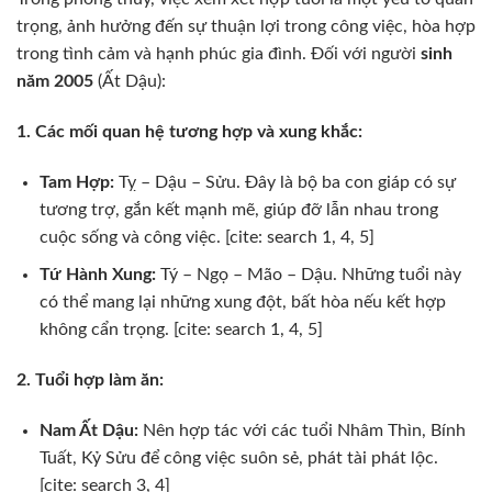
trọng, ảnh hưởng đến sự thuận lợi trong công việc, hòa hợp
trong tình cảm và hạnh phúc gia đình. Đối với người
sinh
năm 2005
(Ất Dậu):
1. Các mối quan hệ tương hợp và xung khắc:
Tam Hợp:
Tỵ – Dậu – Sửu. Đây là bộ ba con giáp có sự
tương trợ, gắn kết mạnh mẽ, giúp đỡ lẫn nhau trong
cuộc sống và công việc. [cite: search 1, 4, 5]
Tứ Hành Xung:
Tý – Ngọ – Mão – Dậu. Những tuổi này
có thể mang lại những xung đột, bất hòa nếu kết hợp
không cẩn trọng. [cite: search 1, 4, 5]
2. Tuổi hợp làm ăn:
Nam Ất Dậu:
Nên hợp tác với các tuổi Nhâm Thìn, Bính
Tuất, Kỷ Sửu để công việc suôn sẻ, phát tài phát lộc.
[cite: search 3, 4]