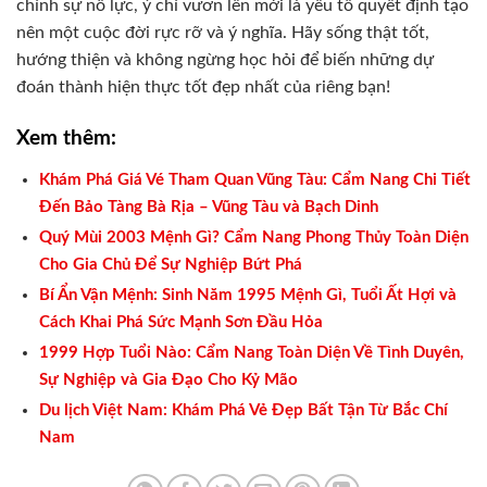
chính sự nỗ lực, ý chí vươn lên mới là yếu tố quyết định tạo
nên một cuộc đời rực rỡ và ý nghĩa. Hãy sống thật tốt,
hướng thiện và không ngừng học hỏi để biến những dự
đoán thành hiện thực tốt đẹp nhất của riêng bạn!
Xem thêm:
Khám Phá Giá Vé Tham Quan Vũng Tàu: Cẩm Nang Chi Tiết
Đến Bảo Tàng Bà Rịa – Vũng Tàu và Bạch Dinh
Quý Mùi 2003 Mệnh Gì? Cẩm Nang Phong Thủy Toàn Diện
Cho Gia Chủ Để Sự Nghiệp Bứt Phá
Bí Ẩn Vận Mệnh: Sinh Năm 1995 Mệnh Gì, Tuổi Ất Hợi và
Cách Khai Phá Sức Mạnh Sơn Đầu Hỏa
1999 Hợp Tuổi Nào: Cẩm Nang Toàn Diện Về Tình Duyên,
Sự Nghiệp và Gia Đạo Cho Kỷ Mão
Du lịch Việt Nam: Khám Phá Vẻ Đẹp Bất Tận Từ Bắc Chí
Nam