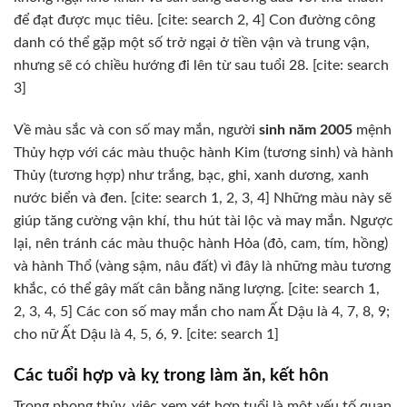
để đạt được mục tiêu. [cite: search 2, 4] Con đường công
danh có thể gặp một số trở ngại ở tiền vận và trung vận,
nhưng sẽ có chiều hướng đi lên từ sau tuổi 28. [cite: search
3]
Về màu sắc và con số may mắn, người
sinh năm 2005
mệnh
Thủy hợp với các màu thuộc hành Kim (tương sinh) và hành
Thủy (tương hợp) như trắng, bạc, ghi, xanh dương, xanh
nước biển và đen. [cite: search 1, 2, 3, 4] Những màu này sẽ
giúp tăng cường vận khí, thu hút tài lộc và may mắn. Ngược
lại, nên tránh các màu thuộc hành Hỏa (đỏ, cam, tím, hồng)
và hành Thổ (vàng sậm, nâu đất) vì đây là những màu tương
khắc, có thể gây mất cân bằng năng lượng. [cite: search 1,
2, 3, 4, 5] Các con số may mắn cho nam Ất Dậu là 4, 7, 8, 9;
cho nữ Ất Dậu là 4, 5, 6, 9. [cite: search 1]
Các tuổi hợp và kỵ trong làm ăn, kết hôn
Trong phong thủy, việc xem xét hợp tuổi là một yếu tố quan