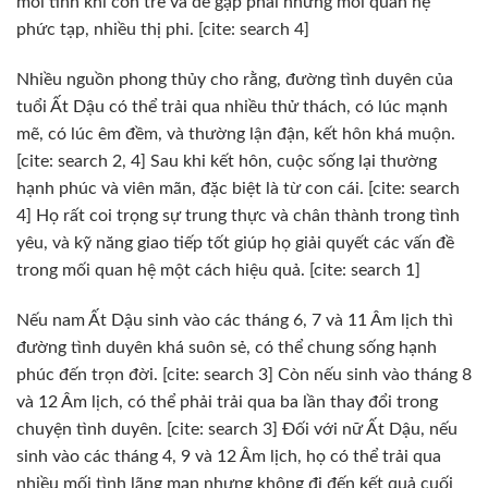
mối tình khi còn trẻ và dễ gặp phải những mối quan hệ
phức tạp, nhiều thị phi. [cite: search 4]
Nhiều nguồn phong thủy cho rằng, đường tình duyên của
tuổi Ất Dậu có thể trải qua nhiều thử thách, có lúc mạnh
mẽ, có lúc êm đềm, và thường lận đận, kết hôn khá muộn.
[cite: search 2, 4] Sau khi kết hôn, cuộc sống lại thường
hạnh phúc và viên mãn, đặc biệt là từ con cái. [cite: search
4] Họ rất coi trọng sự trung thực và chân thành trong tình
yêu, và kỹ năng giao tiếp tốt giúp họ giải quyết các vấn đề
trong mối quan hệ một cách hiệu quả. [cite: search 1]
Nếu nam Ất Dậu sinh vào các tháng 6, 7 và 11 Âm lịch thì
đường tình duyên khá suôn sẻ, có thể chung sống hạnh
phúc đến trọn đời. [cite: search 3] Còn nếu sinh vào tháng 8
và 12 Âm lịch, có thể phải trải qua ba lần thay đổi trong
chuyện tình duyên. [cite: search 3] Đối với nữ Ất Dậu, nếu
sinh vào các tháng 4, 9 và 12 Âm lịch, họ có thể trải qua
nhiều mối tình lãng mạn nhưng không đi đến kết quả cuối