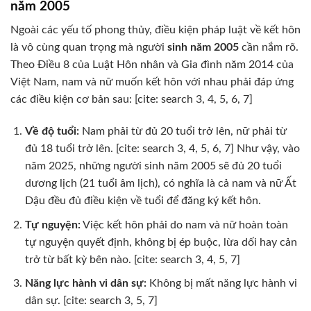
năm 2005
Ngoài các yếu tố phong thủy, điều kiện pháp luật về kết hôn
là vô cùng quan trọng mà người
sinh năm 2005
cần nắm rõ.
Theo Điều 8 của Luật Hôn nhân và Gia đình năm 2014 của
Việt Nam, nam và nữ muốn kết hôn với nhau phải đáp ứng
các điều kiện cơ bản sau: [cite: search 3, 4, 5, 6, 7]
Về độ tuổi:
Nam phải từ đủ 20 tuổi trở lên, nữ phải từ
đủ 18 tuổi trở lên. [cite: search 3, 4, 5, 6, 7] Như vậy, vào
năm 2025, những người sinh năm 2005 sẽ đủ 20 tuổi
dương lịch (21 tuổi âm lịch), có nghĩa là cả nam và nữ Ất
Dậu đều đủ điều kiện về tuổi để đăng ký kết hôn.
Tự nguyện:
Việc kết hôn phải do nam và nữ hoàn toàn
tự nguyện quyết định, không bị ép buộc, lừa dối hay cản
trở từ bất kỳ bên nào. [cite: search 3, 4, 5, 7]
Năng lực hành vi dân sự:
Không bị mất năng lực hành vi
dân sự. [cite: search 3, 5, 7]