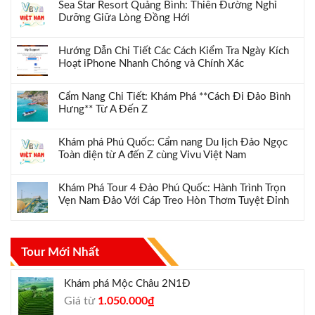
Sea Star Resort Quảng Bình: Thiên Đường Nghỉ
Dưỡng Giữa Lòng Đồng Hới
Hướng Dẫn Chi Tiết Các Cách Kiểm Tra Ngày Kích
Hoạt iPhone Nhanh Chóng và Chính Xác
Cẩm Nang Chi Tiết: Khám Phá **Cách Đi Đảo Bình
Hưng** Từ A Đến Z
Khám phá Phú Quốc: Cẩm nang Du lịch Đảo Ngọc
Toàn diện từ A đến Z cùng Vivu Việt Nam
Khám Phá Tour 4 Đảo Phú Quốc: Hành Trình Trọn
Vẹn Nam Đảo Với Cáp Treo Hòn Thơm Tuyệt Đỉnh
Tour Mới Nhất
Khám phá Mộc Châu 2N1Đ
Giá
Giá
Giá từ
1.050.000
₫