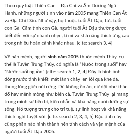
Theo quy luật Thiên Can – Địa Chi và Âm Dương Ngũ
Hành, những người sinh vào năm 2005 mang Thiên Can Ất
và Địa Chi Dậu. Như vậy, họ thuộc tuổi Ất Dậu, tức tuổi
con Gà. Cầm tinh con Gà, người tuổi Ất Dậu thường được
biết đến với sự nhanh nhẹn, tỉ mỉ và khả năng thích ứng cao
trong nhiều hoàn cảnh khác nhau. [cite: search 3, 4]
Về bản mệnh, người
sinh năm 2005
thuộc mệnh Thủy, cụ
thể là Tuyền Trung Thủy, có nghĩa là “Nước trong suối” hay
“Nước suối nguồn”. [cite: search 1, 2, 4] Đây là hình ảnh
dòng nước tinh khiết, mát lành chảy len lỏi qua khe đá,
thung lũng giữa núi rừng. Dù không ồn ào, dữ dội như thác
đổ hay mênh mông như biển cả, Tuyền Trung Thủy lại mang
trong mình sự bền bỉ, kiên nhẫn và khả năng nuôi dưỡng sự
sống. Nó tượng trưng cho trí tuệ, sự linh hoạt và khả năng
thích nghi tuyệt vời. [cite: search 2, 3, 4, 5] Đặc tính này
cũng phần nào hình thành nên tính cách và vận mệnh của
người tuổi Ất Dậu 2005.