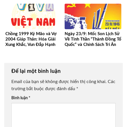
Nghiệp Của Bạn
Phong
Chồng 1999 Kỷ Mão và Vợ
Ngày 23/9: Mốc Son Lịch Sử
2004 Giáp Thân: Hóa Giải
Về Tinh Thần “Thành Đồng Tổ
Xung Khắc, Vun Đắp Hạnh
Quốc” và Chính Sách Tri Ân
Phúc Bền Lâu
Người Có Công
Để lại một bình luận
Email của bạn sẽ không được hiển thị công khai.
Các
trường bắt buộc được đánh dấu
*
Bình luận
*