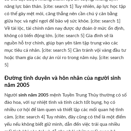
năng lực bản thân. [cite: search 1] Tuy nhiên, áp lực học tập
có thể gây mệt mỏi, căng thẳng nên cần chú ý cân bằng
giữa học và nghỉ ngơi để bảo vệ sức khỏe. [cite: search 1]
Về tài lộc, tài chính năm nay được dự đoán ở mức ổn định,
không có biến động lớn. [cite: search 5] Gia đình sẽ là
nguồn hỗ trợ chính, giúp bạn yên tâm tập trung vào các
mục tiêu cá nhân. [cite: search 5] Cần tránh vội vàng đầu tư
hoặc tham gia các dự án rủi ro trong năm này. [cite: search
5]
Đường tình duyên và hôn nhân của người sinh
năm 2005
Người
sinh năm 2005
mệnh Tuyền Trung Thủy thường có số
đào hoa, với sự nhiệt tình và tính cách tốt bụng, họ có
nhiều cơ hội để làm quen và thiết lập các mối quan hệ tình
cảm. [cite: search 4] Tuy nhiên, đây cũng có thể là một điểm
yếu nếu không biết giữ mình, dẫn đến việc trải qua nhiều