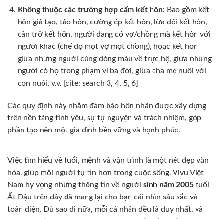
Không thuộc các trường hợp cấm kết hôn:
Bao gồm kết
hôn giả tạo, tảo hôn, cưỡng ép kết hôn, lừa dối kết hôn,
cản trở kết hôn, người đang có vợ/chồng mà kết hôn với
người khác (chế độ một vợ một chồng), hoặc kết hôn
giữa những người cùng dòng máu về trực hệ, giữa những
người có họ trong phạm vi ba đời, giữa cha mẹ nuôi với
con nuôi, v.v. [cite: search 3, 4, 5, 6]
Các quy định này nhằm đảm bảo hôn nhân được xây dựng
trên nền tảng tình yêu, sự tự nguyện và trách nhiệm, góp
phần tạo nên một gia đình bền vững và hạnh phúc.
Việc tìm hiểu về tuổi, mệnh và vận trình là một nét đẹp văn
hóa, giúp mỗi người tự tin hơn trong cuộc sống. Vivu Việt
Nam hy vọng những thông tin về người
sinh năm 2005
tuổi
Ất Dậu trên đây đã mang lại cho bạn cái nhìn sâu sắc và
toàn diện. Dù sao đi nữa, mỗi cá nhân đều là duy nhất, và