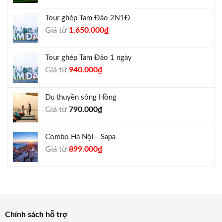
gốc
hiện
là:
tại
Tour ghép Tam Đảo 2N1Đ
1.300.000₫.
là:
Giá
Giá
Giá từ
1.650.000
₫
1.050.000₫.
gốc
hiện
là:
tại
Tour ghép Tam Đảo 1 ngày
1.800.000₫.
là:
Giá
Giá
Giá từ
940.000
₫
1.650.000₫.
gốc
hiện
là:
tại
Du thuyền sông Hồng
1.000.000₫.
là:
Giá từ
790.000
₫
940.000₫.
Combo Hà Nội - Sapa
Giá
Giá
Giá từ
899.000
₫
gốc
hiện
là:
tại
990.000₫.
là:
899.000₫.
Chính sách hỗ trợ