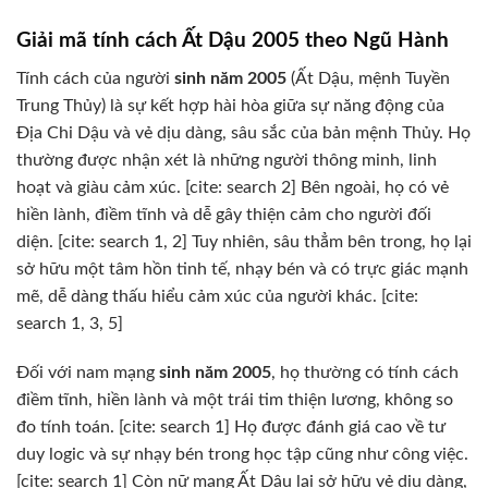
Giải mã tính cách Ất Dậu 2005 theo Ngũ Hành
Tính cách của người
sinh năm 2005
(Ất Dậu, mệnh Tuyền
Trung Thủy) là sự kết hợp hài hòa giữa sự năng động của
Địa Chi Dậu và vẻ dịu dàng, sâu sắc của bản mệnh Thủy. Họ
thường được nhận xét là những người thông minh, linh
hoạt và giàu cảm xúc. [cite: search 2] Bên ngoài, họ có vẻ
hiền lành, điềm tĩnh và dễ gây thiện cảm cho người đối
diện. [cite: search 1, 2] Tuy nhiên, sâu thẳm bên trong, họ lại
sở hữu một tâm hồn tinh tế, nhạy bén và có trực giác mạnh
mẽ, dễ dàng thấu hiểu cảm xúc của người khác. [cite:
search 1, 3, 5]
Đối với nam mạng
sinh năm 2005
, họ thường có tính cách
điềm tĩnh, hiền lành và một trái tim thiện lương, không so
đo tính toán. [cite: search 1] Họ được đánh giá cao về tư
duy logic và sự nhạy bén trong học tập cũng như công việc.
[cite: search 1] Còn nữ mạng Ất Dậu lại sở hữu vẻ dịu dàng,