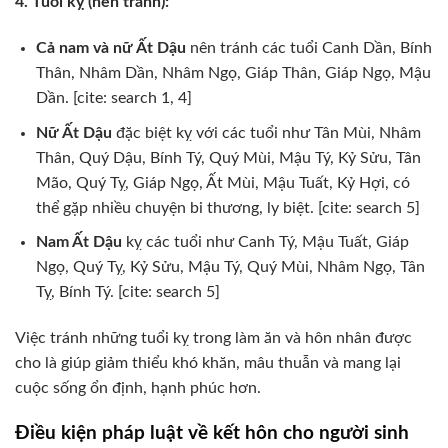
4. Tuổi kỵ (nên tránh):
Cả nam và nữ Ất Dậu
nên tránh các tuổi Canh Dần, Bính
Thân, Nhâm Dần, Nhâm Ngọ, Giáp Thân, Giáp Ngọ, Mậu
Dần. [cite: search 1, 4]
Nữ Ất Dậu
đặc biệt kỵ với các tuổi như Tân Mùi, Nhâm
Thân, Quý Dậu, Bính Tý, Quý Mùi, Mậu Tý, Kỷ Sửu, Tân
Mão, Quý Tỵ, Giáp Ngọ, Ất Mùi, Mậu Tuất, Kỷ Hợi, có
thể gặp nhiều chuyện bi thương, ly biệt. [cite: search 5]
Nam Ất Dậu
kỵ các tuổi như Canh Tý, Mậu Tuất, Giáp
Ngọ, Quý Tỵ, Kỷ Sửu, Mậu Tý, Quý Mùi, Nhâm Ngọ, Tân
Tỵ, Bính Tý. [cite: search 5]
Việc tránh những tuổi kỵ trong làm ăn và hôn nhân được
cho là giúp giảm thiểu khó khăn, mâu thuẫn và mang lại
cuộc sống ổn định, hạnh phúc hơn.
Điều kiện pháp luật về kết hôn cho người sinh