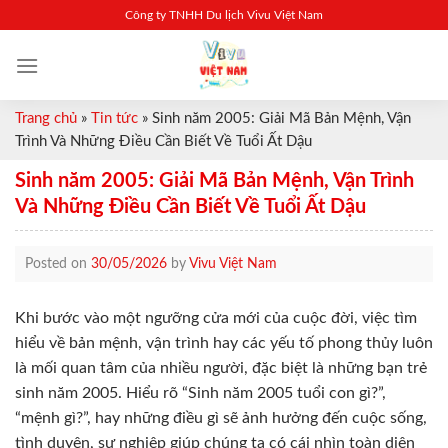
Skip
Công ty TNHH Du lịch Vivu Việt Nam
to
content
Trang chủ
»
Tin tức
»
Sinh năm 2005: Giải Mã Bản Mệnh, Vận
Trình Và Những Điều Cần Biết Về Tuổi Ất Dậu
Sinh năm 2005: Giải Mã Bản Mệnh, Vận Trình
Và Những Điều Cần Biết Về Tuổi Ất Dậu
Posted on
30/05/2026
by
Vivu Việt Nam
Khi bước vào một ngưỡng cửa mới của cuộc đời, việc tìm
hiểu về bản mệnh, vận trình hay các yếu tố phong thủy luôn
là mối quan tâm của nhiều người, đặc biệt là những bạn trẻ
sinh năm 2005. Hiểu rõ “Sinh năm 2005 tuổi con gì?”,
“mệnh gì?”, hay những điều gì sẽ ảnh hưởng đến cuộc sống,
tình duyên, sự nghiệp giúp chúng ta có cái nhìn toàn diện