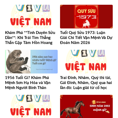
Khám Phá **Tình Duyên Sửu
Tuổi Quý Sửu 1973: Luận
Dần**: Khi Trái Tim Thẳng
Giải Chi Tiết Vận Mệnh Và Dự
Thắn Gặp Tâm Hồn Hoang
Đoán Năm 2026
Dã
1956 Tuổi Gì? Khám Phá
Trai Đinh, Nhâm, Quý thì tài,
Mệnh Sơn Hạ Hỏa và Vận
Gái Đinh, Nhâm, Quý qua hai
Mệnh Người Bính Thân
lần đò: Luận giải từ cổ học
đến hiện đại