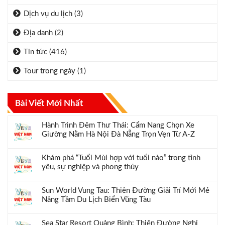
Dịch vụ du lịch
(3)
Địa danh
(2)
Tin tức
(416)
Tour trong ngày
(1)
Bài Viết Mới Nhất
Hành Trình Đêm Thư Thái: Cẩm Nang Chọn Xe
Giường Nằm Hà Nội Đà Nẵng Trọn Vẹn Từ A-Z
Khám phá “Tuổi Mùi hợp với tuổi nào” trong tình
yêu, sự nghiệp và phong thủy
Sun World Vung Tau: Thiên Đường Giải Trí Mới Mẻ
Nâng Tầm Du Lịch Biển Vũng Tàu
Sea Star Resort Quảng Bình: Thiên Đường Nghỉ