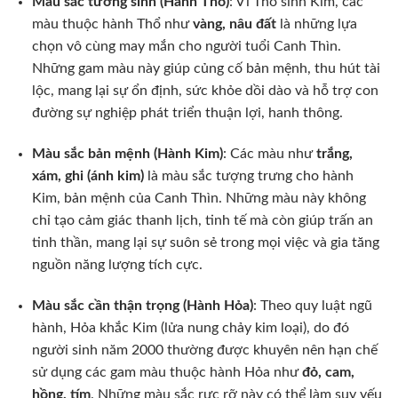
Màu sắc tương sinh (Hành Thổ)
: Vì Thổ sinh Kim, các
màu thuộc hành Thổ như
vàng, nâu đất
là những lựa
chọn vô cùng may mắn cho người tuổi Canh Thìn.
Những gam màu này giúp củng cố bản mệnh, thu hút tài
lộc, mang lại sự ổn định, sức khỏe dồi dào và hỗ trợ con
đường sự nghiệp phát triển thuận lợi, hanh thông.
Màu sắc bản mệnh (Hành Kim)
: Các màu như
trắng,
xám, ghi (ánh kim)
là màu sắc tượng trưng cho hành
Kim, bản mệnh của Canh Thìn. Những màu này không
chỉ tạo cảm giác thanh lịch, tinh tế mà còn giúp trấn an
tinh thần, mang lại sự suôn sẻ trong mọi việc và gia tăng
nguồn năng lượng tích cực.
Màu sắc cần thận trọng (Hành Hỏa)
: Theo quy luật ngũ
hành, Hỏa khắc Kim (lửa nung chảy kim loại), do đó
người sinh năm 2000 thường được khuyên nên hạn chế
sử dụng các gam màu thuộc hành Hỏa như
đỏ, cam,
hồng, tím
. Những màu sắc rực rỡ này có thể làm suy yếu