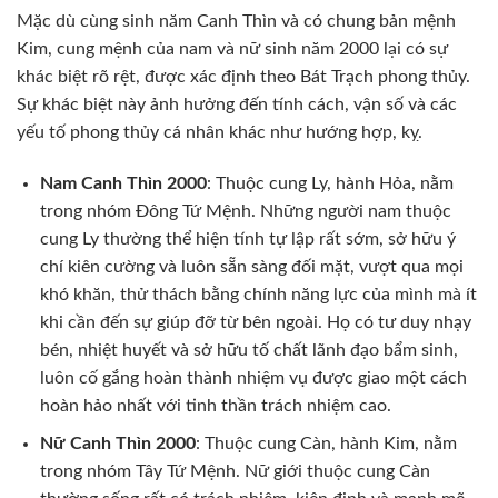
Mặc dù cùng sinh năm Canh Thìn và có chung bản mệnh
Kim, cung mệnh của nam và nữ sinh năm 2000 lại có sự
khác biệt rõ rệt, được xác định theo Bát Trạch phong thủy.
Sự khác biệt này ảnh hưởng đến tính cách, vận số và các
yếu tố phong thủy cá nhân khác như hướng hợp, kỵ.
Nam Canh Thìn 2000
: Thuộc cung Ly, hành Hỏa, nằm
trong nhóm Đông Tứ Mệnh. Những người nam thuộc
cung Ly thường thể hiện tính tự lập rất sớm, sở hữu ý
chí kiên cường và luôn sẵn sàng đối mặt, vượt qua mọi
khó khăn, thử thách bằng chính năng lực của mình mà ít
khi cần đến sự giúp đỡ từ bên ngoài. Họ có tư duy nhạy
bén, nhiệt huyết và sở hữu tố chất lãnh đạo bẩm sinh,
luôn cố gắng hoàn thành nhiệm vụ được giao một cách
hoàn hảo nhất với tinh thần trách nhiệm cao.
Nữ Canh Thìn 2000
: Thuộc cung Càn, hành Kim, nằm
trong nhóm Tây Tứ Mệnh. Nữ giới thuộc cung Càn