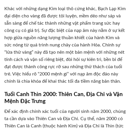
Khác với những dạng Kim loại thô cứng khác, Bạch Lạp Kim
đại diện cho vàng đã được tôi luyện, mềm dẻo như sáp và
sẵn sàng để chế tác thành những vật phẩm trang sức hay
công cụ có giá trị. Sự đặc biệt của nạp âm này nằm ở sự kết
hợp giữa nguồn năng lượng thuần khiết của hành Kim và
sức nóng từ quá trình nung chảy của hành Hỏa. Chính sự
“lửa thử vàng” này đã tạo nên một bản mệnh với những nét
tính cách và vận số riêng biệt, đòi hỏi sự kiên trì, bền bỉ để
đạt được thành công rực rỡ sau những thử thách của tuổi
trẻ. Việc hiểu rõ “2000 mệnh gì” với nạp âm độc đáo này
chính là chìa khóa để khai thác tối đa tiềm năng bản thân.
Tuổi Canh Thìn 2000: Thiên Can, Địa Chi và Vận
Mệnh Đặc Trưng
Để xác định chính xác tuổi của người sinh năm 2000, chúng
ta cần dựa vào Thiên Can và Địa Chi. Cụ thể, năm 2000 có
Thiên Can là Canh (thuộc hành Kim) và Địa Chi là Thìn (tức