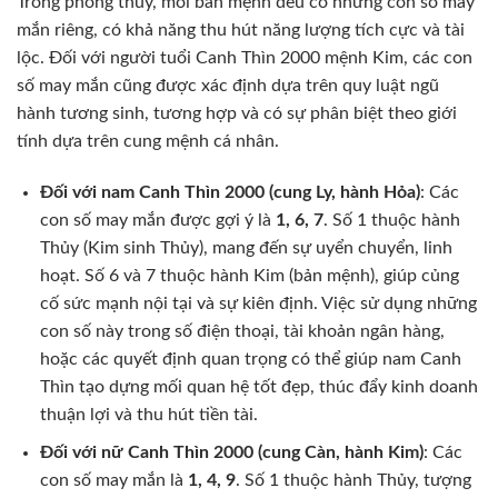
Trong phong thủy, mỗi bản mệnh đều có những con số may
mắn riêng, có khả năng thu hút năng lượng tích cực và tài
lộc. Đối với người tuổi Canh Thìn 2000 mệnh Kim, các con
số may mắn cũng được xác định dựa trên quy luật ngũ
hành tương sinh, tương hợp và có sự phân biệt theo giới
tính dựa trên cung mệnh cá nhân.
Đối với nam Canh Thìn 2000 (cung Ly, hành Hỏa)
: Các
con số may mắn được gợi ý là
1, 6, 7
. Số 1 thuộc hành
Thủy (Kim sinh Thủy), mang đến sự uyển chuyển, linh
hoạt. Số 6 và 7 thuộc hành Kim (bản mệnh), giúp củng
cố sức mạnh nội tại và sự kiên định. Việc sử dụng những
con số này trong số điện thoại, tài khoản ngân hàng,
hoặc các quyết định quan trọng có thể giúp nam Canh
Thìn tạo dựng mối quan hệ tốt đẹp, thúc đẩy kinh doanh
thuận lợi và thu hút tiền tài.
Đối với nữ Canh Thìn 2000 (cung Càn, hành Kim)
: Các
con số may mắn là
1, 4, 9
. Số 1 thuộc hành Thủy, tượng