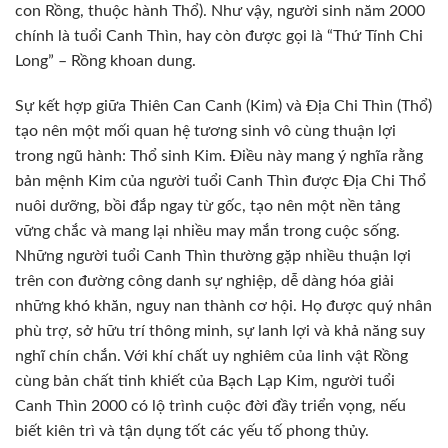
con Rồng, thuộc hành Thổ). Như vậy, người sinh năm 2000
chính là tuổi Canh Thìn, hay còn được gọi là “Thứ Tính Chi
Long” – Rồng khoan dung.
Sự kết hợp giữa Thiên Can Canh (Kim) và Địa Chi Thìn (Thổ)
tạo nên một mối quan hệ tương sinh vô cùng thuận lợi
trong ngũ hành: Thổ sinh Kim. Điều này mang ý nghĩa rằng
bản mệnh Kim của người tuổi Canh Thìn được Địa Chi Thổ
nuôi dưỡng, bồi đắp ngay từ gốc, tạo nên một nền tảng
vững chắc và mang lại nhiều may mắn trong cuộc sống.
Những người tuổi Canh Thìn thường gặp nhiều thuận lợi
trên con đường công danh sự nghiệp, dễ dàng hóa giải
những khó khăn, nguy nan thành cơ hội. Họ được quý nhân
phù trợ, sở hữu trí thông minh, sự lanh lợi và khả năng suy
nghĩ chín chắn. Với khí chất uy nghiêm của linh vật Rồng
cùng bản chất tinh khiết của Bạch Lạp Kim, người tuổi
Canh Thìn 2000 có lộ trình cuộc đời đầy triển vọng, nếu
biết kiên trì và tận dụng tốt các yếu tố phong thủy.