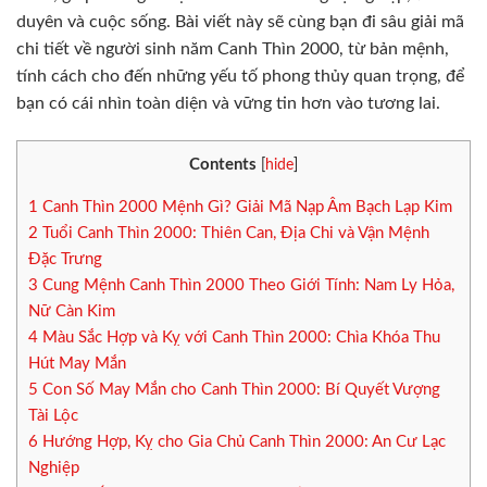
duyên và cuộc sống. Bài viết này sẽ cùng bạn đi sâu giải mã
chi tiết về người sinh năm Canh Thìn 2000, từ bản mệnh,
tính cách cho đến những yếu tố phong thủy quan trọng, để
bạn có cái nhìn toàn diện và vững tin hơn vào tương lai.
Contents
[
hide
]
1
Canh Thìn 2000 Mệnh Gì? Giải Mã Nạp Âm Bạch Lạp Kim
2
Tuổi Canh Thìn 2000: Thiên Can, Địa Chi và Vận Mệnh
Đặc Trưng
3
Cung Mệnh Canh Thìn 2000 Theo Giới Tính: Nam Ly Hỏa,
Nữ Càn Kim
4
Màu Sắc Hợp và Kỵ với Canh Thìn 2000: Chìa Khóa Thu
Hút May Mắn
5
Con Số May Mắn cho Canh Thìn 2000: Bí Quyết Vượng
Tài Lộc
6
Hướng Hợp, Kỵ cho Gia Chủ Canh Thìn 2000: An Cư Lạc
Nghiệp