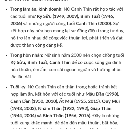
Trong làm ăn, kinh doanh
: Nữ Canh Thìn rất hợp tác với
các tuổi như
Kỷ Sửu (1949, 2009), Bính Tuất (1946,
2006)
và những người cùng tuổi
Canh Thìn (2000)
. Sự
kết hợp này hứa hẹn mang lại sự đồng điệu trong tư duy,
hỗ trợ lẫn nhau để công việc thuận lợi, phát triển và đạt
được thành công đáng kể.
Trong hôn nhân
: Nữ sinh năm 2000 nên chọn chồng tuổi
Kỷ Sửu, Bính Tuất, Canh Thìn
để có cuộc sống gia đình
hòa thuận, êm ấm, con cái ngoan ngoãn và hưởng phúc
lộc lâu dài.
Tuổi kỵ
: Nữ Canh Thìn cần thận trọng hoặc tránh kết
hợp làm ăn, kết hôn với các tuổi như
Mậu Dần (1998),
Canh Dần (1950, 2010), Ất Mùi (1955, 2015), Quý Mùi
(1943, 2003), Nhâm Thân (1932, 1992), Giáp Thân
(1944, 2004) và Bính Thân (1956, 2016)
. Đây là những
tuổi xung khắc mạnh, dễ dẫn đến mâu thuẫn, bất hòa,