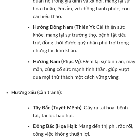
quan hệ trong gia đình và xã hội, mang lại sự
hòa thuận, êm ấm, vợ chồng hạnh phúc, con
cái hiếu thảo.
Hướng Đông Nam (Thiên Y)
: Cải thiện sức
khỏe, mang lại sự trường thọ, bệnh tật tiêu
trừ, đồng thời được quý nhân phù trợ trong
những lúc khó khăn.
Hướng Nam (Phục Vị)
: Đem lại sự bình an, may
mắn, củng cố sức mạnh tinh thần, giúp vượt
qua mọi thử thách một cách vững vàng.
Hướng xấu (cần tránh):
Tây Bắc (Tuyệt Mệnh)
: Gây ra tai họa, bệnh
tật, tài lộc hao hụt.
Đông Bắc (Họa Hại)
: Mang đến thị phi, rắc rối,
công việc không thuận lợi.