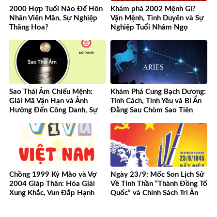
2000 Hợp Tuổi Nào Để Hôn
Khám phá 2002 Mệnh Gì?
Nhân Viên Mãn, Sự Nghiệp
Vận Mệnh, Tình Duyên và Sự
Thăng Hoa?
Nghiệp Tuổi Nhâm Ngọ
Sao Thái Âm Chiếu Mệnh:
Khám Phá Cung Bạch Dương:
Giải Mã Vận Hạn và Ảnh
Tính Cách, Tình Yêu và Bí Ẩn
Hưởng Đến Công Danh, Sự
Đằng Sau Chòm Sao Tiên
Nghiệp Của Bạn
Phong
Chồng 1999 Kỷ Mão và Vợ
Ngày 23/9: Mốc Son Lịch Sử
2004 Giáp Thân: Hóa Giải
Về Tinh Thần “Thành Đồng Tổ
Xung Khắc, Vun Đắp Hạnh
Quốc” và Chính Sách Tri Ân
Phúc Bền Lâu
Người Có Công