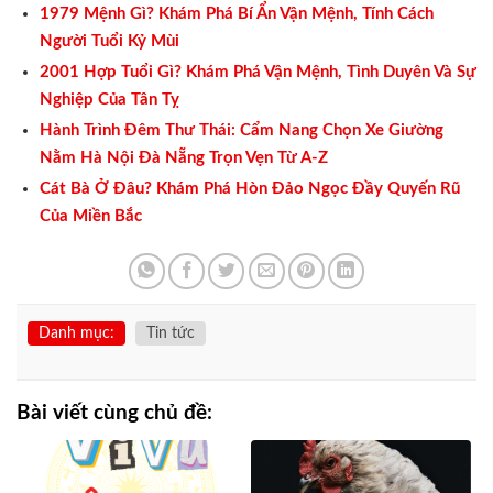
1979 Mệnh Gì? Khám Phá Bí Ẩn Vận Mệnh, Tính Cách
Người Tuổi Kỷ Mùi
2001 Hợp Tuổi Gì? Khám Phá Vận Mệnh, Tình Duyên Và Sự
Nghiệp Của Tân Tỵ
Hành Trình Đêm Thư Thái: Cẩm Nang Chọn Xe Giường
Nằm Hà Nội Đà Nẵng Trọn Vẹn Từ A-Z
Cát Bà Ở Đâu? Khám Phá Hòn Đảo Ngọc Đầy Quyến Rũ
Của Miền Bắc
Danh mục:
Tin tức
Bài viết cùng chủ đề: