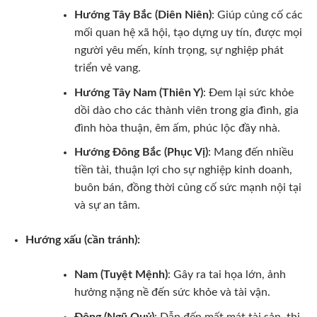
Hướng Tây Bắc (Diên Niên)
: Giúp củng cố các
mối quan hệ xã hội, tạo dựng uy tín, được mọi
người yêu mến, kính trọng, sự nghiệp phát
triển vẻ vang.
Hướng Tây Nam (Thiên Y)
: Đem lại sức khỏe
dồi dào cho các thành viên trong gia đình, gia
đình hòa thuận, êm ấm, phúc lộc đầy nhà.
Hướng Đông Bắc (Phục Vị)
: Mang đến nhiều
tiền tài, thuận lợi cho sự nghiệp kinh doanh,
buôn bán, đồng thời củng cố sức mạnh nội tại
và sự an tâm.
Hướng xấu (cần tránh):
Nam (Tuyệt Mệnh)
: Gây ra tai họa lớn, ảnh
hưởng nặng nề đến sức khỏe và tài vận.
Đông (Ngũ Quỷ)
: Dẫn đến mất mát tài sản, thị