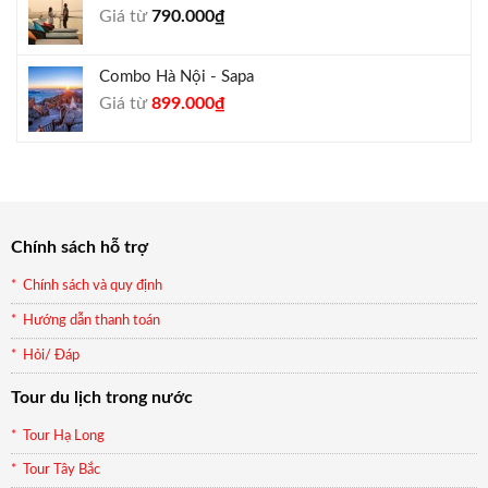
Giá từ
790.000
₫
940.000₫.
Combo Hà Nội - Sapa
Giá
Giá
Giá từ
899.000
₫
gốc
hiện
là:
tại
990.000₫.
là:
899.000₫.
Chính sách hỗ trợ
Chính sách và quy định
Hướng dẫn thanh toán
Hỏi/ Đáp
Tour du lịch trong nước
Tour Hạ Long
Tour Tây Bắc