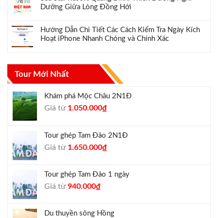
Dưỡng Giữa Lòng Đồng Hới
Hướng Dẫn Chi Tiết Các Cách Kiểm Tra Ngày Kích
Hoạt iPhone Nhanh Chóng và Chính Xác
Tour Mới Nhất
Khám phá Mộc Châu 2N1Đ
Giá
Giá
Giá từ
1.050.000
₫
gốc
hiện
là:
tại
Tour ghép Tam Đảo 2N1Đ
1.300.000₫.
là:
Giá
Giá
Giá từ
1.650.000
₫
1.050.000₫.
gốc
hiện
là:
tại
Tour ghép Tam Đảo 1 ngày
1.800.000₫.
là:
Giá
Giá
Giá từ
940.000
₫
1.650.000₫.
gốc
hiện
là:
tại
Du thuyền sông Hồng
1.000.000₫.
là: