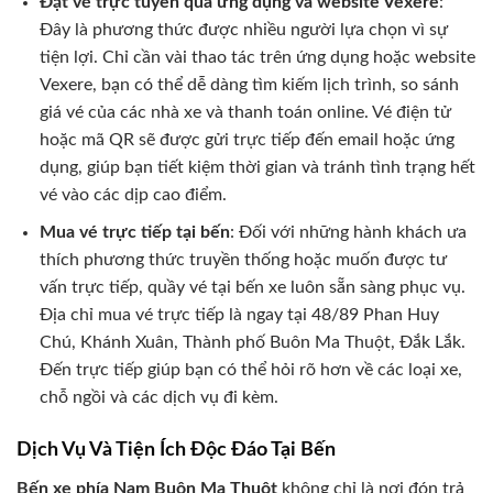
Đặt vé trực tuyến qua ứng dụng và website Vexere
:
Đây là phương thức được nhiều người lựa chọn vì sự
tiện lợi. Chỉ cần vài thao tác trên ứng dụng hoặc website
Vexere, bạn có thể dễ dàng tìm kiếm lịch trình, so sánh
giá vé của các nhà xe và thanh toán online. Vé điện tử
hoặc mã QR sẽ được gửi trực tiếp đến email hoặc ứng
dụng, giúp bạn tiết kiệm thời gian và tránh tình trạng hết
vé vào các dịp cao điểm.
Mua vé trực tiếp tại bến
: Đối với những hành khách ưa
thích phương thức truyền thống hoặc muốn được tư
vấn trực tiếp, quầy vé tại bến xe luôn sẵn sàng phục vụ.
Địa chỉ mua vé trực tiếp là ngay tại 48/89 Phan Huy
Chú, Khánh Xuân, Thành phố Buôn Ma Thuột, Đắk Lắk.
Đến trực tiếp giúp bạn có thể hỏi rõ hơn về các loại xe,
chỗ ngồi và các dịch vụ đi kèm.
Dịch Vụ Và Tiện Ích Độc Đáo Tại Bến
Bến xe phía Nam Buôn Ma Thuột
không chỉ là nơi đón trả