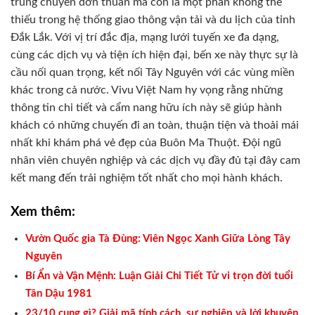
trung chuyển đơn thuần mà còn là một phần không thể
thiếu trong hệ thống giao thông vận tải và du lịch của tỉnh
Đắk Lắk. Với vị trí đắc địa, mạng lưới tuyến xe đa dạng,
cùng các dịch vụ và tiện ích hiện đại, bến xe này thực sự là
cầu nối quan trọng, kết nối Tây Nguyên với các vùng miền
khác trong cả nước. Vivu Việt Nam hy vọng rằng những
thông tin chi tiết và cẩm nang hữu ích này sẽ giúp hành
khách có những chuyến đi an toàn, thuận tiện và thoải mái
nhất khi khám phá vẻ đẹp của Buôn Ma Thuột. Đội ngũ
nhân viên chuyên nghiệp và các dịch vụ đầy đủ tại đây cam
kết mang đến trải nghiệm tốt nhất cho mọi hành khách.
Xem thêm:
Vườn Quốc gia Tà Đùng: Viên Ngọc Xanh Giữa Lòng Tây
Nguyên
Bí Ẩn và Vận Mệnh: Luận Giải Chi Tiết Tử vi trọn đời tuổi
Tân Dậu 1981
23/10 cung gì? Giải mã tính cách, sự nghiệp và lời khuyên