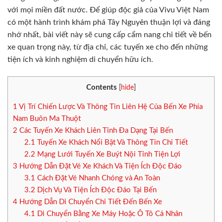
với mọi miền đất nước. Để giúp độc giả của Vivu Việt Nam
có một hành trình khám phá Tây Nguyên thuận lợi và đáng
nhớ nhất, bài viết này sẽ cung cấp cẩm nang chi tiết về bến
xe quan trọng này, từ địa chỉ, các tuyến xe cho đến những
tiện ích và kinh nghiệm di chuyển hữu ích.
Contents
[
hide
]
1
Vị Trí Chiến Lược Và Thông Tin Liên Hệ Của Bến Xe Phía
Nam Buôn Ma Thuột
2
Các Tuyến Xe Khách Liên Tỉnh Đa Dạng Tại Bến
2.1
Tuyến Xe Khách Nổi Bật Và Thông Tin Chi Tiết
2.2
Mạng Lưới Tuyến Xe Buýt Nội Tỉnh Tiện Lợi
3
Hướng Dẫn Đặt Vé Xe Khách Và Tiện Ích Độc Đáo
3.1
Cách Đặt Vé Nhanh Chóng và An Toàn
3.2
Dịch Vụ Và Tiện Ích Độc Đáo Tại Bến
4
Hướng Dẫn Di Chuyển Chi Tiết Đến Bến Xe
4.1
Di Chuyển Bằng Xe Máy Hoặc Ô Tô Cá Nhân