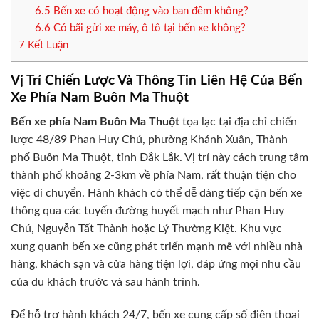
6.5
Bến xe có hoạt động vào ban đêm không?
6.6
Có bãi gửi xe máy, ô tô tại bến xe không?
7
Kết Luận
Vị Trí Chiến Lược Và Thông Tin Liên Hệ Của Bến
Xe Phía Nam Buôn Ma Thuột
Bến xe phía Nam Buôn Ma Thuột
tọa lạc tại địa chỉ chiến
lược 48/89 Phan Huy Chú, phường Khánh Xuân, Thành
phố Buôn Ma Thuột, tỉnh Đắk Lắk. Vị trí này cách trung tâm
thành phố khoảng 2-3km về phía Nam, rất thuận tiện cho
việc di chuyển. Hành khách có thể dễ dàng tiếp cận bến xe
thông qua các tuyến đường huyết mạch như Phan Huy
Chú, Nguyễn Tất Thành hoặc Lý Thường Kiệt. Khu vực
xung quanh bến xe cũng phát triển mạnh mẽ với nhiều nhà
hàng, khách sạn và cửa hàng tiện lợi, đáp ứng mọi nhu cầu
của du khách trước và sau hành trình.
Để hỗ trợ hành khách 24/7, bến xe cung cấp số điện thoại