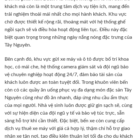
khách mà còn là một trung tâm dịch vụ tiện ích, mang đến
trải nghiệm thoải mái nhất cho mọi hành khách. Khu vực
chờ được thiết kế rộng rãi, thoáng mát với hệ thống ghế
ngồi sạch sẽ và điều hòa hoạt động liên tục. Điều này đặc
biệt quan trọng trong những ngày nắng nóng đặc trưng của
Tây Nguyên.
Bên cạnh đó, khu vực gửi xe máy và ô tô được bố trí khoa
học, có mái che, hệ thống camera giám sát và đội ngũ bảo
vệ chuyên nghiệp hoạt động 24/7, đảm bảo tài sản của
khách luôn được an toàn tuyệt đối. Trong khuôn viên bến
còn có các quầy ăn uống phục vụ đa dạng món đặc sản Tây
Nguyên cũng như đồ ăn nhanh, đáp ứng nhu cầu ẩm thực
của mọi người. Nhà vệ sinh luôn được giữ gìn sạch sẽ, cùng
với sự hiện diện của đội ngũ y tế và bảo vệ túc trực, sẵn
sàng hỗ trợ khi cần thiết. Đặc biệt, bến xe còn cung cấp
dịch vụ thuê xe máy với giá cả hợp lý, thậm chí hỗ trợ giao
nhận xe tận nơi, tạo điều kiện thuận lợi tối đa cho du khách