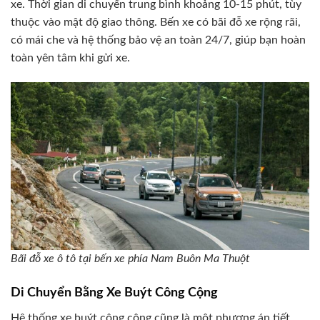
xe. Thời gian di chuyển trung bình khoảng 10-15 phút, tùy
thuộc vào mật độ giao thông. Bến xe có bãi đỗ xe rộng rãi,
có mái che và hệ thống bảo vệ an toàn 24/7, giúp bạn hoàn
toàn yên tâm khi gửi xe.
Bãi đỗ xe ô tô tại bến xe phía Nam Buôn Ma Thuột
Di Chuyển Bằng Xe Buýt Công Cộng
Hệ thống xe buýt công cộng cũng là một phương án tiết