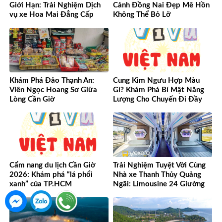
Giới Hạn: Trải Nghiệm Dịch
Cảnh Đồng Nai Đẹp Mê Hồn
vụ xe Hoa Mai Đẳng Cấp
Không Thể Bỏ Lỡ
Khám Phá Đảo Thạnh An:
Cung Kim Ngưu Hợp Màu
Viên Ngọc Hoang Sơ Giữa
Gì? Khám Phá Bí Mật Năng
Lòng Cần Giờ
Lượng Cho Chuyến Đi Đầy
May Mắn!
Cẩm nang du lịch Cần Giờ
Trải Nghiệm Tuyệt Vời Cùng
2026: Khám phá “lá phổi
Nhà xe Thanh Thủy Quảng
xanh” của TP.HCM
Ngãi: Limousine 24 Giường
Vượt Mọi Mong Đợi