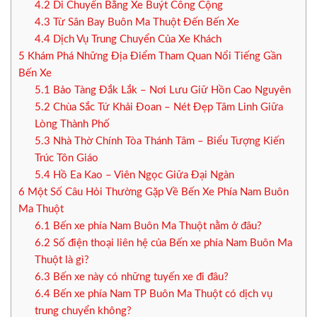
4.2
Di Chuyển Bằng Xe Buýt Công Cộng
4.3
Từ Sân Bay Buôn Ma Thuột Đến Bến Xe
4.4
Dịch Vụ Trung Chuyển Của Xe Khách
5
Khám Phá Những Địa Điểm Tham Quan Nổi Tiếng Gần
Bến Xe
5.1
Bảo Tàng Đắk Lắk – Nơi Lưu Giữ Hồn Cao Nguyên
5.2
Chùa Sắc Tứ Khải Đoan – Nét Đẹp Tâm Linh Giữa
Lòng Thành Phố
5.3
Nhà Thờ Chính Tòa Thánh Tâm – Biểu Tượng Kiến
Trúc Tôn Giáo
5.4
Hồ Ea Kao – Viên Ngọc Giữa Đại Ngàn
6
Một Số Câu Hỏi Thường Gặp Về Bến Xe Phía Nam Buôn
Ma Thuột
6.1
Bến xe phía Nam Buôn Ma Thuột nằm ở đâu?
6.2
Số điện thoại liên hệ của Bến xe phía Nam Buôn Ma
Thuột là gì?
6.3
Bến xe này có những tuyến xe đi đâu?
6.4
Bến xe phía Nam TP Buôn Ma Thuột có dịch vụ
trung chuyển không?