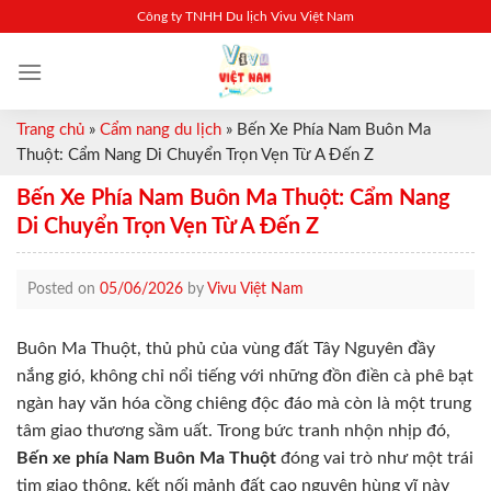
Skip
Công ty TNHH Du lịch Vivu Việt Nam
to
content
Trang chủ
»
Cẩm nang du lịch
»
Bến Xe Phía Nam Buôn Ma
Thuột: Cẩm Nang Di Chuyển Trọn Vẹn Từ A Đến Z
Bến Xe Phía Nam Buôn Ma Thuột: Cẩm Nang
Di Chuyển Trọn Vẹn Từ A Đến Z
Posted on
05/06/2026
by
Vivu Việt Nam
Buôn Ma Thuột, thủ phủ của vùng đất Tây Nguyên đầy
nắng gió, không chỉ nổi tiếng với những đồn điền cà phê bạt
ngàn hay văn hóa cồng chiêng độc đáo mà còn là một trung
tâm giao thương sầm uất. Trong bức tranh nhộn nhịp đó,
Bến xe phía Nam Buôn Ma Thuột
đóng vai trò như một trái
tim giao thông, kết nối mảnh đất cao nguyên hùng vĩ này