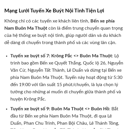
Mạng Lưới Tuyến Xe Buýt Nội Tỉnh Tiện Lợi
Không chỉ có các tuyến xe khách liên tỉnh,
Bến xe phía
Nam Buôn Ma Thuột
còn là điểm trung chuyển quan trọng
của hệ thống xe buýt nội tỉnh, giúp người dân và du khách
dễ dàng di chuyển trong thành phố và các vùng lân cận.
Tuyến xe buýt số 7: Krông Pắc <> Buôn Ma Thuột
: Lộ
trình bao gồm Bến xe Quyết Thắng, Quốc lộ 26, Nguyễn
Văn Cừ, Nguyễn Tất Thành, Lê Duẩn và dừng tại Bến xe
phía Nam Buôn Ma Thuột. Tuyến này hoạt động từ 5:30
đến 19:00 với tần suất 15 phút/chuyến, là lựa chọn lý
tưởng cho những ai muốn di chuyển giữa thành phố và
huyện Krông Pắc.
Tuyến xe buýt số 9: Buôn Ma Thuột <> Buôn Hồ
: Bắt
đầu từ Bến xe phía Nam Buôn Ma Thuột, đi qua Lê
Duẩn, Phan Chu Trinh, Phan Bội Châu, Lê Thánh Tông,