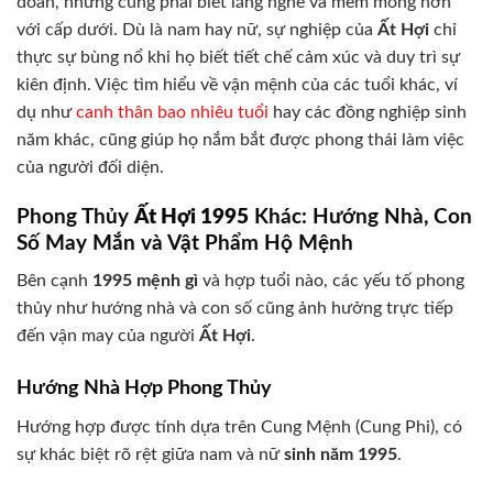
đoán, nhưng cũng phải biết lắng nghe và mềm mỏng hơn
với cấp dưới. Dù là nam hay nữ, sự nghiệp của
Ất Hợi
chỉ
thực sự bùng nổ khi họ biết tiết chế cảm xúc và duy trì sự
kiên định. Việc tìm hiểu về vận mệnh của các tuổi khác, ví
dụ như
canh thân bao nhiêu tuổi
hay các đồng nghiệp sinh
năm khác, cũng giúp họ nắm bắt được phong thái làm việc
của người đối diện.
Phong Thủy
Ất Hợi 1995
Khác: Hướng Nhà, Con
Số May Mắn và Vật Phẩm Hộ Mệnh
Bên cạnh
1995 mệnh gì
và hợp tuổi nào, các yếu tố phong
thủy như hướng nhà và con số cũng ảnh hưởng trực tiếp
đến vận may của người
Ất Hợi
.
Hướng Nhà Hợp Phong Thủy
Hướng hợp được tính dựa trên Cung Mệnh (Cung Phi), có
sự khác biệt rõ rệt giữa nam và nữ
sinh năm 1995
.