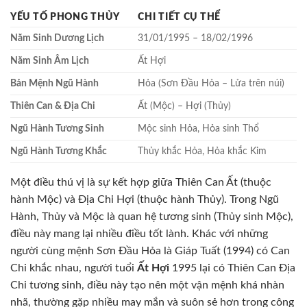
YẾU TỐ PHONG THỦY
CHI TIẾT CỤ THỂ
Năm Sinh Dương Lịch
31/01/1995 – 18/02/1996
Năm Sinh Âm Lịch
Ất Hợi
Bản Mệnh Ngũ Hành
Hỏa (Sơn Đầu Hỏa – Lửa trên núi)
Thiên Can & Địa Chi
Ất (Mộc) – Hợi (Thủy)
Ngũ Hành Tương Sinh
Mộc sinh Hỏa, Hỏa sinh Thổ
Ngũ Hành Tương Khắc
Thủy khắc Hỏa, Hỏa khắc Kim
Một điều thú vị là sự kết hợp giữa Thiên Can Ất (thuộc
hành Mộc) và Địa Chi Hợi (thuộc hành Thủy). Trong Ngũ
Hành, Thủy và Mộc là quan hệ tương sinh (Thủy sinh Mộc),
điều này mang lại nhiều điều tốt lành. Khác với những
người cùng mệnh Sơn Đầu Hỏa là Giáp Tuất (1994) có Can
Chi khắc nhau, người tuổi
Ất Hợi
1995 lại có Thiên Can Địa
Chi tương sinh, điều này tạo nên một vận mệnh khá nhàn
nhã, thường gặp nhiều may mắn và suôn sẻ hơn trong công