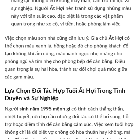
mang lại những điều không may mắn, cản trở tài lộc và
sự nghiệp. Người
Ất Hợi
nên tránh sử dụng những màu
này với tần suất cao, đặc biệt là trong các vật phẩm
quan trọng như xe cộ, ví tiền, hoặc phòng làm việc.
Việc chọn màu sơn nhà cũng cần lưu ý. Gia chủ
Ất Hợi
có
thể chọn màu xanh lá, hồng hoặc đỏ cho phòng khách để
tạo không khí ấm cúng, màu xanh ngọc nhẹ nhàng cho
phòng ngủ và tím nhẹ cho phòng bếp để cân bằng. Điều
quan trọng là sự hài hòa, tránh sự đối chọi quá mức giữa
các gam màu.
Lựa Chọn Đối Tác Hợp Tuổi Ất Hợi Trong Tình
Duyên và Sự Nghiệp
Người
sinh năm 1995 mệnh gì
có tính cách thẳng thắn,
nhiệt huyết, nên họ cần những đối tác có thể bổ sung, hỗ
trợ hoặc điềm tĩnh để cân bằng cảm xúc. Việc xem tuổi hợp
không chỉ là để biết vợ chồng có hòa thuận hay không, mà