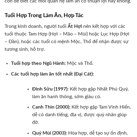
còn để biết các mối quan hệ làm ăn có thuận lợi hay không.
Tuổi Hợp Trong Làm Ăn, Hợp Tác
Trong kinh doanh, người tuổi
Ất Hợi
nên kết hợp với các
tuổi thuộc Tam Hợp (Hợi – Mão – Mùi) hoặc Lục Hợp (Hợi
– Dần), hoặc các tuổi có mệnh Mộc, Thổ để nhận được sự
tương sinh, hỗ trợ.
Tuổi hợp theo Ngũ Hành:
Mộc và Thổ.
Các tuổi hợp làm ăn tốt nhất (Đại Cát):
Đinh Sửu (1997):
Kết hợp gặp Nhất Phú Quý,
làm ăn hanh thông, sớm giàu có.
Canh Thìn (2000):
Kết hợp gặp Tam Vinh Hiển,
dễ có danh tiếng, địa vị, được quý nhân giúp
đỡ.
Quý Mùi (2003):
Hòa hợp, dễ tạo sự ổn định,