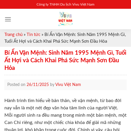
Skip
Công ty TNHH Du lịch Vivu Việt Nam
to
content
Trang chủ
»
Tin tức
»
Bí Ẩn Vận Mệnh: Sinh Năm 1995 Mệnh Gì,
Tuổi Ất Hợi và Cách Khai Phá Sức Mạnh Sơn Đầu Hỏa
Bí Ẩn Vận Mệnh: Sinh Năm 1995 Mệnh Gì, Tuổi
Ất Hợi và Cách Khai Phá Sức Mạnh Sơn Đầu
Hỏa
Posted on
26/11/2025
by
Vivu Việt Nam
Hành trình tìm hiểu về bản thân, về vận mệnh, từ bao đời
nay vẫn là một nét đẹp văn hóa tâm linh của người Việt.
Mỗi người sinh ra đều mang trong mình một bản mệnh, một
Can Chi riêng, như một chiếc chìa khóa để giải mã những
thuận lợi, khó khăn trong cuộc đời. Chính vì vậy, câu hỏi