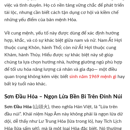
việc và tình duyên. Họ có nền tảng vững chắc để phát triển
tài lộc, nhưng cần biết cách tận dụng cơ hội và kiềm chế
những yếu điểm của bản mệnh Hỏa.
Về cung mệnh, yếu tố này được dùng để xác định hướng
hợp, khắc, và có sự khác biệt giữa nam và nữ. Nam Ất Hợi
thuộc cung Khôn, hành Thổ; còn nữ Ất Hợi thuộc cung
Khảm, hành Thủy. Hiểu được sự khác biệt này sẽ giúp
chúng ta lựa chọn hướng nhà, hướng giường ngủ phù hợp
để tối ưu hóa năng lượng cá nhân và gia đạo— một điều
quan trọng không kém việc biết
sinh năm 1969 mệnh gì
hay
bất kỳ tuổi nào khác.
Sơn Đầu Hỏa – Ngọn Lửa Bền Bỉ Trên Đỉnh Núi
Sơn Đầu Hỏa
(山頭火), theo nghĩa Hán Việt, là “Lửa trên
đầu núi”. Khái niệm Nạp Âm này không phải là ngọn lửa dữ
dội, dễ thấy như Lư Trung Hỏa (lửa trong lò), hay Tích Lịch
Hỏa (lửa sấm sét), mà là một loại Hỏa đặc biệt. Nó thường