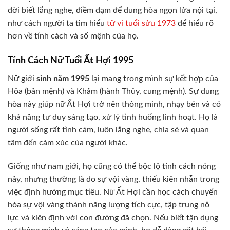
đời biết lắng nghe, điềm đạm để dung hòa ngọn lửa nội tại,
như cách người ta tìm hiểu
tử vi tuổi sửu 1973
để hiểu rõ
hơn về tính cách và số mệnh của họ.
Tính Cách Nữ Tuổi Ất Hợi 1995
Nữ giới
sinh năm 1995
lại mang trong mình sự kết hợp của
Hỏa (bản mệnh) và Khảm (hành Thủy, cung mệnh). Sự dung
hòa này giúp nữ Ất Hợi trở nên thông minh, nhạy bén và có
khả năng tư duy sáng tạo, xử lý tình huống linh hoạt. Họ là
người sống rất tình cảm, luôn lắng nghe, chia sẻ và quan
tâm đến cảm xúc của người khác.
Giống như nam giới, họ cũng có thể bộc lộ tính cách nóng
nảy, nhưng thường là do sự vội vàng, thiếu kiên nhẫn trong
việc định hướng mục tiêu. Nữ Ất Hợi cần học cách chuyển
hóa sự vội vàng thành năng lượng tích cực, tập trung nỗ
lực và kiên định với con đường đã chọn. Nếu biết tận dụng