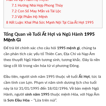
7.1
Hướng Nhà Hợp Phong Thủy
7.2
Con Số May Mắn và Tài Lộc
7.3
Vật Phẩm Hộ Mệnh
8
Kết Luận: Khai Phá Sức Mạnh Nội Tại Của Ất Hợi 1995
Tổng Quan về Tuổi Ất Hợi và Ngũ Hành
1995
Mệnh Gì
Để trả lời chính xác cho câu hỏi
1995 mệnh gì
, chúng ta
cần phân tích các yếu tố Thiên Can, Địa Chi và Nạp Âm
theo thuyết Ngũ Hành tương sinh, tương khắc. Đây là nền
tảng cốt lõi trong văn hóa tử vi phương Đông.
Đầu tiên, người sinh năm 1995 thuộc về tuổi
Ất Hợi
, tức là
cầm tinh con Lợn. Phạm vi năm sinh dương lịch cho tuổi
này là từ 31/01/1995 đến 18/02/1996. Về bản mệnh Ngũ
Hành, người
sinh năm 1995
thuộc mệnh Hỏa, với Nạp Âm
là
Sơn Đầu Hỏa
– “Lửa trên núi”.