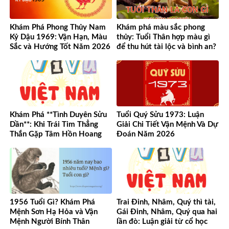
Khám Phá Phong Thủy Nam
Khám phá màu sắc phong
Kỷ Dậu 1969: Vận Hạn, Màu
thủy: Tuổi Thân hợp màu gì
Sắc và Hướng Tốt Năm 2026
để thu hút tài lộc và bình an?
Khám Phá **Tình Duyên Sửu
Tuổi Quý Sửu 1973: Luận
Dần**: Khi Trái Tim Thẳng
Giải Chi Tiết Vận Mệnh Và Dự
Thắn Gặp Tâm Hồn Hoang
Đoán Năm 2026
Dã
1956 Tuổi Gì? Khám Phá
Trai Đinh, Nhâm, Quý thì tài,
Mệnh Sơn Hạ Hỏa và Vận
Gái Đinh, Nhâm, Quý qua hai
Mệnh Người Bính Thân
lần đò: Luận giải từ cổ học