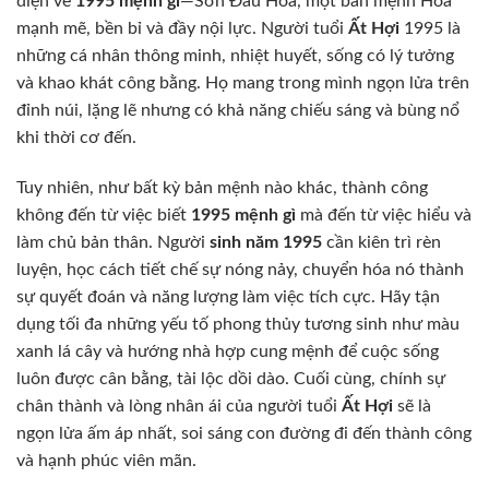
diện về
1995 mệnh gì
—Sơn Đầu Hỏa, một bản mệnh Hỏa
mạnh mẽ, bền bỉ và đầy nội lực. Người tuổi
Ất Hợi
1995 là
những cá nhân thông minh, nhiệt huyết, sống có lý tưởng
và khao khát công bằng. Họ mang trong mình ngọn lửa trên
đỉnh núi, lặng lẽ nhưng có khả năng chiếu sáng và bùng nổ
khi thời cơ đến.
Tuy nhiên, như bất kỳ bản mệnh nào khác, thành công
không đến từ việc biết
1995 mệnh gì
mà đến từ việc hiểu và
làm chủ bản thân. Người
sinh năm 1995
cần kiên trì rèn
luyện, học cách tiết chế sự nóng nảy, chuyển hóa nó thành
sự quyết đoán và năng lượng làm việc tích cực. Hãy tận
dụng tối đa những yếu tố phong thủy tương sinh như màu
xanh lá cây và hướng nhà hợp cung mệnh để cuộc sống
luôn được cân bằng, tài lộc dồi dào. Cuối cùng, chính sự
chân thành và lòng nhân ái của người tuổi
Ất Hợi
sẽ là
ngọn lửa ấm áp nhất, soi sáng con đường đi đến thành công
và hạnh phúc viên mãn.