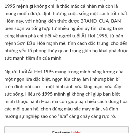
1995 mệnh gì
không chỉ là thắc mắc cá nhân mà còn là
mong muốn được định hướng cuộc sống một cách tốt nhất.
Hôm nay, với những kiến thức được BRAND_CUA_BAN
biên soạn và tổng hợp từ nhiều nguồn uy tín, chúng ta sẽ
cùng khám phá chi tiết về người tuổi Ất Hợi 1995, từ bản
mệnh Sơn Đầu Hỏa mạnh mẽ, tính cách đặc trưng, cho đến
những yếu tố phong thủy quan trọng giúp họ khai phá được
sức mạnh tiềm ẩn của mình.
Người tuổi Ất Hợi 1995 mang trong mình năng lượng của
một ngọn lửa đặc biệt, ngọn lửa cháy âm ỉ nhưng bền bỉ
trên đỉnh núi cao — một hình ảnh vừa lãng mạn, vừa đầy
sức sống. Hiểu rõ
1995 mệnh gì
không chỉ giúp bạn biết
mình thuộc hành Hỏa, mà còn giúp bạn hiểu cách dung hòa
các mối quan hệ, chọn đúng màu sắc may mắn, và định
hướng sự nghiệp sao cho “lửa” càng cháy càng rực rỡ.