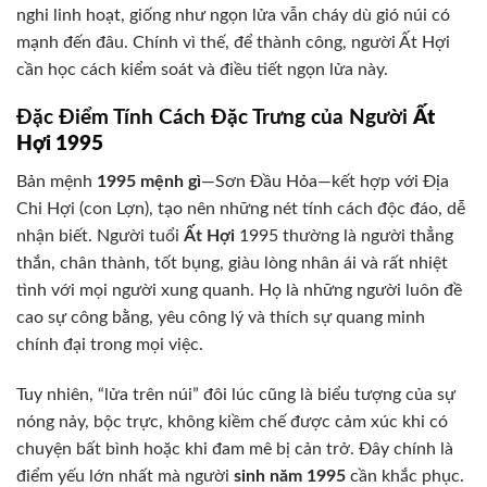
nghi linh hoạt, giống như ngọn lửa vẫn cháy dù gió núi có
mạnh đến đâu. Chính vì thế, để thành công, người Ất Hợi
cần học cách kiểm soát và điều tiết ngọn lửa này.
Đặc Điểm Tính Cách Đặc Trưng của Người
Ất
Hợi 1995
Bản mệnh
1995 mệnh gì
—Sơn Đầu Hỏa—kết hợp với Địa
Chi Hợi (con Lợn), tạo nên những nét tính cách độc đáo, dễ
nhận biết. Người tuổi
Ất Hợi
1995 thường là người thẳng
thắn, chân thành, tốt bụng, giàu lòng nhân ái và rất nhiệt
tình với mọi người xung quanh. Họ là những người luôn đề
cao sự công bằng, yêu công lý và thích sự quang minh
chính đại trong mọi việc.
Tuy nhiên, “lửa trên núi” đôi lúc cũng là biểu tượng của sự
nóng nảy, bộc trực, không kiềm chế được cảm xúc khi có
chuyện bất bình hoặc khi đam mê bị cản trở. Đây chính là
điểm yếu lớn nhất mà người
sinh năm 1995
cần khắc phục.