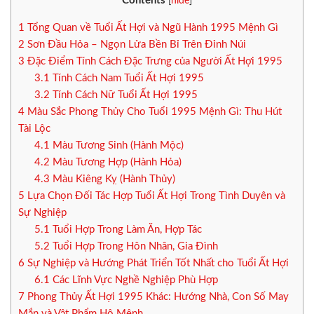
Contents
[
hide
]
1
Tổng Quan về Tuổi Ất Hợi và Ngũ Hành 1995 Mệnh Gì
2
Sơn Đầu Hỏa – Ngọn Lửa Bền Bỉ Trên Đỉnh Núi
3
Đặc Điểm Tính Cách Đặc Trưng của Người Ất Hợi 1995
3.1
Tính Cách Nam Tuổi Ất Hợi 1995
3.2
Tính Cách Nữ Tuổi Ất Hợi 1995
4
Màu Sắc Phong Thủy Cho Tuổi 1995 Mệnh Gì: Thu Hút
Tài Lộc
4.1
Màu Tương Sinh (Hành Mộc)
4.2
Màu Tương Hợp (Hành Hỏa)
4.3
Màu Kiêng Kỵ (Hành Thủy)
5
Lựa Chọn Đối Tác Hợp Tuổi Ất Hợi Trong Tình Duyên và
Sự Nghiệp
5.1
Tuổi Hợp Trong Làm Ăn, Hợp Tác
5.2
Tuổi Hợp Trong Hôn Nhân, Gia Đình
6
Sự Nghiệp và Hướng Phát Triển Tốt Nhất cho Tuổi Ất Hợi
6.1
Các Lĩnh Vực Nghề Nghiệp Phù Hợp
7
Phong Thủy Ất Hợi 1995 Khác: Hướng Nhà, Con Số May
Mắn và Vật Phẩm Hộ Mệnh