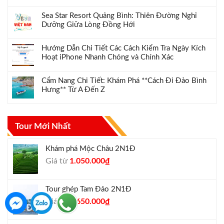
Sea Star Resort Quảng Bình: Thiên Đường Nghỉ
Dưỡng Giữa Lòng Đồng Hới
Hướng Dẫn Chi Tiết Các Cách Kiểm Tra Ngày Kích
Hoạt iPhone Nhanh Chóng và Chính Xác
Cẩm Nang Chi Tiết: Khám Phá **Cách Đi Đảo Bình
Hưng** Từ A Đến Z
Tour Mới Nhất
Khám phá Mộc Châu 2N1Đ
Giá
Giá
Giá từ
1.050.000
₫
gốc
hiện
là:
tại
Tour ghép Tam Đảo 2N1Đ
1.300.000₫.
là:
Giá
Giá
Giá từ
1.650.000
₫
1.050.000₫.
gốc
hiện
là:
tại