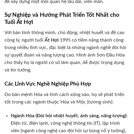
để xây dựng một mối quan hệ lâu dài, viên mãn.
Sự Nghiệp và Hướng Phát Triển Tốt Nhất cho
Tuổi Ất Hợi
Với bản tính thông minh, chủ động, nhiệt huyết và đề cao
công lý, người tuổi
Ất Hợi
1995 có tiềm năng thành công
trong nhiều lĩnh vực, đặc biệt là những ngành nghề đòi hỏi
sự quyết đoán và năng lượng cao. Hình ảnh Sơn Đầu Hỏa
cho thấy họ là người có số làm quan, dễ được trọng dụng
và tin tưởng.
Các Lĩnh Vực Nghề Nghiệp Phù Hợp
Do bản mệnh Hỏa và tính cách xông xáo, họ sẽ phát triển
tốt trong các ngành thuộc Hỏa và Mộc (tương sinh):
Ngành Hỏa (Đòi hỏi nhiệt huyết, ánh sáng, năng lượng):
Điện tử, điện lạnh, công nghệ thông tin (IT), lập trình
viên (ngành công nghệ cao đòi hỏi sự bùng nổ ý tưởng),