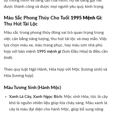
sự thông minh và sáng tạo của mình, họ dễ dàng gặt hái
được thành công và được mọi người yêu quý, kính trọng.
Màu Sắc Phong Thủy Cho Tuổi
1995 Mệnh Gì
:
Thu Hút Tài Lộc
Màu sắc trong phong thủy đóng vai trò quan trọng trong
việc cân bằng năng lượng, thu hút tài lộc và may mắn. Việc
lựa chọn màu xe, màu trang phục, hay màu sơn nhà phù
hợp với bản mệnh
1995 mệnh gì
(Sơn Đầu Hỏa) là điều cần
thiết.
Theo quy luật Ngũ Hành, Hỏa hợp với Mộc (tương sinh) và
Hỏa (tương hợp).
Màu Tương Sinh (Hành Mộc)
Xanh Lá Cây, Xanh Ngọc Bích:
Mộc sinh Hỏa, tức là cây
khô là nguồn nhiên liệu giúp lửa cháy sáng. Màu xanh lá
cây là màu đại diện cho hành Mộc, giúp bổ sung năng