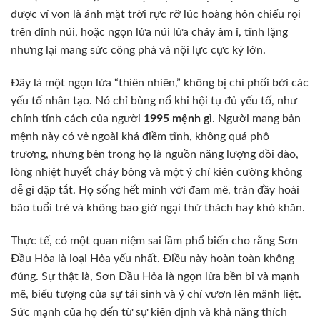
được ví von là ánh mặt trời rực rỡ lúc hoàng hôn chiếu rọi
trên đỉnh núi, hoặc ngọn lửa núi lửa cháy âm ỉ, tĩnh lặng
nhưng lại mang sức công phá và nội lực cực kỳ lớn.
Đây là một ngọn lửa “thiên nhiên,” không bị chi phối bởi các
yếu tố nhân tạo. Nó chỉ bùng nổ khi hội tụ đủ yếu tố, như
chính tính cách của người
1995 mệnh gì
. Người mang bản
mệnh này có vẻ ngoài khá điềm tĩnh, không quá phô
trương, nhưng bên trong họ là nguồn năng lượng dồi dào,
lòng nhiệt huyết cháy bỏng và một ý chí kiên cường không
dễ gì dập tắt. Họ sống hết mình với đam mê, tràn đầy hoài
bão tuổi trẻ và không bao giờ ngại thử thách hay khó khăn.
Thực tế, có một quan niệm sai lầm phổ biến cho rằng Sơn
Đầu Hỏa là loại Hỏa yếu nhất. Điều này hoàn toàn không
đúng. Sự thật là, Sơn Đầu Hỏa là ngọn lửa bền bỉ và mạnh
mẽ, biểu tượng của sự tái sinh và ý chí vươn lên mãnh liệt.
Sức mạnh của họ đến từ sự kiên định và khả năng thích