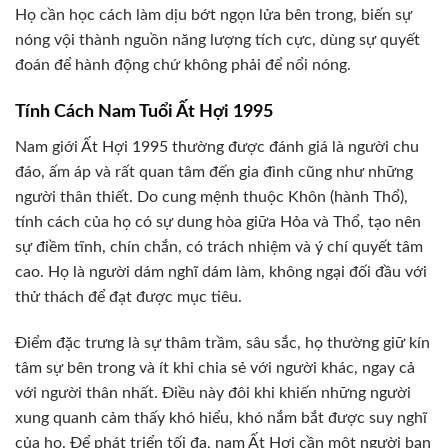
Họ cần học cách làm dịu bớt ngọn lửa bên trong, biến sự
nóng vội thành nguồn năng lượng tích cực, dùng sự quyết
đoán để hành động chứ không phải để nổi nóng.
Tính Cách Nam Tuổi Ất Hợi 1995
Nam giới Ất Hợi 1995 thường được đánh giá là người chu
đáo, ấm áp và rất quan tâm đến gia đình cũng như những
người thân thiết. Do cung mệnh thuộc Khôn (hành Thổ),
tính cách của họ có sự dung hòa giữa Hỏa và Thổ, tạo nên
sự điềm tĩnh, chín chắn, có trách nhiệm và ý chí quyết tâm
cao. Họ là người dám nghĩ dám làm, không ngại đối đầu với
thử thách để đạt được mục tiêu.
Điểm đặc trưng là sự thâm trầm, sâu sắc, họ thường giữ kín
tâm sự bên trong và ít khi chia sẻ với người khác, ngay cả
với người thân nhất. Điều này đôi khi khiến những người
xung quanh cảm thấy khó hiểu, khó nắm bắt được suy nghĩ
của họ. Để phát triển tối đa, nam Ất Hợi cần một người bạn