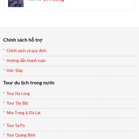
gốc
hiện
là:
tại
990.000₫.
là:
899.000₫.
Chính sách hỗ trợ
Chính sách và quy định
Hướng dẫn thanh toán
Hỏi/ Đáp
Tour du lịch trong nước
Tour Hạ Long
Tour Tây Bắc
Nha Trang & Đà Lạt
Tour Sa Pa
Tour Quảng Bình