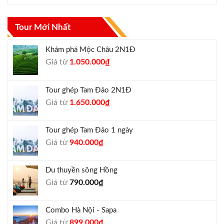
Tour Mới Nhất
Khám phá Mộc Châu 2N1Đ
Giá
Giá
Giá từ
1.050.000
₫
gốc
hiện
là:
tại
Tour ghép Tam Đảo 2N1Đ
1.300.000₫.
là:
Giá
Giá
Giá từ
1.650.000
₫
1.050.000₫.
gốc
hiện
là:
tại
Tour ghép Tam Đảo 1 ngày
1.800.000₫.
là:
Giá
Giá
Giá từ
940.000
₫
1.650.000₫.
gốc
hiện
là:
tại
Du thuyền sông Hồng
1.000.000₫.
là:
Giá từ
790.000
₫
940.000₫.
Combo Hà Nội - Sapa
Giá
Giá
Giá từ
899.000
₫