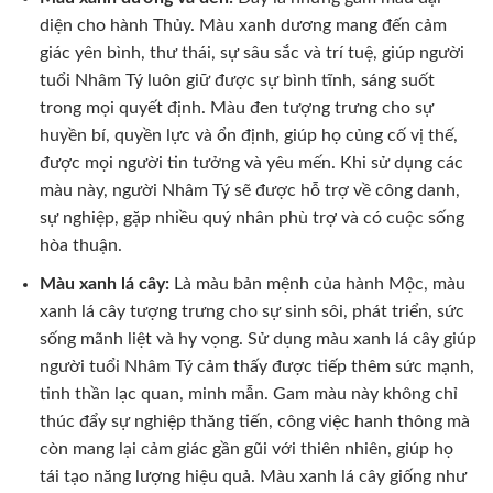
diện cho hành Thủy. Màu xanh dương mang đến cảm
giác yên bình, thư thái, sự sâu sắc và trí tuệ, giúp người
tuổi Nhâm Tý luôn giữ được sự bình tĩnh, sáng suốt
trong mọi quyết định. Màu đen tượng trưng cho sự
huyền bí, quyền lực và ổn định, giúp họ củng cố vị thế,
được mọi người tin tưởng và yêu mến. Khi sử dụng các
màu này, người Nhâm Tý sẽ được hỗ trợ về công danh,
sự nghiệp, gặp nhiều quý nhân phù trợ và có cuộc sống
hòa thuận.
Màu xanh lá cây:
Là màu bản mệnh của hành Mộc, màu
xanh lá cây tượng trưng cho sự sinh sôi, phát triển, sức
sống mãnh liệt và hy vọng. Sử dụng màu xanh lá cây giúp
người tuổi Nhâm Tý cảm thấy được tiếp thêm sức mạnh,
tinh thần lạc quan, minh mẫn. Gam màu này không chỉ
thúc đẩy sự nghiệp thăng tiến, công việc hanh thông mà
còn mang lại cảm giác gần gũi với thiên nhiên, giúp họ
tái tạo năng lượng hiệu quả. Màu xanh lá cây giống như