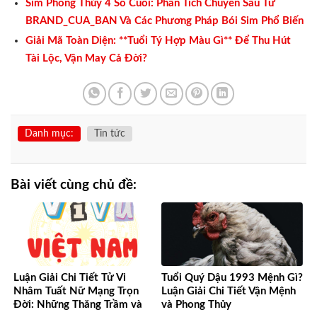
Sim Phong Thủy 4 Số Cuối: Phân Tích Chuyên Sâu Từ
BRAND_CUA_BAN Và Các Phương Pháp Bói Sim Phổ Biến
Giải Mã Toàn Diện: **Tuổi Tý Hợp Màu Gì** Để Thu Hút
Tài Lộc, Vận May Cả Đời?
Danh mục:
Tin tức
Bài viết cùng chủ đề:
Luận Giải Chi Tiết Tử Vi
Tuổi Quý Dậu 1993 Mệnh Gì?
Nhâm Tuất Nữ Mạng Trọn
Luận Giải Chi Tiết Vận Mệnh
Đời: Những Thăng Trầm và
và Phong Thủy