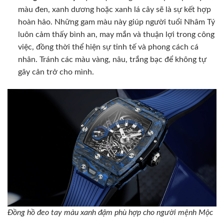
màu đen, xanh dương hoặc xanh lá cây sẽ là sự kết hợp
hoàn hảo. Những gam màu này giúp người tuổi Nhâm Tý
luôn cảm thấy bình an, may mắn và thuận lợi trong công
việc, đồng thời thể hiện sự tinh tế và phong cách cá
nhân. Tránh các màu vàng, nâu, trắng bạc để không tự
gây cản trở cho mình.
Đồng hồ đeo tay màu xanh đậm phù hợp cho người mệnh Mộc