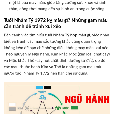
một lá bùa may mắn, giúp tăng cường sức khỏe và tinh
thần, đồng thời mang đến sự bình an trong cuộc sống.
Tuổi Nhâm Tý 1972 kỵ màu gì? Những gam màu
cần tránh để tránh xui xẻo
Bên cạnh việc tìm hiểu
tuổi Nhâm Tý hợp màu gì
, việc nhận
biết và tránh các màu sắc tương khắc cũng quan trọng
không kém để hạn chế những điều không may mắn, xui xẻo.
Theo nguyên lý Ngũ hành, Kim khắc Mộc (kim loại chặt cây)
và Mộc khắc Thổ (cây hút chất dinh dưỡng từ đất), do đó
các màu thuộc hành Kim và Thổ là những gam màu mà
người tuổi Nhâm Tý 1972 nên hạn chế sử dụng.