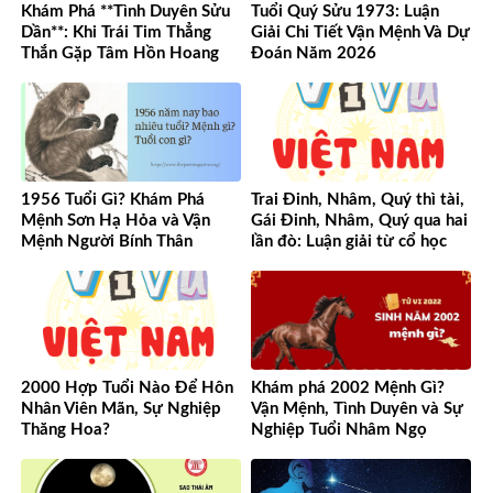
Khám Phá **Tình Duyên Sửu
Tuổi Quý Sửu 1973: Luận
Dần**: Khi Trái Tim Thẳng
Giải Chi Tiết Vận Mệnh Và Dự
Thắn Gặp Tâm Hồn Hoang
Đoán Năm 2026
Dã
1956 Tuổi Gì? Khám Phá
Trai Đinh, Nhâm, Quý thì tài,
Mệnh Sơn Hạ Hỏa và Vận
Gái Đinh, Nhâm, Quý qua hai
Mệnh Người Bính Thân
lần đò: Luận giải từ cổ học
đến hiện đại
2000 Hợp Tuổi Nào Để Hôn
Khám phá 2002 Mệnh Gì?
Nhân Viên Mãn, Sự Nghiệp
Vận Mệnh, Tình Duyên và Sự
Thăng Hoa?
Nghiệp Tuổi Nhâm Ngọ