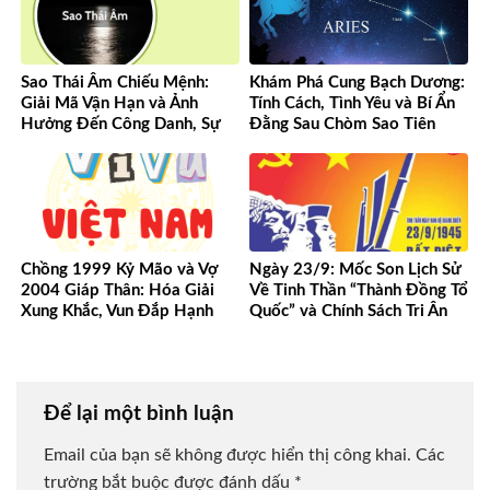
Sao Thái Âm Chiếu Mệnh:
Khám Phá Cung Bạch Dương:
Giải Mã Vận Hạn và Ảnh
Tính Cách, Tình Yêu và Bí Ẩn
Hưởng Đến Công Danh, Sự
Đằng Sau Chòm Sao Tiên
Nghiệp Của Bạn
Phong
Chồng 1999 Kỷ Mão và Vợ
Ngày 23/9: Mốc Son Lịch Sử
2004 Giáp Thân: Hóa Giải
Về Tinh Thần “Thành Đồng Tổ
Xung Khắc, Vun Đắp Hạnh
Quốc” và Chính Sách Tri Ân
Phúc Bền Lâu
Người Có Công
Để lại một bình luận
Email của bạn sẽ không được hiển thị công khai.
Các
trường bắt buộc được đánh dấu
*