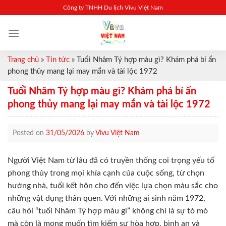
Skip
Công ty TNHH Du lịch Vivu Việt Nam
to
content
Trang chủ
»
Tin tức
»
Tuổi Nhâm Tý hợp màu gì? Khám phá bí ẩn
phong thủy mang lại may mắn và tài lộc 1972
Tuổi Nhâm Tý hợp màu gì? Khám phá bí ẩn
phong thủy mang lại may mắn và tài lộc 1972
Posted on
31/05/2026
by
Vivu Việt Nam
Người Việt Nam từ lâu đã có truyền thống coi trọng yếu tố
phong thủy trong mọi khía cạnh của cuộc sống, từ chọn
hướng nhà, tuổi kết hôn cho đến việc lựa chọn màu sắc cho
những vật dụng thân quen. Với những ai sinh năm 1972,
câu hỏi “tuổi Nhâm Tý hợp màu gì” không chỉ là sự tò mò
mà còn là mong muốn tìm kiếm sự hòa hợp, bình an và