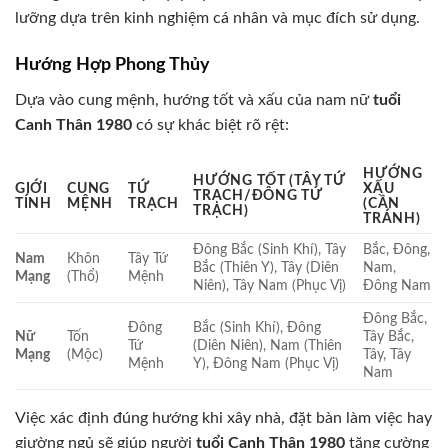
lưỡng dựa trên kinh nghiệm cá nhân và mục đích sử dụng.
Hướng Hợp Phong Thủy
Dựa vào cung mệnh, hướng tốt và xấu của nam nữ
tuổi
Canh Thân 1980
có sự khác biệt rõ rệt:
HƯỚNG
HƯỚNG TỐT (TÂY TỨ
GIỚI
CUNG
TỨ
XẤU
TRẠCH/ĐÔNG TỨ
TÍNH
MỆNH
TRẠCH
(CẦN
TRẠCH)
TRÁNH)
Đông Bắc (Sinh Khí), Tây
Bắc, Đông,
Nam
Khôn
Tây Tứ
Bắc (Thiên Y), Tây (Diên
Nam,
Mạng
(Thổ)
Mệnh
Niên), Tây Nam (Phục Vị)
Đông Nam
Đông Bắc,
Đông
Bắc (Sinh Khí), Đông
Nữ
Tốn
Tây Bắc,
Tứ
(Diên Niên), Nam (Thiên
Mạng
(Mộc)
Tây, Tây
Mệnh
Y), Đông Nam (Phục Vị)
Nam
Việc xác định đúng hướng khi xây nhà, đặt bàn làm việc hay
giường ngủ sẽ giúp người
tuổi Canh Thân 1980
tăng cường