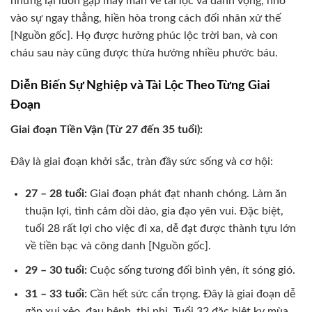
nhưng lại luôn gặp may mắn về tài lộc và danh vọng, nhờ
vào sự ngay thẳng, hiền hòa trong cách đối nhân xử thế
[Nguồn gốc]. Họ được hưởng phúc lộc trời ban, và con
cháu sau này cũng được thừa hưởng nhiều phước báu.
Diễn Biến Sự Nghiệp và Tài Lộc Theo Từng Giai
Đoạn
Giai đoạn Tiền Vận (Từ 27 đến 35 tuổi):
Đây là giai đoạn khởi sắc, tràn đầy sức sống và cơ hội:
27 – 28 tuổi:
Giai đoạn phát đạt nhanh chóng. Làm ăn
thuận lợi, tình cảm dồi dào, gia đạo yên vui. Đặc biệt,
tuổi 28 rất lợi cho việc đi xa, dễ đạt được thành tựu lớn
về tiền bạc và công danh [Nguồn gốc].
29 – 30 tuổi:
Cuộc sống tương đối bình yên, ít sóng gió.
31 – 33 tuổi:
Cần hết sức cẩn trọng. Đây là giai đoạn dễ
gặp xui xẻo, đau bệnh, thị phi. Tuổi 32 đặc biệt kỵ mùa