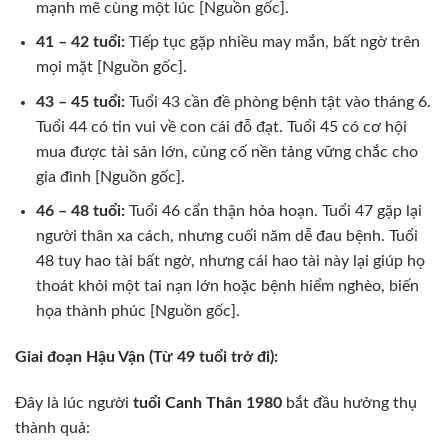
mạnh mẽ cùng một lúc [Nguồn gốc].
41 – 42 tuổi:
Tiếp tục gặp nhiều may mắn, bất ngờ trên
mọi mặt [Nguồn gốc].
43 – 45 tuổi:
Tuổi 43 cần đề phòng bệnh tật vào tháng 6.
Tuổi 44 có tin vui về con cái đỗ đạt. Tuổi 45 có cơ hội
mua được tài sản lớn, củng cố nền tảng vững chắc cho
gia đình [Nguồn gốc].
46 – 48 tuổi:
Tuổi 46 cẩn thận hỏa hoạn. Tuổi 47 gặp lại
người thân xa cách, nhưng cuối năm dễ đau bệnh. Tuổi
48 tuy hao tài bất ngờ, nhưng cái hao tài này lại giúp họ
thoát khỏi một tai nạn lớn hoặc bệnh hiểm nghèo, biến
họa thành phúc [Nguồn gốc].
Giai đoạn Hậu Vận (Từ 49 tuổi trở đi):
Đây là lúc người
tuổi Canh Thân 1980
bắt đầu hưởng thụ
thành quả: