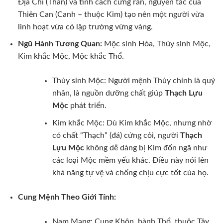
Địa Chi (Thân) và tính cách cứng rắn, nguyên tắc của
Thiên Can (Canh – thuộc Kim) tạo nên một người vừa
linh hoạt vừa có lập trường vững vàng.
Ngũ Hành Tương Quan:
Mộc sinh Hỏa, Thủy sinh Mộc,
Kim khắc Mộc, Mộc khắc Thổ.
Thủy sinh Mộc: Người mệnh Thủy chính là quý
nhân, là nguồn dưỡng chất giúp
Thạch Lựu
Mộc
phát triển.
Kim khắc Mộc: Dù Kim khắc Mộc, nhưng nhờ
có chất “Thạch” (đá) cứng cỏi, người
Thạch
Lựu Mộc
không dễ dàng bị Kim đốn ngã như
các loại Mộc mềm yếu khác. Điều này nói lên
khả năng tự vệ và chống chịu cực tốt của họ.
Cung Mệnh Theo Giới Tính:
Nam Mạng: Cung Khôn, hành Thổ, thuộc Tây