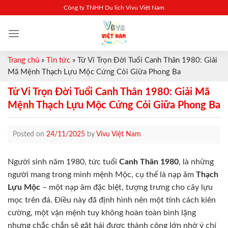
Skip
Công ty TNHH Du lịch Vivu Việt Nam
to
content
Trang chủ
»
Tin tức
»
Tử Vi Trọn Đời Tuổi Canh Thân 1980: Giải
Mã Mệnh Thạch Lựu Mộc Cứng Cỏi Giữa Phong Ba
Tử Vi Trọn Đời Tuổi Canh Thân 1980: Giải Mã
Mệnh Thạch Lựu Mộc Cứng Cỏi Giữa Phong Ba
Posted on
24/11/2025
by
Vivu Việt Nam
Người sinh năm 1980, tức tuổi
Canh Thân 1980
, là những
người mang trong mình mệnh Mộc, cụ thể là nạp âm
Thạch
Lựu Mộc
– một nạp âm đặc biệt, tượng trưng cho cây lựu
mọc trên đá. Điều này đã định hình nên một tính cách kiên
cường, một vận mệnh tuy không hoàn toàn bình lặng
nhưng chắc chắn sẽ gặt hái được thành công lớn nhờ ý chí