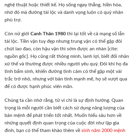
nghệ thuật hoặc thiết kế. Họ sống ngay thẳng, hiền hòa,
nhờ đó mà đường tài lộc và danh vọng luôn có quý nhân
phù trợ.
Còn nữ giới
Canh Thân 1980
thì lại tốt về cả mạng số lẫn
tài lộc. Tiền vận tuy đẹp nhưng trung vận có thể gặp đôi
chút lao đao, còn hậu vận thì sớm được an nhàn [cite:
nguồn gốc]. Họ cũng rất thông minh, lanh lợi, biết đối nhân
xử thế và thường được nhiều người yêu quý. Đôi khi họ đa
tình bẩm sinh, khiến đường tình cảm có thể gặp một vài
trắc trở nhỏ, nhưng với bản tính mạnh mẽ, họ sẽ vượt qua
để có được hạnh phúc viên mãn.
Chúng ta cần nhớ rằng, tử vi chỉ là sự định hướng. Quan
trọng là mỗi người cần biết cách sử dụng năng lượng của
bản mệnh để phát triển tốt nhất. Muốn hiểu sâu hơn về
những quyết định quan trọng của cuộc đời như lập gia
đình, bạn có thể tham khảo thêm về
sinh năm 2000 mệnh