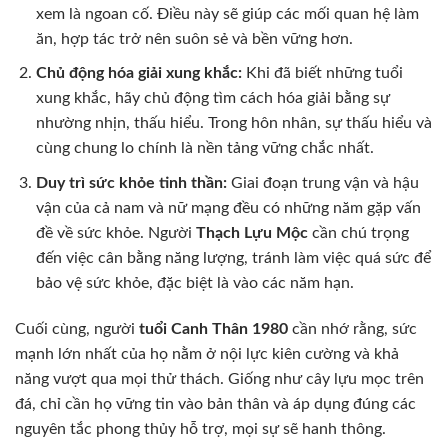
xem là ngoan cố. Điều này sẽ giúp các mối quan hệ làm
ăn, hợp tác trở nên suôn sẻ và bền vững hơn.
Chủ động hóa giải xung khắc:
Khi đã biết những tuổi
xung khắc, hãy chủ động tìm cách hóa giải bằng sự
nhường nhịn, thấu hiểu. Trong hôn nhân, sự thấu hiểu và
cùng chung lo chính là nền tảng vững chắc nhất.
Duy trì sức khỏe tinh thần:
Giai đoạn trung vận và hậu
vận của cả nam và nữ mạng đều có những năm gặp vấn
đề về sức khỏe. Người
Thạch Lựu Mộc
cần chú trọng
đến việc cân bằng năng lượng, tránh làm việc quá sức để
bảo vệ sức khỏe, đặc biệt là vào các năm hạn.
Cuối cùng, người
tuổi Canh Thân 1980
cần nhớ rằng, sức
mạnh lớn nhất của họ nằm ở nội lực kiên cường và khả
năng vượt qua mọi thử thách. Giống như cây lựu mọc trên
đá, chỉ cần họ vững tin vào bản thân và áp dụng đúng các
nguyên tắc phong thủy hỗ trợ, mọi sự sẽ hanh thông.