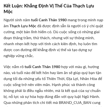
Kết Luận: Khẳng Định Vị Thế Của Thạch Lựu
Mộc
Người sinh năm
tuổi Canh Thân 1980
mang trong mình nạp
âm
Thạch Lựu Mộc
đã được định sẵn là người có ý chí quật
cường, một bản lĩnh hiếm có. Dù cuộc sống có những giai
đoạn thăng trầm, thử thách, nhưng với sự thông minh,
nhanh nhẹn kết hợp với tính cách kiên định, họ luôn tìm
được con đường để khẳng định vị thế và tạo dựng sự
nghiệp vững chắc.
Việc nắm rõ
tuổi Canh Thân 1980
hợp với màu gì, hướng
nào, và tuổi nào để kết hôn hay làm ăn sẽ giúp quý bạn tận
dụng tối đa những yếu tố Thiên Thời, Địa Lợi, Nhân Hòa để
cuộc sống trở nên viên mãn. Hạnh phúc và thành công
không phải là điều ngẫu nhiên, mà là kết quả của sự chuẩn
bị, nỗ lực và sự hòa hợp đúng đắn với quy luật Ngũ Hành.
Qua những phân tích chi tiết mà BRAND_CUA_BAN cung