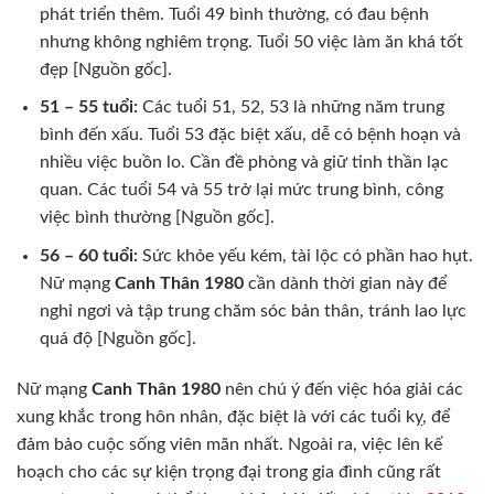
phát triển thêm. Tuổi 49 bình thường, có đau bệnh
nhưng không nghiêm trọng. Tuổi 50 việc làm ăn khá tốt
đẹp [Nguồn gốc].
51 – 55 tuổi:
Các tuổi 51, 52, 53 là những năm trung
bình đến xấu. Tuổi 53 đặc biệt xấu, dễ có bệnh hoạn và
nhiều việc buồn lo. Cần đề phòng và giữ tinh thần lạc
quan. Các tuổi 54 và 55 trở lại mức trung bình, công
việc bình thường [Nguồn gốc].
56 – 60 tuổi:
Sức khỏe yếu kém, tài lộc có phần hao hụt.
Nữ mạng
Canh Thân 1980
cần dành thời gian này để
nghỉ ngơi và tập trung chăm sóc bản thân, tránh lao lực
quá độ [Nguồn gốc].
Nữ mạng
Canh Thân 1980
nên chú ý đến việc hóa giải các
xung khắc trong hôn nhân, đặc biệt là với các tuổi kỵ, để
đảm bảo cuộc sống viên mãn nhất. Ngoài ra, việc lên kế
hoạch cho các sự kiện trọng đại trong gia đình cũng rất