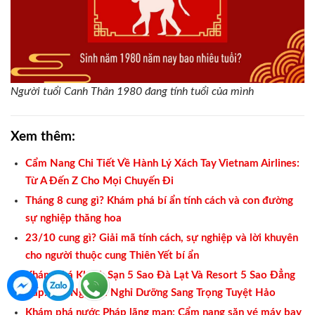
Người tuổi Canh Thân 1980 đang tính tuổi của mình
Xem thêm:
Cẩm Nang Chi Tiết Về Hành Lý Xách Tay Vietnam Airlines:
Từ A Đến Z Cho Mọi Chuyến Đi
Tháng 8 cung gì? Khám phá bí ẩn tính cách và con đường
sự nghiệp thăng hoa
23/10 cung gì? Giải mã tính cách, sự nghiệp và lời khuyên
cho người thuộc cung Thiên Yết bí ẩn
Khám Phá Khách Sạn 5 Sao Đà Lạt Và Resort 5 Sao Đẳng
Cấp: Trải Nghiệm Nghỉ Dưỡng Sang Trọng Tuyệt Hảo
Khám phá nước Pháp lãng mạn: Cẩm nang săn vé máy bay