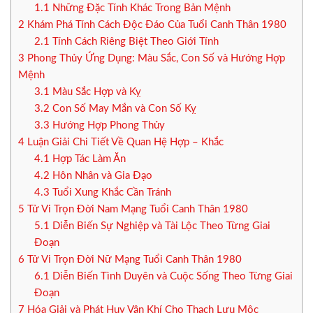
1.1
Những Đặc Tính Khác Trong Bản Mệnh
2
Khám Phá Tính Cách Độc Đáo Của Tuổi Canh Thân 1980
2.1
Tính Cách Riêng Biệt Theo Giới Tính
3
Phong Thủy Ứng Dụng: Màu Sắc, Con Số và Hướng Hợp
Mệnh
3.1
Màu Sắc Hợp và Kỵ
3.2
Con Số May Mắn và Con Số Kỵ
3.3
Hướng Hợp Phong Thủy
4
Luận Giải Chi Tiết Về Quan Hệ Hợp – Khắc
4.1
Hợp Tác Làm Ăn
4.2
Hôn Nhân và Gia Đạo
4.3
Tuổi Xung Khắc Cần Tránh
5
Tử Vi Trọn Đời Nam Mạng Tuổi Canh Thân 1980
5.1
Diễn Biến Sự Nghiệp và Tài Lộc Theo Từng Giai
Đoạn
6
Tử Vi Trọn Đời Nữ Mạng Tuổi Canh Thân 1980
6.1
Diễn Biến Tình Duyên và Cuộc Sống Theo Từng Giai
Đoạn
7
Hóa Giải và Phát Huy Vận Khí Cho Thạch Lựu Mộc