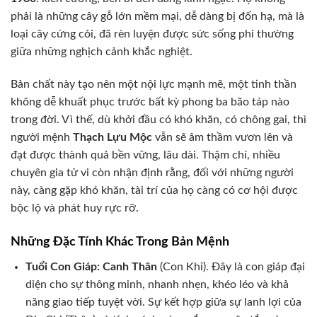
phải là những cây gỗ lớn mềm mại, dễ dàng bị đốn hạ, mà là
loại cây cứng cỏi, đã rèn luyện được sức sống phi thường
giữa những nghịch cảnh khắc nghiệt.
Bản chất này tạo nên một nội lực mạnh mẽ, một tinh thần
không dễ khuất phục trước bất kỳ phong ba bão táp nào
trong đời. Vì thế, dù khởi đầu có khó khăn, có chông gai, thì
người mệnh
Thạch Lựu Mộc
vẫn sẽ âm thầm vươn lên và
đạt được thành quả bền vững, lâu dài. Thậm chí, nhiều
chuyên gia tử vi còn nhận định rằng, đối với những người
này, càng gặp khó khăn, tài trí của họ càng có cơ hội được
bộc lộ và phát huy rực rỡ.
Những Đặc Tính Khác Trong Bản Mệnh
Tuổi Con Giáp:
Canh Thân
(Con Khỉ). Đây là con giáp đại
diện cho sự thông minh, nhanh nhẹn, khéo léo và khả
năng giao tiếp tuyệt vời. Sự kết hợp giữa sự lanh lợi của