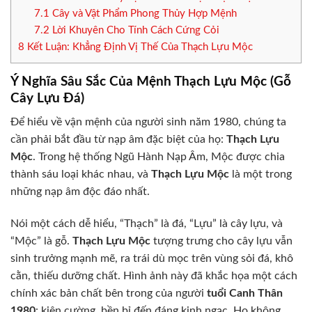
7.1
Cây và Vật Phẩm Phong Thủy Hợp Mệnh
7.2
Lời Khuyên Cho Tính Cách Cứng Cỏi
8
Kết Luận: Khẳng Định Vị Thế Của Thạch Lựu Mộc
Ý Nghĩa Sâu Sắc Của Mệnh Thạch Lựu Mộc (Gỗ
Cây Lựu Đá)
Để hiểu về vận mệnh của người sinh năm 1980, chúng ta
cần phải bắt đầu từ nạp âm đặc biệt của họ:
Thạch Lựu
Mộc
. Trong hệ thống Ngũ Hành Nạp Âm, Mộc được chia
thành sáu loại khác nhau, và
Thạch Lựu Mộc
là một trong
những nạp âm độc đáo nhất.
Nói một cách dễ hiểu, “Thạch” là đá, “Lựu” là cây lựu, và
“Mộc” là gỗ.
Thạch Lựu Mộc
tượng trưng cho cây lựu vẫn
sinh trưởng mạnh mẽ, ra trái dù mọc trên vùng sỏi đá, khô
cằn, thiếu dưỡng chất. Hình ảnh này đã khắc họa một cách
chính xác bản chất bên trong của người
tuổi Canh Thân
1980
: kiên cường, bền bỉ đến đáng kinh ngạc. Họ không