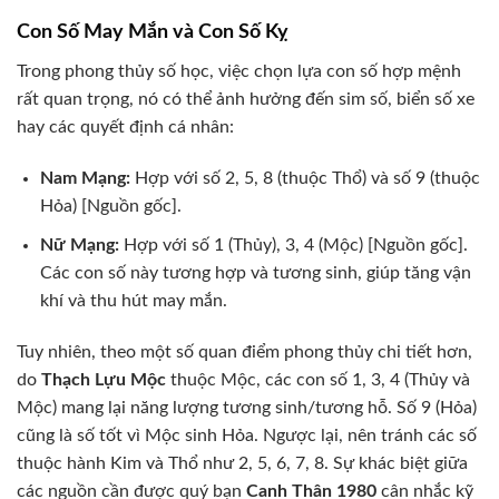
Con Số May Mắn và Con Số Kỵ
Trong phong thủy số học, việc chọn lựa con số hợp mệnh
rất quan trọng, nó có thể ảnh hưởng đến sim số, biển số xe
hay các quyết định cá nhân:
Nam Mạng:
Hợp với số 2, 5, 8 (thuộc Thổ) và số 9 (thuộc
Hỏa) [Nguồn gốc].
Nữ Mạng:
Hợp với số 1 (Thủy), 3, 4 (Mộc) [Nguồn gốc].
Các con số này tương hợp và tương sinh, giúp tăng vận
khí và thu hút may mắn.
Tuy nhiên, theo một số quan điểm phong thủy chi tiết hơn,
do
Thạch Lựu Mộc
thuộc Mộc, các con số 1, 3, 4 (Thủy và
Mộc) mang lại năng lượng tương sinh/tương hỗ. Số 9 (Hỏa)
cũng là số tốt vì Mộc sinh Hỏa. Ngược lại, nên tránh các số
thuộc hành Kim và Thổ như 2, 5, 6, 7, 8. Sự khác biệt giữa
các nguồn cần được quý bạn
Canh Thân 1980
cân nhắc kỹ