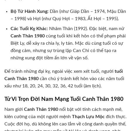
Bộ Tứ Hành Xung:
Dần (như Giáp Dần – 1974, Mậu Dần
– 1998) và Hợi (như Quý Hợi – 1983, Ất Hợi – 1995).
Các Tuổi Kỵ Khác:
Nhâm Thân (1992). Đặc biệt, nam nữ
Canh Thân 1980
cùng tuổi khi kết hôn có thể phạm phải
Biệt Ly, dễ xảy ra chia ly, ly tán. Mặc dù cùng tuổi có sự
đồng cảm, nhưng sự trùng lặp Can Chi có thể tạo ra
những xung đột tiềm ẩn lớn về vận số.
Để tránh những đại kỵ, ngoài việc xem xét tuổi, người
tuổi
Canh Thân 1980
cần chú ý tránh kết hôn vào các năm tuổi
xấu như 18, 20, 24, 30, 32, 36, 42 tuổi (âm lịch).
Tử Vi Trọn Đời Nam Mạng Tuổi Canh Thân 1980
Nam giới
Canh Thân 1980
nổi bật với tính cách mạnh mẽ,
kiên cường của một người mệnh
Thạch Lựu Mộc
đích thực.
Cuộc đời họ, dù không lên cao lắm về công danh quyền thế,