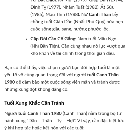
Đinh Tỵ (1977), Nhâm Tuất (1982), Ất Sửu
(1985), Mậu Thìn (1988). Nữ
Canh Thân
lấy
chồng tuổi Giáp Dần (Nhất Phú Quý) hứa hẹn
cuộc sống giàu sang, hưởng phước lộc.
Cặp Đôi Cần Cố Gắng:
Nam tuổi Mậu Ngọ
(Nhì Bần Tiện). Cần cùng nhau nỗ lực vượt qua
khó khăn về tài chính trong thời gian đầu.
Bạn có thể thấy, việc chọn người bạn đời hợp tuổi là một
yếu tố vô cùng quan trọng đối với người
tuổi Canh Thân
1980
để đảm bảo một cuộc sống viên mãn và tránh được
những xung đột không đáng có.
Tuổi Xung Khắc Cần Tránh
Người
tuổi Canh Thân 1980
(Canh Thân) nằm trong bộ tứ
hành xung “Dần – Thân – Tỵ – Hợi”. Vì vậy, cần đặc biệt lưu
ý khi hợp tác hoặc kết hôn với các tuổi: