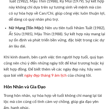
Tuất (1982), Mậu Thìn (1988), Kỷ Mùi (1979). Sự kết hợp
này không chỉ dựa trên sự tương sinh về mệnh mà còn
có sự hòa hợp về Can/Chi, giúp công việc luôn thuận lợi,
dễ dàng có quý nhân phù trợ.
Nữ Mạng (Tốn Mộc):
Nên ưu tiên tuổi Nhâm Tuất (1982),
Ất Sửu (1985), Mậu Thìn (1988). Sự kết hợp này mang lại
sự ổn định và phát triển bền vững, đặc biệt trong các dự
án lâu dài.
Khi kinh doanh, bên cạnh việc tìm người hợp tuổi, quý bạn
cũng nên chú ý đến những ngày tốt để khai trương hoặc ký
kết hợp đồng. Để biết thêm về các ngày đẹp này, hãy xem
qua bài viết
ngày đẹp tháng 9 âm lịch
của chúng tôi.
Hôn Nhân và Gia Đạo
Trong hôn nhân, sự hòa hợp về tuổi không chỉ mang lại tài
lộc mà còn củng cố tình cảm vợ chồng, giúp gia đạo yên
ấm, hạnh phúc.