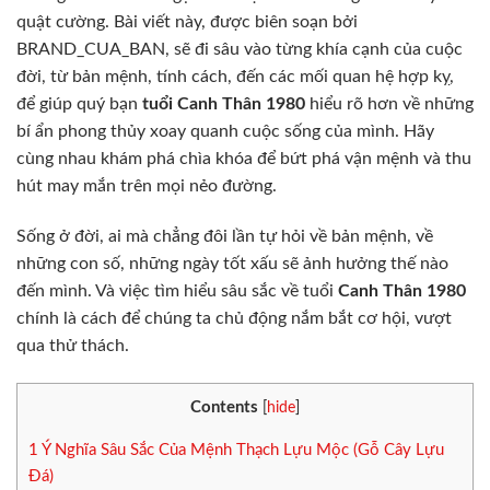
quật cường. Bài viết này, được biên soạn bởi
BRAND_CUA_BAN, sẽ đi sâu vào từng khía cạnh của cuộc
đời, từ bản mệnh, tính cách, đến các mối quan hệ hợp kỵ,
để giúp quý bạn
tuổi Canh Thân 1980
hiểu rõ hơn về những
bí ẩn phong thủy xoay quanh cuộc sống của mình. Hãy
cùng nhau khám phá chìa khóa để bứt phá vận mệnh và thu
hút may mắn trên mọi nẻo đường.
Sống ở đời, ai mà chẳng đôi lần tự hỏi về bản mệnh, về
những con số, những ngày tốt xấu sẽ ảnh hưởng thế nào
đến mình. Và việc tìm hiểu sâu sắc về tuổi
Canh Thân 1980
chính là cách để chúng ta chủ động nắm bắt cơ hội, vượt
qua thử thách.
Contents
[
hide
]
1
Ý Nghĩa Sâu Sắc Của Mệnh Thạch Lựu Mộc (Gỗ Cây Lựu
Đá)