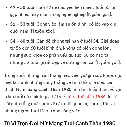
49 – 50 tuổi:
Tuổi 49 dễ đau yếu liên miên. Tuổi 50 lại
gặp nhiều may mắn trong nghề nghiệp [Nguồn gốc].
51 – 53 tuổi:
Công việc làm ăn ổn định, có lộc vào dịp
cuối năm [Nguồn gốc].
54 – 60 tuổi:
Cần đề phòng tai nạn ở tuổi 54. Giai đoạn
từ 56 đến 60 tuổi bình ổn, không có biến động lớn,
nhưng sức khỏe có phần yếu đi. Tuổi 58 có hao tài,
nhưng 59 tuổi lại rất đẹp về đường con cái [Nguồn gốc].
Trong suốt những năm tháng này, việc giữ gìn sức khỏe, đặc
biệt là tránh những căng thẳng về tinh thần, là điều cần
thiết. Nam mạng
Canh Thân 1980
nên tìm hiểu thêm về vận
trình tuổi của mình qua bài viết
tử vi tuổi dần 1986
để có
cái nhìn tổng quát hơn về các mối quan hệ tương tác với
những người tuổi Dần trong công việc.
Tử Vi Trọn Đời Nữ Mạng Tuổi Canh Thân 1980