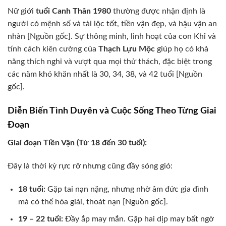
Nữ giới
tuổi Canh Thân 1980
thường được nhận định là
người có mệnh số và tài lộc tốt, tiền vận đẹp, và hậu vận an
nhàn [Nguồn gốc]. Sự thông minh, linh hoạt của con Khỉ và
tính cách kiên cường của
Thạch Lựu Mộc
giúp họ có khả
năng thích nghi và vượt qua mọi thử thách, đặc biệt trong
các năm khó khăn nhất là 30, 34, 38, và 42 tuổi [Nguồn
gốc].
Diễn Biến Tình Duyên và Cuộc Sống Theo Từng Giai
Đoạn
Giai đoạn Tiền Vận (Từ 18 đến 30 tuổi):
Đây là thời kỳ rực rỡ nhưng cũng đầy sóng gió:
18 tuổi:
Gặp tai nạn nặng, nhưng nhờ âm đức gia đình
mà có thể hóa giải, thoát nạn [Nguồn gốc].
19 – 22 tuổi:
Đầy ắp may mắn. Gặp hai dịp may bất ngờ