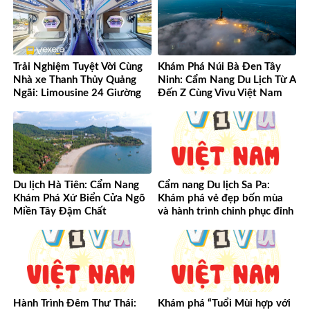
Trải Nghiệm Tuyệt Vời Cùng
Khám Phá Núi Bà Đen Tây
Nhà xe Thanh Thủy Quảng
Ninh: Cẩm Nang Du Lịch Từ A
Ngãi: Limousine 24 Giường
Đến Z Cùng Vivu Việt Nam
Vượt Mọi Mong Đợi
Du lịch Hà Tiên: Cẩm Nang
Cẩm nang Du lịch Sa Pa:
Khám Phá Xứ Biển Cửa Ngõ
Khám phá vẻ đẹp bốn mùa
Miền Tây Đậm Chất
và hành trình chinh phục đỉnh
cao Tây Bắc
Hành Trình Đêm Thư Thái:
Khám phá “Tuổi Mùi hợp với