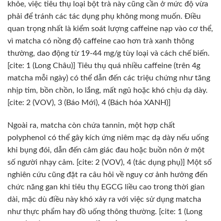
khỏe, việc tiêu thụ loại bột trà này cũng cần ở mức độ vừa
phải để tránh các tác dụng phụ không mong muốn. Điều
quan trọng nhất là kiểm soát lượng caffeine nạp vào cơ thể,
vì matcha có nồng độ caffeine cao hơn trà xanh thông
thường, dao động từ 19-44 mg/g tùy loại và cách chế biến.
[cite: 1 (Long Châu)] Tiêu thụ quá nhiều caffeine (trên 4g
matcha mỗi ngày) có thể dẫn đến các triệu chứng như tăng
nhịp tim, bồn chồn, lo lắng, mất ngủ hoặc khó chịu dạ dày.
[cite: 2 (VOV), 3 (Báo Mới), 4 (Bách hóa XANH)]
Ngoài ra, matcha còn chứa tannin, một hợp chất
polyphenol có thể gây kích ứng niêm mạc dạ dày nếu uống
khi bụng đói, dẫn đến cảm giác đau hoặc buồn nôn ở một
số người nhạy cảm. [cite: 2 (VOV), 4 (tác dụng phụ)] Một số
nghiên cứu cũng đặt ra câu hỏi về nguy cơ ảnh hưởng đến
chức năng gan khi tiêu thụ EGCG liều cao trong thời gian
dài, mặc dù điều này khó xảy ra với việc sử dụng matcha
như thực phẩm hay đồ uống thông thường. [cite: 1 (Long