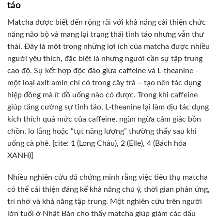
táo
Matcha được biết đến rộng rãi với khả năng cải thiện chức
năng não bộ và mang lại trạng thái tỉnh táo nhưng vẫn thư
thái. Đây là một trong những lợi ích của matcha được nhiều
người yêu thích, đặc biệt là những người cần sự tập trung
cao độ. Sự kết hợp độc đáo giữa caffeine và L-theanine –
một loại axit amin chỉ có trong cây trà – tạo nên tác dụng
hiệp đồng mà ít đồ uống nào có được. Trong khi caffeine
giúp tăng cường sự tỉnh táo, L-theanine lại làm dịu tác dụng
kích thích quá mức của caffeine, ngăn ngừa cảm giác bồn
chồn, lo lắng hoặc “tụt năng lượng” thường thấy sau khi
uống cà phê. [cite: 1 (Long Châu), 2 (Elle), 4 (Bách hóa
XANH)]
Nhiều nghiên cứu đã chứng minh rằng việc tiêu thụ matcha
có thể cải thiện đáng kể khả năng chú ý, thời gian phản ứng,
trí nhớ và khả năng tập trung. Một nghiên cứu trên người
lớn tuổi ở Nhật Bản cho thấy matcha giúp giảm các dấu