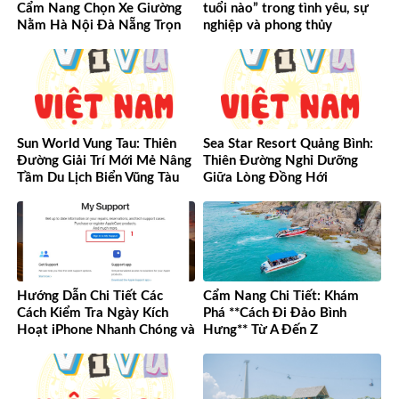
Cẩm Nang Chọn Xe Giường
tuổi nào” trong tình yêu, sự
Nằm Hà Nội Đà Nẵng Trọn
nghiệp và phong thủy
Vẹn Từ A-Z
Sun World Vung Tau: Thiên
Sea Star Resort Quảng Bình:
Đường Giải Trí Mới Mẻ Nâng
Thiên Đường Nghỉ Dưỡng
Tầm Du Lịch Biển Vũng Tàu
Giữa Lòng Đồng Hới
Hướng Dẫn Chi Tiết Các
Cẩm Nang Chi Tiết: Khám
Cách Kiểm Tra Ngày Kích
Phá **Cách Đi Đảo Bình
Hoạt iPhone Nhanh Chóng và
Hưng** Từ A Đến Z
Chính Xác