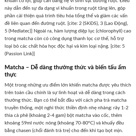
khuẩn có lợi, giúp cân bằng hệ vi sinh vật đường ruột. Điều
này dẫn đến sự đa dạng vi khuẩn trong ruột tăng lên, góp
phần cải thiện quá trình tiêu hóa tổng thể và giảm các vấn
đề liên quan đến đường ruột. [cite: 2 (SKĐS), 3 (Lao Động),
5 (Medlatec)] Ngoài ra, hàm lượng diệp lục (chlorophyll) cao
trong matcha còn có công dụng thanh lọc cơ thể, hỗ trợ
loại bỏ các chất hóa học độc hại và kim loại nặng. [cite: 5
(Passion Link)]
Matcha – Dễ dàng thưởng thức và biến tấu ẩm
thực
Một trong những ưu điểm lớn khiến matcha được yêu thích
trên toàn cầu chính là sự linh hoạt và dễ dàng trong cách
thưởng thức. Bạn có thể bắt đầu với cách pha trà matcha
truyền thống, một nghi thức thiền định nhẹ nhàng: rây 1-2
thìa cà phê (khoảng 2-4 gam) bột matcha vào cốc, thêm
khoảng 59ml nước nóng (khoảng 70-80°C) và khuấy đều
bằng chasen (chổi đánh trà tre) cho đến khi tạo bọt mịn.