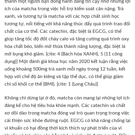
thành một người bạn đồng hành đáng tin cậy nhờ những lợi
ích của matcha trong việc hỗ trợ kiểm soát cân nặng. Trà
xanh, và tương tự là matcha với các hợp chất sinh học
tương tự, nổi tiếng với khả năng thúc đẩy quá trình trao đổi
chất của cơ thể. Các catechin, đặc biệt là EGCG, có thể
giúp tăng tốc độ đốt cháy calo và tăng cường quá trình oxy
hóa chất béo, biến mỡ thừa thành năng lượng, đặc biệt là
mỡ bụng khó giảm. [cite: 4 (Bách hóa XANH), 5 (11 công
dụng)] Một đánh giá khoa học năm 2020 kết luận rằng việc
uống khoảng 500mg trà xanh mỗi ngày trong 12 tuần, kết
hợp với chế độ ăn kiêng và tập thể dục, có thể giúp giảm
chỉ số khối cơ thể (BMI). [cite: 1 (Long Châu)]
Không chỉ dừng lại ở đó, matcha còn mang lại những lợi ích
đáng kể cho hệ tiêu hóa khỏe mạnh. Các catechin và chất
xơ dồi dào trong matcha đóng vai trò quan trọng trong việc
cải thiện sức khỏe đường ruột. EGCG có khả năng chống lại
vi khuẩn có hại đồng thời kích thích sự phát triển của vi