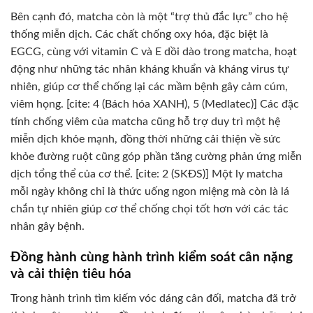
Bên cạnh đó, matcha còn là một “trợ thủ đắc lực” cho hệ
thống miễn dịch. Các chất chống oxy hóa, đặc biệt là
EGCG, cùng với vitamin C và E dồi dào trong matcha, hoạt
động như những tác nhân kháng khuẩn và kháng virus tự
nhiên, giúp cơ thể chống lại các mầm bệnh gây cảm cúm,
viêm họng. [cite: 4 (Bách hóa XANH), 5 (Medlatec)] Các đặc
tính chống viêm của matcha cũng hỗ trợ duy trì một hệ
miễn dịch khỏe mạnh, đồng thời những cải thiện về sức
khỏe đường ruột cũng góp phần tăng cường phản ứng miễn
dịch tổng thể của cơ thể. [cite: 2 (SKĐS)] Một ly matcha
mỗi ngày không chỉ là thức uống ngon miệng mà còn là lá
chắn tự nhiên giúp cơ thể chống chọi tốt hơn với các tác
nhân gây bệnh.
Đồng hành cùng hành trình kiểm soát cân nặng
và cải thiện tiêu hóa
Trong hành trình tìm kiếm vóc dáng cân đối, matcha đã trở