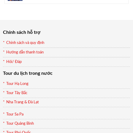
là:
tại
990.000₫.
là:
899.000₫.
Chính sách hỗ trợ
Chính sách và quy định
Hướng dẫn thanh toán
Hỏi/ Đáp
Tour du lịch trong nước
Tour Hạ Long
Tour Tây Bắc
Nha Trang & Đà Lạt
Tour Sa Pa
Tour Quảng Bình
Tour Phú Quốc