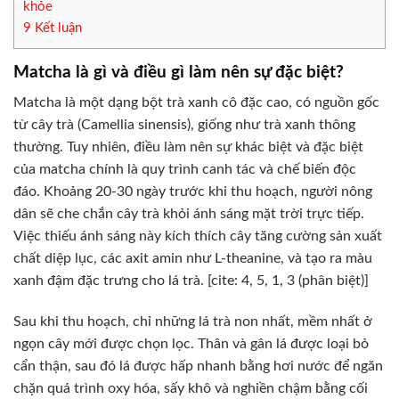
khỏe
9
Kết luận
Matcha là gì và điều gì làm nên sự đặc biệt?
Matcha là một dạng bột trà xanh cô đặc cao, có nguồn gốc
từ cây trà (Camellia sinensis), giống như trà xanh thông
thường. Tuy nhiên, điều làm nên sự khác biệt và đặc biệt
của matcha chính là quy trình canh tác và chế biến độc
đáo. Khoảng 20-30 ngày trước khi thu hoạch, người nông
dân sẽ che chắn cây trà khỏi ánh sáng mặt trời trực tiếp.
Việc thiếu ánh sáng này kích thích cây tăng cường sản xuất
chất diệp lục, các axit amin như L-theanine, và tạo ra màu
xanh đậm đặc trưng cho lá trà. [cite: 4, 5, 1, 3 (phân biệt)]
Sau khi thu hoạch, chỉ những lá trà non nhất, mềm nhất ở
ngọn cây mới được chọn lọc. Thân và gân lá được loại bỏ
cẩn thận, sau đó lá được hấp nhanh bằng hơi nước để ngăn
chặn quá trình oxy hóa, sấy khô và nghiền chậm bằng cối