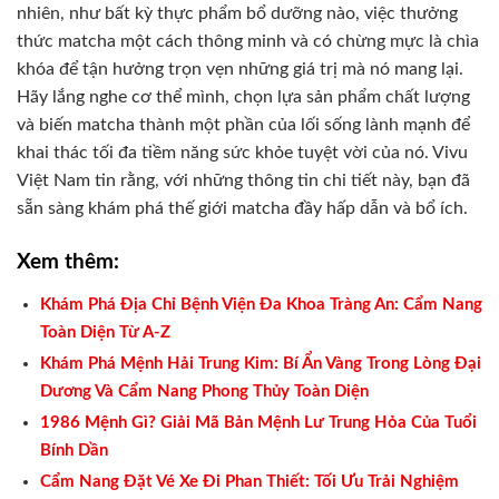
nhiên, như bất kỳ thực phẩm bổ dưỡng nào, việc thưởng
thức matcha một cách thông minh và có chừng mực là chìa
khóa để tận hưởng trọn vẹn những giá trị mà nó mang lại.
Hãy lắng nghe cơ thể mình, chọn lựa sản phẩm chất lượng
và biến matcha thành một phần của lối sống lành mạnh để
khai thác tối đa tiềm năng sức khỏe tuyệt vời của nó. Vivu
Việt Nam tin rằng, với những thông tin chi tiết này, bạn đã
sẵn sàng khám phá thế giới matcha đầy hấp dẫn và bổ ích.
Xem thêm:
Khám Phá Địa Chỉ Bệnh Viện Đa Khoa Tràng An: Cẩm Nang
Toàn Diện Từ A-Z
Khám Phá Mệnh Hải Trung Kim: Bí Ẩn Vàng Trong Lòng Đại
Dương Và Cẩm Nang Phong Thủy Toàn Diện
1986 Mệnh Gì? Giải Mã Bản Mệnh Lư Trung Hỏa Của Tuổi
Bính Dần
Cẩm Nang Đặt Vé Xe Đi Phan Thiết: Tối Ưu Trải Nghiệm