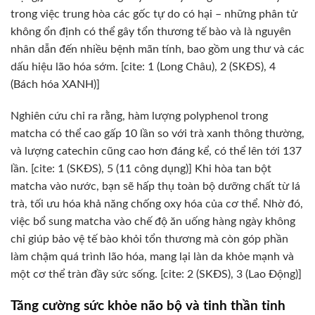
trong việc trung hòa các gốc tự do có hại – những phân tử
không ổn định có thể gây tổn thương tế bào và là nguyên
nhân dẫn đến nhiều bệnh mãn tính, bao gồm ung thư và các
dấu hiệu lão hóa sớm. [cite: 1 (Long Châu), 2 (SKĐS), 4
(Bách hóa XANH)]
Nghiên cứu chỉ ra rằng, hàm lượng polyphenol trong
matcha có thể cao gấp 10 lần so với trà xanh thông thường,
và lượng catechin cũng cao hơn đáng kể, có thể lên tới 137
lần. [cite: 1 (SKĐS), 5 (11 công dụng)] Khi hòa tan bột
matcha vào nước, bạn sẽ hấp thụ toàn bộ dưỡng chất từ lá
trà, tối ưu hóa khả năng chống oxy hóa của cơ thể. Nhờ đó,
việc bổ sung matcha vào chế độ ăn uống hàng ngày không
chỉ giúp bảo vệ tế bào khỏi tổn thương mà còn góp phần
làm chậm quá trình lão hóa, mang lại làn da khỏe mạnh và
một cơ thể tràn đầy sức sống. [cite: 2 (SKĐS), 3 (Lao Động)]
Tăng cường sức khỏe não bộ và tinh thần tỉnh