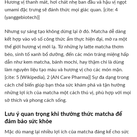
Hương vị thanh mát, hơi chát nhẹ ban đầu và hậu vị ngọt
umami đặc trưng sẽ đánh thức mọi giác quan. [cite: 4
(yanggebiotech)]
Nhưng sự sáng tạo không dừng lại ở đó. Matcha dễ dàng
kết hợp vào vô số công thức ẩm thực hiện đại, mở ra một
thế giới hương vị mới lạ. Từ những ly latte matcha thơm
béo, sinh tố xanh bổ dưỡng, đến các món tráng miệng hấp
dẫn như kem matcha, bánh mochi, hay thậm chí là dùng
làm nguyên liệu tạo màu và hương vị cho các món mặn.
[cite: 5 (Wikipedia), 2 (AN Care Pharma)] Sự đa dạng trong
cách chế biến giúp bạn thỏa sức khám phá và tận hưởng
những lợi ích của matcha một cách thú vị, phù hợp với mọi
sở thích và phong cách sống.
Lưu ý quan trọng khi thưởng thức matcha để
đảm bảo sức khỏe
Mặc dù mang lại nhiều lợi ích của matcha đáng kể cho sức