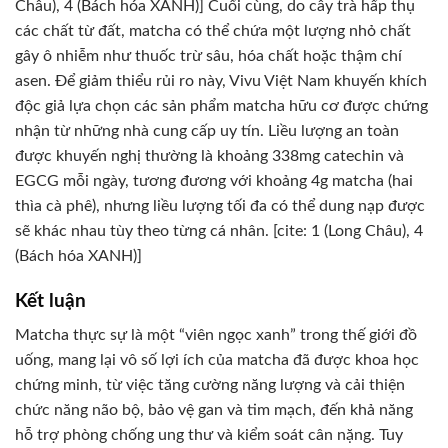
Châu), 4 (Bách hóa XANH)] Cuối cùng, do cây trà hấp thụ
các chất từ đất, matcha có thể chứa một lượng nhỏ chất
gây ô nhiễm như thuốc trừ sâu, hóa chất hoặc thậm chí
asen. Để giảm thiểu rủi ro này, Vivu Việt Nam khuyến khích
độc giả lựa chọn các sản phẩm matcha hữu cơ được chứng
nhận từ những nhà cung cấp uy tín. Liều lượng an toàn
được khuyến nghị thường là khoảng 338mg catechin và
EGCG mỗi ngày, tương đương với khoảng 4g matcha (hai
thìa cà phê), nhưng liều lượng tối đa có thể dung nạp được
sẽ khác nhau tùy theo từng cá nhân. [cite: 1 (Long Châu), 4
(Bách hóa XANH)]
Kết luận
Matcha thực sự là một “viên ngọc xanh” trong thế giới đồ
uống, mang lại vô số lợi ích của matcha đã được khoa học
chứng minh, từ việc tăng cường năng lượng và cải thiện
chức năng não bộ, bảo vệ gan và tim mạch, đến khả năng
hỗ trợ phòng chống ung thư và kiểm soát cân nặng. Tuy