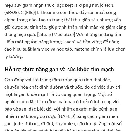
hiệu suy giảm nhận thức, đặc biệt là ở phụ nữ. [cite: 1
(SKĐS), 2 (Elle)] L-theanine còn thúc đẩy sản xuất sóng
alpha trong não, tạo ra trạng thái thư giãn sâu nhưng vẫn
giữ được sự tỉnh táo, giúp tinh thần minh mẫn và giảm căng
thẳng hiệu quả. [cite: 5 (Medlatec)] Với những ai đang tìm
kiếm một nguồn năng lượng “sạch” và bền vững để nâng
cao hiệu suất làm việc và học tập, matcha chính là lựa chọn
lý tưởng.
Hỗ trợ chức năng gan và sức khỏe tim mạch
Gan đóng vai trò trung tâm trong quá trình thải độc,
chuyển hóa chất dinh dưỡng và thuốc, do đó việc duy trì
một lá gan khỏe mạnh là vô cùng quan trọng. Một số
nghiên cứu đã chỉ ra rằng matcha có thể có lợi trong việc
bảo vệ gan, đặc biệt đối với những người mắc bệnh gan
nhiễm mỡ không do rượu (NAFLD) bằng cách giảm men
gan. [cite: 1 (Long Châu)] Tuy nhiên, cần lưu ý rằng một số
chuyên gia cũng cảnh báo về khả năng matcha có thể làm