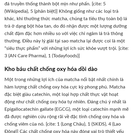
đá truyền thống thành bột mịn như phấn. [cite: 5
(Wikipedia), 5 (phân biệt)] Không giống như các loại trà
khác, khi thưởng thức matcha, chúng ta tiêu thụ toàn bộ lá
trà ở dạng bột hòa tan, do đó nhận được một lượng dưỡng
chất đậm đặc hơn nhiều so với việc chỉ ngâm lá trà thông
thường. Điều này lý giải tại sao matcha lại được coi là một
“siêu thực phẩm” với những lợi ích sức khỏe vượt trội. [cite:
3 (AN Care Pharma), 1 (Todayfoods)]
Kho báu chất chống oxy hóa dồi dào
Một trong những lợi ích của matcha nổi bật nhất chính là
hàm lượng chất chống oxy hóa cực kỳ phong phú. Matcha
đặc biệt giàu catechin, một loại hợp chất thực vật hoạt
động như chất chống oxy hóa tự nhiên. Đáng chú ý nhất là
Epigallocatechin gallate (EGCG), một loại catechin mạnh mẽ
đã được nghiên cứu rộng rãi về đặc tính chống oxy hóa và
chống viêm của nó. [cite: 1 (Long Châu), 1 (SKĐS), 4 (Lao
Động)] Các chất chống oxy hóa này đóng vai trò thiết yếu