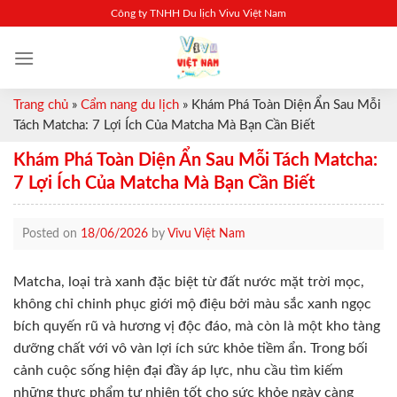
Skip
Công ty TNHH Du lịch Vivu Việt Nam
to
content
Trang chủ
»
Cẩm nang du lịch
»
Khám Phá Toàn Diện Ẩn Sau Mỗi
Tách Matcha: 7 Lợi Ích Của Matcha Mà Bạn Cần Biết
Khám Phá Toàn Diện Ẩn Sau Mỗi Tách Matcha:
7 Lợi Ích Của Matcha Mà Bạn Cần Biết
Posted on
18/06/2026
by
Vivu Việt Nam
Matcha, loại trà xanh đặc biệt từ đất nước mặt trời mọc,
không chỉ chinh phục giới mộ điệu bởi màu sắc xanh ngọc
bích quyến rũ và hương vị độc đáo, mà còn là một kho tàng
dưỡng chất với vô vàn lợi ích sức khỏe tiềm ẩn. Trong bối
cảnh cuộc sống hiện đại đầy áp lực, nhu cầu tìm kiếm
những thực phẩm tự nhiên tốt cho sức khỏe ngày càng