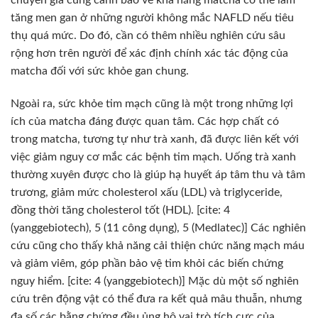
tăng men gan ở những người không mắc NAFLD nếu tiêu
thụ quá mức. Do đó, cần có thêm nhiều nghiên cứu sâu
rộng hơn trên người để xác định chính xác tác động của
matcha đối với sức khỏe gan chung.
Ngoài ra, sức khỏe tim mạch cũng là một trong những lợi
ích của matcha đáng được quan tâm. Các hợp chất có
trong matcha, tương tự như trà xanh, đã được liên kết với
việc giảm nguy cơ mắc các bệnh tim mạch. Uống trà xanh
thường xuyên được cho là giúp hạ huyết áp tâm thu và tâm
trương, giảm mức cholesterol xấu (LDL) và triglyceride,
đồng thời tăng cholesterol tốt (HDL). [cite: 4
(yanggebiotech), 5 (11 công dụng), 5 (Medlatec)] Các nghiên
cứu cũng cho thấy khả năng cải thiện chức năng mạch máu
và giảm viêm, góp phần bảo vệ tim khỏi các biến chứng
nguy hiểm. [cite: 4 (yanggebiotech)] Mặc dù một số nghiên
cứu trên động vật có thể đưa ra kết quả mâu thuẫn, nhưng
đa số các bằng chứng đều ủng hộ vai trò tích cực của