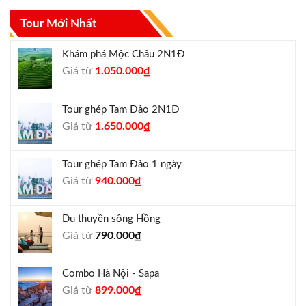
Tour Mới Nhất
Khám phá Mộc Châu 2N1Đ
Giá
Giá
Giá từ
1.050.000
₫
gốc
hiện
là:
tại
Tour ghép Tam Đảo 2N1Đ
1.300.000₫.
là:
Giá
Giá
Giá từ
1.650.000
₫
1.050.000₫.
gốc
hiện
là:
tại
Tour ghép Tam Đảo 1 ngày
1.800.000₫.
là:
Giá
Giá
Giá từ
940.000
₫
1.650.000₫.
gốc
hiện
là:
tại
Du thuyền sông Hồng
1.000.000₫.
là:
Giá từ
790.000
₫
940.000₫.
Combo Hà Nội - Sapa
Giá
Giá
Giá từ
899.000
₫
gốc
hiện