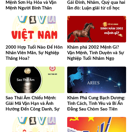
Mệnh Sơn Hạ Hỏa và Vận
Gái Đinh, Nhâm, Quý qua hai
Mệnh Người Bính Thân
lần đò: Luận giải từ cổ học
đến hiện đại
2000 Hợp Tuổi Nào Để Hôn
Khám phá 2002 Mệnh Gì?
Nhân Viên Mãn, Sự Nghiệp
Vận Mệnh, Tình Duyên và Sự
Thăng Hoa?
Nghiệp Tuổi Nhâm Ngọ
Sao Thái Âm Chiếu Mệnh:
Khám Phá Cung Bạch Dương:
Giải Mã Vận Hạn và Ảnh
Tính Cách, Tình Yêu và Bí Ẩn
Hưởng Đến Công Danh, Sự
Đằng Sau Chòm Sao Tiên
Nghiệp Của Bạn
Phong