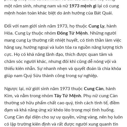
một năm sinh, nhưng nam và nữ
1973 mệnh gì
lại có cung
mệnh hoàn toàn khác biệt do ảnh hưởng của Bát Quái.
Đối với nam giới sinh năm 1973, họ thuộc
Cung Ly
, hành
Hỏa. Cung Ly thuộc nhóm
Đông Tứ Mệnh
. Những người
mang cung Ly thường rất nhiệt huyết, có tinh thần làm việc
hăng say, hướng ngoại và luôn tỏa ra nguồn năng lượng tích
cực. Họ có khả năng lãnh đạo, thích được quan tâm và
chăm sóc người khác, nhưng đôi khi cũng dễ nóng vội và
thiếu kiên nhẫn. Sự nhanh nhẹn và quyết đoán là chìa khóa
giúp nam Quý Sửu thành công trong sự nghiệp.
Ngược lại, nữ giới sinh năm 1973 thuộc
Cung Càn
, hành
Kim, và nằm trong nhóm
Tây Tứ Mệnh
. Phụ nữ cung Càn
thường sở hữu phẩm chất cao quý, tính cách tinh tế, điềm
đạm và khả năng ứng xử khéo léo trong mọi tình huống.
Cung Càn đại diện cho sự uy quyền, vững vàng, nên họ luôn
có lập trường kiên định và rất được người xung quanh tin