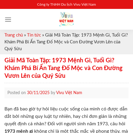
Skip
Công ty TNHH Du lịch Vivu Việt Nam
to
content
Trang chủ
»
Tin tức
»
Giải Mã Toàn Tập: 1973 Mệnh Gì, Tuổi Gì?
Khám Phá Bí Ẩn Tang Đố Mộc và Con Đường Vươn Lên của
Quý Sửu
Giải Mã Toàn Tập: 1973 Mệnh Gì, Tuổi Gì?
Khám Phá Bí Ẩn Tang Đố Mộc và Con Đường
Vươn Lên của Quý Sửu
Posted on
30/11/2025
by
Vivu Việt Nam
Bạn đã bao giờ tự hỏi liệu cuộc sống của mình có được dẫn
dắt bởi những quy luật tự nhiên, hay chỉ đơn giản là những
quyết định cá nhân? Đối với người sinh năm 1973, câu hỏi
1973 mệnh gì
không chỉ là một thắc mắc về phong thủy, mà