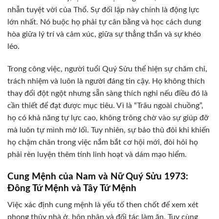
nhẫn tuyệt vời của Thổ. Sự đối lập này chính là động lực
lớn nhất. Nó buộc họ phải tự cân bằng và học cách dung
hòa giữa lý trí và cảm xúc, giữa sự thẳng thắn và sự khéo
léo.
Trong công việc, người tuổi Quý Sửu thể hiện sự chăm chỉ,
trách nhiệm và luôn là người đáng tin cậy. Họ không thích
thay đổi đột ngột nhưng sẵn sàng thích nghi nếu điều đó là
cần thiết để đạt được mục tiêu. Vì là “Trâu ngoài chuồng”,
họ có khả năng tự lực cao, không trông chờ vào sự giúp đỡ
mà luôn tự mình mở lối. Tuy nhiên, sự bảo thủ đôi khi khiến
họ chậm chân trong việc nắm bắt cơ hội mới, đòi hỏi họ
phải rèn luyện thêm tính linh hoạt và dám mạo hiểm.
Cung Mệnh của Nam và Nữ Quý Sửu 1973:
Đông Tứ Mệnh và Tây Tứ Mệnh
Việc xác định cung mệnh là yếu tố then chốt để xem xét
phong thủy nhà ở, hôn nhân và đối tác làm ăn. Tuy cùng