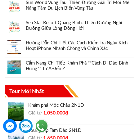
Sun World Vung Tau: Thiên Đường Giải Trí Mới Mẻ
Nâng Tầm Du Lịch Biển Vũng Tàu
Sea Star Resort Quảng Bình: Thiên Đường Nghỉ
Dưỡng Giữa Lòng Đồng Hới
Hướng Dẫn Chi Tiết Các Cách Kiểm Tra Ngày Kích
Hoạt iPhone Nhanh Chóng và Chính Xác
Cẩm Nang Chi Tiết: Khám Phá **Cách Đi Đảo Bình
Hưng** Từ A Đến Z
Tour Mới Nhất
Khám phá Mộc Châu 2N1Đ
Giá
Giá
Giá từ
1.050.000
₫
gốc
hiện
là:
tại
Tour ghép Tam Đảo 2N1Đ
1.300.000₫.
là:
Giá
Giá
Giá từ
1.650.000
₫
1.050.000₫.