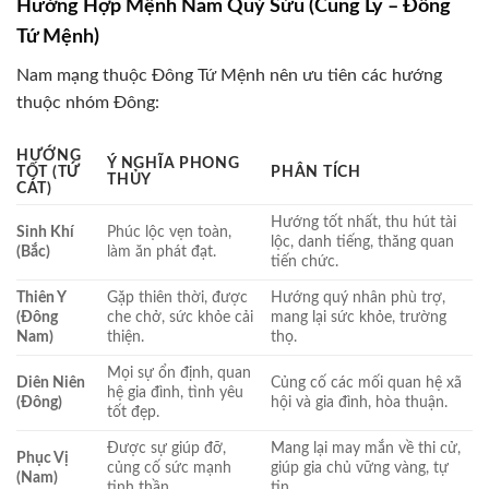
Hướng Hợp Mệnh Nam Quý Sửu (Cung Ly – Đông
Tứ Mệnh)
Nam mạng thuộc Đông Tứ Mệnh nên ưu tiên các hướng
thuộc nhóm Đông:
HƯỚNG
Ý NGHĨA PHONG
TỐT (TỨ
PHÂN TÍCH
THỦY
CÁT)
Hướng tốt nhất, thu hút tài
Sinh Khí
Phúc lộc vẹn toàn,
lộc, danh tiếng, thăng quan
(Bắc)
làm ăn phát đạt.
tiến chức.
Thiên Y
Gặp thiên thời, được
Hướng quý nhân phù trợ,
(Đông
che chở, sức khỏe cải
mang lại sức khỏe, trường
Nam)
thiện.
thọ.
Mọi sự ổn định, quan
Diên Niên
Củng cố các mối quan hệ xã
hệ gia đình, tình yêu
(Đông)
hội và gia đình, hòa thuận.
tốt đẹp.
Được sự giúp đỡ,
Mang lại may mắn về thi cử,
Phục Vị
củng cố sức mạnh
giúp gia chủ vững vàng, tự
(Nam)
tinh thần.
tin.