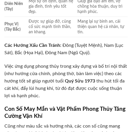
Mọi sự ổn định, quan hệ
Giúp gia đạo ấm êm, vợ
Diên Niên
gia đình, tình yêu tốt
chồng hòa thuận, duy trì
(Tây)
đẹp.
hạnh phúc.
Được sự giúp đỡ, củng
Mang lại sự bình an, cải
Phục Vị
cố sức mạnh tinh thần,
thiện quan hệ cá nhân, tự
(Tây Bắc)
an khang.
tin.
Các Hướng Xấu Cần Tránh:
Đông (Tuyệt Mệnh), Nam (Lục
Sát), Bắc (Họa Hại), Đông Nam (Ngũ Quỷ).
Việc ứng dụng phong thủy trong xây dựng và bố trí nội thất
(như hướng cửa chính, phòng thờ, bàn làm việc) theo các
hướng tốt sẽ giúp người tuổi
Quý Sửu 1973
thu hút tối đa
cát khí, đẩy lùi hung khí, từ đó đạt được cuộc sống thuận
lợi và hạnh phúc.
Con Số May Mắn và Vật Phẩm Phong Thủy Tăng
Cường Vận Khí
Cũng như màu sắc và hướng nhà, các con số cũng mang