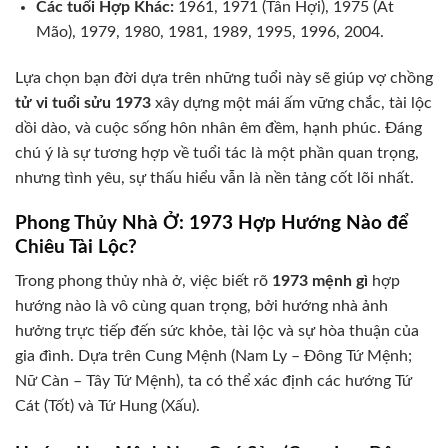
Các tuổi Hợp Khác:
1961, 1971 (Tân Hợi), 1975 (Ất
Mão), 1979, 1980, 1981, 1989, 1995, 1996, 2004.
Lựa chọn bạn đời dựa trên những tuổi này sẽ giúp vợ chồng
tử vi tuổi sửu 1973
xây dựng một mái ấm vững chắc, tài lộc
dồi dào, và cuộc sống hôn nhân êm đềm, hạnh phúc. Đáng
chú ý là sự tương hợp về tuổi tác là một phần quan trọng,
nhưng tình yêu, sự thấu hiểu vẫn là nền tảng cốt lõi nhất.
Phong Thủy Nhà Ở: 1973 Hợp Hướng Nào để
Chiêu Tài Lộc?
Trong phong thủy nhà ở, việc biết rõ
1973 mệnh gì
hợp
hướng nào là vô cùng quan trọng, bởi hướng nhà ảnh
hưởng trực tiếp đến sức khỏe, tài lộc và sự hòa thuận của
gia đình. Dựa trên Cung Mệnh (Nam Ly – Đông Tứ Mệnh;
Nữ Càn – Tây Tứ Mệnh), ta có thể xác định các hướng Tứ
Cát (Tốt) và Tứ Hung (Xấu).