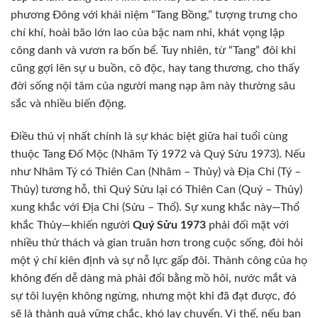
phương Đông với khái niệm “Tang Bồng,” tượng trưng cho
chí khí, hoài bão lớn lao của bậc nam nhi, khát vọng lập
công danh và vươn ra bốn bể. Tuy nhiên, từ “Tang” đôi khi
cũng gợi lên sự u buồn, cô độc, hay tang thương, cho thấy
đời sống nội tâm của người mang nạp âm này thường sâu
sắc và nhiều biến động.
Điều thú vị nhất chính là sự khác biệt giữa hai tuổi cùng
thuộc Tang Đố Mộc (Nhâm Tý 1972 và Quý Sửu 1973). Nếu
như Nhâm Tý có Thiên Can (Nhâm – Thủy) và Địa Chi (Tý –
Thủy) tương hỗ, thì Quý Sửu lại có Thiên Can (Quý – Thủy)
xung khắc với Địa Chi (Sửu – Thổ). Sự xung khắc này—Thổ
khắc Thủy—khiến người
Quý Sửu 1973
phải đối mặt với
nhiều thử thách và gian truân hơn trong cuộc sống, đòi hỏi
một ý chí kiên định và sự nỗ lực gấp đôi. Thành công của họ
không đến dễ dàng mà phải đổi bằng mồ hôi, nước mắt và
sự tôi luyện không ngừng, nhưng một khi đã đạt được, đó
sẽ là thành quả vững chắc, khó lay chuyển. Vì thế, nếu bạn