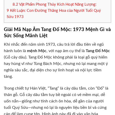
8.2
Vật Phẩm Phong Thủy Kích Hoạt Năng Lượng:
9
Kết Luận: Con Đường Thăng Hoa của Người Tuổi Quý
Sửu 1973
Giải Mã Nạp Âm Tang Đố Mộc: 1973 Mệnh Gì và
Sức Sống Mãnh Liệt
Khi nhắc đến năm sinh 1973, câu trả lời đầu tiên về ngũ
hành luôn là
mệnh Mộc
, với nạp âm cụ thể là
Tang Đố Mộc
(Gỗ cây dâu). Tang Đố Mộc không phải là loại gỗ quý hiếm
hay hùng vĩ như Tùng Bách Mộc, nhưng nó lại mang một ý
nghĩa sâu sắc, đại diện cho sự linh hoạt và nội lực tiềm
tàng.
Trong chiết tự Hán Việt, “Tang” là cây dâu tằm, còn “Đố” là
thân gỗ. Gỗ cây dâu tằm tuy bề ngoài có vẻ mềm mại, dễ
uốn nắn—giống như tính cách ôn hòa, dễ gần của người
tuổi Quý Sửu—nhưng nó lại là nguyên liệu bền bỉ và cứng
cáp để làm cung tên. Hình ảnh này đã đi vào văn hóa