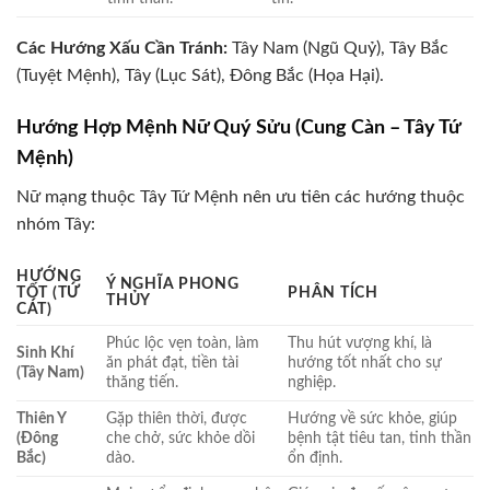
Các Hướng Xấu Cần Tránh:
Tây Nam (Ngũ Quỷ), Tây Bắc
(Tuyệt Mệnh), Tây (Lục Sát), Đông Bắc (Họa Hại).
Hướng Hợp Mệnh Nữ Quý Sửu (Cung Càn – Tây Tứ
Mệnh)
Nữ mạng thuộc Tây Tứ Mệnh nên ưu tiên các hướng thuộc
nhóm Tây:
HƯỚNG
Ý NGHĨA PHONG
TỐT (TỨ
PHÂN TÍCH
THỦY
CÁT)
Phúc lộc vẹn toàn, làm
Thu hút vượng khí, là
Sinh Khí
ăn phát đạt, tiền tài
hướng tốt nhất cho sự
(Tây Nam)
thăng tiến.
nghiệp.
Thiên Y
Gặp thiên thời, được
Hướng về sức khỏe, giúp
(Đông
che chở, sức khỏe dồi
bệnh tật tiêu tan, tinh thần
Bắc)
dào.
ổn định.