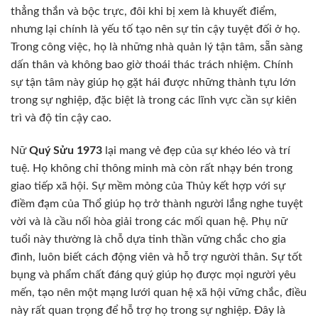
thẳng thắn và bộc trực, đôi khi bị xem là khuyết điểm,
nhưng lại chính là yếu tố tạo nên sự tin cậy tuyệt đối ở họ.
Trong công việc, họ là những nhà quản lý tận tâm, sẵn sàng
dấn thân và không bao giờ thoái thác trách nhiệm. Chính
sự tận tâm này giúp họ gặt hái được những thành tựu lớn
trong sự nghiệp, đặc biệt là trong các lĩnh vực cần sự kiên
trì và độ tin cậy cao.
Nữ
Quý Sửu 1973
lại mang vẻ đẹp của sự khéo léo và trí
tuệ. Họ không chỉ thông minh mà còn rất nhạy bén trong
giao tiếp xã hội. Sự mềm mỏng của Thủy kết hợp với sự
điềm đạm của Thổ giúp họ trở thành người lắng nghe tuyệt
vời và là cầu nối hòa giải trong các mối quan hệ. Phụ nữ
tuổi này thường là chỗ dựa tinh thần vững chắc cho gia
đình, luôn biết cách động viên và hỗ trợ người thân. Sự tốt
bụng và phẩm chất đáng quý giúp họ được mọi người yêu
mến, tạo nên một mạng lưới quan hệ xã hội vững chắc, điều
này rất quan trọng để hỗ trợ họ trong sự nghiệp. Đây là