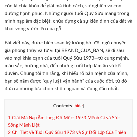
còn là chìa khóa để giải mã tính cách, sự nghiệp và con
đường hạnh phúc. Những người tuổi Quý Sửu mang trong
mình nạp âm đặc biệt, chứa đựng cả sự kiên định của đất và
khát vọng vươn lên của gỗ.
Bài viết này, được biên soạn kỹ lưỡng bởi đội ngũ chuyên
gia phong thủy và tử vi tại BRAND_CUA_BAN, sẽ đi sâu
vào mọi khía cạnh của tuổi Quý Sửu 1973—từ cung mệnh,
màu sắc, hướng nhà, đến những tuổi hợp làm ăn và kết
duyên. Chúng tôi tin rằng, khi hiểu rõ bản mệnh của mình,
bạn sẽ nắm được “quy luật vận hành” của cuộc đời, từ đó
đưa ra những lựa chọn khôn ngoan và đúng đắn nhất.
Contents
[
hide
]
1
Giải Mã Nạp Âm Tang Đố Mộc: 1973 Mệnh Gì và Sức
Sống Mãnh Liệt
2
Chi Tiết về Tuổi Quý Sửu 1973 và Sự Đối Lập Của Thiên