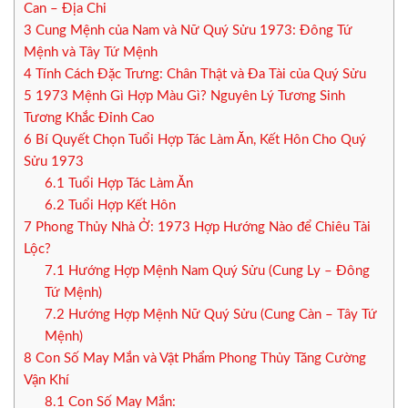
Can – Địa Chi
3
Cung Mệnh của Nam và Nữ Quý Sửu 1973: Đông Tứ
Mệnh và Tây Tứ Mệnh
4
Tính Cách Đặc Trưng: Chân Thật và Đa Tài của Quý Sửu
5
1973 Mệnh Gì Hợp Màu Gì? Nguyên Lý Tương Sinh
Tương Khắc Đỉnh Cao
6
Bí Quyết Chọn Tuổi Hợp Tác Làm Ăn, Kết Hôn Cho Quý
Sửu 1973
6.1
Tuổi Hợp Tác Làm Ăn
6.2
Tuổi Hợp Kết Hôn
7
Phong Thủy Nhà Ở: 1973 Hợp Hướng Nào để Chiêu Tài
Lộc?
7.1
Hướng Hợp Mệnh Nam Quý Sửu (Cung Ly – Đông
Tứ Mệnh)
7.2
Hướng Hợp Mệnh Nữ Quý Sửu (Cung Càn – Tây Tứ
Mệnh)
8
Con Số May Mắn và Vật Phẩm Phong Thủy Tăng Cường
Vận Khí
8.1
Con Số May Mắn: