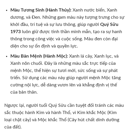
Màu Tương Sinh (Hành Thủy):
Xanh nước biển, Xanh
dương, và Đen. Những gam màu này tượng trưng cho sự
khởi đầu, trí tuệ và sự lưu thông, giúp người
Quý Sửu
1973
luôn giữ được tinh thần minh mẫn, tạo ra sự hanh
thông trong công việc và cuộc sống. Màu đen còn đại
diện cho sự ổn định và quyền lực.
Màu Bản Mệnh (Hành Mộc):
Xanh lá cây, Xanh lục, và
Xanh nõn chuối. Đây là những màu sắc trực tiếp của
mệnh Mộc, thể hiện sự tươi mới, sức sống và sự phát
triển. Sử dụng các màu này giúp người mệnh Mộc tăng
cường nội lực, dễ dàng vươn lên và khẳng định vị thế
của bản thân.
Ngược lại, người tuổi Quý Sửu cần tuyệt đối tránh các màu
sắc thuộc hành Kim và hành Thổ, vì Kim khắc Mộc (Kim
loại chặt cây) và Mộc khắc Thổ (Cây hút chất dinh dưỡng
của đất).