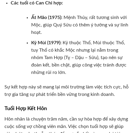
Các tuổi có Can Chi hợp:
Ất Mão (1975):
Mệnh Thủy, rất tương sinh với
Mộc, giúp Quý Sửu có thêm ý tưởng và sự linh
hoạt.
Kỷ Mùi (1979):
Kỷ thuộc Thổ, Mùi thuộc Thổ,
tuy Thổ có khắc Mộc nhưng lại nằm trong
nhóm Tam Hợp (Tỵ – Dậu – Sửu), tạo nên sự
đoàn kết, bền chặt, giúp công việc tránh được
những rủi ro lớn.
Sự kết hợp này sẽ mang lại môi trường làm việc tích cực, hỗ
trợ gia tăng sự phát triển bền vững trong kinh doanh.
Tuổi Hợp Kết Hôn
Hôn nhân là chuyện trăm năm, cần sự hòa hợp để xây dựng
cuộc sống vợ chồng viên mãn. Việc chọn tuổi hợp sẽ giúp