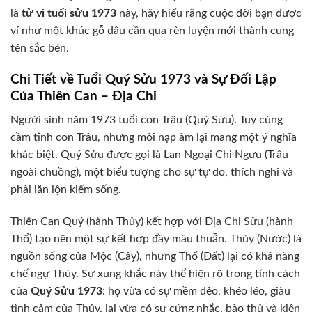
là
tử vi tuổi sửu 1973
này, hãy hiểu rằng cuộc đời bạn được
ví như một khúc gỗ dâu cần qua rèn luyện mới thành cung
tên sắc bén.
Chi Tiết về Tuổi Quý Sửu 1973 và Sự Đối Lập
Của Thiên Can – Địa Chi
Người sinh năm 1973 tuổi con Trâu (Quý Sửu). Tuy cùng
cầm tinh con Trâu, nhưng mỗi nạp âm lại mang một ý nghĩa
khác biệt. Quý Sửu được gọi là Lan Ngoại Chi Ngưu (Trâu
ngoài chuồng), một biểu tượng cho sự tự do, thích nghi và
phải lăn lộn kiếm sống.
Thiên Can Quý (hành Thủy) kết hợp với Địa Chi Sửu (hành
Thổ) tạo nên một sự kết hợp đầy mâu thuẫn. Thủy (Nước) là
nguồn sống của Mộc (Cây), nhưng Thổ (Đất) lại có khả năng
chế ngự Thủy. Sự xung khắc này thể hiện rõ trong tính cách
của
Quý Sửu 1973
: họ vừa có sự mềm dẻo, khéo léo, giàu
tình cảm của Thủy, lại vừa có sự cứng nhắc, bảo thủ và kiên