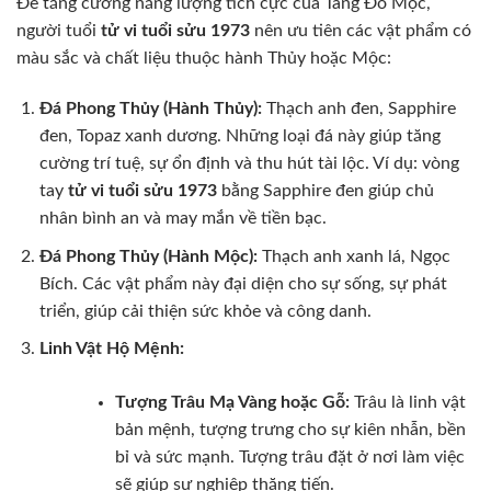
Để tăng cường năng lượng tích cực của Tang Đố Mộc,
người tuổi
tử vi tuổi sửu 1973
nên ưu tiên các vật phẩm có
màu sắc và chất liệu thuộc hành Thủy hoặc Mộc:
Đá Phong Thủy (Hành Thủy):
Thạch anh đen, Sapphire
đen, Topaz xanh dương. Những loại đá này giúp tăng
cường trí tuệ, sự ổn định và thu hút tài lộc. Ví dụ: vòng
tay
tử vi tuổi sửu 1973
bằng Sapphire đen giúp chủ
nhân bình an và may mắn về tiền bạc.
Đá Phong Thủy (Hành Mộc):
Thạch anh xanh lá, Ngọc
Bích. Các vật phẩm này đại diện cho sự sống, sự phát
triển, giúp cải thiện sức khỏe và công danh.
Linh Vật Hộ Mệnh:
Tượng Trâu Mạ Vàng hoặc Gỗ:
Trâu là linh vật
bản mệnh, tượng trưng cho sự kiên nhẫn, bền
bỉ và sức mạnh. Tượng trâu đặt ở nơi làm việc
sẽ giúp sự nghiệp thăng tiến.