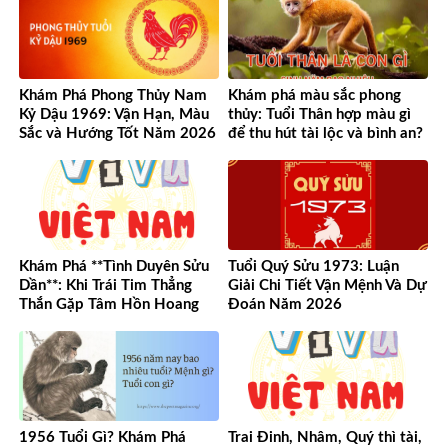
Khám Phá Phong Thủy Nam
Khám phá màu sắc phong
Kỷ Dậu 1969: Vận Hạn, Màu
thủy: Tuổi Thân hợp màu gì
Sắc và Hướng Tốt Năm 2026
để thu hút tài lộc và bình an?
Khám Phá **Tình Duyên Sửu
Tuổi Quý Sửu 1973: Luận
Dần**: Khi Trái Tim Thẳng
Giải Chi Tiết Vận Mệnh Và Dự
Thắn Gặp Tâm Hồn Hoang
Đoán Năm 2026
Dã
1956 Tuổi Gì? Khám Phá
Trai Đinh, Nhâm, Quý thì tài,