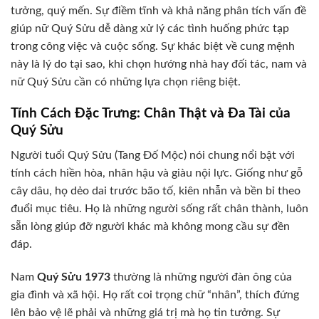
tưởng, quý mến. Sự điềm tĩnh và khả năng phân tích vấn đề
giúp nữ Quý Sửu dễ dàng xử lý các tình huống phức tạp
trong công việc và cuộc sống. Sự khác biệt về cung mệnh
này là lý do tại sao, khi chọn hướng nhà hay đối tác, nam và
nữ Quý Sửu cần có những lựa chọn riêng biệt.
Tính Cách Đặc Trưng: Chân Thật và Đa Tài của
Quý Sửu
Người tuổi Quý Sửu (Tang Đố Mộc) nói chung nổi bật với
tính cách hiền hòa, nhân hậu và giàu nội lực. Giống như gỗ
cây dâu, họ dẻo dai trước bão tố, kiên nhẫn và bền bỉ theo
đuổi mục tiêu. Họ là những người sống rất chân thành, luôn
sẵn lòng giúp đỡ người khác mà không mong cầu sự đền
đáp.
Nam
Quý Sửu 1973
thường là những người đàn ông của
gia đình và xã hội. Họ rất coi trọng chữ “nhân”, thích đứng
lên bảo vệ lẽ phải và những giá trị mà họ tin tưởng. Sự