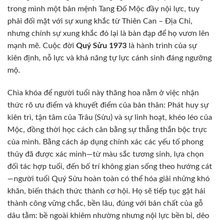
trong mình một bản mệnh Tang Đố Mộc đầy nội lực, tuy
phải đối mặt với sự xung khắc từ Thiên Can – Địa Chi,
nhưng chính sự xung khắc đó lại là bàn đạp để họ vươn lên
mạnh mẽ. Cuộc đời
Quý Sửu 1973
là hành trình của sự
kiên định, nỗ lực và khả năng tự lực cánh sinh đáng ngưỡng
mộ.
Chìa khóa để người tuổi này thăng hoa nằm ở việc nhận
thức rõ ưu điểm và khuyết điểm của bản thân: Phát huy sự
kiên trì, tận tâm của Trâu (Sửu) và sự linh hoạt, khéo léo của
Mộc, đồng thời học cách cân bằng sự thẳng thắn bộc trực
của mình. Bằng cách áp dụng chính xác các yếu tố phong
thủy đã được xác minh—từ màu sắc tương sinh, lựa chọn
đối tác hợp tuổi, đến bố trí không gian sống theo hướng cát
—người tuổi Quý Sửu hoàn toàn có thể hóa giải những khó
khăn, biến thách thức thành cơ hội. Họ sẽ tiếp tục gặt hái
thành công vững chắc, bền lâu, đúng với bản chất của gỗ
dâu tằm: bề ngoài khiêm nhường nhưng nội lực bền bỉ, dẻo