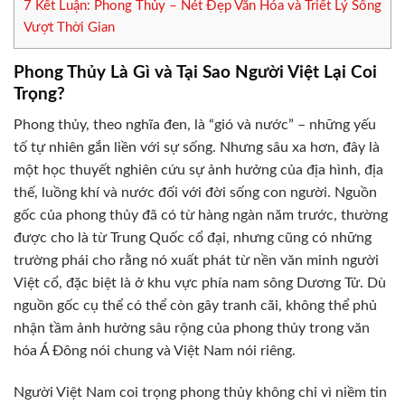
7
Kết Luận: Phong Thủy – Nét Đẹp Văn Hóa và Triết Lý Sống
Vượt Thời Gian
Phong Thủy Là Gì và Tại Sao Người Việt Lại Coi
Trọng?
Phong thủy, theo nghĩa đen, là “gió và nước” – những yếu
tố tự nhiên gắn liền với sự sống. Nhưng sâu xa hơn, đây là
một học thuyết nghiên cứu sự ảnh hưởng của địa hình, địa
thế, luồng khí và nước đối với đời sống con người. Nguồn
gốc của phong thủy đã có từ hàng ngàn năm trước, thường
được cho là từ Trung Quốc cổ đại, nhưng cũng có những
trường phái cho rằng nó xuất phát từ nền văn minh người
Việt cổ, đặc biệt là ở khu vực phía nam sông Dương Tử. Dù
nguồn gốc cụ thể có thể còn gây tranh cãi, không thể phủ
nhận tầm ảnh hưởng sâu rộng của phong thủy trong văn
hóa Á Đông nói chung và Việt Nam nói riêng.
Người Việt Nam coi trọng phong thủy không chỉ vì niềm tin