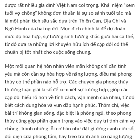
được rất nhiều gia đình Việt Nam coi trọng. Khái niệm “xem
tuổi vợ chồng” không đơn thuần là sự so sánh tuổi tác mà
là một phân tích sâu sắc dựa trên Thiên Can, Địa Chi và
Ngũ Hành của hai người. Mục đích chính là để dự đoán
mức độ hòa hợp, sự tương sinh tương khắc giữa hai cá thể,
từ đó đưa ra những lời khuyên hữu ích để cặp đôi có thể
chuẩn bị tốt nhất cho cuộc sống chung.
Một mối quan hệ hôn nhân viên mãn không chỉ cần tình
yêu mà còn cần sự hòa hợp về năng lượng, điều mà phong
thủy có thể phần nào hỗ trợ. Các chuyên gia phong thủy
thường luận giải lá số để xem xét sự tương hợp, giúp các
cặp đôi hiểu rõ hơn về tính cách, vận mệnh của nhau, từ đó
biết cách dung hòa và vun đắp hạnh phúc. Thậm chí, việc
bài trí không gian sống, đặc biệt là phòng ngủ, theo phong
thủy cũng góp phần quan trọng vào việc duy trì tình cảm vợ
chồng. Tránh những lỗi cơ bản như đặt giường cạnh cửa sổ,
đối diện cửa phòng tắm, hay treo tranh ảnh có năng lượng