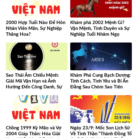
2000 Hợp Tuổi Nào Để Hôn
Khám phá 2002 Mệnh Gì?
Nhân Viên Mãn, Sự Nghiệp
Vận Mệnh, Tình Duyên và Sự
Thăng Hoa?
Nghiệp Tuổi Nhâm Ngọ
Sao Thái Âm Chiếu Mệnh:
Khám Phá Cung Bạch Dương:
Giải Mã Vận Hạn và Ảnh
Tính Cách, Tình Yêu và Bí Ẩn
Hưởng Đến Công Danh, Sự
Đằng Sau Chòm Sao Tiên
Nghiệp Của Bạn
Phong
Chồng 1999 Kỷ Mão và Vợ
Ngày 23/9: Mốc Son Lịch Sử
2004 Giáp Thân: Hóa Giải
Về Tinh Thần “Thành Đồng Tổ