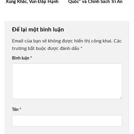
Xung Khắc, Vun Đắp Hạnh
Quốc” và Chính Sách Tri Ân
Phúc Bền Lâu
Người Có Công
Để lại một bình luận
Email của bạn sẽ không được hiển thị công khai.
Các
trường bắt buộc được đánh dấu
*
Bình luận
*
Tên
*