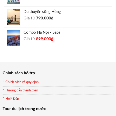
gốc
hiện
là:
tại
Du thuyền sông Hồng
1.000.000₫.
là:
Giá từ
790.000
₫
940.000₫.
Combo Hà Nội - Sapa
Giá
Giá
Giá từ
899.000
₫
gốc
hiện
là:
tại
990.000₫.
là:
899.000₫.
Chính sách hỗ trợ
Chính sách và quy định
Hướng dẫn thanh toán
Hỏi/ Đáp
Tour du lịch trong nước