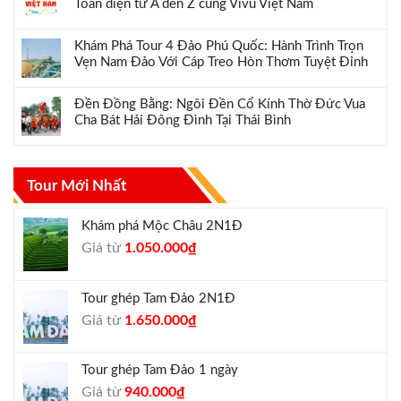
Toàn diện từ A đến Z cùng Vivu Việt Nam
Khám Phá Tour 4 Đảo Phú Quốc: Hành Trình Trọn
Vẹn Nam Đảo Với Cáp Treo Hòn Thơm Tuyệt Đỉnh
Đền Đồng Bằng: Ngôi Đền Cổ Kính Thờ Đức Vua
Cha Bát Hải Đông Đình Tại Thái Bình
Tour Mới Nhất
Khám phá Mộc Châu 2N1Đ
Giá
Giá
Giá từ
1.050.000
₫
gốc
hiện
là:
tại
Tour ghép Tam Đảo 2N1Đ
1.300.000₫.
là:
Giá
Giá
Giá từ
1.650.000
₫
1.050.000₫.
gốc
hiện
là:
tại
Tour ghép Tam Đảo 1 ngày
1.800.000₫.
là:
Giá
Giá
Giá từ
940.000
₫
1.650.000₫.