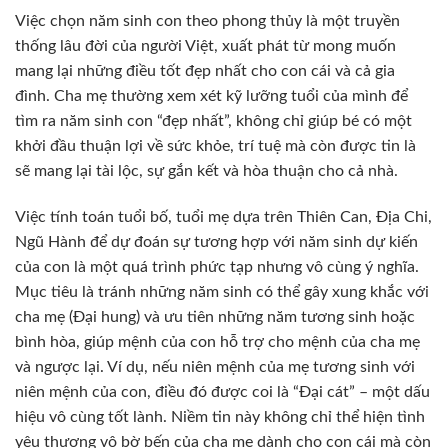
Việc chọn năm sinh con theo phong thủy là một truyền
thống lâu đời của người Việt, xuất phát từ mong muốn
mang lại những điều tốt đẹp nhất cho con cái và cả gia
đình. Cha mẹ thường xem xét kỹ lưỡng tuổi của mình để
tìm ra năm sinh con “đẹp nhất”, không chỉ giúp bé có một
khởi đầu thuận lợi về sức khỏe, trí tuệ mà còn được tin là
sẽ mang lại tài lộc, sự gắn kết và hòa thuận cho cả nhà.
Việc tính toán tuổi bố, tuổi mẹ dựa trên Thiên Can, Địa Chi,
Ngũ Hành để dự đoán sự tương hợp với năm sinh dự kiến
của con là một quá trình phức tạp nhưng vô cùng ý nghĩa.
Mục tiêu là tránh những năm sinh có thể gây xung khắc với
cha mẹ (Đại hung) và ưu tiên những năm tương sinh hoặc
bình hòa, giúp mệnh của con hỗ trợ cho mệnh của cha mẹ
và ngược lại. Ví dụ, nếu niên mệnh của mẹ tương sinh với
niên mệnh của con, điều đó được coi là “Đại cát” – một dấu
hiệu vô cùng tốt lành. Niềm tin này không chỉ thể hiện tình
yêu thương vô bờ bến của cha mẹ dành cho con cái mà còn