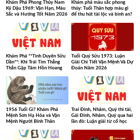
Khám Phá Phong Thủy Nam
Khám phá màu sắc phong
Kỷ Dậu 1969: Vận Hạn, Màu
thủy: Tuổi Thân hợp màu gì
Sắc và Hướng Tốt Năm 2026
để thu hút tài lộc và bình an?
Khám Phá **Tình Duyên Sửu
Tuổi Quý Sửu 1973: Luận
Dần**: Khi Trái Tim Thẳng
Giải Chi Tiết Vận Mệnh Và Dự
Thắn Gặp Tâm Hồn Hoang
Đoán Năm 2026
Dã
1956 Tuổi Gì? Khám Phá
Trai Đinh, Nhâm, Quý thì tài,
Mệnh Sơn Hạ Hỏa và Vận
Gái Đinh, Nhâm, Quý qua hai
Mệnh Người Bính Thân
lần đò: Luận giải từ cổ học
đến hiện đại