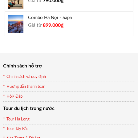
Giá từ
790.000
₫
940.000₫.
Combo Hà Nội - Sapa
Giá
Giá
Giá từ
899.000
₫
gốc
hiện
là:
tại
990.000₫.
là:
899.000₫.
Chính sách hỗ trợ
Chính sách và quy định
Hướng dẫn thanh toán
Hỏi/ Đáp
Tour du lịch trong nước
Tour Hạ Long
Tour Tây Bắc