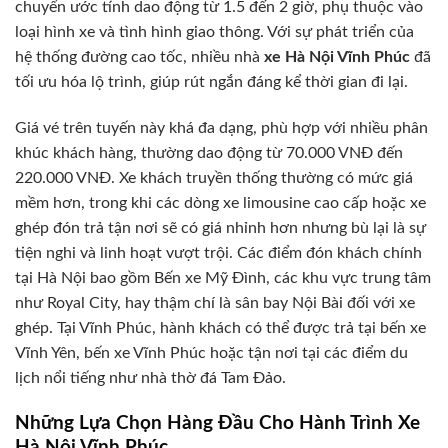
chuyển ước tính dao động từ 1.5 đến 2 giờ, phụ thuộc vào
loại hình xe và tình hình giao thông. Với sự phát triển của
hệ thống đường cao tốc, nhiều nhà
xe Hà Nội Vĩnh Phúc
đã
tối ưu hóa lộ trình, giúp rút ngắn đáng kể thời gian đi lại.
Giá vé trên tuyến này khá đa dạng, phù hợp với nhiều phân
khúc khách hàng, thường dao động từ 70.000 VNĐ đến
220.000 VNĐ. Xe khách truyền thống thường có mức giá
mềm hơn, trong khi các dòng xe limousine cao cấp hoặc xe
ghép đón trả tận nơi sẽ có giá nhỉnh hơn nhưng bù lại là sự
tiện nghi và linh hoạt vượt trội. Các điểm đón khách chính
tại Hà Nội bao gồm Bến xe Mỹ Đình, các khu vực trung tâm
như Royal City, hay thậm chí là sân bay Nội Bài đối với xe
ghép. Tại Vĩnh Phúc, hành khách có thể được trả tại bến xe
Vĩnh Yên, bến xe Vĩnh Phúc hoặc tận nơi tại các điểm du
lịch nổi tiếng như nhà thờ đá Tam Đảo.
Những Lựa Chọn Hàng Đầu Cho Hành Trình Xe
Hà Nội Vĩnh Phúc