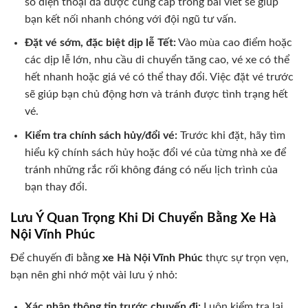
số điện thoại đã được cung cấp trong bài viết sẽ giúp
bạn kết nối nhanh chóng với đội ngũ tư vấn.
Đặt vé sớm, đặc biệt dịp lễ Tết:
Vào mùa cao điểm hoặc
các dịp lễ lớn, nhu cầu di chuyển tăng cao, vé xe có thể
hết nhanh hoặc giá vé có thể thay đổi. Việc đặt vé trước
sẽ giúp bạn chủ động hơn và tránh được tình trạng hết
vé.
Kiểm tra chính sách hủy/đổi vé:
Trước khi đặt, hãy tìm
hiểu kỹ chính sách hủy hoặc đổi vé của từng nhà xe để
tránh những rắc rối không đáng có nếu lịch trình của
bạn thay đổi.
Lưu Ý Quan Trọng Khi Di Chuyển Bằng Xe Hà
Nội Vĩnh Phúc
Để chuyến đi bằng
xe Hà Nội Vĩnh Phúc
thực sự trọn vẹn,
bạn nên ghi nhớ một vài lưu ý nhỏ:
Xác nhận thông tin trước chuyến đi:
Luôn kiểm tra lại