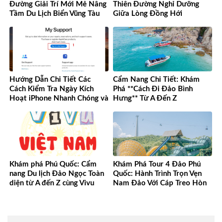
Đường Giải Trí Mới Mẻ Nâng
Thiên Đường Nghỉ Dưỡng
Tầm Du Lịch Biển Vũng Tàu
Giữa Lòng Đồng Hới
Hướng Dẫn Chi Tiết Các
Cẩm Nang Chi Tiết: Khám
Cách Kiểm Tra Ngày Kích
Phá **Cách Đi Đảo Bình
Hoạt iPhone Nhanh Chóng và
Hưng** Từ A Đến Z
Chính Xác
Khám phá Phú Quốc: Cẩm
Khám Phá Tour 4 Đảo Phú
nang Du lịch Đảo Ngọc Toàn
Quốc: Hành Trình Trọn Vẹn
diện từ A đến Z cùng Vivu
Nam Đảo Với Cáp Treo Hòn
Việt Nam
Thơm Tuyệt Đỉnh