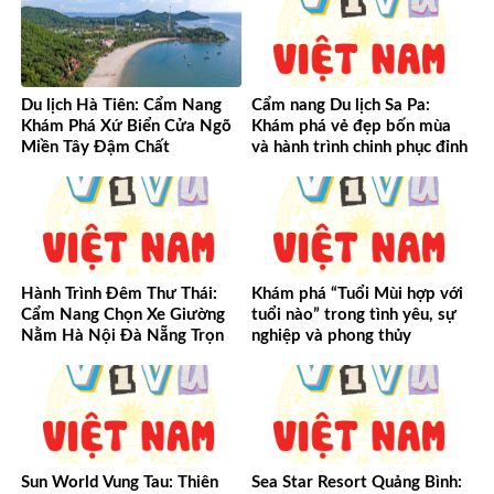
Du lịch Hà Tiên: Cẩm Nang
Cẩm nang Du lịch Sa Pa:
Khám Phá Xứ Biển Cửa Ngõ
Khám phá vẻ đẹp bốn mùa
Miền Tây Đậm Chất
và hành trình chinh phục đỉnh
cao Tây Bắc
Hành Trình Đêm Thư Thái:
Khám phá “Tuổi Mùi hợp với
Cẩm Nang Chọn Xe Giường
tuổi nào” trong tình yêu, sự
Nằm Hà Nội Đà Nẵng Trọn
nghiệp và phong thủy
Vẹn Từ A-Z
Sun World Vung Tau: Thiên
Sea Star Resort Quảng Bình: