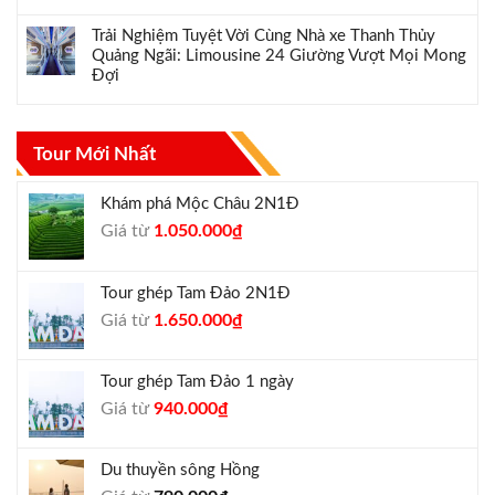
Trải Nghiệm Tuyệt Vời Cùng Nhà xe Thanh Thủy
Quảng Ngãi: Limousine 24 Giường Vượt Mọi Mong
Đợi
Tour Mới Nhất
Khám phá Mộc Châu 2N1Đ
Giá
Giá
Giá từ
1.050.000
₫
gốc
hiện
là:
tại
Tour ghép Tam Đảo 2N1Đ
1.300.000₫.
là:
Giá
Giá
Giá từ
1.650.000
₫
1.050.000₫.
gốc
hiện
là:
tại
Tour ghép Tam Đảo 1 ngày
1.800.000₫.
là:
Giá
Giá
Giá từ
940.000
₫
1.650.000₫.
gốc
hiện
là:
tại
Du thuyền sông Hồng
1.000.000₫.
là: