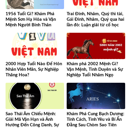
1956 Tuổi Gì? Khám Phá
Trai Đinh, Nhâm, Quý thì tài,
Mệnh Sơn Hạ Hỏa và Vận
Gái Đinh, Nhâm, Quý qua hai
Mệnh Người Bính Thân
lần đò: Luận giải từ cổ học
đến hiện đại
2000 Hợp Tuổi Nào Để Hôn
Khám phá 2002 Mệnh Gì?
Nhân Viên Mãn, Sự Nghiệp
Vận Mệnh, Tình Duyên và Sự
Thăng Hoa?
Nghiệp Tuổi Nhâm Ngọ
Sao Thái Âm Chiếu Mệnh:
Khám Phá Cung Bạch Dương:
Giải Mã Vận Hạn và Ảnh
Tính Cách, Tình Yêu và Bí Ẩn
Hưởng Đến Công Danh, Sự
Đằng Sau Chòm Sao Tiên
Nghiệp Của Bạn
Phong