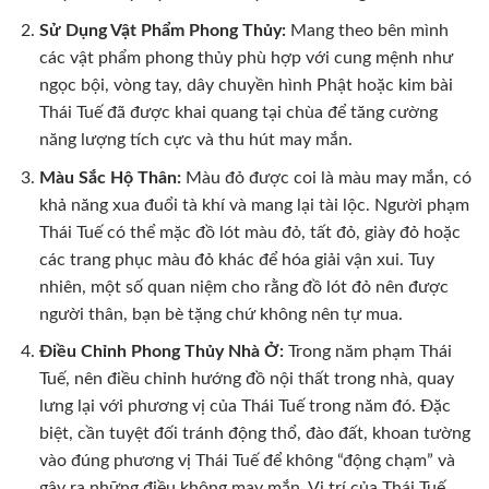
Sử Dụng Vật Phẩm Phong Thủy:
Mang theo bên mình
các vật phẩm phong thủy phù hợp với cung mệnh như
ngọc bội, vòng tay, dây chuyền hình Phật hoặc kim bài
Thái Tuế đã được khai quang tại chùa để tăng cường
năng lượng tích cực và thu hút may mắn.
Màu Sắc Hộ Thân:
Màu đỏ được coi là màu may mắn, có
khả năng xua đuổi tà khí và mang lại tài lộc. Người phạm
Thái Tuế có thể mặc đồ lót màu đỏ, tất đỏ, giày đỏ hoặc
các trang phục màu đỏ khác để hóa giải vận xui. Tuy
nhiên, một số quan niệm cho rằng đồ lót đỏ nên được
người thân, bạn bè tặng chứ không nên tự mua.
Điều Chỉnh Phong Thủy Nhà Ở:
Trong năm phạm Thái
Tuế, nên điều chỉnh hướng đồ nội thất trong nhà, quay
lưng lại với phương vị của Thái Tuế trong năm đó. Đặc
biệt, cần tuyệt đối tránh động thổ, đào đất, khoan tường
vào đúng phương vị Thái Tuế để không “động chạm” và
gây ra những điều không may mắn. Vị trí của Thái Tuế