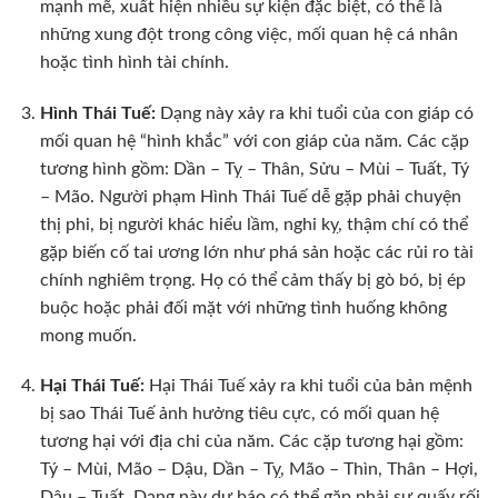
mạnh mẽ, xuất hiện nhiều sự kiện đặc biệt, có thể là
những xung đột trong công việc, mối quan hệ cá nhân
hoặc tình hình tài chính.
Hình Thái Tuế:
Dạng này xảy ra khi tuổi của con giáp có
mối quan hệ “hình khắc” với con giáp của năm. Các cặp
tương hình gồm: Dần – Tỵ – Thân, Sửu – Mùi – Tuất, Tý
– Mão. Người phạm Hình Thái Tuế dễ gặp phải chuyện
thị phi, bị người khác hiểu lầm, nghi kỵ, thậm chí có thể
gặp biến cố tai ương lớn như phá sản hoặc các rủi ro tài
chính nghiêm trọng. Họ có thể cảm thấy bị gò bó, bị ép
buộc hoặc phải đối mặt với những tình huống không
mong muốn.
Hại Thái Tuế:
Hại Thái Tuế xảy ra khi tuổi của bản mệnh
bị sao Thái Tuế ảnh hưởng tiêu cực, có mối quan hệ
tương hại với địa chi của năm. Các cặp tương hại gồm:
Tý – Mùi, Mão – Dậu, Dần – Tỵ, Mão – Thìn, Thân – Hợi,
Dậu – Tuất. Dạng này dự báo có thể gặp phải sự quấy rối