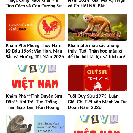
Thuộc Cung Nào? Giải Mã
Năm 2024: Giải Mã Vận Hạn
Tính Cách và Con Đường Sự
và Cơ Hội Nổi Bật
Nghiệp Độc Đáo
Khám Phá Phong Thủy Nam
Khám phá màu sắc phong
Kỷ Dậu 1969: Vận Hạn, Màu
thủy: Tuổi Thân hợp màu gì
Sắc và Hướng Tốt Năm 2026
để thu hút tài lộc và bình an?
Khám Phá **Tình Duyên Sửu
Tuổi Quý Sửu 1973: Luận
Dần**: Khi Trái Tim Thẳng
Giải Chi Tiết Vận Mệnh Và Dự
Thắn Gặp Tâm Hồn Hoang
Đoán Năm 2026
Dã