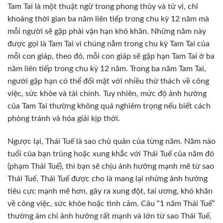
Tam Tai là một thuật ngữ trong phong thủy và tử vi, chỉ
khoảng thời gian ba năm liên tiếp trong chu kỳ 12 năm mà
mỗi người sẽ gặp phải vận hạn khó khăn. Những năm này
được gọi là Tam Tai vì chúng nằm trong chu kỳ Tam Tai của
mỗi con giáp, theo đó, mỗi con giáp sẽ gặp hạn Tam Tai ở ba
năm liên tiếp trong chu kỳ 12 năm. Trong ba năm Tam Tai,
người gặp hạn có thể đối mặt với nhiều thử thách về công
việc, sức khỏe và tài chính. Tuy nhiên, mức độ ảnh hưởng
của Tam Tai thường không quá nghiêm trọng nếu biết cách
phòng tránh và hóa giải kịp thời.
Ngược lại, Thái Tuế là sao chủ quản của từng năm. Năm nào
tuổi của bạn trùng hoặc xung khắc với Thái Tuế của năm đó
(phạm Thái Tuế), thì bạn sẽ chịu ảnh hưởng mạnh mẽ từ sao
Thái Tuế. Thái Tuế được cho là mang lại những ảnh hưởng
tiêu cực mạnh mẽ hơn, gây ra xung đột, tai ương, khó khăn
về công việc, sức khỏe hoặc tình cảm. Câu “1 năm Thái Tuế”
thường ám chỉ ảnh hưởng rất mạnh và lớn từ sao Thái Tuế,