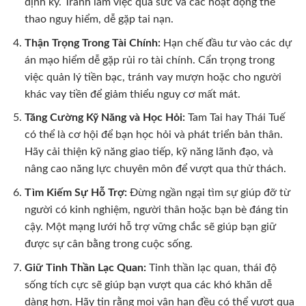
định kỳ. Tránh làm việc quá sức và các hoạt động thể
thao nguy hiểm, dễ gặp tai nạn.
Thận Trọng Trong Tài Chính:
Hạn chế đầu tư vào các dự
án mạo hiểm dễ gặp rủi ro tài chính. Cẩn trọng trong
việc quản lý tiền bạc, tránh vay mượn hoặc cho người
khác vay tiền để giảm thiểu nguy cơ mất mát.
Tăng Cường Kỹ Năng và Học Hỏi:
Tam Tai hay Thái Tuế
có thể là cơ hội để bạn học hỏi và phát triển bản thân.
Hãy cải thiện kỹ năng giao tiếp, kỹ năng lãnh đạo, và
nâng cao năng lực chuyên môn để vượt qua thử thách.
Tìm Kiếm Sự Hỗ Trợ:
Đừng ngần ngại tìm sự giúp đỡ từ
người có kinh nghiệm, người thân hoặc bạn bè đáng tin
cậy. Một mạng lưới hỗ trợ vững chắc sẽ giúp bạn giữ
được sự cân bằng trong cuộc sống.
Giữ Tinh Thần Lạc Quan:
Tinh thần lạc quan, thái độ
sống tích cực sẽ giúp bạn vượt qua các khó khăn dễ
dàng hơn. Hãy tin rằng mọi vận hạn đều có thể vượt qua