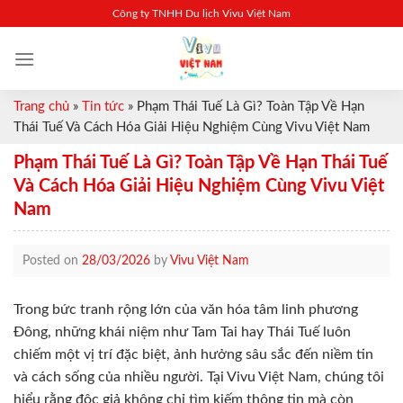
Skip
Công ty TNHH Du lịch Vivu Việt Nam
to
content
Trang chủ
»
Tin tức
»
Phạm Thái Tuế Là Gì? Toàn Tập Về Hạn
Thái Tuế Và Cách Hóa Giải Hiệu Nghiệm Cùng Vivu Việt Nam
Phạm Thái Tuế Là Gì? Toàn Tập Về Hạn Thái Tuế
Và Cách Hóa Giải Hiệu Nghiệm Cùng Vivu Việt
Nam
Posted on
28/03/2026
by
Vivu Việt Nam
Trong bức tranh rộng lớn của văn hóa tâm linh phương
Đông, những khái niệm như Tam Tai hay Thái Tuế luôn
chiếm một vị trí đặc biệt, ảnh hưởng sâu sắc đến niềm tin
và cách sống của nhiều người. Tại Vivu Việt Nam, chúng tôi
hiểu rằng độc giả không chỉ tìm kiếm thông tin mà còn