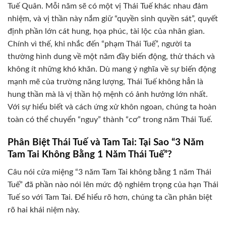
Tuế Quân. Mỗi năm sẽ có một vị Thái Tuế khác nhau đảm
nhiệm, và vị thần này nắm giữ “quyền sinh quyền sát”, quyết
định phần lớn cát hung, họa phúc, tài lộc của nhân gian.
Chính vì thế, khi nhắc đến “phạm Thái Tuế”, người ta
thường hình dung về một năm đầy biến động, thử thách và
không ít những khó khăn. Dù mang ý nghĩa về sự biến động
mạnh mẽ của trường năng lượng, Thái Tuế không hẳn là
hung thần mà là vị thần hộ mệnh có ảnh hưởng lớn nhất.
Với sự hiểu biết và cách ứng xử khôn ngoan, chúng ta hoàn
toàn có thể chuyển “nguy” thành “cơ” trong năm Thái Tuế.
Phân Biệt Thái Tuế và Tam Tai: Tại Sao “3 Năm
Tam Tai Không Bằng 1 Năm Thái Tuế”?
Câu nói cửa miệng “3 năm Tam Tai không bằng 1 năm Thái
Tuế” đã phần nào nói lên mức độ nghiêm trọng của hạn Thái
Tuế so với Tam Tai. Để hiểu rõ hơn, chúng ta cần phân biệt
rõ hai khái niệm này.