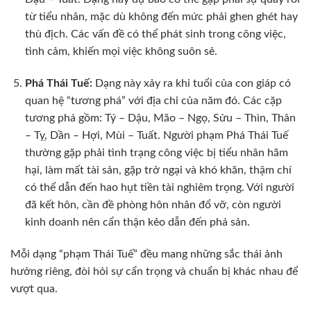
từ tiểu nhân, mặc dù không đến mức phải ghen ghét hay
thù địch. Các vấn đề có thể phát sinh trong công việc,
tình cảm, khiến mọi việc không suôn sẻ.
Phá Thái Tuế:
Dạng này xảy ra khi tuổi của con giáp có
quan hệ “tương phá” với địa chi của năm đó. Các cặp
tương phá gồm: Tý – Dậu, Mão – Ngọ, Sửu – Thìn, Thân
– Tỵ, Dần – Hợi, Mùi – Tuất. Người phạm Phá Thái Tuế
thường gặp phải tình trạng công việc bị tiểu nhân hãm
hại, làm mất tài sản, gặp trở ngại và khó khăn, thậm chí
có thể dẫn đến hao hụt tiền tài nghiêm trọng. Với người
đã kết hôn, cần đề phòng hôn nhân đổ vỡ, còn người
kinh doanh nên cẩn thận kẻo dẫn đến phá sản.
Mỗi dạng “phạm Thái Tuế” đều mang những sắc thái ảnh
hưởng riêng, đòi hỏi sự cẩn trọng và chuẩn bị khác nhau để
vượt qua.