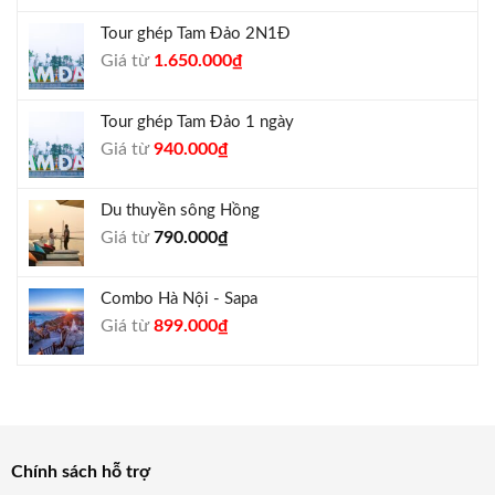
là:
tại
Tour ghép Tam Đảo 2N1Đ
1.300.000₫.
là:
Giá
Giá
Giá từ
1.650.000
₫
1.050.000₫.
gốc
hiện
là:
tại
Tour ghép Tam Đảo 1 ngày
1.800.000₫.
là:
Giá
Giá
Giá từ
940.000
₫
1.650.000₫.
gốc
hiện
là:
tại
Du thuyền sông Hồng
1.000.000₫.
là:
Giá từ
790.000
₫
940.000₫.
Combo Hà Nội - Sapa
Giá
Giá
Giá từ
899.000
₫
gốc
hiện
là:
tại
990.000₫.
là:
899.000₫.
Chính sách hỗ trợ