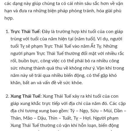
các dạng này giúp chúng ta có cái nhìn sâu sắc hơn về vận
hạn và đưa ra những biện pháp phòng tránh, hóa giải phù
hợp.
Trực Thái Tuế:
Đây là trường hợp khi tuổi của con giáp
trùng với tuổi của năm hiện tại (năm tuổi). Ví dụ, người
tuổi Tỵ sẽ phạm Trực Thái Tuế vào năm Ất Tỵ. Những
người phạm Trực Thái Tuế thường đối mặt với nhiều rắc
rối, buồn bực, công việc có thể phải bỏ ra nhiều công
sức nhưng thành quả thu về không như ý. Vận khí trong
năm này sẽ trải qua nhiều biến động, có thể gặp khó
khăn, bất an và vấn đề về sức khỏe.
Xung Thái Tuế:
Xung Thái Tuế xảy ra khi tuổi của con
giáp xung khắc trực tiếp với địa chi của năm đó. Các cặp
địa chi tương xung bao gồm: Tý – Ngọ, Sửu – Mùi, Dần –
Thân, Mão – Dậu, Thìn – Tuất, Tỵ – Hợi. Người phạm
Xung Thái Tuế thường có vận khí hỗn loạn, biến động