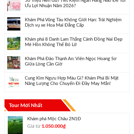
50 Triệu Nên Gửi Tiết Kiệm Ngân Hàng Nào Để Tối
Ưu Lợi Nhuận Năm 2026?
Khám Phá Vũng Tàu Không Giới Hạn: Trải Nghiệm
Dịch vụ xe Hoa Mai Đẳng Cấp
Khám phá 8 Danh Lam Thắng Cảnh Đồng Nai Đẹp
Mê Hồn Không Thể Bỏ Lỡ
Khám Phá Đảo Thạnh An: Viên Ngọc Hoang Sơ
Giữa Lòng Cần Giờ
Cung Kim Ngưu Hợp Màu Gì? Khám Phá Bí Mật
Năng Lượng Cho Chuyến Đi Đầy May Mắn!
Tour Mới Nhất
Khám phá Mộc Châu 2N1Đ
Giá
Giá
Giá từ
1.050.000
₫
gốc
hiện