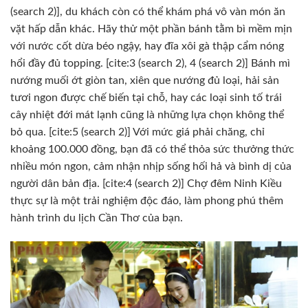
(search 2)], du khách còn có thể khám phá vô vàn món ăn
vặt hấp dẫn khác. Hãy thử một phần bánh tằm bì mềm mịn
với nước cốt dừa béo ngậy, hay đĩa xôi gà thập cẩm nóng
hổi đầy đủ topping. [cite:3 (search 2), 4 (search 2)] Bánh mì
nướng muối ớt giòn tan, xiên que nướng đủ loại, hải sản
tươi ngon được chế biến tại chỗ, hay các loại sinh tố trái
cây nhiệt đới mát lạnh cũng là những lựa chọn không thể
bỏ qua. [cite:5 (search 2)] Với mức giá phải chăng, chỉ
khoảng 100.000 đồng, bạn đã có thể thỏa sức thưởng thức
nhiều món ngon, cảm nhận nhịp sống hối hả và bình dị của
người dân bản địa. [cite:4 (search 2)] Chợ đêm Ninh Kiều
thực sự là một trải nghiệm độc đáo, làm phong phú thêm
hành trình du lịch Cần Thơ của bạn.