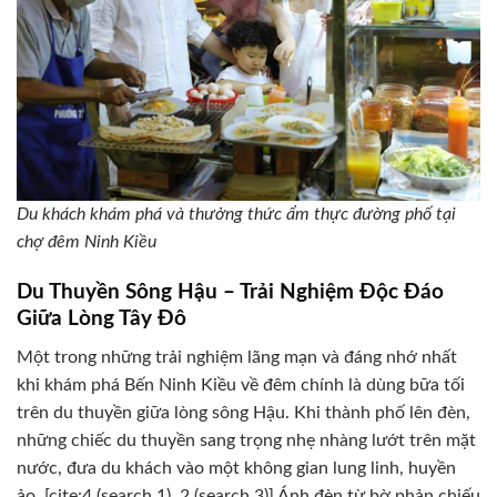
Du khách khám phá và thưởng thức ẩm thực đường phố tại
chợ đêm Ninh Kiều
Du Thuyền Sông Hậu – Trải Nghiệm Độc Đáo
Giữa Lòng Tây Đô
Một trong những trải nghiệm lãng mạn và đáng nhớ nhất
khi khám phá Bến Ninh Kiều về đêm chính là dùng bữa tối
trên du thuyền giữa lòng sông Hậu. Khi thành phố lên đèn,
những chiếc du thuyền sang trọng nhẹ nhàng lướt trên mặt
nước, đưa du khách vào một không gian lung linh, huyền
ảo. [cite:4 (search 1), 2 (search 3)] Ánh đèn từ bờ phản chiếu