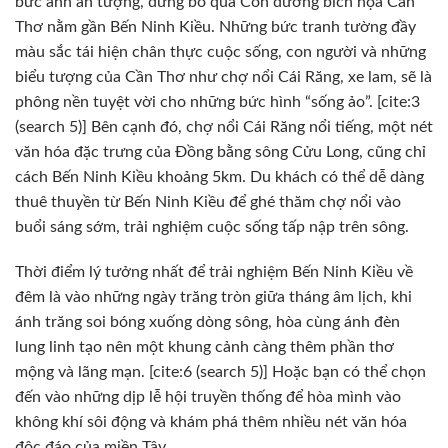
bức ảnh ấn tượng, đừng bỏ qua Con đường bích họa Cần
Thơ nằm gần Bến Ninh Kiều. Những bức tranh tường đầy
màu sắc tái hiện chân thực cuộc sống, con người và những
biểu tượng của Cần Thơ như chợ nổi Cái Răng, xe lam, sẽ là
phông nền tuyệt vời cho những bức hình “sống ảo”. [cite:3
(search 5)] Bên cạnh đó, chợ nổi Cái Răng nổi tiếng, một nét
văn hóa đặc trưng của Đồng bằng sông Cửu Long, cũng chỉ
cách Bến Ninh Kiều khoảng 5km. Du khách có thể dễ dàng
thuê thuyền từ Bến Ninh Kiều để ghé thăm chợ nổi vào
buổi sáng sớm, trải nghiệm cuộc sống tấp nập trên sông.
Thời điểm lý tưởng nhất để trải nghiệm Bến Ninh Kiều về
đêm là vào những ngày trăng tròn giữa tháng âm lịch, khi
ánh trăng soi bóng xuống dòng sông, hòa cùng ánh đèn
lung linh tạo nên một khung cảnh càng thêm phần thơ
mộng và lãng mạn. [cite:6 (search 5)] Hoặc bạn có thể chọn
đến vào những dịp lễ hội truyền thống để hòa mình vào
không khí sôi động và khám phá thêm nhiều nét văn hóa
độc đáo của miền Tây.