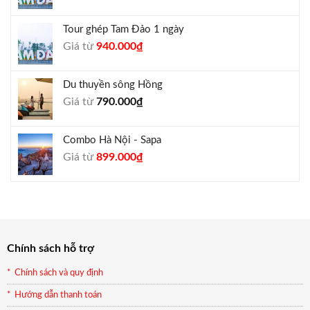
gốc
hiện
là:
tại
Tour ghép Tam Đảo 1 ngày
1.800.000₫.
là:
Giá
Giá
Giá từ
940.000
₫
1.650.000₫.
gốc
hiện
là:
tại
Du thuyền sông Hồng
1.000.000₫.
là:
Giá từ
790.000
₫
940.000₫.
Combo Hà Nội - Sapa
Giá
Giá
Giá từ
899.000
₫
gốc
hiện
là:
tại
990.000₫.
là:
899.000₫.
Chính sách hỗ trợ
Chính sách và quy định
Hướng dẫn thanh toán