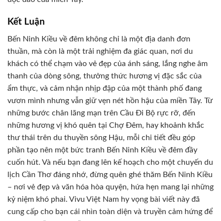
Kết Luận
Bến Ninh Kiều về đêm không chỉ là một địa danh đơn
thuần, mà còn là một trải nghiệm đa giác quan, nơi du
khách có thể chạm vào vẻ đẹp của ánh sáng, lắng nghe âm
thanh của dòng sông, thưởng thức hương vị đặc sắc của
ẩm thực, và cảm nhận nhịp đập của một thành phố đang
vươn mình nhưng vẫn giữ vẹn nét hồn hậu của miền Tây. Từ
những bước chân lãng mạn trên Cầu Đi Bộ rực rỡ, đến
những hương vị khó quên tại Chợ Đêm, hay khoảnh khắc
thư thái trên du thuyền sông Hậu, mỗi chi tiết đều góp
phần tạo nên một bức tranh Bến Ninh Kiều về đêm đầy
cuốn hút. Và nếu bạn đang lên kế hoạch cho một chuyến du
lịch Cần Thơ đáng nhớ, đừng quên ghé thăm Bến Ninh Kiều
– nơi vẻ đẹp và văn hóa hòa quyện, hứa hẹn mang lại những
kỷ niệm khó phai. Vivu Việt Nam hy vọng bài viết này đã
cung cấp cho bạn cái nhìn toàn diện và truyền cảm hứng để