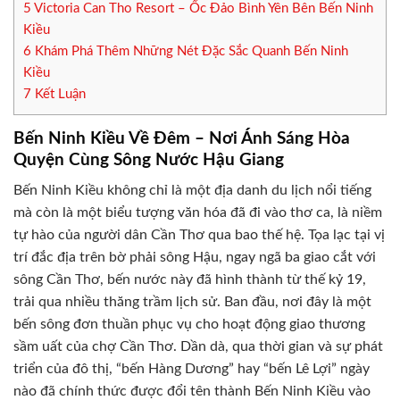
5
Victoria Can Tho Resort – Ốc Đảo Bình Yên Bên Bến Ninh
Kiều
6
Khám Phá Thêm Những Nét Đặc Sắc Quanh Bến Ninh
Kiều
7
Kết Luận
Bến Ninh Kiều Về Đêm – Nơi Ánh Sáng Hòa
Quyện Cùng Sông Nước Hậu Giang
Bến Ninh Kiều không chỉ là một địa danh du lịch nổi tiếng
mà còn là một biểu tượng văn hóa đã đi vào thơ ca, là niềm
tự hào của người dân Cần Thơ qua bao thế hệ. Tọa lạc tại vị
trí đắc địa trên bờ phải sông Hậu, ngay ngã ba giao cắt với
sông Cần Thơ, bến nước này đã hình thành từ thế kỷ 19,
trải qua nhiều thăng trầm lịch sử. Ban đầu, nơi đây là một
bến sông đơn thuần phục vụ cho hoạt động giao thương
sầm uất của chợ Cần Thơ. Dần dà, qua thời gian và sự phát
triển của đô thị, “bến Hàng Dương” hay “bến Lê Lợi” ngày
nào đã chính thức được đổi tên thành Bến Ninh Kiều vào