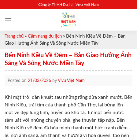
Skip
Công ty TNHH Du lịch Vivu Việt Nam
to
content
Trang chủ
»
Cẩm nang du lịch
»
Bến Ninh Kiều Về Đêm – Bản
Giao Hưởng Ánh Sáng Và Sông Nước Miền Tây
Bến Ninh Kiều Về Đêm – Bản Giao Hưởng Ánh
Sáng Và Sông Nước Miền Tây
Posted on
21/03/2026
by
Vivu Việt Nam
Khi mặt trời dần khuất sau những rặng dừa xanh mướt, Bến
Ninh Kiều, trái tim của thành phố Cần Thơ, lại bừng lên
một vẻ đẹp lung linh, huyền ảo khó tả. Từ một bến nước
sầm uất với những chuyến phà, ghe thuyền tấp nập, Bến
Ninh Kiều về đêm đã hóa mình thành một bức tranh diễm
lệ, nơi ánh sáng, âm thanh và hương vị hòa quyện, tạo nên