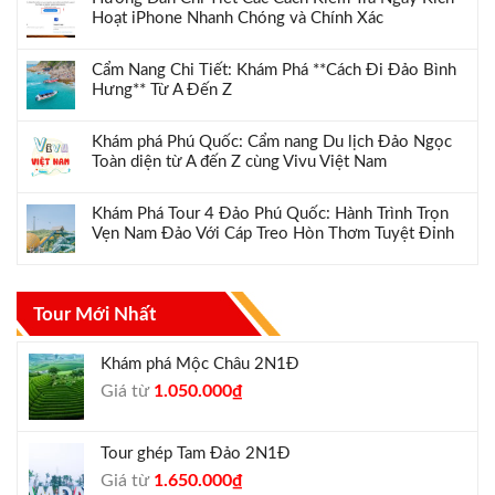
Hoạt iPhone Nhanh Chóng và Chính Xác
Cẩm Nang Chi Tiết: Khám Phá **Cách Đi Đảo Bình
Hưng** Từ A Đến Z
Khám phá Phú Quốc: Cẩm nang Du lịch Đảo Ngọc
Toàn diện từ A đến Z cùng Vivu Việt Nam
Khám Phá Tour 4 Đảo Phú Quốc: Hành Trình Trọn
Vẹn Nam Đảo Với Cáp Treo Hòn Thơm Tuyệt Đỉnh
Tour Mới Nhất
Khám phá Mộc Châu 2N1Đ
Giá
Giá
Giá từ
1.050.000
₫
gốc
hiện
là:
tại
Tour ghép Tam Đảo 2N1Đ
1.300.000₫.
là:
Giá
Giá
Giá từ
1.650.000
₫
1.050.000₫.