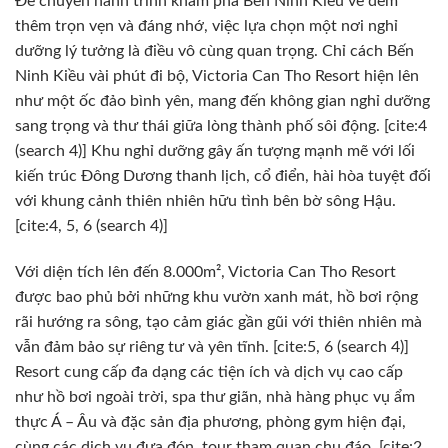
Để chuyến hành trình khám phá Bến Ninh Kiều về đêm
thêm trọn vẹn và đáng nhớ, việc lựa chọn một nơi nghỉ
dưỡng lý tưởng là điều vô cùng quan trọng. Chỉ cách Bến
Ninh Kiều vài phút đi bộ, Victoria Can Tho Resort hiện lên
như một ốc đảo bình yên, mang đến không gian nghỉ dưỡng
sang trọng và thư thái giữa lòng thành phố sôi động. [cite:4
(search 4)] Khu nghỉ dưỡng gây ấn tượng mạnh mẽ với lối
kiến trúc Đông Dương thanh lịch, cổ điển, hài hòa tuyệt đối
với khung cảnh thiên nhiên hữu tình bên bờ sông Hậu.
[cite:4, 5, 6 (search 4)]
Với diện tích lên đến 8.000m², Victoria Can Tho Resort
được bao phủ bởi những khu vườn xanh mát, hồ bơi rộng
rãi hướng ra sông, tạo cảm giác gần gũi với thiên nhiên mà
vẫn đảm bảo sự riêng tư và yên tĩnh. [cite:5, 6 (search 4)]
Resort cung cấp đa dạng các tiện ích và dịch vụ cao cấp
như hồ bơi ngoài trời, spa thư giãn, nhà hàng phục vụ ẩm
thực Á – Âu và đặc sản địa phương, phòng gym hiện đại,
cùng các dịch vụ đưa đón, tour tham quan chu đáo. [cite:2,