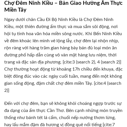
Chợ Đêm Ninh Kiều – Bản Giao Hưởng Ẩm Thực
Miền Tây
Ngay dưới chân Cầu Đi Bộ Ninh Kiều là Chợ Đêm Ninh
Kiều, một thiên đường ẩm thực và mua sắm sôi động, nơi
hội tụ tinh hoa văn hóa miền sông nước. Khi Bến Ninh Kiều
về đêm khoác lên mình vẻ lộng lẫy, chợ đêm lại nhộn nhịp,
rộn ràng với hàng trăm gian hàng bày bán đủ loại món ăn
đường phố hấp dẫn cùng vô vàn mặt hàng lưu niệm, thời
trang và đặc sản địa phương. [cite:3 (search 2), 4 (search 2)]
Chợ thường hoạt động từ khoảng 17h chiều đến khuya, đặc
biệt đông đúc vào các ngày cuối tuần, mang đến một không
gian sống động, đậm chất chợ đêm miền Tây. [cite:4 (search
2)]
Đến với chợ đêm, bạn sẽ không khỏi choáng ngợp trước sự
đa dạng của ẩm thực Cần Thơ. Bên cạnh những món truyền
thống như bánh tét lá cẩm, chuối nếp nướng thơm lừng,
hay lẩu mắm đậm đà hương vị đồng quê nổi tiếng [cite:7