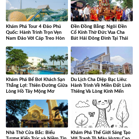
Khám Phá Tour 4 Đảo Phú
Đền Đồng Bằng: Ngôi Đền
Quốc: Hành Trình Trọn Vẹn
Cổ Kính Thờ Đức Vua Cha
Nam Đảo Với Cáp Treo Hòn
Bát Hải Đông Đình Tại Thái
Thơm Tuyệt Đỉnh
Bình
Khám Phá Bể Bơi Khách Sạn
Du Lịch Cha Diệp Bạc Liêu:
Thắng Lợi: Thiên Đường Giữa
Hành Trình Về Miền Đất Linh
Lòng Hồ Tây Mộng Mơ
Thiêng Và Lòng Kính Mến
Nhà Thờ Cửa Bắc: Biểu
Khám Phá Thế Giới Sáng Tạo
Tượng Kiến Trúc và Niềm Tin
Với Tranh Tô Màu Hươu Cao