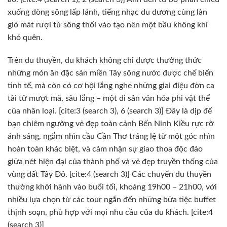
xuống dòng sông lấp lánh, tiếng nhạc du dương cùng làn
gió mát rượi từ sông thổi vào tạo nên một bầu không khí
khó quên.
Trên du thuyền, du khách không chỉ được thưởng thức
những món ăn đặc sản miền Tây sông nước được chế biến
tinh tế, mà còn có cơ hội lắng nghe những giai điệu đờn ca
tài tử mượt mà, sâu lắng – một di sản văn hóa phi vật thể
của nhân loại. [cite:3 (search 3), 6 (search 3)] Đây là dịp để
bạn chiêm ngưỡng vẻ đẹp toàn cảnh Bến Ninh Kiều rực rỡ
ánh sáng, ngắm nhìn cầu Cần Thơ tráng lệ từ một góc nhìn
hoàn toàn khác biệt, và cảm nhận sự giao thoa độc đáo
giữa nét hiện đại của thành phố và vẻ đẹp truyền thống của
vùng đất Tây Đô. [cite:4 (search 3)] Các chuyến du thuyền
thường khởi hành vào buổi tối, khoảng 19h00 – 21h00, với
nhiều lựa chọn từ các tour ngắn đến những bữa tiệc buffet
thịnh soạn, phù hợp với mọi nhu cầu của du khách. [cite:4
(search 3)]