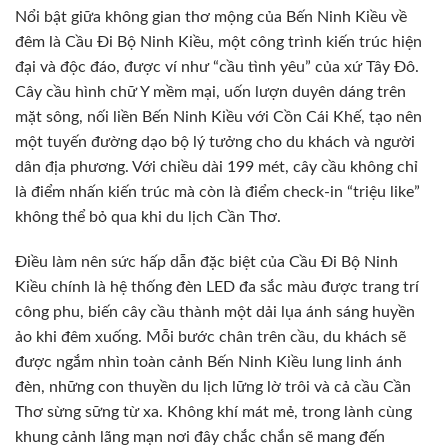
Nổi bật giữa không gian thơ mộng của Bến Ninh Kiều về
đêm là Cầu Đi Bộ Ninh Kiều, một công trình kiến trúc hiện
đại và độc đáo, được ví như “cầu tình yêu” của xứ Tây Đô.
Cây cầu hình chữ Y mềm mại, uốn lượn duyên dáng trên
mặt sông, nối liền Bến Ninh Kiều với Cồn Cái Khế, tạo nên
một tuyến đường dạo bộ lý tưởng cho du khách và người
dân địa phương. Với chiều dài 199 mét, cây cầu không chỉ
là điểm nhấn kiến trúc mà còn là điểm check-in “triệu like”
không thể bỏ qua khi du lịch Cần Thơ.
Điều làm nên sức hấp dẫn đặc biệt của Cầu Đi Bộ Ninh
Kiều chính là hệ thống đèn LED đa sắc màu được trang trí
công phu, biến cây cầu thành một dải lụa ánh sáng huyền
ảo khi đêm xuống. Mỗi bước chân trên cầu, du khách sẽ
được ngắm nhìn toàn cảnh Bến Ninh Kiều lung linh ánh
đèn, những con thuyền du lịch lững lờ trôi và cả cầu Cần
Thơ sừng sững từ xa. Không khí mát mẻ, trong lành cùng
khung cảnh lãng mạn nơi đây chắc chắn sẽ mang đến