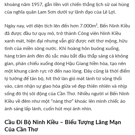
khoảng năm 1957, gắn liền với chiến thắng lịch sử oai hùng
của nghĩa quân Lam Sơn dưới sự lãnh đạo của Lê Lợi.
Ngày nay, với diện tích lên đến hơn 7.000m², Bến Ninh Kiều
đã được đầu tư quy mô, trở thành Công viên Ninh Kiều
xanh mát, hiện đại nhưng vẫn giữ được nét thơ mộng, hữu
tình của miền sông nước. Khi hoàng hôn buông xuống,
hàng trăm ánh đèn đủ sắc màu bắt đầu thắp sáng cả không
gian, phản chiếu xuống dòng Hậu Giang hiền hòa, tạo nên
một khung cảnh rực rỡ đến nao lòng. Đây cũng là thời điểm
lý tưởng để tản bộ, hít thở làn gió mát lành từ sông thổi
vào, cảm nhận sự giao hòa giữa vẻ đẹp thiên nhiên và nhịp
sống đô thị sôi động của Cần Thơ. Nhiều người ví Bến Ninh
Kiều về đêm như một “nàng thơ” khoác lên mình chiếc áo
ánh sáng lấp lánh, cuốn hút mọi ánh nhìn.
Cầu Đi Bộ Ninh Kiều – Biểu Tượng Lãng Mạn
Của Cần Thơ