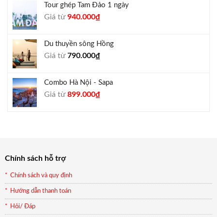
Tour ghép Tam Đảo 1 ngày
1.800.000₫.
là:
Giá
Giá
Giá từ
940.000
₫
1.650.000₫.
gốc
hiện
là:
tại
Du thuyền sông Hồng
1.000.000₫.
là:
Giá từ
790.000
₫
940.000₫.
Combo Hà Nội - Sapa
Giá
Giá
Giá từ
899.000
₫
gốc
hiện
là:
tại
990.000₫.
là:
899.000₫.
Chính sách hỗ trợ
Chính sách và quy định
Hướng dẫn thanh toán
Hỏi/ Đáp