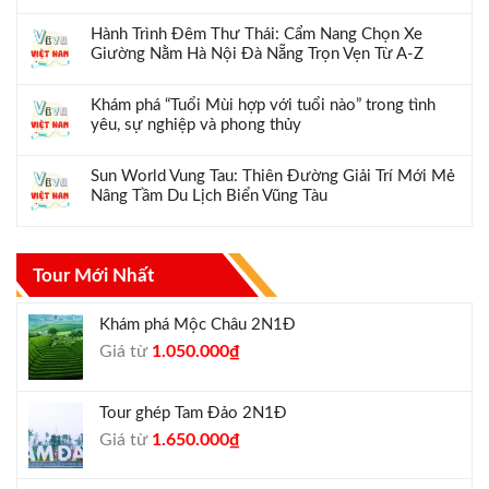
Hành Trình Đêm Thư Thái: Cẩm Nang Chọn Xe
Giường Nằm Hà Nội Đà Nẵng Trọn Vẹn Từ A-Z
Khám phá “Tuổi Mùi hợp với tuổi nào” trong tình
yêu, sự nghiệp và phong thủy
Sun World Vung Tau: Thiên Đường Giải Trí Mới Mẻ
Nâng Tầm Du Lịch Biển Vũng Tàu
Tour Mới Nhất
Khám phá Mộc Châu 2N1Đ
Giá
Giá
Giá từ
1.050.000
₫
gốc
hiện
là:
tại
Tour ghép Tam Đảo 2N1Đ
1.300.000₫.
là:
Giá
Giá
Giá từ
1.650.000
₫
1.050.000₫.
gốc
hiện
là:
tại