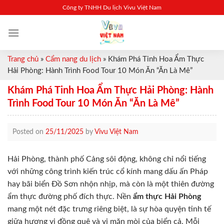
Skip
Công ty TNHH Du lịch Vivu Việt Nam
to
content
Trang chủ
»
Cẩm nang du lịch
»
Khám Phá Tinh Hoa Ẩm Thực
Hải Phòng: Hành Trình Food Tour 10 Món Ăn “Ăn Là Mê”
Khám Phá Tinh Hoa Ẩm Thực Hải Phòng: Hành
Trình Food Tour 10 Món Ăn “Ăn Là Mê”
Posted on
25/11/2025
by
Vivu Việt Nam
Hải Phòng, thành phố Cảng sôi động, không chỉ nổi tiếng
với những công trình kiến trúc cổ kính mang dấu ấn Pháp
hay bãi biển Đồ Sơn nhộn nhịp, mà còn là một thiên đường
ẩm thực đường phố đích thực. Nền
ẩm thực Hải Phòng
mang một nét đặc trưng riêng biệt, là sự hòa quyện tinh tế
giữa hương vị đồng quê và vị mặn mòi của biển cả. Mỗi