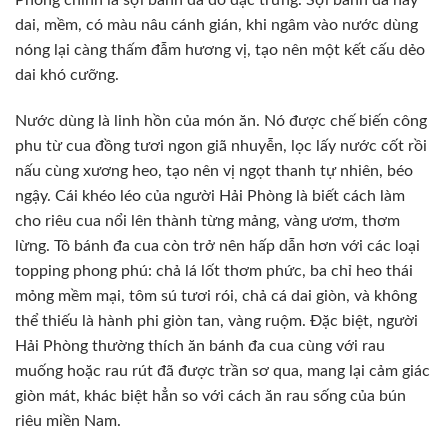
Phòng chính là sợi bánh đa đỏ đặc trưng. Sợi bánh đa này
dai, mềm, có màu nâu cánh gián, khi ngâm vào nước dùng
nóng lại càng thấm đẫm hương vị, tạo nên một kết cấu dẻo
dai khó cưỡng.
Nước dùng là linh hồn của món ăn. Nó được chế biến công
phu từ cua đồng tươi ngon giã nhuyễn, lọc lấy nước cốt rồi
nấu cùng xương heo, tạo nên vị ngọt thanh tự nhiên, béo
ngậy. Cái khéo léo của người Hải Phòng là biết cách làm
cho riêu cua nổi lên thành từng mảng, vàng ươm, thơm
lừng. Tô bánh đa cua còn trở nên hấp dẫn hơn với các loại
topping phong phú: chả lá lốt thơm phức, ba chỉ heo thái
mỏng mềm mại, tôm sú tươi rói, chả cá dai giòn, và không
thể thiếu là hành phi giòn tan, vàng ruộm. Đặc biệt, người
Hải Phòng thường thích ăn bánh đa cua cùng với rau
muống hoặc rau rút đã được trần sơ qua, mang lại cảm giác
giòn mát, khác biệt hẳn so với cách ăn rau sống của bún
riêu miền Nam.