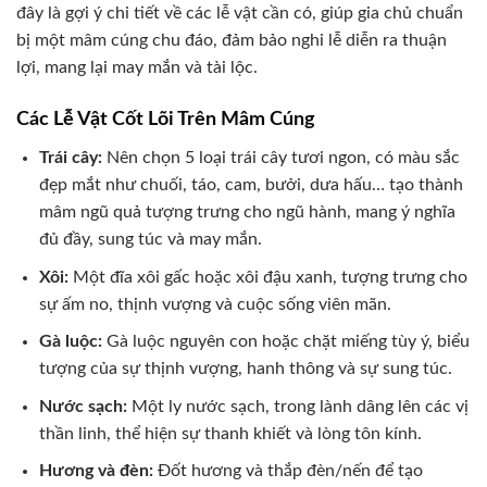
đây là gợi ý chi tiết về các lễ vật cần có, giúp gia chủ chuẩn
bị một mâm cúng chu đáo, đảm bảo nghi lễ diễn ra thuận
lợi, mang lại may mắn và tài lộc.
Các Lễ Vật Cốt Lõi Trên Mâm Cúng
Trái cây:
Nên chọn 5 loại trái cây tươi ngon, có màu sắc
đẹp mắt như chuối, táo, cam, bưởi, dưa hấu… tạo thành
mâm ngũ quả tượng trưng cho ngũ hành, mang ý nghĩa
đủ đầy, sung túc và may mắn.
Xôi:
Một đĩa xôi gấc hoặc xôi đậu xanh, tượng trưng cho
sự ấm no, thịnh vượng và cuộc sống viên mãn.
Gà luộc:
Gà luộc nguyên con hoặc chặt miếng tùy ý, biểu
tượng của sự thịnh vượng, hanh thông và sự sung túc.
Nước sạch:
Một ly nước sạch, trong lành dâng lên các vị
thần linh, thể hiện sự thanh khiết và lòng tôn kính.
Hương và đèn:
Đốt hương và thắp đèn/nến để tạo