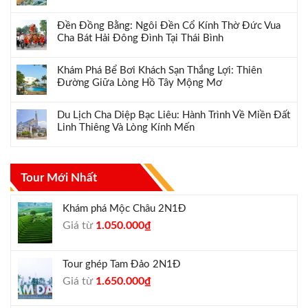
Đền Đồng Bằng: Ngôi Đền Cổ Kính Thờ Đức Vua
Cha Bát Hải Đông Đình Tại Thái Bình
Khám Phá Bể Bơi Khách Sạn Thắng Lợi: Thiên
Đường Giữa Lòng Hồ Tây Mộng Mơ
Du Lịch Cha Diệp Bạc Liêu: Hành Trình Về Miền Đất
Linh Thiêng Và Lòng Kính Mến
Tour Mới Nhất
Khám phá Mộc Châu 2N1Đ
Giá
Giá
Giá từ
1.050.000
₫
gốc
hiện
là:
tại
Tour ghép Tam Đảo 2N1Đ
1.300.000₫.
là:
Giá
Giá
Giá từ
1.650.000
₫
1.050.000₫.
gốc
hiện