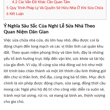
4.2
Các Vấn Đề Khác Cần Quan Tâm
5
Quy Trình Pháp Lý Và Quyền Sở Hữu Nhà Ở Khi Sửa Chữa
6
Kết Luận
Ý Nghĩa Sâu Sắc Của Nghi Lễ Sửa Nhà Theo
Quan Niệm Dân Gian
Việc sửa chữa nhà cửa, dù lớn hay nhỏ, đều được coi là
động chạm đến long mạch và các vị thần linh cai quản khu
đất. Theo quan niệm phong thủy và tâm linh, đây là những
yếu tố ảnh hưởng trực tiếp đến vận khí, sức khỏe và tài lộc
của gia đình. Vì vậy, lễ cúng sửa nhà đóng vai trò như một
lời trình báo chân thành và một lời thỉnh cầu linh thiêng gửi
đến chư vị thần linh, thổ địa, cùng ông bà tổ tiên. Mục đích
chính là xin phép được động chạm, sửa sang, đồng thời cầu
mong các Ngài phù hộ độ trì cho công việc diễn ra suôn sẻ,
tránh mọi tai ương, rủi ro, và mang lại bình an, thịnh vượng
cho gia chủ.