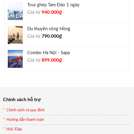
là:
tại
Tour ghép Tam Đảo 1 ngày
1.800.000₫.
là:
Giá
Giá
Giá từ
940.000
₫
1.650.000₫.
gốc
hiện
là:
tại
Du thuyền sông Hồng
1.000.000₫.
là:
Giá từ
790.000
₫
940.000₫.
Combo Hà Nội - Sapa
Giá
Giá
Giá từ
899.000
₫
gốc
hiện
là:
tại
990.000₫.
là:
899.000₫.
Chính sách hỗ trợ
Chính sách và quy định
Hướng dẫn thanh toán
Hỏi/ Đáp