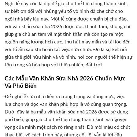
Nghi lễ này còn là dịp để gia chủ thể hiện lòng thành kính,
sự biết ơn đối với những yếu tố vô hình đã che chở cho
ngôi nhà bấy lâu nay. Một lễ cúng được chuẩn bị chu đáo,
với văn khấn sửa nhà 2026 được đọc thành tâm, không chỉ
giúp gia chủ an tâm về mặt tinh thần mà còn tạo ra một
nguồn năng lượng tích cực, thu hút may mắn và tài lộc đến
với tổ ấm sau khi hoàn tất việc sửa chữa. Đó là sự kết nối
giữa thế giới hữu hình và vô hình, nơi con người thể hiện sự
tôn trọng và hòa hợp với thiên nhiên, đất trời.
Các Mẫu Văn Khấn Sửa Nhà 2026 Chuẩn Mực
Và Phổ Biến
Để nghi lễ sửa nhà diễn ra trang trọng và đúng mực, việc
lựa chọn và đọc văn khấn phù hợp là vô cùng quan trọng.
Dưới đây là ba mẫu văn khấn sửa nhà 2026 được sử dụng
phổ biến, giúp gia chủ thể hiện lòng thành kính và nguyện
vọng của mình một cách rõ ràng nhất. Dù mỗi mẫu có chút
khác biệt về cách trình bày, nhưng cốt lõi vẫn là lời cầu