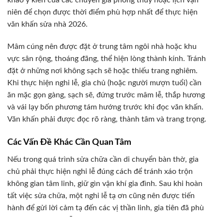
khảo ý kiến của các chuyên gia phong thủy hoặc lịch vạn
niên để chọn được thời điểm phù hợp nhất để thực hiện
văn khấn sửa nhà 2026.
Mâm cúng nên được đặt ở trung tâm ngôi nhà hoặc khu
vực sân rộng, thoáng đãng, thể hiện lòng thành kính. Tránh
đặt ở những nơi không sạch sẽ hoặc thiếu trang nghiêm.
Khi thực hiện nghi lễ, gia chủ (hoặc người mượn tuổi) cần
ăn mặc gọn gàng, sạch sẽ, đứng trước mâm lễ, thắp hương
và vái lạy bốn phương tám hướng trước khi đọc văn khấn.
Văn khấn phải được đọc rõ ràng, thành tâm và trang trọng.
Các Vấn Đề Khác Cần Quan Tâm
Nếu trong quá trình sửa chữa cần di chuyển bàn thờ, gia
chủ phải thực hiện nghi lễ đúng cách để tránh xáo trộn
không gian tâm linh, giữ gìn vận khí gia đình. Sau khi hoàn
tất việc sửa chữa, một nghi lễ tạ ơn cũng nên được tiến
hành để gửi lời cảm tạ đến các vị thần linh, gia tiên đã phù