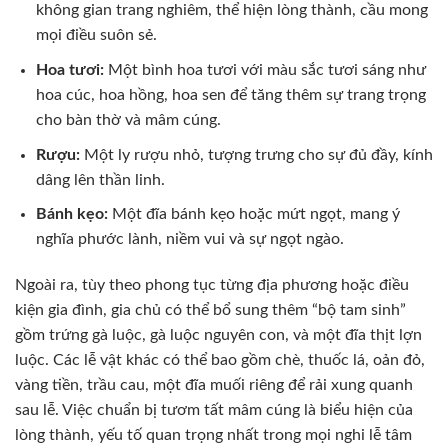
không gian trang nghiêm, thể hiện lòng thành, cầu mong
mọi điều suôn sẻ.
Hoa tươi:
Một bình hoa tươi với màu sắc tươi sáng như
hoa cúc, hoa hồng, hoa sen để tăng thêm sự trang trọng
cho bàn thờ và mâm cúng.
Rượu:
Một ly rượu nhỏ, tượng trưng cho sự đủ đầy, kính
dâng lên thần linh.
Bánh kẹo:
Một đĩa bánh kẹo hoặc mứt ngọt, mang ý
nghĩa phước lành, niềm vui và sự ngọt ngào.
Ngoài ra, tùy theo phong tục từng địa phương hoặc điều
kiện gia đình, gia chủ có thể bổ sung thêm “bộ tam sinh”
gồm trứng gà luộc, gà luộc nguyên con, và một đĩa thịt lợn
luộc. Các lễ vật khác có thể bao gồm chè, thuốc lá, oản đỏ,
vàng tiền, trầu cau, một đĩa muối riêng để rải xung quanh
sau lễ. Việc chuẩn bị tươm tất mâm cúng là biểu hiện của
lòng thành, yếu tố quan trọng nhất trong mọi nghi lễ tâm