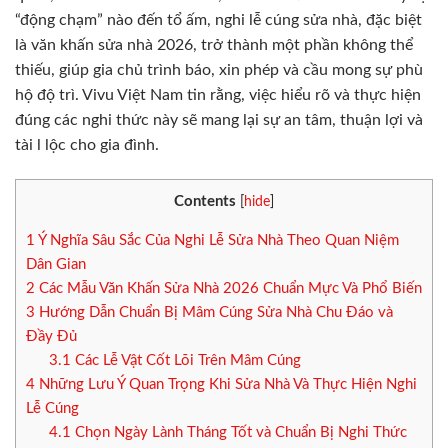
“động chạm” nào đến tổ ấm, nghi lễ cúng sửa nhà, đặc biệt
là văn khấn sửa nhà 2026, trở thành một phần không thể
thiếu, giúp gia chủ trình báo, xin phép và cầu mong sự phù
hộ độ trì. Vivu Việt Nam tin rằng, việc hiểu rõ và thực hiện
đúng các nghi thức này sẽ mang lại sự an tâm, thuận lợi và
tài l lộc cho gia đình.
Contents
[
hide
]
1
Ý Nghĩa Sâu Sắc Của Nghi Lễ Sửa Nhà Theo Quan Niệm
Dân Gian
2
Các Mẫu Văn Khấn Sửa Nhà 2026 Chuẩn Mực Và Phổ Biến
3
Hướng Dẫn Chuẩn Bị Mâm Cúng Sửa Nhà Chu Đáo và
Đầy Đủ
3.1
Các Lễ Vật Cốt Lõi Trên Mâm Cúng
4
Những Lưu Ý Quan Trọng Khi Sửa Nhà Và Thực Hiện Nghi
Lễ Cúng
4.1
Chọn Ngày Lành Tháng Tốt và Chuẩn Bị Nghi Thức