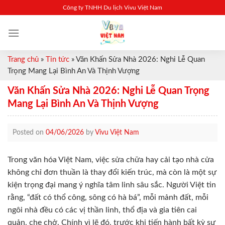
Skip
Công ty TNHH Du lịch Vivu Việt Nam
to
content
Trang chủ
»
Tin tức
»
Văn Khấn Sửa Nhà 2026: Nghi Lễ Quan
Trọng Mang Lại Bình An Và Thịnh Vượng
Văn Khấn Sửa Nhà 2026: Nghi Lễ Quan Trọng
Mang Lại Bình An Và Thịnh Vượng
Posted on
04/06/2026
by
Vivu Việt Nam
Trong văn hóa Việt Nam, việc sửa chữa hay cải tạo nhà cửa
không chỉ đơn thuần là thay đổi kiến trúc, mà còn là một sự
kiện trọng đại mang ý nghĩa tâm linh sâu sắc. Người Việt tin
rằng, “đất có thổ công, sông có hà bá”, mỗi mảnh đất, mỗi
ngôi nhà đều có các vị thần linh, thổ địa và gia tiên cai
quản, che chở. Chính vì lẽ đó, trước khi tiến hành bất kỳ sự