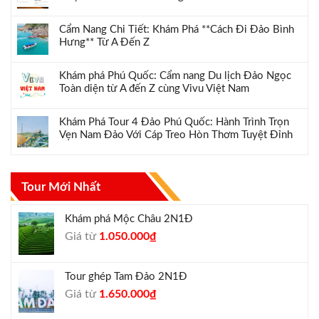
Cẩm Nang Chi Tiết: Khám Phá **Cách Đi Đảo Bình
Hưng** Từ A Đến Z
Khám phá Phú Quốc: Cẩm nang Du lịch Đảo Ngọc
Toàn diện từ A đến Z cùng Vivu Việt Nam
Khám Phá Tour 4 Đảo Phú Quốc: Hành Trình Trọn
Vẹn Nam Đảo Với Cáp Treo Hòn Thơm Tuyệt Đỉnh
Tour Mới Nhất
Khám phá Mộc Châu 2N1Đ
Giá
Giá
Giá từ
1.050.000
₫
gốc
hiện
là:
tại
Tour ghép Tam Đảo 2N1Đ
1.300.000₫.
là:
Giá
Giá
Giá từ
1.650.000
₫
1.050.000₫.
gốc
hiện