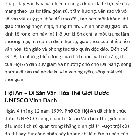
Pháp, Tây Ban Nha và nhiều quốc gia khác đã tề tựu về đây,
mang theo lụa tơ tằm, gốm sứ, trầm hương, yến sào và vô
số sản vật quý giá khác để trao đổi, tạo nên một không khí
giao thương nhộn nhịp, hưng thịnh. Chính nhờ sự giao lưu
kinh tế rộng lớn này mà Hội An không chỉ là một trung tâm
thương mại, mà còn là điểm hội tụ, giao thoa của nhiều nền
văn hóa, tôn giáo và phong tục tập quán độc đáo. Đến thế
kỷ 19, do những biến động của thời cuộc, vai trò cảng thị
của Hội An dần suy giảm và nhường chỗ cho Đà Nẵng, song
những di sản mà nó để lại vẫn vẹn nguyên, sống mãi với
thời gian.
Hội An – Di Sản Văn Hóa Thế Giới Được
UNESCO Vinh Danh
Ngày 4 tháng 12 năm 1999,
Phố Cổ Hội An
đã chính thức
được UNESCO công nhận là Di sản Văn hóa Thế giới, một
dấu mốc lịch sử quan trọng khẳng định giá trị vượt trội của
đô thị này. Sự công nhận này không chỉ là niềm tự hào của