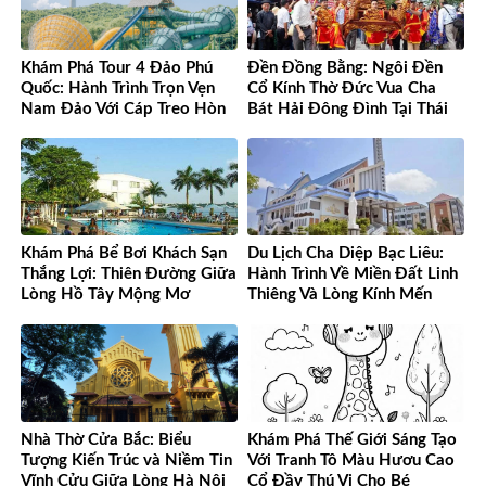
Khám Phá Tour 4 Đảo Phú
Đền Đồng Bằng: Ngôi Đền
Quốc: Hành Trình Trọn Vẹn
Cổ Kính Thờ Đức Vua Cha
Nam Đảo Với Cáp Treo Hòn
Bát Hải Đông Đình Tại Thái
Thơm Tuyệt Đỉnh
Bình
Khám Phá Bể Bơi Khách Sạn
Du Lịch Cha Diệp Bạc Liêu:
Thắng Lợi: Thiên Đường Giữa
Hành Trình Về Miền Đất Linh
Lòng Hồ Tây Mộng Mơ
Thiêng Và Lòng Kính Mến
Nhà Thờ Cửa Bắc: Biểu
Khám Phá Thế Giới Sáng Tạo
Tượng Kiến Trúc và Niềm Tin
Với Tranh Tô Màu Hươu Cao
Vĩnh Cửu Giữa Lòng Hà Nội
Cổ Đầy Thú Vị Cho Bé