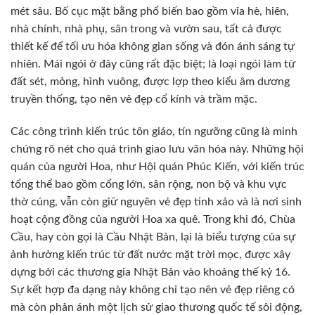
mét sâu. Bố cục mặt bằng phổ biến bao gồm vỉa hè, hiên,
nhà chính, nhà phụ, sân trong và vườn sau, tất cả được
thiết kế để tối ưu hóa không gian sống và đón ánh sáng tự
nhiên. Mái ngói ở đây cũng rất đặc biệt; là loại ngói làm từ
đất sét, mỏng, hình vuông, được lợp theo kiểu âm dương
truyền thống, tạo nên vẻ đẹp cổ kính và trầm mặc.
Các công trình kiến trúc tôn giáo, tín ngưỡng cũng là minh
chứng rõ nét cho quá trình giao lưu văn hóa này. Những hội
quán của người Hoa, như Hội quán Phúc Kiến, với kiến trúc
tổng thể bao gồm cổng lớn, sân rộng, non bộ và khu vực
thờ cúng, vẫn còn giữ nguyên vẻ đẹp tinh xảo và là nơi sinh
hoạt cộng đồng của người Hoa xa quê. Trong khi đó, Chùa
Cầu, hay còn gọi là Cầu Nhật Bản, lại là biểu tượng của sự
ảnh hưởng kiến trúc từ đất nước mặt trời mọc, được xây
dựng bởi các thương gia Nhật Bản vào khoảng thế kỷ 16.
Sự kết hợp đa dạng này không chỉ tạo nên vẻ đẹp riêng có
mà còn phản ánh một lịch sử giao thương quốc tế sôi động,