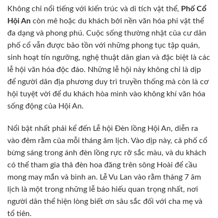
Không chỉ nổi tiếng với kiến trúc và di tích vật thể,
Phố Cổ
Hội An
còn mê hoặc du khách bởi nền văn hóa phi vật thể
đa dạng và phong phú. Cuộc sống thường nhật của cư dân
phố cổ vẫn được bảo tồn với những phong tục tập quán,
sinh hoạt tín ngưỡng, nghệ thuật dân gian và đặc biệt là các
lễ hội văn hóa độc đáo. Những lễ hội này không chỉ là dịp
để người dân địa phương duy trì truyền thống mà còn là cơ
hội tuyệt vời để du khách hòa mình vào không khí văn hóa
sống động của Hội An.
Nổi bật nhất phải kể đến Lễ hội Đèn lồng Hội An, diễn ra
vào đêm rằm của mỗi tháng âm lịch. Vào dịp này, cả phố cổ
bừng sáng trong ánh đèn lồng rực rỡ sắc màu, và du khách
có thể tham gia thả đèn hoa đăng trên sông Hoài để cầu
mong may mắn và bình an. Lễ Vu Lan vào rằm tháng 7 âm
lịch là một trong những lễ báo hiếu quan trọng nhất, nơi
người dân thể hiện lòng biết ơn sâu sắc đối với cha mẹ và
tổ tiên.