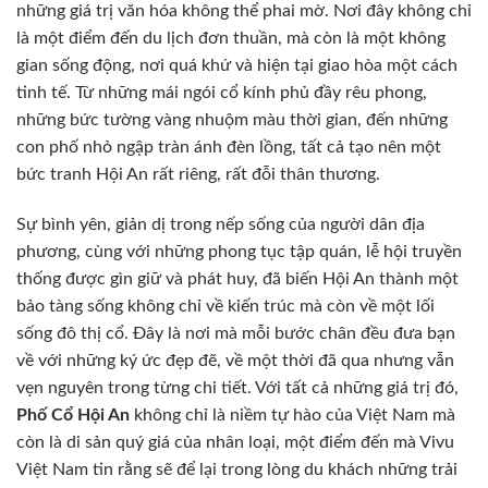
những giá trị văn hóa không thể phai mờ. Nơi đây không chỉ
là một điểm đến du lịch đơn thuần, mà còn là một không
gian sống động, nơi quá khứ và hiện tại giao hòa một cách
tinh tế. Từ những mái ngói cổ kính phủ đầy rêu phong,
những bức tường vàng nhuộm màu thời gian, đến những
con phố nhỏ ngập tràn ánh đèn lồng, tất cả tạo nên một
bức tranh Hội An rất riêng, rất đỗi thân thương.
Sự bình yên, giản dị trong nếp sống của người dân địa
phương, cùng với những phong tục tập quán, lễ hội truyền
thống được gìn giữ và phát huy, đã biến Hội An thành một
bảo tàng sống không chỉ về kiến trúc mà còn về một lối
sống đô thị cổ. Đây là nơi mà mỗi bước chân đều đưa bạn
về với những ký ức đẹp đẽ, về một thời đã qua nhưng vẫn
vẹn nguyên trong từng chi tiết. Với tất cả những giá trị đó,
Phố Cổ Hội An
không chỉ là niềm tự hào của Việt Nam mà
còn là di sản quý giá của nhân loại, một điểm đến mà Vivu
Việt Nam tin rằng sẽ để lại trong lòng du khách những trải