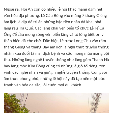
Ngoài ra, Hội An còn có nhiều lễ hội khác mang đậm nét
văn hóa địa phương. Lễ Cầu Bông vào mùng 7 tháng Giêng
âm lịch là dịp để tri ân những bậc tiền nhân đã khai phá
làng rau Trà Quế. Các làng chài ven biển tổ chức Lễ Tế Cá
Ông để cầu mong sóng yên biển lặng và tỏ lòng biết ơn vị
thần biển đã che chở. Đặc biệt, Lễ rước Long Chu vào rằm
tháng Giêng và tháng Bảy âm lịch là nghi thức truyền thống
nhằm xua đuổi tà ma, dịch bệnh và cầu mong mùa màng bội
thu. Những làng nghề truyền thống như làng gốm Thanh Hà
hay làng mộc Kim Bồng cũng có những lễ giỗ tổ riêng, tôn
vinh các nghệ nhân và giữ gìn nghề truyền thống. Cùng với
ẩm thực phong phú, những lễ hội này đã tạo nên một bức
tranh văn hóa đa sắc, lôi cuốn mọi du khách.