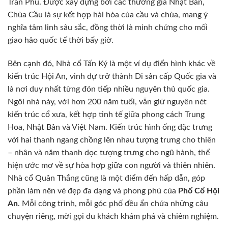
Trần Phú. Được xây dựng bởi các thương gia Nhật Bản,
Chùa Cầu là sự kết hợp hài hòa của cầu và chùa, mang ý
nghĩa tâm linh sâu sắc, đồng thời là minh chứng cho mối
giao hảo quốc tế thời bấy giờ.
Bên cạnh đó, Nhà cổ Tấn Ký là một ví dụ điển hình khác về
kiến trúc Hội An, vinh dự trở thành Di sản cấp Quốc gia và
là nơi duy nhất từng đón tiếp nhiều nguyên thủ quốc gia.
Ngôi nhà này, với hơn 200 năm tuổi, vẫn giữ nguyên nét
kiến trúc cổ xưa, kết hợp tinh tế giữa phong cách Trung
Hoa, Nhật Bản và Việt Nam. Kiến trúc hình ống đặc trưng
với hai thanh ngang chồng lên nhau tượng trưng cho thiên
– nhân và năm thanh dọc tượng trưng cho ngũ hành, thể
hiện ước mơ về sự hòa hợp giữa con người và thiên nhiên.
Nhà cổ Quân Thắng cũng là một điểm đến hấp dẫn, góp
phần làm nên vẻ đẹp đa dạng và phong phú của
Phố Cổ Hội
An
. Mỗi công trình, mỗi góc phố đều ẩn chứa những câu
chuyện riêng, mời gọi du khách khám phá và chiêm nghiệm.