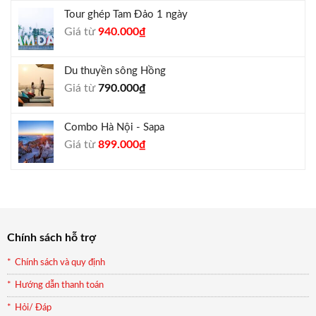
là:
tại
Tour ghép Tam Đảo 1 ngày
1.800.000₫.
là:
Giá
Giá
Giá từ
940.000
₫
1.650.000₫.
gốc
hiện
là:
tại
Du thuyền sông Hồng
1.000.000₫.
là:
Giá từ
790.000
₫
940.000₫.
Combo Hà Nội - Sapa
Giá
Giá
Giá từ
899.000
₫
gốc
hiện
là:
tại
990.000₫.
là:
899.000₫.
Chính sách hỗ trợ
Chính sách và quy định
Hướng dẫn thanh toán
Hỏi/ Đáp