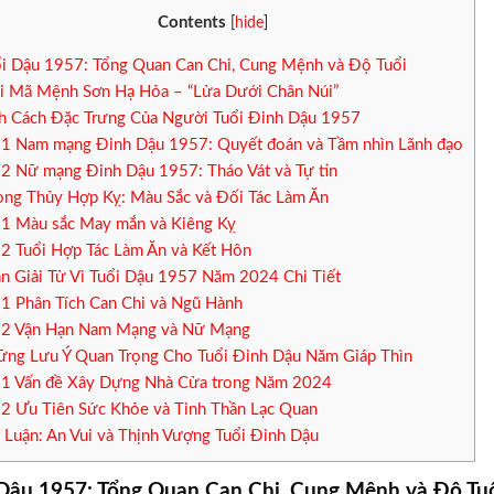
Contents
[
hide
]
i Dậu 1957: Tổng Quan Can Chi, Cung Mệnh và Độ Tuổi
i Mã Mệnh Sơn Hạ Hỏa – “Lửa Dưới Chân Núi”
h Cách Đặc Trưng Của Người Tuổi Đinh Dậu 1957
.1
Nam mạng Đinh Dậu 1957: Quyết đoán và Tầm nhìn Lãnh đạo
.2
Nữ mạng Đinh Dậu 1957: Tháo Vát và Tự tin
ng Thủy Hợp Kỵ: Màu Sắc và Đối Tác Làm Ăn
.1
Màu sắc May mắn và Kiêng Kỵ
.2
Tuổi Hợp Tác Làm Ăn và Kết Hôn
n Giải Tử Vi Tuổi Dậu 1957 Năm 2024 Chi Tiết
.1
Phân Tích Can Chi và Ngũ Hành
.2
Vận Hạn Nam Mạng và Nữ Mạng
ng Lưu Ý Quan Trọng Cho Tuổi Đinh Dậu Năm Giáp Thìn
.1
Vấn đề Xây Dựng Nhà Cửa trong Năm 2024
.2
Ưu Tiên Sức Khỏe và Tinh Thần Lạc Quan
 Luận: An Vui và Thịnh Vượng Tuổi Đinh Dậu
 Dậu 1957: Tổng Quan Can Chi, Cung Mệnh và Độ Tu