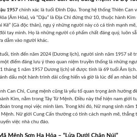
Dậu 1957
chính xác là tuổi Đinh Dậu. Trong hệ thống Thiên Can v
ỏa (Âm Hỏa), và “Dậu” là Địa Chi đứng thứ 10, thuộc hành Kim 
i Kê” (Gà độc thân), ngụ ý những người này có cá tính mạnh mẽ,
đôi tay mình. Họ là những người có phẩm chất đáng quý, luôn sẵ
a dẫm vào người khác.
tuổi, tính đến năm 2024 (Dương lịch), người sinh năm 1957 sẽ tr
 một điểm đáng lưu ý theo quan niệm truyền thống là những ngườ
1 tháng 1 năm 1957 Dương lịch) sẽ được tính là 69 tuổi Âm lịch.
ánh dấu một hành trình dài cống hiến và giờ là lúc để an nhàn b
nh Can Chi, Cung mệnh cũng là yếu tố quan trọng ảnh hưởng 
hành Kim, nằm trong Tây Tứ Mệnh. Điều này thể hiện nam giới tuổi
đoán trong mọi việc mình làm. Trong khi đó, Nữ mạng sinh năm
 Mệnh. Nữ giới Cung Cấn thường có tính cách mạnh mẽ, thẳng thắ
uyến việc nhà chu đáo.
 Mã Mệnh Sơn Hạ Hỏa – “Lửa Dưới Chân Núi”