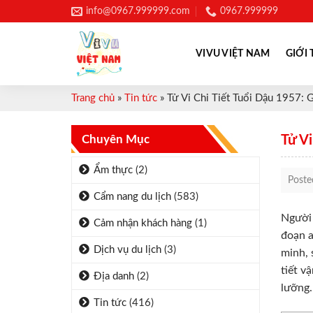
Skip
info@0967.999999.com
0967.999999
to
content
VIVU VIỆT NAM
GIỚI 
Trang chủ
»
Tin tức
»
Tử Vi Chi Tiết Tuổi Dậu 1957: 
Chuyên Mục
Tử V
Ẩm thực
(2)
Post
Cẩm nang du lịch
(583)
Người 
Cảm nhận khách hàng
(1)
đoạn a
Dịch vụ du lịch
(3)
minh, 
tiết v
Địa danh
(2)
lưỡng.
Tin tức
(416)