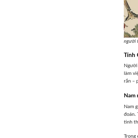
người 
Tính
Người 
làm vi
rắn – 
Nam m
Nam g
đoán. 
tinh t
Trong 