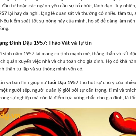
 đầu tư hoặc các ngành yêu cầu sự tổ chức, lãnh đạo. Tuy nhiên
957
lại hay đa nghi, lặng lẽ quan sát và thường có nhiều tâm tư, 
 Nếu kiểm soát tốt sự nóng nảy của mình, họ sẽ dễ dàng làm nên 
đồng.
ng Đinh Dậu 1957: Tháo Vát và Tự tin
i sinh năm 1957 lại mang cá tính mạnh mẽ, thẳng thắn và rất độ
ách quán xuyến việc nhà và chu toàn cho gia đình. Họ có khả n
nh thần tự lập và sự thông minh vốn có.
tin và bản lĩnh giúp nữ
tuổi Dậu 1957
thu hút sự chú ý của nhiều 
 một người sếp, người quản lý giỏi bởi sự cẩn trọng, tỉ mỉ và tr
rong sự nghiệp mà còn là điểm tựa vững chắc cho gia đình, là tấ