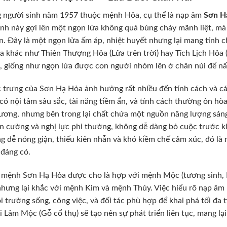
 người sinh năm 1957 thuộc mệnh Hỏa, cụ thể là nạp âm
Sơn H
nh này gợi lên một ngọn lửa không quá bùng cháy mãnh liệt, mà
n. Đây là một ngọn lửa ấm áp, nhiệt huyết nhưng lại mang tính c
 khác như Thiên Thượng Hỏa (Lửa trên trời) hay Tích Lịch Hỏa (
ì, giống như ngọn lửa được con người nhóm lên ở chân núi để n
 trưng của Sơn Hạ Hỏa ảnh hưởng rất nhiều đến tính cách và c
có nội tâm sâu sắc, tài năng tiềm ẩn, và tính cách thường ôn h
ương, nhưng bên trong lại chất chứa một nguồn năng lượng sáng
ên cường và nghị lực phi thường, không dễ dàng bỏ cuộc trước kh
g dễ nóng giận, thiếu kiên nhẫn và khó kiềm chế cảm xúc, đó là 
đáng có.
 mệnh Sơn Hạ Hỏa được cho là hợp với mệnh Mộc (tương sinh, 
nhưng lại khắc với mệnh Kim và mệnh Thủy. Việc hiểu rõ nạp âm
i trường sống, công việc, và đối tác phù hợp để khai phá tối đa 
i Lâm Mộc (Gỗ cổ thụ) sẽ tạo nên sự phát triển liên tục, mang l