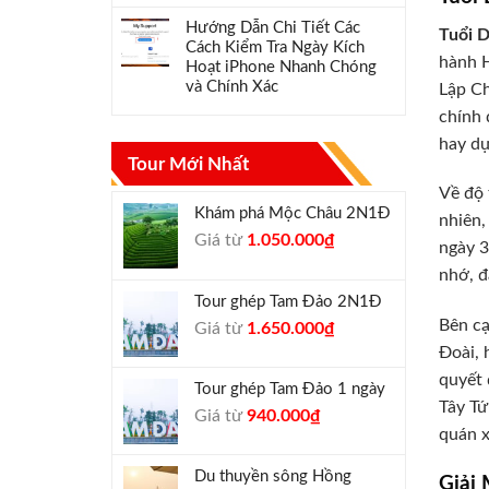
Hướng Dẫn Chi Tiết Các
Tuổi 
Cách Kiểm Tra Ngày Kích
hành H
Hoạt iPhone Nhanh Chóng
và Chính Xác
Lập Ch
chính 
hay dự
Tour Mới Nhất
Về độ 
Khám phá Mộc Châu 2N1Đ
nhiên,
Giá
Giá
Giá từ
1.050.000
₫
ngày 3
gốc
hiện
nhớ, đ
là:
tại
Tour ghép Tam Đảo 2N1Đ
1.300.000₫.
là:
Bên cạ
Giá
Giá
Giá từ
1.650.000
₫
1.050.000₫.
gốc
hiện
Đoài, 
là:
tại
quyết 
Tour ghép Tam Đảo 1 ngày
1.800.000₫.
là:
Tây Tứ
Giá
Giá
Giá từ
940.000
₫
1.650.000₫.
quán x
gốc
hiện
là:
tại
Du thuyền sông Hồng
Giải
1.000.000₫.
là: