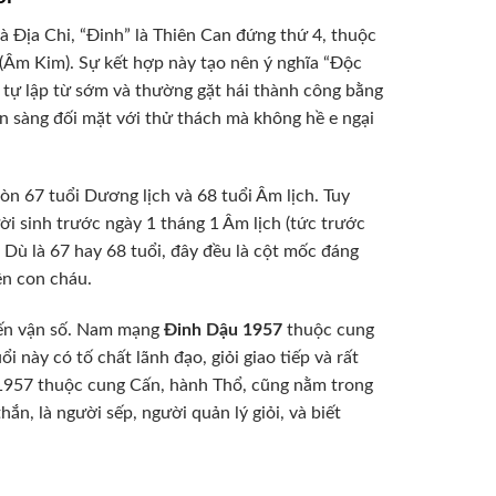
à Địa Chi, “Đinh” là Thiên Can đứng thứ 4, thuộc
(Âm Kim). Sự kết hợp này tạo nên ý nghĩa “Độc
 tự lập từ sớm và thường gặt hái thành công bằng
n sàng đối mặt với thử thách mà không hề e ngại
òn 67 tuổi Dương lịch và 68 tuổi Âm lịch. Tuy
i sinh trước ngày 1 tháng 1 Âm lịch (tức trước
 Dù là 67 hay 68 tuổi, đây đều là cột mốc đáng
ên con cháu.
đến vận số. Nam mạng
Đinh Dậu 1957
thuộc cung
 này có tố chất lãnh đạo, giỏi giao tiếp và rất
 1957 thuộc cung Cấn, hành Thổ, cũng nằm trong
n, là người sếp, người quản lý giỏi, và biết