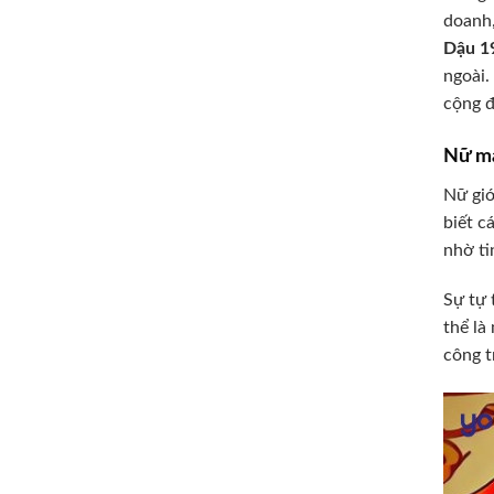
doanh,
Dậu 1
ngoài.
cộng 
Nữ mạ
Nữ giớ
biết c
nhờ ti
Sự tự 
thể là
công t