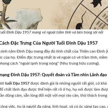
tuổi Đinh Dậu 1957 mang vẻ ngoài trầm tĩnh và bên trong sôi nổi
 Cách Đặc Trưng Của Người Tuổi Đinh Dậu 1957
sinh năm Đinh Dậu mang đầy đủ tính chất của Thiên can Đinh (Â
ệc của họ. Điểm đặc trưng nhất là vẻ ngoài có vẻ trầm tĩnh, mềm
phong cách “ngoài lạnh trong nóng” (Nhu trung hữu cương).
ạng Đinh Dậu 1957: Quyết đoán và Tầm nhìn Lãnh đạo
iới
tuổi Dậu 1957
được đánh giá là những người rất giỏi, có kh
Tố chất lãnh đạo được thể hiện rất rõ ở họ, họ nói được làm đư
hần dũng cảm, sẵn lòng đối mặt với mọi rào cản, thử thách trong
công việc, họ là người đa năng, linh hoạt, và có óc sáng tạo cao