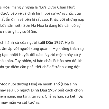
ạ Hỏa
, mang ý nghĩa là “Lửa Dưới Chân Núi”.
 được bảo vệ và định hình bởi sự vững chắc của
hất ổn định và bền bỉ rất cao. Khác với những nạp
Lửa sấm sét), Sơn Hạ Hỏa là dạng lửa cần có sự
ấu nướng hay sưởi ấm.
ách hành xử của người
tuổi Dậu 1957
. Họ là
òa, ấm áp với người xung quanh. Họ không thích sự
 tạo, nhiệt huyết dồi dào. Người mệnh này có ý
ó khăn. Tuy nhiên, vì bản chất là Hỏa nên đôi khi
nhược điểm cần phải tiết chế để tránh xung đột
Mộc nuôi dưỡng Hỏa) và mệnh Thổ (Hỏa sinh
 này sẽ giúp người
Đinh Dậu 1957
biết cách chọn
tiềm năng, gia tăng tài vận. Chẳng hạn, sự kết hợp
ại may mắn và cát tường.