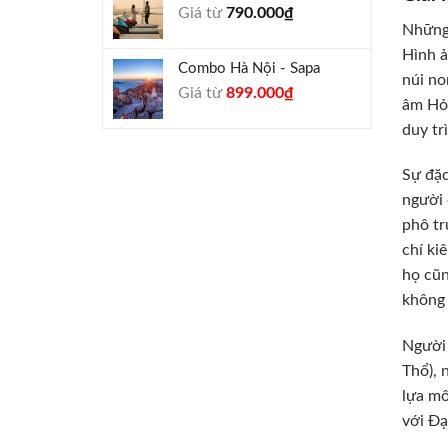
Giá từ
790.000
₫
940.000₫.
Những
Hình ả
Combo Hà Nội - Sapa
núi no
Giá
Giá
Giá từ
899.000
₫
âm Hỏa
gốc
hiện
duy tr
là:
tại
990.000₫.
là:
Sự đặc
899.000₫.
người 
phô tr
chí ki
họ cũn
không 
Người
Thổ), 
lựa mô
với Đạ