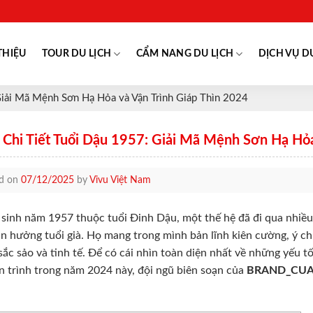
THIỆU
TOUR DU LỊCH
CẨM NANG DU LỊCH
DỊCH VỤ D
Giải Mã Mệnh Sơn Hạ Hỏa và Vận Trình Giáp Thìn 2024
i Chi Tiết Tuổi Dậu 1957: Giải Mã Mệnh Sơn Hạ Hỏa
ed on
07/12/2025
by
Vivu Việt Nam
sinh năm 1957 thuộc tuổi Đinh Dậu, một thế hệ đã đi qua nhiều 
n hưởng tuổi già. Họ mang trong mình bản lĩnh kiên cường, ý chí
sắc sảo và tinh tế. Để có cái nhìn toàn diện nhất về những yếu tố
ận trình trong năm 2024 này, đội ngũ biên soạn của
BRAND_CU