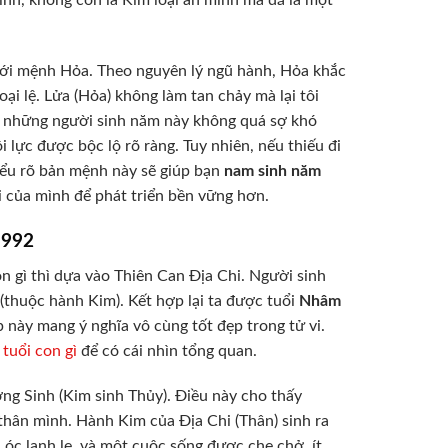
nh, không còn là Kim loại ẩn mình mà đã là một
ới mệnh Hỏa. Theo nguyên lý ngũ hành, Hỏa khắc
oại lệ. Lửa (Hỏa) không làm tan chảy mà lại tôi
ế, những người sinh năm này không quá sợ khó
i lực được bộc lộ rõ ràng. Tuy nhiên, nếu thiếu đi
hiểu rõ bản mệnh này sẽ giúp bạn
nam sinh năm
 của mình để phát triển bền vững hơn.
1992
 gì thì dựa vào Thiên Can Địa Chi. Người sinh
(thuộc hành Kim). Kết hợp lại ta được tuổi
Nhâm
p này mang ý nghĩa vô cùng tốt đẹp trong tử vi.
tuổi con gì
để có cái nhìn tổng quan.
ng Sinh (Kim sinh Thủy). Điều này cho thấy
hân mình. Hành Kim của Địa Chi (Thân) sinh ra
óc lanh lẹ, và một cuộc sống được che chở, ít