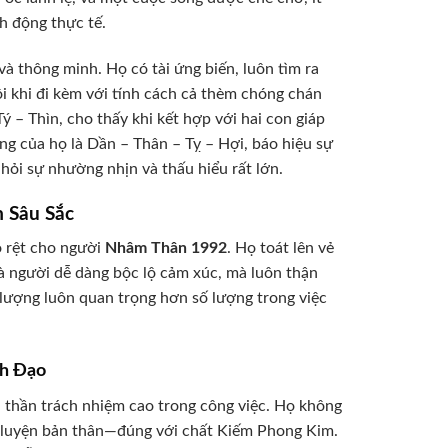
nh động thực tế.
và thông minh. Họ có tài ứng biến, luôn tìm ra
đôi khi đi kèm với tính cách cả thèm chóng chán
ý – Thìn, cho thấy khi kết hợp với hai con giáp
ng của họ là Dần – Thân – Tỵ – Hợi, báo hiệu sự
 hỏi sự nhường nhịn và thấu hiểu rất lớn.
 Sâu Sắc
 rệt cho người
Nhâm Thân 1992
. Họ toát lên vẻ
là người dễ dàng bộc lộ cảm xúc, mà luôn thận
t lượng luôn quan trọng hơn số lượng trong việc
nh Đạo
h thần trách nhiệm cao trong công việc. Họ không
ôi luyện bản thân—đúng với chất Kiếm Phong Kim.