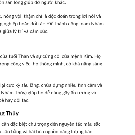
ôn sẵn lòng giúp đỡ người khác.
, nóng vội, thậm chí là độc đoán trong lời nói và
ồng nghiệp hoặc đối tác. Để thành công, nam Nhâm
giữa lý trí và cảm xúc.
t của tuổi Thân và sự cứng cỏi của mệnh Kim. Họ
rong công việc, họ thông minh, có khả năng sáng
ại cực kỳ sâu lắng, chứa đựng nhiều tình cảm và
an Nhâm Thủy) giúp họ dễ dàng gây ấn tượng và
è hay đối tác.
ng Thủy
2
cần đặc biệt chú trọng đến nguyên tắc màu sắc
p cân bằng và hài hòa nguồn năng lượng bản