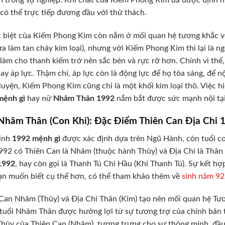
n trong sự nghiệp. Khí chất của Kiếm Phong Kim đã được định hì
 có thể trực tiếp đương đầu với thử thách.
 biệt của Kiếm Phong Kim còn nằm ở mối quan hệ tương khắc v
ửa làm tan chảy kim loại), nhưng với Kiếm Phong Kim thì lại là ng
 làm cho thanh kiếm trở nên sắc bén và rực rỡ hơn. Chính vì th
ay áp lực. Thậm chí, áp lực còn là động lực để họ tỏa sáng, để nộ
 luyện, Kiếm Phong Kim cũng chỉ là một khối kim loại thô. Việc 
mệnh gì
hay nữ
Nhâm Thân 1992
nắm bắt được sức mạnh nội tại
 Nhâm Thân (Con Khỉ): Đặc Điểm Thiên Can Địa Chi 
inh
1992 mệnh gì
được xác định dựa trên Ngũ Hành, còn tuổi con
92 có Thiên Can là Nhâm (thuộc hành Thủy) và Địa Chi là Thân 
1992
, hay còn gọi là Thanh Tú Chi Hầu (Khỉ Thanh Tú). Sự kết hợ
n muốn biết cụ thể hơn, có thể tham khảo thêm về
sinh năm 92 
Can Nhâm (Thủy) và Địa Chi Thân (Kim) tạo nên mối quan hệ Tươ
tuổi Nhâm Thân được hưởng lợi từ sự tương trợ của chính bản t
hủy của Thiên Can (Nhâm), tượng trưng cho sự thông minh, đầu 