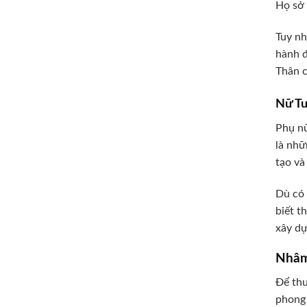
Họ sở 
Tuy nh
hành đ
Thân c
Nữ Tu
Phụ n
là nhữ
tạo và
Dù có 
biết t
xây dự
Nhâm
Để thu
phong 