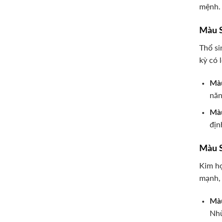
mệnh.
Màu S
Thổ si
kỳ có 
Màu
năn
Màu
địn
Màu S
Kim hợ
mạnh, 
Màu
Nhữ