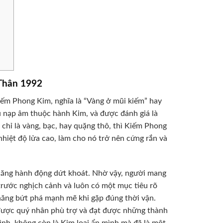
Thân 1992
ếm Phong Kim, nghĩa là “Vàng ở mũi kiếm” hay
áu nạp âm thuộc hành Kim, và được đánh giá là
hỉ là vàng, bạc, hay quặng thô, thì Kiếm Phong
nhiệt độ lửa cao, làm cho nó trở nên cứng rắn và
 năng hành động dứt khoát. Nhờ vậy, người mang
trước nghịch cảnh và luôn có một mục tiêu rõ
 năng bứt phá mạnh mẽ khi gặp đúng thời vận.
ược quý nhân phù trợ và đạt được những thành