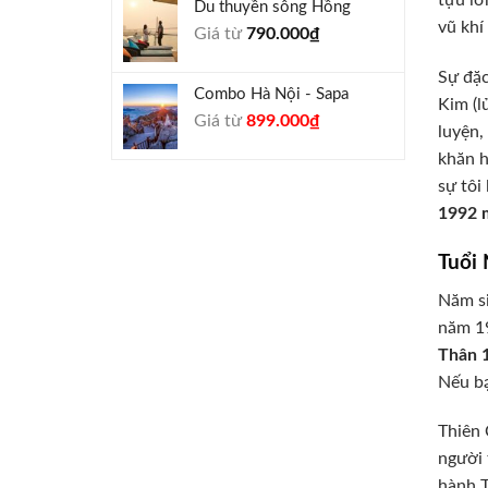
tựu lớ
Du thuyền sông Hồng
1.000.000₫.
là:
vũ khí
Giá từ
790.000
₫
940.000₫.
Sự đặc
Combo Hà Nội - Sapa
Kim (l
Giá
Giá
Giá từ
899.000
₫
luyện,
gốc
hiện
khăn h
là:
tại
sự tôi
990.000₫.
là:
899.000₫.
1992 
Tuổi
Năm s
năm 19
Thân 
Nếu bạ
Thiên 
người 
hành T