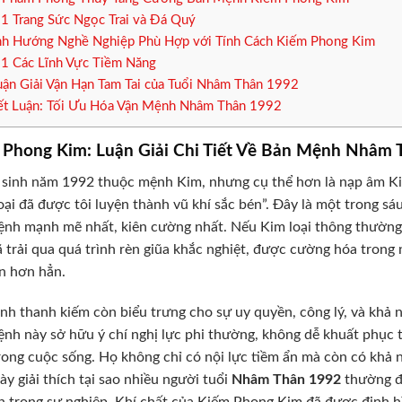
.1
Trang Sức Ngọc Trai và Đá Quý
h Hướng Nghề Nghiệp Phù Hợp với Tính Cách Kiếm Phong Kim
.1
Các Lĩnh Vực Tiềm Năng
ận Giải Vận Hạn Tam Tai của Tuổi Nhâm Thân 1992
t Luận: Tối Ưu Hóa Vận Mệnh Nhâm Thân 1992
 Phong Kim: Luận Giải Chi Tiết Về Bản Mệnh Nhâm 
sinh năm 1992 thuộc mệnh Kim, nhưng cụ thể hơn là nạp âm Ki
oại đã được tôi luyện thành vũ khí sắc bén”. Đây là một trong s
nh mạnh mẽ nhất, kiên cường nhất. Nếu Kim loại thông thường c
 trải qua quá trình rèn giũa khắc nghiệt, được cường hóa trong 
n hơn hẳn.
nh thanh kiếm còn biểu trưng cho sự uy quyền, công lý, và khả
nh này sở hữu ý chí nghị lực phi thường, không dễ khuất phục 
rong cuộc sống. Họ không chỉ có nội lực tiềm ẩn mà còn có khả
ày giải thích tại sao nhiều người tuổi
Nhâm Thân 1992
thường đ