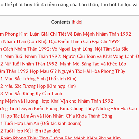
ó thể phát huy tối đa tiềm năng của bản thân, thu hút tài lộc v
Contents
[
hide
]
m Phong Kim: Luận Giải Chi Tiết Về Bản Mệnh Nhâm Thân 1992
i Nhâm Thân (Con Khỉ): Đặc Điểm Thiên Can Địa Chi 1992
h Cách Nhâm Thân 1992: Vẻ Ngoài Lạnh Lùng, Nội Tâm Sâu Sắc
.1
Nam Tuổi Nhâm Thân 1992: Người Cầu Toàn và Khát Vọng Lãnh 
.2
Nữ Tuổi Nhâm Thân 1992: Mạnh Mẽ, Sáng Tạo và Khéo Léo
m Thân 1992 Hợp Màu Gì? Nguyên Tắc Hài Hòa Phong Thủy
.1
Màu Sắc Tương Sinh (Thổ sinh Kim)
.2
Màu Sắc Tương Hợp (Kim hợp Kim)
.3
Màu Sắc Kiêng Kỵ Cần Tránh
g Mệnh và Hướng Hợp: Khai Vận cho Nhâm Thân 1992
ng Tình Duyên Kiếm Phong Kim: Chung Thủy Nhưng Đòi Hỏi Cao
i Hợp Tác Làm Ăn và Hôn Nhân: Chìa Khóa Thành Công
.1
Tuổi Hợp Làm Ăn (Đối tác kinh doanh)
.2
Tuổi Hợp Kết Hôn (Bạn đời)
 Phẩm Phong Thủy Tăng Cường Bản Mệnh Kiếm Phong Kim