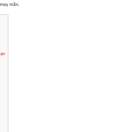
à may mắn.
Đạo