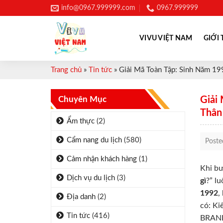
Skip
info@0967.999999.com
0967.999999
to
content
VIVU VIỆT NAM
GIỚI 
Trang chủ
»
Tin tức
»
Giải Mã Toàn Tập: Sinh Năm 1
Chuyên Mục
Giải
Thân
Ẩm thực
(2)
Cẩm nang du lịch
(580)
Post
Cảm nhận khách hàng
(1)
Khi bư
Dịch vụ du lịch
(3)
gì
?” l
1992
,
Địa danh
(2)
có: Ki
Tin tức
(416)
BRAND_