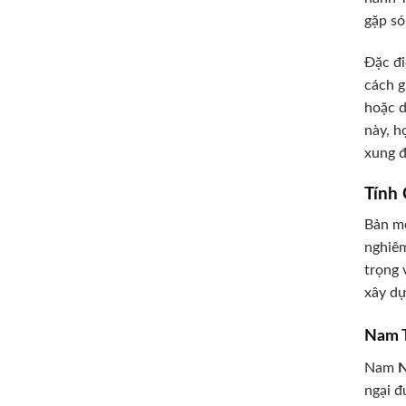
gặp só
Đặc đi
cách g
hoặc d
này, h
xung đ
Tính
Bản mệ
nghiêm
trọng 
xây dự
Nam T
Nam
N
ngại đ