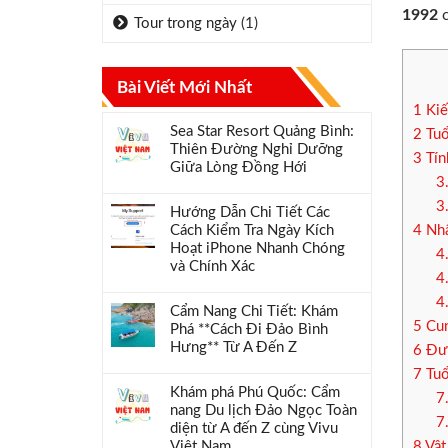
1992
c
Tour trong ngày
(1)
Bài Viết Mới Nhất
1
Kiế
Sea Star Resort Quảng Bình:
2
Tuổ
Thiên Đường Nghỉ Dưỡng
3
Tín
Giữa Lòng Đồng Hới
3
3
Hướng Dẫn Chi Tiết Các
Cách Kiểm Tra Ngày Kích
4
Nhâ
Hoạt iPhone Nhanh Chóng
4
và Chính Xác
4
4
Cẩm Nang Chi Tiết: Khám
5
Cun
Phá **Cách Đi Đảo Bình
Hưng** Từ A Đến Z
6
Đườ
7
Tuổ
Khám phá Phú Quốc: Cẩm
7
nang Du lịch Đảo Ngọc Toàn
7
diện từ A đến Z cùng Vivu
Việt Nam
8
Vật