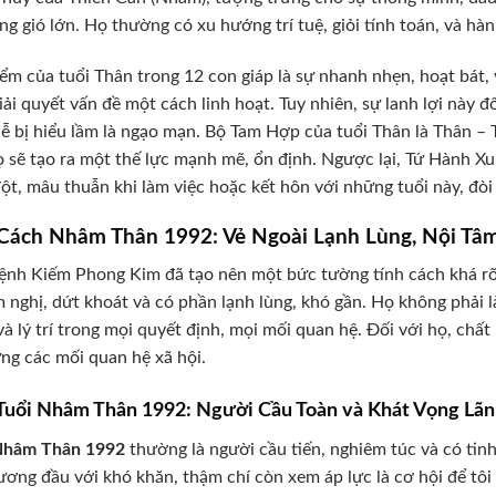
ng gió lớn. Họ thường có xu hướng trí tuệ, giỏi tính toán, và hà
ểm của tuổi Thân trong 12 con giáp là sự nhanh nhẹn, hoạt bát, 
iải quyết vấn đề một cách linh hoạt. Tuy nhiên, sự lanh lợi này 
ễ bị hiểu lầm là ngạo mạn. Bộ Tam Hợp của tuổi Thân là Thân – T
ọ sẽ tạo ra một thế lực mạnh mẽ, ổn định. Ngược lại, Tứ Hành Xu
ột, mâu thuẫn khi làm việc hoặc kết hôn với những tuổi này, đòi
 Cách Nhâm Thân 1992: Vẻ Ngoài Lạnh Lùng, Nội Tâm
nh Kiếm Phong Kim đã tạo nên một bức tường tính cách khá rõ
 nghị, dứt khoát và có phần lạnh lùng, khó gần. Họ không phải 
và lý trí trong mọi quyết định, mọi mối quan hệ. Đối với họ, chấ
ng các mối quan hệ xã hội.
uổi Nhâm Thân 1992: Người Cầu Toàn và Khát Vọng Lã
hâm Thân 1992
thường là người cầu tiến, nghiêm túc và có tin
ương đầu với khó khăn, thậm chí còn xem áp lực là cơ hội để t