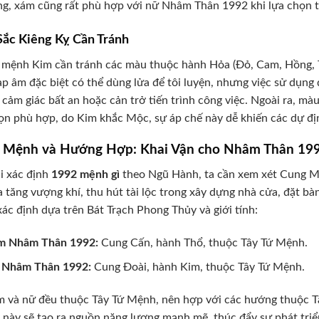
ng, xám cũng rất phù hợp với nữ Nhâm Thân 1992 khi lựa chọn tr
ắc Kiêng Kỵ Cần Tránh
mệnh Kim cần tránh các màu thuộc hành Hỏa (Đỏ, Cam, Hồng, 
p âm đặc biệt có thể dùng lửa để tôi luyện, nhưng việc sử dụng
 cảm giác bất an hoặc cản trở tiến trình công việc. Ngoài ra, m
ọn phù hợp, do Kim khắc Mộc, sự áp chế này dễ khiến các dự đ
 Mệnh và Hướng Hợp: Khai Vận cho Nhâm Thân 19
i xác định
1992 mệnh gì
theo Ngũ Hành, ta cần xem xét Cung Mệ
a tăng vượng khí, thu hút tài lộc trong xây dựng nhà cửa, đặt 
ác định dựa trên Bát Trạch Phong Thủy và giới tính:
m Nhâm Thân 1992:
Cung Cấn, hành Thổ, thuộc Tây Tứ Mệnh.
 Nhâm Thân 1992:
Cung Đoài, hành Kim, thuộc Tây Tứ Mệnh.
 và nữ đều thuộc Tây Tứ Mệnh, nên hợp với các hướng thuộc Tây
này sẽ tạo ra nguồn năng lượng mạnh mẽ, thúc đẩy sự phát triể