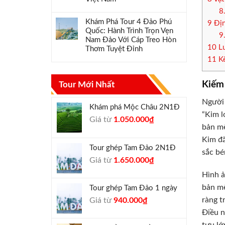
8
Khám Phá Tour 4 Đảo Phú
9
Địn
Quốc: Hành Trình Trọn Vẹn
9
Nam Đảo Với Cáp Treo Hòn
10
Lu
Thơm Tuyệt Đỉnh
11
Kế
Kiếm
Tour Mới Nhất
Người 
Khám phá Mộc Châu 2N1Đ
“Kim l
Giá
Giá
Giá từ
1.050.000
₫
bản mệ
gốc
hiện
Kim đã
là:
tại
Tour ghép Tam Đảo 2N1Đ
1.300.000₫.
là:
sắc bé
Giá
Giá
Giá từ
1.650.000
₫
1.050.000₫.
gốc
hiện
Hình ả
là:
tại
bản mệ
Tour ghép Tam Đảo 1 ngày
1.800.000₫.
là:
Giá
Giá
ràng t
Giá từ
940.000
₫
1.650.000₫.
gốc
hiện
Điều n
là:
tại