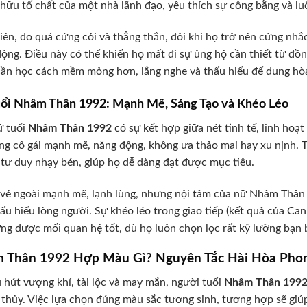
hữu tố chất của một nhà lãnh đạo, yêu thích sự công bằng và lu
iên, do quá cứng cỏi và thẳng thắn, đôi khi họ trở nên cứng nhắc
ộng. Điều này có thể khiến họ mất đi sự ủng hộ cần thiết từ đ
ần học cách mềm mỏng hơn, lắng nghe và thấu hiểu để dung hòa 
ổi Nhâm Thân 1992: Mạnh Mẽ, Sáng Tạo và Khéo Léo
ữ tuổi
Nhâm Thân 1992
có sự kết hợp giữa nét tinh tế, linh hoạ
ng cô gái mạnh mẽ, năng động, không ưa thảo mai hay xu nịnh. T
 tư duy nhạy bén, giúp họ dễ dàng đạt được mục tiêu.
vẻ ngoài mạnh mẽ, lạnh lùng, nhưng nội tâm của nữ Nhâm Thân l
hấu hiểu lòng người. Sự khéo léo trong giao tiếp (kết quả của C
ng được mối quan hệ tốt, dù họ luôn chọn lọc rất kỹ lưỡng bạn b
 Thân 1992 Hợp Màu Gì? Nguyên Tắc Hài Hòa Pho
 hút vượng khí, tài lộc và may mắn, người tuổi
Nhâm Thân 199
thủy. Việc lựa chọn đúng màu sắc tương sinh, tương hợp sẽ giú