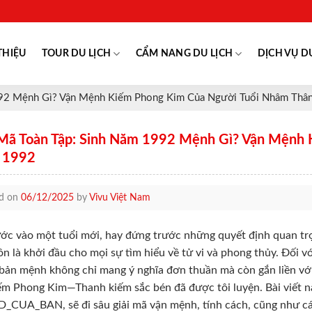
THIỆU
TOUR DU LỊCH
CẨM NANG DU LỊCH
DỊCH VỤ D
992 Mệnh Gì? Vận Mệnh Kiếm Phong Kim Của Người Tuổi Nhâm Thâ
 Mã Toàn Tập: Sinh Năm 1992 Mệnh Gì? Vận Mệnh
 1992
ed on
06/12/2025
by
Vivu Việt Nam
ớc vào một tuổi mới, hay đứng trước những quyết định quan tr
uôn là khởi đầu cho mọi sự tìm hiểu về tử vi và phong thủy. Đối v
 bản mệnh không chỉ mang ý nghĩa đơn thuần mà còn gắn liền v
ếm Phong Kim—Thanh kiếm sắc bén đã được tôi luyện. Bài viết n
CUA_BAN, sẽ đi sâu giải mã vận mệnh, tính cách, cũng như cá