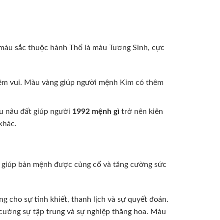
ó, màu sắc thuộc hành Thổ là màu Tương Sinh, cực
niềm vui. Màu vàng giúp người mệnh Kim có thêm
àu nâu đất giúp người
1992 mệnh gì
trở nên kiên
khác.
ẽ giúp bản mệnh được củng cố và tăng cường sức
 cho sự tinh khiết, thanh lịch và sự quyết đoán.
 cường sự tập trung và sự nghiệp thăng hoa. Màu