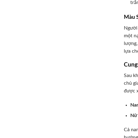
trắ
Màu S
Người 
một nạ
lượng,
lựa ch
Cung
Sau kh
chủ gi
được x
Na
Nữ
Cả nam
hướng 