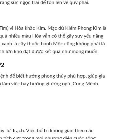
ang sức ngọc trai để tôn lên vẻ quý phái.
Tím) vì Hỏa khắc Kim. Mặc dù Kiếm Phong Kim là
 quá nhiều màu Hỏa vẫn có thể gây suy yếu năng
àu xanh lá cây thuộc hành Mộc cũng không phải là
ịnh lớn khó đạt được kết quả như mong muốn.
92
nh để biết hướng phong thủy phù hợp, giúp gia
bàn làm việc hay hướng giường ngủ. Cung Mệnh
 Tứ Trạch. Việc bố trí không gian theo các
n tích cực trong mọi phương diện cuộc sống.