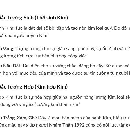
ắc Tương Sinh (Thổ sinh Kim)
nh Kim, tức là đất đai sẽ bồi đắp và tạo nên kim loại quý. Do đ
lợi cho người mệnh Kim:
 Vàng:
Tượng trưng cho sự giàu sang, phú quý, sự ổn định và 
g lượng tích cực, sự bền bỉ trong công việc.
 Nâu Đất:
Đại diện cho sự vững chắc, đáng tin cậy. Sử dụng m
h hơn với mục tiêu của mình và tạo được sự tin tưởng từ người 
ắc Tương Hợp (Kim hợp Kim)
p Kim, tức là sự hòa hợp giữa hai nguồn năng lượng Kim loại s
đúng với ý nghĩa “Lưỡng kim thành khí”.
 Trắng, Xám, Ghi:
Đây là màu bản mệnh của hành Kim, biểu trưng
ng màu này giúp người
Nhâm Thân 1992
củng cố nội lực, tăng