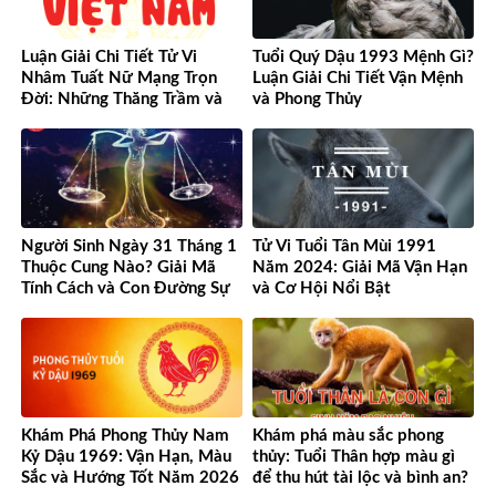
Luận Giải Chi Tiết Tử Vi
Tuổi Quý Dậu 1993 Mệnh Gì?
Nhâm Tuất Nữ Mạng Trọn
Luận Giải Chi Tiết Vận Mệnh
Đời: Những Thăng Trầm và
và Phong Thủy
Cơ Hội
Người Sinh Ngày 31 Tháng 1
Tử Vi Tuổi Tân Mùi 1991
Thuộc Cung Nào? Giải Mã
Năm 2024: Giải Mã Vận Hạn
Tính Cách và Con Đường Sự
và Cơ Hội Nổi Bật
Nghiệp Độc Đáo
Khám Phá Phong Thủy Nam
Khám phá màu sắc phong
Kỷ Dậu 1969: Vận Hạn, Màu
thủy: Tuổi Thân hợp màu gì
Sắc và Hướng Tốt Năm 2026
để thu hút tài lộc và bình an?