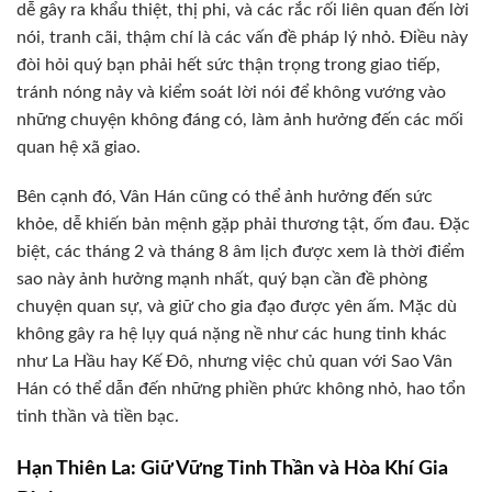
dễ gây ra khẩu thiệt, thị phi, và các rắc rối liên quan đến lời
nói, tranh cãi, thậm chí là các vấn đề pháp lý nhỏ. Điều này
đòi hỏi quý bạn phải hết sức thận trọng trong giao tiếp,
tránh nóng nảy và kiểm soát lời nói để không vướng vào
những chuyện không đáng có, làm ảnh hưởng đến các mối
quan hệ xã giao.
Bên cạnh đó, Vân Hán cũng có thể ảnh hưởng đến sức
khỏe, dễ khiến bản mệnh gặp phải thương tật, ốm đau. Đặc
biệt, các tháng 2 và tháng 8 âm lịch được xem là thời điểm
sao này ảnh hưởng mạnh nhất, quý bạn cần đề phòng
chuyện quan sự, và giữ cho gia đạo được yên ấm. Mặc dù
không gây ra hệ lụy quá nặng nề như các hung tinh khác
như La Hầu hay Kế Đô, nhưng việc chủ quan với Sao Vân
Hán có thể dẫn đến những phiền phức không nhỏ, hao tổn
tinh thần và tiền bạc.
Hạn Thiên La: Giữ Vững Tinh Thần và Hòa Khí Gia