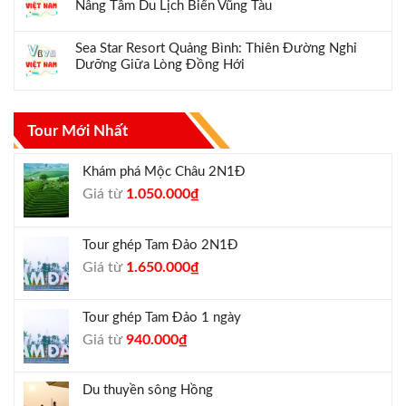
Nâng Tầm Du Lịch Biển Vũng Tàu
Sea Star Resort Quảng Bình: Thiên Đường Nghỉ
Dưỡng Giữa Lòng Đồng Hới
Tour Mới Nhất
Khám phá Mộc Châu 2N1Đ
Giá
Giá
Giá từ
1.050.000
₫
gốc
hiện
là:
tại
Tour ghép Tam Đảo 2N1Đ
1.300.000₫.
là:
Giá
Giá
Giá từ
1.650.000
₫
1.050.000₫.
gốc
hiện
là:
tại
Tour ghép Tam Đảo 1 ngày
1.800.000₫.
là:
Giá
Giá
Giá từ
940.000
₫
1.650.000₫.
gốc
hiện
là:
tại
Du thuyền sông Hồng
1.000.000₫.
là: