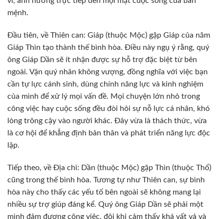
vi, ảnh hưởng trực tiếp đến mọi mặt cuộc sống của bản
mệnh.
Đầu tiên, về Thiên can: Giáp (thuộc Mộc) gặp Giáp của năm
Giáp Thìn tạo thành thế bình hòa. Điều này ngụ ý rằng, quý
ông Giáp Dần sẽ ít nhận được sự hỗ trợ đặc biệt từ bên
ngoài. Vận quý nhân không vượng, đồng nghĩa với việc bạn
cần tự lực cánh sinh, dùng chính năng lực và kinh nghiệm
của mình để xử lý mọi vấn đề. Mọi chuyện lớn nhỏ trong
công việc hay cuộc sống đều đòi hỏi sự nỗ lực cá nhân, khó
lòng trông cậy vào người khác. Đây vừa là thách thức, vừa
là cơ hội để khẳng định bản thân và phát triển năng lực độc
lập.
Tiếp theo, về Địa chi: Dần (thuộc Mộc) gặp Thìn (thuộc Thổ)
cũng trong thế bình hòa. Tương tự như Thiên can, sự bình
hòa này cho thấy các yếu tố bên ngoài sẽ không mang lại
nhiều sự trợ giúp đáng kể. Quý ông Giáp Dần sẽ phải một
mình đảm đương công việc, đôi khi cảm thấy khá vất vả và