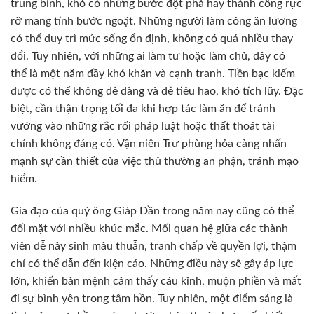
trung bình, khó có những bước đột phá hay thành công rực
rỡ mang tính bước ngoặt. Những người làm công ăn lương
có thể duy trì mức sống ổn định, không có quá nhiều thay
đổi. Tuy nhiên, với những ai làm tư hoặc làm chủ, đây có
thể là một năm đầy khó khăn và cạnh tranh. Tiền bạc kiếm
được có thể không dễ dàng và dễ tiêu hao, khó tích lũy. Đặc
biệt, cần thận trọng tối đa khi hợp tác làm ăn để tránh
vướng vào những rắc rối pháp luật hoặc thất thoát tài
chính không đáng có. Vận niên Trư phùng hỏa càng nhấn
mạnh sự cần thiết của việc thủ thường an phận, tránh mạo
hiểm.
Gia đạo của quý ông Giáp Dần trong năm nay cũng có thể
đối mặt với nhiều khúc mắc. Mối quan hệ giữa các thành
viên dễ nảy sinh mâu thuẫn, tranh chấp về quyền lợi, thậm
chí có thể dẫn đến kiện cáo. Những điều này sẽ gây áp lực
lớn, khiến bản mệnh cảm thấy cáu kỉnh, muộn phiền và mất
đi sự bình yên trong tâm hồn. Tuy nhiên, một điểm sáng là