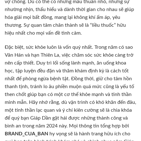
vợ chồng. Dù có thể có những mâu thuẫn nhỏ, nhưng sự
nhường nhịn, thấu hiểu và dành thời gian cho nhau sẽ giúp
hóa giải mọi bất đồng, mang lại không khí ấm áp, yêu
thương. Sự quan tâm chân thành sẽ là “liều thuốc” hữu
hiệu nhất cho mọi vấn đề tình cảm.
Đặc biệt, sức khỏe luôn là vốn quý nhất. Trong năm có sao
Vân Hán và hạn Thiên La, việc chăm sóc sức khỏe càng trở
nên cấp thiết. Duy trì lối sống lành mạnh, ăn uống khoa
học, tập luyện đều đặn và thăm khám định kỳ là cách tốt
nhất để phòng ngừa bệnh tật. Đồng thời, giữ cho tâm hồn
thanh tịnh, tránh lo âu phiền muộn quá mức cũng là yếu tố
then chốt giúp bạn có một cơ thể khỏe mạnh và tinh thần
minh mẫn. Hãy nhớ rằng, dù vận trình có khó khăn đến đâu,
một tinh thần lạc quan và ý chí kiên cường sẽ là chìa khóa
để quý bạn Giáp Dần gặt hái được những thành công và
bình an trong năm 2024 này. Mọi thông tin tổng hợp bởi
BRAND_CUA_BAN
hy vọng sẽ là hành trang hữu ích cho