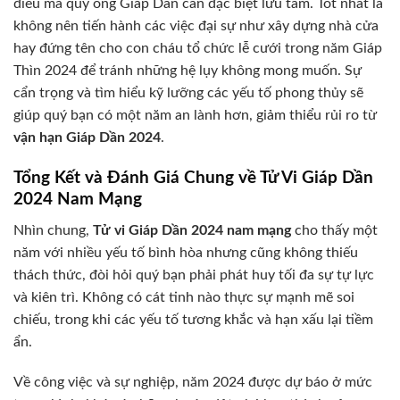
điều mà quý ông Giáp Dần cần đặc biệt lưu tâm. Tốt nhất là
không nên tiến hành các việc đại sự như xây dựng nhà cửa
hay đứng tên cho con cháu tổ chức lễ cưới trong năm Giáp
Thìn 2024 để tránh những hệ lụy không mong muốn. Sự
cẩn trọng và tìm hiểu kỹ lưỡng các yếu tố phong thủy sẽ
giúp quý bạn có một năm an lành hơn, giảm thiểu rủi ro từ
vận hạn Giáp Dần 2024
.
Tổng Kết và Đánh Giá Chung về Tử Vi Giáp Dần
2024 Nam Mạng
Nhìn chung,
Tử vi Giáp Dần 2024 nam mạng
cho thấy một
năm với nhiều yếu tố bình hòa nhưng cũng không thiếu
thách thức, đòi hỏi quý bạn phải phát huy tối đa sự tự lực
và kiên trì. Không có cát tinh nào thực sự mạnh mẽ soi
chiếu, trong khi các yếu tố tương khắc và hạn xấu lại tiềm
ẩn.
Về công việc và sự nghiệp, năm 2024 được dự báo ở mức