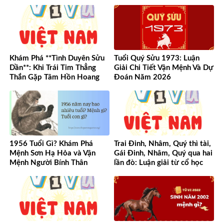
Khám Phá **Tình Duyên Sửu
Tuổi Quý Sửu 1973: Luận
Dần**: Khi Trái Tim Thẳng
Giải Chi Tiết Vận Mệnh Và Dự
Thắn Gặp Tâm Hồn Hoang
Đoán Năm 2026
Dã
1956 Tuổi Gì? Khám Phá
Trai Đinh, Nhâm, Quý thì tài,
Mệnh Sơn Hạ Hỏa và Vận
Gái Đinh, Nhâm, Quý qua hai
Mệnh Người Bính Thân
lần đò: Luận giải từ cổ học
đến hiện đại