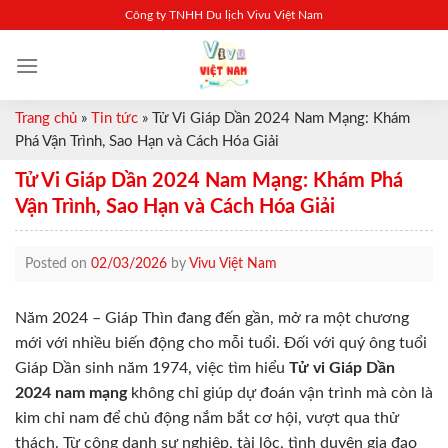
Skip
Công ty TNHH Du lịch Vivu Việt Nam
to
content
Trang chủ
»
Tin tức
»
Tử Vi Giáp Dần 2024 Nam Mạng: Khám
Phá Vận Trình, Sao Hạn và Cách Hóa Giải
Tử Vi Giáp Dần 2024 Nam Mạng: Khám Phá
Vận Trình, Sao Hạn và Cách Hóa Giải
Posted on
02/03/2026
by
Vivu Việt Nam
Năm 2024 – Giáp Thìn đang đến gần, mở ra một chương
mới với nhiều biến động cho mỗi tuổi. Đối với quý ông tuổi
Giáp Dần sinh năm 1974, việc tìm hiểu
Tử vi Giáp Dần
2024 nam mạng
không chỉ giúp dự đoán vận trình mà còn là
kim chỉ nam để chủ động nắm bắt cơ hội, vượt qua thử
thách. Từ công danh sự nghiệp, tài lộc, tình duyên gia đạo