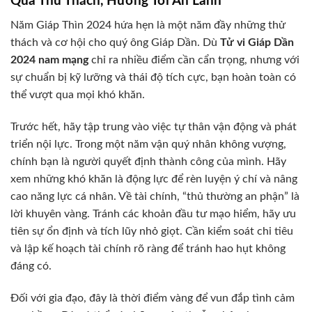
Qua Thử Thách, Hướng Tới An Lành
Năm Giáp Thìn 2024 hứa hẹn là một năm đầy những thử
thách và cơ hội cho quý ông Giáp Dần. Dù
Tử vi Giáp Dần
2024 nam mạng
chỉ ra nhiều điểm cần cẩn trọng, nhưng với
sự chuẩn bị kỹ lưỡng và thái độ tích cực, bạn hoàn toàn có
thể vượt qua mọi khó khăn.
Trước hết, hãy tập trung vào việc tự thân vận động và phát
triển nội lực. Trong một năm vận quý nhân không vượng,
chính bạn là người quyết định thành công của mình. Hãy
xem những khó khăn là động lực để rèn luyện ý chí và nâng
cao năng lực cá nhân. Về tài chính, “thủ thường an phận” là
lời khuyên vàng. Tránh các khoản đầu tư mạo hiểm, hãy ưu
tiên sự ổn định và tích lũy nhỏ giọt. Cần kiểm soát chi tiêu
và lập kế hoạch tài chính rõ ràng để tránh hao hụt không
đáng có.
Đối với gia đạo, đây là thời điểm vàng để vun đắp tình cảm