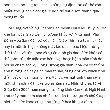
bon chen hơn người khác. Những dự định lớn có thể cần
nhiều thời gian và công sức hơn để đạt được thành quả
mong muốn.
Cuối cùng, xét về Ngũ hành: Bản mệnh Đại Khê Thủy (Nước
khe lớn) của Giáp Dần lại tương khắc với Ngũ hành Phú
Đăng Hỏa (Lửa đèn to) của năm Giáp Thìn. Sự tương khắc
này là một tín hiệu không mấy lạc quan, báo hiệu những
thử thách về sức khỏe và sự ổn định gia đạo. Sức khỏe có
thể giảm sút, dễ mắc các bệnh vặt hoặc bệnh mãn tính đòi
hỏi sự chăm sóc kỹ lưỡng. Trong gia đình, hòa khí có thể bị
ảnh hưởng, dễ nảy sinh mâu thuẫn, xung đột lớn khiến tinh
thần bất ổn và muộn phiền. Áp lực về mặt tinh thần sẽ là
một gánh nặng đáng kể trong năm nay. Nhìn chung,
tử vi
Giáp Dần 2024 nam mạng
qua lăng kính Can Chi, Ngũ Hành
cho thấy một năm cần nhiều sự kiên trì, tự lực và chú ý đặc
biệt đến sức khỏe cũng như gìn giữ hòa khí gia đình.