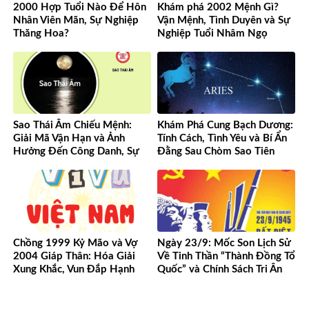
2000 Hợp Tuổi Nào Để Hôn
Khám phá 2002 Mệnh Gì?
Nhân Viên Mãn, Sự Nghiệp
Vận Mệnh, Tình Duyên và Sự
Thăng Hoa?
Nghiệp Tuổi Nhâm Ngọ
Sao Thái Âm Chiếu Mệnh:
Khám Phá Cung Bạch Dương:
Giải Mã Vận Hạn và Ảnh
Tính Cách, Tình Yêu và Bí Ẩn
Hưởng Đến Công Danh, Sự
Đằng Sau Chòm Sao Tiên
Nghiệp Của Bạn
Phong
Chồng 1999 Kỷ Mão và Vợ
Ngày 23/9: Mốc Son Lịch Sử
2004 Giáp Thân: Hóa Giải
Về Tinh Thần “Thành Đồng Tổ
Xung Khắc, Vun Đắp Hạnh
Quốc” và Chính Sách Tri Ân
Phúc Bền Lâu
Người Có Công