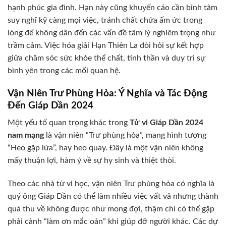
hạnh phúc gia đình. Hạn này cũng khuyến cáo cần bình tâm
suy nghĩ kỹ càng mọi việc, tránh chất chứa ấm ức trong
lòng để không dẫn đến các vấn đề tâm lý nghiêm trọng như
trầm cảm. Việc hóa giải Hạn Thiên La đòi hỏi sự kết hợp
giữa chăm sóc sức khỏe thể chất, tinh thần và duy trì sự
bình yên trong các mối quan hệ.
Vận Niên Trư Phùng Hỏa: Ý Nghĩa và Tác Động
Đến Giáp Dần 2024
Một yếu tố quan trọng khác trong
Tử vi Giáp Dần 2024
nam mạng
là vận niên “Trư phùng hỏa”, mang hình tượng
“Heo gặp lửa”, hay heo quay. Đây là một vận niên không
mấy thuận lợi, hàm ý về sự hy sinh và thiệt thòi.
Theo các nhà tử vi học, vận niên Trư phùng hỏa có nghĩa là
quý ông Giáp Dần có thể làm nhiều việc vất vả nhưng thành
quả thu về không được như mong đợi, thậm chí có thể gặp
phải cảnh “làm ơn mắc oán” khi giúp đỡ người khác. Các dự