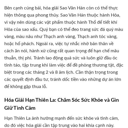
Bên cạnh cúng bái, hóa giải Sao Vân Hán còn có thể thực
hiện thông qua phong thủy. Sao Vân Hán thuộc hành Hỏa,
vì vậy nên dùng các vật phẩm thuộc hành Thổ để tiết khí
Hỏa của sao xấu. Quý bạn có thể đeo trang sức đá quý màu
vàng, màu nâu như Thạch anh vàng, Thạch anh tóc vàng,
hoặc hổ phách. Ngoài ra, việc tự nhắc nhở bản thân về
cách ăn nói, hành xử cũng rất quan trọng để hạn chế mâu
thuẫn, thị phi. Tránh lao động quá sức và luôn giữ đầu óc
tỉnh táo, tập trung khi làm việc để đề phòng thương tật, đặc
biệt trong các tháng 2 và 8 âm lịch. Cần thận trọng trong
các quyết định đầu tư, tránh dốc tiền vào những dự án lớn
để không gặp thua lỗ.
Hóa Giải Hạn Thiên La: Chăm Sóc Sức Khỏe và Gìn
Giữ Tình Cảm
Hạn Thiên La ảnh hưởng mạnh đến sức khỏe và tình cảm,
do đó việc hóa giải cần tập trung vào hai khía cạnh này.