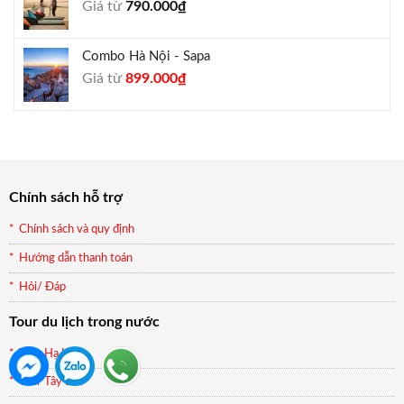
Giá từ
790.000
₫
940.000₫.
Combo Hà Nội - Sapa
Giá
Giá
Giá từ
899.000
₫
gốc
hiện
là:
tại
990.000₫.
là:
899.000₫.
Chính sách hỗ trợ
Chính sách và quy định
Hướng dẫn thanh toán
Hỏi/ Đáp
Tour du lịch trong nước
Tour Hạ Long
Tour Tây Bắc