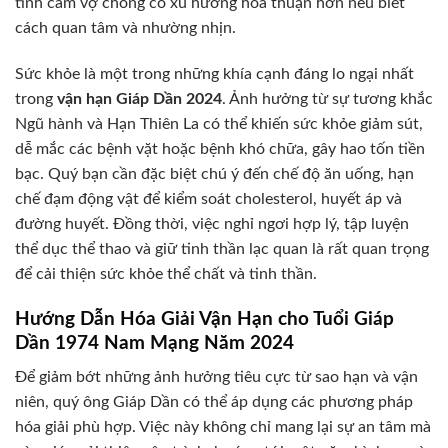
tình cảm vợ chồng có xu hướng hòa thuận hơn nếu biết
cách quan tâm và nhường nhịn.
Sức khỏe là một trong những khía cạnh đáng lo ngại nhất
trong
vận hạn Giáp Dần 2024
. Ảnh hưởng từ sự tương khắc
Ngũ hành và Hạn Thiên La có thể khiến sức khỏe giảm sút,
dễ mắc các bệnh vặt hoặc bệnh khó chữa, gây hao tốn tiền
bạc. Quý bạn cần đặc biệt chú ý đến chế độ ăn uống, hạn
chế đạm động vật để kiểm soát cholesterol, huyết áp và
đường huyết. Đồng thời, việc nghỉ ngơi hợp lý, tập luyện
thể dục thể thao và giữ tinh thần lạc quan là rất quan trọng
để cải thiện sức khỏe thể chất và tinh thần.
Hướng Dẫn Hóa Giải Vận Hạn cho Tuổi Giáp
Dần 1974 Nam Mạng Năm 2024
Để giảm bớt những ảnh hưởng tiêu cực từ sao hạn và vận
niên, quý ông Giáp Dần có thể áp dụng các phương pháp
hóa giải phù hợp. Việc này không chỉ mang lại sự an tâm mà