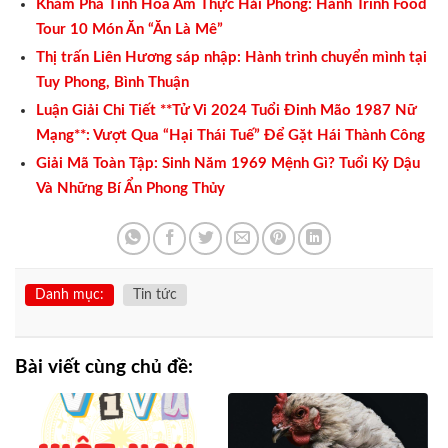
Khám Phá Tinh Hoa Ẩm Thực Hải Phòng: Hành Trình Food
Tour 10 Món Ăn “Ăn Là Mê”
Thị trấn Liên Hương sáp nhập: Hành trình chuyển mình tại
Tuy Phong, Bình Thuận
Luận Giải Chi Tiết **Tử Vi 2024 Tuổi Đinh Mão 1987 Nữ
Mạng**: Vượt Qua “Hại Thái Tuế” Để Gặt Hái Thành Công
Giải Mã Toàn Tập: Sinh Năm 1969 Mệnh Gì? Tuổi Kỷ Dậu
Và Những Bí Ẩn Phong Thủy
Danh mục:
Tin tức
Bài viết cùng chủ đề: