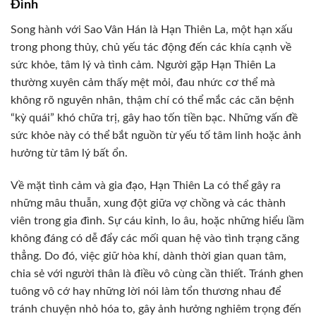
Đình
Song hành với Sao Vân Hán là Hạn Thiên La, một hạn xấu
trong phong thủy, chủ yếu tác động đến các khía cạnh về
sức khỏe, tâm lý và tình cảm. Người gặp Hạn Thiên La
thường xuyên cảm thấy mệt mỏi, đau nhức cơ thể mà
không rõ nguyên nhân, thậm chí có thể mắc các căn bệnh
“kỳ quái” khó chữa trị, gây hao tốn tiền bạc. Những vấn đề
sức khỏe này có thể bắt nguồn từ yếu tố tâm linh hoặc ảnh
hưởng từ tâm lý bất ổn.
Về mặt tình cảm và gia đạo, Hạn Thiên La có thể gây ra
những mâu thuẫn, xung đột giữa vợ chồng và các thành
viên trong gia đình. Sự cáu kỉnh, lo âu, hoặc những hiểu lầm
không đáng có dễ đẩy các mối quan hệ vào tình trạng căng
thẳng. Do đó, việc giữ hòa khí, dành thời gian quan tâm,
chia sẻ với người thân là điều vô cùng cần thiết. Tránh ghen
tuông vô cớ hay những lời nói làm tổn thương nhau để
tránh chuyện nhỏ hóa to, gây ảnh hưởng nghiêm trọng đến