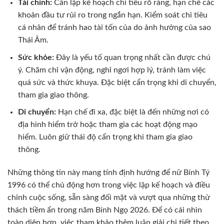
Tài chính:
Cần lập kế hoạch chi tiêu rõ ràng, hạn chế các
khoản đầu tư rủi ro trong ngắn hạn. Kiểm soát chi tiêu
cá nhân để tránh hao tài tốn của do ảnh hưởng của sao
Thái Âm.
Sức khỏe:
Đây là yếu tố quan trọng nhất cần được chú
ý. Chăm chỉ vận động, nghỉ ngơi hợp lý, tránh làm việc
quá sức và thức khuya. Đặc biệt cẩn trọng khi di chuyển,
tham gia giao thông.
Di chuyển:
Hạn chế đi xa, đặc biệt là đến những nơi có
địa hình hiểm trở hoặc tham gia các hoạt động mạo
hiểm. Luôn giữ thái độ cẩn trọng khi tham gia giao
thông.
Những thông tin này mang tính định hướng để nữ Bính Tý
1996 có thể chủ động hơn trong việc lập kế hoạch và điều
chỉnh cuộc sống, sẵn sàng đối mặt và vượt qua những thử
thách tiềm ẩn trong năm Bính Ngọ 2026. Để có cái nhìn
toàn diện hơn, việc tham khảo thêm luận giải chi tiết theo