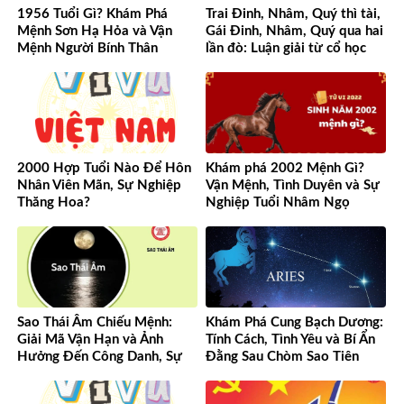
1956 Tuổi Gì? Khám Phá
Trai Đinh, Nhâm, Quý thì tài,
Mệnh Sơn Hạ Hỏa và Vận
Gái Đinh, Nhâm, Quý qua hai
Mệnh Người Bính Thân
lần đò: Luận giải từ cổ học
đến hiện đại
2000 Hợp Tuổi Nào Để Hôn
Khám phá 2002 Mệnh Gì?
Nhân Viên Mãn, Sự Nghiệp
Vận Mệnh, Tình Duyên và Sự
Thăng Hoa?
Nghiệp Tuổi Nhâm Ngọ
Sao Thái Âm Chiếu Mệnh:
Khám Phá Cung Bạch Dương:
Giải Mã Vận Hạn và Ảnh
Tính Cách, Tình Yêu và Bí Ẩn
Hưởng Đến Công Danh, Sự
Đằng Sau Chòm Sao Tiên
Nghiệp Của Bạn
Phong