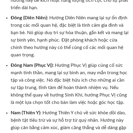
hướng này để kích hoạt năng lượng tích cực cho sự phát
triển dài hạn.
Đông (Diên Niên):
Hướng Diên Niên mang lại sự ổn định
trong các mối quan hệ, đặc biệt là tình cảm gia đình và
bạn bè. Nó giúp duy trì sự hòa thuận, gắn kết và mang lại
sự bình yên, hạnh phúc. Đặt phòng khách hoặc cửa
chính theo hướng này có thể củng cố các mối quan hệ
quan trọng.
Đông Nam (Phục Vị):
Hướng Phục Vị giúp củng cố sức
mạnh tinh thần, mang lại sự bình an, may mắn trong học
tập và công việc. Nó đặc biệt hữu ích cho những ai cần
sự tập trung, tĩnh tâm để hoàn thành nhiệm vụ. Nếu
không thể quay về hướng Sinh Khí, hướng Phục Vị cũng
là một lựa chọn tốt cho bàn làm việc hoặc góc học tập.
Nam (Thiên Y):
Hướng Thiên Y chủ về sức khỏe dồi dào,
bệnh tật tiêu trừ và sự hỗ trợ từ quý nhân. Hướng này
giúp cân bằng cảm xúc, giảm căng thẳng và dễ dàng gặp