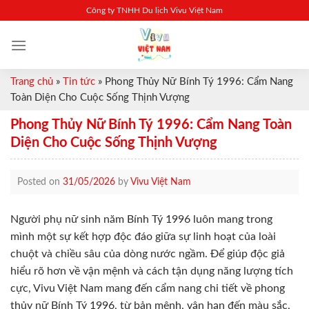
Skip
Công ty TNHH Du lịch Vivu Việt Nam
to
content
Trang chủ
»
Tin tức
»
Phong Thủy Nữ Bính Tý 1996: Cẩm Nang
Toàn Diện Cho Cuộc Sống Thịnh Vượng
Phong Thủy Nữ Bính Tý 1996: Cẩm Nang Toàn
Diện Cho Cuộc Sống Thịnh Vượng
Posted on
31/05/2026
by
Vivu Việt Nam
Người phụ nữ sinh năm Bính Tý 1996 luôn mang trong
mình một sự kết hợp độc đáo giữa sự linh hoạt của loài
chuột và chiều sâu của dòng nước ngầm. Để giúp độc giả
hiểu rõ hơn về vận mệnh và cách tận dụng năng lượng tích
cực, Vivu Việt Nam mang đến cẩm nang chi tiết về phong
thủy nữ Bính Tý 1996, từ bản mệnh, vận hạn đến màu sắc,