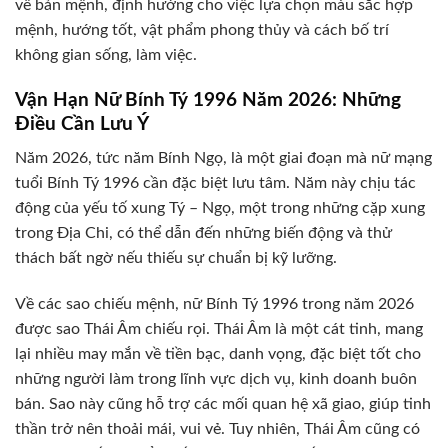
về bản mệnh, định hướng cho việc lựa chọn màu sắc hợp
mệnh, hướng tốt, vật phẩm phong thủy và cách bố trí
không gian sống, làm việc.
Vận Hạn Nữ Bính Tý 1996 Năm 2026: Những
Điều Cần Lưu Ý
Năm 2026, tức năm Bính Ngọ, là một giai đoạn mà nữ mạng
tuổi Bính Tý 1996 cần đặc biệt lưu tâm. Năm này chịu tác
động của yếu tố xung Tý – Ngọ, một trong những cặp xung
trong Địa Chi, có thể dẫn đến những biến động và thử
thách bất ngờ nếu thiếu sự chuẩn bị kỹ lưỡng.
Về các sao chiếu mệnh, nữ Bính Tý 1996 trong năm 2026
được sao Thái Âm chiếu rọi. Thái Âm là một cát tinh, mang
lại nhiều may mắn về tiền bạc, danh vọng, đặc biệt tốt cho
những người làm trong lĩnh vực dịch vụ, kinh doanh buôn
bán. Sao này cũng hỗ trợ các mối quan hệ xã giao, giúp tinh
thần trở nên thoải mái, vui vẻ. Tuy nhiên, Thái Âm cũng có