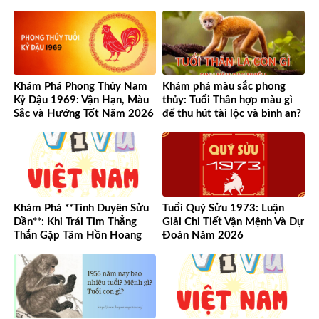
Nghiệp Độc Đáo
Khám Phá Phong Thủy Nam
Khám phá màu sắc phong
Kỷ Dậu 1969: Vận Hạn, Màu
thủy: Tuổi Thân hợp màu gì
Sắc và Hướng Tốt Năm 2026
để thu hút tài lộc và bình an?
Khám Phá **Tình Duyên Sửu
Tuổi Quý Sửu 1973: Luận
Dần**: Khi Trái Tim Thẳng
Giải Chi Tiết Vận Mệnh Và Dự
Thắn Gặp Tâm Hồn Hoang
Đoán Năm 2026
Dã