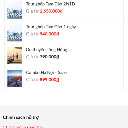
Tour ghép Tam Đảo 2N1Đ
1.300.000₫.
là:
Giá
Giá
Giá từ
1.650.000
₫
1.050.000₫.
gốc
hiện
là:
tại
Tour ghép Tam Đảo 1 ngày
1.800.000₫.
là:
Giá
Giá
Giá từ
940.000
₫
1.650.000₫.
gốc
hiện
là:
tại
Du thuyền sông Hồng
1.000.000₫.
là:
Giá từ
790.000
₫
940.000₫.
Combo Hà Nội - Sapa
Giá
Giá
Giá từ
899.000
₫
gốc
hiện
là:
tại
990.000₫.
là:
899.000₫.
Chính sách hỗ trợ
Chính sách và quy định