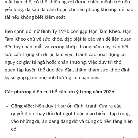
mặt hạn chế, có thể khiến người được chiếu mệnh trở nên
yếu lòng, đa sầu đa cảm hoặc chi tiêu phóng khoáng, dễ hao
tài nếu không biết kiểm soát.
Bên cạnh đó, nữ Bính Tý 1996 còn gặp Hạn Tam Kheo. Hạn
Tam Kheo chủ về sức khỏe, đặc biệt là các vấn đề liên quan
đến tay chân, mắt và xương khớp. Trong năm này, cần hết
sức cẩn trọng khi đi lại, làm việc, tránh các hoạt động có
nguy cơ gây té ngã hoặc chấn thương. Việc duy trì thói
quen tập luyện thể dục đều đặn, thăm khám sức khỏe định
kỳ sẽ giúp giảm nhẹ ảnh hưởng của hạn này.
Các phương diện cụ thể cần lưu ý trong năm 2026:
Công việc:
Nên duy trì sự ổn định, tránh đưa ra các
quyết định thay đổi đột ngột hoặc mạo hiểm. Tập trung
vào những dự án đang dang dở và củng cố nền tảng hiện
có.