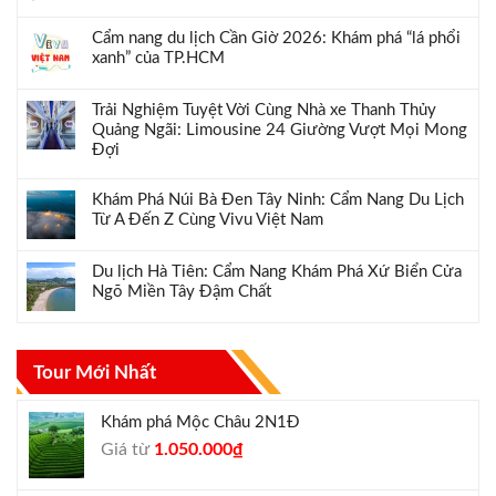
Cẩm nang du lịch Cần Giờ 2026: Khám phá “lá phổi
xanh” của TP.HCM
Trải Nghiệm Tuyệt Vời Cùng Nhà xe Thanh Thủy
Quảng Ngãi: Limousine 24 Giường Vượt Mọi Mong
Đợi
Khám Phá Núi Bà Đen Tây Ninh: Cẩm Nang Du Lịch
Từ A Đến Z Cùng Vivu Việt Nam
Du lịch Hà Tiên: Cẩm Nang Khám Phá Xứ Biển Cửa
Ngõ Miền Tây Đậm Chất
Tour Mới Nhất
Khám phá Mộc Châu 2N1Đ
Giá
Giá
Giá từ
1.050.000
₫
gốc
hiện
là:
tại