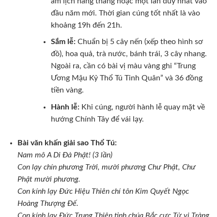
âm lịch hàng tháng hoặc một lần duy nhất vào
đầu năm mới. Thời gian cúng tốt nhất là vào
khoảng 19h đến 21h.
Sắm lễ:
Chuẩn bị 5 cây nến (xếp theo hình sơ
đồ), hoa quả, trà nước, bánh trái, 3 cây nhang.
Ngoài ra, cần có bài vị màu vàng ghi “Trung
Ương Mậu Kỷ Thổ Tú Tinh Quân” và 36 đồng
tiền vàng.
Hành lễ:
Khi cúng, người hành lễ quay mặt về
hướng Chính Tây để vái lạy.
Bài văn khấn giải sao Thổ Tú:
Nam mô A Di Đà Phật! (3 lần)
Con lạy chín phương Trời, mười phương Chư Phật, Chư
Phật mười phương.
Con kính lạy Đức Hiệu Thiên chí tôn Kim Quyết Ngọc
Hoàng Thượng Đế.
Con kính lạy Đức Trung Thiên tinh chúa Bắc cực Tử vi Tràng