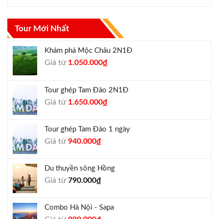
Tour Mới Nhất
Khám phá Mộc Châu 2N1Đ
Giá
Giá
Giá từ
1.050.000
₫
gốc
hiện
là:
tại
Tour ghép Tam Đảo 2N1Đ
1.300.000₫.
là:
Giá
Giá
Giá từ
1.650.000
₫
1.050.000₫.
gốc
hiện
là:
tại
Tour ghép Tam Đảo 1 ngày
1.800.000₫.
là:
Giá
Giá
Giá từ
940.000
₫
1.650.000₫.
gốc
hiện
là:
tại
Du thuyền sông Hồng
1.000.000₫.
là:
Giá từ
790.000
₫
940.000₫.
Combo Hà Nội - Sapa
Giá
Giá