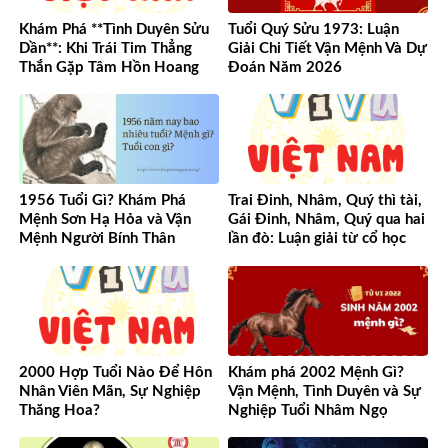
Khám Phá **Tình Duyên Sửu
Tuổi Quý Sửu 1973: Luận
Dần**: Khi Trái Tim Thẳng
Giải Chi Tiết Vận Mệnh Và Dự
Thắn Gặp Tâm Hồn Hoang
Đoán Năm 2026
Dã
1956 Tuổi Gì? Khám Phá
Trai Đinh, Nhâm, Quý thì tài,
Mệnh Sơn Hạ Hỏa và Vận
Gái Đinh, Nhâm, Quý qua hai
Mệnh Người Bính Thân
lần đò: Luận giải từ cổ học
đến hiện đại
2000 Hợp Tuổi Nào Để Hôn
Khám phá 2002 Mệnh Gì?
Nhân Viên Mãn, Sự Nghiệp
Vận Mệnh, Tình Duyên và Sự
Thăng Hoa?
Nghiệp Tuổi Nhâm Ngọ