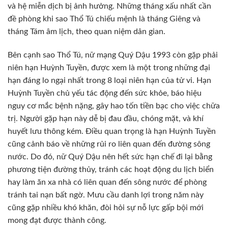
và hệ miễn dịch bị ảnh hưởng. Những tháng xấu nhất cần
đề phòng khi sao Thổ Tú chiếu mệnh là tháng Giêng và
tháng Tám âm lịch, theo quan niệm dân gian.
Bên cạnh sao Thổ Tú, nữ mạng Quý Dậu 1993 còn gặp phải
niên hạn Huỳnh Tuyền, được xem là một trong những đại
hạn đáng lo ngại nhất trong 8 loại niên hạn của tử vi. Hạn
Huỳnh Tuyền chủ yếu tác động đến sức khỏe, báo hiệu
nguy cơ mắc bệnh nặng, gây hao tốn tiền bạc cho việc chữa
trị. Người gặp hạn này dễ bị đau đầu, chóng mặt, và khí
huyết lưu thông kém. Điều quan trọng là hạn Huỳnh Tuyền
cũng cảnh báo về những rủi ro liên quan đến đường sông
nước. Do đó, nữ Quý Dậu nên hết sức hạn chế đi lại bằng
phương tiện đường thủy, tránh các hoạt động du lịch biển
hay làm ăn xa nhà có liên quan đến sông nước để phòng
tránh tai nạn bất ngờ. Mưu cầu danh lợi trong năm này
cũng gặp nhiều khó khăn, đòi hỏi sự nỗ lực gấp bội mới
mong đạt được thành công.