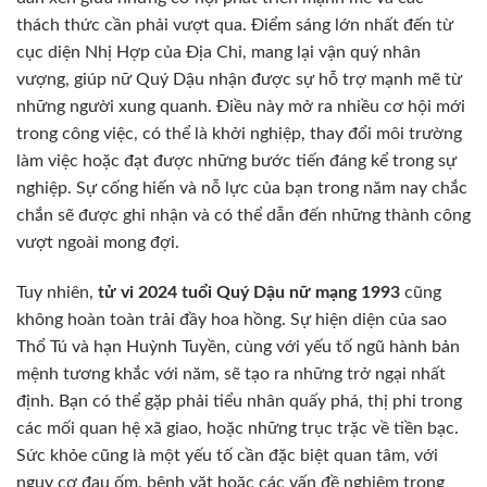
thách thức cần phải vượt qua. Điểm sáng lớn nhất đến từ
cục diện Nhị Hợp của Địa Chi, mang lại vận quý nhân
vượng, giúp nữ Quý Dậu nhận được sự hỗ trợ mạnh mẽ từ
những người xung quanh. Điều này mở ra nhiều cơ hội mới
trong công việc, có thể là khởi nghiệp, thay đổi môi trường
làm việc hoặc đạt được những bước tiến đáng kể trong sự
nghiệp. Sự cống hiến và nỗ lực của bạn trong năm nay chắc
chắn sẽ được ghi nhận và có thể dẫn đến những thành công
vượt ngoài mong đợi.
Tuy nhiên,
tử vi 2024 tuổi Quý Dậu nữ mạng 1993
cũng
không hoàn toàn trải đầy hoa hồng. Sự hiện diện của sao
Thổ Tú và hạn Huỳnh Tuyền, cùng với yếu tố ngũ hành bản
mệnh tương khắc với năm, sẽ tạo ra những trở ngại nhất
định. Bạn có thể gặp phải tiểu nhân quấy phá, thị phi trong
các mối quan hệ xã giao, hoặc những trục trặc về tiền bạc.
Sức khỏe cũng là một yếu tố cần đặc biệt quan tâm, với
nguy cơ đau ốm, bệnh vặt hoặc các vấn đề nghiêm trọng