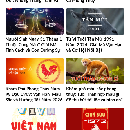
Đời: Những Thăng Trầm và
và Phong Thủy
Cơ Hội
Người Sinh Ngày 31 Tháng 1
Tử Vi Tuổi Tân Mùi 1991
Thuộc Cung Nào? Giải Mã
Năm 2024: Giải Mã Vận Hạn
Tính Cách và Con Đường Sự
và Cơ Hội Nổi Bật
Nghiệp Độc Đáo
Khám Phá Phong Thủy Nam
Khám phá màu sắc phong
Kỷ Dậu 1969: Vận Hạn, Màu
thủy: Tuổi Thân hợp màu gì
Sắc và Hướng Tốt Năm 2026
để thu hút tài lộc và bình an?