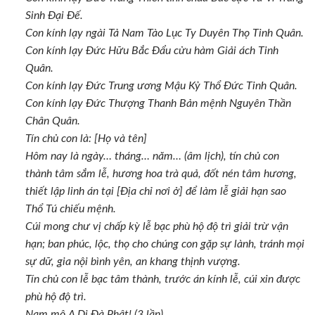
Sinh Đại Đế.
Con kính lạy ngài Tả Nam Tào Lục Ty Duyên Thọ Tinh Quân.
Con kính lạy Đức Hữu Bắc Đẩu cửu hàm Giải ách Tinh
Quân.
Con kính lạy Đức Trung ương Mậu Kỷ Thổ Đức Tinh Quân.
Con kính lạy Đức Thượng Thanh Bản mệnh Nguyên Thần
Chân Quân.
Tín chủ con là: [Họ và tên]
Hôm nay là ngày… tháng… năm… (âm lịch), tín chủ con
thành tâm sắm lễ, hương hoa trà quả, đốt nén tâm hương,
thiết lập linh án tại [Địa chỉ nơi ở] để làm lễ giải hạn sao
Thổ Tú chiếu mệnh.
Cúi mong chư vị chấp kỳ lễ bạc phù hộ độ trì giải trừ vận
hạn; ban phúc, lộc, thọ cho chúng con gặp sự lành, tránh mọi
sự dữ, gia nội bình yên, an khang thịnh vượng.
Tín chủ con lễ bạc tâm thành, trước án kính lễ, cúi xin được
phù hộ độ trì.
Nam mô A Di Đà Phật! (3 lần)