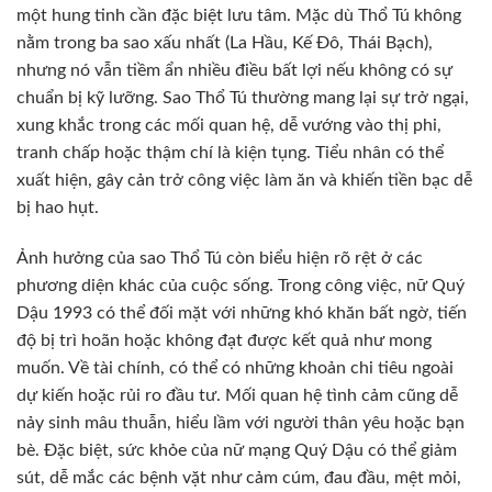
một hung tinh cần đặc biệt lưu tâm. Mặc dù Thổ Tú không
nằm trong ba sao xấu nhất (La Hầu, Kế Đô, Thái Bạch),
nhưng nó vẫn tiềm ẩn nhiều điều bất lợi nếu không có sự
chuẩn bị kỹ lưỡng. Sao Thổ Tú thường mang lại sự trở ngại,
xung khắc trong các mối quan hệ, dễ vướng vào thị phi,
tranh chấp hoặc thậm chí là kiện tụng. Tiểu nhân có thể
xuất hiện, gây cản trở công việc làm ăn và khiến tiền bạc dễ
bị hao hụt.
Ảnh hưởng của sao Thổ Tú còn biểu hiện rõ rệt ở các
phương diện khác của cuộc sống. Trong công việc, nữ Quý
Dậu 1993 có thể đối mặt với những khó khăn bất ngờ, tiến
độ bị trì hoãn hoặc không đạt được kết quả như mong
muốn. Về tài chính, có thể có những khoản chi tiêu ngoài
dự kiến hoặc rủi ro đầu tư. Mối quan hệ tình cảm cũng dễ
nảy sinh mâu thuẫn, hiểu lầm với người thân yêu hoặc bạn
bè. Đặc biệt, sức khỏe của nữ mạng Quý Dậu có thể giảm
sút, dễ mắc các bệnh vặt như cảm cúm, đau đầu, mệt mỏi,