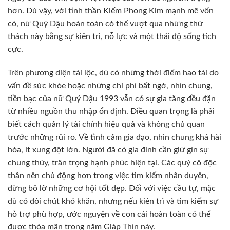
hơn. Dù vậy, với tinh thần Kiếm Phong Kim mạnh mẽ vốn
có, nữ Quý Dậu hoàn toàn có thể vượt qua những thử
thách này bằng sự kiên trì, nỗ lực và một thái độ sống tích
cực.
Trên phương diện tài lộc, dù có những thời điểm hao tài do
vấn đề sức khỏe hoặc những chi phí bất ngờ, nhìn chung,
tiền bạc của nữ Quý Dậu 1993 vẫn có sự gia tăng đều đặn
từ nhiều nguồn thu nhập ổn định. Điều quan trọng là phải
biết cách quản lý tài chính hiệu quả và không chủ quan
trước những rủi ro. Về tình cảm gia đạo, nhìn chung khá hài
hòa, ít xung đột lớn. Người đã có gia đình cần giữ gìn sự
chung thủy, trân trọng hạnh phúc hiện tại. Các quý cô độc
thân nên chủ động hơn trong việc tìm kiếm nhân duyên,
đừng bỏ lỡ những cơ hội tốt đẹp. Đối với việc cầu tự, mặc
dù có đôi chút khó khăn, nhưng nếu kiên trì và tìm kiếm sự
hỗ trợ phù hợp, ước nguyện về con cái hoàn toàn có thể
được thỏa mãn trong năm Giáp Thìn này.