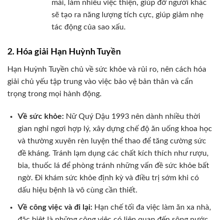
mái, làm nhiều việc thiện, giúp đỡ người khác
sẽ tạo ra năng lượng tích cực, giúp giảm nhẹ
tác động của sao xấu.
2. Hóa giải Hạn Huỳnh Tuyền
Hạn Huỳnh Tuyền chủ về sức khỏe và rủi ro, nên cách hóa
giải chủ yếu tập trung vào việc bảo vệ bản thân và cẩn
trọng trong mọi hành động.
Về sức khỏe:
Nữ Quý Dậu 1993 nên dành nhiều thời
gian nghỉ ngơi hợp lý, xây dựng chế độ ăn uống khoa học
và thường xuyên rèn luyện thể thao để tăng cường sức
đề kháng. Tránh lạm dụng các chất kích thích như rượu,
bia, thuốc lá để phòng tránh những vấn đề sức khỏe bất
ngờ. Đi khám sức khỏe định kỳ và điều trị sớm khi có
dấu hiệu bệnh là vô cùng cần thiết.
Về công việc và đi lại:
Hạn chế tối đa việc làm ăn xa nhà,
đặc biệt là những công việc có liên quan đến sông nước.