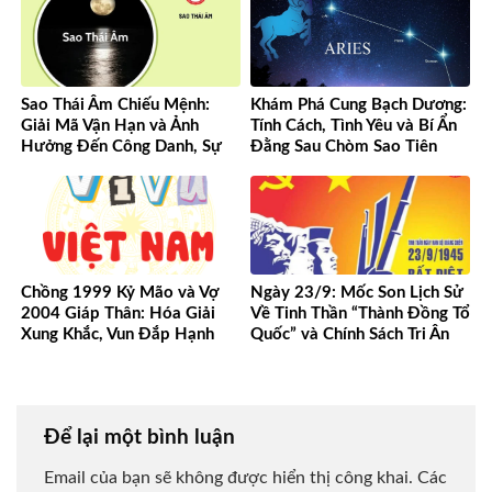
Sao Thái Âm Chiếu Mệnh:
Khám Phá Cung Bạch Dương:
Giải Mã Vận Hạn và Ảnh
Tính Cách, Tình Yêu và Bí Ẩn
Hưởng Đến Công Danh, Sự
Đằng Sau Chòm Sao Tiên
Nghiệp Của Bạn
Phong
Chồng 1999 Kỷ Mão và Vợ
Ngày 23/9: Mốc Son Lịch Sử
2004 Giáp Thân: Hóa Giải
Về Tinh Thần “Thành Đồng Tổ
Xung Khắc, Vun Đắp Hạnh
Quốc” và Chính Sách Tri Ân
Phúc Bền Lâu
Người Có Công
Để lại một bình luận
Email của bạn sẽ không được hiển thị công khai.
Các