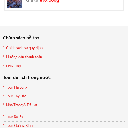
Giá từ
899.000
₫
gốc
hiện
là:
tại
990.000₫.
là:
899.000₫.
Chính sách hỗ trợ
Chính sách và quy định
Hướng dẫn thanh toán
Hỏi/ Đáp
Tour du lịch trong nước
Tour Hạ Long
Tour Tây Bắc
Nha Trang & Đà Lạt
Tour Sa Pa
Tour Quảng Bình