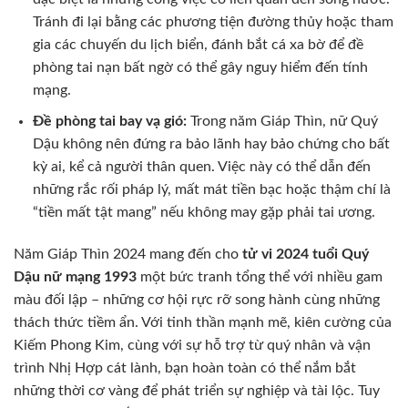
Tránh đi lại bằng các phương tiện đường thủy hoặc tham
gia các chuyến du lịch biển, đánh bắt cá xa bờ để đề
phòng tai nạn bất ngờ có thể gây nguy hiểm đến tính
mạng.
Đề phòng tai bay vạ gió:
Trong năm Giáp Thìn, nữ Quý
Dậu không nên đứng ra bảo lãnh hay bảo chứng cho bất
kỳ ai, kể cả người thân quen. Việc này có thể dẫn đến
những rắc rối pháp lý, mất mát tiền bạc hoặc thậm chí là
“tiền mất tật mang” nếu không may gặp phải tai ương.
Năm Giáp Thìn 2024 mang đến cho
tử vi 2024 tuổi Quý
Dậu nữ mạng 1993
một bức tranh tổng thể với nhiều gam
màu đối lập – những cơ hội rực rỡ song hành cùng những
thách thức tiềm ẩn. Với tinh thần mạnh mẽ, kiên cường của
Kiếm Phong Kim, cùng với sự hỗ trợ từ quý nhân và vận
trình Nhị Hợp cát lành, bạn hoàn toàn có thể nắm bắt
những thời cơ vàng để phát triển sự nghiệp và tài lộc. Tuy