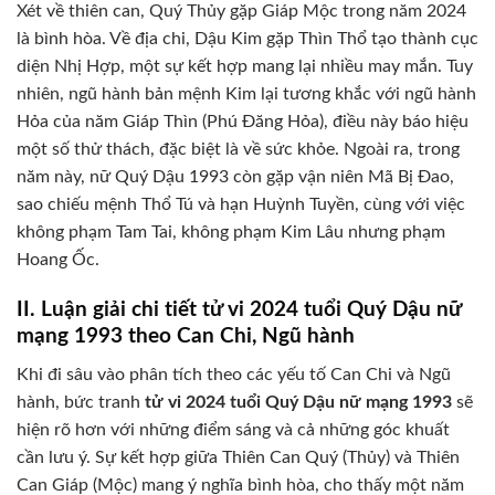
Xét về thiên can, Quý Thủy gặp Giáp Mộc trong năm 2024
là bình hòa. Về địa chi, Dậu Kim gặp Thìn Thổ tạo thành cục
diện Nhị Hợp, một sự kết hợp mang lại nhiều may mắn. Tuy
nhiên, ngũ hành bản mệnh Kim lại tương khắc với ngũ hành
Hỏa của năm Giáp Thìn (Phú Đăng Hỏa), điều này báo hiệu
một số thử thách, đặc biệt là về sức khỏe. Ngoài ra, trong
năm này, nữ Quý Dậu 1993 còn gặp vận niên Mã Bị Đao,
sao chiếu mệnh Thổ Tú và hạn Huỳnh Tuyền, cùng với việc
không phạm Tam Tai, không phạm Kim Lâu nhưng phạm
Hoang Ốc.
II. Luận giải chi tiết tử vi 2024 tuổi Quý Dậu nữ
mạng 1993 theo Can Chi, Ngũ hành
Khi đi sâu vào phân tích theo các yếu tố Can Chi và Ngũ
hành, bức tranh
tử vi 2024 tuổi Quý Dậu nữ mạng 1993
sẽ
hiện rõ hơn với những điểm sáng và cả những góc khuất
cần lưu ý. Sự kết hợp giữa Thiên Can Quý (Thủy) và Thiên
Can Giáp (Mộc) mang ý nghĩa bình hòa, cho thấy một năm