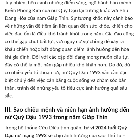
Tuy nhiên, bên cạnh những điểm sáng, ngũ hành bản mệnh
Kiếm Phong Kim của nữ Quý Dậu lại tương khắc với Phú
Đăng Hỏa của năm Giáp Thìn. Sự tương khắc này cảnh báo
về những vấn đề tiềm ẩn liên quan đến sức khỏe, khiến cho
việc đau ốm là điều khó tránh khỏi trong năm. Gia đạo cũng
có thể gặp chút bất lợi, với nguy cơ vợ chồng dễ xảy ra
khẩu chiến hoặc bất đồng quan điểm, ảnh hưởng đến hòa
khí gia đình. Đối với các cặp đôi đang mong muốn cầu tự,
đây có thể là một năm gặp nhiều khó khăn hơn. Do đó, dù
có nhiều yếu tố thuận lợi, nữ Quý Dậu 1993 vẫn cần đặc
biệt chú ý đến việc cân bằng cuộc sống và chăm sóc bản
thân, tránh để những yếu tố tiêu cực ảnh hưởng quá sâu
sắc.
III. Sao chiếu mệnh và niên hạn ảnh hưởng đến
nữ Quý Dậu 1993 trong năm Giáp Thìn
Trong hệ thống Cửu Diệu tinh quân,
tử vi 2024 tuổi Quý
Dậu nữ mạng 1993
sẽ chịu ảnh hưởng của sao Thổ Tú –