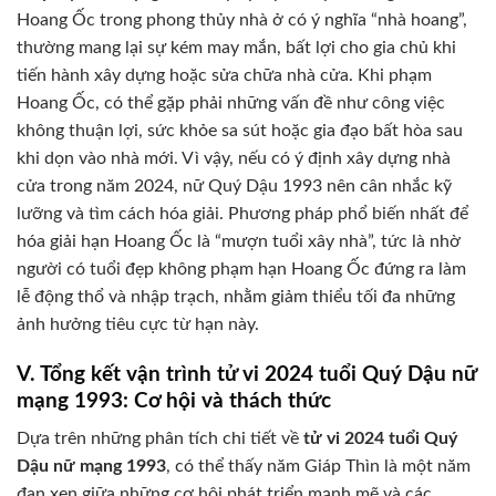
Hoang Ốc trong phong thủy nhà ở có ý nghĩa “nhà hoang”,
thường mang lại sự kém may mắn, bất lợi cho gia chủ khi
tiến hành xây dựng hoặc sửa chữa nhà cửa. Khi phạm
Hoang Ốc, có thể gặp phải những vấn đề như công việc
không thuận lợi, sức khỏe sa sút hoặc gia đạo bất hòa sau
khi dọn vào nhà mới. Vì vậy, nếu có ý định xây dựng nhà
cửa trong năm 2024, nữ Quý Dậu 1993 nên cân nhắc kỹ
lưỡng và tìm cách hóa giải. Phương pháp phổ biến nhất để
hóa giải hạn Hoang Ốc là “mượn tuổi xây nhà”, tức là nhờ
người có tuổi đẹp không phạm hạn Hoang Ốc đứng ra làm
lễ động thổ và nhập trạch, nhằm giảm thiểu tối đa những
ảnh hưởng tiêu cực từ hạn này.
V. Tổng kết vận trình tử vi 2024 tuổi Quý Dậu nữ
mạng 1993: Cơ hội và thách thức
Dựa trên những phân tích chi tiết về
tử vi 2024 tuổi Quý
Dậu nữ mạng 1993
, có thể thấy năm Giáp Thìn là một năm
đan xen giữa những cơ hội phát triển mạnh mẽ và các