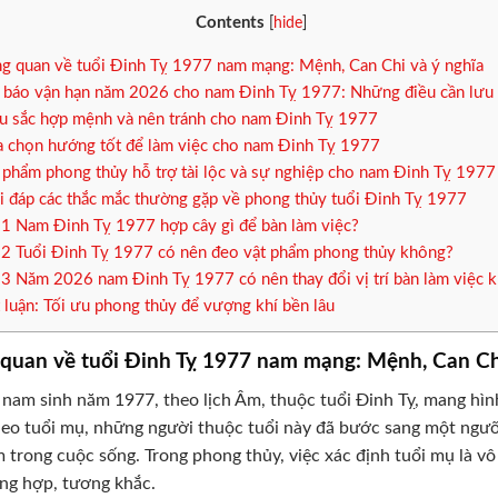
Contents
[
hide
]
g quan về tuổi Đinh Tỵ 1977 nam mạng: Mệnh, Can Chi và ý nghĩa
báo vận hạn năm 2026 cho nam Đinh Tỵ 1977: Những điều cần lưu
 sắc hợp mệnh và nên tránh cho nam Đinh Tỵ 1977
 chọn hướng tốt để làm việc cho nam Đinh Tỵ 1977
 phẩm phong thủy hỗ trợ tài lộc và sự nghiệp cho nam Đinh Tỵ 1977
i đáp các thắc mắc thường gặp về phong thủy tuổi Đinh Tỵ 1977
.1
Nam Đinh Tỵ 1977 hợp cây gì để bàn làm việc?
.2
Tuổi Đinh Tỵ 1977 có nên đeo vật phẩm phong thủy không?
.3
Năm 2026 nam Đinh Tỵ 1977 có nên thay đổi vị trí bàn làm việc 
 luận: Tối ưu phong thủy để vượng khí bền lâu
quan về tuổi Đinh Tỵ 1977 nam mạng: Mệnh, Can Ch
nam sinh năm 1977, theo lịch Âm, thuộc tuổi Đinh Tỵ, mang hình
heo tuổi mụ, những người thuộc tuổi này đã bước sang một ngưỡ
 trong cuộc sống. Trong phong thủy, việc xác định tuổi mụ là vô
ng hợp, tương khắc.