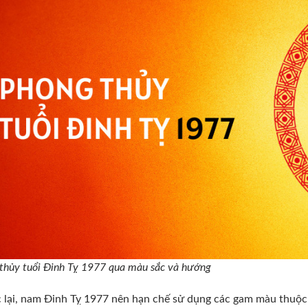
thủy tuổi Đinh Tỵ 1977 qua màu sắc và hướng
lại, nam Đinh Tỵ 1977 nên hạn chế sử dụng các gam màu thuộc 