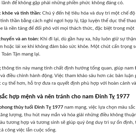
 lãnh để không gặp phải những phiền phức không đáng có.
 khỏe và tinh thần:
Chú ý đến hệ tiêu hóa và duy trì một chế độ
 tinh thần bằng cách nghỉ ngơi hợp lý, tập luyện thể dục thể thao
e là nền tảng để đối phó với mọi thách thức, đặc biệt trong một
chuyển và an toàn:
Khi đi lại, dù gần hay xa, hãy luôn giữ sự th
m hoặc lái xe khi không đảm bảo sức khỏe. Một chút cẩn trọng s
 Toán Tận mang lại.
thông tin này mang tính chất định hướng tổng quan, giúp nam 
và điều chỉnh hành động. Việc tham khảo sâu hơn các bản luận g
ết cụ thể hơn, hỗ trợ đưa ra quyết định phù hợp với hoàn cảnh v
sắc hợp mệnh và nên tránh cho nam Đinh Tỵ 1977
phong thủy tuổi Đinh Tỵ 1977
nam mạng, việc lựa chọn màu sắc 
ăng lượng, thu hút may mắn và hóa giải những điều không thuận 
u tương hợp và tương sinh sẽ giúp quý ông duy trì sự ổn định, 
cả công việc lẫn cuộc sống.