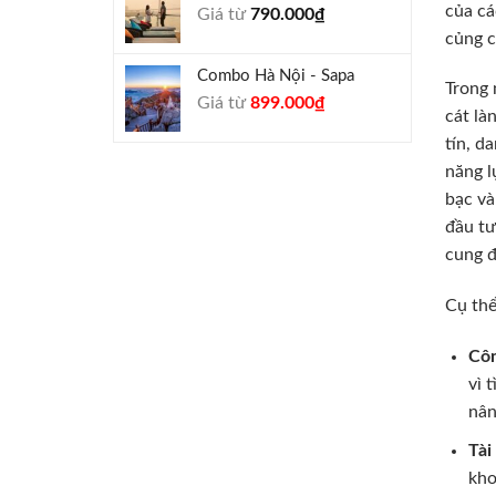
của cá
Giá từ
790.000
₫
940.000₫.
củng c
Combo Hà Nội - Sapa
Trong 
Giá
Giá
Giá từ
899.000
₫
cát là
gốc
hiện
tín, d
là:
tại
990.000₫.
là:
năng l
899.000₫.
bạc và
đầu tư
cung 
Cụ thể
Côn
vì 
nân
Tài
kho