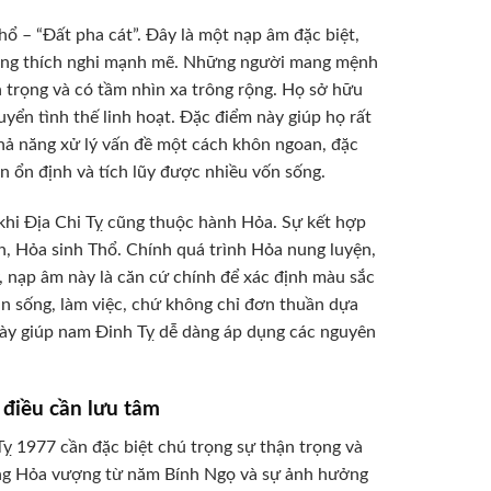
ổ – “Đất pha cát”. Đây là một nạp âm đặc biệt,
 năng thích nghi mạnh mẽ. Những người mang mệnh
n trọng và có tầm nhìn xa trông rộng. Họ sở hữu
yển tình thế linh hoạt. Đặc điểm này giúp họ rất
 khả năng xử lý vấn đề một cách khôn ngoan, đặc
ần ổn định và tích lũy được nhiều vốn sống.
khi Địa Chi Tỵ cũng thuộc hành Hỏa. Sự kết hợp
h, Hỏa sinh Thổ. Chính quá trình Hỏa nung luyện,
, nạp âm này là căn cứ chính để xác định màu sắc
an sống, làm việc, chứ không chỉ đơn thuần dựa
 này giúp nam Đinh Tỵ dễ dàng áp dụng các nguyên
điều cần lưu tâm
 1977 cần đặc biệt chú trọng sự thận trọng và
ợng Hỏa vượng từ năm Bính Ngọ và sự ảnh hưởng