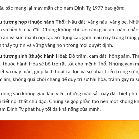
àu sắc mang lại may mắn cho nam Đinh Tỵ 1977 bao gồm:
 tương hợp (thuộc hành Thổ):
Nâu đất, vàng nâu, vàng be. Nhữ
h và bền bỉ của đất. Chúng không chỉ tạo cảm giác an toàn, chắ
h an và sức mạnh nội tại. Sử dụng các gam màu này trong trang 
 thấy tự tin và vững vàng hơn trong mọi quyết định.
 tương sinh (thuộc hành Hỏa):
Đỏ trầm, cam đất, hồng sẫm. The
 thuộc hành Hỏa sẽ bổ trợ rất tốt cho mệnh Thổ. Những gam mà
ết và may mắn, giúp kích hoạt tài lộc và sự phát triển trong sự n
m ấm, không quá chói chang để duy trì sự hài hòa, tránh gây ra 
 dụng vào không gian làm việc, những màu sắc này đặc biệt phù 
i tiết nội thất chủ đạo. Chúng sẽ góp phần tạo nên một không kh
am Đinh Tỵ phát huy tối đa khả năng của mình.