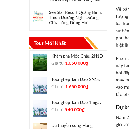
Về bản
Sea Star Resort Quảng Bình:
tượng 
Thiên Đường Nghỉ Dưỡng
Giữa Lòng Đồng Hới
Sa Tru
sự bền
phù hợ
Tour Mới Nhất
biệt l
Khám phá Mộc Châu 2N1Đ
Phân t
Giá
Giá
Giá từ
1.050.000
₫
này tạ
gốc
hiện
bồi đắ
là:
tại
Tour ghép Tam Đảo 2N1Đ
may mắ
1.300.000₫.
là:
Giá
Giá
Giá từ
1.650.000
₫
1.050.000₫.
vào mố
gốc
hiện
tắc ph
là:
tại
Tour ghép Tam Đảo 1 ngày
1.800.000₫.
là:
Dự b
Giá
Giá
Giá từ
940.000
₫
1.650.000₫.
gốc
hiện
Năm 20
là:
tại
giữ vữ
Du thuyền sông Hồng
1.000.000₫.
là: