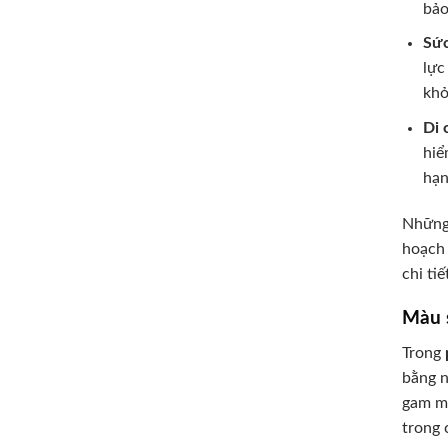
bảo
Sức
lực
khỏ
Di 
hiể
hạn
Những 
hoạch 
chi ti
Màu 
Trong
bằng n
gam mà
trong 