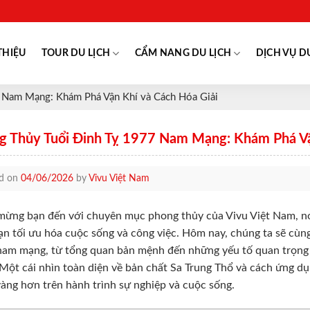
THIỆU
TOUR DU LỊCH
CẨM NANG DU LỊCH
DỊCH VỤ D
 Nam Mạng: Khám Phá Vận Khí và Cách Hóa Giải
g Thủy Tuổi Đinh Tỵ 1977 Nam Mạng: Khám Phá Vậ
ed on
04/06/2026
by
Vivu Việt Nam
ừng bạn đến với chuyên mục phong thủy của Vivu Việt Nam, nơ
ạn tối ưu hóa cuộc sống và công việc. Hôm nay, chúng ta sẽ cùng
am mạng, từ tổng quan bản mệnh đến những yếu tố quan trọng ả
Một cái nhìn toàn diện về bản chất Sa Trung Thổ và cách ứng d
àng hơn trên hành trình sự nghiệp và cuộc sống.