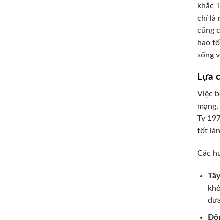
khắc T
chí là
cũng c
hao tố
sống v
Lựa c
Việc b
mạng, 
Tỵ 197
tốt là
Các hư
Tây
khỏ
đưa
Đôn