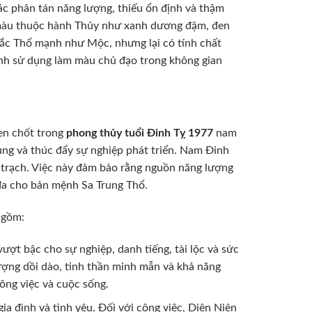
ác phân tán năng lượng, thiếu ổn định và thậm
c màu thuộc hành Thủy như xanh dương đậm, đen
hắc Thổ mạnh như Mộc, nhưng lại có tính chất
ánh sử dụng làm màu chủ đạo trong không gian
hen chốt trong
phong thủy tuổi Đinh Tỵ 1977
nam
ung và thúc đẩy sự nghiệp phát triển. Nam Đinh
 trạch. Việc này đảm bảo rằng nguồn năng lượng
i đa cho bản mệnh Sa Trung Thổ.
 gồm:
vượt bậc cho sự nghiệp, danh tiếng, tài lộc và sức
ợng dồi dào, tinh thần minh mẫn và khả năng
công việc và cuộc sống.
a đình và tình yêu. Đối với công việc, Diên Niên