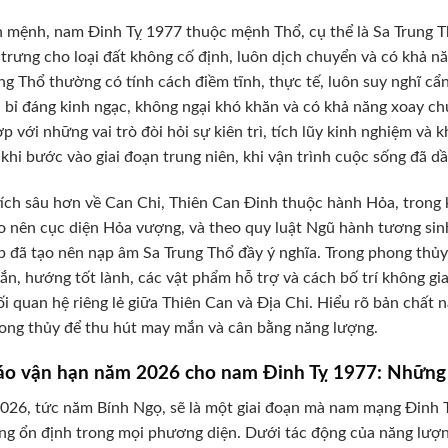
 mệnh, nam Đinh Tỵ 1977 thuộc mệnh Thổ, cụ thể là Sa Trung Th
trưng cho loại đất không cố định, luôn dịch chuyển và có khả
ng Thổ thường có tính cách điềm tĩnh, thực tế, luôn suy nghĩ cẩ
 bỉ đáng kinh ngạc, không ngại khó khăn và có khả năng xoay chu
p với những vai trò đòi hỏi sự kiên trì, tích lũy kinh nghiệm và
à khi bước vào giai đoạn trung niên, khi vận trình cuộc sống đã d
ích sâu hơn về Can Chi, Thiên Can Đinh thuộc hành Hỏa, trong 
o nên cục diện Hỏa vượng, và theo quy luật Ngũ hành tương sin
p đã tạo nên nạp âm Sa Trung Thổ đầy ý nghĩa. Trong phong thủy
n, hướng tốt lành, các vật phẩm hỗ trợ và cách bố trí không gi
i quan hệ riêng lẻ giữa Thiên Can và Địa Chi. Hiểu rõ bản chất
ong thủy để thu hút may mắn và cân bằng năng lượng.
áo vận hạn năm 2026 cho nam Đinh Tỵ 1977: Những 
26, tức năm Bính Ngọ, sẽ là một giai đoạn mà nam mạng Đinh Tỵ
ng ổn định trong mọi phương diện. Dưới tác động của năng lư