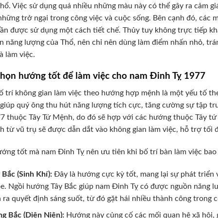
hổ. Việc sử dụng quá nhiều những màu này có thể gây ra cảm gi
 những trở ngại trong công việc và cuộc sống. Bên cạnh đó, cá
ần được sử dụng một cách tiết chế. Thủy tuy không trực tiếp k
n năng lượng của Thổ, nên chỉ nên dùng làm điểm nhấn nhỏ, tr
à làm việc.
họn hướng tốt để làm việc cho nam Đinh Tỵ 1977
ố trí không gian làm việc theo hướng hợp mệnh là một yếu tố t
giúp quý ông thu hút năng lượng tích cực, tăng cường sự tập tr
7 thuộc Tây Tứ Mệnh, do đó sẽ hợp với các hướng thuộc Tây tứ
nh từ vũ trụ sẽ được dẫn dắt vào không gian làm việc, hỗ trợ tố
ớng tốt mà nam Đinh Tỵ nên ưu tiên khi bố trí bàn làm việc bao
 Bắc (Sinh Khí):
Đây là hướng cực kỳ tốt, mang lại sự phát triển 
e. Ngồi hướng Tây Bắc giúp nam Đinh Tỵ có được nguồn năng lư
 ra quyết định sáng suốt, từ đó gặt hái nhiều thành công trong 
g Bắc (Diên Niên):
Hướng này củng cố các mối quan hệ xã hội, gi