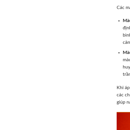
Các m
Màu
địn
bìn
cảm
Màu
màu
huy
trầ
Khi áp
các ch
giúp n