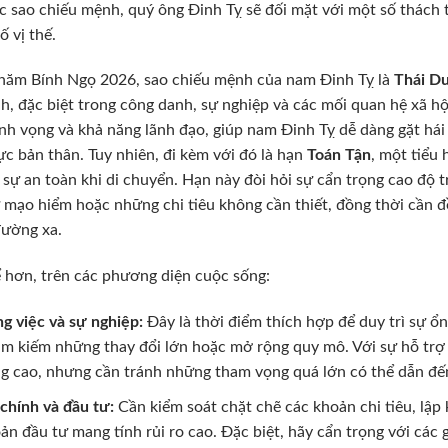
c sao chiếu mệnh, quý ông Đinh Tỵ sẽ đối mặt với một số thách
ố vị thế.
năm Bính Ngọ 2026, sao chiếu mệnh của nam Đinh Tỵ là
Thái D
nh, đặc biệt trong công danh, sự nghiệp và các mối quan hệ xã 
anh vọng và khả năng lãnh đạo, giúp nam Đinh Tỵ dễ dàng gặt hái
ực bản thân. Tuy nhiên, đi kèm với đó là hạn
Toán Tận
, một tiểu
 sự an toàn khi di chuyển. Hạn này đòi hỏi sự cẩn trọng cao độ t
 mạo hiểm hoặc những chi tiêu không cần thiết, đồng thời cần đề p
đường xa.
 hơn, trên các phương diện cuộc sống:
g việc và sự nghiệp:
Đây là thời điểm thích hợp để duy trì sự ổn
tìm kiếm những thay đổi lớn hoặc mở rộng quy mô. Với sự hỗ trợ
g cao, nhưng cần tránh những tham vọng quá lớn có thể dẫn đến 
 chính và đầu tư:
Cần kiểm soát chặt chẽ các khoản chi tiêu, lập 
ản đầu tư mang tính rủi ro cao. Đặc biệt, hãy cẩn trọng với các 