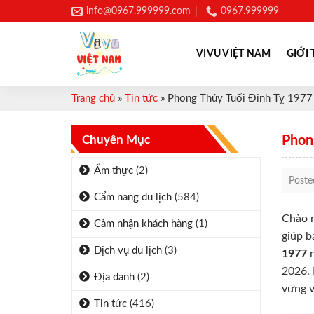
Skip
info@0967.999999.com
0967.999999
to
content
VIVU VIỆT NAM
GIỚI 
Trang chủ
»
Tin tức
»
Phong Thủy Tuổi Đinh Tỵ 1977
Chuyên Mục
Phon
Ẩm thực
(2)
Post
Cẩm nang du lịch
(584)
Chào m
Cảm nhận khách hàng
(1)
giúp b
Dịch vụ du lịch
(3)
1977
n
2026. 
Địa danh
(2)
vững v
Tin tức
(416)