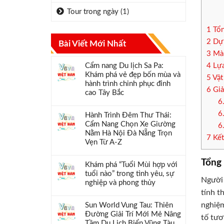
Tour trong ngày
(1)
1
Tổn
2
Dự 
Bài Viết Mới Nhất
3
Màu
Cẩm nang Du lịch Sa Pa:
4
Lựa
Khám phá vẻ đẹp bốn mùa và
5
Vật
hành trình chinh phục đỉnh
6
Giả
cao Tây Bắc
6
6
Hành Trình Đêm Thư Thái:
Cẩm Nang Chọn Xe Giường
6
Nằm Hà Nội Đà Nẵng Trọn
7
Kết
Vẹn Từ A-Z
Tổng 
Khám phá “Tuổi Mùi hợp với
tuổi nào” trong tình yêu, sự
Người 
nghiệp và phong thủy
tính t
nghiệm
Sun World Vung Tau: Thiên
Đường Giải Trí Mới Mẻ Nâng
tố tươ
Tầm Du Lịch Biển Vũng Tàu