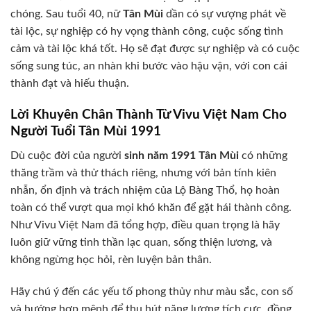
chóng. Sau tuổi 40, nữ
Tân Mùi
dần có sự vượng phát về
tài lộc, sự nghiệp có hy vọng thành công, cuộc sống tình
cảm và tài lộc khá tốt. Họ sẽ đạt được sự nghiệp và có cuộc
sống sung túc, an nhàn khi bước vào hậu vận, với con cái
thành đạt và hiếu thuận.
Lời Khuyên Chân Thành Từ Vivu Việt Nam Cho
Người Tuổi Tân Mùi 1991
Dù cuộc đời của người
sinh năm 1991
Tân Mùi
có những
thăng trầm và thử thách riêng, nhưng với bản tính kiên
nhẫn, ổn định và trách nhiệm của Lộ Bàng Thổ, họ hoàn
toàn có thể vượt qua mọi khó khăn để gặt hái thành công.
Như Vivu Việt Nam đã tổng hợp, điều quan trọng là hãy
luôn giữ vững tinh thần lạc quan, sống thiện lương, và
không ngừng học hỏi, rèn luyện bản thân.
Hãy chú ý đến các yếu tố phong thủy như màu sắc, con số
và hướng hợp mệnh để thu hút năng lượng tích cực, đồng