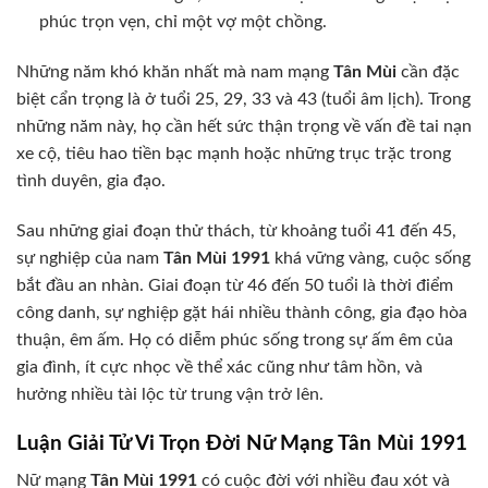
phúc trọn vẹn, chỉ một vợ một chồng.
Những năm khó khăn nhất mà nam mạng
Tân Mùi
cần đặc
biệt cẩn trọng là ở tuổi 25, 29, 33 và 43 (tuổi âm lịch). Trong
những năm này, họ cần hết sức thận trọng về vấn đề tai nạn
xe cộ, tiêu hao tiền bạc mạnh hoặc những trục trặc trong
tình duyên, gia đạo.
Sau những giai đoạn thử thách, từ khoảng tuổi 41 đến 45,
sự nghiệp của nam
Tân Mùi 1991
khá vững vàng, cuộc sống
bắt đầu an nhàn. Giai đoạn từ 46 đến 50 tuổi là thời điểm
công danh, sự nghiệp gặt hái nhiều thành công, gia đạo hòa
thuận, êm ấm. Họ có diễm phúc sống trong sự ấm êm của
gia đình, ít cực nhọc về thể xác cũng như tâm hồn, và
hưởng nhiều tài lộc từ trung vận trở lên.
Luận Giải Tử Vi Trọn Đời Nữ Mạng Tân Mùi 1991
Nữ mạng
Tân Mùi 1991
có cuộc đời với nhiều đau xót và