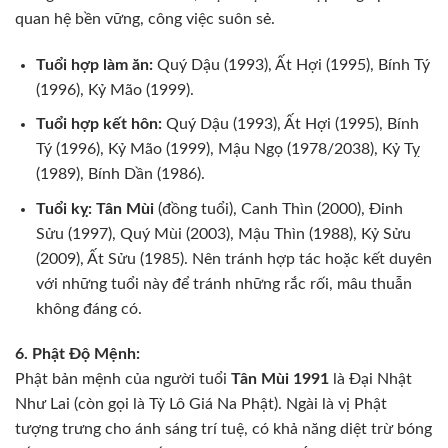
quan hệ bền vững, công việc suôn sẻ.
Tuổi hợp làm ăn:
Quý Dậu (1993), Ất Hợi (1995), Bính Tý
(1996), Kỷ Mão (1999).
Tuổi hợp kết hôn:
Quý Dậu (1993), Ất Hợi (1995), Bính
Tý (1996), Kỷ Mão (1999), Mậu Ngọ (1978/2038), Kỷ Tỵ
(1989), Bính Dần (1986).
Tuổi kỵ:
Tân Mùi
(đồng tuổi), Canh Thìn (2000), Đinh
Sửu (1997), Quý Mùi (2003), Mậu Thìn (1988), Kỷ Sửu
(2009), Ất Sửu (1985). Nên tránh hợp tác hoặc kết duyên
với những tuổi này để tránh những rắc rối, mâu thuẫn
không đáng có.
6. Phật Độ Mệnh:
Phật bản mệnh của người tuổi
Tân Mùi 1991
là Đại Nhật
Như Lai (còn gọi là Tỳ Lô Giá Na Phật). Ngài là vị Phật
tượng trưng cho ánh sáng trí tuệ, có khả năng diệt trừ bóng