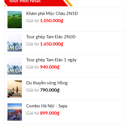
Tour Mới Nhất
Khám phá Mộc Châu 2N1Đ
Giá
Giá
Giá từ
1.050.000
₫
gốc
hiện
là:
tại
Tour ghép Tam Đảo 2N1Đ
1.300.000₫.
là:
Giá
Giá
Giá từ
1.650.000
₫
1.050.000₫.
gốc
hiện
là:
tại
Tour ghép Tam Đảo 1 ngày
1.800.000₫.
là:
Giá
Giá
Giá từ
940.000
₫
1.650.000₫.
gốc
hiện
là:
tại
Du thuyền sông Hồng
1.000.000₫.
là:
Giá từ
790.000
₫
940.000₫.
Combo Hà Nội - Sapa
Giá
Giá
Giá từ
899.000
₫
gốc
hiện
là:
tại