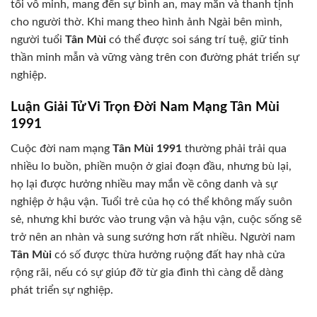
tối vô minh, mang đến sự bình an, may mắn và thanh tịnh
cho người thờ. Khi mang theo hình ảnh Ngài bên mình,
người tuổi
Tân Mùi
có thể được soi sáng trí tuệ, giữ tinh
thần minh mẫn và vững vàng trên con đường phát triển sự
nghiệp.
Luận Giải Tử Vi Trọn Đời Nam Mạng Tân Mùi
1991
Cuộc đời nam mạng
Tân Mùi 1991
thường phải trải qua
nhiều lo buồn, phiền muộn ở giai đoạn đầu, nhưng bù lại,
họ lại được hưởng nhiều may mắn về công danh và sự
nghiệp ở hậu vận. Tuổi trẻ của họ có thể không mấy suôn
sẻ, nhưng khi bước vào trung vận và hậu vận, cuộc sống sẽ
trở nên an nhàn và sung sướng hơn rất nhiều. Người nam
Tân Mùi
có số được thừa hưởng ruộng đất hay nhà cửa
rộng rãi, nếu có sự giúp đỡ từ gia đình thì càng dễ dàng
phát triển sự nghiệp.