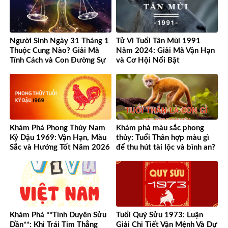
Người Sinh Ngày 31 Tháng 1
Tử Vi Tuổi Tân Mùi 1991
Thuộc Cung Nào? Giải Mã
Năm 2024: Giải Mã Vận Hạn
Tính Cách và Con Đường Sự
và Cơ Hội Nổi Bật
Nghiệp Độc Đáo
Khám Phá Phong Thủy Nam
Khám phá màu sắc phong
Kỷ Dậu 1969: Vận Hạn, Màu
thủy: Tuổi Thân hợp màu gì
Sắc và Hướng Tốt Năm 2026
để thu hút tài lộc và bình an?
Khám Phá **Tình Duyên Sửu
Tuổi Quý Sửu 1973: Luận
Dần**: Khi Trái Tim Thẳng
Giải Chi Tiết Vận Mệnh Và Dự