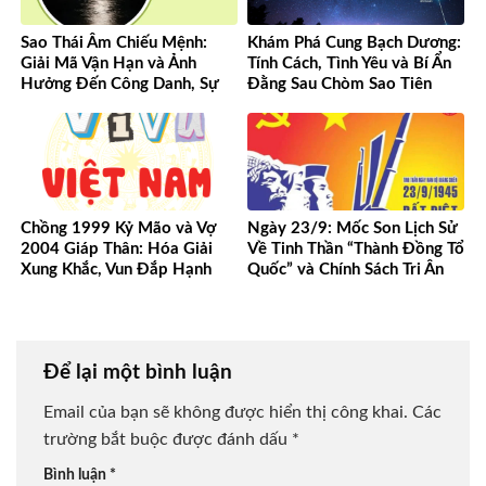
Sao Thái Âm Chiếu Mệnh:
Khám Phá Cung Bạch Dương:
Giải Mã Vận Hạn và Ảnh
Tính Cách, Tình Yêu và Bí Ẩn
Hưởng Đến Công Danh, Sự
Đằng Sau Chòm Sao Tiên
Nghiệp Của Bạn
Phong
Chồng 1999 Kỷ Mão và Vợ
Ngày 23/9: Mốc Son Lịch Sử
2004 Giáp Thân: Hóa Giải
Về Tinh Thần “Thành Đồng Tổ
Xung Khắc, Vun Đắp Hạnh
Quốc” và Chính Sách Tri Ân
Phúc Bền Lâu
Người Có Công
Để lại một bình luận
Email của bạn sẽ không được hiển thị công khai.
Các
trường bắt buộc được đánh dấu
*
Bình luận
*