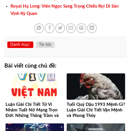
Royal Hạ Long: Viên Ngọc Sang Trọng Chiếu Rọi Di Sản
Vịnh Kỳ Quan
Danh mục:
Tin tức
Bài viết cùng chủ đề:
Luận Giải Chi Tiết Tử Vi
Tuổi Quý Dậu 1993 Mệnh Gì?
Nhâm Tuất Nữ Mạng Trọn
Luận Giải Chi Tiết Vận Mệnh
Đời: Những Thăng Trầm và
và Phong Thủy
Cơ Hội