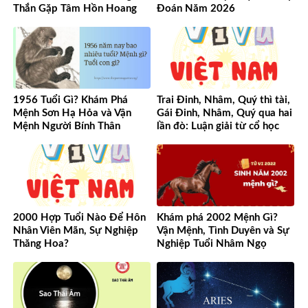
Thắn Gặp Tâm Hồn Hoang
Đoán Năm 2026
Dã
1956 Tuổi Gì? Khám Phá
Trai Đinh, Nhâm, Quý thì tài,
Mệnh Sơn Hạ Hỏa và Vận
Gái Đinh, Nhâm, Quý qua hai
Mệnh Người Bính Thân
lần đò: Luận giải từ cổ học
đến hiện đại
2000 Hợp Tuổi Nào Để Hôn
Khám phá 2002 Mệnh Gì?
Nhân Viên Mãn, Sự Nghiệp
Vận Mệnh, Tình Duyên và Sự
Thăng Hoa?
Nghiệp Tuổi Nhâm Ngọ