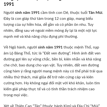
1991
Người
sinh năm 1991
cầm tinh con Dê, thuộc tuổi
Tân Mùi
.
Đây là con giáp thứ tám trong 12 con giáp, mang biểu
tượng của sự hiền hòa, dễ gần và có phần ôn nhu. Tuy
nhiên, đằng sau vẻ ngoài mềm mỏng ấy lại là một nội lực
mạnh mẽ và khả năng chịu đựng phi thường.
Về Ngũ hành, người
sinh năm 1991
thuộc mệnh Thổ, nạp
âm Lộ Bàng Thổ, tức là “Đất ven đường”. Hình ảnh đất ven
đường gợi lên sự vững chắc, bền bỉ, kiên nhẫn và khả năng
che chở, bao dung cho vạn vật. Tuy nhiên, đất ven đường
cũng hàm ý rằng người mang mệnh này có thể phải trải qua
nhiều thử thách, mài giũa để trở nên cứng cáp và kiên
cường hơn. Họ không ngại đối mặt với khó khăn, luôn tìm
kiếm giải pháp thực tế và có tinh thần trách nhiệm cao
trong mọi việc.
Xét về Thiên Can “Tân” (thuộc hành Kim) và Địa Chi “Mùi”