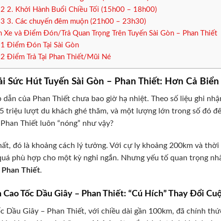
.2
2. Khởi Hành Buổi Chiều Tối (15h00 – 18h00)
.3
3. Các chuyến đêm muộn (21h00 – 23h30)
 Xe và Điểm Đón/Trả Quan Trọng Trên Tuyến Sài Gòn – Phan Thiết
.1
Điểm Đón Tại Sài Gòn
.2
Điểm Trả Tại Phan Thiết/Mũi Né
ải Sức Hút Tuyến Sài Gòn – Phan Thiết: Hơn Cả Biể
 dẫn của Phan Thiết chưa bao giờ hạ nhiệt. Theo số liệu ghi nh
5 triệu lượt du khách ghé thăm, và một lượng lớn trong số đó đế
Phan Thiết luôn “nóng” như vậy?
ất, đó là khoảng cách lý tưởng. Với cự ly khoảng 200km và thời
quá phù hợp cho một kỳ nghỉ ngắn. Nhưng yếu tố quan trọng nhấ
 Phan Thiết
.
 Cao Tốc Dầu Giây – Phan Thiết: “Cú Hích” Thay Đổi Cu
c Dầu Giây – Phan Thiết, với chiều dài gần 100km, đã chính thứ