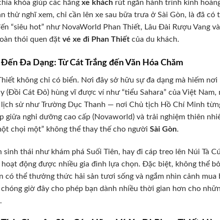
chìa khóa giúp các hãng
xe khách
rút ngắn hành trình kinh hoàng
ạn thử nghĩ xem, chỉ cần lên xe sau bữa trưa ở Sài Gòn, là đã có
ến “siêu hot” như NovaWorld Phan Thiết, Lâu Đài Rượu Vang vào 
oàn thói quen đặt
vé xe đi Phan Thiết
của du khách.
Đến Đa Dạng: Từ Cát Trắng đến Văn Hóa Chăm
hiết không chỉ có biển. Nơi đây sở hữu sự đa dạng mà hiếm nơi
y (Đồi Cát Đỏ) hùng vĩ được ví như “tiểu Sahara” của Việt Nam,
h lịch sử như Trường Dục Thanh — nơi Chủ tịch Hồ Chí Minh từn
p giữa nghỉ dưỡng cao cấp (Novaworld) và trải nghiệm thiên nhi
ột chọi một” không thể thay thế cho người
Sài Gòn
.
h sinh thái như khám phá Suối Tiên, hay đi cáp treo lên Núi Tà 
hoạt động được nhiều gia đình lựa chọn. Đặc biệt, không thể bỏ
n có thể thưởng thức hải sản tươi sống và ngắm nhìn cảnh mua 
chóng giờ đây cho phép bạn dành nhiều thời gian hơn cho những 
.