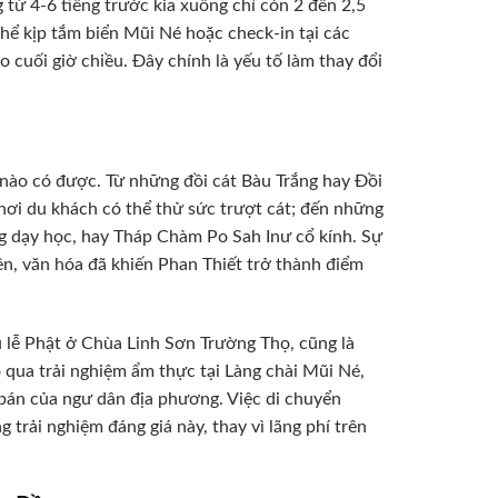
 từ 4-6 tiếng trước kia xuống chỉ còn 2 đến 2,5
 thể kịp tắm biển Mũi Né hoặc check-in tại các
cuối giờ chiều. Đây chính là yếu tố làm thay đổi
 nào có được. Từ những đồi cát Bàu Trắng hay Đồi
 nơi du khách có thể thử sức trượt cát; đến những
g dạy học, hay Tháp Chàm Po Sah Inư cổ kính. Sự
ên, văn hóa đã khiến Phan Thiết trở thành điểm
Cú lễ Phật ở Chùa Linh Sơn Trường Thọ, cũng là
 qua trải nghiệm ẩm thực tại Làng chài Mũi Né,
bán của ngư dân địa phương. Việc di chuyển
trải nghiệm đáng giá này, thay vì lãng phí trên