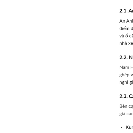
2.1. 
An Anh
điểm đ
và ổ c
nhà xe
2.2. 
Nam Hả
ghép v
nghi gi
2.3. 
Bên cạ
giá ca
Ku