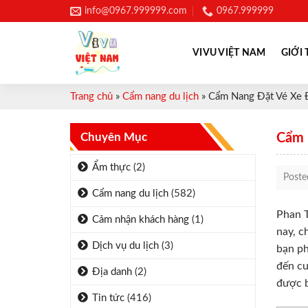
Skip
info@0967.999999.com
0967.999999
to
content
VIVU VIỆT NAM
GIỚI 
Trang chủ
»
Cẩm nang du lịch
»
Cẩm Nang Đặt Vé Xe Đ
Chuyên Mục
Cẩm 
Ẩm thực
(2)
Post
Cẩm nang du lịch
(582)
Phan T
Cảm nhận khách hàng
(1)
nay, c
Dịch vụ du lịch
(3)
bạn ph
đến cu
Địa danh
(2)
được b
Tin tức
(416)