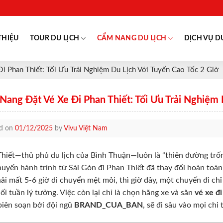
THIỆU
TOUR DU LỊCH
CẨM NANG DU LỊCH
DỊCH VỤ D
i Phan Thiết: Tối Ưu Trải Nghiệm Du Lịch Với Tuyến Cao Tốc 2 Giờ
Nang Đặt Vé Xe Đi Phan Thiết: Tối Ưu Trải Nghiệm 
ed on
01/12/2025
by
Vivu Việt Nam
hiết—thủ phủ du lịch của Bình Thuận—luôn là “thiên đường trố
huyến hành trình từ Sài Gòn đi Phan Thiết đã thay đổi hoàn toàn
ải mất 5-6 giờ di chuyển mệt mỏi, thì giờ đây, một chuyến đi ch
ối tuần lý tưởng. Việc còn lại chỉ là chọn hãng xe và săn
vé xe đ
iên soạn bởi đội ngũ
BRAND_CUA_BAN
, sẽ đi sâu vào mọi chi