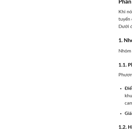
Phân
Khi nó
tuyến 
Dưới đ
1. Nh
Nhóm n
1.1. 
Phương
Đi
khu
cam
Giá
1.2. 