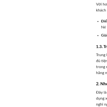
Với hơ
khách 
Đi
Né
Giá
1.3. 
Trung 
đủ tiệ
trong 
hãng n
2. Nh
Đây là
dụng x
nghỉ n