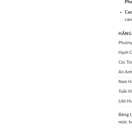
Pha
Cao
cao
HÃNG
Phương
Hạnh C
Cúc Tù
An An
Nam H
Tuấn H
Liên H
Bảng t
mức hợ