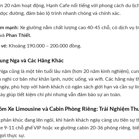
n 20 năm hoạt động, Hạnh Cafe nổi tiếng với phong cách du lịch
dọc đường, đảm bảo lộ trình nhanh chóng và chính xác.
ểm mạnh:
Xe giường nằm chất lượng cao 40-45 chỗ, có dịch vụ t
 và
Phan Thiết
.
 vé:
Khoảng 190.000 – 200.000 đồng.
Trung Nga và Các Hãng Khác
Nga cũng là một tên tuổi lâu năm (hơn 20 năm kinh nghiệm), cun
n nghi cơ bản như khăn lạnh, nước uống, và wifi. Các hãng này 
ngày, phù hợp với hành khách có ngân sách giới hạn và cần sự l
ày giúp tiết kiệm chi phí nhưng vẫn đảm bảo sự an toàn.
óm Xe Limousine và Cabin Phòng Riêng: Trải Nghiệm T
 phân khúc đang lên ngôi, khi hành khách ngày càng ưu tiên sự t
e 9-11 chỗ ghế VIP hoặc xe giường cabin 20-36 phòng riêng, bi
gơi thực sự.