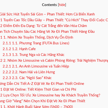
Contents
[
hide
]
Giải Sức Hút Tuyến Sài Gòn – Phan Thiết: Hơn Cả Biển Xanh
.1
Tuyến Cao Tốc Dầu Giây – Phan Thiết: “Cú Hích” Thay Đổi Cuộc C
.2
Điểm Đến Đa Dạng: Từ Cát Trắng đến Văn Hóa Chăm
n Tích Chuyên Sâu Các Hãng Vé Xe Đi Phan Thiết Hàng Đầu
.1
1. Nhóm Xe Truyền Thống, Dịch Vụ Ổn Định
2.1.1
1.1. Phương Trang (FUTA Bus Lines)
2.1.2
1.2. Hạnh Cafe
2.1.3
1.3. Trung Nga và Các Hãng Khác
.2
2. Nhóm Xe Limousine và Cabin Phòng Riêng: Trải Nghiệm Thượn
2.2.1
2.1. An Anh Limousine và Tuấn Hiệp
2.2.2
2.2. Nam Hải và Liên Hưng
2.2.3
2.3. Các “Ngôi Sao” Khác
ng Dẫn Chi Tiết A-Z Đặt Vé Xe Đi Phan Thiết Online
.1
Đặt Vé Online: Tiết Kiệm Thời Gian và Chi Phí
.2
Lựa Chọn Tối Ưu: Xe Limousine hay Xe Khách Truyền Thống?
ng Giờ “Vàng” Nên Chọn Khi Đặt Vé Xe Đi Phan Thiết
.1
1. Khởi Hành Buổi Sáng Sớm (5h00 – 7h00)