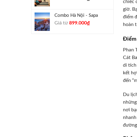
chiếc 
giờ. B
Combo Hà Nội - Sapa
điểm đ
Giá
Giá
Giá từ
899.000
₫
hoàn t
gốc
hiện
là:
tại
Điểm 
990.000₫.
là:
899.000₫.
Phan T
Cát Ba
di tíc
kết hợ
đến “m
Du lịc
những 
nơi bạ
nhanh 
đường