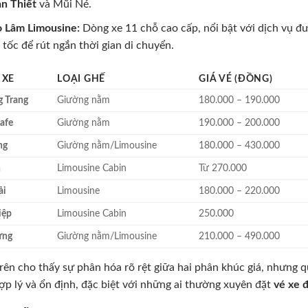
n Thiết
và Mũi Né.
 Lâm Limousine:
Dòng xe 11 chỗ cao cấp, nổi bật với dịch vụ đư
 tốc để rút ngắn thời gian di chuyển.
 XE
LOẠI GHẾ
GIÁ VÉ (ĐỒNG)
 Trang
Giường nằm
180.000 – 190.000
afe
Giường nằm
190.000 – 200.000
ng
Giường nằm/Limousine
180.000 – 430.000
h
Limousine Cabin
Từ 270.000
ải
Limousine
180.000 – 220.000
iệp
Limousine Cabin
250.000
ưng
Giường nằm/Limousine
210.000 – 490.000
rên cho thấy sự phân hóa rõ rệt giữa hai phân khúc giá, nhưng q
p lý và ổn định, đặc biệt với những ai thường xuyên đặt
vé xe 