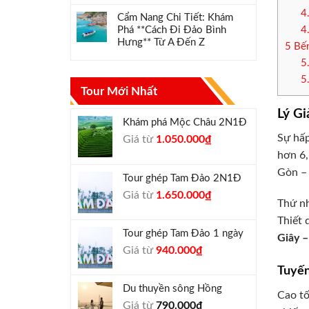
4
Cẩm Nang Chi Tiết: Khám
Phá **Cách Đi Đảo Bình
4
Hưng** Từ A Đến Z
5
Bến
5
5
Tour Mới Nhất
Lý Gi
Khám phá Mộc Châu 2N1Đ
Sự hấp
Giá
Giá
Giá từ
1.050.000
₫
gốc
hiện
hơn 6,
là:
tại
Gòn – 
Tour ghép Tam Đảo 2N1Đ
1.300.000₫.
là:
Giá
Giá
Giá từ
1.650.000
₫
1.050.000₫.
Thứ nh
gốc
hiện
Thiết 
là:
tại
Tour ghép Tam Đảo 1 ngày
1.800.000₫.
là:
Giây –
Giá
Giá
Giá từ
940.000
₫
1.650.000₫.
gốc
hiện
Tuyến
là:
tại
Du thuyền sông Hồng
1.000.000₫.
là:
Cao tố
Giá từ
790.000
₫
940.000₫.