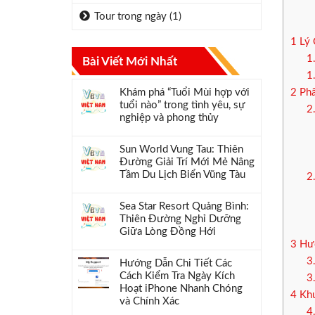
Tour trong ngày
(1)
1
Lý 
1
Bài Viết Mới Nhất
1
Khám phá “Tuổi Mùi hợp với
2
Phâ
tuổi nào” trong tình yêu, sự
2
nghiệp và phong thủy
Sun World Vung Tau: Thiên
Đường Giải Trí Mới Mẻ Nâng
Tầm Du Lịch Biển Vũng Tàu
2
Sea Star Resort Quảng Bình:
Thiên Đường Nghỉ Dưỡng
Giữa Lòng Đồng Hới
3
Hướ
3
Hướng Dẫn Chi Tiết Các
Cách Kiểm Tra Ngày Kích
3
Hoạt iPhone Nhanh Chóng
4
Khu
và Chính Xác
4