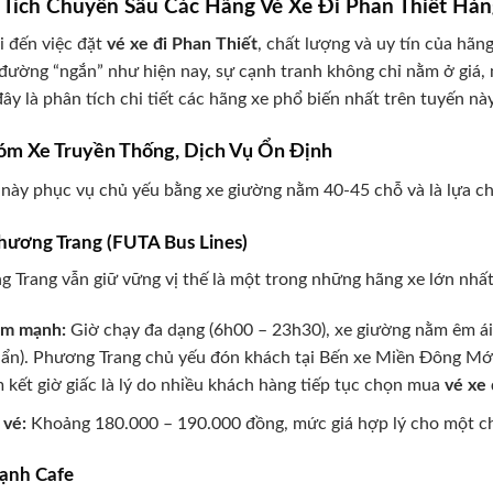
 Tích Chuyên Sâu Các Hãng Vé Xe Đi Phan Thiết Hà
i đến việc đặt
vé xe đi Phan Thiết
, chất lượng và uy tín của hãn
đường “ngắn” như hiện nay, sự cạnh tranh không chỉ nằm ở giá, 
ây là phân tích chi tiết các hãng xe phổ biến nhất trên tuyến này
óm Xe Truyền Thống, Dịch Vụ Ổn Định
ày phục vụ chủ yếu bằng xe giường nằm 40-45 chỗ và là lựa chọ
Phương Trang (FUTA Bus Lines)
 Trang vẫn giữ vững vị thế là một trong những hãng xe lớn nhất
ểm mạnh:
Giờ chạy đa dạng (6h00 – 23h30), xe giường nằm êm ái,
ẩn). Phương Trang chủ yếu đón khách tại Bến xe Miền Đông Mới v
 kết giờ giấc là lý do nhiều khách hàng tiếp tục chọn mua
vé xe 
 vé:
Khoảng 180.000 – 190.000 đồng, mức giá hợp lý cho một ch
Hạnh Cafe