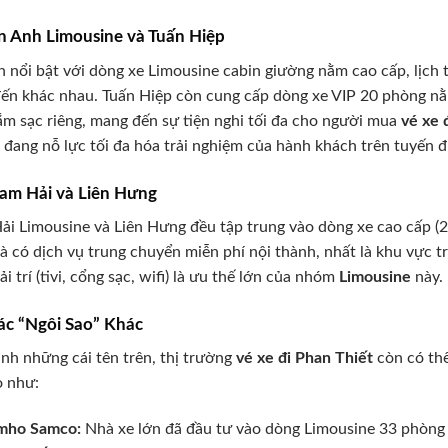
An Anh Limousine và Tuấn Hiệp
 nổi bật với dòng xe Limousine cabin giường nằm cao cấp, lịch 
ến khác nhau. Tuấn Hiệp còn cung cấp dòng xe VIP 20 phòng nằm
ắm sạc riêng, mang đến sự tiện nghi tối đa cho người mua
vé xe 
 đang nỗ lực tối đa hóa trải nghiệm của hành khách trên tuyến 
Nam Hải và Liên Hưng
i Limousine và Liên Hưng đều tập trung vào dòng xe cao cấp (
à có dịch vụ trung chuyển miễn phí nội thành, nhất là khu vực t
ải trí (tivi, cổng sạc, wifi) là ưu thế lớn của nhóm
Limousine
này.
Các “Ngôi Sao” Khác
nh những cái tên trên, thị trường
vé xe đi Phan Thiết
còn có th
o như:
mho Samco:
Nhà xe lớn đã đầu tư vào dòng Limousine 33 phòng đ