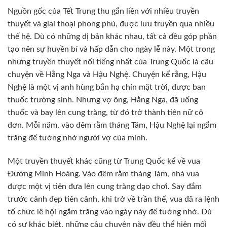
Nguồn gốc của Tết Trung thu gắn liền với nhiều truyền
thuyết và giai thoại phong phú, được lưu truyền qua nhiều
thế hệ. Dù có những dị bản khác nhau, tất cả đều góp phần
tạo nên sự huyền bí và hấp dẫn cho ngày lễ này. Một trong
những truyền thuyết nổi tiếng nhất của Trung Quốc là câu
chuyện về Hằng Nga và Hậu Nghệ. Chuyện kể rằng, Hậu
Nghệ là một vị anh hùng bắn hạ chín mặt trời, được ban
thuốc trường sinh. Nhưng vợ ông, Hằng Nga, đã uống
thuốc và bay lên cung trăng, từ đó trở thành tiên nữ cô
đơn. Mỗi năm, vào đêm rằm tháng Tám, Hậu Nghệ lại ngắm
trăng để tưởng nhớ người vợ của mình.
Một truyền thuyết khác cũng từ Trung Quốc kể về vua
Đường Minh Hoàng. Vào đêm rằm tháng Tám, nhà vua
được một vị tiên đưa lên cung trăng dạo chơi. Say đắm
trước cảnh đẹp tiên cảnh, khi trở về trần thế, vua đã ra lệnh
tổ chức lễ hội ngắm trăng vào ngày này để tưởng nhớ. Dù
có sự khác biệt, những câu chuyện này đều thể hiện mối