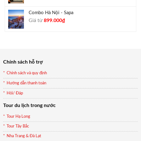
Combo Hà Nội - Sapa
Giá
Giá
Giá từ
899.000
₫
gốc
hiện
là:
tại
990.000₫.
là:
899.000₫.
Chính sách hỗ trợ
Chính sách và quy định
Hướng dẫn thanh toán
Hỏi/ Đáp
Tour du lịch trong nước
Tour Hạ Long
Tour Tây Bắc
Nha Trang & Đà Lạt