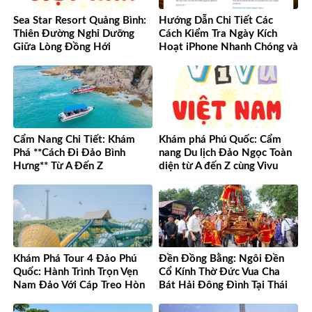
Sea Star Resort Quảng Bình:
Hướng Dẫn Chi Tiết Các
Thiên Đường Nghỉ Dưỡng
Cách Kiểm Tra Ngày Kích
Giữa Lòng Đồng Hới
Hoạt iPhone Nhanh Chóng và
Chính Xác
Cẩm Nang Chi Tiết: Khám
Khám phá Phú Quốc: Cẩm
Phá **Cách Đi Đảo Bình
nang Du lịch Đảo Ngọc Toàn
Hưng** Từ A Đến Z
diện từ A đến Z cùng Vivu
Việt Nam
Khám Phá Tour 4 Đảo Phú
Đền Đồng Bằng: Ngôi Đền
Quốc: Hành Trình Trọn Vẹn
Cổ Kính Thờ Đức Vua Cha
Nam Đảo Với Cáp Treo Hòn
Bát Hải Đông Đình Tại Thái
Thơm Tuyệt Đỉnh
Bình