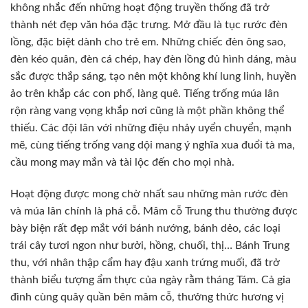
không nhắc đến những hoạt động truyền thống đã trở
thành nét đẹp văn hóa đặc trưng. Mở đầu là tục rước đèn
lồng, đặc biệt dành cho trẻ em. Những chiếc đèn ông sao,
đèn kéo quân, đèn cá chép, hay đèn lồng đủ hình dáng, màu
sắc được thắp sáng, tạo nên một không khí lung linh, huyền
ảo trên khắp các con phố, làng quê. Tiếng trống múa lân
rộn ràng vang vọng khắp nơi cũng là một phần không thể
thiếu. Các đội lân với những điệu nhảy uyển chuyển, mạnh
mẽ, cùng tiếng trống vang dội mang ý nghĩa xua đuổi tà ma,
cầu mong may mắn và tài lộc đến cho mọi nhà.
Hoạt động được mong chờ nhất sau những màn rước đèn
và múa lân chính là phá cỗ. Mâm cỗ Trung thu thường được
bày biện rất đẹp mắt với bánh nướng, bánh dẻo, các loại
trái cây tươi ngon như bưởi, hồng, chuối, thị… Bánh Trung
thu, với nhân thập cẩm hay đậu xanh trứng muối, đã trở
thành biểu tượng ẩm thực của ngày rằm tháng Tám. Cả gia
đình cùng quây quần bên mâm cỗ, thưởng thức hương vị