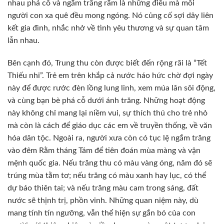
nhau phá cỗ và ngắm trăng rằm là những điều mà mỗi
người con xa quê đều mong ngóng. Nó củng cố sợi dây liên
kết gia đình, nhắc nhở về tình yêu thương và sự quan tâm
lẫn nhau.
Bên cạnh đó, Trung thu còn được biết đến rộng rãi là “Tết
Thiếu nhi”. Trẻ em trên khắp cả nước háo hức chờ đợi ngày
này để được rước đèn lồng lung linh, xem múa lân sôi động,
và cùng bạn bè phá cỗ dưới ánh trăng. Những hoạt động
này không chỉ mang lại niềm vui, sự thích thú cho trẻ nhỏ
mà còn là cách để giáo dục các em về truyền thống, về văn
hóa dân tộc. Ngoài ra, người xưa còn có tục lệ ngắm trăng
vào đêm Rằm tháng Tám để tiên đoán mùa màng và vận
mệnh quốc gia. Nếu trăng thu có màu vàng óng, năm đó sẽ
trúng mùa tằm tơ; nếu trăng có màu xanh hay lục, có thể
dự báo thiên tai; và nếu trăng màu cam trong sáng, đất
nước sẽ thịnh trị, phồn vinh. Những quan niệm này, dù
mang tính tín ngưỡng, vẫn thể hiện sự gắn bó của con