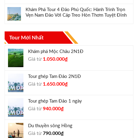
Khám Phá Tour 4 Đảo Phú Quốc: Hành Trình Trọn
Vẹn Nam Đảo Với Cáp Treo Hòn Thơm Tuyệt Đỉnh
Tour Mới Nhất
Khám phá Mộc Châu 2N1Đ
Giá
Giá
Giá từ
1.050.000
₫
gốc
hiện
là:
tại
Tour ghép Tam Đảo 2N1Đ
1.300.000₫.
là:
Giá
Giá
Giá từ
1.650.000
₫
1.050.000₫.
gốc
hiện
là:
tại
Tour ghép Tam Đảo 1 ngày
1.800.000₫.
là:
Giá
Giá
Giá từ
940.000
₫
1.650.000₫.
gốc
hiện
là:
tại
Du thuyền sông Hồng
1.000.000₫.
là:
Giá từ
790.000
₫
940.000₫.