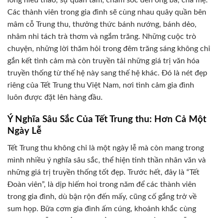
lòng hiếu thảo, sự quan tâm, chăm sóc đến ông bà, cha mẹ.
Các thành viên trong gia đình sẽ cùng nhau quây quần bên
mâm cỗ Trung thu, thưởng thức bánh nướng, bánh dẻo,
nhâm nhi tách trà thơm và ngắm trăng. Những cuộc trò
chuyện, những lời thăm hỏi trong đêm trăng sáng không chỉ
gắn kết tình cảm mà còn truyền tải những giá trị văn hóa
truyền thống từ thế hệ này sang thế hệ khác. Đó là nét đẹp
riêng của Tết Trung thu Việt Nam, nơi tình cảm gia đình
luôn được đặt lên hàng đầu.
Ý Nghĩa Sâu Sắc Của Tết Trung thu: Hơn Cả Một
Ngày Lễ
Tết Trung thu không chỉ là một ngày lễ mà còn mang trong
mình nhiều ý nghĩa sâu sắc, thể hiện tinh thần nhân văn và
những giá trị truyền thống tốt đẹp. Trước hết, đây là “Tết
Đoàn viên”, là dịp hiếm hoi trong năm để các thành viên
trong gia đình, dù bận rộn đến mấy, cũng cố gắng trở về
sum họp. Bữa cơm gia đình ấm cúng, khoảnh khắc cùng