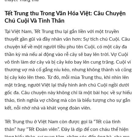
Tết Trung thu Trong Văn Hóa Việt: Câu Chuyện
Chú Cuội Và Tình Thân
Tại Việt Nam, Tết Trung thu lại gắn liền với một truyền
thuyết gần gũi và đầy nhân văn hơn: Sự tích chú Cuội. Câu
chuyện kể về một người tiều phu tên Cuội, có một cây đa
thần kỳ mà nếu ai động vào rễ cây sẽ bay lên trời. Vợ Cuội
vô tình làm dơ cây và bị cây kéo bay lên cung trăng. Cuội vì
thương vợ mà cố gắng níu kéo, nhưng không thành và cũng
bị cây kéo lên theo. Từ đó, mỗi mùa Trung thu, khi nhìn lên
mặt trăng, người Việt lại thấy hình ảnh chú Cuội ngồi dưới
gốc đa. Câu chuyện này không chỉ là một bài học về sự hiếu
thảo, tình nghĩa vợ chồng mà còn là biểu tượng cho sự gắn
kết, nỗi nhớ nhà và khát vọng đoàn viên.
Tết Trung thu ở Việt Nam còn được gọi là “Tết của tình
thân” hay “Tết Đoàn viên”. Đây là dịp để con cháu thể hiện