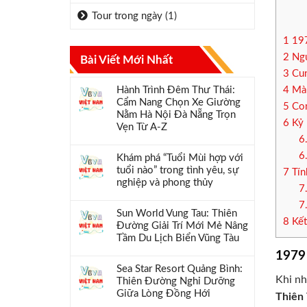
Tour trong ngày
(1)
1
197
2
Ngư
Bài Viết Mới Nhất
3
Cun
Hành Trình Đêm Thư Thái:
4
Màu
Cẩm Nang Chọn Xe Giường
5
Con
Nằm Hà Nội Đà Nẵng Trọn
6
Kỷ 
Vẹn Từ A-Z
6
6
Khám phá “Tuổi Mùi hợp với
tuổi nào” trong tình yêu, sự
7
Tín
nghiệp và phong thủy
7
7
Sun World Vung Tau: Thiên
8
Kết
Đường Giải Trí Mới Mẻ Nâng
Tầm Du Lịch Biển Vũng Tàu
1979
Sea Star Resort Quảng Bình:
Khi nh
Thiên Đường Nghỉ Dưỡng
Giữa Lòng Đồng Hới
Thiên