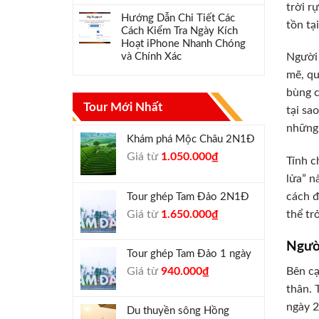
trời r
Hướng Dẫn Chi Tiết Các
tồn tạ
Cách Kiểm Tra Ngày Kích
Hoạt iPhone Nhanh Chóng
và Chính Xác
Người 
mẽ, qu
bùng c
Tour Mới Nhất
tại sa
những 
Khám phá Mộc Châu 2N1Đ
Giá
Giá
Giá từ
1.050.000
₫
Tính c
gốc
hiện
lửa” n
là:
tại
cách đ
Tour ghép Tam Đảo 2N1Đ
1.300.000₫.
là:
Giá
Giá
Giá từ
1.650.000
₫
thể tr
1.050.000₫.
gốc
hiện
là:
tại
Ngườ
Tour ghép Tam Đảo 1 ngày
1.800.000₫.
là:
Giá
Giá
Bên c
Giá từ
940.000
₫
1.650.000₫.
gốc
hiện
thân. 
là:
tại
ngày 2
Du thuyền sông Hồng
1.000.000₫.
là: