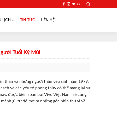
U LỊCH
TIN TỨC
LIÊN HỆ
gười Tuổi Kỷ Mùi
 bản thân và những người thân yêu sinh năm 1979.
 cách và các yếu tố phong thủy có thể mang lại sự
 này, được biên soạn bởi Vivu Việt Nam, sẽ cùng
 mệnh gì, từ đó mở ra những góc nhìn thú vị về