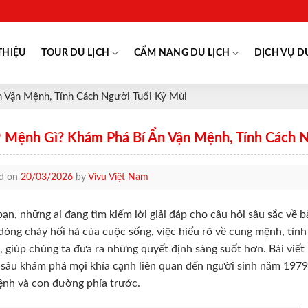
THIỆU
TOUR DU LỊCH
CẨM NANG DU LỊCH
DỊCH VỤ D
 Vận Mệnh, Tính Cách Người Tuổi Kỷ Mùi
 Mệnh Gì? Khám Phá Bí Ẩn Vận Mệnh, Tính Cách N
ed on
20/03/2026
by
Vivu Việt Nam
ạn, những ai đang tìm kiếm lời giải đáp cho câu hỏi sâu sắc về
dòng chảy hối hả của cuộc sống, việc hiểu rõ về cung mệnh, tính
, giúp chúng ta đưa ra những quyết định sáng suốt hơn. Bài viết
 sâu khám phá mọi khía cạnh liên quan đến người sinh năm 1979
nh và con đường phía trước.