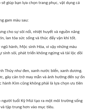
 sẽ giúp bạn lựa chọn trang phục, vật dụng cá
ng gam màu sau:
ng cho sự sôi nổi, nhiệt huyết và nguồn năng
, lan tỏa sức sống và thúc đẩy vận khí tốt.
lý ngũ hành, Mộc sinh Hỏa, vì vậy những màu
inh sôi, phát triển không ngừng và tài lộc dồi
nh Thủy như đen, xanh nước biển, xanh dương.
ực, gây cản trở may mắn và ảnh hưởng đến sự ổn
ộc hành Kim cũng không phải là lựa chọn ưu tiên
 người tuổi Kỷ Mùi tạo ra một môi trường sống
n và tập trung hơn vào mục tiêu.