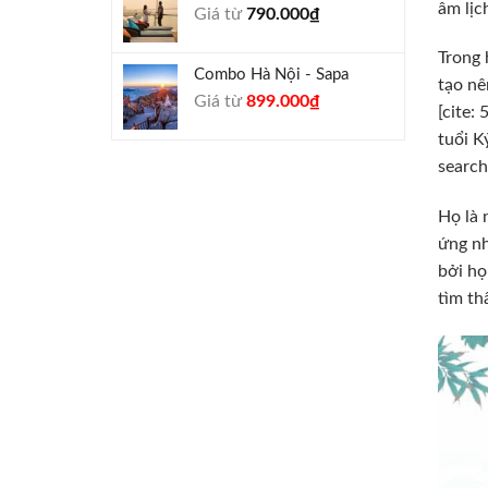
âm lịc
Giá từ
790.000
₫
940.000₫.
Trong 
Combo Hà Nội - Sapa
tạo nê
Giá
Giá
Giá từ
899.000
₫
[cite:
gốc
hiện
tuổi K
là:
tại
search
990.000₫.
là:
899.000₫.
Họ là 
ứng nh
bởi họ
tìm th