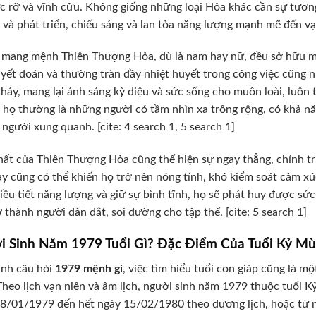
ực rỡ và vĩnh cửu. Không giống những loại Hỏa khác cần sự tươ
i và phát triển, chiếu sáng và lan tỏa năng lượng mạnh mẽ đến vạn
mang mệnh Thiên Thượng Hỏa, dù là nam hay nữ, đều sở hữu m
yết đoán và thường tràn đầy nhiệt huyết trong công việc cũng
háy, mang lại ánh sáng kỳ diệu và sức sống cho muôn loài, luôn t
o họ thường là những người có tầm nhìn xa trông rộng, có khả 
người xung quanh. [cite: 4 search 1, 5 search 1]
hất của Thiên Thượng Hỏa cũng thể hiện sự ngay thẳng, chính trự
ày cũng có thể khiến họ trở nên nóng tính, khó kiểm soát cảm x
iều tiết năng lượng và giữ sự bình tĩnh, họ sẽ phát huy được sứ
ở thành người dẫn dắt, soi đường cho tập thể. [cite: 5 search 1]
i Sinh Năm 1979 Tuổi Gì? Đặc Điểm Của Tuổi Kỷ Mù
ạnh câu hỏi
1979 mệnh gì
, việc tìm hiểu tuổi con giáp cũng là m
Theo lịch vạn niên và âm lịch, người sinh năm 1979 thuộc tuổi 
8/01/1979 đến hết ngày 15/02/1980 theo dương lịch, hoặc từ