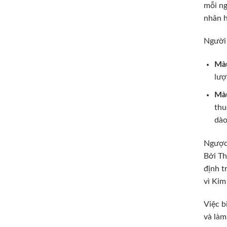
mỗi ng
nhân h
Người
Màu
lượ
Màu
thu
dào
Ngược 
Bởi Th
định t
vì Kim
Việc b
và làm