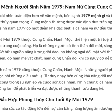
 Mệnh Người Sinh Năm 1979: Nam Nữ Cùng Cung 
cái nhìn toàn diện hơn về vận mệnh, bên cạnh
1979 mệnh gì
và 
thủy quan trọng. Cung mệnh thường được xác định dựa trên ngày 
sinh năm 1979 có một điểm khá đặc biệt là cả nam và nữ đều th
 Mùi 1979 thuộc Cung Chấn, Hành Mộc, thể hiện một trí tuệ th
o trong cuộc sống. Họ là những người có tinh thần đổi mới, sán
Sở hữu nguồn năng lượng dồi dào, họ không ngại đối mặt với th
iên, do ham mê vật chất, nam cung Chấn đôi khi có nguy cơ dễ bị d
h năm 1979 cũng thuộc Cung Chấn, Hành Mộc. Những người phụ 
c hỏi những điều mới lạ. Tư duy nhạy bén cùng khả năng đổi mới
công trong sự nghiệp và cuộc sống cá nhân. Nhìn chung, cả na
ăng lớn để phát triển và đạt được những thành tựu đáng kể.
Sắc Hợp Phong Thủy Cho Tuổi Kỷ Mùi 1979
 màu sắc có tác động lớn đến sự cân bằng năng lượng âm dương