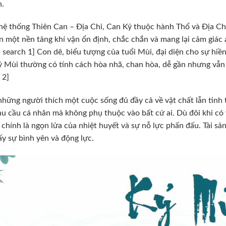
h.
hệ thống Thiên Can – Địa Chi, Can Kỷ thuộc hành Thổ và Địa C
n một nền tảng khí vận ổn định, chắc chắn và mang lại cảm giác
 5 search 1] Con dê, biểu tượng của tuổi Mùi, đại diện cho sự hiề
ỷ Mùi thường có tính cách hòa nhã, chan hòa, dễ gần nhưng vẫn 
 2]
những người thích một cuộc sống đủ đầy cả về vật chất lẫn tinh 
u cầu cá nhân mà không phụ thuộc vào bất cứ ai. Dù đôi khi có 
 chính là ngọn lửa của nhiệt huyết và sự nỗ lực phấn đấu. Tài sản 
ấy sự bình yên và động lực.