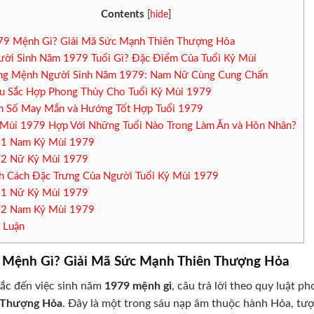
Contents
[
hide
]
9 Mệnh Gì? Giải Mã Sức Mạnh Thiên Thượng Hỏa
ời Sinh Năm 1979 Tuổi Gì? Đặc Điểm Của Tuổi Kỷ Mùi
g Mệnh Người Sinh Năm 1979: Nam Nữ Cùng Cung Chấn
 Sắc Hợp Phong Thủy Cho Tuổi Kỷ Mùi 1979
 Số May Mắn và Hướng Tốt Hợp Tuổi 1979
Mùi 1979 Hợp Với Những Tuổi Nào Trong Làm Ăn và Hôn Nhân?
.1
Nam Kỷ Mùi 1979
.2
Nữ Kỷ Mùi 1979
h Cách Đặc Trưng Của Người Tuổi Kỷ Mùi 1979
.1
Nữ Kỷ Mùi 1979
.2
Nam Kỷ Mùi 1979
 Luận
 Mệnh Gì? Giải Mã Sức Mạnh Thiên Thượng Hỏa
ắc đến việc sinh năm
1979 mệnh gì
, câu trả lời theo quy luật 
 Thượng Hỏa
. Đây là một trong sáu nạp âm thuộc hành Hỏa, tượ