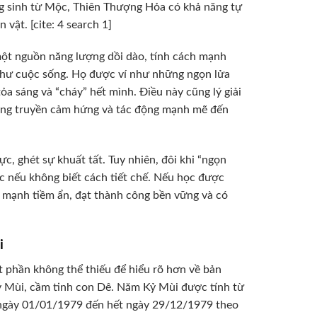
ng sinh từ Mộc, Thiên Thượng Hỏa có khả năng tự
 vật. [cite: 4 search 1]
ột nguồn năng lượng dồi dào, tính cách mạnh
 như cuộc sống. Họ được ví như những ngọn lửa
ỏa sáng và “cháy” hết mình. Điều này cũng lý giải
năng truyền cảm hứng và tác động mạnh mẽ đến
c, ghét sự khuất tất. Tuy nhiên, đôi khi “ngọn
úc nếu không biết cách tiết chế. Nếu học được
c mạnh tiềm ẩn, đạt thành công bền vững và có
i
ột phần không thể thiếu để hiểu rõ hơn về bản
Kỷ Mùi, cầm tinh con Dê. Năm Kỷ Mùi được tính từ
 ngày 01/01/1979 đến hết ngày 29/12/1979 theo