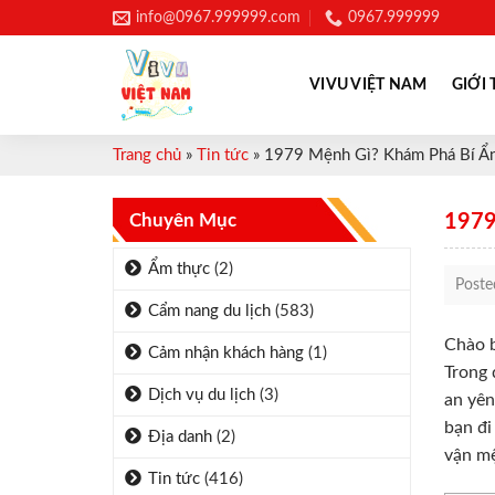
Skip
info@0967.999999.com
0967.999999
to
content
VIVU VIỆT NAM
GIỚI 
Trang chủ
»
Tin tức
»
1979 Mệnh Gì? Khám Phá Bí Ẩn
Chuyên Mục
1979
Ẩm thực
(2)
Post
Cẩm nang du lịch
(583)
Chào b
Cảm nhận khách hàng
(1)
Trong 
Dịch vụ du lịch
(3)
an yên
bạn đi
Địa danh
(2)
vận mệ
Tin tức
(416)