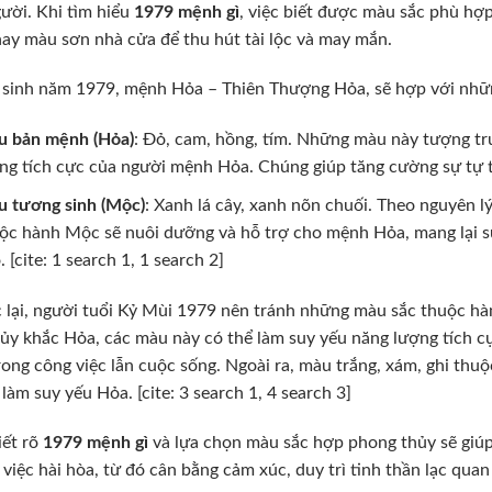
ười. Khi tìm hiểu
1979 mệnh gì
, việc biết được màu sắc phù hợp
ay màu sơn nhà cửa để thu hút tài lộc và may mắn.
 sinh năm 1979, mệnh Hỏa – Thiên Thượng Hỏa, sẽ hợp với nhữ
 bản mệnh (Hỏa)
: Đỏ, cam, hồng, tím. Những màu này tượng trư
ng tích cực của người mệnh Hỏa. Chúng giúp tăng cường sự tự tin
 tương sinh (Mộc)
: Xanh lá cây, xanh nõn chuối. Theo nguyên 
ộc hành Mộc sẽ nuôi dưỡng và hỗ trợ cho mệnh Hỏa, mang lại sự s
. [cite: 1 search 1, 1 search 2]
lại, người tuổi Kỷ Mùi 1979 nên tránh những màu sắc thuộc hà
ủy khắc Hỏa, các màu này có thể làm suy yếu năng lượng tích c
rong công việc lẫn cuộc sống. Ngoài ra, màu trắng, xám, ghi thu
 làm suy yếu Hỏa. [cite: 3 search 1, 4 search 3]
iết rõ
1979 mệnh gì
và lựa chọn màu sắc hợp phong thủy sẽ giúp
 việc hài hòa, từ đó cân bằng cảm xúc, duy trì tinh thần lạc qua