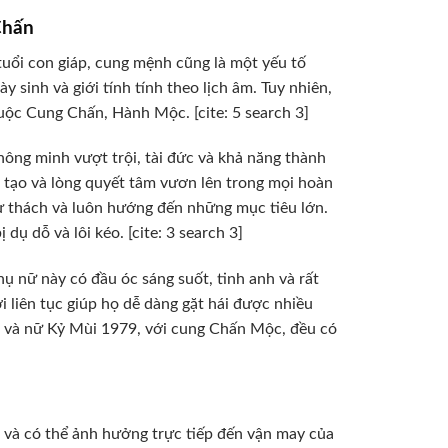
Chấn
tuổi con giáp, cung mệnh cũng là một yếu tố
sinh và giới tính tính theo lịch âm. Tuy nhiên,
uộc Cung Chấn, Hành Mộc. [cite: 5 search 3]
ông minh vượt trội, tài đức và khả năng thành
g tạo và lòng quyết tâm vươn lên trong mọi hoàn
ử thách và luôn hướng đến những mục tiêu lớn.
ụ dỗ và lôi kéo. [cite: 3 search 3]
nữ này có đầu óc sáng suốt, tinh anh và rất
 liên tục giúp họ dễ dàng gặt hái được nhiều
m và nữ Kỷ Mùi 1979, với cung Chấn Mộc, đều có
 và có thể ảnh hưởng trực tiếp đến vận may của