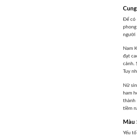
Cung
Để có 
phong 
người 
Nam Kỷ
đạt ca
cảnh. 
Tuy nh
Nữ sin
ham họ
thành 
tiềm n
Màu 
Yếu tố