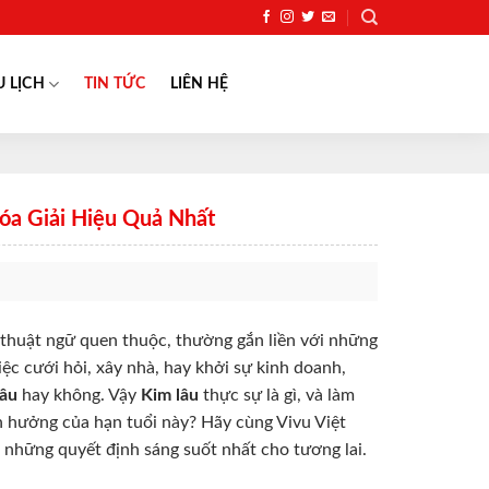
U LỊCH
TIN TỨC
LIÊN HỆ
Hóa Giải Hiệu Quả Nhất
t thuật ngữ quen thuộc, thường gắn liền với những
iệc cưới hỏi, xây nhà, hay khởi sự kinh doanh,
lâu
hay không. Vậy
Kim lâu
thực sự là gì, và làm
h hưởng của hạn tuổi này? Hãy cùng Vivu Việt
 những quyết định sáng suốt nhất cho tương lai.