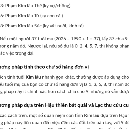
3: Phạm Kim lâu Thê (kỵ vợ/chồng).
6: Phạm Kim lâu Tử (kỵ con cái).
8: Phạm Kim lâu Súc (kỵ vật nuôi, kinh tế).
 Nếu một người 37 tuổi mụ (2026 – 1990 + 1 = 37), lấy 37 chia 
rong năm đó. Ngược lại, nếu số dư là 0, 2, 4, 5, 7, thì không ph
ác việc trọng đại.
ương pháp tính theo chữ số hàng đơn vị
ách tính
tuổi Kim lâu
nhanh gọn khác, thường được áp dụng cho n
u tuổi mụ của bạn có chữ số hàng đơn vị là 1, 3, 6, 8, thì năm
 pháp này ít chính xác hơn cách chia cho 9, nhưng nó vẫn đượ
ương pháp dựa trên Hậu thiên bát quái và Lạc thư cửu c
các cách trên, một số quan niệm còn tính
Kim lâu
dựa trên Hậu t
 pháp này liên quan đến việc đếm các đốt trên bàn tay, với 9 đ