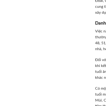
Đoài, 
cung t
xây d
Danh
Việc n
thườn
48, 51
nhà, h
Đối vớ
khi kế
tuổi â
khác n
Có một
tuổi m
Mùi, C