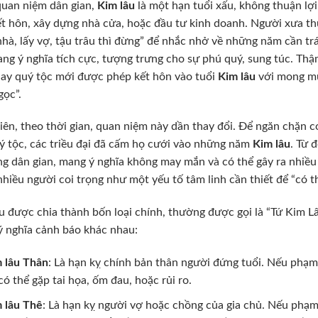
uan niệm dân gian,
Kim lâu
là một hạn tuổi xấu, không thuận lợi
t hôn, xây dựng nhà cửa, hoặc đầu tư kinh doanh. Người xưa thườ
hà, lấy vợ, tậu trâu thì đừng” để nhắc nhở về những năm cần trá
ang ý nghĩa tích cực, tượng trưng cho sự phú quý, sung túc. Thậm
ay quý tộc mới được phép kết hôn vào tuổi
Kim lâu
với mong mu
gọc”.
iên, theo thời gian, quan niệm này dần thay đổi. Để ngăn chặn c
ý tộc, các triều đại đã cấm họ cưới vào những năm
Kim lâu
. Từ 
ng dân gian, mang ý nghĩa không may mắn và có thể gây ra nhiều
hiều người coi trọng như một yếu tố tâm linh cần thiết để “có th
u được chia thành bốn loại chính, thường được gọi là “Tứ Kim Lâu
 nghĩa cảnh báo khác nhau:
 lâu Thân
: Là hạn kỵ chính bản thân người đứng tuổi. Nếu phạm
có thể gặp tai họa, ốm đau, hoặc rủi ro.
 lâu Thê
: Là hạn kỵ người vợ hoặc chồng của gia chủ. Nếu phạm