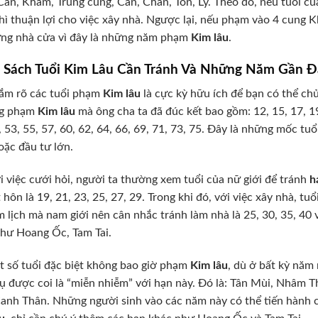
Càn, Khảm, Trung cung, Cấn, Chấn, Tốn, Ly. Theo đó, nếu tuổi củ
hì thuận lợi cho việc xây nhà. Ngược lại, nếu phạm vào 4 cung K
ựng nhà cửa vì đây là những năm phạm
Kim lâu
.
 Sách Tuổi Kim Lâu Cần Tránh Và Những Năm Gần Đ
ắm rõ các tuổi phạm
Kim lâu
là cực kỳ hữu ích để bạn có thể ch
g phạm
Kim lâu
mà ông cha ta đã đúc kết bao gồm: 12, 15, 17, 19, 
, 53, 55, 57, 60, 62, 64, 66, 69, 71, 73, 75. Đây là những mốc tuổ
oặc đầu tư lớn.
i việc cưới hỏi, người ta thường xem tuổi của nữ giới để tránh
h
t hôn là 19, 21, 23, 25, 27, 29. Trong khi đó, với việc xây nhà, t
m lịch mà nam giới nên cân nhắc tránh làm nhà là 25, 30, 35, 4
hư Hoang Ốc, Tam Tai.
 số tuổi đặc biệt không bao giờ phạm
Kim lâu
, dù ở bất kỳ năm
ụ được coi là “miễn nhiễm” với hạn này. Đó là: Tân Mùi, Nhâm
anh Thân. Những người sinh vào các năm này có thể tiến hành c