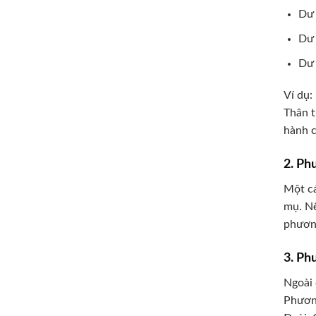
Dư 
Dư 
Dư 
Ví dụ:
Thân t
hành c
2. Ph
Một c
mụ. Nế
phương
3. Ph
Ngoài 
Phương