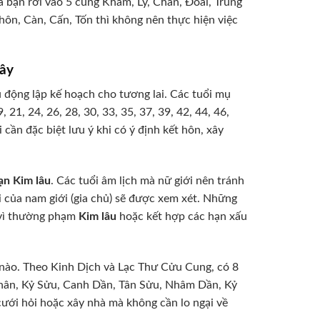
a bạn rơi vào 5 cung Khảm, Ly, Chấn, Đoài, Trung
hôn, Càn, Cấn, Tốn thì không nên thực hiện việc
ây
ủ động lập kế hoạch cho tương lai. Các tuổi mụ
21, 24, 26, 28, 30, 33, 35, 37, 39, 42, 44, 46,
i cần đặc biệt lưu ý khi có ý định kết hôn, xây
ạn Kim lâu
. Các tuổi âm lịch mà nữ giới nên tránh
uổi của nam giới (gia chủ) sẽ được xem xét. Những
0 vì thường phạm
Kim lâu
hoặc kết hợp các hạn xấu
 nào. Theo Kinh Dịch và Lạc Thư Cửu Cung, có 8
 Thân, Kỷ Sửu, Canh Dần, Tân Sửu, Nhâm Dần, Kỷ
ưới hỏi hoặc xây nhà mà không cần lo ngại về