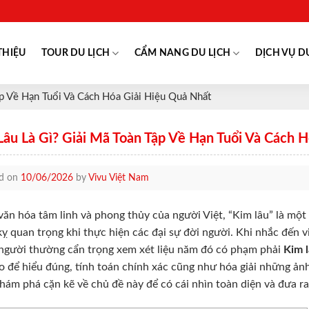
THIỆU
TOUR DU LỊCH
CẨM NANG DU LỊCH
DỊCH VỤ D
p Về Hạn Tuổi Và Cách Hóa Giải Hiệu Quả Nhất
Lâu Là Gì? Giải Mã Toàn Tập Về Hạn Tuổi Và Cách 
ed on
10/06/2026
by
Vivu Việt Nam
văn hóa tâm linh và phong thủy của người Việt, “Kim lâu” là mộ
kỵ quan trọng khi thực hiện các đại sự đời người. Khi nhắc đến v
người thường cẩn trọng xem xét liệu năm đó có phạm phải
Kim 
o để hiểu đúng, tính toán chính xác cũng như hóa giải những ản
ám phá cặn kẽ về chủ đề này để có cái nhìn toàn diện và đưa ra