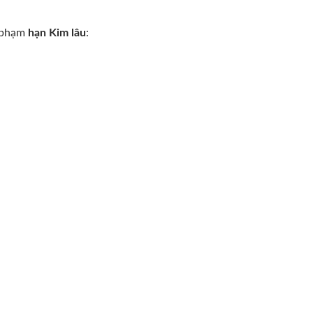
ể phạm
hạn Kim lâu
: