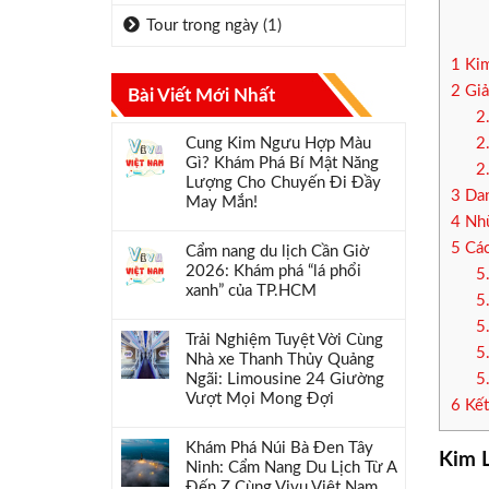
Tour trong ngày
(1)
1
Kim
2
Giả
Bài Viết Mới Nhất
2
Cung Kim Ngưu Hợp Màu
2
Gì? Khám Phá Bí Mật Năng
2
Lượng Cho Chuyến Đi Đầy
3
Dan
May Mắn!
4
Nhữ
5
Các
Cẩm nang du lịch Cần Giờ
2026: Khám phá “lá phổi
5
xanh” của TP.HCM
5
5
Trải Nghiệm Tuyệt Vời Cùng
5
Nhà xe Thanh Thủy Quảng
Ngãi: Limousine 24 Giường
5
Vượt Mọi Mong Đợi
6
Kết
Khám Phá Núi Bà Đen Tây
Kim 
Ninh: Cẩm Nang Du Lịch Từ A
Đến Z Cùng Vivu Việt Nam