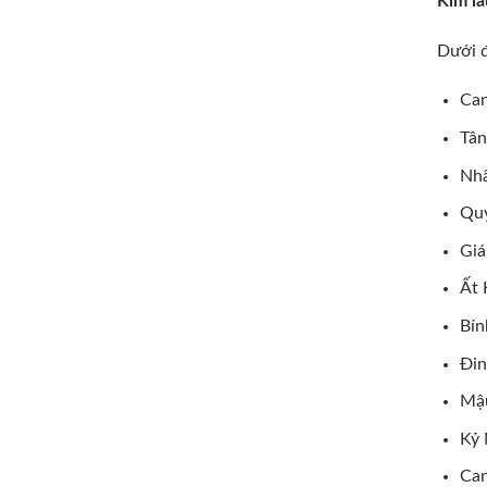
Kim lâ
Dưới đ
Can
Tân
Nhâ
Quý
Giá
Ất 
Bín
Đin
Mậu
Kỷ 
Can