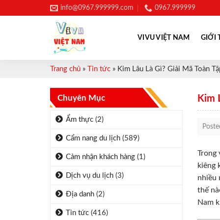
Skip
info@0967.999999.com
0967.999999
to
content
VIVU VIỆT NAM
GIỚI 
Trang chủ
»
Tin tức
»
Kim Lâu Là Gì? Giải Mã Toàn Tậ
Chuyên Mục
Kim 
Ẩm thực
(2)
Post
Cẩm nang du lịch
(589)
Trong 
Cảm nhận khách hàng
(1)
kiêng 
Dịch vụ du lịch
(3)
nhiều 
thế nà
Địa danh
(2)
Nam kh
Tin tức
(416)