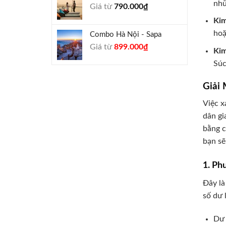
nhữ
Giá từ
790.000
₫
940.000₫.
Kim
hoặ
Combo Hà Nội - Sapa
Giá
Giá
Giá từ
899.000
₫
Kim
gốc
hiện
Súc
là:
tại
990.000₫.
là:
Giải
899.000₫.
Việc x
dân gi
bằng c
bạn sẽ
1. Ph
Đây là
số dư 
Dư 