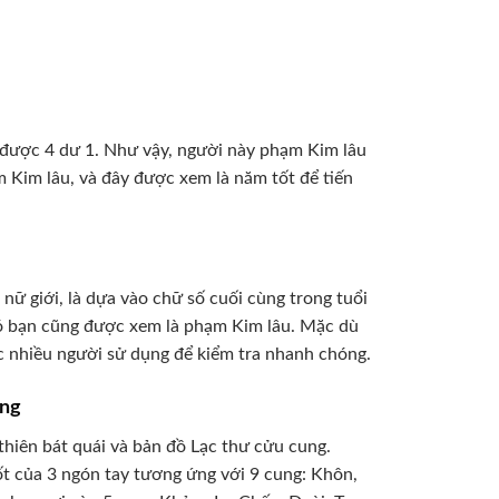
9 được 4 dư 1. Như vậy, người này phạm Kim lâu
ạm Kim lâu, và đây được xem là năm tốt để tiến
ữ giới, là dựa vào chữ số cuối cùng trong tuổi
 đó bạn cũng được xem là phạm Kim lâu. Mặc dù
c nhiều người sử dụng để kiểm tra nhanh chóng.
ung
hiên bát quái và bản đồ Lạc thư cửu cung.
ốt của 3 ngón tay tương ứng với 9 cung: Khôn,