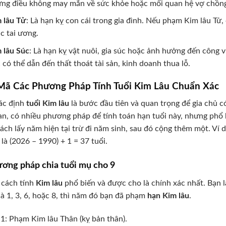
ng điều không may mắn về sức khỏe hoặc mối quan hệ vợ chồng
 lâu Tử
: Là hạn kỵ con cái trong gia đình. Nếu phạm Kim lâu Tử, 
c tai ương.
 lâu Súc
: Là hạn kỵ vật nuôi, gia súc hoặc ảnh hưởng đến công v
 có thể dẫn đến thất thoát tài sản, kinh doanh thua lỗ.
 Mã Các Phương Pháp Tính Tuổi Kim Lâu Chuẩn Xác
ác định
tuổi Kim lâu
là bước đầu tiên và quan trọng để gia chủ c
an, có nhiều phương pháp để tính toán hạn tuổi này, nhưng phổ 
ách lấy năm hiện tại trừ đi năm sinh, sau đó cộng thêm một. Ví
 là (2026 – 1990) + 1 = 37 tuổi.
ương pháp chia tuổi mụ cho 9
 cách tính
Kim lâu
phổ biến và được cho là chính xác nhất. Bạn l
là 1, 3, 6, hoặc 8, thì năm đó bạn đã phạm
hạn Kim lâu
.
1: Phạm Kim lâu Thân (kỵ bản thân).