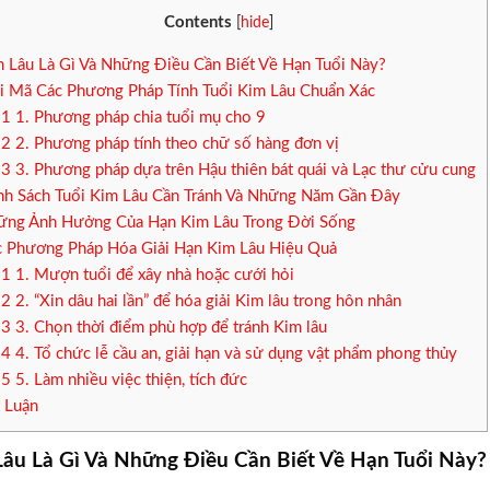
Contents
[
hide
]
 Lâu Là Gì Và Những Điều Cần Biết Về Hạn Tuổi Này?
i Mã Các Phương Pháp Tính Tuổi Kim Lâu Chuẩn Xác
.1
1. Phương pháp chia tuổi mụ cho 9
.2
2. Phương pháp tính theo chữ số hàng đơn vị
.3
3. Phương pháp dựa trên Hậu thiên bát quái và Lạc thư cửu cung
h Sách Tuổi Kim Lâu Cần Tránh Và Những Năm Gần Đây
ng Ảnh Hưởng Của Hạn Kim Lâu Trong Đời Sống
 Phương Pháp Hóa Giải Hạn Kim Lâu Hiệu Quả
.1
1. Mượn tuổi để xây nhà hoặc cưới hỏi
.2
2. “Xin dâu hai lần” để hóa giải Kim lâu trong hôn nhân
.3
3. Chọn thời điểm phù hợp để tránh Kim lâu
.4
4. Tổ chức lễ cầu an, giải hạn và sử dụng vật phẩm phong thủy
.5
5. Làm nhiều việc thiện, tích đức
 Luận
Lâu Là Gì Và Những Điều Cần Biết Về Hạn Tuổi Này?