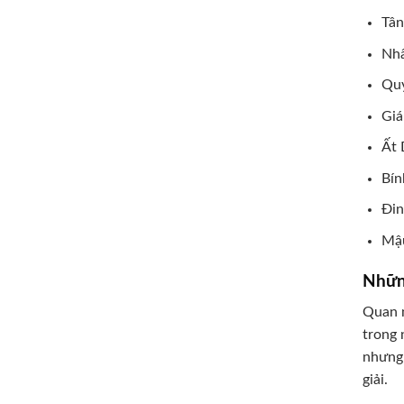
Tân
Nhâ
Quý
Giá
Ất 
Bín
Đin
Mậu
Nhữn
Quan 
trong 
nhưng 
giải.