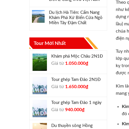
Theo q
như kế
Du lịch Hà Tiên: Cẩm Nang
dựng n
Khám Phá Xứ Biển Cửa Ngõ
Miền Tây Đậm Chất
lầu) m
chúa h
điện n
Tour Mới Nhất
Tuy nh
Khám phá Mộc Châu 2N1Đ
lớp qu
Giá
Giá
Giá từ
1.050.000
₫
kỵ tro
gốc
hiện
được n
là:
tại
Tour ghép Tam Đảo 2N1Đ
1.300.000₫.
là:
Kim lâ
Giá
Giá
Giá từ
1.650.000
₫
1.050.000₫.
gốc
hiện
mang ý
là:
tại
Tour ghép Tam Đảo 1 ngày
1.800.000₫.
là:
Kim
Giá
Giá
Giá từ
940.000
₫
1.650.000₫.
đó 
gốc
hiện
là:
tại
Kim
Du thuyền sông Hồng
1.000.000₫.
là: