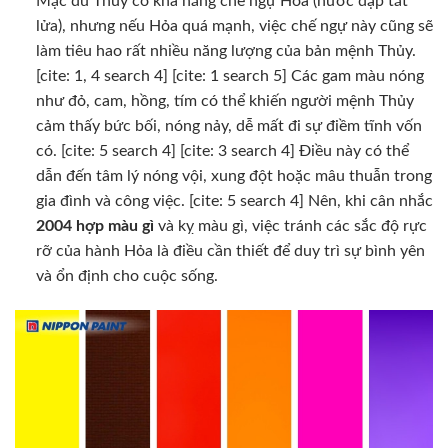
Mặc dù Thủy có khả năng chế ngự Hỏa (nước dập tắt
lửa), nhưng nếu Hỏa quá mạnh, việc chế ngự này cũng sẽ
làm tiêu hao rất nhiều năng lượng của bản mệnh Thủy.
[cite: 1, 4 search 4] [cite: 1 search 5] Các gam màu nóng
như đỏ, cam, hồng, tím có thể khiến người mệnh Thủy
cảm thấy bức bối, nóng nảy, dễ mất đi sự điềm tĩnh vốn
có. [cite: 5 search 4] [cite: 3 search 4] Điều này có thể
dẫn đến tâm lý nóng vội, xung đột hoặc mâu thuẫn trong
gia đình và công việc. [cite: 5 search 4] Nên, khi cân nhắc
2004 hợp màu gì
và kỵ màu gì, việc tránh các sắc độ rực
rỡ của hành Hỏa là điều cần thiết để duy trì sự bình yên
và ổn định cho cuộc sống.