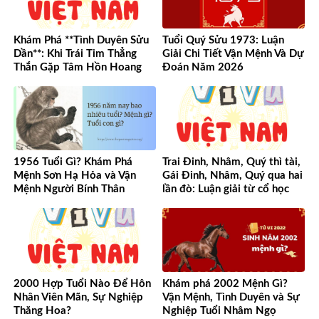
Khám Phá **Tình Duyên Sửu
Tuổi Quý Sửu 1973: Luận
Dần**: Khi Trái Tim Thẳng
Giải Chi Tiết Vận Mệnh Và Dự
Thắn Gặp Tâm Hồn Hoang
Đoán Năm 2026
Dã
1956 Tuổi Gì? Khám Phá
Trai Đinh, Nhâm, Quý thì tài,
Mệnh Sơn Hạ Hỏa và Vận
Gái Đinh, Nhâm, Quý qua hai
Mệnh Người Bính Thân
lần đò: Luận giải từ cổ học
đến hiện đại
2000 Hợp Tuổi Nào Để Hôn
Khám phá 2002 Mệnh Gì?
Nhân Viên Mãn, Sự Nghiệp
Vận Mệnh, Tình Duyên và Sự
Thăng Hoa?
Nghiệp Tuổi Nhâm Ngọ