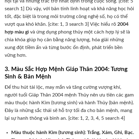
nội tại và những trắc trở nhất định trong cuộc sống. [cite: 5
search 1] Dù vậy, với bản tính linh hoạt và khả năng học hỏi
tốt, đặc biệt là trong môi trường công nghệ số, họ có thể
vượt qua khó khăn. [cite: 1, 3 search 3] Việc hiểu rõ
2004
hợp màu gì
và ứng dụng phong thủy một cách hợp lý sẽ là
chìa khóa giúp họ cân bằng năng lượng, hóa giải những
xung đột tiềm ẩn và từng bước ổn định, phát triển bền
vững hơn.
3. Màu Sắc Hợp Mệnh Giáp Thân 2004: Tương
Sinh & Bản Mệnh
Để thu hút tài lộc, may mắn và tăng cường vượng khí,
người tuổi Giáp Thân 2004 mệnh Thủy nên ưu tiên các gam
màu thuộc hành Kim (tương sinh) và hành Thủy (bản mệnh).
Đây là những sắc thái sẽ hỗ trợ tối đa cho bản mệnh, mang
lại sự hanh thông và bình an. [cite: 1, 2, 3, 4, 5 search 4]
Màu thuộc hành Kim (tương sinh): Trắng, Xám, Ghi, Bạc.