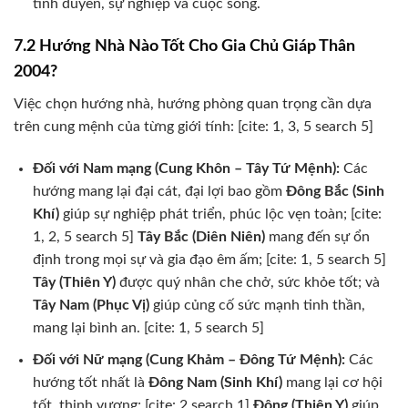
tình duyên, sự nghiệp và cuộc sống.
7.2 Hướng Nhà Nào Tốt Cho Gia Chủ Giáp Thân
2004?
Việc chọn hướng nhà, hướng phòng quan trọng cần dựa
trên cung mệnh của từng giới tính: [cite: 1, 3, 5 search 5]
Đối với Nam mạng (Cung Khôn – Tây Tứ Mệnh):
Các
hướng mang lại đại cát, đại lợi bao gồm
Đông Bắc (Sinh
Khí)
giúp sự nghiệp phát triển, phúc lộc vẹn toàn; [cite:
1, 2, 5 search 5]
Tây Bắc (Diên Niên)
mang đến sự ổn
định trong mọi sự và gia đạo êm ấm; [cite: 1, 5 search 5]
Tây (Thiên Y)
được quý nhân che chở, sức khỏe tốt; và
Tây Nam (Phục Vị)
giúp củng cố sức mạnh tinh thần,
mang lại bình an. [cite: 1, 5 search 5]
Đối với Nữ mạng (Cung Khảm – Đông Tứ Mệnh):
Các
hướng tốt nhất là
Đông Nam (Sinh Khí)
mang lại cơ hội
tốt, thịnh vượng; [cite: 2 search 1]
Đông (Thiên Y)
giúp