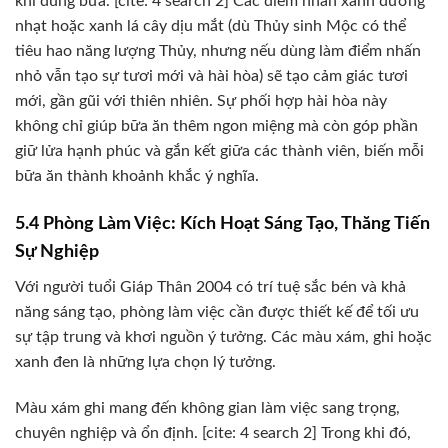
khi dùng bữa. [cite: 4 search 2] Các điểm nhấn xanh dương
nhạt hoặc xanh lá cây dịu mắt (dù Thủy sinh Mộc có thể
tiêu hao năng lượng Thủy, nhưng nếu dùng làm điểm nhấn
nhỏ vẫn tạo sự tươi mới và hài hòa) sẽ tạo cảm giác tươi
mới, gần gũi với thiên nhiên. Sự phối hợp hài hòa này
không chỉ giúp bữa ăn thêm ngon miệng mà còn góp phần
giữ lửa hạnh phúc và gắn kết giữa các thành viên, biến mỗi
bữa ăn thành khoảnh khắc ý nghĩa.
5.4 Phòng Làm Việc: Kích Hoạt Sáng Tạo, Thăng Tiến
Sự Nghiệp
Với người tuổi Giáp Thân 2004 có trí tuệ sắc bén và khả
năng sáng tạo, phòng làm việc cần được thiết kế để tối ưu
sự tập trung và khơi nguồn ý tưởng. Các màu xám, ghi hoặc
xanh đen là những lựa chọn lý tưởng.
Màu xám ghi mang đến không gian làm việc sang trọng,
chuyên nghiệp và ổn định. [cite: 4 search 2] Trong khi đó,