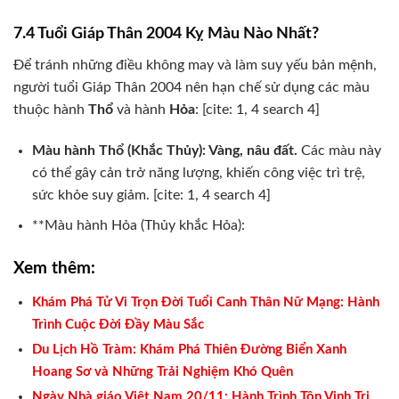
7.4 Tuổi Giáp Thân 2004 Kỵ Màu Nào Nhất?
Để tránh những điều không may và làm suy yếu bản mệnh,
người tuổi Giáp Thân 2004 nên hạn chế sử dụng các màu
thuộc hành
Thổ
và hành
Hỏa
: [cite: 1, 4 search 4]
Màu hành Thổ (Khắc Thủy): Vàng, nâu đất.
Các màu này
có thể gây cản trở năng lượng, khiến công việc trì trệ,
sức khỏe suy giảm. [cite: 1, 4 search 4]
**Màu hành Hỏa (Thủy khắc Hỏa):
Xem thêm:
Khám Phá Tử Vi Trọn Đời Tuổi Canh Thân Nữ Mạng: Hành
Trình Cuộc Đời Đầy Màu Sắc
Du Lịch Hồ Tràm: Khám Phá Thiên Đường Biển Xanh
Hoang Sơ và Những Trải Nghiệm Khó Quên
Ngày Nhà giáo Việt Nam 20/11: Hành Trình Tôn Vinh Tri