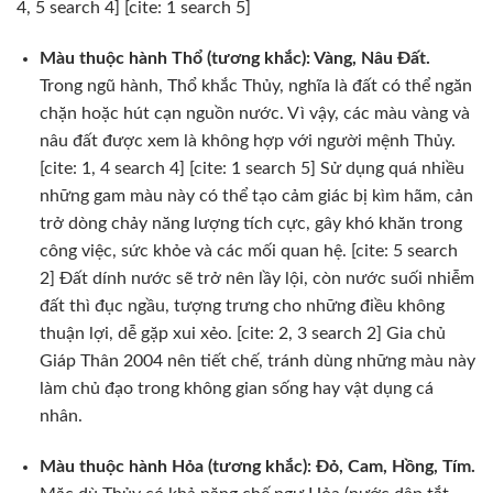
4, 5 search 4] [cite: 1 search 5]
Màu thuộc hành Thổ (tương khắc): Vàng, Nâu Đất.
Trong ngũ hành, Thổ khắc Thủy, nghĩa là đất có thể ngăn
chặn hoặc hút cạn nguồn nước. Vì vậy, các màu vàng và
nâu đất được xem là không hợp với người mệnh Thủy.
[cite: 1, 4 search 4] [cite: 1 search 5] Sử dụng quá nhiều
những gam màu này có thể tạo cảm giác bị kìm hãm, cản
trở dòng chảy năng lượng tích cực, gây khó khăn trong
công việc, sức khỏe và các mối quan hệ. [cite: 5 search
2] Đất dính nước sẽ trở nên lầy lội, còn nước suối nhiễm
đất thì đục ngầu, tượng trưng cho những điều không
thuận lợi, dễ gặp xui xẻo. [cite: 2, 3 search 2] Gia chủ
Giáp Thân 2004 nên tiết chế, tránh dùng những màu này
làm chủ đạo trong không gian sống hay vật dụng cá
nhân.
Màu thuộc hành Hỏa (tương khắc): Đỏ, Cam, Hồng, Tím.