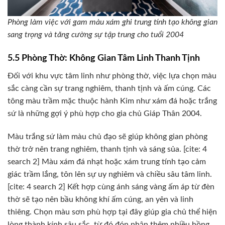
Phòng làm việc với gam màu xám ghi trung tính tạo không gian
sang trọng và tăng cường sự tập trung cho tuổi 2004
5.5 Phòng Thờ: Không Gian Tâm Linh Thanh Tịnh
Đối với khu vực tâm linh như phòng thờ, việc lựa chọn màu
sắc càng cần sự trang nghiêm, thanh tịnh và ấm cúng. Các
tông màu trầm mặc thuộc hành Kim như xám đá hoặc trắng
sứ là những gợi ý phù hợp cho gia chủ Giáp Thân 2004.
Màu trắng sứ làm màu chủ đạo sẽ giúp không gian phòng
thờ trở nên trang nghiêm, thanh tịnh và sáng sủa. [cite: 4
search 2] Màu xám đá nhạt hoặc xám trung tính tạo cảm
giác trầm lắng, tôn lên sự uy nghiêm và chiều sâu tâm linh.
[cite: 4 search 2] Kết hợp cùng ánh sáng vàng ấm áp từ đèn
thờ sẽ tạo nên bầu không khí ấm cúng, an yên và linh
thiêng. Chọn màu sơn phù hợp tại đây giúp gia chủ thể hiện
lòng thành kính sâu sắc, từ đó đón nhận thêm nhiều hồng