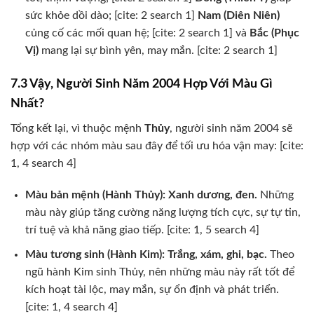
sức khỏe dồi dào; [cite: 2 search 1]
Nam (Diên Niên)
củng cố các mối quan hệ; [cite: 2 search 1] và
Bắc (Phục
Vị)
mang lại sự bình yên, may mắn. [cite: 2 search 1]
7.3 Vậy, Người Sinh Năm 2004 Hợp Với Màu Gì
Nhất?
Tổng kết lại, vì thuộc mệnh
Thủy
, người sinh năm 2004 sẽ
hợp với các nhóm màu sau đây để tối ưu hóa vận may: [cite:
1, 4 search 4]
Màu bản mệnh (Hành Thủy): Xanh dương, đen.
Những
màu này giúp tăng cường năng lượng tích cực, sự tự tin,
trí tuệ và khả năng giao tiếp. [cite: 1, 5 search 4]
Màu tương sinh (Hành Kim): Trắng, xám, ghi, bạc.
Theo
ngũ hành Kim sinh Thủy, nên những màu này rất tốt để
kích hoạt tài lộc, may mắn, sự ổn định và phát triển.
[cite: 1, 4 search 4]