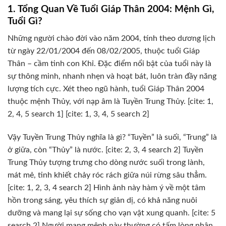
1. Tổng Quan Về Tuổi Giáp Thân 2004: Mệnh Gì,
Tuổi Gì?
Những người chào đời vào năm 2004, tính theo dương lịch
từ ngày 22/01/2004 đến 08/02/2005, thuộc tuổi Giáp
Thân – cầm tinh con Khỉ. Đặc điểm nổi bật của tuổi này là
sự thông minh, nhanh nhẹn và hoạt bát, luôn tràn đầy năng
lượng tích cực. Xét theo ngũ hành, tuổi Giáp Thân 2004
thuộc mệnh Thủy, với nạp âm là Tuyền Trung Thủy. [cite: 1,
2, 4, 5 search 1] [cite: 1, 3, 4, 5 search 2]
Vậy Tuyền Trung Thủy nghĩa là gì? “Tuyền” là suối, “Trung” là
ở giữa, còn “Thủy” là nước. [cite: 2, 3, 4 search 2] Tuyền
Trung Thủy tượng trưng cho dòng nước suối trong lành,
mát mẻ, tinh khiết chảy róc rách giữa núi rừng sâu thẳm.
[cite: 1, 2, 3, 4 search 2] Hình ảnh này hàm ý về một tâm
hồn trong sáng, yêu thích sự giản dị, có khả năng nuôi
dưỡng và mang lại sự sống cho vạn vật xung quanh. [cite: 5
search 2] Người mang mệnh này thường có tấm lòng nhân