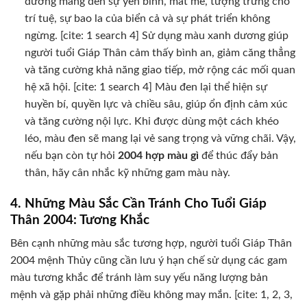
dương mang đến sự yên bình, mát mẻ, tượng trưng cho
trí tuệ, sự bao la của biển cả và sự phát triển không
ngừng. [cite: 1 search 4] Sử dụng màu xanh dương giúp
người tuổi Giáp Thân cảm thấy bình an, giảm căng thẳng
và tăng cường khả năng giao tiếp, mở rộng các mối quan
hệ xã hội. [cite: 1 search 4] Màu đen lại thể hiện sự
huyền bí, quyền lực và chiều sâu, giúp ổn định cảm xúc
và tăng cường nội lực. Khi được dùng một cách khéo
léo, màu đen sẽ mang lại vẻ sang trọng và vững chãi. Vậy,
nếu bạn còn tự hỏi
2004 hợp màu gì
để thúc đẩy bản
thân, hãy cân nhắc kỹ những gam màu này.
4. Những Màu Sắc Cần Tránh Cho Tuổi Giáp
Thân 2004: Tương Khắc
Bên cạnh những màu sắc tương hợp, người tuổi Giáp Thân
2004 mệnh Thủy cũng cần lưu ý hạn chế sử dụng các gam
màu tương khắc để tránh làm suy yếu năng lượng bản
mệnh và gặp phải những điều không may mắn. [cite: 1, 2, 3,