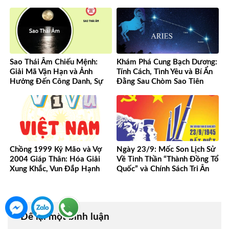
Sao Thái Âm Chiếu Mệnh:
Khám Phá Cung Bạch Dương:
Giải Mã Vận Hạn và Ảnh
Tính Cách, Tình Yêu và Bí Ẩn
Hưởng Đến Công Danh, Sự
Đằng Sau Chòm Sao Tiên
Nghiệp Của Bạn
Phong
Chồng 1999 Kỷ Mão và Vợ
Ngày 23/9: Mốc Son Lịch Sử
2004 Giáp Thân: Hóa Giải
Về Tinh Thần “Thành Đồng Tổ
Xung Khắc, Vun Đắp Hạnh
Quốc” và Chính Sách Tri Ân
Phúc Bền Lâu
Người Có Công
Để lại một bình luận