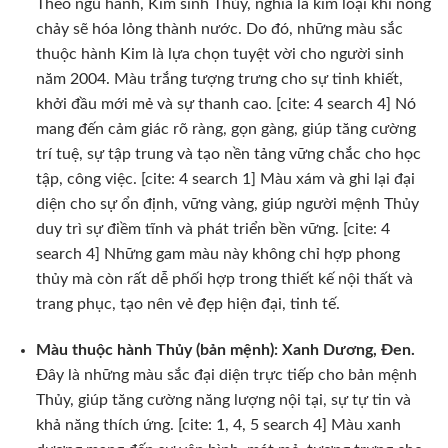
Theo ngũ hành, Kim sinh Thủy, nghĩa là kim loại khi nóng
chảy sẽ hóa lỏng thành nước. Do đó, những màu sắc
thuộc hành Kim là lựa chọn tuyệt vời cho người sinh
năm 2004. Màu trắng tượng trưng cho sự tinh khiết,
khởi đầu mới mẻ và sự thanh cao. [cite: 4 search 4] Nó
mang đến cảm giác rõ ràng, gọn gàng, giúp tăng cường
trí tuệ, sự tập trung và tạo nền tảng vững chắc cho học
tập, công việc. [cite: 4 search 1] Màu xám và ghi lại đại
diện cho sự ổn định, vững vàng, giúp người mệnh Thủy
duy trì sự điềm tĩnh và phát triển bền vững. [cite: 4
search 4] Những gam màu này không chỉ hợp phong
thủy mà còn rất dễ phối hợp trong thiết kế nội thất và
trang phục, tạo nên vẻ đẹp hiện đại, tinh tế.
Màu thuộc hành Thủy (bản mệnh): Xanh Dương, Đen.
Đây là những màu sắc đại diện trực tiếp cho bản mệnh
Thủy, giúp tăng cường năng lượng nội tại, sự tự tin và
khả năng thích ứng. [cite: 1, 4, 5 search 4] Màu xanh