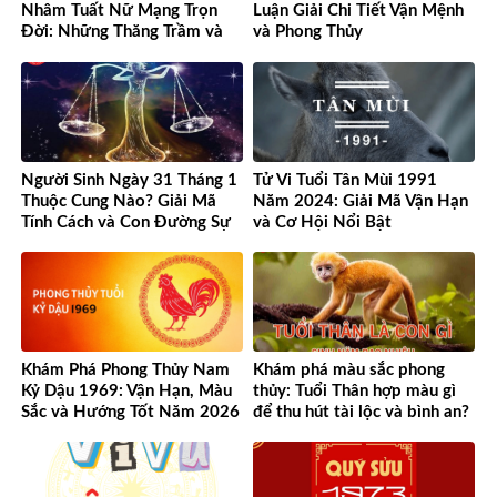
Nhâm Tuất Nữ Mạng Trọn
Luận Giải Chi Tiết Vận Mệnh
Đời: Những Thăng Trầm và
và Phong Thủy
Cơ Hội
Người Sinh Ngày 31 Tháng 1
Tử Vi Tuổi Tân Mùi 1991
Thuộc Cung Nào? Giải Mã
Năm 2024: Giải Mã Vận Hạn
Tính Cách và Con Đường Sự
và Cơ Hội Nổi Bật
Nghiệp Độc Đáo
Khám Phá Phong Thủy Nam
Khám phá màu sắc phong
Kỷ Dậu 1969: Vận Hạn, Màu
thủy: Tuổi Thân hợp màu gì
Sắc và Hướng Tốt Năm 2026
để thu hút tài lộc và bình an?