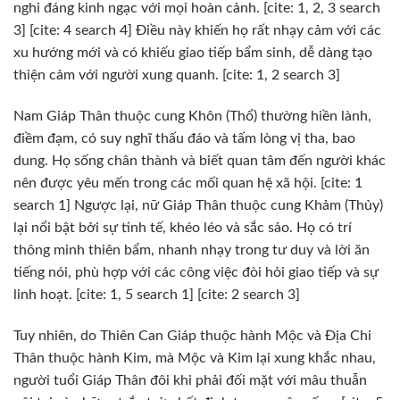
nghi đáng kinh ngạc với mọi hoàn cảnh. [cite: 1, 2, 3 search
3] [cite: 4 search 4] Điều này khiến họ rất nhạy cảm với các
xu hướng mới và có khiếu giao tiếp bẩm sinh, dễ dàng tạo
thiện cảm với người xung quanh. [cite: 1, 2 search 3]
Nam Giáp Thân thuộc cung Khôn (Thổ) thường hiền lành,
điềm đạm, có suy nghĩ thấu đáo và tấm lòng vị tha, bao
dung. Họ sống chân thành và biết quan tâm đến người khác
nên được yêu mến trong các mối quan hệ xã hội. [cite: 1
search 1] Ngược lại, nữ Giáp Thân thuộc cung Khảm (Thủy)
lại nổi bật bởi sự tinh tế, khéo léo và sắc sảo. Họ có trí
thông minh thiên bẩm, nhanh nhạy trong tư duy và lời ăn
tiếng nói, phù hợp với các công việc đòi hỏi giao tiếp và sự
linh hoạt. [cite: 1, 5 search 1] [cite: 2 search 3]
Tuy nhiên, do Thiên Can Giáp thuộc hành Mộc và Địa Chi
Thân thuộc hành Kim, mà Mộc và Kim lại xung khắc nhau,
người tuổi Giáp Thân đôi khi phải đối mặt với mâu thuẫn