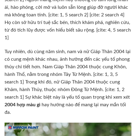
ái, hào phóng, cởi mở và luôn sẵn lòng giúp đỡ người khác
mà không toan tính. [cite: 1, 5 search 2] [cite: 2 search 4]
Họ còn sở hữu trí tuệ sắc bén, thích khám phá, nghiên cứu,
từ đó tích lũy được vốn hiểu biết sâu rộng. [cite: 4, 5 search
1]
Tuy nhiên, dù cùng năm sinh, nam và nữ Giáp Thân 2004 lại
có cung mệnh khác nhau, ảnh hưởng đến các yếu tố phong
thủy chi tiết hơn. Nam Giáp Thân 2004 thuộc cung Khôn,
hành Thổ, nằm trong nhóm Tây Tứ Mệnh. [cite: 1, 3, 5
search 1] Trong khi đó, nữ Giáp Thân 2004 thuộc cung
Khảm, hành Thủy, thuộc nhóm Đông Tứ Mệnh. [cite: 1, 2
search 1] Sự khác biệt này là yếu tố quan trọng khi xem xét
2004 hợp màu gì
hay hướng nào để mang lại may mắn tối
đa.