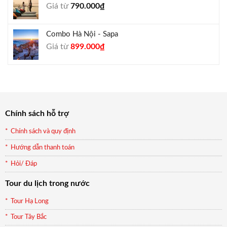
Giá từ
790.000
₫
940.000₫.
Combo Hà Nội - Sapa
Giá
Giá
Giá từ
899.000
₫
gốc
hiện
là:
tại
990.000₫.
là:
899.000₫.
Chính sách hỗ trợ
Chính sách và quy định
Hướng dẫn thanh toán
Hỏi/ Đáp
Tour du lịch trong nước
Tour Hạ Long
Tour Tây Bắc