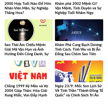
2000 Hợp Tuổi Nào Để Hôn
Khám phá 2002 Mệnh Gì?
Nhân Viên Mãn, Sự Nghiệp
Vận Mệnh, Tình Duyên và Sự
Thăng Hoa?
Nghiệp Tuổi Nhâm Ngọ
Sao Thái Âm Chiếu Mệnh:
Khám Phá Cung Bạch Dương:
Giải Mã Vận Hạn và Ảnh
Tính Cách, Tình Yêu và Bí Ẩn
Hưởng Đến Công Danh, Sự
Đằng Sau Chòm Sao Tiên
Nghiệp Của Bạn
Phong
Chồng 1999 Kỷ Mão và Vợ
Ngày 23/9: Mốc Son Lịch Sử
2004 Giáp Thân: Hóa Giải
Về Tinh Thần “Thành Đồng Tổ
Xung Khắc, Vun Đắp Hạnh
Quốc” và Chính Sách Tri Ân
Phúc Bền Lâu
Người Có Công