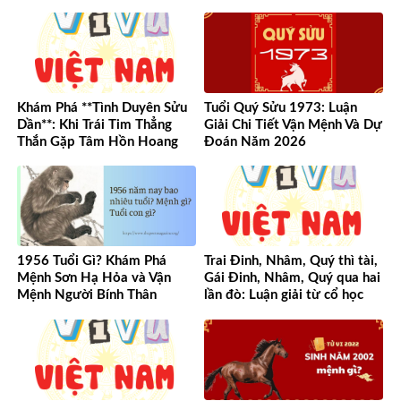
Khám Phá **Tình Duyên Sửu
Tuổi Quý Sửu 1973: Luận
Dần**: Khi Trái Tim Thẳng
Giải Chi Tiết Vận Mệnh Và Dự
Thắn Gặp Tâm Hồn Hoang
Đoán Năm 2026
Dã
1956 Tuổi Gì? Khám Phá
Trai Đinh, Nhâm, Quý thì tài,
Mệnh Sơn Hạ Hỏa và Vận
Gái Đinh, Nhâm, Quý qua hai
Mệnh Người Bính Thân
lần đò: Luận giải từ cổ học
đến hiện đại