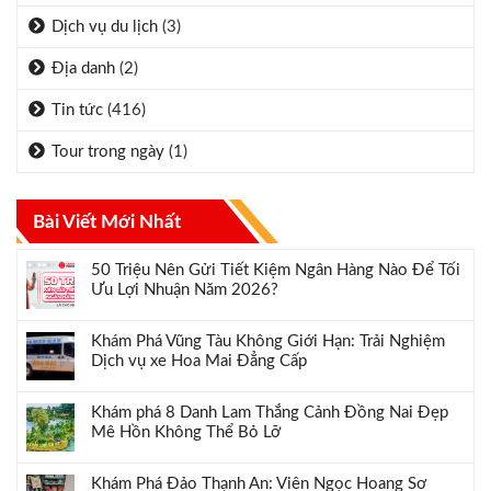
Dịch vụ du lịch
(3)
Địa danh
(2)
Tin tức
(416)
Tour trong ngày
(1)
Bài Viết Mới Nhất
50 Triệu Nên Gửi Tiết Kiệm Ngân Hàng Nào Để Tối
Ưu Lợi Nhuận Năm 2026?
Khám Phá Vũng Tàu Không Giới Hạn: Trải Nghiệm
Dịch vụ xe Hoa Mai Đẳng Cấp
Khám phá 8 Danh Lam Thắng Cảnh Đồng Nai Đẹp
Mê Hồn Không Thể Bỏ Lỡ
Khám Phá Đảo Thạnh An: Viên Ngọc Hoang Sơ