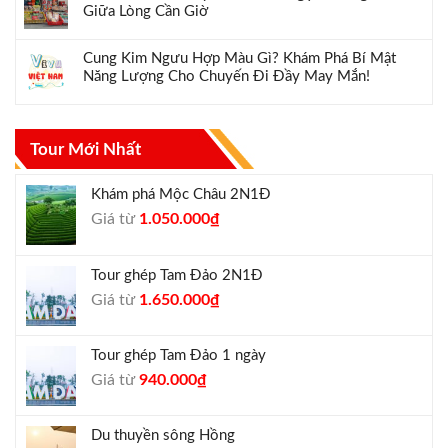
Giữa Lòng Cần Giờ
Cung Kim Ngưu Hợp Màu Gì? Khám Phá Bí Mật
Năng Lượng Cho Chuyến Đi Đầy May Mắn!
Tour Mới Nhất
Khám phá Mộc Châu 2N1Đ
Giá
Giá
Giá từ
1.050.000
₫
gốc
hiện
là:
tại
Tour ghép Tam Đảo 2N1Đ
1.300.000₫.
là:
Giá
Giá
Giá từ
1.650.000
₫
1.050.000₫.
gốc
hiện
là:
tại
Tour ghép Tam Đảo 1 ngày
1.800.000₫.
là:
Giá
Giá
Giá từ
940.000
₫
1.650.000₫.
gốc
hiện
là:
tại
Du thuyền sông Hồng
1.000.000₫.
là: